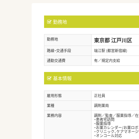
勤務地
東京都 江戸川区
勤務地
路線・交通手段
瑞江駅 (都営新宿線)
通勤交通費
有／規定内支給
基本情報
雇用形態
正社員
業種
調剤薬局
業務内容
調剤／監査／服薬指導／在
・患者宅訪問
・服薬指導
・お薬カレンダー/お薬ロ
・クリニック、ケアマネー
・オンコール対応