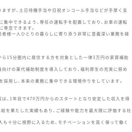
りますが、土日待機手当や日祝オンコール手当などが手厚く支
に集中できるよう、専任の運転手を配置しており、お車の運転
に専念できます。
患者様一人ひとりの暮らしに寄り添う非常に意義深い業務を経
から15分圏内に居住する方を対象とした一律3万円の家賃補助
員向けの薬代補助制度を導入しており、福利厚生の充実に努め
を採用し、本来の業務に集中できる環境作りをしています。
は、1年目で470万円からのスタートとなり安定した収入を得
な昇給を果たした実績もあり、ご経験や能力を最大限に評価する社
収入も十分に視野に入るため、モチベーションを高く保って働く