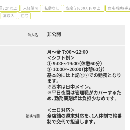
週32h以上
未経験可
転勤なし
高給与(600万円以上)
住宅補助(手
高収入
在宅
非公開
法人名
月～金 7:00～22:00
＜シフト例＞
① 9:00〜19:00（休憩60分）
② 10:00〜20:00（休憩60分）
基本的には上記①②での勤務となり
ます。
※基本は日中メイン。
※平日夜間は管理職がカバーするた
め、勤務薬剤師は負担少なめです。
＜土日対応＞
全店舗の週末対応を、1人体制で輪番
勤務時間
制で交代で担当します。