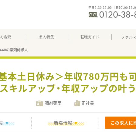
平日9：30-19：00 土日10：00-19：
人検索
求人特集
転職ガイド
ファル
16440の薬剤師求人
＜基本土日休み＞年収780万円も
スキルアップ・年収アップの叶
調剤薬局
正社員
報
職場情報
この求人に