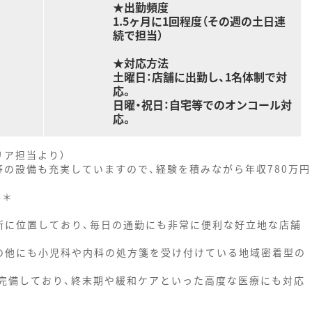
★出勤頻度
1.5ヶ月に1回程度（その週の土日連
続で担当）
★対応方法
土曜日：店舗に出勤し、1名体制で対
応。
日曜・祝日：自宅等でのオンコール対
応。
リア担当より）
等の設備も充実していますので、経験を積みながら年収780万円
--＊
所に位置しており、毎日の通勤にも非常に便利な好立地な店舗
の他にも小児科や内科の処方箋を受け付けている地域密着型の
完備しており、終末期や緩和ケアといった高度な医療にも対応