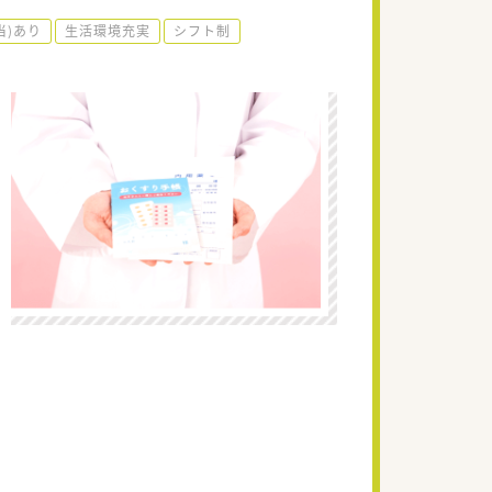
当)あり
生活環境充実
シフト制