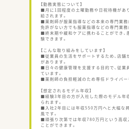
【勤務実態について】
■月に1回程度の土曜勤務や日祝待機があ
給されます。
■薬剤師が服薬指導などの本来の専門業務
免許がない方でも服薬指導などの専門業務
■終末期や緩和ケアに携わることができ、
験できます。
【こんな取り組みをしています】
■従業員の生活をサポートするため、店舗
があります。
■日々の健康管理を支援する目的で、従業
ています。
■薬剤師の負担軽減のため専任ドライバー
【想定されるモデル年収】
■経験3年目の方が入社した際のモデル年収
られます。
■入社2年目には年収550万円へと大幅
風です。
■頑張り次第では年収780万円という高
ことができます。