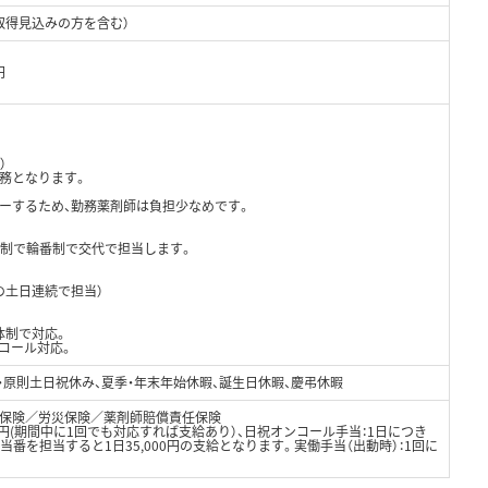
取得見込みの方を含む）
円
）
務となります。
ーするため、勤務薬剤師は負担少なめです。
体制で輪番制で交代で担当します。
週の土日連続で担当）
体制で対応。
ンコール対応。
制・原則土日祝休み、夏季・年末年始休暇、誕生日休暇、慶弔休暇
保険／労災保険／薬剤師賠償責任保険
00円(期間中に1回でも対応すれば支給あり）、日祝オンコール手当：1日につき
番当番を担当すると1日35,000円の支給となります。実働手当（出動時）：1回に