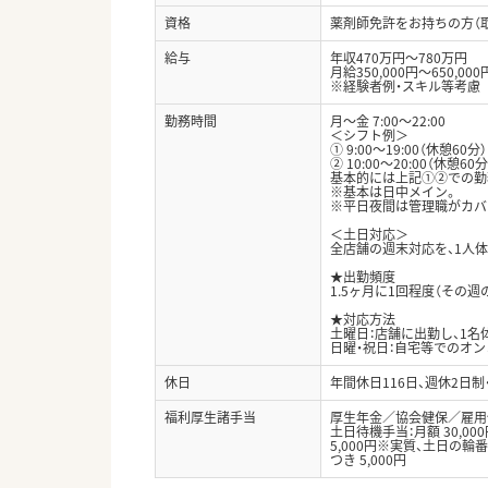
資格
薬剤師免許をお持ちの方（
給与
年収470万円～780万円
月給350,000円～650,000
※経験者例・スキル等考慮
勤務時間
月～金 7:00～22:00
＜シフト例＞
① 9:00〜19:00（休憩60分）
② 10:00〜20:00（休憩60分
基本的には上記①②での勤
※基本は日中メイン。
※平日夜間は管理職がカバ
＜土日対応＞
全店舗の週末対応を、1人
★出勤頻度
1.5ヶ月に1回程度（その
★対応方法
土曜日：店舗に出勤し、1名
日曜・祝日：自宅等でのオ
休日
年間休日116日、週休2日
福利厚生諸手当
厚生年金／協会健保／雇用
土日待機手当：月額 30,0
5,000円※実質、土日の輪
つき 5,000円