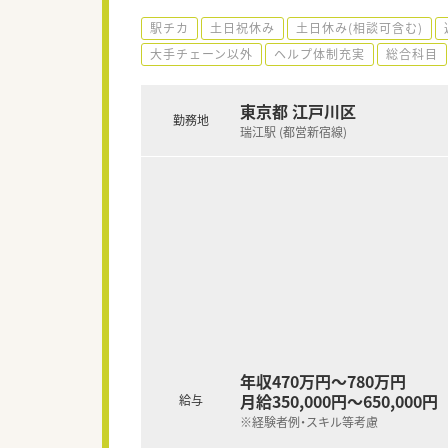
駅チカ
土日祝休み
土日休み(相談可含む)
大手チェーン以外
ヘルプ体制充実
総合科目
東京都 江戸川区
勤務地
瑞江駅 (都営新宿線)
年収470万円～780万円
月給350,000円～650,000円
給与
※経験者例・スキル等考慮