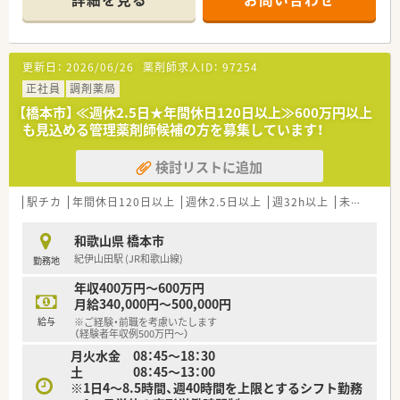
更新日：
2026/06/26
薬剤師求人ID：
97254
正社員
調剤薬局
【橋本市】 ≪週休2.5日★年間休日120日以上≫600万円以上
も見込める管理薬剤師候補の方を募集しています！
検討リストに追加
駅チカ
年間休日120日以上
週休2.5日以上
週32h以上
未経験可
和歌山県 橋本市
紀伊山田駅 (JR和歌山線)
勤務地
年収400万円～600万円
月給340,000円～500,000円
給与
※ご経験・前職を考慮いたします
（経験者年収例500万円～）
月火水金 08：45～18：30
土 08：45～13：00
※1日4～8.5時間、週40時間を上限とするシフト勤務