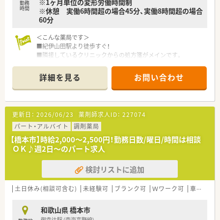
※1ヶ月単位の変形労働時間制
勤務
時間
※休憩 実働6時間超の場合45分、実働8時間超の場合
60分
＜こんな薬局です＞
■紀伊山田駅より徒歩すぐ！
■隣接しているクリニックからの処方箋がメインです。
■こじんまりとした店内で、動く範囲が限られている為効率よく
動きながらお仕事ができます。
詳細を見る
お問い合わせ
■散剤分包機（Vマス）等導入済みです。
■投薬口は1カ所、立ち投薬となります。
■薬剤師人数は常時1～2名。管理薬剤師は男性です。
■将来的に管理薬剤師としてご勤務頂ける方歓迎いたします！
更新日：
2026/06/23
薬剤師求人ID：
227074
＜業務内容＞
パート・アルバイト
調剤薬局
■調剤・投薬・監査等外来処方箋の対応をメインでお願いいたし
【橋本市】時給2,000～2,500円！勤務日数/曜日/時間は相談
ます。
ＯＫ♪週2日～のパート求人
■心療内科・神経科の処方箋が主に入ってきます。
■処方箋枚数は1日10～30枚程度です。
検討リストに追加
■在宅業務も患者様のご要望に応じて対応しています。
＜こんな会社です＞
土日休み(相談可含む)
未経験可
ブランク可
Ｗワーク可
車通勤可
■2010年に大阪府堺市に開業され、現在はグループ全体で約10
店舗展開されている企業です。
和歌山県 橋本市
■介護事業と調剤薬局事業を主軸とした事業展開で収益面の安
御幸辻駅 (南海高野線)