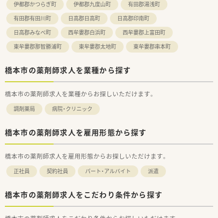
伊都郡かつらぎ町
伊都郡九度山町
有田郡湯浅町
有田郡有田川町
日高郡日高町
日高郡印南町
日高郡みなべ町
西牟婁郡白浜町
西牟婁郡上富田町
東牟婁郡那智勝浦町
東牟婁郡太地町
東牟婁郡串本町
橋本市の薬剤師求人を業種から探す
橋本市の薬剤師求人を業種からお探しいただけます。
調剤薬局
病院・クリニック
橋本市の薬剤師求人を雇用形態から探す
橋本市の薬剤師求人を雇用形態からお探しいただけます。
正社員
契約社員
パート・アルバイト
派遣
橋本市の薬剤師求人をこだわり条件から探す