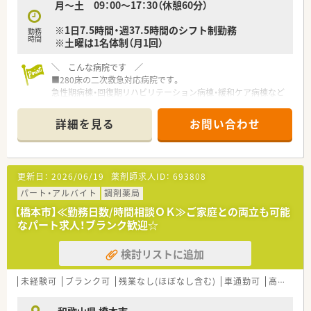
月～土 09：00～17：30（休憩60分）
業務に取り組むことができます。
※1日7.5時間・週37.5時間のシフト制勤務
勤務
時間
※土曜は1名体制（月1回）
＼ こんな病院です ／
■280床の二次救急対応病院です。
急性期病棟・回復期リハビリテーション病棟・緩和ケア病棟など
から構成され、様々な患者様に対応できる病院へと進化していま
す。
詳細を見る
お問い合わせ
■医療の質が十分確保されている病院として、紀北地区では初め
て"医療機能評価"の認定を受けた病院であり、その後も審査をク
リアし続けています！
■子育て応援企業にも認定されており、働きやすい環境作りも進
更新日：
2026/06/19
薬剤師求人ID：
693808
めています。院内保育所もあります！
■「地域に住む人々」の命と健康を守るとともに「働く人々」の命
パート・アルバイト
調剤薬局
と健康を守ること。そして病院に働く人たちを大切にする事を
【橋本市】≪勤務日数/時間相談ＯＫ≫ご家庭との両立も可能
謳っておられます。
なパート求人！ブランク歓迎☆
■急性期一般病棟、回復期リハビリテーション病棟、障害者施設
等一般病棟、地域包括ケア病棟、緩和ケア病棟、医療療養病棟を
検討リストに追加
有し、急性期から慢性期までの病床を有効に利用してシームレス
な医療ができる体制を構築しています。
■運営法人は、病院以外にもクリニックや健康管理センターとい
未経験可
ブランク可
残業なし(ほぼなし含む)
車通勤可
高時給(2,500円以上)
った医療施設、他には訪問看護センターやデイサービスセンタ
ー、特養老人ホームなどの介護系施設も運営しておられます。