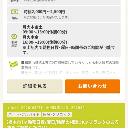
勤務地
定性もございます。
■社長は40代で薬剤師資格を保有されています。
時給2,000円～2,500円
現場で経験を積んでこられており、現在も応援勤務をしながら
店舗を回られています。
※ご経験により決定いたします。
給与
■創業当時から在宅業務に注力されており、全店で在宅業務を対
月火木金土
応されています。
09:00～13:00(休憩00分)
また往診同行なども行っておられるため、しっかりスキルアッ
月火木金
プすることも可能です。
16:00～19:00(休憩00分)
勤務
■医師との関係性も良好な為、疑義照会も行いやすい環境です。
時間
※上記内で勤務日数・曜日・時間帯のご相談が可能で
■比較的若い年齢層の方がご活躍されており、協調性を持った方
す。
が多く活気のある職場です。
■在宅業務を積極的にされている関係で、社員の人数も厚めに配
■和歌山県橋本市に2店舗展開していらっしゃる個人経営の調剤
置されています。
薬局様です。
■社長は現場でも勤務していますので、風通しの良い環境です。
＜おすすめポイント＞
■今後は他地区への店舗展開も検討していらっしゃり、チェーン
■年間休日120日＋人数が厚いため有給休暇取得率も高く、メリ
店化を目指していらっしゃいます。
ハリをつけた勤務ができます。
詳細を見る
お問い合わせ
■お車通勤も可能です。
■ブランクがある方でも、わからない事などは社長やメンバーに
すぐに相談できる環境ですので安心です。
■年2回夏の集まり、年1回忘年会を実施しており社員交流も多
く、和気あいあいとした職場です。
更新日：
2026/05/21
薬剤師求人ID：
222680
■独立支援も行っておりますので、様々な経営ノウハウを教えて
パート・アルバイト
病院・クリニック
頂けます。
【橋本市】≪勤務日数/曜日/時間の相談OK≫ブランクのある
方もご相談ください！