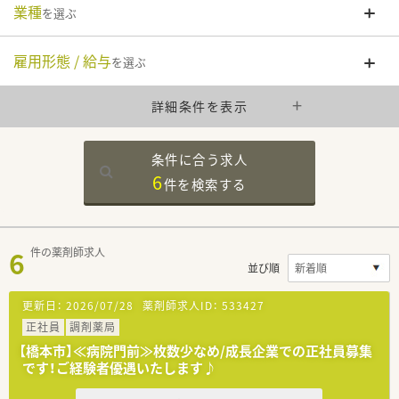
業種
を選ぶ
雇用形態 / 給与
を選ぶ
詳細条件を表示
条件に合う求人
6
件を
検索する
6
件の薬剤師求人
並び順
更新日：
2026/07/28
薬剤師求人ID：
533427
正社員
調剤薬局
【橋本市】≪病院門前≫枚数少なめ/成長企業での正社員募集
です！ご経験者優遇いたします♪