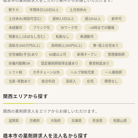
橋本市の薬剤師求人をこだわり条件からお探しいただけます。
駅チカ
年間休日120日以上
土日祝休み
土日休み(相談可含む)
週休2.5日以上
週32h以上
新卒可
未経験可
ブランク可
Ｗワーク可
~18時までの職場
残業なし(ほぼなし含む)
転勤なし
車通勤可
高給与(600万円以上)
高時給(2,500円以上)
寮・借上社宅あり
住宅補助(手当)あり
60歳以上可
新規オープン
管理薬剤師
扶養内勤務OK
認定薬剤師取得支援あり
教育制度あり
シフト制
大手チェーン以外
ヘルプ体制充実
一人薬剤師
当直・夜勤あり
総合科目
高収入
在宅
積雪なし
関西エリアから探す
関西の薬剤師求人をエリアからお探しいただけます。
滋賀県
京都府
大阪府
兵庫県
奈良県
和歌山県
橋本市の薬剤師求人を法人名から探す