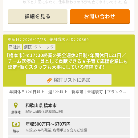
以下と非常に少なく、仕事終わりの予定も立てやすいですよ。自
分の時間をしっかり確保したい方に最適な環境です。
＊------------------------------------------＊
詳細を見る
お問い合わせ
【店舗情報と応需状況について】
■橋本駅から車で5分とアクセスが良く、地域医療を支える門前
薬局として多くの方にご利用いただいています。
■内科を中心に循環器や整形外科など多岐にわたる科目を応需
更新日：
2026/07/28
薬剤師求人ID：
20369
しており、幅広い疾患の知識が習得可能です。
■1日の処方箋枚数は40から50枚程度で、落ち着いた環境の中で
正社員
病院・クリニック
丁寧な服薬指導を行うことができます
【橋本市】≪17：30終業≫完全週休2日制・年間休日121日／
チーム医療の一員として貢献できる★子育て応援企業にも
【想定される業務内容】
認定・働くスタッフも大事にしている病院です！
■処方箋に基づく調剤や監査、服薬指導をメインに、必要に応じ
てOTC販売のサポートも担当します。
検討リストに追加
■一人薬剤師の時間帯もあり、責任ある業務を通じて薬剤師とし
ての幅広いスキルを磨くことができます。
■患者様に対して薬の説明だけでなく、健康増進のアドバイスを
年間休日120日以上
週32h以上
新卒可
未経験可
ブランク可
転
行うなど地域密着の薬局運営に携わります。
和歌山県 橋本市
【職場環境と雰囲気】
紀伊山田駅 (JR和歌山線)
勤務地
■20代から30代の若手薬剤師が中心に活躍しており、活気があ
り相談しやすい明るい雰囲気が特徴です。
年収500万円～670万円
■研修制度を通じて互いに知識を高め合う文化があり、向上心を
持って働きたい方には最適な職場です。
※想定・平均残業、各種手当を含んだ総額
給与
■調剤室は明るくきれいな空間で、清潔感のある環境で集中して