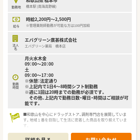
和歌山県 橋本市
橋本駅 (南海高野線)
勤務地
＼ 業務内容について ／
■調剤、注射薬調剤、病棟業務、DI業務、医薬品管理など病院薬剤
時給2,200円～2,500円
師としての業務全般に関わることができます。
■栄養サポートチーム、褥瘡対策チーム、感染対策作業チーム、
※管理薬剤師勤務が可能な方は100円加給
給与
緩和ケアチーム、ブレストセンターの運営などのチーム医療にも
薬剤師が参加しています。
エバグリーン廣甚株式会社
■チーム医療の一員として、薬物療法を支援することで患者さま
法人
エバグリーン薬局 橋本店
のQOL向上に貢献しています。
名
■薬剤師はベテランから若手まで13名以上おり、お互いに切磋
月火水木金
琢磨しながらお仕事できます。
09：00～20：00
土
＼ こんな方におすすめ ／
09：00～17：00
■チーム医療の一員として貢献したい・経験を積みたい
※休憩：法定通り
■ワークライフバランスを大事に働きたい
勤務
※上記内で1日4～8時間シフト制勤務
■福利厚生など充実した環境で安心して長く勤務したい
時間
※週に1回は20時までの勤務が必須です。
■医療の質が十分確保されている病院で安心して勤務したい
その他、上記内で勤務日数・曜日・時間はご相談が可
■子育て中の方
能です。
■和歌山を中心にドラッグストア、調剤専門店を展開していま
す。地域１番を目指して生活に密着した商品を取り揃えていま
す。
■県外からの就業の場合は、住宅手当がありますのでお気軽にご
相談ください。
詳細を見る
お問い合わせ