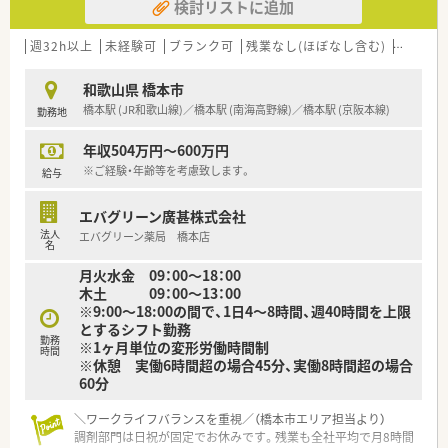
検討リストに追加
週32h以上
未経験可
ブランク可
残業なし(ほぼなし含む)
車通勤
和歌山県 橋本市
橋本駅 (JR和歌山線)／橋本駅 (南海高野線)／橋本駅 (京阪本線)
勤務地
年収504万円～600万円
※ご経験・年齢等を考慮致します。
給与
エバグリーン廣甚株式会社
法人
エバグリーン薬局 橋本店
名
月火水金 09：00～18：00
木土 09：00～13：00
※9:00～18:00の間で、1日4～8時間、週40時間を上限
とするシフト勤務
勤務
※1ヶ月単位の変形労働時間制
時間
※休憩 実働6時間超の場合45分、実働8時間超の場合
60分
＼ワークライフバランスを重視／（橋本市エリア担当より）
調剤部門は日祝が固定でお休みです。残業も全社平均で月8時間