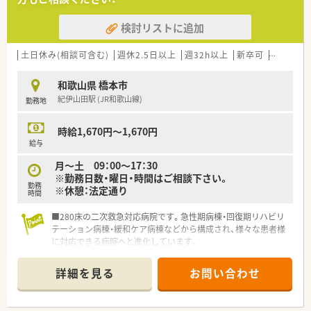
検討リストに追加
土日休み(相談可含む)
週休2.5日以上
週32h以上
新卒可
未経験可
和歌山県 橋本市
紀伊山田駅 (JR和歌山線)
勤務地
時給1,670円～1,670円
給与
月～土 09：00～17：30
※勤務日数・曜日・時間はご相談下さい。
勤務
※休憩：法定通り
時間
■280床の二次救急対応病院です。急性期病棟・回復期リハビリ
テーション病棟・緩和ケア病棟などから構成され、様々な患者様
に対応できる病院へと進化しています。
■子育て応援企業にも認定されており、働きやすい環境作りも進
めています。
詳細を見る
お問い合わせ