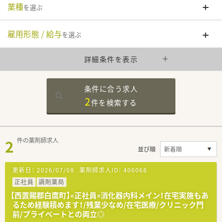
業種
を選ぶ
雇用形態 / 給与
を選ぶ
詳細条件を表示
条件に合う求人
2
件を
検索する
2
件の薬剤師求人
並び順
更新日：
2026/07/08
薬剤師求人ID：
406068
正社員
調剤薬局
【西置賜郡白鷹町】«正社員»消化器内科メイン！在宅実施もあ
るため経験積めます！/残業少なめ/在宅医療/クリニック門
前/プライベートとの両立◎