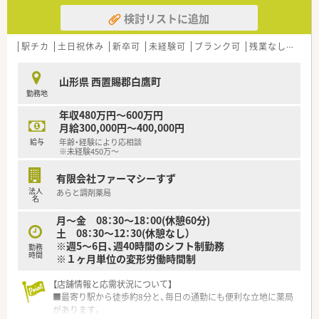
検討リストに追加
駅チカ
土日祝休み
新卒可
未経験可
ブランク可
残業なし(ほぼなし含む)
山形県 西置賜郡白鷹町
勤務地
年収480万円～600万円
月給300,000円～400,000円
給与
年齢・経験により応相談
※未経験450万～
有限会社ファーマシーすず
法人
あらと調剤薬局
名
月～金 08：30～18：00(休憩60分)
土 08：30～12：30(休憩なし）
※週5～6日、週40時間のシフト制勤務
勤務
時間
※１ヶ月単位の変形労働時間制
【店舗情報と応需状況について】
■最寄り駅から徒歩約8分と、毎日の通勤にも便利な立地に薬局
があります。