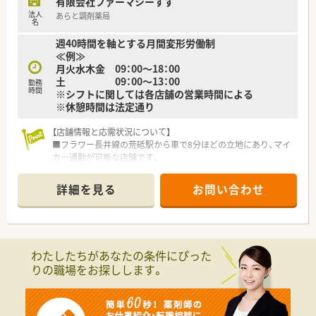
有限会社ファーマシーすず
っています。
法人
あらと調剤薬局
■選考により、年間最大60万円の奨学金返済をサポートする制
名
度も利用可能です。
週40時間を軸とする月間変形労働制
≪例≫
月火水木金 09：00～18：00
土 09：00～13：00
勤務
時間
※シフトに関しては各店舗の営業時間による
※休憩時間は法定通り
【店舗情報と応需状況について】
■フラワー長井線の荒砥駅から車で8分ほどの立地にあり、マイ
カー通勤が可能な店舗です。
■消化器内科や内科をメインに、1日あたり50枚ほどの処方箋を
コンスタントに応需しています。
詳細を見る
お問い合わせ
■薬剤師2名と事務3名の体制で、互いに協力し合いながら地域
医療に貢献している環境です。
【募集背景と求める人物像について】
■業務拡大に伴う増員募集であり、今後の店舗展開も見据えた積
わたしたちがあなたの条件にぴった
極的な採用活動を行っています。
りの職場をお探しします。
■在宅医療に興味があり、地域に根差して薬剤師としてのスキル
を磨きたい方を歓迎しています。
■将来的には管理薬剤師として、店舗のマネジメントにも挑戦し
たい意欲的な方を求めています。