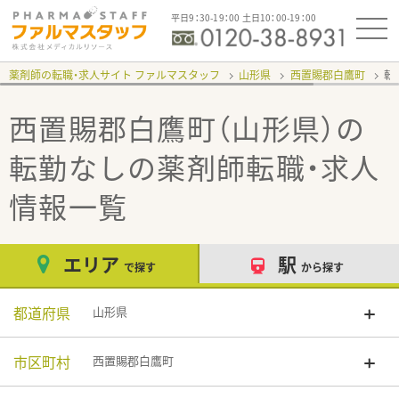
平日9：30-19：00 土日10：00-19：00
薬剤師の転職・求人サイト ファルマスタッフ
山形県
西置賜郡白鷹町
転
西置賜郡白鷹町（山形県）の
転勤なし
の薬剤師転職・求人
情報一覧
エリア
駅
で探す
から探す
都道府県
山形県
市区町村
西置賜郡白鷹町