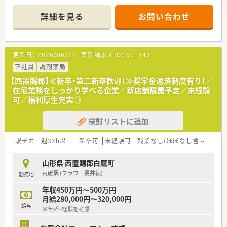
■主に内科と消化器科の処方箋を応需しており、1日に約50枚を
扱います。
詳細を見る
お問い合わせ
■薬剤師2名と事務員3名の体制で、協力しながら業務に取り組
んでいます。
【募集背景と求める人物像について】
更新日：
2026/06/22
薬剤師求人ID：
501342
■今後の事業拡大を見据えており、体制強化のために薬剤師を増
員募集します。
正社員
調剤薬局
■在宅医療に興味があり、未経験からでも積極的に関わっていき
【西置賜郡】≪新卒・第二新卒歓迎！≫奨学金返済制度有り！／
たい方を歓迎します。
在宅業務をしっかり学べる企業／新店舗展開予定／未経験
■様々な処方に触れ、薬剤師として成長したいという意欲のある
可／福利厚生充実◎
方を求めています。
検討リストに追加
【法人特徴について】
■東北と関東を中心に40店舗以上を展開している調剤薬局チェ
ーンです。
駅チカ
週32h以上
新卒可
未経験可
残業なし(ほぼなし含む)
転
■対人業務に特化するため、調剤の機械化やシステム導入を積極
的に推進しています。
山形県 西置賜郡白鷹町
■社員の挑戦を後押しする風通しの良い社風で、地域医療への貢
荒砥駅 (フラワー長井線)
勤務地
献を目指します。
年収450万円～500万円
【求人情報について】
月給280,000円～320,000円
■ご経験や能力に応じて、年収480万円から600万円の範囲で優
給与
※年齢・経験を考慮
遇されます。
■上限5万円の住宅手当や退職金制度など、手厚い福利厚生が整