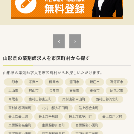
【法人特徴について】
■東北と関東を中心に約30店舗を展開し、地域医療を支える調
剤薬局チェーンとして成長中です。
■クリニック門前や在宅専門薬局など多様な形態で、居宅から施
設まで幅広く対応しています。
■調剤の機械化やシステム導入を積極的に進め、対人業務に特化
できる環境を整備しています。
【求人情報について】
■正社員としての採用で、年収は450万円から500万円の間で経
山形県の薬剤師求人を市区町村から探す
験等を考慮し決定します。
■勤務はシフト制を採用しており、日曜日と祝日は定休日となっ
山形県の薬剤師求人を市区町村からお探しいただけます。
ているため予定が立てやすいです。
■昇給は年1回、賞与は年2回しっかりと支給され、安定した収入
山形市
米沢市
鶴岡市
酒田市
新庄市
寒河江市
を得ながら働くことができます。
上山市
村山市
長井市
天童市
東根市
尾花沢市
南陽市
東村山郡山辺町
東村山郡中山町
西村山郡河北町
西村山郡西川町
北村山郡大石田町
最上郡金山町
最上郡最上町
最上郡舟形町
最上郡真室川町
最上郡戸沢村
東置賜郡高畠町
東置賜郡川西町
西置賜郡小国町
西置賜郡白鷹町
西置賜郡飯豊町
東田川郡三川町