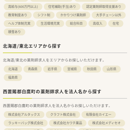
高給与(600万円以上)
住宅補助(手当)あり
認定薬剤師取得支援あり
教育制度あり
シフト制
かかりつけ薬剤師
大手チェーン以外
ヘルプ体制充実
生活環境充実
総合科目
高収入
在宅
積雪あり
北海道/東北エリアから探す
北海道/東北の薬剤師求人をエリアからお探しいただけます。
北海道
青森県
岩手県
宮城県
秋田県
山形県
福島県
西置賜郡白鷹町の薬剤師求人を法人名から探す
西置賜郡白鷹町の薬剤師求人を法人名からお探しいただけます。
株式会社アルタックス
クラフト株式会社
有限会社カイエー
ラッキーバッグ株式会社
株式会社カワチ薬品
株式会社メディセオ