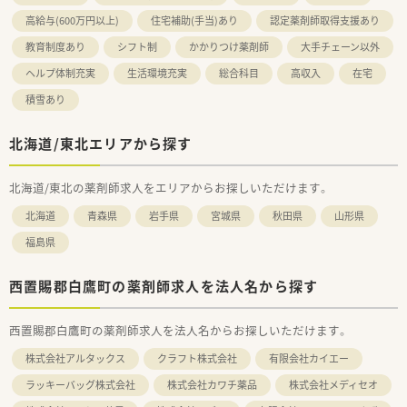
高給与(600万円以上)
住宅補助(手当)あり
認定薬剤師取得支援あり
教育制度あり
シフト制
かかりつけ薬剤師
大手チェーン以外
ヘルプ体制充実
生活環境充実
総合科目
高収入
在宅
積雪あり
北海道/東北エリアから探す
北海道/東北の薬剤師求人をエリアからお探しいただけます。
北海道
青森県
岩手県
宮城県
秋田県
山形県
福島県
西置賜郡白鷹町の薬剤師求人を法人名から探す
西置賜郡白鷹町の薬剤師求人を法人名からお探しいただけます。
株式会社アルタックス
クラフト株式会社
有限会社カイエー
ラッキーバッグ株式会社
株式会社カワチ薬品
株式会社メディセオ