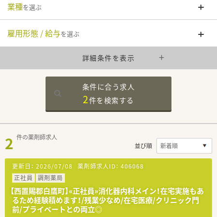
業種
を選ぶ
雇用形態 / 給与
を選ぶ
詳細条件を表示
条件に合う求人
2
件を
検索する
2
件の薬剤師求人
並び順
更新日：
2026/07/08
薬剤師求人ID：
406068
正社員
調剤薬局
【西置賜郡白鷹町】«正社員»消化器内科メイン！在宅実施もあ
るため経験積めます！/残業少なめ/在宅医療/クリニック門
前/プライベートとの両立◎