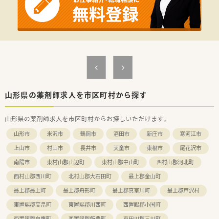
【法人特徴について】
■東北と関東を中心に約30店舗を展開し、地域医療を支える調
剤薬局チェーンとして成長中です。
■クリニック門前や在宅専門薬局など多様な形態で、居宅から施
設まで幅広く対応しています。
■調剤の機械化やシステム導入を積極的に進め、対人業務に特化
できる環境を整備しています。
【求人情報について】
■正社員としての採用で、年収は450万円から500万円の間で経
山形県の薬剤師求人を市区町村から探す
験等を考慮し決定します。
■勤務はシフト制を採用しており、日曜日と祝日は定休日となっ
山形県の薬剤師求人を市区町村からお探しいただけます。
ているため予定が立てやすいです。
■昇給は年1回、賞与は年2回しっかりと支給され、安定した収入
山形市
米沢市
鶴岡市
酒田市
新庄市
寒河江市
を得ながら働くことができます。
上山市
村山市
長井市
天童市
東根市
尾花沢市
南陽市
東村山郡山辺町
東村山郡中山町
西村山郡河北町
西村山郡西川町
北村山郡大石田町
最上郡金山町
最上郡最上町
最上郡舟形町
最上郡真室川町
最上郡戸沢村
東置賜郡高畠町
東置賜郡川西町
西置賜郡小国町
西置賜郡白鷹町
西置賜郡飯豊町
東田川郡三川町