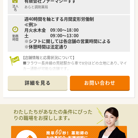
有限会社ファーマシーすず
っています。
法人
あらと調剤薬局
■選考により、年間最大60万円の奨学金返済をサポートする制
名
度も利用可能です。
週40時間を軸とする月間変形労働制
≪例≫
月火水木金 09：00～18：00
土 09：00～13：00
勤務
時間
※シフトに関しては各店舗の営業時間による
※休憩時間は法定通り
【店舗情報と応需状況について】
■フラワー長井線の荒砥駅から車で8分ほどの立地にあり、マイ
カー通勤が可能な店舗です。
■消化器内科や内科をメインに、1日あたり50枚ほどの処方箋を
コンスタントに応需しています。
詳細を見る
お問い合わせ
■薬剤師2名と事務3名の体制で、互いに協力し合いながら地域
医療に貢献している環境です。
【募集背景と求める人物像について】
■業務拡大に伴う増員募集であり、今後の店舗展開も見据えた積
わたしたちがあなたの条件にぴった
極的な採用活動を行っています。
りの職場をお探しします。
■在宅医療に興味があり、地域に根差して薬剤師としてのスキル
を磨きたい方を歓迎しています。
■将来的には管理薬剤師として、店舗のマネジメントにも挑戦し
たい意欲的な方を求めています。