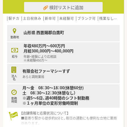
検討リストに追加
駅チカ
土日祝休み
新卒可
未経験可
ブランク可
残業なし(ほぼなし含む)
山形県 西置賜郡白鷹町
勤務地
年収480万円～600万円
月給300,000円～400,000円
給与
年齢・経験により応相談
※未経験450万～
有限会社ファーマシーすず
法人
あらと調剤薬局
名
月～金 08：30～18：00(休憩60分)
土 08：30～12：30(休憩なし）
※週5～6日、週40時間のシフト制勤務
勤務
時間
※１ヶ月単位の変形労働時間制
【店舗情報と応需状況について】
■最寄り駅から徒歩約8分と、毎日の通勤にも便利な立地に薬局
があります。