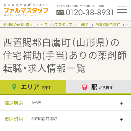
平日9：30-19：00 土日10：00-19：00
薬剤師の転職・求人サイト ファルマスタッフ
山形県
西置賜郡白鷹町
住
西置賜郡白鷹町（山形県）の
住宅補助(手当)あり
の薬剤師
転職・求人情報一覧
エリア
駅
で探す
から探す
都道府県
山形県
市区町村
西置賜郡白鷹町