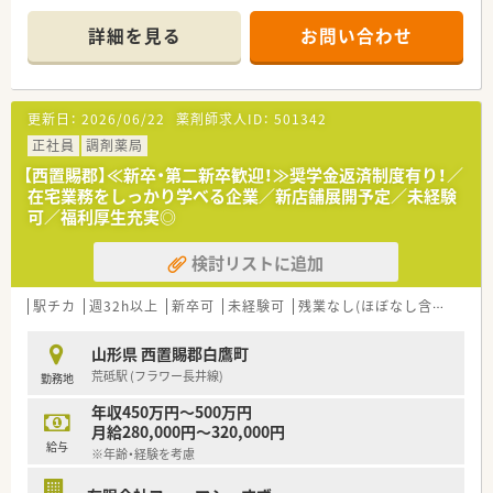
■主に内科と消化器科の処方箋を応需しており、1日に約50枚を
扱います。
詳細を見る
お問い合わせ
■薬剤師2名と事務員3名の体制で、協力しながら業務に取り組
んでいます。
【募集背景と求める人物像について】
更新日：
2026/06/22
薬剤師求人ID：
501342
■今後の事業拡大を見据えており、体制強化のために薬剤師を増
員募集します。
正社員
調剤薬局
■在宅医療に興味があり、未経験からでも積極的に関わっていき
【西置賜郡】≪新卒・第二新卒歓迎！≫奨学金返済制度有り！／
たい方を歓迎します。
在宅業務をしっかり学べる企業／新店舗展開予定／未経験
■様々な処方に触れ、薬剤師として成長したいという意欲のある
可／福利厚生充実◎
方を求めています。
検討リストに追加
【法人特徴について】
■東北と関東を中心に40店舗以上を展開している調剤薬局チェ
ーンです。
駅チカ
週32h以上
新卒可
未経験可
残業なし(ほぼなし含む)
転
■対人業務に特化するため、調剤の機械化やシステム導入を積極
的に推進しています。
山形県 西置賜郡白鷹町
■社員の挑戦を後押しする風通しの良い社風で、地域医療への貢
荒砥駅 (フラワー長井線)
勤務地
献を目指します。
年収450万円～500万円
【求人情報について】
月給280,000円～320,000円
■ご経験や能力に応じて、年収480万円から600万円の範囲で優
給与
※年齢・経験を考慮
遇されます。
■上限5万円の住宅手当や退職金制度など、手厚い福利厚生が整