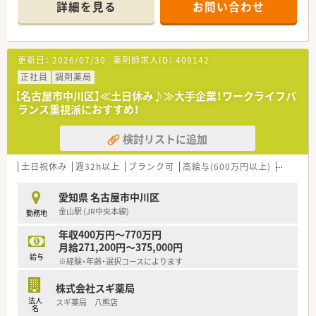
詳細を見る
お問い合わせ
講可能な研修も幅広く用意されています
■店舗で活躍する従業員、社外で活躍する従業員、将来経営幹部
となる従業員など、薬剤師として様々な活躍ができるフィールド
を用意されています
更新日：
2026/07/30
薬剤師求人ID：
409142
■総合薬剤師・調剤薬剤師（土日休み・19時までの勤務）どちらか
の働き方を選択できます
正社員
調剤薬局
■調剤併設型だけでなく「医療モール・クリニック併設店舗」「敷
【名古屋市中川区】≪土日休み♪≫大手企業！ワークライフバ
地内薬局」「訪問調剤特化型店舗」など様々な店舗を運営してい
ランス重視派におすすめ！
ます
■在宅医療にも積極的取り組んでおり「訪問調剤特化型店舗」を
検討リストに追加
50店舗以上、無菌調剤室は業界最多の51店舗設置しています
■「プラチナくるみん認定企業」「健康経営優良法人2023（大規模
法人部門）認定」等を取得し一人ひとりが働きやすい環境が整備
土日祝休み
週32h以上
ブランク可
高給与(600万円以上)
寮・借上
されています
■充実した研修制度、人事制度、評価制度、キャリア支援制度等
愛知県 名古屋市中川区
があるのも特徴です
金山駅 (JR中央本線)
勤務地
年収400万円～770万円
月給271,200円～375,000円
給与
※経験・年齢・選択コースによります
株式会社スギ薬局
法人
スギ薬局 八熊店
名