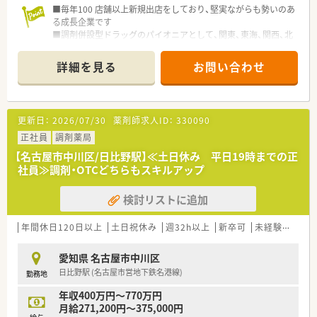
■毎年100 店舗以上新規出店をしており、堅実ながらも勢いのあ
る成長企業です
■調剤併設型ドラッグのパイオニアとして、関東、東海、関西、北
陸・信州を中心に約1,700店舗以上を展開しています
■研修制度は様々なプランがあり、集合研修だけでなく任意で受
詳細を見る
お問い合わせ
講可能な研修も幅広く用意されています
■店舗で活躍する従業員、社外で活躍する従業員、将来経営幹部
となる従業員など、薬剤師として様々な活躍ができるフィールド
を用意されています
更新日：
2026/07/30
薬剤師求人ID：
330090
■総合薬剤師・調剤薬剤師（土日休み・19時までの勤務）どちらか
の働き方を選択できます
正社員
調剤薬局
■調剤併設型だけでなく「医療モール・クリニック併設店舗」「敷
【名古屋市中川区/日比野駅】≪土日休み 平日19時までの正
地内薬局」「訪問調剤特化型店舗」など様々な店舗を運営してい
社員≫調剤・OTCどちらもスキルアップ
ます
■在宅医療にも積極的取り組んでおり「訪問調剤特化型店舗」を
検討リストに追加
50店舗以上、無菌調剤室は業界最多の51店舗設置しています
■「プラチナくるみん認定企業」「健康経営優良法人2023（大規模
法人部門）認定」等を取得し一人ひとりが働きやすい環境が整備
年間休日120日以上
土日祝休み
週32h以上
新卒可
未経験可
ブ
されています
■充実した研修制度、人事制度、評価制度、キャリア支援制度等
愛知県 名古屋市中川区
があるのも特徴です
日比野駅 (名古屋市営地下鉄名港線)
勤務地
年収400万円～770万円
月給271,200円～375,000円