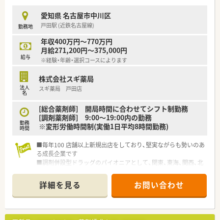
されています
■充実した研修制度、人事制度、評価制度、キャリア支援制度等
愛知県 名古屋市中川区
があるのも特徴です
戸田駅 (近鉄名古屋線)
勤務地
年収400万円～770万円
月給271,200円～375,000円
給与
※経験・年齢・選択コースによります
株式会社スギ薬局
法人
スギ薬局 戸田店
名
[総合薬剤師] 開局時間に合わせてシフト制勤務
[調剤薬剤師] 9:00～19:00内の勤務
勤務
※変形労働時間制(実働1日平均8時間勤務)
時間
■毎年100 店舗以上新規出店をしており、堅実ながらも勢いのあ
る成長企業です
■調剤併設型ドラッグのパイオニアとして、関東、東海、関西、北
陸・信州を中心に約1,700店舗以上を展開しています
■研修制度は様々なプランがあり、集合研修だけでなく任意で受
詳細を見る
お問い合わせ
講可能な研修も幅広く用意されています
■店舗で活躍する従業員、社外で活躍する従業員、将来経営幹部
となる従業員など、薬剤師として様々な活躍ができるフィールド
を用意されています