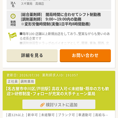
法人
スギ薬局 高畑店
名
[総合薬剤師] 開局時間に合わせてシフト制勤務
[調剤薬剤師] 9:00～19:00内の勤務
勤務
※変形労働時間制(実働1日平均8時間勤務)
時間
■毎年100 店舗以上新規出店をしており、堅実ながらも勢いのあ
る成長企業です
■調剤併設型ドラッグのパイオニアとして、関東、東海、関西、北
陸・信州を中心に約1,700店舗以上を展開しています
■研修制度は様々なプランがあり、集合研修だけでなく任意で受
詳細を見る
お問い合わせ
講可能な研修も幅広く用意されています
■店舗で活躍する従業員、社外で活躍する従業員、将来経営幹部
となる従業員など、薬剤師として様々な活躍ができるフィールド
を用意されています
更新日：
2026/07/30
薬剤師求人ID：
191057
■総合薬剤師・調剤薬剤師（土日休み・19時までの勤務）どちらか
の働き方を選択できます
正社員
調剤薬局
■調剤併設型だけでなく「医療モール・クリニック併設店舗」「敷
【名古屋市中川区/戸田駅】 高収入可≪未経験・既卒の方も歓
地内薬局」「訪問調剤特化型店舗」など様々な店舗を運営してい
迎≫研修制度・フォローが充実の大手チェーン薬局
ます
■在宅医療にも積極的取り組んでおり「訪問調剤特化型店舗」を
検討リストに追加
50店舗以上、無菌調剤室は業界最多の51店舗設置しています
■「プラチナくるみん認定企業」「健康経営優良法人2023（大規模
法人部門）認定」等を取得し一人ひとりが働きやすい環境が整備
週32h以上
新卒可
未経験可
ブランク可
車通勤可
高給与(600万円以上)