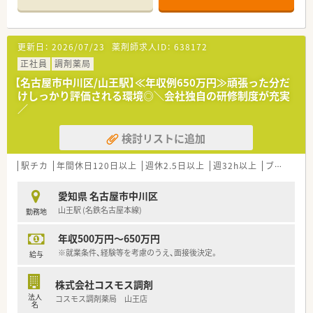
≪会社について≫
■中部地区を中心に、安定した経営基盤がある東証プライム上場
の大手企業です。
■岐阜県多治見市に本社を構え、岐阜県、愛知県を中心に東海・
更新日：
2026/07/23
薬剤師求人ID：
638172
北陸を中心に展開。
現在、関西方面への積極的な展開を構想され、店舗増加中の企業
正社員
調剤薬局
です。
【名古屋市中川区/山王駅】≪年収例650万円≫頑張った分だ
■全体の店舗数は300店舗を超えており、年々店舗数の増加と共
けしっかり評価される環境◎＼会社独自の研修制度が充実
に処方箋枚数も増えております。
／
■年間5店舗程のペースで、毎年新規出店しております。
■キャリアアップを目指す方にもおすすめ！現場で上を目指すほ
検討リストに追加
か、本部業務など横軸でのジョブチェンジも可能です。
■全店舗電子薬歴I-pad導入されており、１人１台ずつ各店舗に
用意されています。
駅チカ
年間休日120日以上
週休2.5日以上
週32h以上
ブランク可
■特別休暇取得率100％ です。全員がしっかり休むことも仕事
の一部だと考える企業です。
愛知県 名古屋市中川区
■グループとしてホールディングスを形成しており、組織体制・
山王駅 (名鉄名古屋本線)
勤務地
経営基盤は盤石です。
年収500万円～650万円
≪業務内容≫
■勤務薬剤師として調剤・監査・服薬指導に携わっていただきま
※就業条件、経験等を考慮のうえ、面接後決定。
給与
す。
■品出し・レジ打ち等の雑務的業務は一切なし！業務内容は調剤
株式会社コスモス調剤
9：OTC1の割合で、調剤業務に専念できる体制です。
法人
コスモス調剤薬局 山王店
■患者様ひとりひとりと、しっかり向き合ってご対応いただける
名