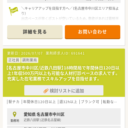
＼キャリアアップを目指す方へ／（名古屋市中川区エリア担当よ
り）
出店ペースが早くポストが空いているため、意欲があれば最短半
年で薬局長へ昇格し大幅な年収アップも可能です。
詳細を見る
お問い合わせ
【店舗情報と応需状況について】
■1日の処方箋枚数は10枚から20枚程度の店舗が多く落ち着い
た環境で、患者様にしっかり向き合えます。
■最新の電子薬歴や監査機器を導入しており、薬剤師が安心して
更新日：
2026/07/07
薬剤師求人ID：
691641
調剤業務に専念できる環境が整っています。
■周辺の医療機関から様々な処方箋を応需する予定ですので、幅
正社員
調剤薬局
広い知識を身につけながら勤務が可能です。
【名古屋市中川区/近鉄八田駅】18時閉局で年間休日120日以
上！年収500万円以上も可能な人材打診ベースの求人です。
【募集背景と求める人物像について】
充実した在宅業務でスキルアップを目指せます。
■出店を強化しており、店舗拡大に伴い中核を担ってくださる新
たな人材を急募しています。
検討リストに追加
■未経験の方でも研修制度が充実しているため、前向きに業務を
覚えて活躍したいという意欲的な方を歓迎します。
■管理ポストに空きがあるため、薬局長などのマネジメント経験
駅チカ
年間休日120日以上
週32h以上
ブランク可
転勤なし
車
を活かしてキャリアアップしたい方に最適です。
愛知県 名古屋市中川区
【法人特徴について】
近鉄八田駅 (近鉄名古屋線)
勤務地
■創業150年以上の歴史を持ち、全国に600店舗以上を展開しな
がら現在も成長を続けている安定企業です。