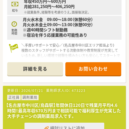
年収450万円～600万円
■ヘルスやビューティーから調剤までを1店舗に集約するショー
月給281,250円～406,250円
トタイムショッピングを推進しています。
給与
※就業条件、経験等を考慮のうえ、面接後決定。
■健康と美と衛生を通じて社会貢献するという理念のもと、地域
月火水木金 09:00～18:00（休憩60分）
に必要とされるかかりつけ薬局を目指しています。
月火水木金土09:00～13:00（休憩00分）
※週40時間シフト制勤務
勤務
時間
※宿泊を伴う応援業務の可能性あり
＼手厚いサポートで安心／（名古屋市中川区エリア担当より）
複数のスタッフがサポートする流動体制や教育制度が充実して
いるため、新しい環境で経験を積みたい方も安心してスタートで
きます。
詳細を見る
お問い合わせ
【店舗情報と応需状況について】
■近鉄八田駅から徒歩5分という好立地にあり、毎日の通勤にか
かる負担を大幅に軽減できる職場環境です。
■今後需要が見込まれる在宅業務を中心に行っており、処方箋は
更新日：
2026/07/21
薬剤師求人ID：
473223
1日平均20～30枚程度応需しています。
■在宅業務を専門とする薬剤師も在籍しているため、専門的な知
正社員
調剤薬局
識やスキルを間近で学ぶことができる環境です。
【名古屋市中川区/烏森駅】年間休日120日で残業月平均4.6
時間！最高年収670万円まで相談可能で福利厚生が充実した
【職場環境と雰囲気】
大手チェーンの調剤薬局求人です。
■役職者も流動的に勤務しているため、困ったことがあればすぐ
に相談しやすくコミュニケーションが活発な職場です。
検討リストに追加
■部署や役職に関係なく仲が良い風土があり、社員同士が交流を