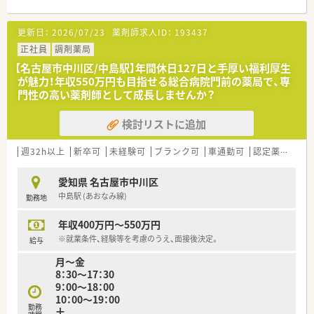
均60枚程度の処方箋を応需している地域密着型の店舗です。
■耳鼻科領域の処方箋が全体の約80パーセントを占めており、
更新日：
2026/07/23
薬剤師求人ID：
193437
特定科目の専門的な知識をしっかりと深めることができる環境
です。
正社員
調剤薬局
■常時4名の薬剤師と医療事務スタッフが在籍しており、1人あ
【名古屋市中川区/中島駅】年間休日127日と手厚い福利厚生
たりの業務負担も少なく落ち着いて患者様と向き合える体制で
が魅力！年収550万円も目指せる総合病院門前の薬局で、専
す。
門性の高い薬剤師として成長しませんか？
【法人特徴について】
検討リストに追加
■愛知県名古屋市を基盤として近隣に3店舗を展開しており、地
域に根差した温かみのある薬局運営を行っている安定した企業
です。
週32h以上
新卒可
未経験可
ブランク可
車通勤可
認定薬剤師取得支援あり
■企業の代表自身も現場経験が豊富な薬剤師であり、現在も調剤
室に入って従業員と同じ目線で業務をサポートしてくれる社風
愛知県 名古屋市中川区
です。
中島駅 (あおなみ線)
勤務地
■従業員の年齢構成は比較的高めで落ち着いており、医院とマン
ツーマン型の良好な関係性を築いている店舗が多いのが特徴で
年収400万円～550万円
す。
※就業条件、経験等を考慮のうえ、面接後決定。
給与
【職場環境と雰囲気】
月～金
■ベテランの薬剤師が多く在籍しているため、落ち着いた雰囲気
8：30～17：30
の中で焦ることなくご自身のペースで業務に取り組める環境で
9：00～18：00
す。
10：00～19：00
■現場を熟知した代表がしっかりとサポートしてくれるため、
勤務
土
日々の業務における疑問や不安も相談しやすい風通しの良い職