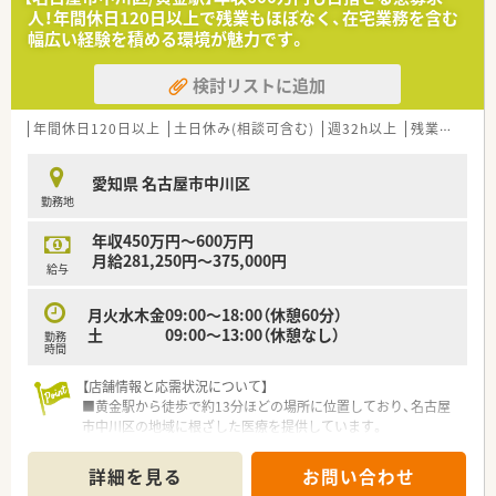
■将来的に管理薬剤師として勤務できる方を歓迎いたします！
人！年間休日120日以上で残業もほぼなく、在宅業務を含む
幅広い経験を積める環境が魅力です。
検討リストに追加
年間休日120日以上
土日休み(相談可含む)
週32h以上
残業なし(ほぼなし含む)
愛知県 名古屋市中川区
勤務地
年収450万円～600万円
月給281,250円～375,000円
給与
月火水木金09:00～18:00（休憩60分）
土 09:00～13:00（休憩なし）
勤務
時間
【店舗情報と応需状況について】
■黄金駅から徒歩で約13分ほどの場所に位置しており、名古屋
市中川区の地域に根ざした医療を提供しています。
■処方箋枚数は1日あたり50枚から60枚ほど応需しており、薬剤
師が無理なく業務に集中できる体制が整っています。
詳細を見る
お問い合わせ
■応需科目の詳細については確認が必要ですが、常勤とパートが