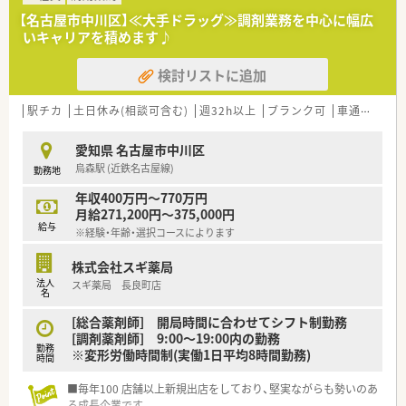
■調剤併設型だけでなく「医療モール・クリニック併設店舗」「敷
【名古屋市中川区】≪大手ドラッグ≫調剤業務を中心に幅広
地内薬局」「訪問調剤特化型店舗」など様々な店舗を運営してい
いキャリアを積めます♪
ます
■在宅医療にも積極的取り組んでおり「訪問調剤特化型店舗」を
検討リストに追加
50店舗以上、無菌調剤室は業界最多の51店舗設置しています
■「プラチナくるみん認定企業」「健康経営優良法人2023（大規模
法人部門）認定」等を取得し一人ひとりが働きやすい環境が整備
駅チカ
土日休み(相談可含む)
週32h以上
ブランク可
車通勤可
高
されています
■充実した研修制度、人事制度、評価制度、キャリア支援制度等
愛知県 名古屋市中川区
があるのも特徴です
烏森駅 (近鉄名古屋線)
勤務地
年収400万円～770万円
月給271,200円～375,000円
給与
※経験・年齢・選択コースによります
株式会社スギ薬局
法人
スギ薬局 長良町店
名
[総合薬剤師] 開局時間に合わせてシフト制勤務
[調剤薬剤師] 9:00～19:00内の勤務
勤務
※変形労働時間制(実働1日平均8時間勤務)
時間
■毎年100 店舗以上新規出店をしており、堅実ながらも勢いのあ
る成長企業です