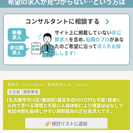
希望の求人が見つからない…という方は
■門前のクリニックから内科や外科をはじめとした複数科目の
処方箋を応需しており、1日あたり平均80枚を応需しています。
■在宅業務としては居宅だけでなく施設への訪問にも対応して
おり、地域に根差した医療サービスを総合的に提供しています。
コンサルタントに相談する
【募集背景と求める人物像について】
サイト上に掲載していない
非公
■地域に密着した医療サービスのさらなる向上と体制強化を目
的としており、体制にゆとりを持たせるための増員募集です。
開求人
を含め、
転職のプロ
があな
■会社の温かく穏やかな社風に馴染むことができる、協調性があ
たのご希望に沿って
求人をお探
り患者様に対して誠実に優しく向き合える方を求めています。
しします！
■将来的に管理薬剤師へのステップアップが可能な方や、柔軟に
周辺エリアへの転居などの対応ができる方を歓迎しています。
【法人特徴について】
■大手アルフレッサホールディングスの系列企業であり、全国に
200店舗近くの調剤薬局を展開しているため経営基盤は盤石で
更新日：
2026/08/03
薬剤師求人ID：
156021
す。
正社員
調剤薬局
■調剤薬局の運営にとどまらず、介護事業や健康食品事業、スポ
ーツジムの運営など健康に関わる幅広い事業を展開していま
【名古屋市中川区/春田駅】最高年収650万円も可能！医療ビ
す。
ル内で学べる環境と手厚い人員体制により残業ほぼなしで
■お客様第一主義を掲げており、おもてなしの心を持って地域の
有給休暇も取得しやすい調剤薬局の正社員求人です。
方々の健康づくりを総合的に支援できる薬局を目指していま
す。
検討リストに追加