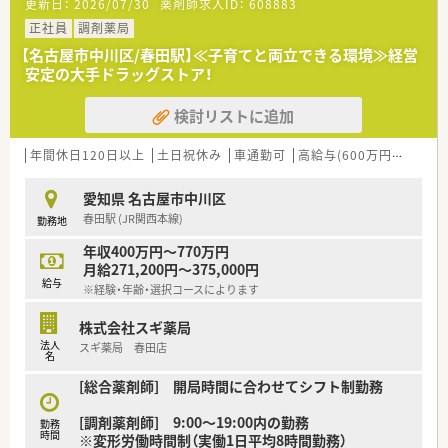
更新日：
2026/07/30
薬剤師求人ID：
608883
■総合薬剤師・調剤薬剤師（土日休み・19時までの勤務）どちらか
の働き方を選択できます
正社員
調剤薬局
■調剤併設型だけでなく「医療モール・クリニック併設店舗」「敷
【名古屋市中川区/春田駅】≪子育てと両立できる環境≫経営
地内薬局」「訪問調剤特化型店舗」など様々な店舗を運営してい
安定の大手ドラッグストア！
ます
■在宅医療にも積極的取り組んでおり「訪問調剤特化型店舗」を
検討リストに追加
50店舗以上、無菌調剤室は業界最多の51店舗設置しています
■「プラチナくるみん認定企業」「健康経営優良法人2023（大規模
法人部門）認定」等を取得し一人ひとりが働きやすい環境が整備
年間休日120日以上
土日祝休み
車通勤可
高給与(600万円以上)
認
されています
■充実した研修制度、人事制度、評価制度、キャリア支援制度等
愛知県 名古屋市中川区
があるのも特徴です
春田駅 (JR関西本線)
勤務地
年収400万円～770万円
月給271,200円～375,000円
給与
※経験・年齢・選択コースによります
株式会社スギ薬局
法人
スギ薬局 春田店
名
[総合薬剤師] 開局時間に合わせてシフト制勤務
[調剤薬剤師] 9:00～19:00内の勤務
勤務
時間
※変形労働時間制（実働1日平均8時間勤務）