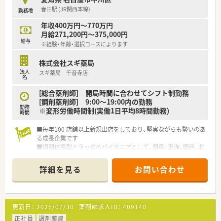
があるのも特徴です
春田駅 (JR関西本線)
勤務地
年収400万円～770万円
月給271,200円～375,000円
給与
※経験・年齢・選択コースによります
株式会社スギ薬局
法人
スギ薬局 千音寺店
名
[総合薬剤師] 開局時間に合わせてシフト制勤務
[調剤薬剤師] 9:00～19:00内の勤務
勤務
※変形労働時間制(実働1日平均8時間勤務)
時間
■毎年100 店舗以上新規出店をしており、堅実ながらも勢いのあ
る成長企業です
■調剤併設型ドラッグのパイオニアとして、関東、東海、関西、北
陸・信州を中心に約1,700店舗以上を展開しています
■研修制度は様々なプランがあり、集合研修だけでなく任意で受
詳細を見る
お問い合わせ
講可能な研修も幅広く用意されています
■店舗で活躍する従業員、社外で活躍する従業員、将来経営幹部
となる従業員など、薬剤師として様々な活躍ができるフィールド
を用意されています
更新日：
2026/07/30
薬剤師求人ID：
409140
■総合薬剤師・調剤薬剤師（土日休み・19時までの勤務）どちらか
の働き方を選択できます
正社員
調剤薬局