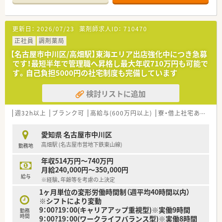
連携して日々の調剤業務を円滑に進めています。
【募集背景と求める人物像について】
更新日：
2026/07/23
薬剤師求人ID：
710470
■今回はさらなるサービス向上と体制強化を目指した増員募集
であり、意欲のある方を急募にて受け入れています。
正社員
調剤薬局
■調剤実務の経験がある方を求めており、これまでのスキルを活
【名古屋市中川区/高畑駅】東海エリア出店強化中につき急募
かして即戦力として活躍できる環境が整っています。
です！最短半年で管理職へ昇格し最大年収710万円も可能で
■在宅業務の経験については問いませんので、新しい分野へ挑戦
す。自己負担5000円の社宅制度も完備しています
したいという前向きな姿勢を持つ方を歓迎します。
検討リストに追加
【法人特徴について】
■地域医療に貢献することを大切にしており、患者様一人ひとり
に寄り添った丁寧なサービスを追求している企業です。
週32h以上
ブランク可
高給与(600万円以上)
寮・借上社宅あり
教
■大手チェーンとは異なる小回りの利く運営体制が特徴で、現場
の意見が通りやすく柔軟な働き方を推奨しています。
愛知県 名古屋市中川区
■愛知県を中心に薬局運営を行っており、地域の方々から信頼さ
高畑駅 (名古屋市営地下鉄東山線)
勤務地
れる「かかりつけ薬局」としての地位を確立しています。
年収514万円～740万円
月給240,000円～350,000円
給与
※経験、年齢等を考慮の上決定
1ヶ月単位の変形労働時間制（週平均40時間以内）
※シフトにより変動
9：00?19：00(キャリアアップ重視型)※実働9時間
勤務
時間
9：00?19：00(ワークライフバランス型)※実働8時間