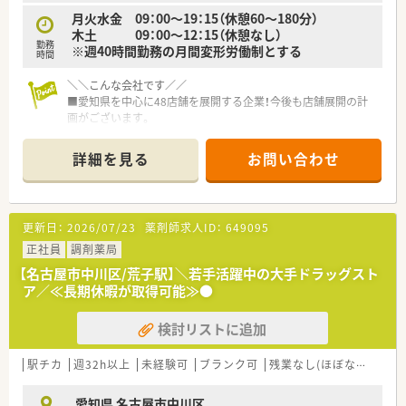
方を募集しています。
月火水金 09：00～19：15（休憩60～180分）
木土 09：00～12：15（休憩なし）
≪おすすめポイント≫
勤務
※週40時間勤務の月間変形労働制とする
■ワークライフバランス×キャリア形成のしやすさ×高収入で
時間
選ばれている会社です！
■薬剤師ひとりひとりにアイパッドを支給し薬歴渋滞は起きま
＼＼こんな会社です／／
せん。
■愛知県を中心に48店舗を展開する企業！今後も店舗展開の計
■ドラッグストア併設型の店舗も多いですが、調剤業務に専念で
画がございます。
きる体制です。
■地元へのＵターンをお考えの方にもオススメの企業です。
■併設型のほか、調剤専門店舗や病院門前店舗など店舗形態も
■ドミナント展開で同じエリア内に店舗が複数ある為、転居を伴
詳細を見る
お問い合わせ
様々あります。
う転勤はありません。
■ホールディングスの一員企業でもあり、企業体制は抜群！安心
■患者様とクリニックの懸け橋として、健康と安心に貢献するマ
して働ける環境です。
ザーカンパニーを目指します。
■社内サークル活動も積極的に行っており社内の横のつながり
更新日：
2026/07/23
薬剤師求人ID：
649095
を大切にしています。
正社員
調剤薬局
＼＼こんな方におススメ／／
【名古屋市中川区/荒子駅】＼若手活躍中の大手ドラッグスト
■～キャリアアップ・様々な業務にチャレンジしたい方！～ 若
ア／≪長期休暇が取得可能≫●
手が活躍できる環境があり、頑張った分だけしっかり評価される
環境です。
検討リストに追加
■～在宅業務に積極的に取り組みたい方！～「地域包括ケアシス
テム」を推進できる薬局として在宅業務に注力しています。
駅チカ
週32h以上
未経験可
ブランク可
残業なし(ほぼなし含む)
＼＼働き方について／／
■ワークライフバランスを重視し、月2～3回は週休2.5日となる
愛知県 名古屋市中川区