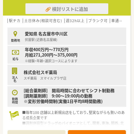
■在宅医療にも積極的取り組んでおり「訪問調剤特化型店舗」を
検討リストに追加
50店舗以上、無菌調剤室は業界最多の51店舗設置しています
■「プラチナくるみん認定企業」「健康経営優良法人2023（大規模
法人部門）認定」等を取得し一人ひとりが働きやすい環境が整備
駅チカ
土日休み(相談可含む)
週32h以上
ブランク可
車通勤可
高
されています
■充実した研修制度、人事制度、評価制度、キャリア支援制度等
愛知県 名古屋市中川区
があるのも特徴です
伏屋駅 (近鉄名古屋線)
勤務地
年収400万円～770万円
月給271,200円～375,000円
給与
※経験・年齢・選択コースによります
株式会社スギ薬局
法人
スギ薬局 スマイルプラザ店
名
[総合薬剤師] 開局時間に合わせてシフト制勤務
[調剤薬剤師] 9:00～19:00内の勤務
勤務
※変形労働時間制(実働1日平均8時間勤務)
時間
■毎年100 店舗以上新規出店をしており、堅実ながらも勢いのあ
る成長企業です
■調剤併設型ドラッグのパイオニアとして、関東、東海、関西、北
陸・信州を中心に約1,700店舗以上を展開しています
■研修制度は様々なプランがあり、集合研修だけでなく任意で受