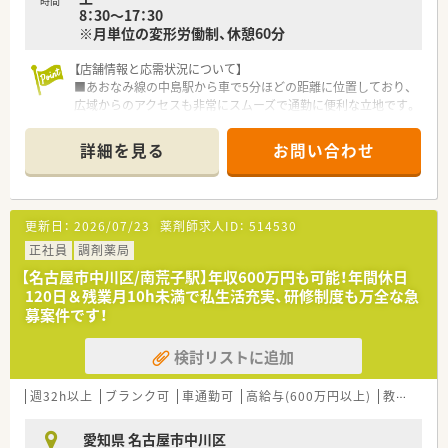
時間
8：30～17：30
場です。
※月単位の変形労働制、休憩60分
■店舗ごとの距離が近いためスタッフ同士の連携が取りやすく、
お互いに助け合いながら和やかな雰囲気で仕事を進められてい
【店舗情報と応需状況について】
ます。
■あおなみ線の中島駅から車で5分ほどの距離に位置しており、
広域からのアクセスも非常にスムーズで通勤に便利な立地です。
■名古屋共立病院など地域の基幹病院から、内科や外科を含む多
彩な科目の処方箋を1日に平均170枚ほど応需しています。
詳細を見る
お問い合わせ
■薬剤師は常時8名から10名の体制で運営されており、複数の専
門職と協力しながら質の高い調剤業務に取り組める環境です。
【募集背景と求める人物像について】
更新日：
2026/07/23
薬剤師求人ID：
514530
■さらなるサービス向上と地域医療への貢献を目指すための定
期採用であり、次世代を担う意欲ある若手薬剤師を広く募集して
正社員
調剤薬局
います。
【名古屋市中川区/南荒子駅】年収600万円も可能！年間休日
■患者様一人ひとりの心に寄り添い、おもてなしの心を持って誠
120日＆残業月10h未満で私生活充実、研修制度も万全な急
実に対応できる高いホスピタリティを備えた方を求めていま
募案件です！
す。
■総合病院門前という環境で、幅広い処方内容を学びながら専門
検討リストに追加
性を磨き、自身のスキルを向上させたいという向上心ある方を歓
迎します。
週32h以上
ブランク可
車通勤可
高給与(600万円以上)
教育制度あり
【法人特徴について】
■地域の基幹病院の門前を中心に店舗を展開しており、中部圏に
愛知県 名古屋市中川区
おいてトップシェアの売上高を誇る極めて安定した経営基盤を