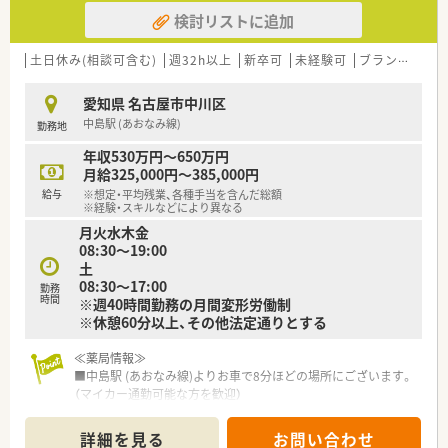
検討リストに追加
【こんな方が活躍中】
■患者様のために何ができるかを具体的に考え、かかりつけ薬剤
師業務や在宅医療に能動的に取り組んでいる方が多く活躍中で
土日休み(相談可含む)
週32h以上
新卒可
未経験可
ブランク可
す。
■社内研修に積極的に参加し、最新の薬価や制度改正の情報をア
愛知県 名古屋市中川区
ップデートし続け、後輩からも信頼される先輩薬剤師が多数いま
中島駅 (あおなみ線)
勤務地
す。
■仕事とプライベートのメリハリをつけたい方が多く、高い有給
年収530万円～650万円
消化率を活用してリフレッシュしながら意欲的に勤務していま
月給325,000円～385,000円
す。
給与
※想定・平均残業、各種手当を含んだ総額
※経験・スキルなどにより異なる
月火水木金
08:30～19:00
土
08:30～17:00
勤務
時間
※週40時間勤務の月間変形労働制
※休憩60分以上、その他法定通りとする
≪薬局情報≫
■中島駅 (あおなみ線)よりお車で8分ほどの場所にございます。
（マイカー通勤可能な方を歓迎）
■面で応需し、薬剤師1名体制の店舗です。
詳細を見る
お問い合わせ