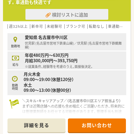
す。車通勤も快適です
検討リストに追加
週32h以上
新卒可
未経験可
ブランク可
転勤なし
車通勤可
高給
愛知県 名古屋市中川区
伏見駅 (名古屋市営地下鉄東山線)／伏見駅 (名古屋市営地下鉄鶴舞
勤務地
線)
年収480万円～630万円
月給300,000円～393,750円
給与
※就業条件、経験等を考慮のうえ、面接後決定。
月火木金
09:00～19:00（休憩120分）
水土
勤務
時間
09:00～13:00（休憩00分）
＼スキル・キャリアアップ／（名古屋市中川区エリア担当より）
まずは近隣店舗への応援も含め幅広くご活躍いただき、将来的に
は管理薬剤師をお任せする可能性があります。管理手当も別途
支給されるため、着実な年収アップが狙えます。
詳細を見る
お問い合わせ
【店舗情報と応需状況について】
■近隣の耳鼻咽喉科クリニックからの処方箋をメインに、1日平