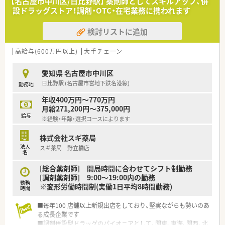
【名古屋市中川区/日比野駅】 薬剤師としてスキルアップ、併
者様が来局される非常に活気のある店舗です。
設ドラッグストア！調剤・OTC・在宅業務に携われます
【募集背景と求める人物像について】
検討リストに追加
■今回は体制強化に伴う欠員補充のための募集となっており、即
戦力として活躍していただける方を求めています。
■調剤の実務経験がある方を対象としており、これまでに培った
高給与(600万円以上)
大手チェーン
スキルや知識を存分に発揮できる環境が整っています。
■周囲のスタッフと円滑に連携を取りながら、丁寧な対応で患者
愛知県 名古屋市中川区
様に寄り添える方からのご応募をお待ちしています。
日比野駅 (名古屋市営地下鉄名港線)
勤務地
【法人特徴について】
年収400万円～770万円
■名古屋市や津島市を中心に5店舗を展開しており、地域に密着
月給271,200円～375,000円
した安定感のある経営を続けている調剤薬局です。
給与
※経験・年齢・選択コースによります
■代表は薬剤師資格を持ちませんが、だからこそ現場の目線に立
ち、働きやすい環境作りに余念がありません。
株式会社スギ薬局
■全店舗で電子薬歴の機材を統一しているため、他店舗へヘルプ
法人
スギ薬局 野立橋店
に行く際にも戸惑うことなくスムーズに対応できます。
名
[総合薬剤師] 開局時間に合わせてシフト制勤務
[調剤薬剤師] 9:00～19:00内の勤務
勤務
※変形労働時間制(実働1日平均8時間勤務)
時間
■毎年100 店舗以上新規出店をしており、堅実ながらも勢いのあ
る成長企業です
■調剤併設型ドラッグのパイオニアとして、関東、東海、関西、北