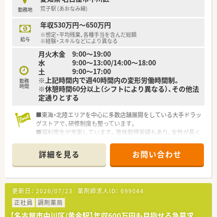
ようシフトを調整しています。休日・勤務時間・休憩時間の取り
荒子駅 (あおなみ線)
勤務地
方は店舗によって異なります。
年収530万円～650万円
＼＼充実の設備／／
※想定・平均残業、各種手当を含んだ総額
■最新調剤機器の完備！安心して対人業務に臨める環境づくりを
給与
※経験・スキルなどにより異なる
しています。
月火木金 9:00～19:00
水 9:00～13:00/14:00～18:00
＼＼充実の研修制度／／
土 9:00～17:00
■独自の研修制度「コスモスアカデミープログラム」により、熟
※上記時間内で週40時間内の変形労働時間制。
勤務
練度合に合わせた密着度の高い教育を実現。
時間
※休憩時間60分以上（シフトにより異なる）、その他法
■同じエリアに様々な診療科クリニックの門前薬局を運営して
定通りとする
いる特性を生かして、計画的に様々な診療科の薬局を経験し、幅
広い経験・知識を身に付けることを制度化しています。
■東海・北陸エリアを中心に多数店舗展開をしている大手ドラッ
■やる気次第で年齢に関係なく様々な仕事にチャレンジ出来ま
グストアで、研修制度も整っています。
す。
■福利厚生が充実しています。育休取得実績もあり、女性が長く
お仕事を続けられるよう制度が整っています♪
＼＼地域医療に貢献／／
■キャリアアップのための研修・教育制度が充実しています
■こども薬局や高齢者施設へのボランティア活動など、地域貢献
詳細を見る
お問い合わせ
活動も積極に行っています。
■地域の薬学生の教育に貢献することを目標に、愛知学院大学薬
学部にて寄付講座を実施しています。
更新日：
2026/07/23
薬剤師求人ID：
699044
＼＼店舗について／／
正社員
調剤薬局
■内科・整形外科・皮膚科などを応需しています。
■最寄駅徒歩1分！アクセス良好な立地です。
【名古屋市中川区/黄金駅】年収600万円も目指せる急募求