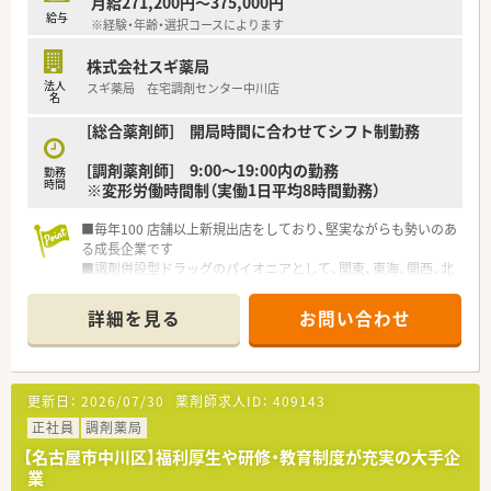
月給271,200円～375,000円
給与
※経験・年齢・選択コースによります
株式会社スギ薬局
法人
スギ薬局 在宅調剤センター中川店
名
[総合薬剤師] 開局時間に合わせてシフト制勤務
[調剤薬剤師] 9:00～19:00内の勤務
勤務
時間
※変形労働時間制（実働1日平均8時間勤務）
■毎年100 店舗以上新規出店をしており、堅実ながらも勢いのあ
る成長企業です
■調剤併設型ドラッグのパイオニアとして、関東、東海、関西、北
陸・信州を中心に約1,700店舗以上を展開しています
■研修制度は様々なプランがあり、集合研修だけでなく任意で受
詳細を見る
お問い合わせ
講可能な研修も幅広く用意されています
■店舗で活躍する従業員、社外で活躍する従業員、将来経営幹部
となる従業員など、薬剤師として様々な活躍ができるフィールド
を用意されています
更新日：
2026/07/30
薬剤師求人ID：
409143
■総合薬剤師・調剤薬剤師（土日休み・19時までの勤務）どちらか
の働き方を選択できます
正社員
調剤薬局
■調剤併設型だけでなく「医療モール・クリニック併設店舗」「敷
【名古屋市中川区】福利厚生や研修・教育制度が充実の大手企
地内薬局」「訪問調剤特化型店舗」など様々な店舗を運営してい
業
ます