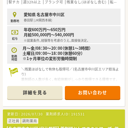
駅チカ
週32h以上
ブランク可
残業なし(ほぼなし含む)
転勤なし
愛知県 名古屋市中川区
春田駅 (JR関西本線)
勤務地
年収600万円～650万円
月給500,000円～540,000円
給与
※就業条件、経験等を考慮のうえ、面接後決定。
月～金/08：30～20：00（休憩1～3時間）
土曜日/09：00～18：00（休憩60分）
勤務
※1ヶ月単位の変形労働時間制
時間
＼残業ほぼなしで有休も取得可／（名古屋市中川区エリア担当よ
り）
薬剤師の人数が多く、有給休暇がしっかり取得できる環境です。
残業もほぼないため、仕事と私生活を両立させて無理なく働きた
い方に最適な職場ですよ。
詳細を見る
お問い合わせ
【店舗情報と応需状況について】
■最寄り駅の春田駅から徒歩5分ほどの場所に位置しており、毎
日の通勤が非常にスムーズでストレスのない立地です。
更新日：
2026/07/30
薬剤師求人ID：
191531
■医療ビル内にある店舗で、内科や小児科、皮膚科、耳鼻科など
多岐にわたる科目の処方箋を日々応需しています。
正社員
調剤薬局
■1日あたりの平均処方箋枚数は280枚となっており、多くの患