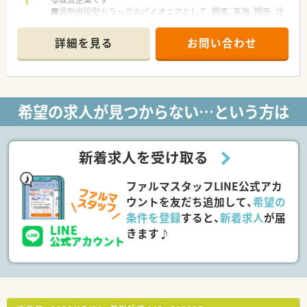
■調剤併設型ドラッグのパイオニアとして、関東、東海、関西、北
陸・信州を中心に約1,700店舗以上を展開しています
■研修制度は様々なプランがあり、集合研修だけでなく任意で受
詳細を見る
お問い合わせ
講可能な研修も幅広く用意されています
■店舗で活躍する従業員、社外で活躍する従業員、将来経営幹部
となる従業員など、薬剤師として様々な活躍ができるフィールド
を用意されています
■総合薬剤師・調剤薬剤師（土日休み・19時までの勤務）どちらか
希望の求人が見つからない…という方は
の働き方を選択できます
■調剤併設型だけでなく「医療モール・クリニック併設店舗」「敷
地内薬局」「訪問調剤特化型店舗」など様々な店舗を運営してい
ます
新着求人を受け取る
■在宅医療にも積極的取り組んでおり「訪問調剤特化型店舗」を
50店舗以上、無菌調剤室は業界最多の51店舗設置しています
ファルマスタッフLINE公式アカ
■「プラチナくるみん認定企業」「健康経営優良法人2023（大規模
法人部門）認定」等を取得し一人ひとりが働きやすい環境が整備
ウントを友だち追加して、
希望の
されています
条件を登録
すると、
新着求人
が届
■充実した研修制度、人事制度、評価制度、キャリア支援制度等
きます♪
があるのも特徴です