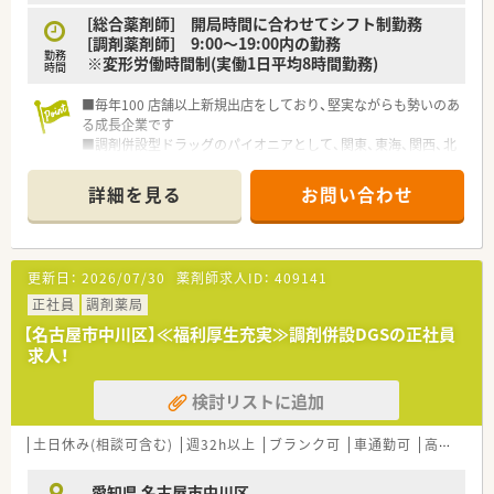
[総合薬剤師] 開局時間に合わせてシフト制勤務
[調剤薬剤師] 9:00～19:00内の勤務
勤務
※変形労働時間制(実働1日平均8時間勤務)
時間
■毎年100 店舗以上新規出店をしており、堅実ながらも勢いのあ
る成長企業です
■調剤併設型ドラッグのパイオニアとして、関東、東海、関西、北
陸・信州を中心に約1,700店舗以上を展開しています
■研修制度は様々なプランがあり、集合研修だけでなく任意で受
詳細を見る
お問い合わせ
講可能な研修も幅広く用意されています
■店舗で活躍する従業員、社外で活躍する従業員、将来経営幹部
となる従業員など、薬剤師として様々な活躍ができるフィールド
を用意されています
更新日：
2026/07/30
薬剤師求人ID：
409141
■総合薬剤師・調剤薬剤師（土日休み・19時までの勤務）どちらか
の働き方を選択できます
正社員
調剤薬局
■調剤併設型だけでなく「医療モール・クリニック併設店舗」「敷
【名古屋市中川区】≪福利厚生充実≫調剤併設DGSの正社員
地内薬局」「訪問調剤特化型店舗」など様々な店舗を運営してい
求人！
ます
■在宅医療にも積極的取り組んでおり「訪問調剤特化型店舗」を
検討リストに追加
50店舗以上、無菌調剤室は業界最多の51店舗設置しています
■「プラチナくるみん認定企業」「健康経営優良法人2023（大規模
法人部門）認定」等を取得し一人ひとりが働きやすい環境が整備
土日休み(相談可含む)
週32h以上
ブランク可
車通勤可
高給与(600万円以上)
されています
■充実した研修制度、人事制度、評価制度、キャリア支援制度等
愛知県 名古屋市中川区