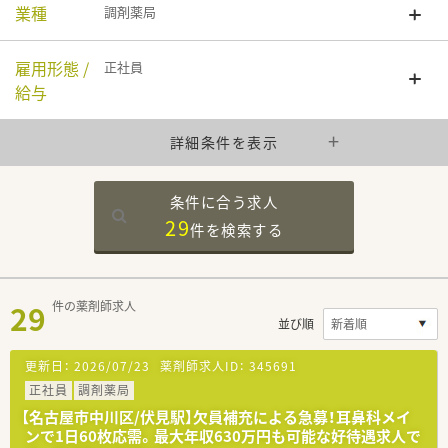
業種
調剤薬局
雇用形態 /
正社員
給与
詳細条件を表示
条件に合う求人
29
件を
検索する
29
件の薬剤師求人
並び順
更新日：
2026/07/23
薬剤師求人ID：
345691
正社員
調剤薬局
【名古屋市中川区/伏見駅】欠員補充による急募！耳鼻科メイ
ンで1日60枚応需。最大年収630万円も可能な好待遇求人で