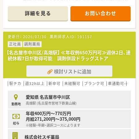
陸・信州を中心に約1,700店舗以上を展開しています
■研修制度は様々なプランがあり、集合研修だけでなく任意で受
詳細を見る
お問い合わせ
講可能な研修も幅広く用意されています
■店舗で活躍する従業員、社外で活躍する従業員、将来経営幹部
となる従業員など、薬剤師として様々な活躍ができるフィールド
を用意されています
更新日：
2026/07/30
薬剤師求人ID：
191157
■総合薬剤師・調剤薬剤師（土日休み・19時までの勤務）どちらか
の働き方を選択できます
正社員
調剤薬局
■調剤併設型だけでなく「医療モール・クリニック併設店舗」「敷
【名古屋市中川区/高畑駅】 ≪年収例650万円可≫週休2日、連
地内薬局」「訪問調剤特化型店舗」など様々な店舗を運営してい
続休暇7日が取得可能 調剤併設ドラッグストア
ます
■在宅医療にも積極的取り組んでおり「訪問調剤特化型店舗」を
検討リストに追加
50店舗以上、無菌調剤室は業界最多の51店舗設置しています
■「プラチナくるみん認定企業」「健康経営優良法人2023（大規模
法人部門）認定」等を取得し一人ひとりが働きやすい環境が整備
駅チカ
週32h以上
新卒可
未経験可
ブランク可
車通勤可
高給与
されています
■充実した研修制度、人事制度、評価制度、キャリア支援制度等
愛知県 名古屋市中川区
があるのも特徴です
高畑駅 (名古屋市営地下鉄東山線)
勤務地
年収400万円～770万円
月給271,200円～375,000円
給与
※経験・年齢・選択コースによります
株式会社スギ薬局