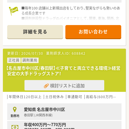
■毎年100 店舗以上新規出店をしており、堅実ながらも勢いのあ
る成長企業です
■調剤併設型ドラッグのパイオニアとして、関東、東海、関西、北
陸・信州を中心に約1,700店舗以上を展開しています
■研修制度は様々なプランがあり、集合研修だけでなく任意で受
詳細を見る
お問い合わせ
講可能な研修も幅広く用意されています
■店舗で活躍する従業員、社外で活躍する従業員、将来経営幹部
となる従業員など、薬剤師として様々な活躍ができるフィールド
を用意されています
更新日：
2026/07/30
薬剤師求人ID：
608842
■総合薬剤師・調剤薬剤師（土日休み・19時までの勤務）どちらか
の働き方を選択できます
正社員
調剤薬局
■調剤併設型だけでなく「医療モール・クリニック併設店舗」「敷
【名古屋市中川区/春田駅】≪子育てと両立できる環境≫経営
地内薬局」「訪問調剤特化型店舗」など様々な店舗を運営してい
安定の大手ドラッグストア！
ます
■在宅医療にも積極的取り組んでおり「訪問調剤特化型店舗」を
検討リストに追加
50店舗以上、無菌調剤室は業界最多の51店舗設置しています
■「プラチナくるみん認定企業」「健康経営優良法人2023（大規模
法人部門）認定」等を取得し一人ひとりが働きやすい環境が整備
年間休日120日以上
土日祝休み
車通勤可
高給与(600万円以上)
認
されています
■充実した研修制度、人事制度、評価制度、キャリア支援制度等
愛知県 名古屋市中川区
があるのも特徴です
春田駅 (JR関西本線)
勤務地
年収400万円～770万円