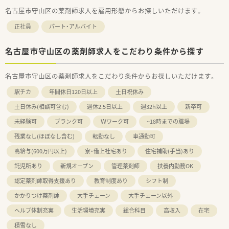
名古屋市守山区の薬剤師求人を雇用形態からお探しいただけます。
正社員
パート・アルバイト
名古屋市守山区の薬剤師求人をこだわり条件から探す
名古屋市守山区の薬剤師求人をこだわり条件からお探しいただけます。
駅チカ
年間休日120日以上
土日祝休み
土日休み(相談可含む)
週休2.5日以上
週32h以上
新卒可
未経験可
ブランク可
Ｗワーク可
~18時までの職場
残業なし(ほぼなし含む)
転勤なし
車通勤可
高給与(600万円以上)
寮・借上社宅あり
住宅補助(手当)あり
託児所あり
新規オープン
管理薬剤師
扶養内勤務OK
認定薬剤師取得支援あり
教育制度あり
シフト制
かかりつけ薬剤師
大手チェーン
大手チェーン以外
ヘルプ体制充実
生活環境充実
総合科目
高収入
在宅
積雪なし