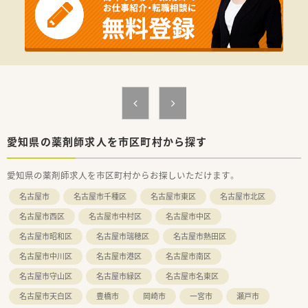
■愛知県名古屋市を中心に調剤薬局を8店舗展開しており、各店
舗ともに駅からのアクセスが良好な法人です。
■各店舗間の距離が近いため応援やヘルプ体制が整っており、有
事の際にもお休みが取得しやすい環境です。
■名古屋グランパスのスポンサーを務めており、薬局内に関連グ
ッズが展示されるなど地域密着型の企業です。
【職場環境と雰囲気】
■正社員とパートスタッフ、そして事務員が協力し合い、日々の
業務をスムーズに進める和やかな職場です。
■内科から小児科、循環器科まで多様な診療科目の処方箋を扱う
ため、幅広い知識を身につけられる環境です。
愛知県の薬剤師求人を市区町村から探す
■お休みが取りやすくスタッフ同士の距離感も近いため、風通し
が良くコミュニケーションが活発な職場です。
愛知県の薬剤師求人を市区町村からお探しいただけます。
名古屋市
名古屋市千種区
名古屋市東区
名古屋市北区
名古屋市西区
名古屋市中村区
名古屋市中区
名古屋市昭和区
名古屋市瑞穂区
名古屋市熱田区
名古屋市中川区
名古屋市港区
名古屋市南区
名古屋市守山区
名古屋市緑区
名古屋市名東区
名古屋市天白区
豊橋市
岡崎市
一宮市
瀬戸市