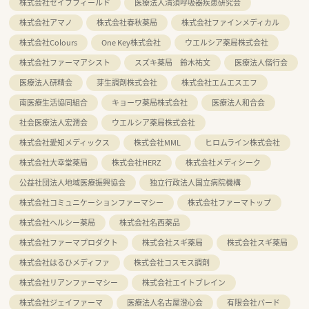
株式会社セイフフィールド
医療法人清須呼吸器疾患研究会
株式会社アマノ
株式会社春秋薬局
株式会社ファインメディカル
株式会社Colours
One Key株式会社
ウエルシア薬局株式会社
株式会社ファーマアシスト
スズキ薬局 鈴木祐文
医療法人偕行会
医療法人研精会
芽生調剤株式会社
株式会社エムエスエフ
南医療生活協同組合
キョーワ薬局株式会社
医療法人和合会
社会医療法人宏潤会
ウエルシア薬局株式会社
株式会社愛知メディックス
株式会社MML
ヒロムライン株式会社
株式会社大幸堂薬局
株式会社HERZ
株式会社メディシーク
公益社団法人地域医療振興協会
独立行政法人国立病院機構
株式会社コミュニケーションファーマシー
株式会社ファーマトップ
株式会社ヘルシー薬局
株式会社名西薬品
株式会社ファーマプロダクト
株式会社スギ薬局
株式会社スギ薬局
株式会社はるひメディファ
株式会社コスモス調剤
株式会社リアンファーマシー
株式会社エイトブレイン
株式会社ジェイファーマ
医療法人名古屋澄心会
有限会社バード