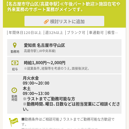
【名古屋市守山区/高蔵寺駅】≪午後パート歓迎≫施設在宅や
外来業務のサポート業務がメインです。
検討リストに追加
年間休日120日以上
週32h以上
ブランク可
車通勤可
積雪なし
愛知県 名古屋市守山区
高蔵寺駅 (JR中央本線)
勤務地
時給1,800円～2,000円
※就業条件、経験等を考慮のうえ、面接後決定。
給与
月火水金
09：00～20：00
木土
09：00～13：00
勤務
※ラストまでご勤務可能な方
時間
※勤務時間、曜日、日数などは担当営業にご相談くださ
い。
■勤務条件はご相談可能♪ラストまでご勤務可能な方歓迎で
す。