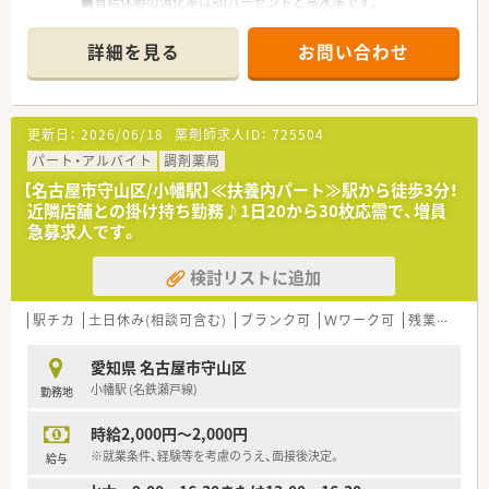
■有給休暇の消化率は80パーセントと高水準です。
■複数科目の処方箋を応需しておりスキルアップも叶います。
詳細を見る
お問い合わせ
更新日：
2026/06/18
薬剤師求人ID：
725504
パート・アルバイト
調剤薬局
【名古屋市守山区/小幡駅】≪扶養内パート≫駅から徒歩3分！
近隣店舗との掛け持ち勤務♪1日20から30枚応需で、増員
急募求人です。
検討リストに追加
駅チカ
土日休み(相談可含む)
ブランク可
Ｗワーク可
残業なし(ほぼなし含む)
愛知県 名古屋市守山区
小幡駅 (名鉄瀬戸線)
勤務地
時給2,000円～2,000円
※就業条件、経験等を考慮のうえ、面接後決定。
給与