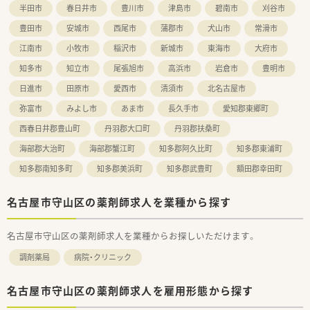
半田市
春日井市
豊川市
津島市
碧南市
刈谷市
豊田市
安城市
西尾市
蒲郡市
犬山市
常滑市
江南市
小牧市
稲沢市
新城市
東海市
大府市
知多市
知立市
尾張旭市
高浜市
岩倉市
豊明市
日進市
田原市
愛西市
清須市
北名古屋市
弥富市
みよし市
あま市
長久手市
愛知郡東郷町
西春日井郡豊山町
丹羽郡大口町
丹羽郡扶桑町
海部郡大治町
海部郡蟹江町
知多郡阿久比町
知多郡東浦町
知多郡南知多町
知多郡美浜町
知多郡武豊町
額田郡幸田町
名古屋市守山区の薬剤師求人を業種から探す
名古屋市守山区の薬剤師求人を業種からお探しいただけます。
調剤薬局
病院・クリニック
名古屋市守山区の薬剤師求人を雇用形態から探す