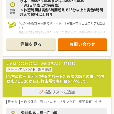
水木 9:00～16:30または13:00～16:30
※週2日勤務（2店舗兼務）
※休憩時間は実働6時間超えで45分以上と実働8時間
勤務
時間
超えで60分以上付与
＼安心の複数名体制でサポート／（名古屋市守山区エリア担当よ
り）
増員で常時複数名体制がさらに手厚くなり、経験が浅い方でも先
輩に相談しやすく安心して業務を習得できます。
詳細を見る
お問い合わせ
【店舗情報と応需状況について】
■名鉄瀬戸線の小幡駅から徒歩3分という大変アクセスの良い立
地にあり、駅直結で雨の日も通勤が快適です。
■皮膚科や整形外科をはじめとする多岐にわたる診療科目の処
更新日：
2026/06/18
薬剤師求人ID：
578580
方箋を、1日平均20から30枚ほど応需しています。
■近隣の様々なクリニックから処方箋を受け付けており、居宅向
パート・アルバイト
調剤薬局
けの在宅業務にも積極的に取り組んでおります。
【名古屋市守山区】≪扶養内パート≫近隣店舗との掛け持ち
勤務♪1日20から30枚応需で多科目を学べます。
【法人特徴について】
■愛知県名古屋市を中心に調剤薬局を8店舗展開しており、各店
検討リストに追加
舗ともに駅から近くアクセスが良好な法人です。
■各店舗間の距離が近いため応援やヘルプ体制が整っており、有
事の際にもお休みが取得しやすい環境です。
駅チカ
土日祝休み
週32h以上
ブランク可
車通勤可
生活環境充実
■名古屋グランパスのスポンサーを務めており、薬局内に関連グ
ッズが展示されるなど地域密着型の企業です。
愛知県 名古屋市守山区