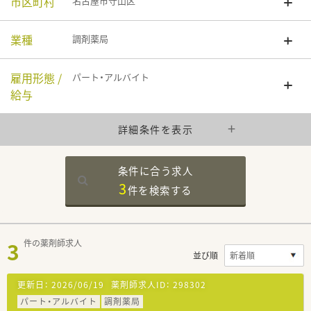
市区町村
名古屋市守山区
業種
調剤薬局
雇用形態 /
パート・アルバイト
給与
詳細条件を表示
条件に合う求人
3
件を
検索する
3
件の薬剤師求人
並び順
更新日：
2026/06/19
薬剤師求人ID：
298302
パート・アルバイト
調剤薬局