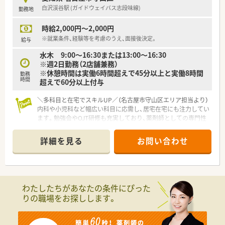
白沢渓谷駅 (ガイドウェイバス志段味線)
勤務地
【職場環境と雰囲気】
■正社員1名に対してパートスタッフ4名と事務員が在籍し、協
時給2,000円～2,000円
力し合いながら和やかな雰囲気で働いています。
■約600品目の医薬品を採用しており、複数科目を取り扱うため
※就業条件、経験等を考慮のうえ、面接後決定。
給与
日々新しい知識を身につけられる職場環境です。
水木 9:00～16:30または13:00～16:30
■お休みが取りやすくスタッフ同士の距離感も近いため、風通し
※週2日勤務（2店舗兼務）
が良くコミュニケーションが活発な職場です。
※休憩時間は実働6時間超えで45分以上と実働8時間
勤務
時間
超えで60分以上付与
【こんな方が活躍中】
■多岐にわたる診療科目の処方箋に対応するため、日々の自己研
＼多科目と在宅でスキルUP／（名古屋市守山区エリア担当より）
鑽を怠らず意欲的に学ばれる方が活躍しています。
内科や小児科など幅広い科目に応需し、居宅在宅にも注力してい
■患者様とのコミュニケーションを大切にし、丁寧な服薬指導や
ます。勉強会やOJT研修も充実しており、薬剤師としての専門性
健康相談を心がけているスタッフが活躍中です。
を高めたい方におすすめです。
■柔軟な働き方が可能な環境を活かして、プライベートやご家庭
との両立を図りながら働く方が多く在籍しています。
詳細を見る
お問い合わせ
【店舗情報と応需状況について】
■ガイドウェイバス志段味線の白沢渓谷駅から徒歩14分の立地
で、マイカー通勤のご相談も可能な店舗です。
■近隣の診療所から内科や消化器科、小児科などの処方箋を、1
日あたり平均20から30枚ほど受け付けています。
わたしたちがあなたの条件にぴった
■外来対応だけでなく居宅の患者様へ向けた在宅業務にも注力
りの職場をお探しします。
しており、地域医療に深く貢献できる環境です。
【法人特徴について】