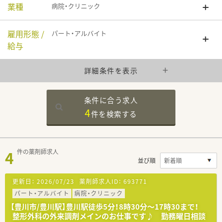
業種
病院・クリニック
雇用形態 /
パート・アルバイト
給与
詳細条件を表示
条件に合う求人
4
件を
検索する
4
件の薬剤師求人
並び順
更新日：
2026/07/23
薬剤師求人ID：
693771
パート・アルバイト
病院・クリニック
【豊川市/豊川駅】豊川駅徒歩5分！8時30分～17時30まで！
整形外科の外来調剤メインのお仕事です♪ 勤務曜日相談