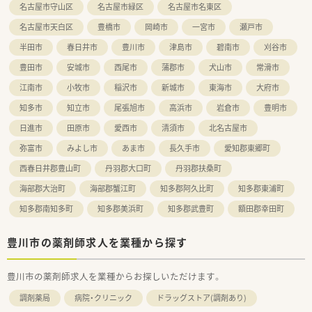
名古屋市守山区
名古屋市緑区
名古屋市名東区
名古屋市天白区
豊橋市
岡崎市
一宮市
瀬戸市
半田市
春日井市
豊川市
津島市
碧南市
刈谷市
豊田市
安城市
西尾市
蒲郡市
犬山市
常滑市
江南市
小牧市
稲沢市
新城市
東海市
大府市
知多市
知立市
尾張旭市
高浜市
岩倉市
豊明市
日進市
田原市
愛西市
清須市
北名古屋市
弥富市
みよし市
あま市
長久手市
愛知郡東郷町
西春日井郡豊山町
丹羽郡大口町
丹羽郡扶桑町
海部郡大治町
海部郡蟹江町
知多郡阿久比町
知多郡東浦町
知多郡南知多町
知多郡美浜町
知多郡武豊町
額田郡幸田町
豊川市の薬剤師求人を業種から探す
豊川市の薬剤師求人を業種からお探しいただけます。
調剤薬局
病院・クリニック
ドラッグストア(調剤あり)