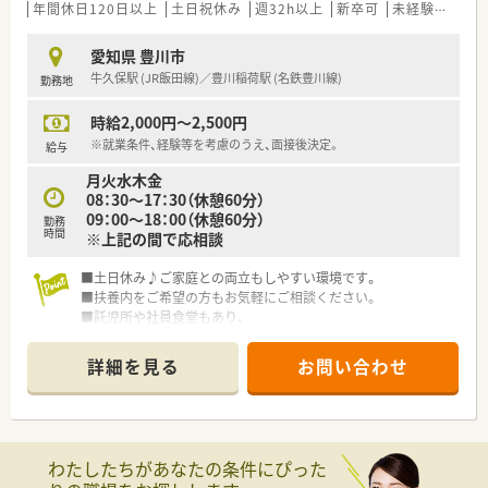
年間休日120日以上
土日祝休み
週32h以上
新卒可
未経験可
ブ
愛知県 豊川市
牛久保駅 (JR飯田線)／豊川稲荷駅 (名鉄豊川線)
勤務地
時給2,000円～2,500円
※就業条件、経験等を考慮のうえ、面接後決定。
給与
月火水木金
08：30～17：30（休憩60分）
09：00～18：00（休憩60分）
勤務
時間
※上記の間で応相談
■土日休み♪ご家庭との両立もしやすい環境です。
■扶養内をご希望の方もお気軽にご相談ください。
■託児所や社員食堂もあり、
お子様がいらっしゃる方も働きやすい環境です。
■職員が働きやすい環境を整え、地域医療、福祉に貢献できるよ
詳細を見る
お問い合わせ
う努めております。
わたしたちがあなたの条件にぴった