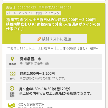
更新日：
2026/07/23
薬剤師求人ID：
691453
≪働く環境について≫
■病棟業務なし！基本的には調剤業務の対応を行います。
パート・アルバイト
病院・クリニック
■薬剤師人数は常勤1名・非常勤1名の体制です。
【豊川市】希少！≪土日祝日休み≫時給2,000円～2,200円
■将来的な管理職に向けた増員での募集です。
扶養内勤務もＯＫ！療養病院で外来・入院調剤がメインのお
■ワークライフバランスもばっちり！残業はほとんどありませ
仕事です♪
ん。
■経験不問！50代・60代のベテラン薬剤師さんからの応募も歓迎
検討リストに追加
いたします。
年間休日120日以上
土日祝休み
土日休み(相談可含む)
週休2.5日以上
愛知県 豊川市
豊川稲荷駅 (名鉄豊川線)
勤務地
時給2,000円～2,200円
※ご経験・ご年齢等を考慮いたします。
給与
月～金08：30～18：30（休憩120分）
※上記の内4ｈ/日以上、週3日から相談できます。
勤務
時間
≪こんな病院です≫