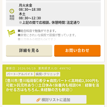
月火水金
08：30～18：00
木土
勤務
08：30～12：30
時間
※上記の間で応相談。休憩時間：法定通り
■総合科目で勉強ができます。
■非常にきれいな病院で設備が整っています。
■土日休みの相談もOKです♪
ご家庭との両立もしやすい環境です。
■扶養内をご希望の方もお気軽にご相談ください。
詳細を見る
お問い合わせ
■託児所や社員食堂もあり、
お子様がいらっしゃる方も働きやすい環境です。
■職員が働きやすい環境を整え、地域医療、福祉に貢献できるよ
う努めております。
更新日：
2026/06/19
薬剤師求人ID：
499792
パート・アルバイト
病院・クリニック
【豊川市/豊川稲荷駅】希少★病院パート≪高時給2,500円も
可能≫託児所あり◎土日休み！扶養内も相談OK｜経験を活
かせる方はもちろん、未経験の方も歓迎◎
検討リストに追加