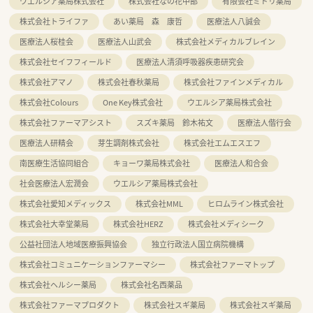
ウエルシア薬局株式会社
株式会社なの花中部
有限会社ミドリ薬局
株式会社トライファ
あい薬局 森 康哲
医療法人八誠会
医療法人桜桂会
医療法人山武会
株式会社メディカルブレイン
株式会社セイフフィールド
医療法人清須呼吸器疾患研究会
株式会社アマノ
株式会社春秋薬局
株式会社ファインメディカル
株式会社Colours
One Key株式会社
ウエルシア薬局株式会社
株式会社ファーマアシスト
スズキ薬局 鈴木祐文
医療法人偕行会
医療法人研精会
芽生調剤株式会社
株式会社エムエスエフ
南医療生活協同組合
キョーワ薬局株式会社
医療法人和合会
社会医療法人宏潤会
ウエルシア薬局株式会社
株式会社愛知メディックス
株式会社MML
ヒロムライン株式会社
株式会社大幸堂薬局
株式会社HERZ
株式会社メディシーク
公益社団法人地域医療振興協会
独立行政法人国立病院機構
株式会社コミュニケーションファーマシー
株式会社ファーマトップ
株式会社ヘルシー薬局
株式会社名西薬品
株式会社ファーマプロダクト
株式会社スギ薬局
株式会社スギ薬局