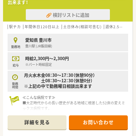
出来ます！
検討リストに追加
駅チカ
年間休日120日以上
土日休み(相談可含む)
週休2.5日以上
愛知県 豊川市
豊川駅 (JR飯田線)
勤務地
時給2,300円～2,300円
※パート時給固定
給与
月火水木金08：30～17：30（休憩90分）
土08：30～12：30（休憩0分）
勤務
※上記の中で勤務曜日相談出来ます
時間
≪こんな病院です≫
■大正時代からの長い歴史がある地域に根差した52床の変えミ
ックス病院です。
■整形外科・リハビリテーション科に注力しています。
■デイサービスセンターを併設し、医療と介護サービスを提供し
詳細を見る
お問い合わせ
ています。
■豊川駅から徒歩5分の好立地にあり、お車が無くても通勤便利
な立地です。