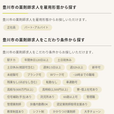
豊川市の薬剤師求人を雇用形態から探す
豊川市の薬剤師求人を雇用形態からお探しいただけます。
正社員
パート・アルバイト
豊川市の薬剤師求人をこだわり条件から探す
豊川市の薬剤師求人をこだわり条件からお探しいただけます。
駅チカ
年間休日120日以上
土日祝休み
土日休み(相談可含む)
週休2.5日以上
週32h以上
新卒可
未経験可
ブランク可
Ｗワーク可
~18時までの職場
残業なし(ほぼなし含む)
転勤なし
車通勤可
高給与(600万円以上)
高時給(2,500円以上)
寮・借上社宅あり
住宅補助(手当)あり
託児所あり
60歳以上可
管理職
管理薬剤師
扶養内勤務OK
認定薬剤師取得支援あり
教育制度あり
シフト制
かかりつけ薬剤師
大手チェーン