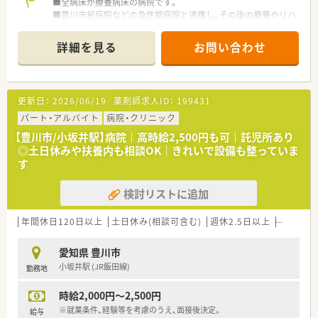
■全病床が療養病床の病院です。
■豊川市民病院などの急性期病院と連携し、その後の療養やリハ
ビリを必要とする患者様を受け入れる後方支援の役割を担って
います。
詳細を見る
お問い合わせ
■外来患者様も来院され、お薬は院内処方で対応しています。
■長期療養や在宅復帰を支援するため、リハビリテーションにも
力を入れています。
更新日：
2026/06/19
薬剤師求人ID：
199431
≪業務内容≫
■入院患者様の調剤、監査、服薬指導
パート・アルバイト
病院・クリニック
■外来患者様の調剤、監査、服薬指導
【豊川市/小坂井駅】病院｜高時給2,500円も可｜託児所あり
■医薬品管理、医薬品情報管理
◎土日休みや扶養内も相談OK｜きれいで設備も整っていま
■各種委員会業務
す
≪おすすめポイント≫
検討リストに追加
■月～金の週3日～5日勤務、土日祝日はお休みです。
■勤務時間は8時30分～18時30分のうち4時間以上の勤務が可
能な方、お昼休みはゆったり120分あります。
年間休日120日以上
土日休み(相談可含む)
週休2.5日以上
週32h以
■残業は発生していません。有給休暇も取得しやすい環境です。
■転勤が無く、長く一か所で働きたい方におすすめの環境です。
愛知県 豊川市
■職員駐車場は無料で利用可能です。
小坂井駅 (JR飯田線)
勤務地
時給2,000円～2,500円
※就業条件、経験等を考慮のうえ、面接後決定。
給与