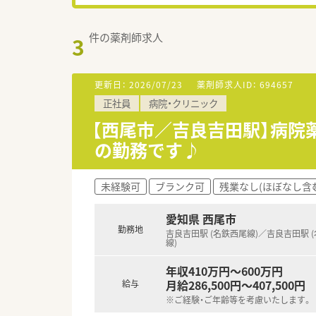
件の薬剤師求人
3
更新日：
2026/07/23
薬剤師求人ID：
694657
正社員
病院・クリニック
【西尾市／吉良吉田駅】病院
の勤務です♪
未経験可
ブランク可
残業なし(ほぼなし含
愛知県 西尾市
勤務地
吉良吉田駅 (名鉄西尾線)／吉良吉田駅 
線)
年収410万円～600万円
月給286,500円～407,500円
給与
※ご経験・ご年齢等を考慮いたします。