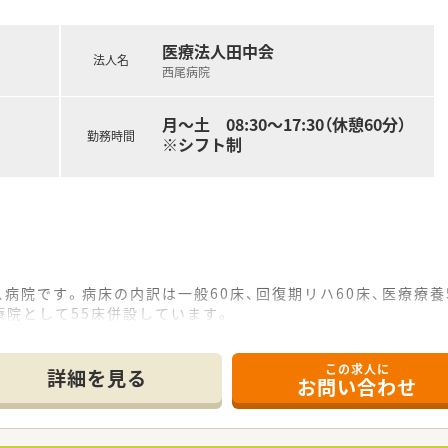
医療法人田中会
法人名
西尾病院
月～土 08:30～17:30（休憩60分）
勤務時間
※シフト制
ス病院です。病床の内訳は一般60床、回復期リハ60床、医療療養
院として55床併設しています。
も併設しています。
幅広い患者様をお受入れしている法人です。
この求人に
詳細を見る
お問い合わせ
薬指導 ※外来は院外処方
服薬指導