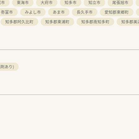
城市
東海市
大府市
知多市
知立市
尾張旭市
弥富市
みよし市
あま市
長久手市
愛知郡東郷町
知多郡阿久比町
知多郡東浦町
知多郡南知多町
知多郡美
剤あり)