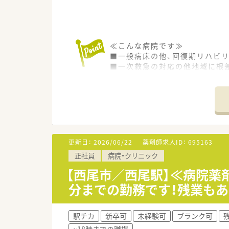
≪こんな病院です≫
■一般病床の他、回復期リハビ
■一次救急の対応の他地域に根
■透析ベッドを19床完備してお
■地域の皆様が気軽に受診でき
≪業務内容≫
■入院患者様の調剤、監査、服
■注射セットまで（混注なし）
■医薬品管理、医薬品情報管理
更新日：
2026/06/22
薬剤師求人ID：
695163
■各種委員会
正社員
病院・クリニック
≪おすすめポイント≫
【西尾市／西尾駅】≪病院薬剤
■経営基盤がしっかりした法人
分までの勤務です！残業も
■9時～18時勤務、残業はあり
■院内託児所のご利用が可能で
■職員車場（自己負担1,000円
駅チカ
新卒可
未経験可
ブランク可
■病院経験は問いません。まず
~18時までの職場