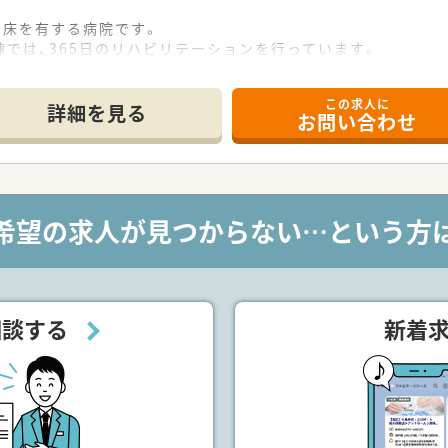
0床を有する病院です。
では、365日のリハビリテーションを行っています。
しやすいよう、ラウンジなどの共有スペースが充実しています。
練習や園芸を通じたリハビリが行える環境が整っています。
この求人に
から導入しており、精度の高い効率的な訓練を実施しています。
詳細を見る
お問い合わせ
指導
指導
希望の求人が見つからない…という方
は院内調剤の対応をして頂きます。
相談する
新着
完全お休みです。
10ヶ月～3歳児対象）
をみながらある程度取得できる状況です。
（世帯主または世帯主を扶養している場合）