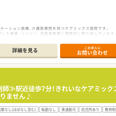
リテーション病棟、介護医療院を持つケアミックス病院です。
差した療養、リハビリ、高齢者医療に積極的に取り組んでいます
り、外来透析、入院透析の患者様にも対応しています。
るホームドクターである事を目指しています。
この求人に
詳細を見る
お問い合わせ
薬指導 ※外来は院外処方
師≫駅近徒歩7分！きれいなケアミックス
の病院です。
ありません♪
ません。
す。
/月）でご利用できます。
残業なし(ほぼなし含む)
転勤なし
車通勤可
託児所あり
教育制
はお気軽にご相談下さい。