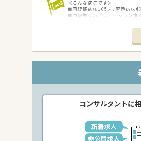
≪こんな病院です≫
■回復期病床105床、療養病床4
■回復期リハビリテーション病棟
■患者様同士やスタッフが交流
■屋上に庭園があり、屋外歩行
■リハビリ支援ロボットを早期
≪業務内容≫
■入院患者様の調剤、監査、服薬
■外来患者様の調剤、監査、服薬
■注射セットまで（混注なし）
■医薬品管理、医薬品情報管理
■各種委員会
※午前は外来調剤メイン、午後
≪おすすめポイント≫
コンサルタントに
■残業少なめ、夜勤なし、日祝は
■託児所のご利用が可能です。（
■有給休暇は、業務の兼ね合い
■住宅手当の支給がございます。