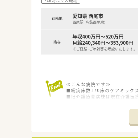
愛知県 西尾市
勤務地
西尾駅 (名鉄西尾線)
年収400万円～520万円
月給240,340円～353,900円
給与
※ご経験・ご年齢等を考慮いたします。
≪こんな病院です≫
■総病床数170床のケアミック
■旧介護療養病棟は現在介護医療
■また介護老人保健施設120床
■急性期、回復期、療養、在宅と
≪業務内容≫
■入院患者様の調剤、監査、服
■併設の介護施設の調剤、監査、