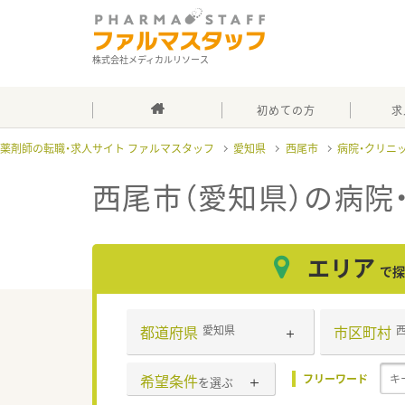
株式会社メディカルリソース
初めての方
求
薬剤師の転職・求人サイト ファルマスタッフ
愛知県
西尾市
病院・クリニ
西尾市（愛知県）の病院
エリア
で探
都道府県
市区町村
愛知県
希望条件
フリーワード
を選ぶ