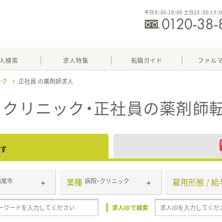
平日9：30-19：00 土日10：00-19：
人検索
求人特集
転職ガイド
ファル
ック
正社員
・クリニック・正社員
の薬剤師
す
業種
雇用形態 / 給
西尾市
病院・クリニック
求人IDで検索