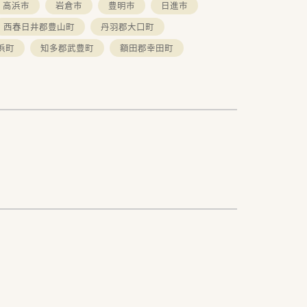
高浜市
岩倉市
豊明市
日進市
西春日井郡豊山町
丹羽郡大口町
浜町
知多郡武豊町
額田郡幸田町