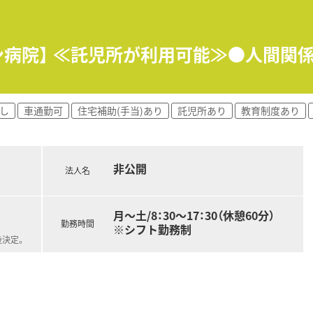
ン病院】 ≪託児所が利用可能≫●人間関
勤務、夜勤当直業務はありません。
し
車通勤可
住宅補助(手当)あり
託児所あり
教育制度あり
く一か所で働きたい方におすすめの環境です。
通勤も可能です。（職員駐車場一部自己負担あり）
。
です。
非公開
法人名
月～土/8：30～17：30（休憩60分）
勤務時間
※シフト勤務制
後決定。