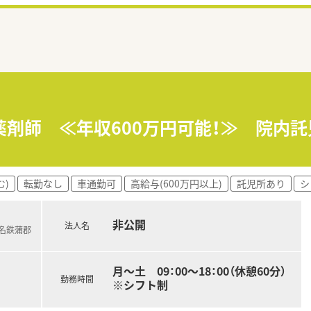
薬剤師 ≪年収600万円可能！≫ 院内託
む)
転勤なし
車通勤可
高給与(600万円以上)
託児所あり
シ
非公開
法人名
(名鉄蒲郡
月～土 09：00～18：00（休憩60分）
勤務時間
※シフト制