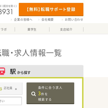
00
（祝日を除く）
【無料】転職サポート登録
企業の皆様へ
会社概要
お問い合わせ
マラボ
薬学生
支店紹介
転職・求人情報一覧
駅
から探す
条件に合う求人
与
正社員
3
件を
検索する