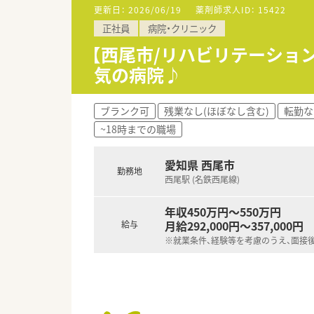
■注射剤調整（ＴＰＮ混注あり）
更新日：
2026/06/19
薬剤師求人ID：
15422
■病棟服薬指導
正社員
病院・クリニック
■入院患者薬剤管理指導業務
■医薬品管理、医薬品情報管理
【西尾市/リハビリテーショ
■各種委員会
気の病院♪
≪おすすめポイント≫
■8時30分～17時30分までの
ブランク可
残業なし(ほぼなし含む)
転勤な
■地域密着で、転勤も無く、長
~18時までの職場
■西尾駅徒歩7分の立地です。車
■院内託児所も完備しています
■病院未経験の方もご応募可能
愛知県 西尾市
勤務地
西尾駅 (名鉄西尾線)
年収450万円～550万円
月給292,000円～357,000円
給与
※就業条件、経験等を考慮のうえ、面接