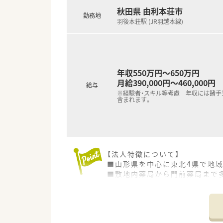
秋田県 由利本荘市
勤務地
羽後本荘駅 (JR羽越本線)
年収550万円～650万円
月給390,000円～460,000円
給与
※経験者・スキル等考慮 年収には諸手
含まれます。
【法人特徴について】
■山形県を中心に東北4県で地
■敷地内薬局から門前薬局まで
■各エリアの基幹店舗には無菌
【店舗情報と応需状況について】
■羽後本荘駅から徒歩16分の場