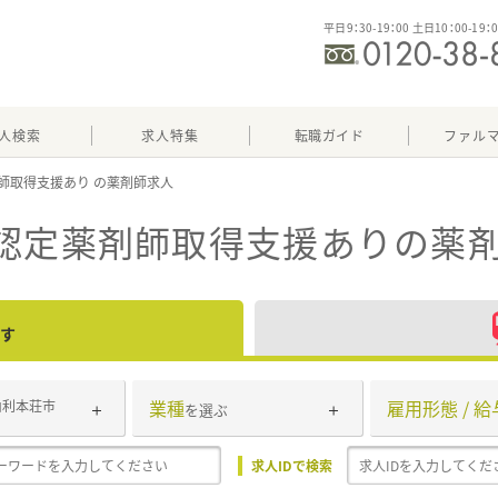
平日9：30-19：00 土日10：00-19：
人検索
求人特集
転職ガイド
ファル
師取得支援あり
の認定薬剤師取得支援あり
の薬
す
業種
雇用形態 / 給
由利本荘市
を選ぶ
求人IDで検索