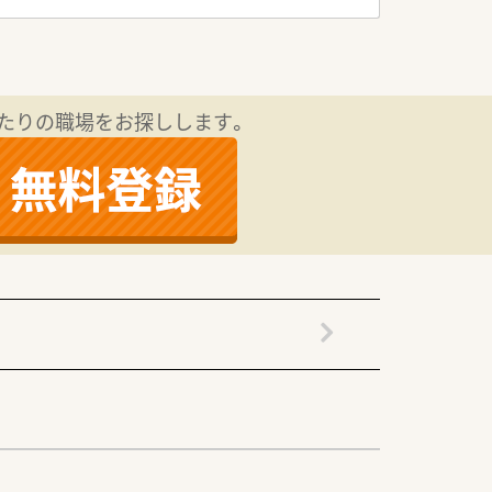
枚に抑え業務負担を軽減しています。
に関する知識を習得できる環境です。
条件に反映する仕組みを整えています。
上げ社宅制度の利用も相談可能です。
たりの職場をお探しします。
薬剤師の方に最適な条件を提示します。
念できる環境が整備されています。
う活気ある雰囲気が特徴です。
ような、子育てに理解ある職場です。