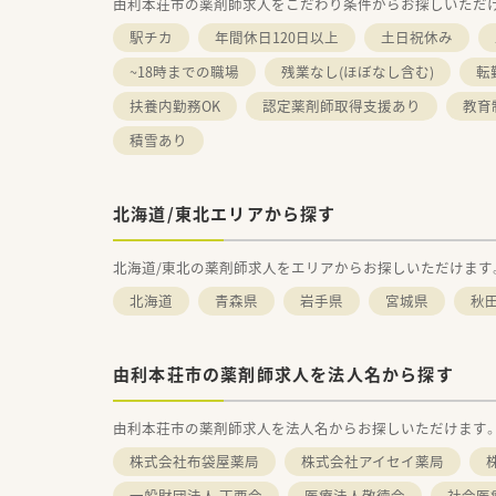
由利本荘市の薬剤師求人をこだわり条件からお探しいただ
駅チカ
年間休日120日以上
土日祝休み
~18時までの職場
残業なし(ほぼなし含む)
転
扶養内勤務OK
認定薬剤師取得支援あり
教育
積雪あり
北海道/東北エリアから探す
北海道/東北の薬剤師求人をエリアからお探しいただけます
北海道
青森県
岩手県
宮城県
秋
由利本荘市の薬剤師求人を法人名から探す
由利本荘市の薬剤師求人を法人名からお探しいただけます
株式会社布袋屋薬局
株式会社アイセイ薬局
一般財団法人 丁酉会
医療法人敬徳会
社会医