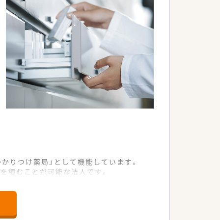
かかりつけ薬局」として機能しています。
験を積むことが可能な法人です。
高度な在宅医療を支える体制があります。
を安定して応需しております。