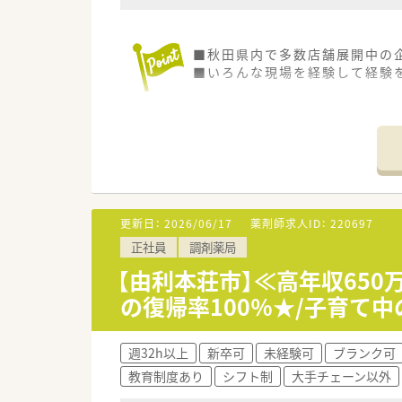
■秋田県内で多数店舗展開中の
■いろんな現場を経験して経験を
更新日：
2026/06/17
薬剤師求人ID：
220697
正社員
調剤薬局
【由利本荘市】≪高年収650
の復帰率100％★/子育て
週32h以上
新卒可
未経験可
ブランク可
教育制度あり
シフト制
大手チェーン以外