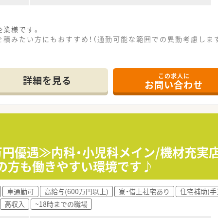
企業様です。
積みたい方にもおすすめ！（通勤可能な範囲での異動考慮しま
この求人に
詳細を見る
お問い合わせ
万円優遇≫内科・小児科メイン/機材充実店
中の方も働きやすい環境です♪
車通勤可
高給与(600万円以上)
寮・借上社宅あり
住宅補助(手
高収入
~18時までの職場