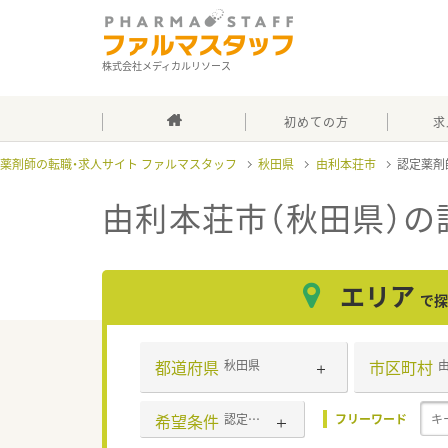
株式会社メディカルリソース
初めての方
求
薬剤師の転職・求人サイト ファルマスタッフ
秋田県
由利本荘市
認定薬剤
由利本荘市（秋田県）
エリア
で探
都道府県
市区町村
秋田県
希望条件
認定薬剤師取得支援あり
フリーワード