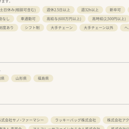
けます。
土日休み(相談可含む)
週休2.5日以上
週32h以上
新卒可
勤なし
車通勤可
高給与(600万円以上)
高時給(2,500円以上)
制度あり
シフト制
大手チェーン
大手チェーン以外
ヘ
。
田県
山形県
福島県
。
株式会社サノ・ファーマシー
ラッキーバッグ株式会社
株式会社ア
療法人 青嵐会
アルフレッサファインケミカル株式会社
株式会社