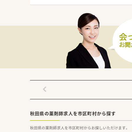
■薬剤師は常勤3名と派遣1名、
■近隣のクリニックと良好な関
【求人情報について】
■年収は550万円から最大65
■住宅手当や地域手当などの各
■年間休日は125日と非常に
【職場環境と雰囲気】
■設備投資に非常に積極的な企
■男女比は1対1とバランスが良
■3歳までの子に紙おむつを現
秋田県の薬剤師求人を市区町村から探す
秋田県の薬剤師求人を市区町村からお探しいただけます。