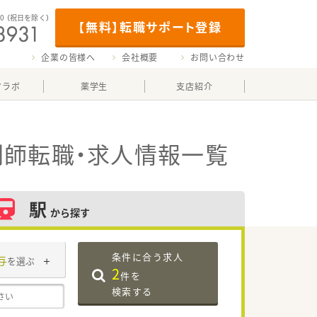
00
（祝日を除く）
【無料】転職サポート登録
企業の皆様へ
会社概要
お問い合わせ
マラボ
薬学生
支店紹介
剤師転職・求人情報一覧
駅
から探す
条件に合う求人
与
を選ぶ
2
件を
検索する