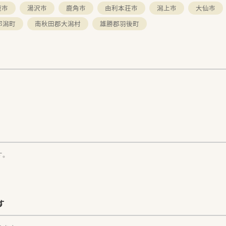
鹿市
湯沢市
鹿角市
由利本荘市
潟上市
大仙市
郎潟町
南秋田郡大潟村
雄勝郡羽後町
す。
す