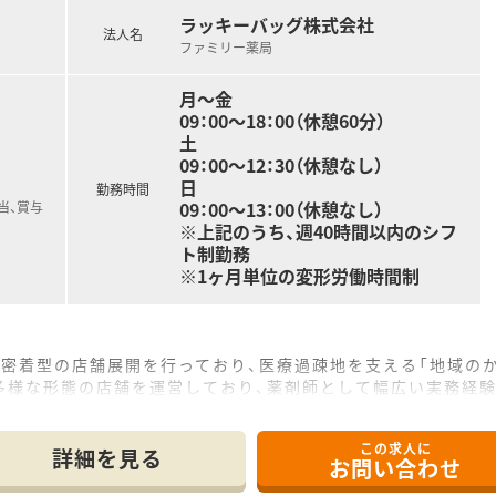
ラッキーバッグ株式会社
法人名
ファミリー薬局
月～金
09：00～18：00（休憩60分）
土
09：00～12：30（休憩なし）
日
勤務時間
09：00～13：00（休憩なし）
当、賞与
※上記のうち、週40時間以内のシフ
ト制勤務
※1ヶ月単位の変形労働時間制
域密着型の店舗展開を行っており、医療過疎地を支える「地域の
多様な形態の店舗を運営しており、薬剤師として幅広い実務経
調剤室を設置しており、自社のみならず地域の薬局と連携して
この求人に
詳細を見る
お問い合わせ
所に位置し、内科や小児科をメインに1日平均160枚の処方箋