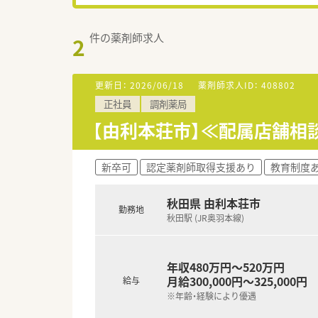
件の薬剤師求人
2
更新日：
2026/06/18
薬剤師求人ID：
408802
正社員
調剤薬局
【由利本荘市】≪配属店舗相
新卒可
認定薬剤師取得支援あり
教育制度
秋田県 由利本荘市
勤務地
秋田駅 (JR奥羽本線)
年収480万円～520万円
月給300,000円～325,000円
給与
※年齢・経験により優遇