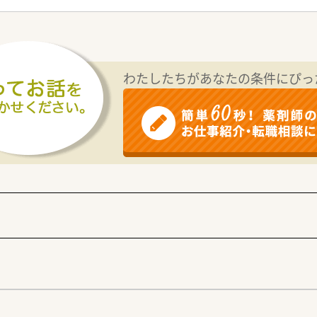
事務3名の体制を整えており、1人あたりの処方箋枚数を約30
係を築いており、多品目の処方箋を取り扱うことで幅広い疾患
0万円まで相談可能であり、経験やスキルを正当に評価して給与
種手当が充実しており、遠方からの入職を希望される方には借
わたしたちがあなたの条件にぴっ
多く、ワークライフバランスを重視しながら高年収を目指したい
業風土があり、最新の調剤機器を導入することで対人業務に専
く、特に男性薬剤師も多く活躍しており、互いにサポートし合
物支給する制度があり、復職後も同僚から温かく迎え入れられる