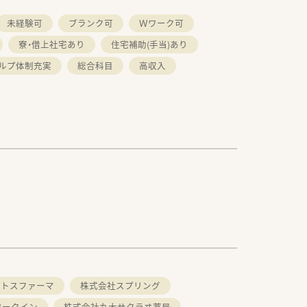
未経験可
ブランク可
Ｗワーク可
寮・借上社宅あり
住宅補助(手当)あり
ルプ体制充実
総合科目
高収入
クトスファーマ
株式会社スプリング
ワークイン
株式会社丸大サクラヰ薬局