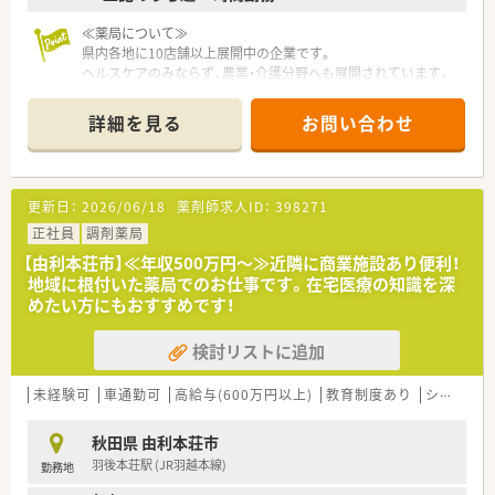
≪薬局について≫
県内各地に10店舗以上展開中の企業です。
ヘルスケアのみならず、農業・介護分野へも展開されています。
地域に根ざした展開で地域の方とより深く、より密接なコミュニ
ケーケションで
詳細を見る
お問い合わせ
信用を築くことを目指しています。
薬局内の椅子は患者様がゆったり座れるよう肘置きのあるタイ
プを採用しております。
また、近隣には大型ショッピングモールもあり便利な環境です。
更新日：
2026/06/18
薬剤師求人ID：
398271
正社員
調剤薬局
【由利本荘市】≪年収500万円～≫近隣に商業施設あり便利！
地域に根付いた薬局でのお仕事です。在宅医療の知識を深
めたい方にもおすすめです！
検討リストに追加
未経験可
車通勤可
高給与(600万円以上)
教育制度あり
シフト制
秋田県 由利本荘市
羽後本荘駅 (JR羽越本線)
勤務地