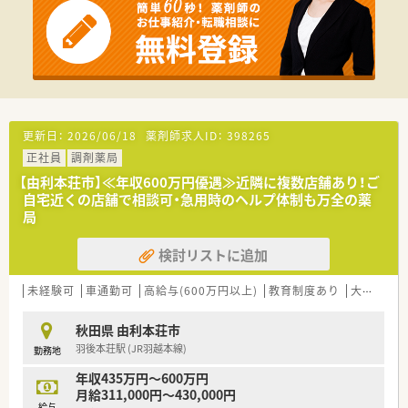
利な立地です。
≪調剤未経験の方もご相談ください≫
研修制度も整っておりますのでご安心ください。また、資格取得
支援制度もあり、社員のスキルアップ・専門性の高い知識の習得
に向け会社として積極的に支援します。
更新日：
2026/06/18
薬剤師求人ID：
398265
正社員
調剤薬局
【由利本荘市】≪年収600万円優遇≫近隣に複数店舗あり！ご
自宅近くの店舗で相談可・急用時のヘルプ体制も万全の薬
局
検討リストに追加
未経験可
車通勤可
高給与(600万円以上)
教育制度あり
大手チェーン以外
秋田県 由利本荘市
羽後本荘駅 (JR羽越本線)
勤務地
年収435万円～600万円
月給311,000円～430,000円
給与