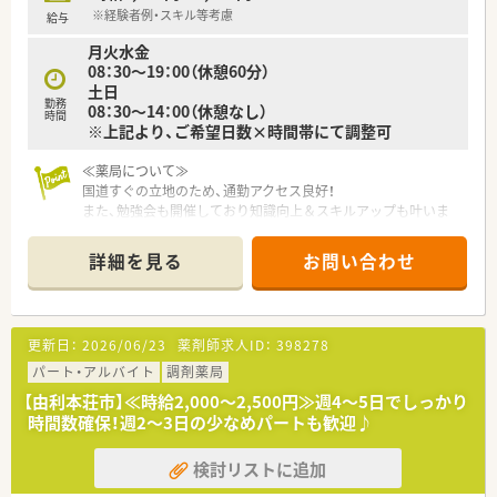
※経験者例・スキル等考慮
給与
月火水金
08：30～19：00（休憩60分）
土日
勤務
08：30～14：00（休憩なし）
時間
※上記より、ご希望日数×時間帯にて調整可
≪薬局について≫
国道すぐの立地のため、通勤アクセス良好！
また、勉強会も開催しており知識向上＆スキルアップも叶いま
す。
詳細を見る
お問い合わせ
更新日：
2026/06/23
薬剤師求人ID：
398278
パート・アルバイト
調剤薬局
【由利本荘市】≪時給2,000～2,500円≫週4～5日でしっかり
時間数確保！週2～3日の少なめパートも歓迎♪
検討リストに追加