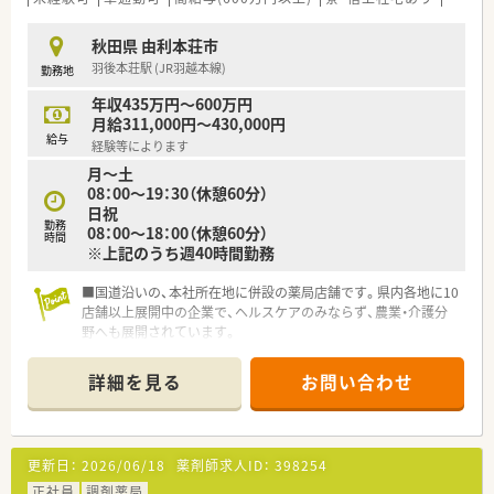
秋田県 由利本荘市
羽後本荘駅 (JR羽越本線)
勤務地
年収435万円～600万円
月給311,000円～430,000円
給与
経験等によります
月～土
08：00～19：30（休憩60分）
日祝
勤務
08：00～18：00（休憩60分）
時間
※上記のうち週40時間勤務
■国道沿いの、本社所在地に併設の薬局店舗です。県内各地に10
店舗以上展開中の企業で、ヘルスケアのみならず、農業・介護分
野へも展開されています。
■地域に根ざした展開で地域の方とより深く、より密接なコミュ
ニケーションで信頼を築くことを目指しています。
詳細を見る
お問い合わせ
更新日：
2026/06/18
薬剤師求人ID：
398254
正社員
調剤薬局