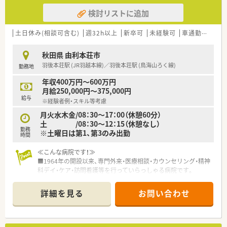
検討リストに追加
土日休み(相談可含む)
週32h以上
新卒可
未経験可
車通勤可
高給
秋田県 由利本荘市
羽後本荘駅 (JR羽越本線)／羽後本荘駅 (鳥海山ろく線)
勤務地
年収400万円～600万円
月給250,000円～375,000円
給与
※経験者例・スキル等考慮
月火水木金/08：30～17：00（休憩60分）
土 /08：30～12：15（休憩なし）
勤務
※土曜日は第1、第3のみ出勤
時間
≪こんな病院です！≫
■1964年の開設以来、専門外来・医療相談・カウンセリング・精神
科デイ・ケア・訪問看護等を行っていらっしゃる病院です。
■外来治療中はもちろんのこと、入院中からも各部門の連携によ
り、患者様の生活を支えるお手伝いを進めるようにしています。
詳細を見る
お問い合わせ
■羽後本荘駅から車で約10分以内のためお車での通勤も便利で
す！
■17時終業で残業も少ないため、夕方以降のプライベート時間
もメリハリつけてご就業いただけます♪