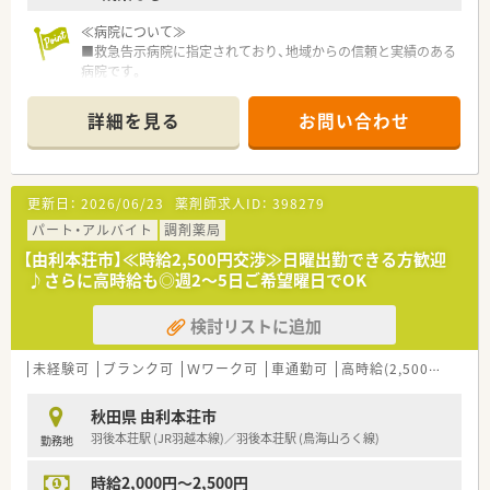
≪病院について≫
■救急告示病院に指定されており、地域からの信頼と実績のある
病院です。
■最寄バス停も徒歩5分！マイカー利用ももちろん便利です。
■ベテランの薬剤師さんが複数名在籍しております。常時2名以
詳細を見る
お問い合わせ
上の体制をとっているので新卒・未経験の若手世代の方におすす
めの環境です！
■17時終業で残業なしで帰れる日が殆ど。夜勤もなく休日出勤
もございません。ワークライフバランスがとれる、長く安定して
更新日：
2026/06/23
薬剤師求人ID：
398279
働きたい方にピッタリの求人です！
パート・アルバイト
調剤薬局
【由利本荘市】≪時給2,500円交渉≫日曜出勤できる方歓迎
♪さらに高時給も◎週2～5日ご希望曜日でOK
検討リストに追加
未経験可
ブランク可
Ｗワーク可
車通勤可
高時給(2,500円以上)
秋田県 由利本荘市
羽後本荘駅 (JR羽越本線)／羽後本荘駅 (鳥海山ろく線)
勤務地
時給2,000円～2,500円