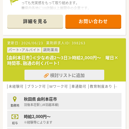
っても充実感をもって取り組めます。
■県内各地に10店舗以上展開中の企業です。
■地域に根ざした展開で地域の方とより深く、より密接なコミュ
ニケーションで信用を築くことを目指しています。
詳細を見る
お問い合わせ
更新日：
2026/06/23
薬剤師求人ID：
398263
パート・アルバイト
調剤薬局
【由利本荘市】≪少なめ週2～3日≫時給2,000円～ 曜日×
時間帯、融通の利くパート！
検討リストに追加
未経験可
ブランク可
Ｗワーク可
車通勤可
教育制度あり
大手チ
秋田県 由利本荘市
羽後本荘駅 (JR羽越本線)
勤務地
時給2,000円～
※経験等によります
給与