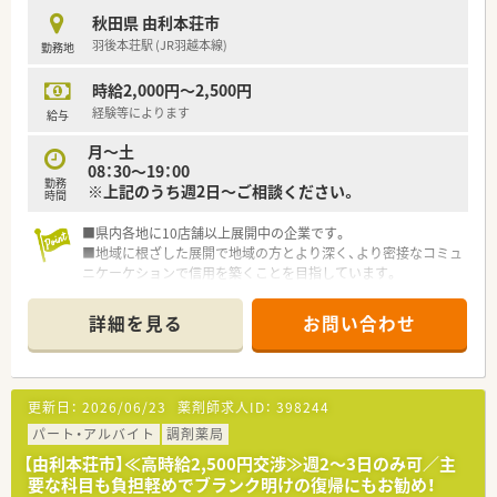
秋田県 由利本荘市
羽後本荘駅 (JR羽越本線)
勤務地
時給2,000円～2,500円
経験等によります
給与
月～土
08：30～19：00
勤務
※上記のうち週2日～ご相談ください。
時間
■県内各地に10店舗以上展開中の企業です。
■地域に根ざした展開で地域の方とより深く、より密接なコミュ
ニケーケションで信用を築くことを目指しています。
■居宅支援事業にも積極的に取り組んでいる薬局です。
■海も近くアウトドア派な薬剤師さんにもオススメできる求人
詳細を見る
お問い合わせ
です!
更新日：
2026/06/23
薬剤師求人ID：
398244
パート・アルバイト
調剤薬局
【由利本荘市】≪高時給2,500円交渉≫週2～3日のみ可／主
要な科目も負担軽めでブランク明けの復帰にもお勧め！