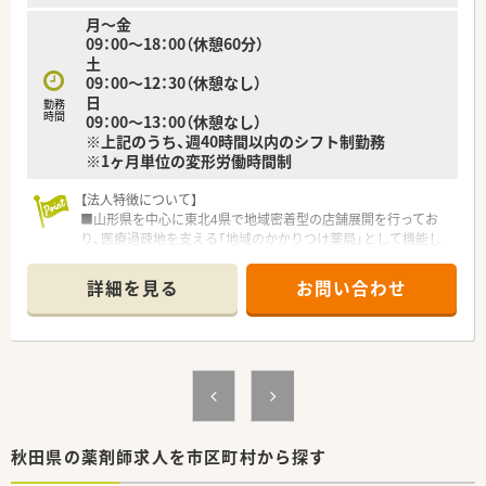
月～金
09：00～18：00（休憩60分）
土
09：00～12：30（休憩なし）
日
勤務
時間
09：00～13：00（休憩なし）
※上記のうち、週40時間以内のシフト制勤務
※1ヶ月単位の変形労働時間制
【法人特徴について】
■山形県を中心に東北4県で地域密着型の店舗展開を行ってお
り、医療過疎地を支える「地域のかかりつけ薬局」として機能し
ています。
■敷地内薬局から門前薬局まで多様な形態の店舗を運営してお
詳細を見る
お問い合わせ
り、薬剤師として幅広い実務経験を積むことが可能な法人です。
■各エリアの基幹店舗には無菌調剤室を設置しており、自社のみ
ならず地域の薬局と連携して高度な在宅医療を支える体制があ
ります。
【店舗情報と応需状況について】
■羽後本荘駅から徒歩16分の場所に位置し、内科や小児科をメ
インに1日平均160枚の処方箋を安定して応需しております。
■薬剤師は常勤3名と派遣1名、事務3名の体制を整えており、1人
秋田県の薬剤師求人を市区町村から探す
あたりの処方箋枚数を約30枚に抑え業務負担を軽減していま