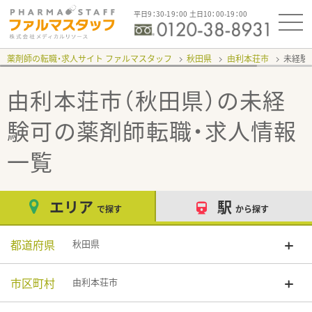
平日9：30-19：00 土日10：00-19：00
薬剤師の転職・求人サイト ファルマスタッフ
秋田県
由利本荘市
未経験
由利本荘市（秋田県）の未経
験可
の薬剤師転職・求人情報
一覧
エリア
駅
で探す
から探す
都道府県
秋田県
市区町村
由利本荘市