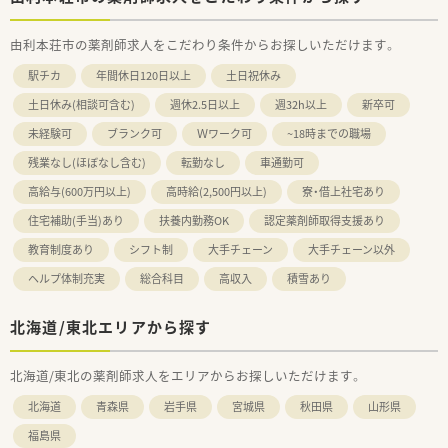
由利本荘市の薬剤師求人をこだわり条件からお探しいただけます。
駅チカ
年間休日120日以上
土日祝休み
土日休み(相談可含む)
週休2.5日以上
週32h以上
新卒可
未経験可
ブランク可
Ｗワーク可
~18時までの職場
残業なし(ほぼなし含む)
転勤なし
車通勤可
高給与(600万円以上)
高時給(2,500円以上)
寮・借上社宅あり
住宅補助(手当)あり
扶養内勤務OK
認定薬剤師取得支援あり
教育制度あり
シフト制
大手チェーン
大手チェーン以外
ヘルプ体制充実
総合科目
高収入
積雪あり
北海道/東北エリアから探す
北海道/東北の薬剤師求人をエリアからお探しいただけます。
北海道
青森県
岩手県
宮城県
秋田県
山形県
福島県