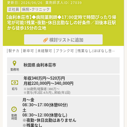
更新日：
2026/06/26
薬剤師求人ID：
27039
■夜勤なしで病院求人の中では高時給も相談可です。
正社員
病院・クリニック
【由利本荘市】◆病院薬剤師◆17：00定時で時間ぴったり帰
宅が可能！残業・夜勤・休日出勤なしの好条件／羽後本荘駅
から徒歩15分の立地
検討リストに追加
駅チカ
新卒可
未経験可
ブランク可
残業なし(ほぼなし含む)
車
秋田県 由利本荘市
勤務地
年収340万円～520万円
月給220,000円～340,000円
給与
※30歳例/経験者：380万～
※賞与(年2回：4カ月)、昇給(年1回)
月～金
08：30～17：00(休憩60分)
土
08：30～12：00(休憩なし)
勤務
時間
※夜勤・休日出勤はありません
※残業なし