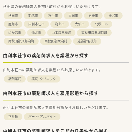
す。
秋田県の薬剤師求人を市区町村からお探しいただけます。
■近隣のクリニックと良好な関係を築いており、多品目の処方箋
を取り扱うことで幅広い疾患に関する知識を習得できる環境で
秋田市
能代市
横手市
大館市
男鹿市
湯沢市
す。
鹿角市
由利本荘市
潟上市
大仙市
北秋田市
【求人情報について】
にかほ市
仙北市
山本郡三種町
南秋田郡五城目町
■年収は550万円から最大650万円まで相談可能であり、経験や
スキルを正当に評価して給与条件に反映する仕組みを整えてい
南秋田郡八郎潟町
南秋田郡大潟村
雄勝郡羽後町
ます。
■住宅手当や地域手当などの各種手当が充実しており、遠方から
由利本荘市の薬剤師求人を業種から探す
の入職を希望される方には借上げ社宅制度の利用も相談可能で
す。
■年間休日は125日と非常に多く、ワークライフバランスを重視
由利本荘市の薬剤師求人を業種からお探しいただけます。
しながら高年収を目指したい薬剤師の方に最適な条件を提示し
ます。
調剤薬局
病院・クリニック
【職場環境と雰囲気】
■設備投資に非常に積極的な企業風土があり、最新の調剤機器を
由利本荘市の薬剤師求人を雇用形態から探す
導入することで対人業務に専念できる環境が整備されていま
す。
由利本荘市の薬剤師求人を雇用形態からお探しいただけます。
■男女比は1対1とバランスが良く、特に男性薬剤師も多く活躍
しており、互いにサポートし合う活気ある雰囲気が特徴です。
正社員
パート・アルバイト
■3歳までの子に紙おむつを現物支給する制度があり、復職後も
同僚から温かく迎え入れられるような、子育てに理解ある職場で
す。
由利本荘市の薬剤師求人をこだわり条件から探す