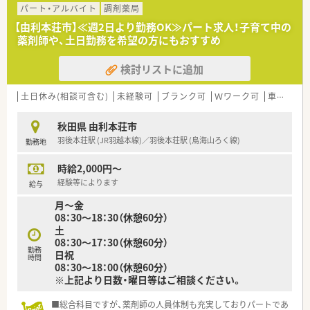
パート・アルバイト
調剤薬局
【由利本荘市】≪週2日より勤務OK≫パート求人！子育て中の
薬剤師や、土日勤務を希望の方にもおすすめ
検討リストに追加
土日休み(相談可含む)
未経験可
ブランク可
Ｗワーク可
車通勤可
秋田県 由利本荘市
羽後本荘駅 (JR羽越本線)／羽後本荘駅 (鳥海山ろく線)
勤務地
時給2,000円～
経験等によります
給与
月～金
08：30～18：30（休憩60分）
土
08：30～17：30（休憩60分）
勤務
日祝
時間
08：30～18：00（休憩60分）
※上記より日数・曜日等はご相談ください。
■総合科目ですが、薬剤師の人員体制も充実しておりパートであ