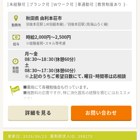
未経験可
ブランク可
Ｗワーク可
車通勤可
教育制度あり
大手チ
秋田県 由利本荘市
羽後本荘駅 (JR羽越本線)／羽後本荘駅 (鳥海山ろく線)
勤務地
時給2,000円～2,500円
※経験者例・スキル等考慮
給与
月～金
08：30～18：30（休憩60分）
土
勤務
08：30～17：30（休憩60分）
時間
※上記のうちご希望日数にて、曜日・時間帯は応相談
■薬局にて各種勉強会も行っています。
■複数科の応需ですが、特に消化器系の経験を積むにはおススメ
です！
■秋田県内に複数店舗展開する、地域に根ざした薬局でのお仕事
です
詳細を見る
お問い合わせ
更新日：
2026/06/23
薬剤師求人ID：
398270