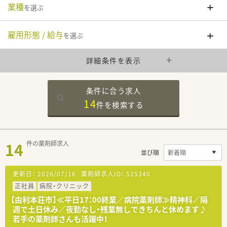
業種
を選ぶ
雇用形態 / 給与
を選ぶ
詳細条件を表示
条件に合う求人
14
件を
検索する
14
件の薬剤師求人
並び順
更新日：
2026/07/16
薬剤師求人ID：
525340
正社員
病院・クリニック
【由利本荘市】≪平日17：00終業／病院薬剤師≫精神科／隔
週で土日休み／夜勤なし・残業無しできちんと休めます♪
若手の薬剤師さんも活躍中！