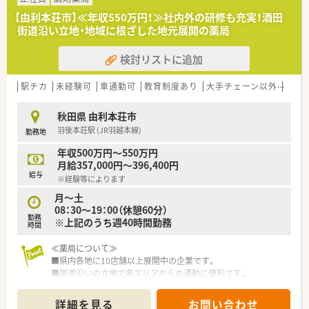
【由利本荘市】≪年収550万円！≫社内外の研修も充実！酒田
街道沿い立地・地域に根ざした地元展開の薬局
検討リストに追加
駅チカ
未経験可
車通勤可
教育制度あり
大手チェーン以外
総合
秋田県 由利本荘市
羽後本荘駅 (JR羽越本線)
勤務地
年収500万円～550万円
月給357,000円～396,400円
給与
※経験等によります
月～土
08：30～19：00（休憩60分）
勤務
※上記のうち週40時間勤務
時間
≪薬局について≫
■県内各地に10店舗以上展開中の企業です。
■国道沿いの立地で各エリアからの通勤に便利です。
■ヘルスケアのみならず、農業・介護分野へも展開されていま
す。
詳細を見る
お問い合わせ