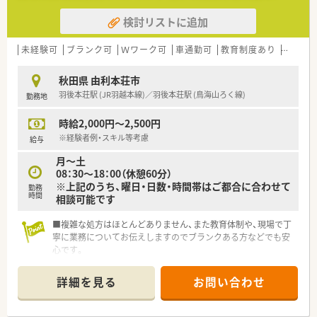
検討リストに追加
未経験可
ブランク可
Ｗワーク可
車通勤可
教育制度あり
大手チ
秋田県 由利本荘市
羽後本荘駅 (JR羽越本線)／羽後本荘駅 (鳥海山ろく線)
勤務地
時給2,000円～2,500円
※経験者例・スキル等考慮
給与
月～土
08：30～18：00（休憩60分）
※上記のうち、曜日・日数・時間帯はご都合に合わせて
勤務
時間
相談可能です
■複雑な処方はほとんどありません、また教育体制や、現場で丁
寧に業務についてお伝えしますのでブランクある方などでも安
心です。
■秋田県全域、関東地区へも出店しているチェーン薬局です。
■地域の皆様の生活を安心・安全へサポートできますよう、まご
詳細を見る
お問い合わせ
ころを大切に運営を行っており地域のかかりつけ薬局を目指し
ております。