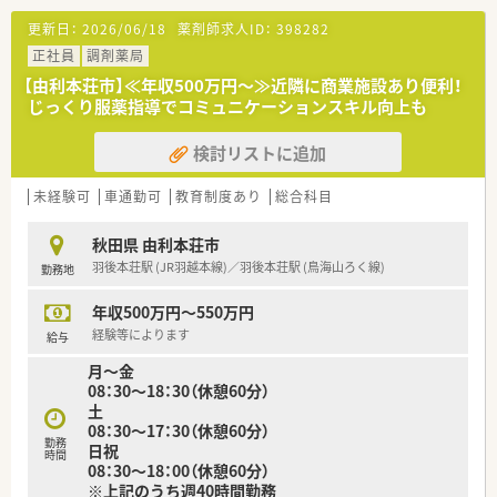
更新日：
2026/06/18
薬剤師求人ID：
398282
正社員
調剤薬局
【由利本荘市】≪年収500万円～≫近隣に商業施設あり便利！
じっくり服薬指導でコミュニケーションスキル向上も
検討リストに追加
未経験可
車通勤可
教育制度あり
総合科目
秋田県 由利本荘市
羽後本荘駅 (JR羽越本線)／羽後本荘駅 (鳥海山ろく線)
勤務地
年収500万円～550万円
経験等によります
給与
月～金
08：30～18：30（休憩60分）
土
08：30～17：30（休憩60分）
勤務
日祝
時間
08：30～18：00（休憩60分）
※上記のうち週40時間勤務