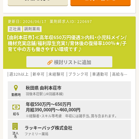
■地域に根ざした展開で地域の方とより深く、より密接なコミュ
ニケーションで信用を築くことを目指しています。
更新日：
2026/06/17
薬剤師求人ID：
220697
正社員
調剤薬局
【由利本荘市】≪高年収650万円優遇≫内科・小児科メイン/
機材充実店舗/福利厚生充実！/育休後の復帰率100％★/子
育て中の方も働きやすい環境です♪
検討リストに追加
週32h以上
新卒可
未経験可
ブランク可
車通勤可
高給与(600万円以上)
秋田県 由利本荘市
羽後本荘駅 (JR羽越本線)
勤務地
年収550万円～650万円
月給390,000円～460,000円
給与
※経験者・スキル等考慮 年収には諸手当、賞与含まれます。
ラッキーバッグ株式会社
法人
ファミリー薬局
名