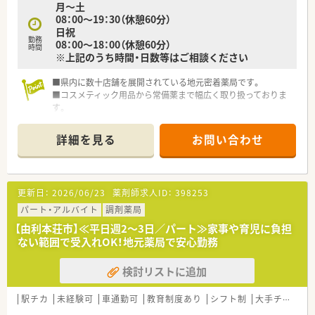
月～土
08：00～19：30（休憩60分）
日祝
勤務
08：00～18：00（休憩60分）
時間
※上記のうち時間・日数等はご相談ください
■県内に数十店舗を展開されている地元密着薬局です。
■コスメティック用品から常備薬まで幅広く取り扱っておりま
す。
■処方薬と常備薬の飲み合わせなど日頃のお悩みに対応できる
薬局を目指しています。
詳細を見る
お問い合わせ
■研修制度も整った企業様ですのでスキルＵＰできます。
更新日：
2026/06/23
薬剤師求人ID：
398253
パート・アルバイト
調剤薬局
【由利本荘市】≪平日週2～3日／パート≫家事や育児に負担
ない範囲で受入れOK！地元薬局で安心勤務
検討リストに追加
駅チカ
未経験可
車通勤可
教育制度あり
シフト制
大手チェーン以外