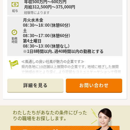
年収500万円～600万円
月給312,500円～375,000円
給与
経験等によります
月火水木金
08：30～18：00（休憩60分）
土
08：30～17：00（休憩60分）
勤務
第4土曜日
時間
08：30～13：00（休憩なし）
※1日8時間以内、週40時間以内の勤務とする
≪風通しの良い社風が魅力の企業です≫
県内各地に10店舗以上展開中の企業です。地域に根ざした展開
で地域の方とより深く、より密接なコミュニケーケションで信用
を築くことを目指しています。ヘルスケアのみならず、農業・介
護分野へも事業を展開しております。風通しの良い社風で、社員
詳細を見る
お問い合わせ
一人ひとりが意見を言うことができ、能力を発揮できる環境を大
切にしています。失敗を恐れずに挑戦する姿勢を持つ社員を評
価する仕組みを作っており、表に見えにくいところもしっかり評
価する環境です。
わたしたちがあなたの条件にぴった
≪薬剤師としてのスキルを高められる薬局です≫
りの職場をお探しします。
総合科目を応需しており、在宅の対応も行っています。薬局内の
椅子は患者様がゆったり座れるよう肘置きのあるタイプを採用
しております。また、近隣には大型ショッピングモールもあり便