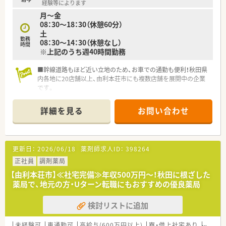
経験等によります
月～金
08：30～18：30（休憩60分）
土
勤務
08：30～14：30（休憩なし）
時間
※上記のうち週40時間勤務
■幹線道路もほど近い立地のため、お車での通勤も便利！秋田県
内各地に20店舗以上、由利本荘市にも複数店舗を展開中の企業
です。
■ヘルスケアのみならず、農業・介護分野へも展開されていま
す。
詳細を見る
お問い合わせ
■地域に根ざした展開で地域の方とより深く、より密接なコミュ
ニケーケションで信用を築くことを目指しています。
更新日：
2026/06/18
薬剤師求人ID：
398264
正社員
調剤薬局
【由利本荘市】≪社宅完備≫年収500万円～！秋田に根ざした
薬局で、地元の方・Uターン転職にもおすすめの優良薬局
検討リストに追加
未経験可
車通勤可
高給与(600万円以上)
寮・借上社宅あり
教育制