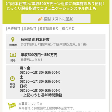
■慶弔特別休暇・慶弔見舞金や健康診断の費用負担、お薬代のサ
【由利本荘市】≪年収500万円～≫近隣に商業施設あり便利！
ポート、e-ラーニングの無料受講、保養施設・ホテルの優待、時短
じっくり服薬指導でコミュニケーションスキル向上も
制度、退職金制度など様々な福利厚生もご用意されています。
検討リストに追加
＜こんな方にもオススメ＞
■地元の薬局でありながら充実した福利厚生の元働きたい方
■独立に興味がある方
未経験可
車通勤可
教育制度あり
総合科目
■高年収をご希望の方
秋田県 由利本荘市
羽後本荘駅 (JR羽越本線)／羽後本荘駅 (鳥海山ろく線)
勤務地
年収500万円～550万円
経験等によります
給与
月～金
08：30～18：30（休憩60分）
土
08：30～17：30（休憩60分）
勤務
日祝
時間
08：30～18：00（休憩60分）
※上記のうち週40時間勤務
≪薬局について≫
県内各地に10店舗以上展開中の企業です。