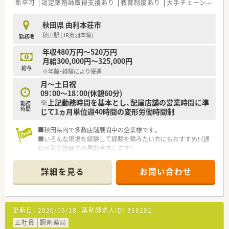
■処方箋枚数が多い店舗よりも、地域密着型のクリニックとのマ
新卒可
認定薬剤師取得支援あり
教育制度あり
大手チェーン以外
ンツーマン薬局を運営されており、比較的にゆったりと調剤・投
薬ができる環境がございます。
秋田県 由利本荘市
■地域密着型の店舗ですので、個人在宅や施設在宅も行っている
秋田駅 (JR奥羽本線)
勤務地
店舗が多くございます。
■新店の店舗名は社員公募で決まったりするケースや新規開局
年収480万円～520万円
時には管理薬剤師に店舗デザインなどの決定権があるケースも
月給300,000円～325,000円
あり、非常に自由度の高い社風でございます。
給与
※年齢・経験により優遇
■全国各地にエリアマネージャーさんやラウンダー勤務の方が
月～土日祝
いるので、急なお休みやシフトのご要望なども、ご相談がしやす
09：00～18：00(休憩60分)
い環境となります。
※上記勤務時間を基本とし、配属店舗の営業時間に準
■産休・育休の実績も多数あり、女性にとっても働きやすい会社
勤務
時間
じて1ヵ月単位週40時間の変形労働時間制
です。
■30代で取締役へご就任される薬剤師様がいらっしゃたりと、
■秋田県内で多数店舗展開中の企業様です。
キャリアステップアップを目指す方には、多くのチャンスがござ
■いろんな現場を経験して経験を積みたい方にもおすすめ！（通
いますので、非常にやりがいのある環境となります。新規OPEN
勤可能な範囲での異動考慮します）
店舗への開発や店舗配属なども可能となります。
■多科目の経験をしたい！というご希望があれば複数店舗の掛け
持ちも相談可能で、異動希望などの希望についても、柔軟に対応
詳細を見る
お問い合わせ
頂けます。
■独立開業支援も行っておりまして、まずは店舗の管理薬剤師様
として勤務しながら、ノウハウを学び、フランチャイズ契約では
無く、完全独立店舗で開業となります。独立後も経営面でのご相
更新日：
2026/06/18
薬剤師求人ID：
398282
談をはじめ、薬事情報の提供・グループ研修会への参加も可能で
正社員
す。
調剤薬局