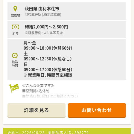
秋田県 由利本荘市
羽後本荘駅 (JR羽越本線)
勤務地
時給2,000円～2,500円
※経験者例・スキル等考慮
給与
月～金
09：00～18：00（休憩60分）
土
09：00～12：30（休憩なし）
勤務
日
時間
09：00～17：00（休憩60分）
※就業曜日、時間等応相談
≪こんな企業です≫
■薬剤師4名体制
■勤務日数、曜日はご相談ください
■ご経験により最大時給2,500円調整可能
■国道105号線沿いで通勤しやすい立地
詳細を見る
お問い合わせ
■地元で働きたい方！ぜひご相談下さい♪
■山形県を中心に、岩手、秋田、宮城に店舗展開をしている地域
に根ざしたチェーン薬局様です。
更新日：
2026/06/23
薬剤師求人ID：
398279