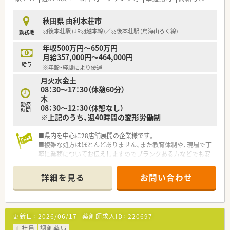
秋田県 由利本荘市
羽後本荘駅 (JR羽越本線)／羽後本荘駅 (鳥海山ろく線)
勤務地
年収500万円～650万円
月給357,000円～464,000円
給与
※年齢・経験により優遇
月火水金土
08：30～17：30（休憩60分）
木
勤務
08：30～12：30（休憩なし）
時間
※上記のうち、週40時間の変形労働制
■県内を中心に28店舗展開の企業様です。
■複雑な処方はほとんどありません、また教育体制や、現場で丁
寧に業務についてお伝えしますのでブランクある方などでも安
心です。
■複数部門での経営体制となっており、経営の体制は万全な企業
詳細を見る
お問い合わせ
様です。安定志向の方へおススメしております。
更新日：
2026/06/17
薬剤師求人ID：
220697
正社員
調剤薬局