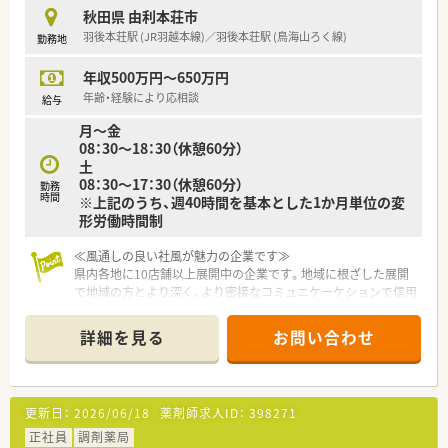
秋田県 由利本荘市
羽後本荘駅 (JR羽越本線)／羽後本荘駅 (鳥海山ろく線)
勤務地
年収500万円～650万円
年齢・経験により応相談
給与
月～金
08：30～18：30（休憩60分）
土
08：30～17：30（休憩60分）
勤務
時間
※上記のうち、週40時間を基本とした1か月単位の変
形労働時間制
≪風通しの良い社風が魅力の企業です≫
県内各地に10店舗以上展開中の企業です。地域に根ざした展開
で地域の方とより深く、より密接なコミュニケーケションで信用
を築くことを目指しています。ヘルスケアのみならず、農業・介
護分野へも事業を展開しております。風通しの良い社風で、社員
詳細を見る
お問い合わせ
一人ひとりが意見を言うことができ、能力を発揮できる環境を大
切にしています。失敗を恐れずに挑戦する姿勢を持つ社員を評
価する仕組みを作っており、表に見えにくいところもしっかり評
価する環境です。
更新日：
2026/06/18
薬剤師求人ID：
398271
≪薬剤師としてのスキルを高められる薬局です≫
正社員
調剤薬局