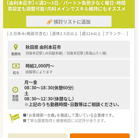
【由利本荘市】≪週2～3日／パート≫負担少なく曜日・時間
帯設定も調整可能！内科メインでスキル維持にもオススメ
検討リストに追加
土日休み(相談可含む)
週休2.5日以上
週32h以上
ブランク可
車通
秋田県 由利本荘市
羽後本荘駅 (JR羽越本線)／羽後本荘駅 (鳥海山ろく線)
勤務地
時給2,000円～
経験等によります
給与
月～金
08：30～18：30(休憩60分)
土
勤務
08：30～12：30（休憩なし）
時間
※上記のうち勤務時間・日数等はご相談ください。
■「お客様第一主義」を徹底して貫いている企業様です。
■丁寧な服薬指導と健康相談には定評があります。