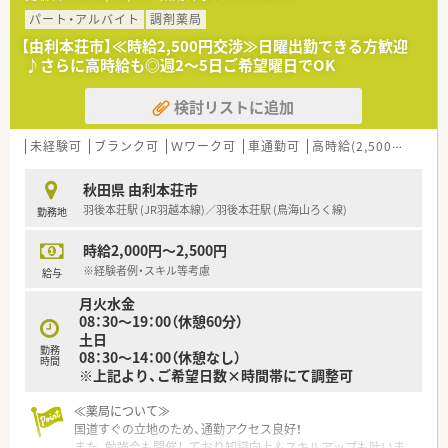
■これまでの経験を活かして専門分野でスキルを磨きたいとい
う方にオススメです。
パート・アルバイト
調剤薬局
■薬剤師さんの知識向上の為、独自の研修制度の充実にも力を入
【由利本荘市】≪時給2,500円交渉≫日曜出勤できる方歓迎
れています。
♪さらに高時給も◎週2～5日ご希望曜日でOK
■ここでは珍しいドライブスルー調剤もあり、患者様も多く利用
されています。
検討リストに追加
■国道105号線沿いから近いため、アクセスしやすい立地で通勤
も便利です。
未経験可
ブランク可
Ｗワーク可
車通勤可
高時給(2,500円以上)
秋田県 由利本荘市
羽後本荘駅 (JR羽越本線)／羽後本荘駅 (鳥海山ろく線)
勤務地
時給2,000円～2,500円
※経験者例・スキル等考慮
給与
月火水金
08：30～19：00（休憩60分）
土日
勤務
08：30～14：00（休憩なし）
時間
※上記より、ご希望日数×時間帯にて調整可
≪薬局について≫
国道すぐの立地のため、通勤アクセス良好！
また、勉強会も開催しており知識向上＆スキルアップも叶いま