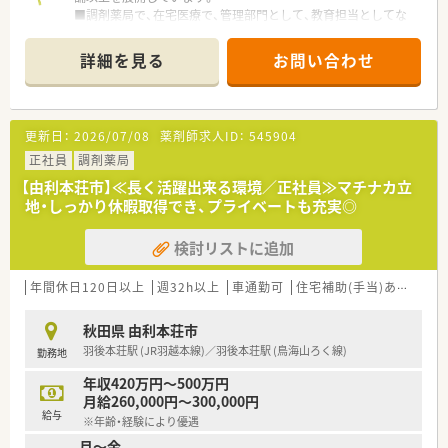
■調剤薬局で、在宅医療で、管理部門として、教育担当としてな
ど、活躍の場は多数！
■全国勤務コースから、エリア限定コースまで、生活スタイルに
詳細を見る
お問い合わせ
合わせて働き方を選択できるのも魅力です。
■育児支援制度や介護休暇をはじめ、大手ならでは、福利厚生が
充実しています。
■女性・男性問わず、安心してご就業頂けます。
更新日：
2026/07/08
薬剤師求人ID：
545904
正社員
調剤薬局
【由利本荘市】≪長く活躍出来る環境／正社員≫マチナカ立
地・しっかり休暇取得でき、プライベートも充実◎
検討リストに追加
年間休日120日以上
週32h以上
車通勤可
住宅補助(手当)あり
積雪
秋田県 由利本荘市
羽後本荘駅 (JR羽越本線)／羽後本荘駅 (鳥海山ろく線)
勤務地
年収420万円～500万円
月給260,000円～300,000円
給与
※年齢・経験により優遇
月～金