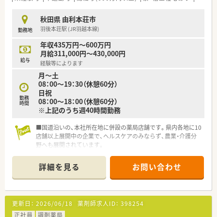
秋田県 由利本荘市
羽後本荘駅 (JR羽越本線)
勤務地
年収435万円～600万円
月給311,000円～430,000円
給与
経験等によります
月～土
08：00～19：30（休憩60分）
日祝
勤務
08：00～18：00（休憩60分）
時間
※上記のうち週40時間勤務
■国道沿いの、本社所在地に併設の薬局店舗です。県内各地に10
店舗以上展開中の企業で、ヘルスケアのみならず、農業・介護分
野へも展開されています。
■地域に根ざした展開で地域の方とより深く、より密接なコミュ
ニケーションで信頼を築くことを目指しています。
詳細を見る
お問い合わせ
更新日：
2026/06/18
薬剤師求人ID：
398254
正社員
調剤薬局