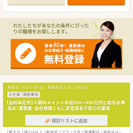
ニケーションで信用を築くことを目指しています。
わたしたちがあなたの条件にぴった
りの職場をお探しします。
更新日：
2026/06/18
薬剤師求人ID：
398245
正社員
調剤薬局
【由利本荘市】≪眼科メイン≫年収500～650万円と給与水準
高め！業務量・会社規模ともに安定感あり安心の薬局
検討リストに追加
駅チカ
週32h以上
新卒可
ブランク可
車通勤可
高給与(600万円以上)