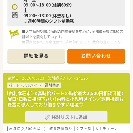
09：00～18：00（休憩60分）
土
勤務
09：00～13：00（休憩なし）
時間
※週40時間のシフト制勤務
■大学病院や総合病院の門前薬局を中心に、全都道府県に580店
舗以上を展開しています。
■調剤薬局で、在宅医療で、管理部門として、教育担当としてな
ど、活躍の場は多数！
■全国勤務コースから、エリア限定コースまで、生活スタイルに
詳細を見る
お問い合わせ
合わせて働き方を選択できるのも魅力です。
■育児支援制度や介護休暇をはじめ、大手ならでは、福利厚生が
充実しています。女性・男性問わず、安心してご就業頂けます。
更新日：
2026/06/23
薬剤師求人ID：
424125
パート・アルバイト
調剤薬局
【由利本荘市】≪高時給パート≫時給最大2,500円相談可能！
曜日・日数ご相談下さい！内科と小児科メイン／調剤機器も
豊富に導入しており働きやすい環境◎
検討リストに追加
高時給(2,500円以上)
教育制度あり
シフト制
大手チェーン以外