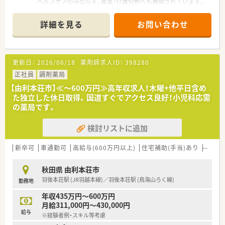
ヘルスケアのみならず、農業・介護分野へも展開されています。
地域に根ざした展開で地域の方とより深く、より密接なコミュニ
ケーケションで
詳細を見る
お問い合わせ
信用を築くことを目指しています。
薬局内の椅子は患者様がゆったり座れるよう肘置きのあるタイ
プを採用しております。
また、近隣には大型ショッピングモールもあり便利な環境です。
更新日：
2026/06/18
薬剤師求人ID：
398280
正社員
調剤薬局
【由利本荘市】≪～600万円≫高年収求人！木曜+他平日含め
た独立した休日取得。国道すぐでアクセス良好！小児科応需
の薬局です。
検討リストに追加
新卒可
車通勤可
高給与(600万円以上)
住宅補助(手当)あり
教育制
秋田県 由利本荘市
羽後本荘駅 (JR羽越本線)／羽後本荘駅 (鳥海山ろく線)
勤務地
年収435万円～600万円
月給311,000円～430,000円
給与
※経験者例・スキル等考慮