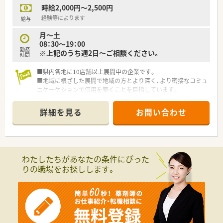
時給2,000円～2,500円
経験等によります
給与
月～土
08：30～19：00
勤務
※上記のうち週2日～ご相談ください。
時間
■県内各地に10店舗以上展開中の企業です。
■地域に根ざした展開で地域の方とより深く、より密接なコミュ
ニケーケションで信用を築くことを目指しています。
■居宅支援事業にも積極的に取り組んでいる薬局です。
■海も近くアウトドア派な薬剤師さんにもオススメできる求人
詳細を見る
お問い合わせ
です!
わたしたちがあなたの条件にぴった
りの職場をお探しします。