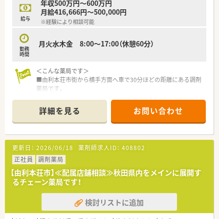
年収500万円～600万円
月給416,666円～500,000円
給与
※経験により相談可能
月火水木金 8:00～17:00（休憩60分）
勤務
時間
＜こんな薬局です＞
■由利本荘市街から横手方面へ車で30分ほどの距離にある調剤
薬局です。
■レトロな外観が目印の調剤薬局で、昔ながらの雰囲気がござい
ます。
詳細を見る
お問い合わせ
■隣接する診療所より処方箋応需しています。
＜業務内容＞
■処方箋による調剤業務、服薬指導、薬剤情報の提供など
更新日：
2026/06/18
薬剤師求人ID：
408802
＜研修制度＞
正社員
調剤薬局
■現場の先輩薬剤師より指導を受けて頂きます。
【由利本荘市】≪配属店舗相談≫秋田県内をメインに展開す
るチェーン薬局です！
＜法人特徴＞
■兵庫県に本社があり、全国に280店舗以上ある調剤薬局チェー
検討リストに追加
ングループです。創業より無借金経営を続けており、他業種も運
営されているたね経営基盤が安定しています。