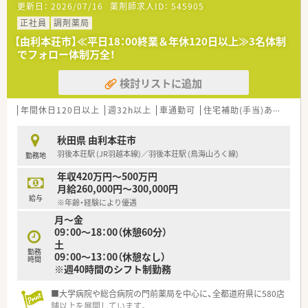
更新日：
2026/07/16
薬剤師求人ID：
545905
変化にあわせて安心してお仕事を続けられる実績が多数ありま
す。
正社員
調剤薬局
■教育体制の他、明確な昇格基準を設けていますので、ご自身の
【由利本荘市】≪平日18：00終業＆年休120日以上≫3名体制
頑張りがはっきりと反映され、やりがいを持って取り組んでいく
でフォロー体制万全！
ことができます
検討リストに追加
年間休日120日以上
週32h以上
車通勤可
住宅補助(手当)あり
積雪
秋田県 由利本荘市
羽後本荘駅 (JR羽越本線)／羽後本荘駅 (鳥海山ろく線)
勤務地
年収420万円～500万円
月給260,000円～300,000円
給与
※年齢・経験により優遇
月～金
09：00～18：00（休憩60分）
土
勤務
09：00～13：00（休憩なし）
時間
※週40時間のシフト制勤務
■大学病院や総合病院の門前薬局を中心に、全都道府県に580店
舗以上を展開しています。