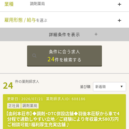
業種
調剤薬局
雇用形態 / 給与
を選ぶ
詳細条件を表示
条件に合う求人
24
件を
検索する
24
件の薬剤師求人
並び順
更新日：
2026/07/21
薬剤師求人ID：
608186
正社員
調剤薬局
【由利本荘市】◆調剤・OTC併設店舗◆羽後本荘駅から車で4
分程で通勤しやすい立地／ご経験により年収最大580万円
ご相談可能！福利厚生充実店舗♪