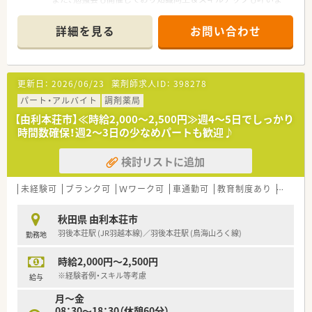
す。
詳細を見る
お問い合わせ
更新日：
2026/06/23
薬剤師求人ID：
398278
パート・アルバイト
調剤薬局
【由利本荘市】≪時給2,000～2,500円≫週4～5日でしっかり
時間数確保！週2～3日の少なめパートも歓迎♪
検討リストに追加
未経験可
ブランク可
Ｗワーク可
車通勤可
教育制度あり
大手チ
秋田県 由利本荘市
羽後本荘駅 (JR羽越本線)／羽後本荘駅 (鳥海山ろく線)
勤務地
時給2,000円～2,500円
※経験者例・スキル等考慮
給与
月～金
08：30～18：30（休憩60分）