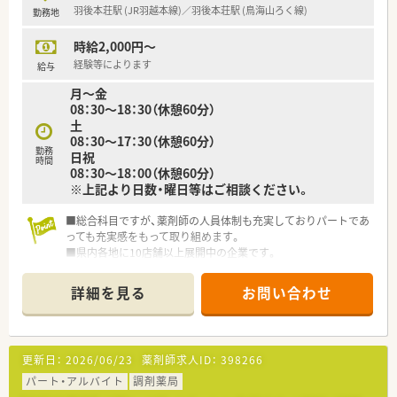
羽後本荘駅 (JR羽越本線)／羽後本荘駅 (鳥海山ろく線)
勤務地
時給2,000円～
経験等によります
給与
月～金
08：30～18：30（休憩60分）
土
08：30～17：30（休憩60分）
勤務
日祝
時間
08：30～18：00（休憩60分）
※上記より日数・曜日等はご相談ください。
■総合科目ですが、薬剤師の人員体制も充実しておりパートであ
っても充実感をもって取り組めます。
■県内各地に10店舗以上展開中の企業です。
■地域に根ざした展開で地域の方とより深く、より密接なコミュ
ニケーションで信用を築くことを目指しています。
詳細を見る
お問い合わせ
更新日：
2026/06/23
薬剤師求人ID：
398266
パート・アルバイト
調剤薬局