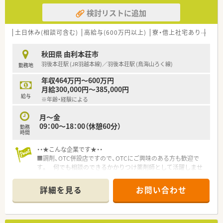
検討リストに追加
土日休み(相談可含む)
高給与(600万円以上)
寮・借上社宅あり
住宅
秋田県 由利本荘市
羽後本荘駅 (JR羽越本線)／羽後本荘駅 (鳥海山ろく線)
勤務地
年収464万円～600万円
月給300,000円～385,000円
給与
※年齢・経験による
月～金
09：00～18：00（休憩60分）
勤務
時間
・・★こんな企業です★・・
■調剤、OTC併設店ですので、OTCにご興味のある方も歓迎で
す。 何でも相談のできるかかりつけ薬剤師として活躍しませ
んか！
■年間休日110日、有休消化もしやすい環境です。しっかり働い
詳細を見る
お問い合わせ
て、その分オフの日はゆっくりリフレッシュできます。メリハリ
をつけながらお仕事したい方にも最適です
■大手チェーン薬局ならではの福利厚生が充実していますので、
産休育休制度や育児介護短時間勤務制度など、ライフスタイルの