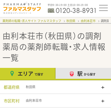
平日9：30-19：00 土日10：00-19：00
薬剤師の転職・求人サイト ファルマスタッフ
秋田県
由利本荘市
調剤薬
由利本荘市（秋田県）の調剤
薬局
の薬剤師転職・求人情報
一覧
エリア
駅
で探す
から探す
都道府県
秋田県
市区町村
由利本荘市