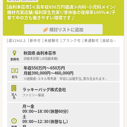
【由利本荘市】≪高年収650万円優遇≫内科・小児科メイン/
機材充実店舗/福利厚生充実！/育休後の復帰率100％★/子
育て中の方も働きやすい環境です♪
検討リストに追加
週32h以上
新卒可
未経験可
ブランク可
車通勤可
高給与(600万円以上)
秋田県 由利本荘市
羽後本荘駅 (JR羽越本線)
勤務地
年収550万円～650万円
月給390,000円～460,000円
給与
※経験者・スキル等考慮 年収には諸手当、賞与含まれます。
ラッキーバッグ株式会社
法人
ファミリー薬局
名
月～金
09：00～18：00（休憩60分）
土
09：00～12：30（休憩なし）
日
勤務