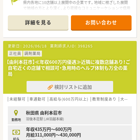
県内各地に10店舗以上展開中の企業です。地域に根ざした展開
で地域の方とより深く、より密接なコミュニケーケションで信用
を築くことを目指しています。ヘルスケアのみならず、農業・介
護分野へも事業を展開しております。風通しの良い社風で、社員
詳細を見る
お問い合わせ
一人ひとりが意見を言うことができ、能力を発揮できる環境を大
切にしています。失敗を恐れずに挑戦する姿勢を持つ社員を評
価する仕組みを作っており、表に見えにくいところもしっかり評
価する環境です。
更新日：
2026/06/18
薬剤師求人ID：
398265
≪薬剤師としてのスキルを高められる薬局です≫
正社員
調剤薬局
総合科目を応需しており、在宅の対応も行っています。薬局内の
【由利本荘市】≪年収600万円優遇≫近隣に複数店舗あり！ご
椅子は患者様がゆったり座れるよう肘置きのあるタイプを採用
自宅近くの店舗で相談可・急用時のヘルプ体制も万全の薬
しております。また、近隣には大型ショッピングモールもあり便
局
利な立地です。
検討リストに追加
≪調剤未経験の方もご相談ください≫
研修制度も整っておりますのでご安心ください。また、資格取得
支援制度もあり、社員のスキルアップ・専門性の高い知識の習得
未経験可
車通勤可
高給与(600万円以上)
教育制度あり
大手チェーン以外
に向け会社として積極的に支援します。
秋田県 由利本荘市
羽後本荘駅 (JR羽越本線)
勤務地
年収435万円～600万円
月給311,000円～430,000円
給与