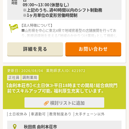
時間
09：00～13：00（休憩なし）
※上記のうち、週40時間以内のシフト制勤務
※1ヶ月単位の変形労働時間制
【法人特徴について】
■山形県を中心に東北4県で地域密着型の店舗展開を行ってお
り、医療過疎地を支える「地域のかかりつけ薬局」として機能し
ています。
■敷地内薬局から門前薬局まで多様な形態の店舗を運営してお
詳細を見る
お問い合わせ
り、薬剤師として幅広い実務経験を積むことが可能な法人です。
■各エリアの基幹店舗には無菌調剤室を設置しており、自社のみ
ならず地域の薬局と連携して高度な在宅医療を支える体制があ
ります。
更新日：
2026/08/04
薬剤師求人ID：
421972
【店舗情報と応需状況について】
正社員
調剤薬局
■羽後本荘駅から徒歩16分の場所に位置し、内科や小児科をメ
【由利本荘市】≪土日休≫平日18時までの開局！総合病院門
インに1日平均160枚の処方箋を安定して応需しております。
前でスキルアップ可能。福利厚生充実しています。
■薬剤師は常勤3名と派遣1名、事務3名の体制を整えており、1人
あたりの処方箋枚数を約30枚に抑え業務負担を軽減していま
検討リストに追加
す。
■近隣のクリニックと良好な関係を築いており、多品目の処方箋
を取り扱うことで幅広い疾患に関する知識を習得できる環境で
土日祝休み
車通勤可
教育制度あり
大手チェーン以外
す。
秋田県 由利本荘市