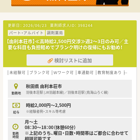
更新日：
2026/06/23
薬剤師求人ID：
398244
パート・アルバイト
調剤薬局
【由利本荘市】≪高時給2,500円交渉≫週2～3日のみ可／主
要な科目も負担軽めでブランク明けの復帰にもお勧め！
検討リストに追加
未経験可
ブランク可
Ｗワーク可
車通勤可
教育制度あり
大手チ
秋田県 由利本荘市
羽後本荘駅 (JR羽越本線)／羽後本荘駅 (鳥海山ろく線)
勤務地
時給2,000円～2,500円
※経験者例・スキル等考慮
給与
月～土
08：30～18：00（休憩60分）
※上記のうち、曜日・日数・時間帯はご都合に合わせて
勤務
時間
相談可能です