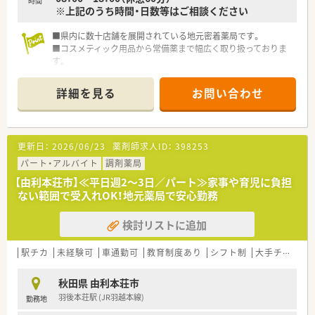
時間
※上記のうち時間・日数等はご相談ください
■県内に数十店舗を展開されている地元密着薬局です。
■コスメティック用品から常備薬まで幅広く取り扱っておりま
す。
■処方薬と常備薬の飲み合わせなど日頃のお悩みに対応できる
薬局を目指しています。
詳細を見る
お問い合わせ
■研修制度も整った企業様ですのでスキルＵＰできます。
更新日：
2026/06/23
薬剤師求人ID：
398253
パート・アルバイト
調剤薬局
【由利本荘市】≪平日週2～3日／パート≫家事や育児に負担
ない範囲で受入れOK！地元薬局で安心勤務
検討リストに追加
駅チカ
未経験可
車通勤可
教育制度あり
シフト制
大手チェーン以外
秋田県 由利本荘市
羽後本荘駅 (JR羽越本線)
勤務地