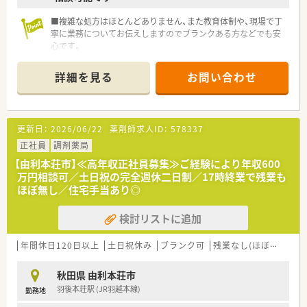
■複雑な処方はほとんどありません、また教育体制や、現場で丁
寧に業務についてお伝えしますのでブランクある方などでも安
心です。
■秋田県全域、関東地区へも出店しているチェーン薬局です。
■地域の皆様の生活を安心・安全へサポートできますよう、まご
詳細を見る
お問い合わせ
ころを大切に運営を行っており地域のかかりつけ薬局を目指し
ております。
更新日：
2026/06/22
薬剤師求人ID：
578337
正社員
調剤薬局
【由利本荘市】≪高年収正社員募集≫ご経験により年収600
万円相談可／土日祝の完全週休二日制／17時終業で残業も
ほぼ無し／住宅手当あり◎
検討リストに追加
年間休日120日以上
土日祝休み
ブランク可
残業なし(ほぼなし含む)
秋田県 由利本荘市
羽後本荘駅 (JR羽越本線)
勤務地