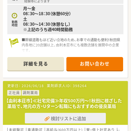
経験等によります
月～金
08：30～18：30（休憩60分）
土
勤務
08：30～14：30（休憩なし）
時間
※上記のうち週40時間勤務
■幹線道路もほど近い立地のため、お車での通勤も便利！秋田県
内各地に20店舗以上、由利本荘市にも複数店舗を展開中の企業
です。
■ヘルスケアのみならず、農業・介護分野へも展開されていま
す。
詳細を見る
お問い合わせ
■地域に根ざした展開で地域の方とより深く、より密接なコミュ
ニケーケションで信用を築くことを目指しています。
更新日：
2026/06/18
薬剤師求人ID：
398264
正社員
調剤薬局
【由利本荘市】≪社宅完備≫年収500万円～！秋田に根ざした
薬局で、地元の方・Uターン転職にもおすすめの優良薬局
検討リストに追加
未経験可
車通勤可
高給与(600万円以上)
寮・借上社宅あり
教育制