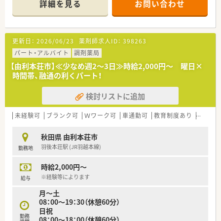
詳細を見る
お問い合わせ
更新日：
2026/06/23
薬剤師求人ID：
398263
パート・アルバイト
調剤薬局
【由利本荘市】≪少なめ週2～3日≫時給2,000円～ 曜日×
時間帯、融通の利くパート！
検討リストに追加
未経験可
ブランク可
Ｗワーク可
車通勤可
教育制度あり
大手チ
秋田県 由利本荘市
羽後本荘駅 (JR羽越本線)
勤務地
時給2,000円～
※経験等によります
給与
月～土
08：00～19：30（休憩60分）
日祝
勤務
08：00～18：00（休憩60分）