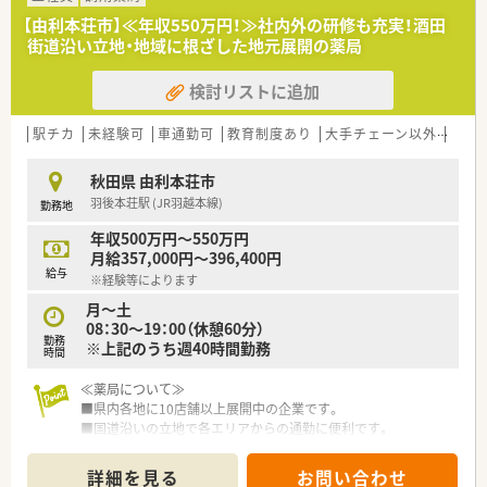
【由利本荘市】≪年収550万円！≫社内外の研修も充実！酒田
街道沿い立地・地域に根ざした地元展開の薬局
検討リストに追加
駅チカ
未経験可
車通勤可
教育制度あり
大手チェーン以外
総合
秋田県 由利本荘市
羽後本荘駅 (JR羽越本線)
勤務地
年収500万円～550万円
月給357,000円～396,400円
給与
※経験等によります
月～土
08：30～19：00（休憩60分）
勤務
※上記のうち週40時間勤務
時間
≪薬局について≫
■県内各地に10店舗以上展開中の企業です。
■国道沿いの立地で各エリアからの通勤に便利です。
■ヘルスケアのみならず、農業・介護分野へも展開されていま
す。
詳細を見る
お問い合わせ
■地域に根ざした展開で地域の方とより深く、より密接なコミュ