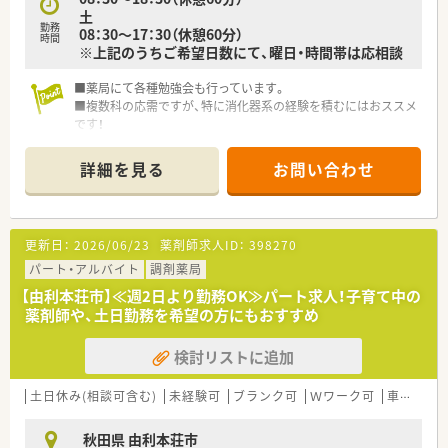
土
勤務
08：30～17：30（休憩60分）
時間
※上記のうちご希望日数にて、曜日・時間帯は応相談
■薬局にて各種勉強会も行っています。
■複数科の応需ですが、特に消化器系の経験を積むにはおススメ
です！
■秋田県内に複数店舗展開する、地域に根ざした薬局でのお仕事
です
詳細を見る
お問い合わせ
更新日：
2026/06/23
薬剤師求人ID：
398270
パート・アルバイト
調剤薬局
【由利本荘市】≪週2日より勤務OK≫パート求人！子育て中の
薬剤師や、土日勤務を希望の方にもおすすめ
検討リストに追加
土日休み(相談可含む)
未経験可
ブランク可
Ｗワーク可
車通勤可
秋田県 由利本荘市