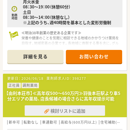
月火水金
08：30～19：00（休憩60分）
土日
勤務
08：30～14：00（休憩なし）
時間
※上記のうち、週40時間を基本とした変形労働制
≪明治38年創業の歴史ある企業です≫
栄養や健康のことを気軽に相談できる地域のかかりつけ薬局を
目指す、地域密着の企業です。各地域に貢献する事を志に、グル
ープで「食」「健康」「暮らし」を基軸とした事業を展開しておりま
す。
詳細を見る
お問い合わせ
≪小児科メインの薬局です≫
住宅地に位置し、地域の子どもの患者様がいらっしゃいます。国
道すぐの立地ですのでお車での通勤アクセスも良く、社内勉強会
更新日：
2026/06/18
薬剤師求人ID：
398277
も積極的に開催しており知識向上＆スキルアップも叶います。
正社員
調剤薬局
≪こんな方におすすめです≫
【由利本荘市】≪高年収500～650万円≫羽後本荘駅より車5
■薬剤師としての知識を身に着け、学びたい意欲をお持ちの方
分エリアの薬局、店長候補の場合さらに高年収提示可能
資格取得への支援制度が手厚く、さまざまな認定や公的資格取得
者の方が多い企業です。
検討リストに追加
■新しいことに積極的にチャレンジできる方
風通しの良い社風で自由に意見が言い、能力を発揮できる環境を
大切にしておりますので、社員皆さんが安心して新しいことに挑
新卒可
転勤なし
車通勤可
高給与(600万円以上)
住宅補助(手当)あり
戦することができます。