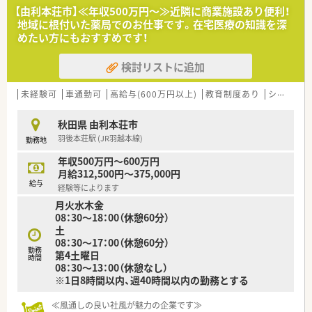
総合科目を応需しており、在宅の対応も行っています。薬局内の
【由利本荘市】≪年収500万円～≫近隣に商業施設あり便利！
椅子は患者様がゆったり座れるよう肘置きのあるタイプを採用
地域に根付いた薬局でのお仕事です。在宅医療の知識を深
しております。また、近隣には大型ショッピングモールもあり便
めたい方にもおすすめです！
利な立地です。
検討リストに追加
≪調剤未経験の方もご相談ください≫
研修制度も整っておりますのでご安心ください。また、資格取得
支援制度もあり、社員のスキルアップ・専門性の高い知識の習得
未経験可
車通勤可
高給与(600万円以上)
教育制度あり
シフト制
に向け会社として積極的に支援します。
秋田県 由利本荘市
羽後本荘駅 (JR羽越本線)
勤務地
年収500万円～600万円
月給312,500円～375,000円
給与
経験等によります
月火水木金
08：30～18：00（休憩60分）
土
08：30～17：00（休憩60分）
勤務
第4土曜日
時間
08：30～13：00（休憩なし）
※1日8時間以内、週40時間以内の勤務とする
≪風通しの良い社風が魅力の企業です≫