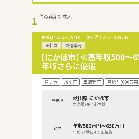
件の薬剤師求人
1
更新日：
2026/06/18
薬剤師求人ID：
398248
正社員
調剤薬局
【にかほ市】≪高年収500～
年収さらに優遇
駅チカ
新卒可
車通勤可
高給与(600万円
秋田県 にかほ市
勤務地
象潟駅 (JR羽越本線)
年収500万円～650万円
給与
年齢・経験により応相談