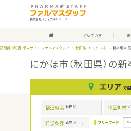
株式会社メディカルリソース
初めての方
求
薬剤師の転職・求人サイト ファルマスタッフ
秋田県
にかほ市
新卒可
にかほ市（秋田県）の新
エリア
で探
都道府県
市区町村
秋田県
希望条件
新卒可
フリーワード