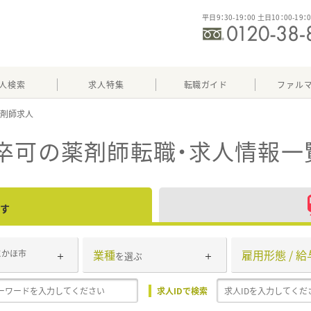
平日9：30-19：00 土日10：00-19：
人検索
求人特集
転職ガイド
ファル
卒可
の薬剤師転職・求人情報一
す
業種
雇用形態 / 給
にかほ市
を選ぶ
求人IDで検索