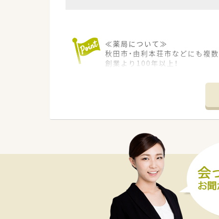
≪薬局について≫
秋田市・由利本荘市などにも複
創業より100年以上！
調剤薬局事業に加えて介護分野