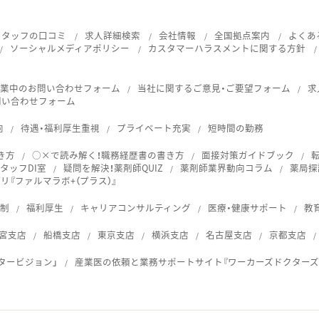
スタッフの口コミ
求人詳細検索
会社情報
全国拠点案内
よくあ
ソーシャルメディアポリシー
カスタマーハラスメントに関する方針
就業中のお問い合わせフォーム
当社に関するご意見・ご要望フォーム
求
問い合わせフォーム
向
待遇・福利厚生重視
プライベート充実
短時間の勤務
き方
○×で読み解く！職務経歴書の書き方
面接対策ガイドブック
タッフDI室
疑問を解決！薬剤師QUIZ
薬剤師業界動向コラム
薬局探
『ファルマラボ+（プラス）』
体制
福利厚生
キャリアコンサルティング
医療・健康サポート
教
宮支店
船橋支店
東京支店
横浜支店
名古屋支店
京都支店
タービジョン」
産業医の依頼と業務サポートサイト『ワーカーズドクターズ
ス