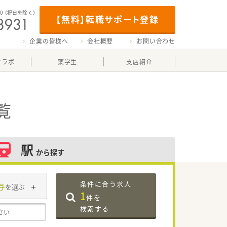
00
（祝日を除く）
【無料】転職サポート登録
企業の皆様へ
会社概要
お問い合わせ
マラボ
薬学生
支店紹介
覧
駅
から探す
条件に合う求人
与
を選ぶ
1
件を
検索する