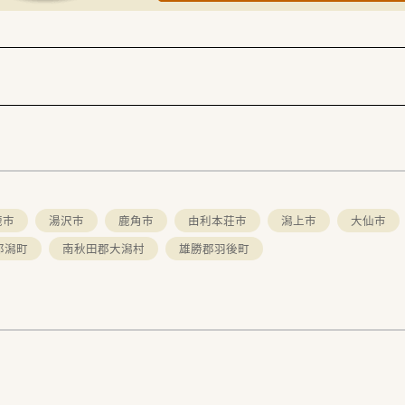
鹿市
湯沢市
鹿角市
由利本荘市
潟上市
大仙市
郎潟町
南秋田郡大潟村
雄勝郡羽後町