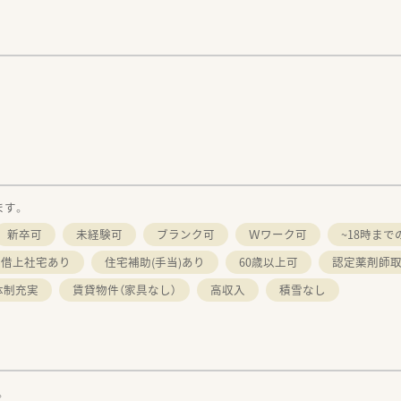
。
ます。
新卒可
未経験可
ブランク可
Ｗワーク可
~18時まで
・借上社宅あり
住宅補助(手当)あり
60歳以上可
認定薬剤師
体制充実
賃貸物件（家具なし）
高収入
積雪なし
。