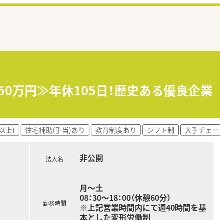
650万円≫年休105日！歴史ある優良企
以上)
住宅補助(手当)あり
教育制度あり
シフト制
大手チェー
非公開
法人名
月～土
08：30～18：00（休憩60分）
勤務時間
※上記営業時間内にて週40時間を基
本とした変形労働制