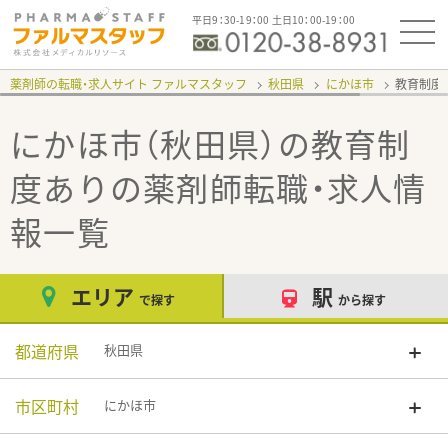
平日9：30-19：00 土日10：00-19：00
薬剤師の転職・求人サイト ファルマスタッフ
秋田県
にかほ市
教育制度
にかほ市（秋田県）の教育制
度あり
の薬剤師転職・求人情
報一覧
エリア
駅
で探す
から探す
都道府県
秋田県
市区町村
にかほ市