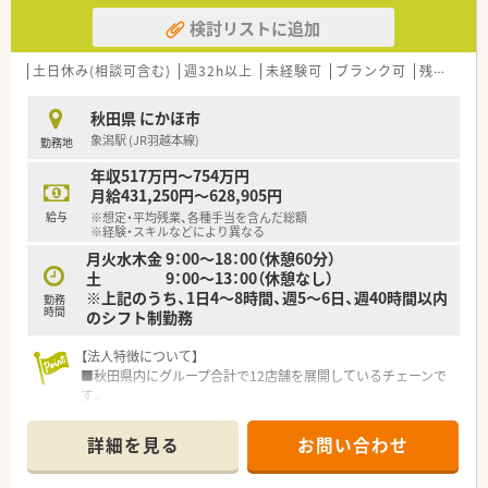
検討リストに追加
土日休み(相談可含む)
週32h以上
未経験可
ブランク可
残業なし(ほぼなし含む)
秋田県 にかほ市
象潟駅 (JR羽越本線)
勤務地
年収517万円～754万円
月給431,250円～628,905円
給与
※想定・平均残業、各種手当を含んだ総額
※経験・スキルなどにより異なる
月火水木金 9：00～18：00（休憩60分）
土 9：00～13：00（休憩なし）
※上記のうち、1日4～8時間、週5～6日、週40時間以内
勤務
時間
のシフト制勤務
【法人特徴について】
■秋田県内にグループ合計で12店舗を展開しているチェーンで
す。
■調剤薬局のほか介護や保育事業など幅広く地域に提供してい
ます。
詳細を見る
お問い合わせ
■地域密着の多角的な福祉サービスで安定した基盤を誇りま
す。