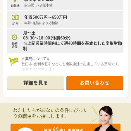
象潟駅 (JR羽越本線)
勤務地
年収500万円～650万円
年齢・経験により応相談
給与
月～土
08：30～18：00（休憩60分）
※上記営業時間内にて週40時間を基本とした変形労働
勤務
時間
制
≪薬局について≫
秋田市・由利本荘市などにも複数店舗で出店している薬局です。
創業より100年以上！
調剤薬局事業に加えて介護分野・農業関連にも事業を展開してい
る企業です。
詳細を見る
お問い合わせ
わたしたちがあなたの条件にぴった
りの職場をお探しします。