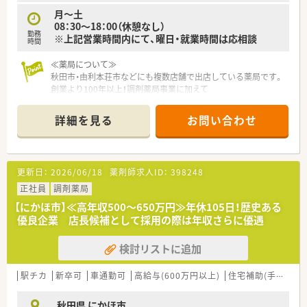
■実務経験に応じた評価を行い最高700万円まで狙えます。
月～土
■年1回の昇給制度により日頃の貢献度がしっかりと還元されま
08：30～18：00（休憩なし）
す。
勤務
※上記営業時間内にて、曜日・就業時間は応相談
時間
≪薬局について≫
秋田市・由利本荘市などにも複数店舗で出店している薬局です。
創業より100年以上！調剤薬局事業に加えて
介護分野・農業関連にも事業を展開している企業です。
詳細を見る
お問い合わせ
更新日：
2026/06/18
薬剤師求人ID：
398248
正社員
調剤薬局
【にかほ市】≪高年収500～650万円≫年休105日！歴史ある
優良企業 店長候補として採用の際は年収さらに優遇
検討リストに追加
駅チカ
新卒可
車通勤可
高給与(600万円以上)
住宅補助(手当)あり
秋田県 にかほ市