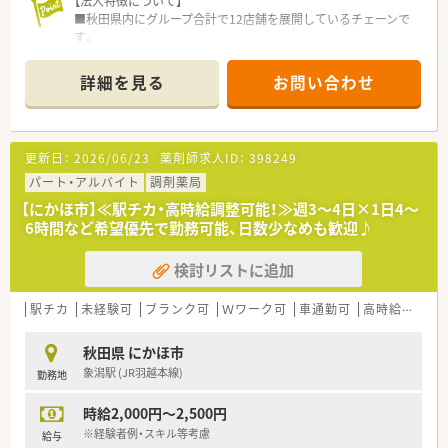
【法人特徴について】
■秋田県内にグループ合計で12店舗を展開しているチェーンで
す。
■調剤薬局のほか介護や保育事業など幅広く地域に提供してい
ます。
詳細を見る
お問い合わせ
■地域密着の多角的な福祉サービスで安定した基盤を誇りま
す。
【店舗情報と応需状況について】
更新日：
2026/06/23
薬剤師求人ID：
398249
■仁賀保駅から車で4分の立地に位置する調剤薬局でございま
す。
パート・アルバイト
調剤薬局
■応需科目は内科と消化器科で1日60枚ほど処方箋を受けてい
【にかほ市】≪駅チカ・高時給調整可能！≫週3～4日×1日4～
ます。
6時間など希望優先で勤務可能、日数少なめも歓迎♪
■常勤2名と非常勤3名に加えて事務員も複数名が在籍していま
す。
検討リストに追加
【求人情報について】
■正社員の勤務薬剤師として長期的に活躍できるポジションで
駅チカ
未経験可
ブランク可
Ｗワーク可
車通勤可
高時給(2,500円以上)
す。
■経験次第で年収700万円を目指せる魅力的な給与条件です。
秋田県 にかほ市
■週32時間以上の勤務体系で無理なく働き続けることが可能で
象潟駅 (JR羽越本線)
勤務地
す。
時給2,000円～2,500円
【想定されるモデル年収】
■未経験の方でも年収480万円からのスタートが検討可能です。
※経験者例・スキル等考慮
給与