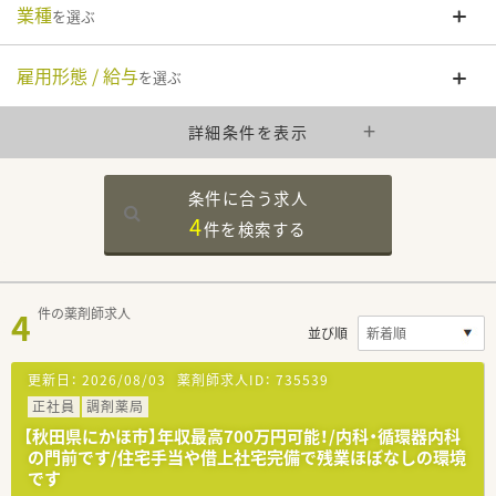
業種
を選ぶ
雇用形態 / 給与
を選ぶ
詳細条件を表示
条件に合う求人
4
件を
検索する
4
件の薬剤師求人
並び順
更新日：
2026/08/03
薬剤師求人ID：
735539
正社員
調剤薬局
【秋田県にかほ市】年収最高700万円可能！/内科・循環器内科
の門前です/住宅手当や借上社宅完備で残業ほぼなしの環境
です