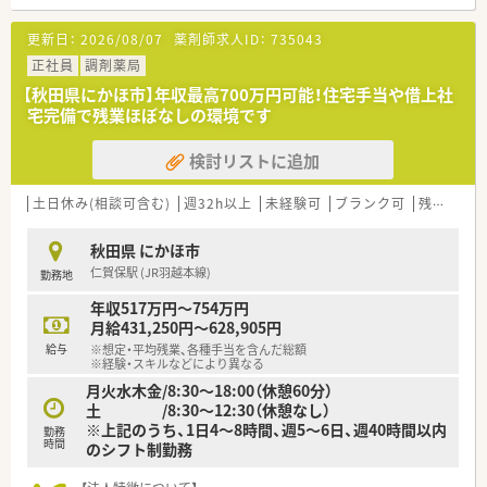
【店舗情報と応需状況について】
更新日：
2026/08/07
薬剤師求人ID：
735043
■象潟駅から車で4分の立地に位置しており、内科と循環器科の
処方箋を1日あたり約50枚ほど応需している店舗です。（
正社員
調剤薬局
■現場では常勤薬剤師2名と非常勤薬剤師2名が活躍中で、医療
【秋田県にかほ市】年収最高700万円可能！住宅手当や借上社
事務スタッフも複数名在籍して業務を支えています。
宅完備で残業ほぼなしの環境です
■開局時間は平日が18時までとなっており、土曜日は12時半ま
での開局でメリハリをつけた働き方が実現可能です。
検討リストに追加
【求人情報について】
■正社員の勤務薬剤師として長期的に活躍できるポジションで
土日休み(相談可含む)
週32h以上
未経験可
ブランク可
残業なし(ほぼなし含む)
す。
■経験次第で年収700万円を目指せる魅力的な給与条件です。
秋田県 にかほ市
■週32時間以上の勤務体系で無理なく働き続けることが可能で
仁賀保駅 (JR羽越本線)
勤務地
す。
年収517万円～754万円
【想定されるモデル年収】
月給431,250円～628,905円
■未経験の方でも年収480万円からのスタートが検討可能です。
給与
※想定・平均残業、各種手当を含んだ総額
■実務経験に応じた評価を行い最高700万円まで狙えます。
※経験・スキルなどにより異なる
■年1回の昇給制度により日頃の貢献度がしっかりと還元されま
月火水木金/8:30～18:00（休憩60分）
す。
土 /8:30～12:30（休憩なし）
※上記のうち、1日4～8時間、週5～6日、週40時間以内
勤務
時間
のシフト制勤務