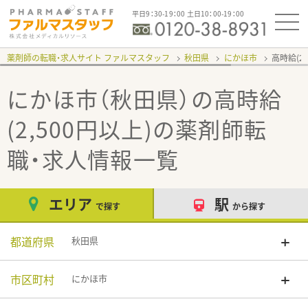
平日9：30-19：00 土日10：00-19：00
薬剤師の転職・求人サイト ファルマスタッフ
秋田県
にかほ市
高時給(2,
にかほ市（秋田県）の高時給
(2,500円以上)
の薬剤師転
職・求人情報一覧
エリア
駅
で探す
から探す
都道府県
秋田県
市区町村
にかほ市