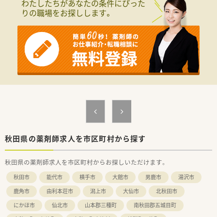
わたしたちがあなたの条件にぴった
りの職場をお探しします。
秋田県の薬剤師求人を市区町村から探す
秋田県の薬剤師求人を市区町村からお探しいただけます。
秋田市
能代市
横手市
大館市
男鹿市
湯沢市
鹿角市
由利本荘市
潟上市
大仙市
北秋田市
にかほ市
仙北市
山本郡三種町
南秋田郡五城目町