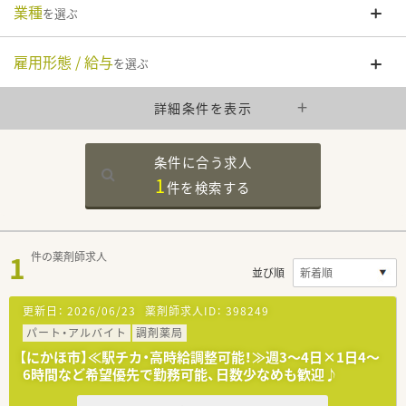
業種
を選ぶ
雇用形態 / 給与
を選ぶ
詳細条件を表示
条件に合う求人
1
件を
検索する
1
件の薬剤師求人
並び順
更新日：
2026/06/23
薬剤師求人ID：
398249
パート・アルバイト
調剤薬局
【にかほ市】≪駅チカ・高時給調整可能！≫週3～4日×1日4～
6時間など希望優先で勤務可能、日数少なめも歓迎♪