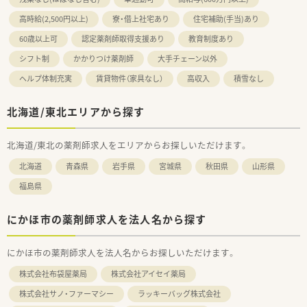
高時給(2,500円以上)
寮・借上社宅あり
住宅補助(手当)あり
60歳以上可
認定薬剤師取得支援あり
教育制度あり
シフト制
かかりつけ薬剤師
大手チェーン以外
ヘルプ体制充実
賃貸物件（家具なし）
高収入
積雪なし
北海道/東北エリアから探す
北海道/東北の薬剤師求人をエリアからお探しいただけます。
北海道
青森県
岩手県
宮城県
秋田県
山形県
福島県
にかほ市の薬剤師求人を法人名から探す
にかほ市の薬剤師求人を法人名からお探しいただけます。
株式会社布袋屋薬局
株式会社アイセイ薬局
株式会社サノ・ファーマシー
ラッキーバッグ株式会社