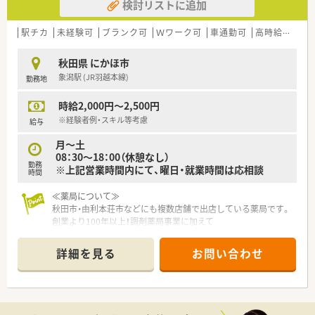
検討リストに追加
駅チカ
未経験可
ブランク可
Ｗワーク可
車通勤可
高時給(2,500円以上)
秋田県 にかほ市
象潟駅 (JR羽越本線)
勤務地
時給2,000円～2,500円
※経験者例・スキル等考慮
給与
月～土
08：30～18：00（休憩なし）
勤務
※上記営業時間内にて、曜日・就業時間は応相談
時間
≪薬局について≫
秋田市・由利本荘市などにも複数店舗で出店している薬局です。
創業より100年以上！調剤薬局事業に加えて
介護分野・農業関連にも事業を展開している企業です。
詳細を見る
お問い合わせ