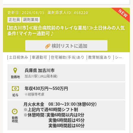
環境です！
更新日：
2026/08/05
薬剤師求人ID：
468220
＼休日休暇・福利厚生について／
■年間休日は113日、半日＋半日で1日休みというカウントはせ
正社員
調剤薬局
ず、1日単位でのお休みです。
【加古川市】≪総合病院前のキレイな薬局！≫土日休みの人気
■産前・産後休暇・育児休暇（子が最長2歳まで）の他、介護休暇・
条件！マイカー通勤可♪
看護休暇などございます。
■時短勤務はお子様が小学校を卒業するまで利用可能です。
検討リストに追加
■会社都合でのご自宅からの通勤ができない場合は、社宅制度
（規定あり）も適用されます。
土日祝休み
車通勤可
住宅補助(手当)あり
教育制度あり
シフト制
＼こんな会社です／
■全国に店舗展開をしている大手調剤・ドラッグストアの企業で
兵庫県 加古川市
す。
加古川駅 (JR山陽本線)
勤務地
■調剤事業を中心に、OTC販売・在宅・訪問看護など、ヘルスケア
事業を手掛けています。
年収430万円～550万円
※経験等考慮
給与
月火水木金 08：30～19：00（休憩60分）
※上記内で週40時間シフト制
※休憩時間：実働6時間以内は0分
勤務
実働6時間超は45分
時間
実働8時間超は60分