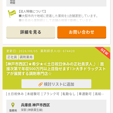
時間
【法人特徴について】
■大館市内で地域に密着した薬局を1店舗運営しています。
■社長自ら薬剤師として店舗の現場で勤務しています。
■現場の薬剤師が働きやすい環境作りを徹底しています。
詳細を見る
お問い合わせ
【店舗情報と応需状況について】
■最寄り駅の東大館駅から車で4分ほどの場所にあります。
■大館市立総合病院前で総合科目を1日100枚応需します。
■常勤薬剤師3名と事務3名で迅速な対応を行っています。
更新日：
2026/08/05
薬剤師求人ID：
674420
【勤務実態について】
正社員
調剤薬局
■平日の勤務時間は8時30分から17時30分までです。
【神戸市西区】★希少★≪土日祝日休みの正社員求人♪｜面
■完全週休2日制で土曜日と日曜日と祝日が休日となります。
接次第で年収500万円以上目指せます！≫大手ドラッグスト
■年間休日は120日以上ありプライベートを確保できます。
アが展開する調剤専門店☆
【想定されるモデル年収】
検討リストに追加
■20代の方のモデル年収は530万円以上となります。
■30代の方のモデル年収は600万円以上となります。
■40代の方のモデル年収は650万円以上となります。
土日祝休み
未経験可
ブランク可
転勤なし
車通勤可
高給与(600万円以上)
兵庫県 神戸市西区
栄駅 (神鉄粟生線)
勤務地