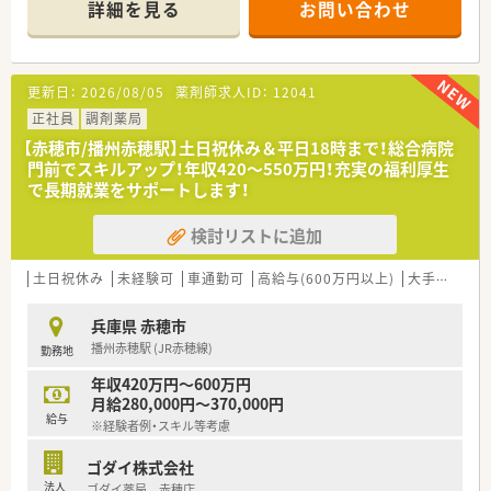
詳細を見る
お問い合わせ
充実しています。
■薬剤師は常勤1名とパート1名の男性2名体制で、事務職員2名
■専門医療機関連携薬局でのがん・糖尿病などの認定資格取得も
がサポートします。
推進しています。
【法人特徴について】
更新日：
2026/08/05
薬剤師求人ID：
12041
≪職場環境について≫
■兵庫県の姫路市や加古川市を中心に、大阪府内にも合計18店
■ヘルシー&ビューティ事業にも力を入れており、化粧品や健康
舗以上を展開しています。
正社員
調剤薬局
食品の自社開発をしています。店舗にて患者様の要望に合わせ
■「本物の医療を提供できる薬局」を目指し、薬剤師が主体的に
【赤穂市/播州赤穂駅】土日祝休み＆平日18時まで！総合病院
て販売を行えるので商品販売の部分からも患者様と携わること
活躍できる環境整備に注力しています。
門前でスキルアップ！年収420～550万円！充実の福利厚生
ができます。
■高機能薬局や在宅医療専門店など、地域のニーズに合わせた多
で長期就業をサポートします！
■全店コンシェルジュを配置し、顧客サービスの徹底しておりま
様な店舗形態が特徴です。
す
検討リストに追加
■店舗内はそれほど広くはありませんが、整理整頓されており清
【求人情報について】
潔感のある環境です。
■総合病院門前の調剤薬局にて、正社員の勤務薬剤師としてご活
■駅から近く車通りのある道ですので、夜道も安心です。
躍いただきます。
土日祝休み
未経験可
車通勤可
高給与(600万円以上)
大手チェーン以外
■同ビル内の複数の医療機関から応需しており、科目に偏りなく
■ご経験やスキルに応じて、年収450万円から最大550万円まで
スキルを積めます。
相談が可能です。
兵庫県 赤穂市
■上限30,000円の住宅手当や家族手当、退職金制度など福利厚
播州赤穂駅 (JR赤穂線)
勤務地
生も充実しています。
年収420万円～600万円
【勤務実態について】
月給280,000円～370,000円
■平日の勤務時間は9時から17時30分までで、終業時間が早い点
給与
※経験者例・スキル等考慮
が魅力です。 ■完全週休2日制で、土日祝休みが基本となり、プ
ライベートの時間も確保しやすいです。
ゴダイ株式会社
■年間休日は125日の実績があり、夏季休暇3日、年末年始休暇5
法人
ゴダイ薬局 赤穂店