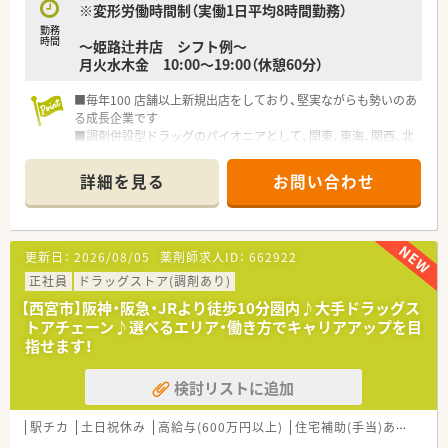
※変形労働時間制（実働1日平均8時間勤務）
勤務
時間
～姫路辻井店 シフト例～
月火水木金 10:00〜19:00（休憩60分）
■毎年100 店舗以上新規出店をしており、堅実ながらも勢いのあ
る成長企業です
■調剤併設型ドラッグのパイオニアとして、関東、東海、関西、北
陸・信州を中心に約1,700店舗以上を展開しています
■研修制度は様々なプランがあり、集合研修だけでなく任意で受
詳細を見る
お問い合わせ
講可能な研修も幅広く用意されています
■店舗で活躍する従業員、社外で活躍する従業員、将来経営幹部
となる従業員など、薬剤師として様々な活躍ができるフィールド
を用意されています
更新日：
2026/08/05
薬剤師求人ID：
662922
■総合薬剤師・調剤薬剤師（土日休み・19時までの勤務）どちらか
の働き方を選択できます
正社員
ドラッグストア(調剤あり)
■調剤併設型だけでなく「医療モール・クリニック併設店舗」「敷
【西宮市】阪神・阪急・JRより徒歩10分圏内♪大手ドラッグス
地内薬局」「訪問調剤特化型店舗」など様々な店舗を運営してい
トアチェーン♪選べるエリア・働き方でキャリアアップを目
ます
指せます！
■在宅医療にも積極的取り組んでおり「訪問調剤特化型店舗」を
50店舗以上、無菌調剤室は業界最多の51店舗設置しています
検討リストに追加
■「プラチナくるみん認定企業」「健康経営優良法人2023（大規模
法人部門）認定」等を取得し一人ひとりが働きやすい環境が整備
されています
駅チカ
土日祝休み
高給与(600万円以上)
住宅補助(手当)あり
認定
■充実した研修制度、人事制度、評価制度、キャリア支援制度等