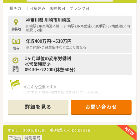
駅チカ
土日祝休み
未経験可
ブランク可
神奈川県 川崎市川崎区
川崎駅 (JR東海道本線)／川崎駅 (JR南武線)／尻手駅 (JR南武線)／川
勤務地
崎駅 (JR京
…
年収400万円～530万円
※ご経験・ご就業条件などにより異なる
給与
1ヶ月単位の変形労働制
≪営業時間≫
勤務
09：30～22：00（休憩60分）
時間
≪こんな企業です≫
◇ＯＴＣと調剤部門で採用を分けているため、
入社後の調剤へ異動することも出来ます
◇全国展開をしているドラッグストアですが、転勤の有無により
詳細を見る
お問い合わせ
エリア限定社員も可能。
その他にもライフスタイルに合わせてパート・契約社員など選
べます。
◇レジ業務や管理業務を無くし、ＯＴＣのカウンセリング販売に
更新日：
2026/08/06
薬剤師求人ID：
82386
集中することで
専門性を十分発揮できます！
正社員
調剤薬局