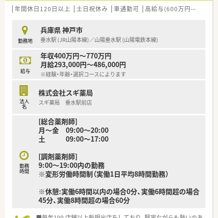
されています
年間休日120日以上
土日祝休み
車通勤可
高給与(600万円以上)
認
■充実した研修制度、人事制度、評価制度、キャリア支援制度等
があるのも特徴です
兵庫県 神戸市
垂水駅 (JR山陽本線)／山陽垂水駅 (山陽電鉄本線)
勤務地
年収400万円～770万円
月給293,000円～486,000円
給与
※経験・年齢・選択コースによります
株式会社スギ薬局
法人
スギ薬局 垂水駅前店
名
[総合薬剤師]
月～金 09:00～20:00
土 09:00～17:00
[調剤薬剤師]
9:00～19:00内の勤務
勤務
時間
※変形労働時間制（実働1日平均8時間勤務）
※休憩:実働6時間以内の場合0分、実働6時間超の場合
45分、実働8時間超の場合60分
■毎年100 店舗以上新規出店をしており、堅実ながらも勢いのあ