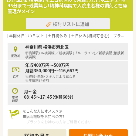
45分まで・残業無し！精神科病院で入院患者様の調剤と在庫
管理がメイン
検討リストに追加
年間休日120日以上
土日祝休み
土日休み(相談可含む)
ブランク可
神奈川県 横浜市港北区
新横浜駅 (JR横浜線)／新横浜駅 (ブルーライン)／新横浜駅 (相鉄新
勤務地
横浜線)
年収400万円～500万円
月給350,000円～416,667円
給与
※経験・年齢・スキルにより異なる
※年俸制12分割
月～金
08：45～17：45（休憩60分）
勤務
時間
≪こんな方にオススメ≫
■病院経験をお持ちの方！
ブランクをお持ちの方はご相談ください
■駐車場完備でマイカー通勤ＯＫ
■精神科病院ですが病棟業務はほぼなく、入院患者様の調剤と在
詳細を見る
お問い合わせ