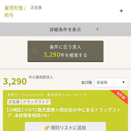
雇用形態 /
正社員
給与
詳細条件を表示
条件に合う求人
3,290
件を
検索する
3,290
件の薬剤師求人
並び順
更新日：
2026/08/06
薬剤師求人ID：
167170
正社員
ドラッグストア
【川崎区】≪OTC販売業務≫商店街の中にあるドラッグスト
ア、未経験者相談OK！
検討リストに追加