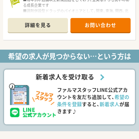
る成長企業です
■調剤併設型ドラッグのパイオニアとして、関東、東海、関西、北
陸・信州を中心に約1,700店舗以上を展開しています
■研修制度は様々なプランがあり、集合研修だけでなく任意で受
詳細を見る
お問い合わせ
講可能な研修も幅広く用意されています
■店舗で活躍する従業員、社外で活躍する従業員、将来経営幹部
となる従業員など、薬剤師として様々な活躍ができるフィールド
を用意されています
■総合薬剤師・調剤薬剤師（土日休み・19時までの勤務）どちらか
希望の求人が見つからない…という方は
の働き方を選択できます
■調剤併設型だけでなく「医療モール・クリニック併設店舗」「敷
地内薬局」「訪問調剤特化型店舗」など様々な店舗を運営してい
ます
新着求人を受け取る
■在宅医療にも積極的取り組んでおり「訪問調剤特化型店舗」を
50店舗以上、無菌調剤室は業界最多の51店舗設置しています
ファルマスタッフLINE公式アカ
■「プラチナくるみん認定企業」「健康経営優良法人2023（大規模
法人部門）認定」等を取得し一人ひとりが働きやすい環境が整備
ウントを友だち追加して、
希望の
されています
条件を登録
すると、
新着求人
が届
■充実した研修制度、人事制度、評価制度、キャリア支援制度等
きます♪
があるのも特徴です