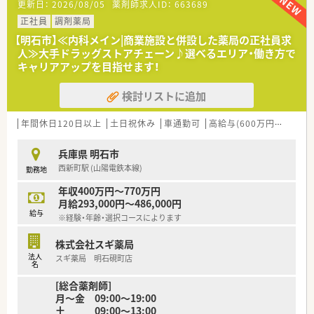
更新日：
2026/08/05
薬剤師求人ID：
663689
■総合薬剤師・調剤薬剤師（土日休み・19時までの勤務）どちらか
の働き方を選択できます
正社員
調剤薬局
■調剤併設型だけでなく「医療モール・クリニック併設店舗」「敷
【明石市】≪内科メイン|商業施設と併設した薬局の正社員求
地内薬局」「訪問調剤特化型店舗」など様々な店舗を運営してい
人≫大手ドラッグストアチェーン♪選べるエリア・働き方で
ます
キャリアアップを目指せます！
■在宅医療にも積極的取り組んでおり「訪問調剤特化型店舗」を
50店舗以上、無菌調剤室は業界最多の51店舗設置しています
検討リストに追加
■「プラチナくるみん認定企業」「健康経営優良法人2023（大規模
法人部門）認定」等を取得し一人ひとりが働きやすい環境が整備
されています
年間休日120日以上
土日祝休み
車通勤可
高給与(600万円以上)
認
■充実した研修制度、人事制度、評価制度、キャリア支援制度等
があるのも特徴です
兵庫県 明石市
西新町駅 (山陽電鉄本線)
勤務地
年収400万円～770万円
月給293,000円～486,000円
給与
※経験・年齢・選択コースによります
株式会社スギ薬局
法人
スギ薬局 明石硯町店
名
[総合薬剤師]
月～金 09:00～19:00
土 09:00～13:00