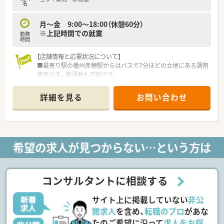
日もしっかり取得できます。
名
月～金 9:00～18:00（休憩60分）
※上記時間での就業
勤務
時間
【店舗情報と応需状況について】
■最寄り駅の播州赤穂駅からはバスで7分ほどの立地にある調剤
薬局です。車通勤も可能です。
■赤穂市民病院のすぐ横にあり、総合科目の処方箋を1日に約
100枚応需しています。
詳細を見る
お問い合わせ
■処方箋枚数に対して常時4～5名の薬剤師体制で、落ち着いて
業務にあたれます。
【法人特徴について】
■創業90周年を迎えた伝統ある企業で、兵庫県を中心に130店舗
希望の求人が見つからない…という方は
近くを展開しています。
■調剤薬局のほかドラッグストア、デイサービス、居宅介護支援
など5つの事業を柱としています。 ■地域密着を重視し、お客様
に情報と付加価値を添えた接客を最も大切にしています。
コンサルタントに相談する
【職場環境と雰囲気】
サイト上に掲載していない
非公
■薬剤師1人1台にiPadが貸与され、電子薬歴も全店統一のシス
テムで業務効率化が進んでいます。 ■若手社員が活躍できるフ
開求人
を含め、
転職のプロ
があな
ィールドがあり、新卒3年目で薬局長に抜擢される事例もありま
たのご希望に沿って
求人をお探