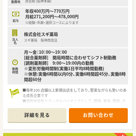
西宮駅 (阪神本線)
勤務地
ない特色ある薬局作りをしています。
年収400万円～770万円
【こんな方が活躍中】
月給271,200円～478,000円
■専門性の高い処方内容に対して、積極的に学び知識を深めてい
給与
※経験・年齢・選択コースによります
ける向上心のある方が活躍中です！
■多くのスタッフと円滑にコミュニケーションを取り、チームの
株式会社スギ薬局
一員として協力できる方が多いです♪
法人
スギ薬局 阪神西宮店
■患者様への丁寧な対応を心がけ、薬局業務をサービス業として
名
捉えられる方が信頼を得ています。
月～金：10：00～19：00
[総合薬剤師] 開局時間に合わせてシフト制勤務
[調剤薬剤師] 9:00～19:00内の勤務
※変形労働時間制(実働1日平均8時間勤務)
勤務
時間
※休憩:実働6時間以内0分、実働6時間超45分、実働8時
間超60分
■毎年100 店舗以上新規出店をしており、堅実ながらも勢いのあ
る成長企業です
■調剤併設型ドラッグのパイオニアとして、関東、東海、関西、北
陸・信州を中心に約1,700店舗以上を展開しています
■研修制度は様々なプランがあり、集合研修だけでなく任意で受
詳細を見る
お問い合わせ
講可能な研修も幅広く用意されています
■店舗で活躍する従業員、社外で活躍する従業員、将来経営幹部
となる従業員など、薬剤師として様々な活躍ができるフィールド
を用意されています