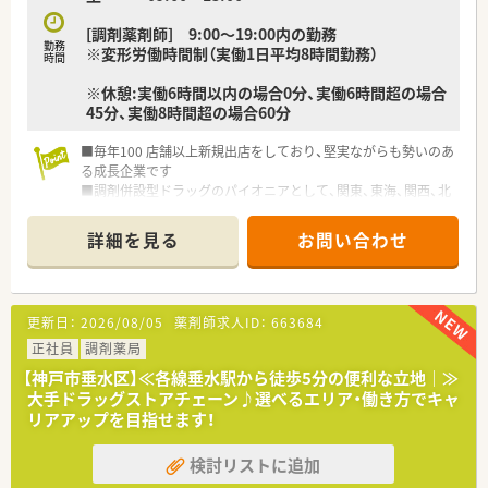
[調剤薬剤師] 9:00～19:00内の勤務
勤務
※変形労働時間制（実働1日平均8時間勤務）
時間
※休憩:実働6時間以内の場合0分、実働6時間超の場合
45分、実働8時間超の場合60分
■毎年100 店舗以上新規出店をしており、堅実ながらも勢いのあ
る成長企業です
■調剤併設型ドラッグのパイオニアとして、関東、東海、関西、北
陸・信州を中心に約1,700店舗以上を展開しています
■研修制度は様々なプランがあり、集合研修だけでなく任意で受
詳細を見る
お問い合わせ
講可能な研修も幅広く用意されています
■店舗で活躍する従業員、社外で活躍する従業員、将来経営幹部
となる従業員など、薬剤師として様々な活躍ができるフィールド
を用意されています
更新日：
2026/08/05
薬剤師求人ID：
663684
■総合薬剤師・調剤薬剤師（土日休み・19時までの勤務）どちらか
の働き方を選択できます
正社員
調剤薬局
■調剤併設型だけでなく「医療モール・クリニック併設店舗」「敷
【神戸市垂水区】≪各線垂水駅から徒歩5分の便利な立地｜≫
地内薬局」「訪問調剤特化型店舗」など様々な店舗を運営してい
大手ドラッグストアチェーン♪選べるエリア・働き方でキャ
ます
リアアップを目指せます！
■在宅医療にも積極的取り組んでおり「訪問調剤特化型店舗」を
50店舗以上、無菌調剤室は業界最多の51店舗設置しています
検討リストに追加
■「プラチナくるみん認定企業」「健康経営優良法人2023（大規模
法人部門）認定」等を取得し一人ひとりが働きやすい環境が整備