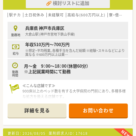
検討リストに追加
【求人情報について】
■正社員として土日祝日がお休みという、大変貴重な勤務体系の
駅チカ
土日祝休み
未経験可
高給与(600万円以上)
寮・借上社宅あり
求人です。
■全店舗に調剤監査システムを導入しており、安心して業務に取
兵庫県 神戸市兵庫区
り組める環境を整備しています。
大倉山駅 (神戸市営地下鉄山手線)
勤務地
■ドラッグストア併設店舗のため、調剤だけでなくOTCの知識や
スキルも磨くことができます。
年収510万円～700万円
※想定・平均残業、各種手当を含んだ総額 ※経験・スキルなどにより
【想定される業務内容】
給与
異なる ※600万円以上は薬
…
■保険調剤業務全般として、処方箋監査や調剤、丁寧な服薬指導
をお願いします。
月～金 9：00～18：00（休憩60分）
■1人あたりの処方箋枚数は約20枚と、ゆとりを持って患者様と
※上記就業時間にて勤務
勤務
向き合うことができます。
時間
■レセコン入力は専門センターで一括処理するため、薬剤師は対
人業務に集中できます。
≪こんな店舗です≫
900床以上のベッド数を有する大学病院の門前にあり、多種多様
な処方を扱える店舗です。
調剤だけでなく、幅広い患者様への対応力も自然と身に付く環境
です。
詳細を見る
お問い合わせ
処方箋枚数は1日70枚程度と極端に多い店舗ではありませんの
で、1つ1つをしっかりとこなしていける業務量です。
残業についても多い月でも10時間未満で収まっており、ワークラ
イフバランスを重視したい薬剤師様にはおススメです。
更新日：
2026/08/05
薬剤師求人ID：
17618