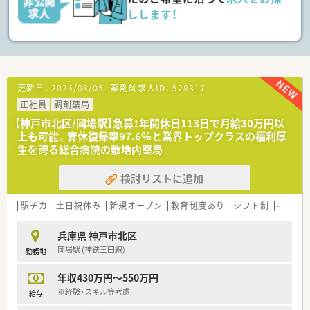
す。
しします！
■産休・育休の復帰実績が毎年10名程度あり、女性が長期的に働
きやすい環境です。
【こんな方にオススメ】
■総合病院門前で重たい処方にも対応し、薬剤師としてのスキル
を高めたい方におすすめです。
更新日：
2026/08/05
薬剤師求人ID：
528317
■平日18時まで、土日祝休みというメリハリのある働き方を希
正社員
調剤薬局
望される方に最適です。
■iPad（グーコ）のフリック入力など、新しいシステムや機械化に
【神戸市北区/岡場駅】急募！年間休日113日で月給30万円以
抵抗がない方に向いています。
上も可能。育休復帰率97.6％と業界トップクラスの福利厚
生を誇る総合病院の敷地内薬局
検討リストに追加
駅チカ
土日祝休み
新規オープン
教育制度あり
シフト制
かかり
兵庫県 神戸市北区
岡場駅 (神鉄三田線)
勤務地
年収430万円～550万円
※経験・スキル等考慮
給与