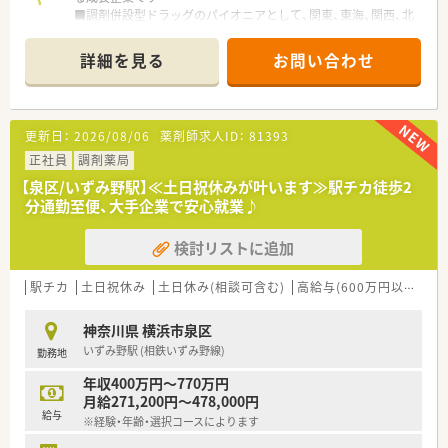
■調剤併設型ドラッグのパイオニアとして、関東、東海、関西、北
陸・信州を中心に約1,700店舗以上を展開しています
■研修制度は様々なプランがあり、集合研修だけでなく任意で受
詳細を見る
お問い合わせ
講可能な研修も幅広く用意されています
■店舗で活躍する従業員、社外で活躍する従業員、将来経営幹部
となる従業員など、薬剤師として様々な活躍ができるフィールド
を用意されています
更新日：
2026/08/06
薬剤師求人ID：
81393
■総合薬剤師・調剤薬剤師（土日休み・19時までの勤務）どちらか
の働き方を選択できます
正社員
調剤薬局
■調剤併設型だけでなく「医療モール・クリニック併設店舗」「敷
【泉区/いずみ野駅】≪土日祝休みが叶います≫駅チカ徒歩2
地内薬局」「訪問調剤特化型店舗」など様々な店舗を運営してい
分通勤至便、大手企業で安心就業♪
ます
■在宅医療にも積極的取り組んでおり「訪問調剤特化型店舗」を
検討リストに追加
50店舗以上、無菌調剤室は業界最多の51店舗設置しています
■「プラチナくるみん認定企業」「健康経営優良法人2023（大規模
法人部門）認定」等を取得し一人ひとりが働きやすい環境が整備
駅チカ
土日祝休み
土日休み(相談可含む)
高給与(600万円以上)
教
されています
■充実した研修制度、人事制度、評価制度、キャリア支援制度等
神奈川県 横浜市泉区
があるのも特徴です
いずみ野駅 (相鉄いずみ野線)
勤務地
年収400万円～770万円
月給271,200円～478,000円
給与
※経験・年齢・選択コースによります