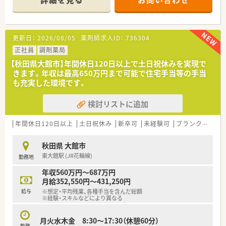
庫管理がお仕事になります
■17時45定時で残業が無いため、ご家庭やプライベートの事情
で時間に制限がある方
更新日：
2026/08/05
薬剤師求人ID：
736304
正社員
調剤薬局
【秋田県大館市】年間休日120日以上で土日祝休みを実現で
きます。年収は最高650万円まで可能で住宅手当等の手当
も充実した環境です。
検討リストに追加
年間休日120日以上
土日祝休み
新卒可
未経験可
ブランク可
残
秋田県 大館市
東大館駅 (JR花輪線)
勤務地
年収560万円～687万円
月給352,550円～431,250円
給与
※想定・平均残業、各種手当を含んだ総額
※経験・スキルなどにより異なる
月火水木金 8:30～17:30（休憩60分）
勤務