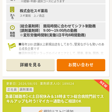
※経験・年齢・選択コースによります
■高度な医療を提供する総合病院の門前薬局で、最先端の薬物療
法に携わることができる環境です。
株式会社スギ薬局
■多くの患者様と接する機会があり、日々の業務を通じて地域医
法人
スギ薬局 上ノ島店
療への貢献を実感できる職場です。
名
■チーム医療の一員として、医師や看護師と連携しながら患者様
の健康を支えるやりがいがあります。
[総合薬剤師] 開局時間に合わせてシフト制勤務
[調剤薬剤師] 9:00～19:00内の勤務
勤務
※変形労働時間制(実働1日平均8時間勤務)
時間
■毎年100 店舗以上新規出店をしており、堅実ながらも勢いのあ
る成長企業です
■調剤併設型ドラッグのパイオニアとして、関東、東海、関西、北
陸・信州を中心に約1,700店舗以上を展開しています
■研修制度は様々なプランがあり、集合研修だけでなく任意で受
詳細を見る
お問い合わせ
講可能な研修も幅広く用意されています
■店舗で活躍する従業員、社外で活躍する従業員、将来経営幹部
となる従業員など、薬剤師として様々な活躍ができるフィールド
を用意されています
更新日：
2026/08/05
薬剤師求人ID：
189024
■総合薬剤師・調剤薬剤師（土日休み・19時までの勤務）どちらか
の働き方を選択できます
正社員
調剤薬局
■調剤併設型だけでなく「医療モール・クリニック併設店舗」「敷
急募【姫路市】≪土日祝休み＆18時まで≫総合病院門前でス
地内薬局」「訪問調剤特化型店舗」など様々な店舗を運営してい
キルアップも叶う！マイカー通勤もご相談OK
ます
■在宅医療にも積極的取り組んでおり「訪問調剤特化型店舗」を
検討リストに追加
50店舗以上、無菌調剤室は業界最多の51店舗設置しています