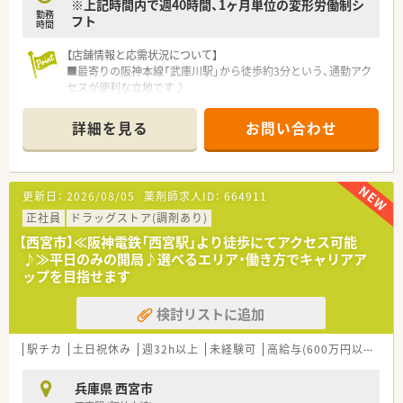
※上記時間内で週40時間、1ヶ月単位の変形労働制シ
勤務
フト
時間
【店舗情報と応需状況について】
■最寄りの阪神本線「武庫川駅」から徒歩約3分という、通勤アク
セスが便利な立地です♪
■大学病院の敷地内にあり、多岐にわたる総合科目の処方箋を1
日に200～230枚応需！
詳細を見る
お問い合わせ
■薬剤師は常時6～7名体制で、事務スタッフも複数名在籍して
おり、安心して業務に集中できます。
【募集背景と求める人物像について】
更新日：
2026/08/05
薬剤師求人ID：
664911
■今後の処方箋枚数の増加を見据え、より質の高い医療サービス
を提供するための増員募集となります。
正社員
ドラッグストア(調剤あり)
■チームワークを大切にし、多くのスタッフと連携しながら前向
【西宮市】≪阪神電鉄「西宮駅」より徒歩にてアクセス可能
きに業務に取り組める方を歓迎します！
♪≫平日のみの開局♪選べるエリア・働き方でキャリアア
■高度な処方内容に触れる機会が多いため、向上心を持って知識
ップを目指せます
やスキルを磨きたい方に最適です！
検討リストに追加
【こんな取り組みをしています】
■院内感染対策として、全ての投薬ブースに空気清浄機を設置
し、安全な環境を維持しています。
駅チカ
土日祝休み
週32h以上
未経験可
高給与(600万円以上)
寮
■無菌調剤室（クリーンルーム）を完備しており、高度な薬学管理
が求められる調剤にも対応可能です♪
兵庫県 西宮市
■法人全体でメディカルアロマの展開に力を入れており、他には