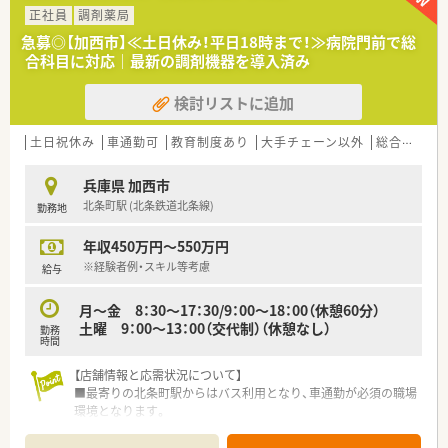
≪著しい成長を遂げている会社です≫
正社員
調剤薬局
■首都圏をメインに、全国に約90店舗展開しています。創業以来
急募◎【加西市】≪土日休み！平日18時まで！≫病院門前で総
連続で増収・増益を達成しております。
合科目に対応｜最新の調剤機器を導入済み
■無借金経営で安定しており、昇給率は年4.4％～5.8％と高い水
準を実現しています。
検討リストに追加
■過去10年の平均売上高の成長率115％、今後も毎年7～8店舗
の出店計画しています。
土日祝休み
車通勤可
教育制度あり
大手チェーン以外
総合科目
≪社員の働きやすさも大切にしています≫
■借上社宅の適用者は50,000円会社が負担致します。(敷金、礼
兵庫県 加西市
金、火災保険等、入居にかかる初期費用、本人負担なし)
北条町駅 (北条鉄道北条線)
勤務地
■エリア限定で勤務される方でも月30,000円の住宅手当がござ
います。(条件あり)
年収450万円～550万円
■年間休日122日、最大7連休のサマーホリデー取得率は84％
と、休みを取ることに理解のある職場です。
※経験者例・スキル等考慮
給与
■最新機械やテクニシャンの導入など役割分担を進め、残業時間
の圧縮に努めています。
月～金 8：30～17：30/9：00～18：00（休憩60分）
土曜 9：00～13：00（交代制）（休憩なし）
勤務
≪キャリアアップを目指せる環境≫
時間
■独立採算制の薬局運営で収益を追っていくスタイルのため、店
舗運営なども学べる環境です。
【店舗情報と応需状況について】
■薬局長だけではなく、エリアマネージャーや安全管理・教育担
■最寄りの北条町駅からはバス利用となり、車通勤が必須の職場
当マネージャー、店舗開発マネージャー、商品開発マネージャー
環境となります。
など、キャリアの多様性も魅力です。
■応需科目は市立加西病院からの総合科目で、1日の処方箋枚数
■経営陣のほとんどが薬剤師のため、入社後のフォローアップが
は約40枚です。