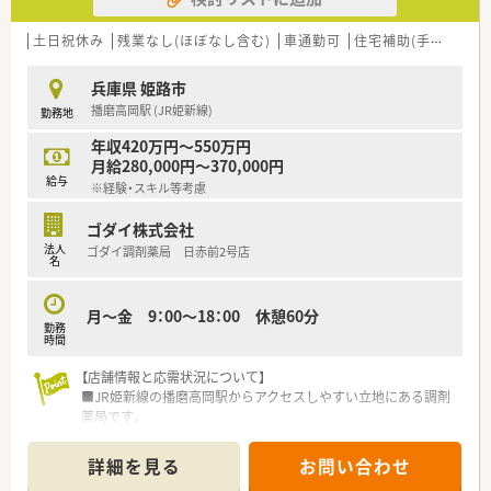
■「プラチナくるみん認定企業」「健康経営優良法人2023（大規模
法人部門）認定」等を取得し一人ひとりが働きやすい環境が整備
土日祝休み
残業なし(ほぼなし含む)
車通勤可
住宅補助(手当)あり
されています
■充実した研修制度、人事制度、評価制度、キャリア支援制度等
兵庫県 姫路市
があるのも特徴です
播磨高岡駅 (JR姫新線)
勤務地
年収420万円～550万円
月給280,000円～370,000円
給与
※経験・スキル等考慮
ゴダイ株式会社
法人
ゴダイ調剤薬局 日赤前2号店
名
月～金 9：00～18：00 休憩60分
勤務
時間
【店舗情報と応需状況について】
■JR姫新線の播磨高岡駅からアクセスしやすい立地にある調剤
薬局です。
■応需科目は総合科目で、姫路赤十字病院からの処方箋を主に応
需しています。
詳細を見る
お問い合わせ
■処方箋枚数は1日30～40枚と落ち着いており、薬剤師常時2名