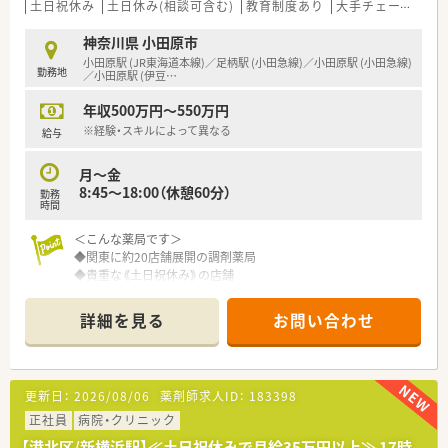
法人部門）認定」等を取得し一人ひとりが働きやすい環境が整備
土日祝休み
土日休み(相談可含む)
教育制度あり
大手チェーン以外
されています
■充実した研修制度、人事制度、評価制度、キャリア支援制度等
神奈川県 小田原市
があるのも特徴です
小田原駅 (JR東海道本線)／足柄駅 (小田急線)／小田原駅 (小田急線)
勤務地
／小田原駅 (伊豆
…
年収500万円～550万円
※経験・スキルによって異なる
給与
月～金
8:45～18:00（休憩60分）
勤務
時間
＜こんな薬局です＞
◆関東に約20店舗展開の調剤薬局
◆貴重な《土日祝休み》の店舗
総合病院門前で勉強になる処方箋を扱います
◆残業も少ないのでご家庭との両立にも◎
詳細を見る
お問い合わせ
◆正社員でも異動は通勤圏内のみ
◆定期的な勉強会や、Web上での学習システム等、継続的にステ
ップアップしていける体制が整っています！
◆研修等、会社としての受け入れ体制もしっかりしています
更新日：
2026/08/06
薬剤師求人ID：
183398
◆マイカー通勤OK
正社員
病院・クリニック
【港北区/新横浜駅】≪土日祝休みで月給35万円以上≫ 17時