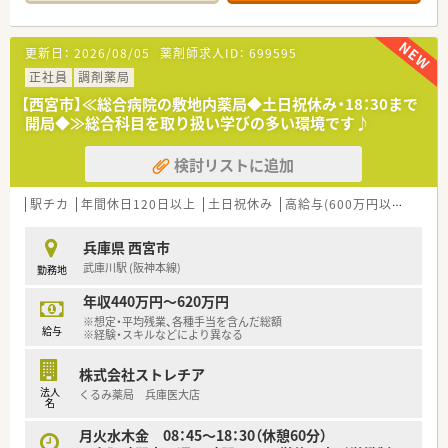
体制と事務員で対応しています。
【法人特徴について】
更新日：
2026/08/05
薬剤師求人ID：
699595
■創業90年以上の歴史を持ち、兵庫県を中心に130店舗近く展開
する安定企業です。
正社員
調剤薬局
■調剤薬局、ドラッグストア、デイサービス、居宅介護支援、ビュ
【西宮市】≪総合病院の敷地内薬局◆土日祝休み・18：30まで
ーティー事業の5本柱で事業を展開しています。
開局◆≫総合科目を取り扱い学びの多い環境です♪
■地域密着を掲げ、お客様とのコミュニケーションを通じて「情
報と付加価値」を提供することを重視しています。
検討リストに追加
【想定される業務内容】
■姫路赤十字病院から応需する総合科目の処方箋に関する調剤・
駅チカ
年間休日120日以上
土日祝休み
高給与(600万円以上)
新規
監査・服薬指導が主な業務です。
■処方箋枚数は1日平均30～40枚程度のため、患者様一人ひとり
兵庫県 西宮市
に丁寧に対応できます。
武庫川駅 (阪神本線)
勤務地
■薬剤師は常時2名体制で、事務員のサポートもあるため安心し
て業務に集中できます。
年収440万円～620万円
※想定・平均残業、各種手当を含んだ総額
【想定されるキャリアイメージ】
給与
※経験・スキルなどにより異なる
■調剤専門店、調剤併設ドラッグストア、OTC店舗など多様な形
態で経験を積むことが可能です。
株式会社ストレチア
■勤続3年で薬局長、5年でエリア長への昇進実績もあり、上昇志
法人
くるみ薬局 兵庫医大店
向のある方に応えます。
名
■将来的には本部にて、新卒採用や店舗開発、商品部などへキャ
月火水木金 08：45～18：30（休憩60分）
リアチェンジする道も用意されています。