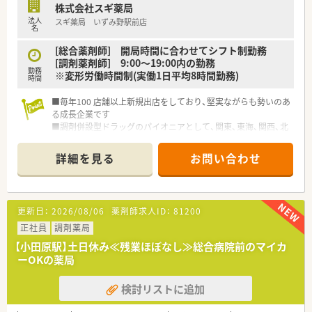
株式会社スギ薬局
法人
スギ薬局 いずみ野駅前店
名
[総合薬剤師] 開局時間に合わせてシフト制勤務
[調剤薬剤師] 9:00～19:00内の勤務
勤務
※変形労働時間制(実働1日平均8時間勤務)
時間
■毎年100 店舗以上新規出店をしており、堅実ながらも勢いのあ
る成長企業です
■調剤併設型ドラッグのパイオニアとして、関東、東海、関西、北
陸・信州を中心に約1,700店舗以上を展開しています
■研修制度は様々なプランがあり、集合研修だけでなく任意で受
詳細を見る
お問い合わせ
講可能な研修も幅広く用意されています
■店舗で活躍する従業員、社外で活躍する従業員、将来経営幹部
となる従業員など、薬剤師として様々な活躍ができるフィールド
を用意されています
更新日：
2026/08/06
薬剤師求人ID：
81200
■総合薬剤師・調剤薬剤師（土日休み・19時までの勤務）どちらか
の働き方を選択できます
正社員
調剤薬局
■調剤併設型だけでなく「医療モール・クリニック併設店舗」「敷
【小田原駅】土日休み≪残業ほぼなし≫総合病院前のマイカ
地内薬局」「訪問調剤特化型店舗」など様々な店舗を運営してい
ーOKの薬局
ます
■在宅医療にも積極的取り組んでおり「訪問調剤特化型店舗」を
検討リストに追加
50店舗以上、無菌調剤室は業界最多の51店舗設置しています
■「プラチナくるみん認定企業」「健康経営優良法人2023（大規模