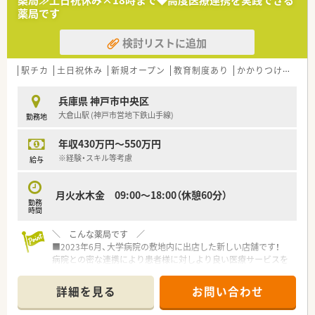
（規定あり）も適用されます。
薬局です
＼こんな会社です／
検討リストに追加
■全国に店舗展開をしている大手調剤・ドラッグストアの企業で
す。
■調剤事業を中心に、OTC販売・在宅・訪問看護など、ヘルスケア
駅チカ
土日祝休み
新規オープン
教育制度あり
かかりつけ薬剤師
事業を手掛けています。
兵庫県 神戸市中央区
大倉山駅 (神戸市営地下鉄山手線)
勤務地
年収430万円～550万円
※経験・スキル等考慮
給与
月火水木金 09:00～18:00（休憩60分）
勤務
時間
＼ こんな薬局です ／
■2023年6月、大学病院の敷地内に出店した新しい店舗です！
病院との密な連携により患者様に対しより良い医療サービスを
提供することを目標に掲げております。
■平日18時まで！土日祝お休み予定のワークライフバランスの
詳細を見る
お問い合わせ
取りやすい店舗
■オープニングスタッフとして薬局の立上げ業務から携われる