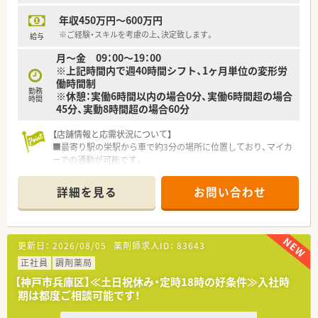
年収450万円～600万円
※ご経験・スキルを考慮の上、決定致します。
給与
月～金 09：00～19：00
※上記時間内で週40時間シフト、1ヶ月単位の変形労
働時間制
勤務
※休憩：実働6時間以内の場合0分、実働6時間超の場合
時間
45分、実動8時間超の場合60分
【店舗情報と応需状況について】
■最寄り駅の栄駅から車で約3分の場所に位置しており、マイカ
ーでの通勤が可能です。
■主な応需科目は整形外科と循環器科で、地域に密着した医療を
提供しています。
詳細を見る
お問い合わせ
■処方箋は1日約30枚で、現在は正社員薬剤師1名と事務員1名で
対応しています。
【法人特徴について】
更新日：
2026/08/05
薬剤師求人ID：
83643
■大阪に本社を構え、調剤併設店や総合病院前の調剤専門店を積
極的に展開しています。
正社員
調剤薬局
■売上高に占める調剤の割合を20%にまで高める経営方針を掲
【神戸市兵庫区】≪土日祝休み・定時18時の好条件≫入社時
げ、事業を拡大中です。
期は都度ご相談可能です！
■患者様へのカウンセリングを重視しており、コミュニケーショ
ンを大切にする社風です。