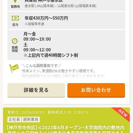
■人々のココロとカラダの健康を追求するという経営理念のも
垂水駅 (JR山陽本線)／山陽垂水駅 (山陽電鉄本線)
勤務地
と、全国に1300店舗以上を展開する業界最大手の企業です。
■調剤事業を中心に、一般用医薬品の販売や在宅医療、訪問介護
年収430万円～550万円
など、ヘルスケアに関わる幅広い事業を全国で展開しています。
■地域密着化や店舗作業の効率化を推進し、売上高は1兆円規模
※経験等考慮
給与
を誇るなど、圧倒的な企業安定性と成長性を兼ね備えています。
月～金
09：00～19：00
【勤務実態について】
土
■1分単位で残業代がしっかりと支給されるシステムを導入して
勤務
09：00～12：00
おり、サービス残業が発生しないクリーンな労働環境が魅力で
時間
※上記内で週40時間シフト制
す。
■1薬局あたりの薬剤師数が平均5.5人と多めに配置されている
＼こんな調剤薬局です／
ため、1人あたりの仕事量が少なく過誤率も極めて低いです。
外来メイン、車通勤OKの働きやすい環境です。
■年間休日は113日確保されており、毎月の休日消化率も100％
総合病院前ですので幅広く取り扱うことができます。
を維持しているため、無理なく働き続けることが可能です。
学会参加や、メーカーによる新薬勉強会なども実施され、研修制
度も充実。
詳細を見る
お問い合わせ
＼休日休暇・福利厚生について／
■年間休日は113日、半日＋半日で1日休みというカウントはせ
ず、1日単位でのお休みです。
更新日：
2026/08/05
薬剤師求人ID：
526875
■産前・産後休暇・育児休暇（子が最長2歳まで）の他、介護休暇・
看護休暇などございます。
正社員
調剤薬局
■時短勤務はお子様が小学校を卒業するまで利用可能です。
【神戸市中央区】≪2023年6月オープン・大学病院内の敷地内
■会社都合でのご自宅からの通勤ができない場合は、社宅制度
薬局≫土日祝休み×18時まで◆高度医療連携を実践できる