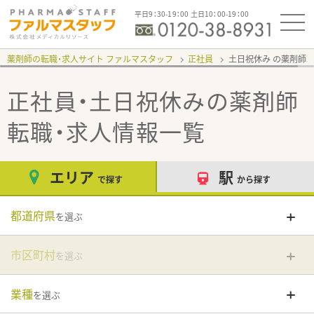
平日9：30-19：00 土日10：00-19：00
薬剤師の転職・求人サイト ファルマスタッフ
正社員
土日祝休み
正社員・土日祝休み
の薬剤師
転職・求人情報一覧
エリア
駅
で探す
から探す
都道府県
を選ぶ
市区町村
を選ぶ
業種
を選ぶ