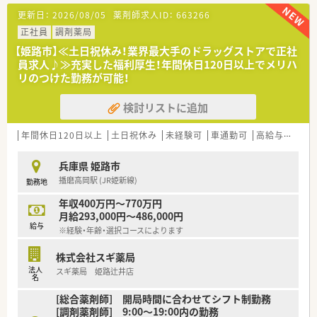
更新日：
2026/08/05
薬剤師求人ID：
663266
正社員
調剤薬局
【姫路市】≪土日祝休み！業界最大手のドラッグストアで正社
員求人♪≫充実した福利厚生！年間休日120日以上でメリハ
リのつけた勤務が可能！
検討リストに追加
年間休日120日以上
土日祝休み
未経験可
車通勤可
高給与(600万円以上)
兵庫県 姫路市
播磨高岡駅 (JR姫新線)
勤務地
年収400万円～770万円
月給293,000円～486,000円
給与
※経験・年齢・選択コースによります
株式会社スギ薬局
法人
スギ薬局 姫路辻井店
名
[総合薬剤師] 開局時間に合わせてシフト制勤務
[調剤薬剤師] 9:00～19:00内の勤務