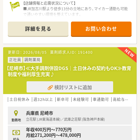
【店舗情報と応需状況について】
■JR加古川駅より徒歩13分の立地にあり、マイカー通勤も可能
で通いやすい環境を整えています。
■地域の基幹病院の門前に位置し、月間約3,800枚の多種多様な
処方箋を応需しています。
詳細を見る
お問い合わせ
■薬剤師は常勤8名を含む計10名体制で、事務員も5名在籍し手
厚い人員配置を整えています。
【法人特徴について】
更新日：
2026/08/05
薬剤師求人ID：
191400
■全国に1,300店舗以上を展開し、業界トップクラスの売上規模
を誇る安定した経営基盤です。
正社員
調剤薬局
■調剤事業に加え、OTCや在宅医療など地域社会の健康を支える
【尼崎市】≪大手調剤併設DGS｜土日休みの契約もOK≫教育
多様な事業を幅広く展開しています。
制度や福利厚生充実♪
■経営統合により強固な基盤を確立し、スケールメリットを活か
した効率的な店舗運営を行っています。
検討リストに追加
【想定される業務内容】
■総合病院からの処方箋に基づいた調剤業務全般を担当し、幅広
土日祝休み
週32h以上
新卒可
未経験可
車通勤可
高給与(600万円以上)
い疾患の知識を深めることができます。
■患者様への丁寧な服薬指導を行い、お薬に対する不安を取り除
兵庫県 尼崎市
くためのコミュニケーションを図ります。
立花駅 (JR東海道本線)／武庫之荘駅 (阪急神戸本線)
勤務地
■処方内容の監査業務を通じて、医療過誤を未然に防ぎ患者様の
安全を守る重要な役割を担います。
年収400万円～770万円
月給271,200円～478,000円
【やりがい/おすすめポイント】
給与