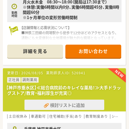
月火水木金 08:30～18:00（開局は17:30まで）
※休憩:実働6時間以内0分、実働6時間超45分、実働8時
間超60分
勤務
時間
※1ヶ月単位の変形労働時間制
【店舗情報と応需状況について】
■神鉄三田線の岡場駅から徒歩で12分ほどのアクセスとなり、
通勤にも大変便利な立地環境が魅力的な職場となっています。
■総合科目を応需しており、処方箋枚数は1日あたり60枚から70
枚、月間では1600枚ほどの対応を行っている環境です。
詳細を見る
お問い合わせ
■薬剤師は常時3名程度、事務員は常勤3名とパート1名が在籍
し、複数名体制でゆとりを持って業務に取り組める体制です。
【募集背景と求める人物像について】
更新日：
2026/08/05
薬剤師求人ID：
526941
■急性期病院の敷地内薬局として新規開局したことに伴い、オー
プニングスタッフとして活躍いただける方を急募しておりま
正社員
調剤薬局
す。
【神戸市垂水区】≪総合病院前のキレイな薬局！≫大手ドラッ
■高度医療や様々な科目に携わることが可能なため、専門性を高
グストア/教育・福利厚生が充実◎
めたい方や幅広い知識を身につけたい方に最適なポジションで
す。
検討リストに追加
■病院との密な連携により、患者様に対してより良い医療サービ
スを提供することに共感いただける人材を積極的に求めていま
す。
土日祝休み
車通勤可
住宅補助(手当)あり
教育制度あり
シフト制
【法人特徴について】
兵庫県 神戸市垂水区