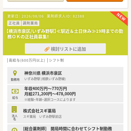
■店舗で活躍する従業員、社外で活躍する従業員、将来経営幹部
となる従業員など、薬剤師として様々な活躍ができるフィールド
を用意されています
更新日：
2026/08/06
薬剤師求人ID：
82388
■総合薬剤師・調剤薬剤師（土日休み・19時までの勤務）どちらか
の働き方を選択できます
正社員
調剤薬局
■調剤併設型だけでなく「医療モール・クリニック併設店舗」「敷
【横浜市泉区/いずみ野駅】≪駅近＆土日休み≫19時までの勤
地内薬局」「訪問調剤特化型店舗」など様々な店舗を運営してい
務ＯＫの正社員募集！
ます
■在宅医療にも積極的取り組んでおり「訪問調剤特化型店舗」を
検討リストに追加
50店舗以上、無菌調剤室は業界最多の51店舗設置しています
■「プラチナくるみん認定企業」「健康経営優良法人2023（大規模
法人部門）認定」等を取得し一人ひとりが働きやすい環境が整備
高給与(600万円以上)
シフト制
されています
■充実した研修制度、人事制度、評価制度、キャリア支援制度等
神奈川県 横浜市泉区
があるのも特徴です
いずみ野駅 (相鉄いずみ野線)
勤務地
年収400万円～770万円
月給271,200円～478,000円
給与
※経験・年齢・選択コースによります
株式会社スギ薬局
法人
スギ薬局 いずみ野駅前店
名
[総合薬剤師] 開局時間に合わせてシフト制勤務