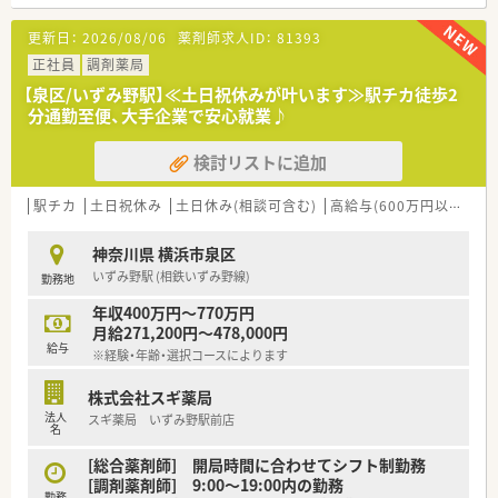
ップができますよ。
OTC販売未経験の方ももちろん歓迎です。
更新日：
2026/08/06
薬剤師求人ID：
81393
□キャリアパスが充実！薬剤師として経験を積み、
将来的には店長や本部スタッフとして活躍することも可能で
正社員
調剤薬局
す。
【泉区/いずみ野駅】≪土日祝休みが叶います≫駅チカ徒歩2
経営にご興味のある方歓迎です♪
分通勤至便、大手企業で安心就業♪
■この求人はプレミア高収入求人特集に掲載中です■
検討リストに追加
■この求人は大手薬局求人特集に掲載中です■
駅チカ
土日祝休み
土日休み(相談可含む)
高給与(600万円以上)
教
神奈川県 横浜市泉区
いずみ野駅 (相鉄いずみ野線)
勤務地
年収400万円～770万円
月給271,200円～478,000円
給与
※経験・年齢・選択コースによります
株式会社スギ薬局
法人
スギ薬局 いずみ野駅前店
名
[総合薬剤師] 開局時間に合わせてシフト制勤務
[調剤薬剤師] 9:00～19:00内の勤務
勤務