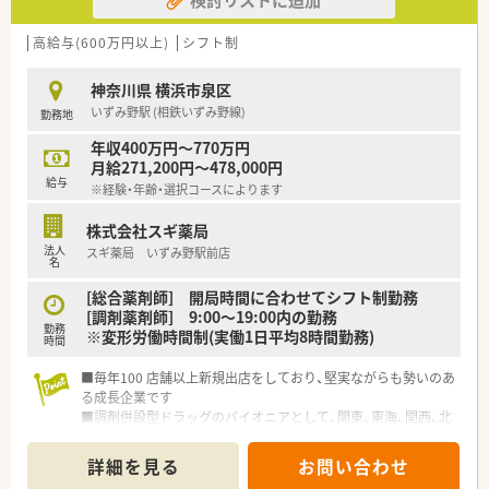
50店舗以上、無菌調剤室は業界最多の51店舗設置しています
■「プラチナくるみん認定企業」「健康経営優良法人2023（大規模
法人部門）認定」等を取得し一人ひとりが働きやすい環境が整備
高給与(600万円以上)
シフト制
されています
■充実した研修制度、人事制度、評価制度、キャリア支援制度等
神奈川県 横浜市泉区
があるのも特徴です
いずみ野駅 (相鉄いずみ野線)
勤務地
年収400万円～770万円
月給271,200円～478,000円
給与
※経験・年齢・選択コースによります
株式会社スギ薬局
法人
スギ薬局 いずみ野駅前店
名
[総合薬剤師] 開局時間に合わせてシフト制勤務
[調剤薬剤師] 9:00～19:00内の勤務
勤務
※変形労働時間制(実働1日平均8時間勤務)
時間
■毎年100 店舗以上新規出店をしており、堅実ながらも勢いのあ
る成長企業です
■調剤併設型ドラッグのパイオニアとして、関東、東海、関西、北
陸・信州を中心に約1,700店舗以上を展開しています
■研修制度は様々なプランがあり、集合研修だけでなく任意で受
詳細を見る
お問い合わせ
講可能な研修も幅広く用意されています