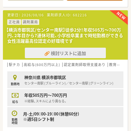
■店舗で活躍する従業員、社外で活躍する従業員、将来経営幹部
となる従業員など、薬剤師として様々な活躍ができるフィールド
を用意されています
更新日：
2026/08/06
薬剤師求人ID：
682216
■総合薬剤師・調剤薬剤師（土日休み・19時までの勤務）どちらか
の働き方を選択できます
正社員
調剤薬局
■調剤併設型だけでなく「医療モール・クリニック併設店舗」「敷
【横浜市都筑区/センター南駅】徒歩2分！年収505万～700万
地内薬局」「訪問調剤特化型店舗」など様々な店舗を運営してい
円、2年目から7連休可能、小学校卒業まで時短勤務ができる
ます
女性活躍最高位認定の好環境です
■在宅医療にも積極的取り組んでおり「訪問調剤特化型店舗」を
50店舗以上、無菌調剤室は業界最多の51店舗設置しています
検討リストに追加
■「プラチナくるみん認定企業」「健康経営優良法人2023（大規模
法人部門）認定」等を取得し一人ひとりが働きやすい環境が整備
されています
駅チカ
高給与(600万円以上)
認定薬剤師取得支援あり
教育制度あり
■充実した研修制度、人事制度、評価制度、キャリア支援制度等
があるのも特徴です
神奈川県 横浜市都筑区
センター南駅 (ブルーライン)／センター南駅 (グリーンライン)
勤務地
年収505万円～700万円
※経験、スキルにより異なる。
給与
月-土/09：00-19：00（休憩60分）
※週5日シフト制
勤務
時間