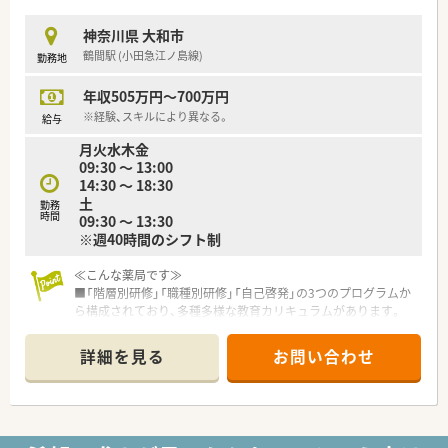
懇切丁寧で誠実なコミュニケーションが取れる方を求めていま
す。
神奈川県 大和市
■曜日や勤務時間のシフトにこだわりがなく、面対応の店舗で臨
鶴間駅 (小田急江ノ島線)
勤務地
機応変に幅広い知識を吸収したい前向きな方を歓迎します。
【法人特徴について】
年収505万円～700万円
■売上高約2兆円規模を誇るグローバル企業であり、本州と四国
を中心に約250店舗の調剤薬局を全国展開しています。
※経験、スキルにより異なる。
給与
■ショッピングモールを地域医療の拠点と位置付け、調剤だけで
月火水木金
なくOTCやシニアケアを核としたトータルサポートを行いま
09:30 ～ 13:00
す。
14:30 ～ 18:30
■地域ニーズを先取りするヘルスケアステーションを目指し、近
土
勤務
年ではクリニックの誘致など新たな取り組みも実施していま
時間
09:30 ～ 13:30
す。
※週40時間のシフト制
【こんな方が活躍中】
≪こんな薬局です≫
■面対応ならではの一辺倒ではない処方箋対応を通じて、幅広い
■「階層別研修」「職種別研修」「自己啓発」の3つのプログラムか
知識やスキルを磨きながら臨機応変に活躍している方がいま
ら構成されており、多種多様な教育カリキュラムがあります。
す。
■全店舗に錠剤監査システム・音声入力システム・監査システム
■複数年所属しているベテランスタッフや時短勤務を活用する
導入し、機械化をはかり薬剤師に求められる対人業務に注力して
子育て中のパート社員など、多様な人材が在籍しています。
詳細を見る
お問い合わせ
おります。
■未経験からスタートした方やブランクから復帰した方も、充実
■「えるぼし（最高位の3段階目）」認定を取得しており、女性も活
した研修制度を活用して一歩ずつ着実にステップアップしてい
躍できる職場です。
ます。
■自由度が高くチャレンジしやすい環境
■入社2年目から7連休取得など大手ならではの充実した福利厚