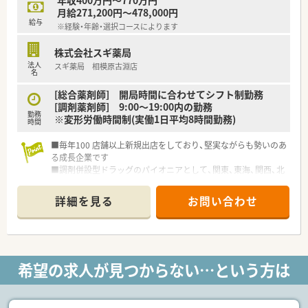
年収400万円～770万円
月給271,200円～478,000円
給与
※経験・年齢・選択コースによります
株式会社スギ薬局
法人
スギ薬局 相模原古淵店
名
[総合薬剤師] 開局時間に合わせてシフト制勤務
[調剤薬剤師] 9:00～19:00内の勤務
勤務
※変形労働時間制(実働1日平均8時間勤務)
時間
■毎年100 店舗以上新規出店をしており、堅実ながらも勢いのあ
る成長企業です
■調剤併設型ドラッグのパイオニアとして、関東、東海、関西、北
陸・信州を中心に約1,700店舗以上を展開しています
■研修制度は様々なプランがあり、集合研修だけでなく任意で受
詳細を見る
お問い合わせ
講可能な研修も幅広く用意されています
■店舗で活躍する従業員、社外で活躍する従業員、将来経営幹部
となる従業員など、薬剤師として様々な活躍ができるフィールド
を用意されています
■総合薬剤師・調剤薬剤師（土日休み・19時までの勤務）どちらか
希望の求人が見つからない…という方は
の働き方を選択できます
■調剤併設型だけでなく「医療モール・クリニック併設店舗」「敷
地内薬局」「訪問調剤特化型店舗」など様々な店舗を運営してい
ます