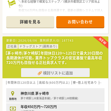
＼多彩な経験で確実なステップ／（横浜市都筑区エリア担当よ
り）
年収700万円も目指せる高待遇です。最新の調剤システムで対人
業務に専念でき、社内公募制による商品開発や店舗開発など、大
手ならではの豊富なキャリアパスが広がっています。
詳細を見る
お問い合わせ
＊------------------------------------------＊
【店舗情報と応需状況について】
■ブルーラインとグリーンラインが通るセンター南駅から徒歩2
分で、毎日の通勤に非常に便利な好立地です。
更新日：
2026/08/06
薬剤師求人ID：
187743
■近隣にある複数のクリニックから処方箋を応需しているほか、
広域の基盤病院からの処方箋も受けています。
正社員
ドラッグストア(調剤あり)
■地域の様々なお客様や患者様に対応する面応需の店舗であり、
【茅ヶ崎市/茅ケ崎駅】年間休日120〜125日で最大20日間の
幅広い処方科目に触れることができる環境です。
長期連休が可能。業界トップクラスの安定基盤で最高年収
720万円も目指せる正社員求人です。
【法人特徴について】
■業界を牽引するホールディングスの中核企業であり、全国にド
検討リストに追加
ラッグストアチェーンを広く展開しています。
■女性の活躍推進に優れた企業として、厚生労働大臣より最高位
である「えるぼし」の3段階目認定を受けています。
年間休日120日以上
高給与(600万円以上)
寮・借上社宅あり
住宅補
■健康サポート薬局の拡大や次世代ヘルスケア店舗の構築を進
めており、高い専門性と安定した経営基盤が強みです。
神奈川県 茅ヶ崎市
茅ケ崎駅 (JR東海道本線)／茅ケ崎駅 (JR相模線)
勤務地
【求人情報について】
■正社員の勤務薬剤師の募集であり、調剤業務や服薬指導をメイ
年収450万円～720万円
ンとしながらOTC医薬品の相談にも対応します。