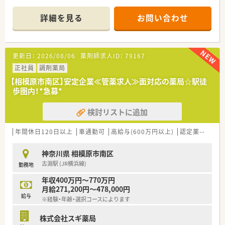
陸・信州を中心に約1,700店舗以上を展開しています
■研修制度は様々なプランがあり、集合研修だけでなく任意で受
詳細を見る
お問い合わせ
講可能な研修も幅広く用意されています
■店舗で活躍する従業員、社外で活躍する従業員、将来経営幹部
となる従業員など、薬剤師として様々な活躍ができるフィールド
を用意されています
更新日：
2026/08/06
薬剤師求人ID：
79167
■総合薬剤師・調剤薬剤師（土日休み・19時までの勤務）どちらか
の働き方を選択できます
正社員
調剤薬局
■調剤併設型だけでなく「医療モール・クリニック併設店舗」「敷
【相模原市南区】安定企業≪管薬求人≫面対応の薬局☆駅徒
地内薬局」「訪問調剤特化型店舗」など様々な店舗を運営してい
歩圏内！*急募*
ます
■在宅医療にも積極的取り組んでおり「訪問調剤特化型店舗」を
検討リストに追加
50店舗以上、無菌調剤室は業界最多の51店舗設置しています
■「プラチナくるみん認定企業」「健康経営優良法人2023（大規模
法人部門）認定」等を取得し一人ひとりが働きやすい環境が整備
年間休日120日以上
車通勤可
高給与(600万円以上)
認定薬剤師取得支援あり
されています
■充実した研修制度、人事制度、評価制度、キャリア支援制度等
神奈川県 相模原市南区
があるのも特徴です
古淵駅 (JR横浜線)
勤務地
年収400万円～770万円
月給271,200円～478,000円
給与
※経験・年齢・選択コースによります
株式会社スギ薬局