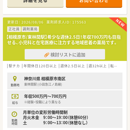
詳細を見る
お問い合わせ
■配属店舗の固定はできませんが、様々な店舗を経験すること
■仕事帰りに買い物も可能です
で、薬剤師として幅広い対応力を養うことができます。
≪こんな企業です≫
■複数店舗を展開している大手企業
更新日：
2026/08/06
薬剤師求人ID：
175563
■一般薬剤師、店舗マネジメントを経て
将来的にはその後「薬事」や「商品開発」といった分野でご活躍
正社員
調剤薬局
いただく可能です。
【相模原市/東林間駅】希少な週休2.5日！年収700万円も目指
■選択コース次第で住宅手当制度あり（1K～3DK 本人負担：
せる、小児科と在宅医療に注力する地域密着の薬局です。
28,500円～41,100円）
■育児休業から復帰率ほぼ100％！
検討リストに追加
復帰後はお子様が小学校卒業するまで最大3時間の時短勤務Ｏ
Ｋ
■チェーン企業で経営面も安心！
駅チカ
年間休日120日以上
週休2.5日以上
週32h以上
転勤なし
■商業施設内にあるため、薬剤師以外の方との接点も多くありま
す
神奈川県 相模原市南区
調剤薬局は狭い空間で薬剤師しかいない環境だから嫌・・・とい
東林間駅 (小田急江ノ島線)
勤務地
う方も安心ですね♪
年収500万円～700万円
≪オススメポイント≫
■年間休日120～125日
※経験・役職により異なる
給与
内、20日間は長期休暇として取得可能！
月単位の変形労働時間制
10日間を2回取ることも出来ます
月火木金 9：00～19：00（休憩60分）
■一般の調剤スキルだけではなく、OTCや物販などのノウハウを
勤務
土 9：00～13：00（休憩なし）
身に付けられます
時間
■店舗での経験後は豊富なキャリアパスで薬剤師以外の業務に