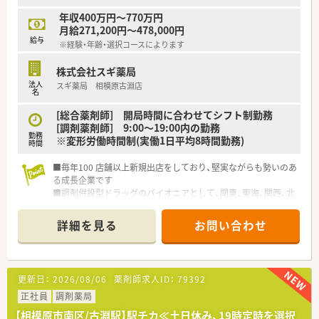
年収400万円～770万円
月給271,200円～478,000円
給与
※経験・年齢・選択コースによります
株式会社スギ薬局
法人
スギ薬局 相模原古淵店
名
[総合薬剤師] 開局時間に合わせてシフト制勤務
[調剤薬剤師] 9:00～19:00内の勤務
勤務
※変形労働時間制(実働1日平均8時間勤務)
時間
■毎年100 店舗以上新規出店をしており、堅実ながらも勢いのあ
る成長企業です
■調剤併設型ドラッグのパイオニアとして、関東、東海、関西、北
陸・信州を中心に約1,700店舗以上を展開しています
■研修制度は様々なプランがあり、集合研修だけでなく任意で受
詳細を見る
お問い合わせ
講可能な研修も幅広く用意されています
■店舗で活躍する従業員、社外で活躍する従業員、将来経営幹部
となる従業員など、薬剤師として様々な活躍ができるフィールド
を用意されています
更新日：
2026/08/06
薬剤師求人ID：
79392
■総合薬剤師・調剤薬剤師（土日休み・19時までの勤務）どちらか
の働き方を選択できます
正社員
調剤薬局
■調剤併設型だけでなく「医療モール・クリニック併設店舗」「敷
【相模原市南区/古淵駅】駅チカ≪土日休み、19時定時を選択