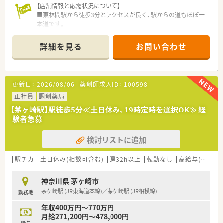
就くことも出来ます
【店舗情報と応需状況について】
■東林間駅から徒歩3分とアクセスが良く、駅からの道もほぼ一
本道です。
■小児科クリニックを門前に構え、1日40～80枚の処方箋を応需
しています。
詳細を見る
お問い合わせ
■薬剤師は常勤2名体制で、チームワークを大切にしながら業務
にあたっています。
【想定される業務内容】
更新日：
2026/08/06
薬剤師求人ID：
100598
■小児科の外来調剤がメインですが、在宅（居宅・施設）にも対応
します。
正社員
調剤薬局
■ホスピス施設（54床）の在宅業務も担当出来ます。
【茅ヶ崎駅】駅徒歩5分≪土日休み、19時定時を選択OK≫ 経
■ドミナント展開のため、近隣店舗へのヘルプや掛け持ち勤務の
験者急募
可能性があります。
検討リストに追加
【職場環境と雰囲気】
■元は一般家屋をリニューアルした店舗で、コンパクトながらも
綺麗な内観です。
駅チカ
土日休み(相談可含む)
週32h以上
転勤なし
高給与(600万円以上)
■管理薬剤師は30代から40代が中心で、若手薬剤師も活躍する
活気のある職場です。
神奈川県 茅ヶ崎市
■社長自身が薬剤師のため現場への理解が深く、風通しの良い社
茅ケ崎駅 (JR東海道本線)／茅ケ崎駅 (JR相模線)
勤務地
風が魅力です。
年収400万円～770万円
【こんな方が活躍中】
月給271,200円～478,000円
■在宅医療に積極的に関わり、専門性を高めたいという意欲のあ
給与