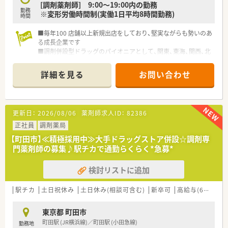
[調剤薬剤師] 9:00～19:00内の勤務
勤務
※変形労働時間制(実働1日平均8時間勤務)
時間
■毎年100 店舗以上新規出店をしており、堅実ながらも勢いのあ
る成長企業です
■調剤併設型ドラッグのパイオニアとして、関東、東海、関西、北
陸・信州を中心に約1,700店舗以上を展開しています
■研修制度は様々なプランがあり、集合研修だけでなく任意で受
詳細を見る
お問い合わせ
講可能な研修も幅広く用意されています
■店舗で活躍する従業員、社外で活躍する従業員、将来経営幹部
となる従業員など、薬剤師として様々な活躍ができるフィールド
を用意されています
更新日：
2026/08/06
薬剤師求人ID：
82386
■総合薬剤師・調剤薬剤師（土日休み・19時までの勤務）どちらか
の働き方を選択できます
正社員
調剤薬局
■調剤併設型だけでなく「医療モール・クリニック併設店舗」「敷
【町田市】≪積極採用中≫大手ドラッグストア併設☆調剤専
地内薬局」「訪問調剤特化型店舗」など様々な店舗を運営してい
門薬剤師の募集♪駅チカで通勤らくらく*急募*
ます
■在宅医療にも積極的取り組んでおり「訪問調剤特化型店舗」を
検討リストに追加
50店舗以上、無菌調剤室は業界最多の51店舗設置しています
■「プラチナくるみん認定企業」「健康経営優良法人2023（大規模
法人部門）認定」等を取得し一人ひとりが働きやすい環境が整備
駅チカ
土日祝休み
土日休み(相談可含む)
新卒可
高給与(600万円以上)
されています
■充実した研修制度、人事制度、評価制度、キャリア支援制度等
東京都 町田市
があるのも特徴です
町田駅 (JR横浜線)／町田駅 (小田急線)
勤務地