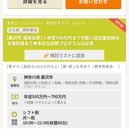
詳細を見る
お問い合わせ
◆調剤未経験の方も積極的に採用しています。
実績があるので、教育体制や指導の仕方も安心です◎
◆将来的には店長や本部スタッフとして活躍することも可能な
ので、
更新日：
2026/08/06
薬剤師求人ID：
186250
キャリアアップを目指している方にもオススメです！
正社員
調剤薬局
【藤沢市/湘南台駅】≪年収700万円まで可能≫認定薬剤師の
支援制度あり◆多彩な研修プログラムは必見
検討リストに追加
駅チカ
高給与(600万円以上)
寮・借上社宅あり
教育制度あり
高収
神奈川県 藤沢市
湘南台駅 (小田急江ノ島線)／湘南台駅 (相鉄いずみ野線)／湘南台駅
勤務地
(ブルーライン)
年収505万円～700万円
※経験・スキルによって異なる
給与
シフト制
月～祝
勤務
10:00～21:00(休憩60分)
時間