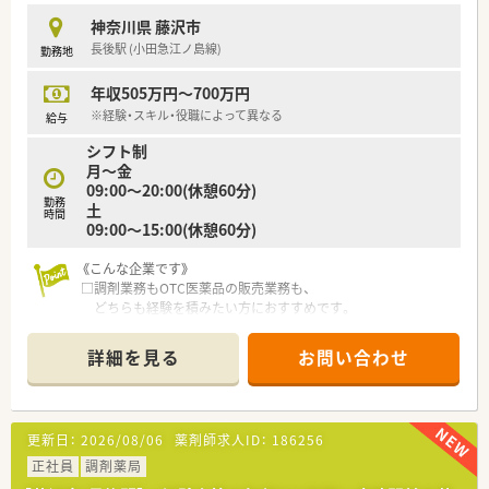
■充実した研修制度、人事制度、評価制度、キャリア支援制度等
神奈川県 藤沢市
があるのも特徴です
長後駅 (小田急江ノ島線)
勤務地
年収505万円～700万円
※経験・スキル・役職によって異なる
給与
シフト制
月～金
09:00～20:00(休憩60分)
勤務
土
時間
09:00～15:00(休憩60分)
《こんな企業です》
□調剤業務もOTC医薬品の販売業務も、
どちらも経験を積みたい方におすすめです。
□ステップアップ研修や店長研修などもあり、段階的なスキルア
ップができますよ。
詳細を見る
お問い合わせ
OTC販売未経験の方ももちろん歓迎です。
□キャリアパスが充実！薬剤師として経験を積み、
将来的には店長や本部スタッフとして活躍することも可能で
す。
更新日：
2026/08/06
薬剤師求人ID：
186256
正社員
調剤薬局