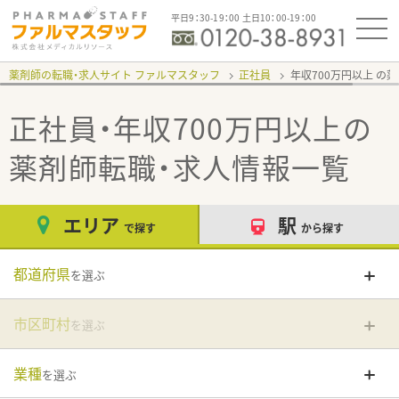
平日9：30-19：00 土日10：00-19：00
薬剤師の転職・求人サイト ファルマスタッフ
正社員
年収700万円以上
正社員・年収700万円以上
の
薬剤師転職・求人情報一覧
エリア
駅
で探す
から探す
都道府県
を選ぶ
市区町村
を選ぶ
業種
を選ぶ