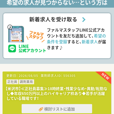
希望の求人が見つからない…という方は
生も自慢です。
■育児短時間制度（1日最大2時間）は、お子様が小学校を卒業す
るまで利用できます。男女問わず利用可能です。
■フレキシブル育児・介護休憩制度があります。対象者に限り、
新着求人を受け取る
育児・介護のため休憩時間を2〜4時間にすることも可能です
ファルマスタッフLINE公式アカ
≪業務内容≫
■広域の処方箋に対する調剤・監査・服薬指導業務を主に対応い
ウントを友だち追加して、
希望の
ただきます。
条件を登録
すると、
新着求人
が届
■近隣には複数のクリニックがあり、基幹病院からも処方箋を受
きます♪
けています。
■調剤業務の傍ら、OTCの相談対応などもございますので、調
剤・セルフメディケーションの両面でスキルアップいただけま
す。
≪研修制度≫
■コミュニケーションや接遇といった対人スキルだけでなく、病
更新日：
2026/08/05
薬剤師求人ID：
556305
態と薬の関係性、薬事関係法規といった薬剤師としてのスキルを
正社員
調剤薬局
伸ばせる研修が整っています。
【米沢市】≪正社員募集≫18時終業・残業少なめ・異動/転勤な
■サプリメント管理士やアロマテラピー検定といった資格取得
し◆年収650万円以上のハイキャリア枠あり◆若手が活躍
を目指し、100種類以上ある講座から希望のものを選択して受講
している職場です！
できる通信教育もございます。
■薬局長、ファーマシースーパーバイザーといったマネジメン
ト、店舗運営スキルを学習する研修もあります。
検討リストに追加