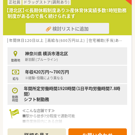
1日に約70枚から80枚の処方箋に対応しています。
正社員
ドラッグストア(調剤あり)
■内科から眼科や耳鼻科まで多岐にわたる処方箋が集まるため、
【港北区】≪長期休暇制度あり≫産休育休実績多数！時短勤務
扱う医薬品の種類も多く総合的な知識が身につきます。
制度があるので長く続けられます
【募集背景と求める人物像について】
検討リストに追加
■今回は4月までにご入社いただける方を優先した募集となって
おり、これまでのご経験を活かして働ける環境です。
■原則として調剤経験がある方を求めていますが、ご経験が浅い
年間休日120日以上
高給与(600万円以上)
住宅補助(手当)あり
教育
場合でもお気軽にご相談いただける受け入れ体制です。
■50代前半くらいまでの方を対象としており、複数の店舗を経
神奈川県 横浜市港北区
験しながらスキルアップを図りたいという意欲を歓迎します。
新羽駅 (ブルーライン)
勤務地
【法人特徴について】
年収420万円～700万円
■全国に幅広く店舗を展開し、約2兆円規模の売上高を誇る小売
業ナンバーワンのグローバル企業が運営しています。
※経験・役職により異なる
給与
■調剤事業だけでなくヘルスケア全体を重要事業と位置づけ、地
年間所定労働時間1920時間（1日平均労働時間7.8時
域ニーズを先取りするステーションを目指しています。
間）
■安定した経営基盤のもとで充実した福利厚生が整っており、将
勤務
シフト制勤務
来にわたって長く安心して働き続けることが可能です。
時間
【求人情報について】
≪こんな店舗です≫
■ご経験やスキル次第では年収700万円以上の提示も可能であ
■駅から徒歩7分程度で通勤可能
り、高収入を目指す薬剤師の方に非常におすすめです。
■商業施設内にある店舗
■年間休日は120日から125日確保されており、最大で20日間の
■患者様は買い物ついでに処方箋を持ってくるので待合室でま
長期連休を分割して取得できる魅力的な制度があります。
つぇるプレッシャーが少ない