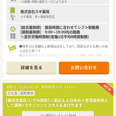
※経験・年齢・選択コースによります
る方が活躍中です。
■従来の薬局業務に捉われず、新しいことに挑戦したいという意
株式会社スギ薬局
欲的な方が多いです。
法人
スギ薬局 茅ヶ崎新栄町店
■経営者とともに会社を成長させていきたいという、前向きな方
名
が活躍しています。
[総合薬剤師] 開局時間に合わせてシフト制勤務
[調剤薬剤師] 9:00～19:00内の勤務
勤務
※変形労働時間制(実働1日平均8時間勤務)
時間
■毎年100 店舗以上新規出店をしており、堅実ながらも勢いのあ
る成長企業です
■調剤併設型ドラッグのパイオニアとして、関東、東海、関西、北
陸・信州を中心に約1,700店舗以上を展開しています
■研修制度は様々なプランがあり、集合研修だけでなく任意で受
詳細を見る
お問い合わせ
講可能な研修も幅広く用意されています
■店舗で活躍する従業員、社外で活躍する従業員、将来経営幹部
となる従業員など、薬剤師として様々な活躍ができるフィールド
を用意されています
更新日：
2026/08/06
薬剤師求人ID：
82420
■総合薬剤師・調剤薬剤師（土日休み・19時までの勤務）どちらか
の働き方を選択できます
正社員
調剤薬局
■調剤併設型だけでなく「医療モール・クリニック併設店舗」「敷
【横浜市泉区/いずみ野駅】≪駅近＆土日休み≫管理薬剤師と
地内薬局」「訪問調剤特化型店舗」など様々な店舗を運営してい
して調剤+マネジメントスキルもあげれます
ます
■在宅医療にも積極的取り組んでおり「訪問調剤特化型店舗」を
検討リストに追加