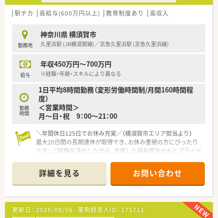
駅チカ
高給与(600万円以上)
教育制度あり
高収入
神奈川県 横須賀市
久里浜駅 (JR横須賀線)／京急久里浜駅 (京急久里浜線)
勤務地
年収450万円～700万円
※経験・年齢・スキルにより異なる
給与
1日平均8時間勤務（変形労働時間制/月間160時間程
度）
＜営業時間＞
勤務
時間
月～日・祝 9：00～21：00
＼年間休日125日でお休み充実／（横須賀市エリア担当より）
最大20日間の長期連休が取得でき、お休み重視の方にぴったり
です。ご経験を活かしながら、充実した福利厚生のもとプライベ
ートと両立して働ける環境が整っています。
＊------------------------------------------＊
詳細を見る
お問い合わせ
【店舗情報と応需状況について】
■ショッピングモール内に位置しており、お買い物ついでに来局
される幅広い層のお客様から処方箋を応需しています。
更新日：
2026/08/06
薬剤師求人ID：
175711
■近隣の医療機関などから多種多様な科目を面で応需しており、