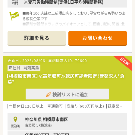
※変形労働時間制(実働1日平均8時間勤務)
時間
■毎年100 店舗以上新規出店をしており、堅実ながらも勢いのあ
る成長企業です
■調剤併設型ドラッグのパイオニアとして、関東、東海、関西、北
陸・信州を中心に約1,700店舗以上を展開しています
■研修制度は様々なプランがあり、集合研修だけでなく任意で受
詳細を見る
お問い合わせ
講可能な研修も幅広く用意されています
■店舗で活躍する従業員、社外で活躍する従業員、将来経営幹部
となる従業員など、薬剤師として様々な活躍ができるフィールド
を用意されています
更新日：
2026/08/06
薬剤師求人ID：
79600
■総合薬剤師・調剤薬剤師（土日休み・19時までの勤務）どちらか
の働き方を選択できます
正社員
調剤薬局
■調剤併設型だけでなく「医療モール・クリニック併設店舗」「敷
【相模原市南区】≪高年収可≫転居可能者限定！管薬求人*急
地内薬局」「訪問調剤特化型店舗」など様々な店舗を運営してい
募*
ます
■在宅医療にも積極的取り組んでおり「訪問調剤特化型店舗」を
検討リストに追加
50店舗以上、無菌調剤室は業界最多の51店舗設置しています
■「プラチナくるみん認定企業」「健康経営優良法人2023（大規模
法人部門）認定」等を取得し一人ひとりが働きやすい環境が整備
年間休日120日以上
車通勤可
高給与(600万円以上)
認定薬剤師取得支援あり
されています
■充実した研修制度、人事制度、評価制度、キャリア支援制度等
神奈川県 相模原市南区
があるのも特徴です
古淵駅 (JR横浜線)
勤務地