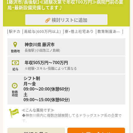
【藤沢市/長後駅】≪経験次第で年収700万円≫病院門前の薬
局・最新設備完備してます♪
検討リストに追加
駅チカ
高給与(600万円以上)
寮・借上社宅あり
教育制度あり
高収
神奈川県 藤沢市
長後駅 (小田急江ノ島線)
勤務地
年収505万円～700万円
※経験・スキル・役職によって異なる
給与
シフト制
月～金
09:00～20:00(休憩60分)
勤務
土
時間
09:00～15:00(休憩60分)
≪こんな薬局です≫
◆神奈川県内に複数店舗展開してるドラッグストア系の企業で
す。
こちらの店舗は調剤併設店ですが、業務は調剤メインでOTC販
売はほぼありません。