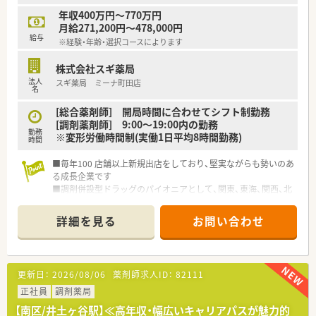
年収400万円～770万円
月給271,200円～478,000円
給与
※経験・年齢・選択コースによります
株式会社スギ薬局
法人
スギ薬局 ミーナ町田店
名
[総合薬剤師] 開局時間に合わせてシフト制勤務
[調剤薬剤師] 9:00～19:00内の勤務
勤務
※変形労働時間制(実働1日平均8時間勤務)
時間
■毎年100 店舗以上新規出店をしており、堅実ながらも勢いのあ
る成長企業です
■調剤併設型ドラッグのパイオニアとして、関東、東海、関西、北
陸・信州を中心に約1,700店舗以上を展開しています
■研修制度は様々なプランがあり、集合研修だけでなく任意で受
詳細を見る
お問い合わせ
講可能な研修も幅広く用意されています
■店舗で活躍する従業員、社外で活躍する従業員、将来経営幹部
となる従業員など、薬剤師として様々な活躍ができるフィールド
を用意されています
更新日：
2026/08/06
薬剤師求人ID：
82111
■総合薬剤師・調剤薬剤師（土日休み・19時までの勤務）どちらか
の働き方を選択できます
正社員
調剤薬局
■調剤併設型だけでなく「医療モール・クリニック併設店舗」「敷
【南区/井土ヶ谷駅】≪高年収・幅広いキャリアパスが魅力的