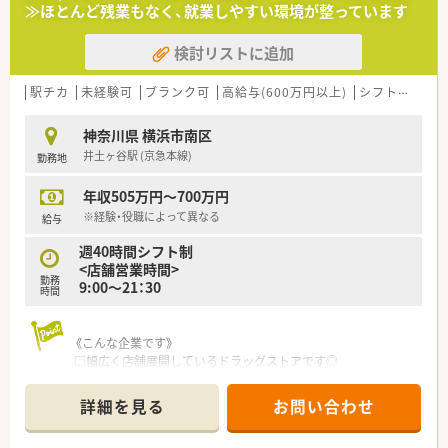
地内薬局」「訪問調剤特化型店舗」など様々な店舗を運営してい
≫ほとんど残業もなく、就業しやすい環境が整っています
ます
■在宅医療にも積極的取り組んでおり「訪問調剤特化型店舗」を
検討リストに追加
50店舗以上、無菌調剤室は業界最多の51店舗設置しています
■「プラチナくるみん認定企業」「健康経営優良法人2023（大規模
法人部門）認定」等を取得し一人ひとりが働きやすい環境が整備
駅チカ
未経験可
ブランク可
高給与(600万円以上)
シフト制
大
されています
■充実した研修制度、人事制度、評価制度、キャリア支援制度等
神奈川県 横浜市南区
があるのも特徴です
井土ヶ谷駅 (京急本線)
勤務地
年収505万円～700万円
※経験・役職によって異なる
給与
週40時間シフト制
<店舗営業時間>
勤務
9:00～21：30
時間
《こんな企業です》
□幅広く店舗展開しているドラッグストアです◎
□店舗形態にバリエーションがあるため、いろいろな勤務要望に
応えることができます。
詳細を見る
お問い合わせ
幅広い経験も積んでいただけますよ。
□ステップアップ研修や店長研修などもあり、段階的なスキルア