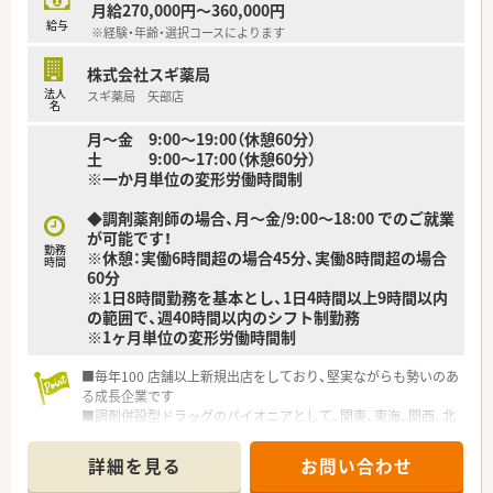
月給270,000円～360,000円
給与
※経験・年齢・選択コースによります
株式会社スギ薬局
法人
スギ薬局 矢部店
名
月～金 9:00～19:00（休憩60分）
土 9:00～17:00（休憩60分）
※一か月単位の変形労働時間制
◆調剤薬剤師の場合、月～金/9:00～18:00 でのご就業
が可能です！
勤務
※休憩：実働6時間超の場合45分、実働8時間超の場合
時間
60分
※1日8時間勤務を基本とし、1日4時間以上9時間以内
の範囲で、週40時間以内のシフト制勤務
※1ヶ月単位の変形労働時間制
■毎年100 店舗以上新規出店をしており、堅実ながらも勢いのあ
る成長企業です
■調剤併設型ドラッグのパイオニアとして、関東、東海、関西、北
陸・信州を中心に約1,700店舗以上を展開しています
■研修制度は様々なプランがあり、集合研修だけでなく任意で受
詳細を見る
お問い合わせ
講可能な研修も幅広く用意されています