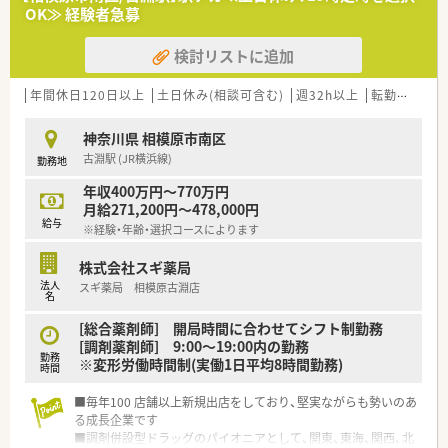
地内薬局」「訪問調剤特化型店舗」など様々な店舗を運営してい
OK≫ 経験者急募
ます
■在宅医療にも積極的取り組んでおり「訪問調剤特化型店舗」を
検討リストに追加
50店舗以上、無菌調剤室は業界最多の51店舗設置しています
■「プラチナくるみん認定企業」「健康経営優良法人2023（大規模
法人部門）認定」等を取得し一人ひとりが働きやすい環境が整備
年間休日120日以上
土日休み(相談可含む)
週32h以上
転勤なし
車
されています
■充実した研修制度、人事制度、評価制度、キャリア支援制度等
神奈川県 相模原市南区
があるのも特徴です
古淵駅 (JR横浜線)
勤務地
年収400万円～770万円
月給271,200円～478,000円
給与
※経験・年齢・選択コースによります
株式会社スギ薬局
法人
スギ薬局 相模原古淵店
名
[総合薬剤師] 開局時間に合わせてシフト制勤務
[調剤薬剤師] 9:00～19:00内の勤務
勤務
※変形労働時間制(実働1日平均8時間勤務)
時間
■毎年100 店舗以上新規出店をしており、堅実ながらも勢いのあ
る成長企業です
■調剤併設型ドラッグのパイオニアとして、関東、東海、関西、北