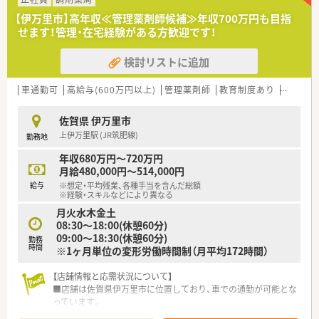
おり、スタッフ同士が協力しながら日々の業務に励んでいます。
【伊万里市】高年収≪管理薬剤師候補≫年収700万円も目指
せます！管理・在宅経験がある方歓迎です！
【法人特徴について】
■山形県内に3店舗の調剤薬局を展開しており、ドクターが院外
検討リストに追加
処方にするタイミングで開局してきた地域密着型の企業です。
■代表自身も現役の薬剤師として現場に出ており、スタッフが働
きやすい職場環境づくりに力を入れている風通しの良い組織で
車通勤可
高給与(600万円以上)
管理薬剤師
教育制度あり
シフト
す。
■店舗間の異動や転勤はありませんが、定期的に他の店舗のスタ
佐賀県 伊万里市
ッフと情報交換を行う機会があり横のつながりが強い社風で
上伊万里駅 (JR筑肥線)
勤務地
す。
年収680万円～720万円
【想定される業務内容】
月給480,000円～514,000円
■近隣の医療機関から発行される小児科や泌尿器科、内科などの
給与
※想定・平均残業、各種手当を含んだ総額
幅広い科目の処方箋に基づき、正確かつ迅速な調剤業務を行いま
※経験・スキルなどにより異なる
す。
月火水木金土
■調剤されたお薬の正確な監査業務を通じて、患者様に安全にお
08:30～18:00(休憩60分)
薬をお渡しするための最終確認を責任を持って実施いたしま
09:00～18:30(休憩60分)
勤務
す。
時間
※1ヶ月単位の変形労働時間制（月平均172時間）
■小さいお子様からご高齢の方まで幅広い年代の患者様に対し
て、お薬の正しい服用方法や注意点を分かりやすく説明します。
【店舗情報と応需状況について】
■店舗は佐賀県伊万里市に位置しており、車での通勤が可能とな
【想定されるモデル年収】
っています。
■これまでの調剤経験を最大限に評価し、入社時の理論年収は
■応需科目は内科、呼吸器科、整形外科、皮膚科、透析、漢方と幅