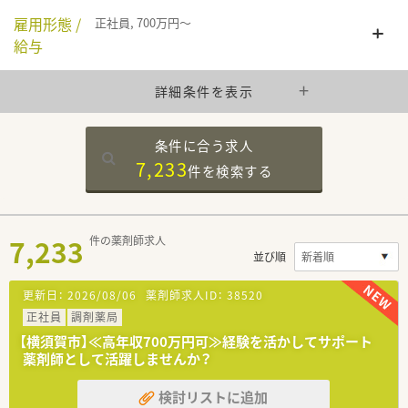
雇用形態 /
正社員, 700万円～
給与
詳細条件を表示
条件に合う求人
7,233
件を
検索する
7,233
件の薬剤師求人
並び順
更新日：
2026/08/06
薬剤師求人ID：
38520
正社員
調剤薬局
【横須賀市】≪高年収700万円可≫経験を活かしてサポート
薬剤師として活躍しませんか？
検討リストに追加