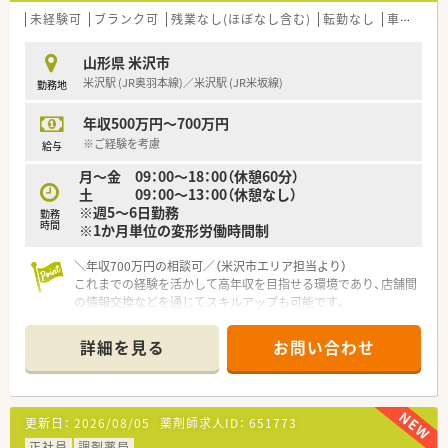
未経験可
ブランク可
残業なし(ほぼなし含む)
転勤なし
車通勤可
山形県 米沢市
米沢駅 (JR奥羽本線)／米沢駅 (JR米坂線)
勤務地
年収500万円～700万円
※ご経験を考慮
給与
月～金 09：00～18：00（休憩60分）
土 09：00～13：00（休憩なし）
※週5～6日勤務
勤務
時間
※1か月単位の変形労働時間制
＼年収700万円の相談可／（米沢市エリア担当より）
これまでの経験を活かして高年収を目指せる環境であり、店舗間
の情報交換などを通じてスキルアップも可能です。
＊------------------------------------------＊
詳細を見る
お問い合わせ
【店舗情報と応需状況について】
■米沢駅から車で4分の場所に位置しており、マイカーでの通勤
が可能なため毎日の移動負担を軽減できる便利な立地です。
■小児科や泌尿器科をはじめ内科などを応需しており、1日あた
更新日：
2026/08/05
薬剤師求人ID：
651773
り約100枚の処方箋に丁寧に対応している地域密着型店舗です。
■薬剤師は3名、事務スタッフは4名の充実した体制で運営して
正社員
調剤薬局