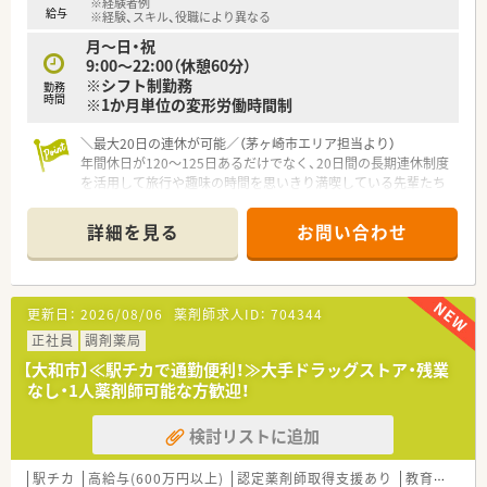
※経験者例
■提示される想定年収は505万円から700万円となっており、こ
給与
※経験、スキル、役職により異なる
れまでの実務経験やスキルにより優遇されます。
月～日・祝
■入社2年目からは休日・休暇が年間122日以上となり、大手企業
9:00～22:00（休憩60分）
ならではの充実した労働条件が整っています。
※シフト制勤務
勤務
時間
※1か月単位の変形労働時間制
＼最大20日の連休が可能／（茅ヶ崎市エリア担当より）
年間休日が120〜125日あるだけでなく、20日間の長期連休制度
を活用して旅行や趣味の時間を思いきり満喫している先輩たち
がたくさんいます。
＊------------------------------------------＊
詳細を見る
お問い合わせ
【店舗情報と応需状況について】
■最寄り駅であるJR東海道本線および相模線の茅ケ崎駅から、
平坦で歩きやすい道を徒歩7分ほどの好立地に位置しています。
更新日：
2026/08/06
薬剤師求人ID：
704344
■大手ショッピングセンター内にあり、応需科目は総合科目で処
方箋の応需枚数は1日あたり約30枚から40枚程度です。
正社員
調剤薬局
■体制は常勤薬剤師2名とパート6名が在籍し、常時1〜2名に加
【大和市】≪駅チカで通勤便利！≫大手ドラッグストア・残業
えて調剤事務も常時1〜2名前後が勤務しています。
なし・1人薬剤師可能な方歓迎！
【募集背景と求める人物像について】
検討リストに追加
■大手ならではの安定したサービスを継続して提供するため、体
制強化と欠員補充を目的として正社員を急募しています。
■大型の商業施設内でお客様や患者様と関わることが多いため、
駅チカ
高給与(600万円以上)
認定薬剤師取得支援あり
教育制度あり