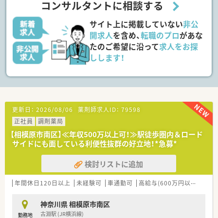
コンサルタントに相談する
■在宅医療にも積極的取り組んでおり「訪問調剤特化型店舗」を
50店舗以上、無菌調剤室は業界最多の51店舗設置しています
サイト上に掲載していない
非公
■「プラチナくるみん認定企業」「健康経営優良法人2023（大規模
法人部門）認定」等を取得し一人ひとりが働きやすい環境が整備
開求人
を含め、
転職のプロ
があな
されています
たのご希望に沿って
求人をお探
■充実した研修制度、人事制度、評価制度、キャリア支援制度等
しします！
があるのも特徴です
更新日：
2026/08/06
薬剤師求人ID：
79598
正社員
調剤薬局
【相模原市南区】≪年収500万以上可！≫駅徒歩圏内＆ロード
サイドにも面している利便性抜群の好立地！*急募*
検討リストに追加
年間休日120日以上
未経験可
車通勤可
高給与(600万円以上)
認定
神奈川県 相模原市南区
古淵駅 (JR横浜線)
勤務地