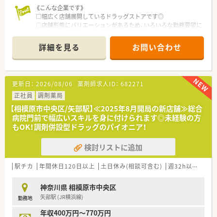
《こんな企業です》
□幅広く店舗展開しているドラッグストアです◎
□店舗形態にバリエーションがあるため、いろいろな勤務要望に
応えることができます。
幅広い経験も積んでいただけますよ。
詳細を見る
お問い合わせ
□ステップアップ研修や店長研修などもあり、段階的なスキルア
ップができますよ。
OTC販売未経験の方ももちろん歓迎です。
□キャリアパスが充実！薬剤師として経験を積み、
更新日：
2026/08/06
薬剤師求人ID：
682271
将来的には店長や本部スタッフとして活躍することも可能で
す。
正社員
調剤薬局
経営にご興味のある方歓迎です♪
【相模原市中央区/矢部駅】≪2025年8月開局の新店舗≫総合
病院門前で幅広いスキルを身に付けられます◎未経験の方
もOK！調剤併設型ドラッグのパイオニア！
検討リストに追加
駅チカ
年間休日120日以上
土日休み(相談可含む)
週32h以上
新卒
神奈川県 相模原市中央区
矢部駅 (JR横浜線)
勤務地
年収400万円～770万円