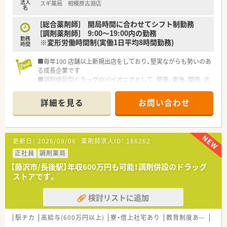
法人
スギ薬局 相模原古淵店
名
[総合薬剤師] 開局時間に合わせてシフト制勤務
[調剤薬剤師] 9:00～19:00内の勤務
勤務
※変形労働時間制(実働1日平均8時間勤務)
時間
■毎年100 店舗以上新規出店をしており、堅実ながらも勢いのあ
る成長企業です
■調剤併設型ドラッグのパイオニアとして、関東、東海、関西、北
陸・信州を中心に約1,700店舗以上を展開しています
■研修制度は様々なプランがあり、集合研修だけでなく任意で受
詳細を見る
お問い合わせ
講可能な研修も幅広く用意されています
■店舗で活躍する従業員、社外で活躍する従業員、将来経営幹部
となる従業員など、薬剤師として様々な活躍ができるフィールド
を用意されています
更新日：
2026/08/06
薬剤師求人ID：
186262
■総合薬剤師・調剤薬剤師（土日休み・19時までの勤務）どちらか
の働き方を選択できます
正社員
調剤薬局
■調剤併設型だけでなく「医療モール・クリニック併設店舗」「敷
【藤沢市/長後駅】年収600万円も可能！調剤併設のドラッグ
地内薬局」「訪問調剤特化型店舗」など様々な店舗を運営してい
ストアです。
ます
■在宅医療にも積極的取り組んでおり「訪問調剤特化型店舗」を
検討リストに追加
50店舗以上、無菌調剤室は業界最多の51店舗設置しています
■「プラチナくるみん認定企業」「健康経営優良法人2023（大規模
法人部門）認定」等を取得し一人ひとりが働きやすい環境が整備
駅チカ
高給与(600万円以上)
寮・借上社宅あり
教育制度あり
高収
されています