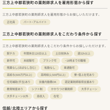
三方上中郡若狭町の薬剤師求人を雇用形態から探す
三方上中郡若狭町の薬剤師求人を雇用形態からお探しいただけます。
正社員
パート・アルバイト
三方上中郡若狭町の薬剤師求人をこだわり条件から探す
三方上中郡若狭町の薬剤師求人をこだわり条件からお探しいただけます。
駅チカ
年間休日120日以上
土日祝休み
週32h以上
新卒可
未経験可
ブランク可
~18時までの職場
残業なし(ほぼなし含む)
転勤なし
車通勤可
高給与(600万円以上)
高時給(2,500円以上)
寮・借上社宅あり
住宅補助(手当)あり
扶養内勤務OK
認定薬剤師取得支援あり
教育制度あり
シフト制
かかりつけ薬剤師
大手チェーン
大手チェーン以外
高収入
在宅
信越/北陸エリアから探す