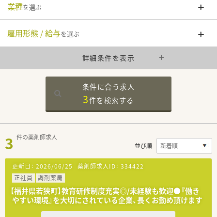
業種
を選ぶ
雇用形態 / 給与
を選ぶ
詳細条件を表示
条件に合う求人
3
件を
検索する
3
件の薬剤師求人
並び順
更新日：
2026/06/25
薬剤師求人ID：
334422
正社員
調剤薬局
【福井県若狭町】教育研修制度充実◎/未経験も歓迎●『働き
やすい環境』を大切にされている企業、長くお勤め頂けます