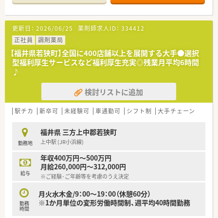
アップをお考えの方必見です！
更新日：
2026/06/25
薬剤師求人ID：
334412
正社員
調剤薬局
【福井県若狭町】全国に400店舗以上を展開する大手●選択
型福利厚生サービスなど福利厚生充実◎残業月平均6時間
♪
検討リストに追加
駅チカ
新卒可
未経験可
車通勤可
シフト制
大手チェーン
福井県 三方上中郡若狭町
上中駅 (JR小浜線)
勤務地
年収400万円～500万円
月給260,000円～312,000円
給与
※ご経験･ご年齢等を考慮のうえ決定
月火水木金/9：00～19：00（休憩60分）
※1か月単位の変形労働時間制、週平均40時間勤務
勤務
時間