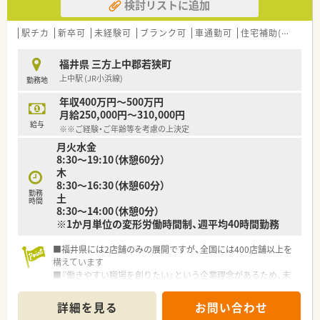
検討リストに追加
駅チカ
新卒可
未経験可
ブランク可
車通勤可
住宅補助(手当)あり
福井県 三方上中郡若狭町
上中駅 (JR小浜線)
勤務地
年収400万円～500万円
月給250,000円～310,000円
給与
※※ご経験・ご年齢等を考慮の上決定
月火水金
8:30～19:10（休憩60分）
木
8:30～16:30（休憩60分）
勤務
土
時間
8:30～14:00（休憩0分）
※1か月単位の変形労働時間制、週平均40時間勤務
■福井県には2店舗のみの展開ですが、全国には400店舗以上を
構えています
■『働きやすい職場を創りたい』という企業理念があるため、未
経験の方でも相手起点で考えられる方を歓迎しております！
■教育研修制度も充実◎学会・学術発表やマネジメント研修、病
詳細を見る
お問い合わせ
院研修や領域別プログラムなど学びたい方・薬剤師としてスキル