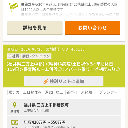
■設立から20年を超え、店舗数は420店舗以上、薬剤師様の人数
は1900人以上の企業様です
■働きやすい職場を作りたい、というお考えがあるため一緒に働
く同僚の皆様を大切に考えられる方にピッタリの職場です
■未経験・ブランクがおありになる方でも、上記のように『誰か
詳細を見る
お問い合わせ
のために』働ける方であれば、ぜひお問い合わせください！
更新日：
2026/06/25
薬剤師求人ID：
406110
正社員
病院・クリニック
【福井県三方上中郡】＜精神科病院/土日祝休み・年間休日
119日＞保育所ルーム併設◎！アパート借り上げ制度あり◎
検討リストに追加
駅チカ
土日祝休み
週32h以上
新卒可
未経験可
ブランク可
残
福井県 三方上中郡若狭町
上中駅 (JR小浜線)
勤務地
年収420万円～550万円
※※ご経験・ご年齢等を考慮の上決定