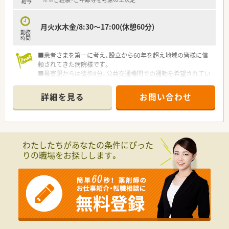
給与
月火水木金/8:30～17:00(休憩60分)
勤務
時間
■患者さまを第一に考え、設立から60年を超え地域の皆様に信
頼されてきた病院様です。
■最寄駅からは徒歩8分、公共交通機関での通勤を希望されてい
る方にも便利な立地です！もちろん車通勤も可能◎
■敷金・礼金の負担もなく、アパート借り上げ制度(病院様での上
詳細を見る
お問い合わせ
限額あり)もありますのでＵターン・Iターンをお考えの方にもオ
ススメ
■福井県ですが三方上中郡ですので京都府・滋賀県にも近く自然
豊かなエリアです。日本海側の美味しい海鮮を楽しんだり、観光
地もたくさんあったりとオススメのエリアです
わたしたちがあなたの条件にぴった
りの職場をお探しします。