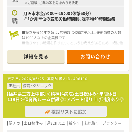
給与
※ご経験･ご年齢等を考慮のうえ決定
月火水木金/9：00～19：00（休憩60分）
※1か月単位の変形労働時間制、週平均40時間勤務
勤務
時間
■設立から20年を超え、店舗数は420店舗以上、薬剤師様の人数
は1900人以上の企業様です
■働きやすい職場を作りたい、というお考えがあるため一緒に働
く同僚の皆様を大切に考えられる方にピッタリの職場です
■未経験・ブランクがおありになる方でも、上記のように『誰か
詳細を見る
お問い合わせ
のために』働ける方であれば、ぜひお問い合わせください！
更新日：
2026/06/25
薬剤師求人ID：
406110
正社員
病院・クリニック
【福井県三方上中郡】＜精神科病院/土日祝休み・年間休日
119日＞保育所ルーム併設◎！アパート借り上げ制度あり◎
検討リストに追加
駅チカ
土日祝休み
週32h以上
新卒可
未経験可
ブランク可
残