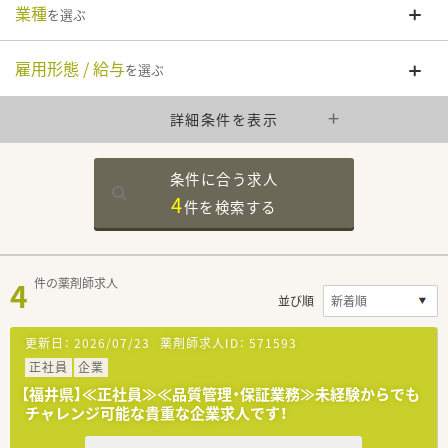
業種
を選ぶ
雇用形態 / 給与
を選ぶ
詳細条件を表示
条件に合う求人
4
件を
検索する
4
件の薬剤師求人
並び順
更新日：
2026/07/23
薬剤師求人ID：
571593
正社員
企業
【福井県】≪正社員≫≪品質管理・保証業務≫未経験からでも
チャレンジ可能な貴重な企業求人です！