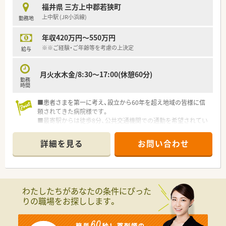
福井県 三方上中郡若狭町
上中駅 (JR小浜線)
勤務地
年収420万円～550万円
※※ご経験・ご年齢等を考慮の上決定
給与
月火水木金/8:30～17:00(休憩60分)
勤務
時間
■患者さまを第一に考え、設立から60年を超え地域の皆様に信
頼されてきた病院様です。
■最寄駅からは徒歩8分、公共交通機関での通勤を希望されてい
る方にも便利な立地です！もちろん車通勤も可能◎
■敷金・礼金の負担もなく、アパート借り上げ制度(病院様での上
詳細を見る
お問い合わせ
限額あり)もありますのでＵターン・Iターンをお考えの方にもオ
ススメ
■福井県ですが三方上中郡ですので京都府・滋賀県にも近く自然
豊かなエリアです。日本海側の美味しい海鮮を楽しんだり、観光
地もたくさんあったりとオススメのエリアです
わたしたちがあなたの条件にぴった
りの職場をお探しします。