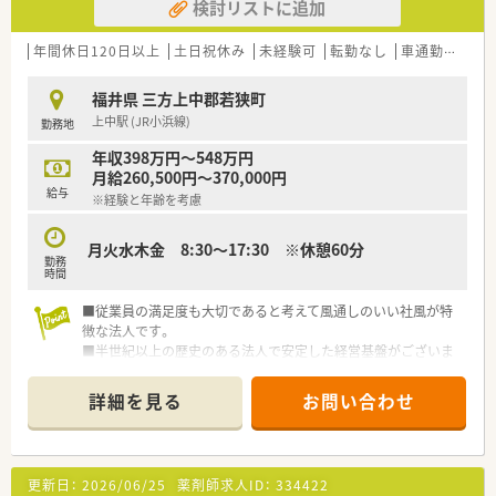
検討リストに追加
年間休日120日以上
土日祝休み
未経験可
転勤なし
車通勤可
大
福井県 三方上中郡若狭町
上中駅 (JR小浜線)
勤務地
年収398万円～548万円
月給260,500円～370,000円
給与
※経験と年齢を考慮
月火水木金 8:30～17:30 ※休憩60分
勤務
時間
■従業員の満足度も大切であると考えて風通しのいい社風が特
徴な法人です。
■半世紀以上の歴史のある法人で安定した経営基盤がございま
す。
■絶えず生産技術の向上、新たな設備を導入し、ソフトカプセル
詳細を見る
お問い合わせ
の製造、大手・中堅製薬会社からの錠剤の糖衣加工の受託など、
現在の会社の基礎を確立しています。
■最新設備の導入を進めるとともに、高度な製剤技術力とＧＭＰ
対応により、内服固形製剤を中心とする医薬品の受託加工に注力
更新日：
2026/06/25
薬剤師求人ID：
334422
してきました。