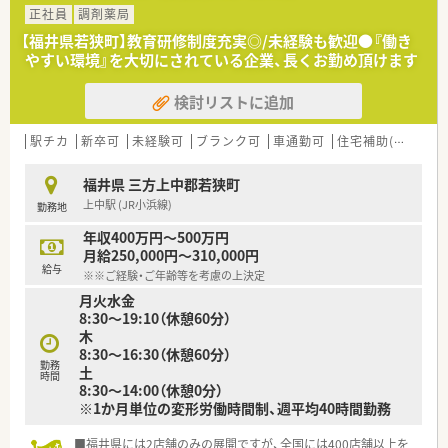
正社員
調剤薬局
【福井県若狭町】教育研修制度充実◎/未経験も歓迎●『働き
やすい環境』を大切にされている企業、長くお勤め頂けます
検討リストに追加
駅チカ
新卒可
未経験可
ブランク可
車通勤可
住宅補助(手当)あり
福井県 三方上中郡若狭町
上中駅 (JR小浜線)
勤務地
年収400万円～500万円
月給250,000円～310,000円
給与
※※ご経験・ご年齢等を考慮の上決定
月火水金
8:30～19:10（休憩60分）
木
8:30～16:30（休憩60分）
勤務
土
時間
8:30～14:00（休憩0分）
※1か月単位の変形労働時間制、週平均40時間勤務
■福井県には2店舗のみの展開ですが、全国には400店舗以上を