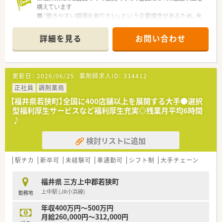
構えています
■『働きやすい職場を創りたい』という企業理念があるため、未
経験の方でも相手起点で考えられる方を歓迎しております！
■教育研修制度も充実◎学会・学術発表やマネジメント研修、病
詳細を見る
お問い合わせ
院研修や領域別プログラムなど学びたい方・薬剤師としてスキル
アップをお考えの方必見です！
更新日：
2026/06/25
薬剤師求人ID：
334412
正社員
調剤薬局
【福井県若狭町】全国に400店舗以上を展開する大手●選択
型福利厚生サービスなど福利厚生充実◎残業月平均6時間
♪
検討リストに追加
駅チカ
新卒可
未経験可
車通勤可
シフト制
大手チェーン
福井県 三方上中郡若狭町
上中駅 (JR小浜線)
勤務地
年収400万円～500万円
月給260,000円～312,000円