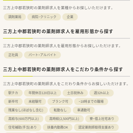
三方上中郡若狭町の薬剤師求人を業種からお探しいただけます。
調剤薬局
病院・クリニック
企業
三方上中郡若狭町の薬剤師求人を雇用形態から探す
三方上中郡若狭町の薬剤師求人を雇用形態からお探しいただけます。
正社員
パート・アルバイト
三方上中郡若狭町の薬剤師求人をこだわり条件から探す
三方上中郡若狭町の薬剤師求人をこだわり条件からお探しいただけます。
駅チカ
年間休日120日以上
土日祝休み
週32h以上
新卒可
未経験可
ブランク可
~18時までの職場
残業なし(ほぼなし含む)
転勤なし
車通勤可
高給与(600万円以上)
高時給(2,500円以上)
寮・借上社宅あり
住宅補助(手当)あり
扶養内勤務OK
認定薬剤師取得支援あり