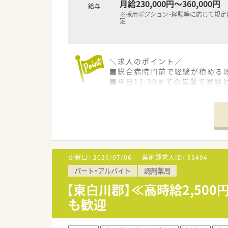
月給230,000円～360,000円
給与
※採用ポジション・経験等に応じて規定
定
＼求人のポイント／
■総合病院門前で経験が積める
■平日17:30までの営業で家
■土日の連休も取得可能
■2024年オープンの新しい店舗
■大手調剤薬局ならではの安心
≪こんな方にオススメ≫
〇エリア勤務で腰を据えてご就
〇大手調剤薬局で安定就業され
更新日：
2026/07/06
薬剤師求人ID：
33494
パート・アルバイト
調剤薬局
≪数字でみる同企業≫
■大学病院・総合病院を中心とし
【東白川郡】≪高時給2,5
■全国の大学病院総数に対する出
も歓迎
■従業員の男女比率 4:7（女性
■育休からの復帰者の社員定着率
■在宅医療の実施実績 90%以