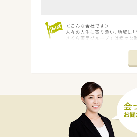
＜こんな会社です＞
人々の人生に寄り添い、地域に「
さくら薬局グループでは様々な
め育てています。
＜特徴・ポイントのご紹介＞
★薬剤師を守る独自システム
業務をサポートするために様々
その一つが約20年前から導入され
処方箋受付から一連の調剤業務
調剤過誤防止機能を高め、患者
システム改修が必要な制度変更
★刷新された新規採用者研修
中途入社ならではの悩みを解消
同期入社の方との繋がりを踏まえ
店舗OJT・フォローアップや通
安心して飛び込める体制が整備