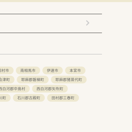
い体制があるのも認定薬局が増えている
00％！長く働き続けるための環境づくり
。
田村市
南相馬市
伊達市
本宮市
会津町
耶麻郡磐梯町
耶麻郡猪苗代町
んか？
西白河郡中島村
西白河郡矢吹町
川町
石川郡古殿町
田村郡三春町