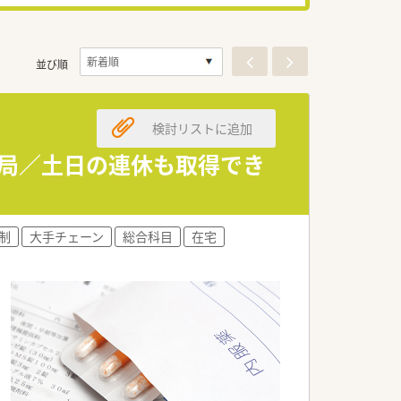
並び順
検討リストに追加
薬局／土日の連休も取得でき
制
大手チェーン
総合科目
在宅