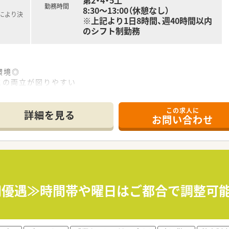
第2・4・5土
勤務時間
8:30～13:00（休憩なし）
により決
※上記より1日8時間、週40時間以内
のシフト制勤務
環境◎
庭との両立が図りやすい
この求人に
感
詳細を見る
お問い合わせ
業されたい方
たい方
た門前薬局への出店割合 約63％
00円優遇≫時間帯や曜日はご都合で調整可
店割合 約50%
が多め）
 97％
上