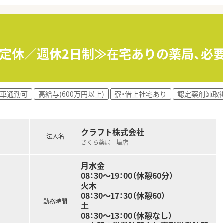
万全の対策を整えているので安心して業務に集中する事が可能で
固定休／週休2日制≫在宅ありの薬局、必
車通勤可
高給与(600万円以上)
寮・借上社宅あり
認定薬剤師取
クラフト株式会社
法人名
さくら薬局 塙店
月水金
08：30～19：00（休憩60分）
火木
08：30～17：30（休憩60）
勤務時間
土
08：30～13：00（休憩なし）