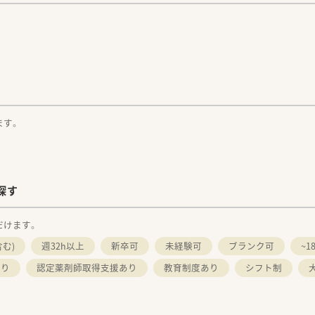
。
ます。
探す
だけます。
む)
週32h以上
新卒可
未経験可
ブランク可
~
あり
認定薬剤師取得支援あり
教育制度あり
シフト制