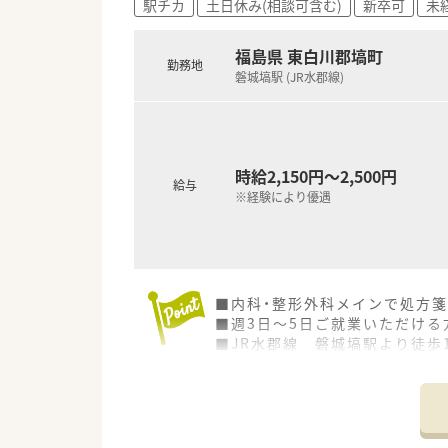
駅チカ
土日休み(相談可含む)
新卒可
未
■かかりつけ薬剤師の在籍店舗割
≪企業について≫
福島県 東白川郡塙町
勤務地
大学病院や総合病院の門前薬局を
磐城塙駅 (JR水郡線)
創業以来一貫して真の医薬分業
★安心の教育体制★
入社1年目の方から中途入社の
新入社員集合研修、マンツーマン指導
修、学会発表奨励、教育専任スタ
時給2,150円～2,500円
給与
※経験により優遇
■内科・整形外科メインで処方
■週3日～5日ご就業いただける
■JR水郡線 磐城塙駅より徒歩
■全国展開している調剤薬局様
■地域に根ざした病院が近くに
■店舗は、幅広い方にお越しい
■20年以上前から自社で調剤
■薬歴は、選択式のため、効率よ