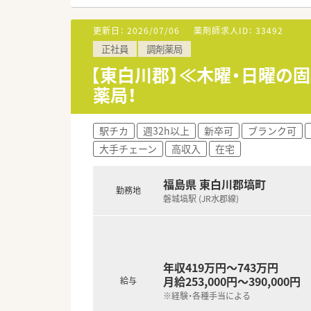
■独自システムで、調剤過誤へ
更新日：
2026/07/06
薬剤師求人ID：
33492
正社員
調剤薬局
【東白川郡】≪木曜・日曜の
薬局！
駅チカ
週32h以上
新卒可
ブランク可
大手チェーン
高収入
在宅
福島県 東白川郡塙町
勤務地
磐城塙駅 (JR水郡線)
年収419万円～743万円
月給253,000円～390,000円
給与
※経験・各種手当による