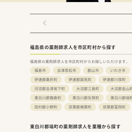
★業界トップクラスの認定薬局
全店舗で地域連携薬局を目指し
がん診療連携拠点病院等との密
高い専門性が求められる特殊な
本社から業界動向などの情報が
理由の1つです。
★安心して働ける環境と福利厚
福島県の薬剤師求人を市区町村から探す
年間休日が「126日相当時間」
を考え、ライフステージに応じ
福島県の薬剤師求人を市区町村からお探しいただけます。
また、患者さまへの想いをカタチ
地域・店舗ごとに異なる患者さ
福島市
会津若松市
郡山市
いわき市
入社後もひとりひとりの薬剤師
伊達郡桑折町
伊達郡国見町
伊達郡川俣町
こうした働きやすい環境づくり
河沼郡会津坂下町
大沼郡三島町
大沼郡金山
東白川郡棚倉町
東白川郡矢祭町
東白川郡塙
田村郡小野町
双葉郡楢葉町
双葉郡富岡町
東白川郡塙町の薬剤師求人を業種から探す