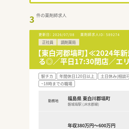
件の薬剤師求人
3
更新日：
2026/07/08
薬剤師求人ID：
589274
正社員
調剤薬局
【東白河郡塙町】≪2024
る◎／平日17:30閉店／
駅チカ
年間休日120日以上
土日休み(相談可
~18時までの職場
福島県 東白川郡塙町
勤務地
磐城塙駅 (JR水郡線)
年収380万円～600万円