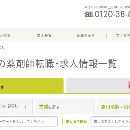
平日9：30-19：00 土日10：00-19：
人検索
求人特集
転職ガイド
ファル
の薬剤師転職・求人情報一覧
す
業種
雇用形態 / 給
東白川郡塙町
を選ぶ
求人IDで検索