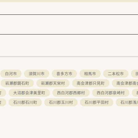
数と盤石化を図る組織体制
ている地域に根差した調剤薬局です。
な連携を行いつつ、より高度な薬学管理や、
調剤に対応できる専門医療機関連携薬局も取得しています。
常に発信されており、患者様や医療機関と信頼関係を築きやす
生制度
と業界トップクラスのさくら薬局では産休・育休の希望取得率も1
た福利厚生をご用意しています。
にする「リトルチャレンジ制度」では「現場主義」を念頭に、
まのニーズやスタッフの思いを実現する取り組みも行っています
白河市
須賀川市
喜多方市
相馬市
二本松市
像に近しい多彩なキャリアステップをご用意しております。
岩瀬郡鏡石町
岩瀬郡天栄村
南会津郡只見町
南会津郡南
に力を入れている『さくら薬局グループ』でご活躍されてみませ
町
大沼郡会津美里町
西白河郡西郷村
西白河郡泉崎村
町
石川郡石川町
石川郡玉川村
石川郡平田村
石川郡浅