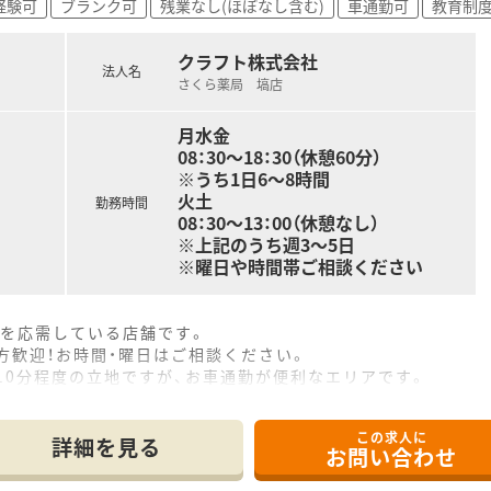
経験可
ブランク可
残業なし(ほぼなし含む)
車通勤可
教育制
合 86%
クラフト株式会社
法人名
中心に、全都道府県に約600店舗以上を展開しています。
さくら薬局 塙店
を企業理念として掲げ、医薬分業の先駆けとして展開して参りま
月水金
方まで、永続的に成長できる教育制度を多数用意しています。
08：30～18：30（休憩60分）
に基づくOJT 制度、e-Learning による研修システム、
※うち1日6～8時間
ッフによる個別フォロー、認定薬剤師取得補助、大学病院実務研
火土
勤務時間
08：30～13：00（休憩なし）
※上記のうち週3～5日
※曜日や時間帯ご相談ください
箋を応需している店舗です。
方歓迎！お時間・曜日はご相談ください。
10分程度の立地ですが、お車通勤が便利なエリアです。
です。社会保険は週20時間のご勤務よりご加入いただけます。
あり、在宅にも取り組んでいる店舗です。
この求人に
ただけるようにバリアフリーのつくりになっております。
詳細を見る
お問い合わせ
システム開発を行っているので、トラブルが起こった場合もすぐ
く書けるので「音声入力」よりも早いと声もございます