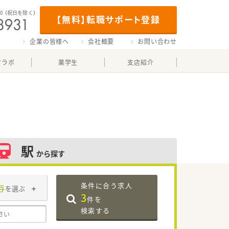
00
（祝日を除く）
【無料】転職サポート登録
企業の皆様へ
会社概要
お問い合わせ
マラボ
薬学生
支店紹介
駅
から探す
条件に合う求人
与
を選ぶ
3
件を
検索する