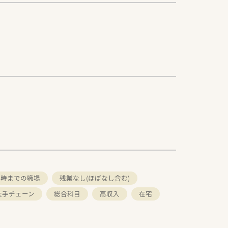
18時までの職場
残業なし(ほぼなし含む)
大手チェーン
総合科目
高収入
在宅