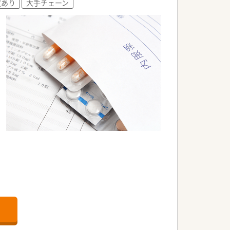
度あり
大手チェーン
した。
各種勉強会、接遇（CS）研修、管理薬剤師研
修 ほか
に修復可能です。