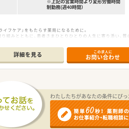
※上記の営業時間より変形労働時間
制勤務(週40時間）
ライフケア」をもたらす薬局になるために。
取り組みとともに、患者さまひとりひとりの人生に寄り添い、質
この求人に
詳細を見る
お問い合わせ
なシステムを独自開発しています。
、進化を続けている調剤システム「SPITS」。
を連動させ、業務効率化を図るほか、
様と働くスタッフを守っています。
があった場合も、迅速に対応できる強みを生かしていきます。
わたしたちがあなたの条件にぴっ
し、さくら薬局グループのビジョンや社内規定などをご案内。
、『さくら薬局の薬剤師』として、安心してキャリアをスター
常の社内研修と絡めて中途入社専門の体系的な研修をご用意。
されています。