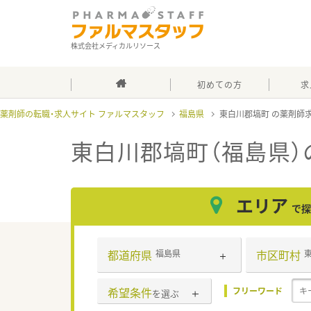
株式会社メディカルリソース
初めての方
求
薬剤師の転職・求人サイト ファルマスタッフ
福島県
東白川郡塙町
東白川郡塙町（福島県）
エリア
で探
都道府県
市区町村
福島県
希望条件
フリーワード
を選ぶ