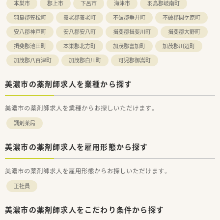
本巣市
郡上市
下呂市
海津市
羽島郡岐南町
羽島郡笠松町
養老郡養老町
不破郡垂井町
不破郡関ケ原町
安八郡神戸町
安八郡安八町
揖斐郡揖斐川町
揖斐郡大野町
揖斐郡池田町
本巣郡北方町
加茂郡富加町
加茂郡川辺町
加茂郡八百津町
加茂郡白川町
可児郡御嵩町
美濃市の薬剤師求人を業種から探す
美濃市の薬剤師求人を業種からお探しいただけます。
調剤薬局
美濃市の薬剤師求人を雇用形態から探す
美濃市の薬剤師求人を雇用形態からお探しいただけます。
正社員
美濃市の薬剤師求人をこだわり条件から探す