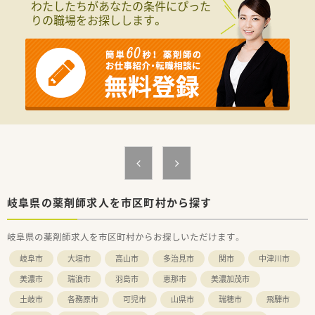
わたしたちがあなたの条件にぴった
てをレクチャ一します。
りの職場をお探しします。
■従業員の約半数が女性です。管理薬剤師として活躍されてい
る女性スタッフも多く、上を目指せる環境もあります。
■女性が働きやすい職場環境をつくり、サポートするために産
休・育休制度も充実しており実績も多数あります。
育休復帰後、パート社員への転換のご相談が可能です。もちろ
ん、正社員でのフルタイム出勤でのご復帰いただけます。
■育児が落ち着いて社会復帰・現場復帰を考えているパパ・ママ
薬剤師をサポートするために、丁寧な教育・指導、勤務管理など
を実施しております。
＼＼店舗詳細／／
■ご年収600万相談可能で、お休みも週休2.5日と充実しており
ます♪
■綺麗な環境でご勤務いただけ、整形門前のため落ち着いた勤務
が可能です。
岐阜県の薬剤師求人を市区町村から探す
■常時複数名体制の勤務となっております。
岐阜県の薬剤師求人を市区町村からお探しいただけます。
岐阜市
大垣市
高山市
多治見市
関市
中津川市
美濃市
瑞浪市
羽島市
恵那市
美濃加茂市
土岐市
各務原市
可児市
山県市
瑞穂市
飛騨市