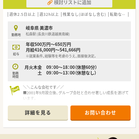
検討リストに追加
週休2.5日以上
週32h以上
残業なし(ほぼなし含む)
転勤なし
車通
岐阜県 美濃市
松森駅 (長良川鉄道越美南線)
勤務地
年収500万円～650万円
月給416,000円～541,666円
給与
※就業条件、経験等を考慮のうえ、面接後決定。
月火木金 09：00～18：00（休憩60分）
土 09：00～13：00（休憩なし）
勤務
時間
＼＼こんな会社です／／
■2001年9月設立後、グループ会社と合わせ著しい成長を遂げて
います。
■静岡県浜松市を中心に20店舗以上を展開しており、更に今後
も拡大していく予定です！
詳細を見る
お問い合わせ
■「みんなで創り、みんなで育てる」会社という社長のお考えも
あり、社長との距離が近く社員との風通しに自信があります。
■独立を考えている薬剤師を応援し、実績が多数ある会社です。
■経営ノウハウ、売上管理、調剤報酬点数の算定要件、公費や保
険の種類、レセプト請求等、通常業務以外の薬局経営に関わる全