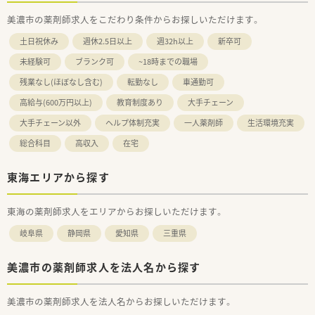
美濃市の薬剤師求人をこだわり条件からお探しいただけます。
土日祝休み
週休2.5日以上
週32h以上
新卒可
未経験可
ブランク可
~18時までの職場
残業なし(ほぼなし含む)
転勤なし
車通勤可
高給与(600万円以上)
教育制度あり
大手チェーン
大手チェーン以外
ヘルプ体制充実
一人薬剤師
生活環境充実
総合科目
高収入
在宅
東海エリアから探す
東海の薬剤師求人をエリアからお探しいただけます。
岐阜県
静岡県
愛知県
三重県
美濃市の薬剤師求人を法人名から探す
美濃市の薬剤師求人を法人名からお探しいただけます。