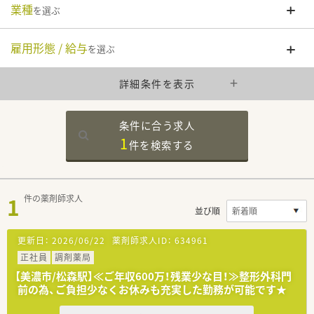
業種
を選ぶ
雇用形態 / 給与
を選ぶ
詳細条件を表示
条件に合う求人
1
件を
検索する
1
件の薬剤師求人
並び順
更新日：
2026/06/22
薬剤師求人ID：
634961
正社員
調剤薬局
【美濃市/松森駅】≪ご年収600万！残業少な目！≫整形外科門
前の為、ご負担少なくお休みも充実した勤務が可能です★