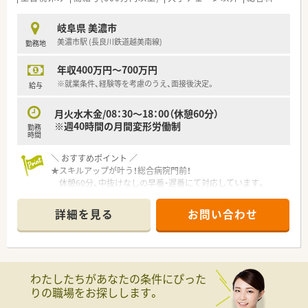
岐阜県 美濃市
美濃市駅 (長良川鉄道越美南線)
勤務地
年収400万円～700万円
※就業条件、経験等を考慮のうえ、面接後決定。
給与
月火水木金/08：30～18：00（休憩60分）
※週40時間の月間変形労働制
勤務
時間
＼ おすすめポイント ／
★スキルアップが叶う！総合病院門前！
休憩60分、中抜けなしの早番・遅番にて対応しています。
★処方箋は平均80枚/日ほど対応しています。
在籍している薬剤師さんは3～4名。
詳細を見る
お問い合わせ
常時複数名体制ですので安心です。
★自動分包機・監査システムなど設備充実！
★住宅サポート制度・定年65歳制など長く働ける制度あり！
★店内も非常に綺麗で、調剤室は広くしっかりと動線も確保され
ている店舗です。
わたしたちがあなたの条件にぴった
りの職場をお探しします。
＼ こんな会社です ／
■岐阜県に本社を置き、創業80年以上！