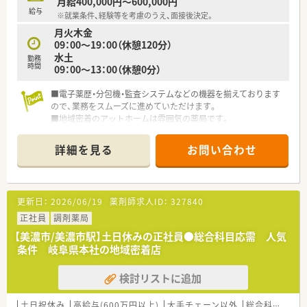
月給400,000円～600,000円
■綺麗な環境でご勤務いただけ、整形門前のため落ち着いた勤務
給与
※就業条件、経験等を考慮のうえ、面接後決定。
が可能です。
月火木金
■常時複数名体制の勤務となっております。
09：00～19：00（休憩120分）
水土
勤務
時間
09：00～13：00（休憩0分）
■電子薬歴・分包機・監査システムなどの機器を揃えております
ので、業務をスムーズに進めていただけます。
■地域密着のアットホームは雰囲気の薬局です。
詳細を見る
お問い合わせ
更新日：
2026/06/19
薬剤師求人ID：
327840
正社員
調剤薬局
【美濃市/美濃市駅】土日休みの正社員●総合科目応需 人気
条件 岐阜県本社の地域密着店
検討リストに追加
土日祝休み
高給与(600万円以上)
大手チェーン以外
総合科目
在