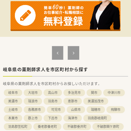
愛知県・岐阜県に13店舗を展開しています（2022年6月時点）
■意欲あふれるスタッフがイキイキと働く会社です！
■実務実習の受入や学会発表なども実施！
スキルアップにも適しています。
自己研鑽に励みたい方にもおすすめ♪
■調剤未経験の方・ブランクある方も歓迎◎
ていねいな研修・OJTで安心してスタート可能！
岐阜県の薬剤師求人を市区町村から探す
岐阜県の薬剤師求人を市区町村からお探しいただけます。
岐阜市
大垣市
高山市
多治見市
関市
中津川市
美濃市
瑞浪市
羽島市
恵那市
美濃加茂市
土岐市
各務原市
可児市
山県市
瑞穂市
飛騨市
本巣市
郡上市
下呂市
海津市
羽島郡岐南町
羽島郡笠松町
養老郡養老町
不破郡垂井町
不破郡関ケ原町