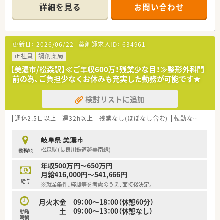
■美濃市駅より車で13分ほどの場所に位置しており、毎日の通
詳細を見る
お問い合わせ
勤にも便利な立地にある調剤薬局の求人です。
■主に近隣の医療機関から小児科や内科の処方箋を応需してお
り、地域医療にしっかりと貢献できる環境です。
■現在こちらの店舗では薬剤師の増員募集を行っており、体制強
更新日：
2026/06/22
薬剤師求人ID：
634961
化に向けた新しい仲間をお待ちしております。
正社員
調剤薬局
【法人特徴について】
【美濃市/松森駅】≪ご年収600万！残業少な目！≫整形外科門
■東証プライム上場企業のグループ会社として、東海エリアを中
前の為、ご負担少なくお休みも充実した勤務が可能です★
心に全国規模で店舗展開を続ける安定した法人です。
■薬剤師の業務割合は調剤メインとなっており、雑務的業務が一
検討リストに追加
切ないため、専門性を存分に活かせる環境です。
■全店舗で一人一台の電子薬歴iPadが導入されており、業務効率
化と患者様対応時間の確保を実現しております。
週休2.5日以上
週32h以上
残業なし(ほぼなし含む)
転勤なし
車通
【こんな方が活躍中】
岐阜県 美濃市
■小児科や内科の処方箋経験を活かして、地域の患者様へ寄り添
松森駅 (長良川鉄道越美南線)
勤務地
った丁寧な服薬指導を行っている薬剤師が活躍しています。
■充実した研修制度を利用して自己研鑽に励み、専門性を高めな
年収500万円～650万円
がらキャリアアップを実現しているスタッフが多数います。
月給416,000円～541,666円
■育児短時間勤務制度を活用しながら、家庭と仕事の両立を無理
給与
※就業条件、経験等を考慮のうえ、面接後決定。
なく図り、長期的に勤務を続けているママさん薬剤師もいます。
月火木金 09：00～18：00（休憩60分）
土 09：00～13：00（休憩なし）
勤務
時間