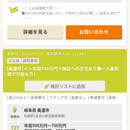
＼＼こんな会社です／／
■2001年9月設立後、グループ会社と合わせ著しい成長を遂げて
います。
■静岡県浜松市を中心に20店舗以上を展開しており、更に今後
も拡大していく予定です！
詳細を見る
お問い合わせ
■「みんなで創り、みんなで育てる」会社という社長のお考えも
あり、社長との距離が近く社員との風通しに自信があります。
■独立を考えている薬剤師を応援し、実績が多数ある会社です。
■経営ノウハウ、売上管理、調剤報酬点数の算定要件、公費や保
更新日：
2026/06/19
薬剤師求人ID：
211893
険の種類、レセプト請求等、通常業務以外の薬局経営に関わる全
てをレクチャ一します。
正社員
調剤薬局
■従業員の約半数が女性です。管理薬剤師として活躍されてい
【美濃市】≪～年収750万円≫施設への在宅あり●一人薬剤
る女性スタッフも多く、上を目指せる環境もあります。
師が可能な方！
■女性が働きやすい職場環境をつくり、サポートするために産
休・育休制度も充実しており実績も多数あります。
検討リストに追加
育休復帰後、パート社員への転換のご相談が可能です。もちろ
ん、正社員でのフルタイム出勤でのご復帰いただけます。
■育児が落ち着いて社会復帰・現場復帰を考えているパパ・ママ
週32h以上
未経験可
ブランク可
転勤なし
車通勤可
高給与(600万円以上)
薬剤師をサポートするために、丁寧な教育・指導、勤務管理など
を実施しております。
岐阜県 美濃市
松森駅 (長良川鉄道越美南線)
勤務地
＼＼店舗詳細／／
■ご年収600万相談可能で、お休みも週休2.5日と充実しており
年収500万円～750万円
ます♪