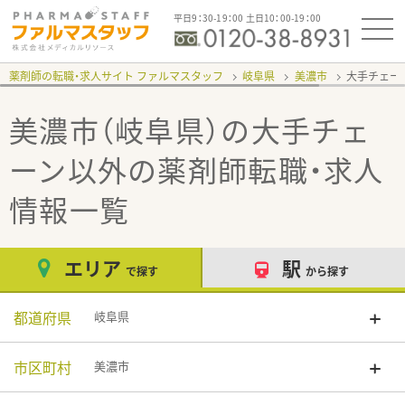
平日9：30-19：00 土日10：00-19：00
薬剤師の転職・求人サイト ファルマスタッフ
岐阜県
美濃市
大手チェー
美濃市（岐阜県）の大手チェ
ーン以外
の薬剤師転職・求人
情報一覧
エリア
駅
で探す
から探す
都道府県
岐阜県
市区町村
美濃市