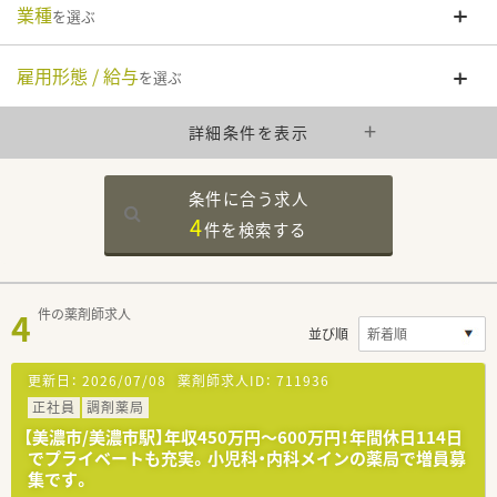
業種
を選ぶ
雇用形態 / 給与
を選ぶ
詳細条件を表示
条件に合う求人
4
件を
検索する
4
件の薬剤師求人
並び順
更新日：
2026/07/08
薬剤師求人ID：
711936
正社員
調剤薬局
【美濃市/美濃市駅】年収450万円～600万円！年間休日114日
でプライベートも充実。小児科・内科メインの薬局で増員募
集です。