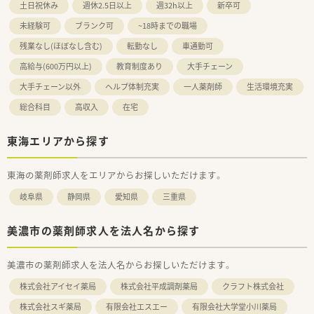
土日祝休み
週休2.5日以上
週32h以上
新卒可
未経験可
ブランク可
~18時までの職場
残業なし(ほぼなし含む)
転勤なし
車通勤可
高給与(600万円以上)
教育制度あり
大手チェーン
大手チェーン以外
ヘルプ体制充実
一人薬剤師
生活環境充実
総合科目
高収入
在宅
東海エリアから探す
東海の薬剤師求人をエリアからお探しいただけます。
岐阜県
静岡県
愛知県
三重県
美濃市の薬剤師求人を法人名から探す
美濃市の薬剤師求人を法人名からお探しいただけます。
株式会社アイセイ薬局
株式会社平成調剤薬局
クラフト株式会社
株式会社スギ薬局
有限会社エスエー
有限会社大学堂小川薬局