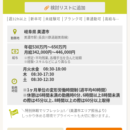
検討リストに追加
週32h以上
新卒可
未経験可
ブランク可
車通勤可
高給与(600万円以上)
岐阜県 美濃市
美濃市駅 (長良川鉄道越美南線)
勤務地
年収530万円～650万円
月給342,000円～446,000円
給与
※想定・平均残業、各種手当を含んだ総額
※経験・スキルなどにより異なる
月火水金 08:30-18:00
木 08:30-17:30
土 08:30-12:30
勤務
※1ヶ月単位の変形労働時間制（週平均40時間）
時間
※休憩は6時間未満の勤務時0分、6時間以上8時間未満
の際は45分以上、8時間以上の際は60分以上取得
＼特別休暇でリフレッシュ！／（美濃市エリア担当より）
しっかり休める環境でプライベートも大切に働けますよ。
【店舗情報と応需状況について】