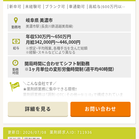
新卒可
未経験可
ブランク可
車通勤可
高給与(600万円以上)
大
岐阜県 美濃市
美濃市駅 (長良川鉄道越美南線)
勤務地
年収530万円～650万円
月給342,000円～446,000円
給与
※想定・平均残業、各種手当を含んだ総額
※経験・スキルなどにより異なる
開局時間に合わせてシフト制勤務
※1ヶ月単位の変形労働時間制（週平均40時間）
勤務
時間
＼こんな会社です／
★薬剤師業務に集中できる環境！
薬剤師業務は「調剤：OTC：その他＝9：1：0」で構成されていま
す。
また、1人1台iPadが支給されるためカスタマイズ機能も利用で
詳細を見る
お問い合わせ
き、ストレスなく薬歴記載ができます。
このように利便性の高いシステムを導入することで、時間を有効
活用し対人業務を充実させることが可能です。
更新日：
2026/07/08
薬剤師求人ID：
711936
★地域に密着した健康ステーション！