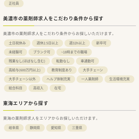
正社員
美濃市の薬剤師求人をこだわり条件から探す
美濃市の薬剤師求人をこだわり条件からお探しいただけます。
土日祝休み
週休2.5日以上
週32h以上
新卒可
未経験可
ブランク可
~18時までの職場
残業なし(ほぼなし含む)
転勤なし
車通勤可
高給与(600万円以上)
教育制度あり
大手チェーン
大手チェーン以外
ヘルプ体制充実
一人薬剤師
生活環境充実
総合科目
高収入
在宅
東海エリアから探す
東海の薬剤師求人をエリアからお探しいただけます。
岐阜県
静岡県
愛知県
三重県