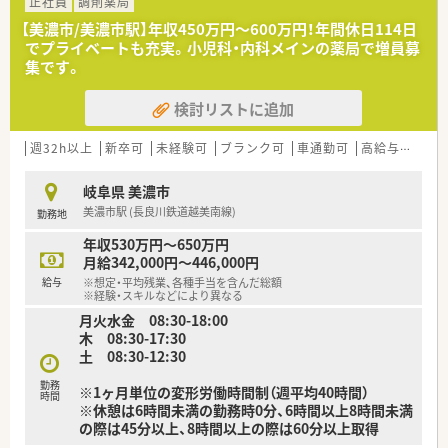
スーパーやスポーツクラブなどのグループ企業と共に、多業種と
正社員
調剤薬局
連携した出店をしております。
【美濃市/美濃市駅】年収450万円～600万円！年間休日114日
「調剤の待ち時間に買物を…」「いつも利用するスーパーでお薬
でプライベートも充実。小児科・内科メインの薬局で増員募
を受け取れると便利…」といった利便性・集客力があり、
集です。
不特定多数の医療機関から発行された面分業の処方せんが集ま
ります。
検討リストに追加
取り扱う薬剤の種類が多く、疾患内容も多岐にわたっており、幅
広い勉強ができるのも特徴です。
週32h以上
新卒可
未経験可
ブランク可
車通勤可
高給与(600万円以上)
★薬剤師スキルの向上が可能！
医師の開業支援も行っており、開院時からマンツーマン体制を整
岐阜県 美濃市
えている調剤薬局が多くあります。
美濃市駅 (長良川鉄道越美南線)
勤務地
そのため、しっかりと薬剤師スキルを豊富な処方箋枚数から向上
させることが可能です。
年収530万円～650万円
また、患者様へのフォローアップやトレーシングレポートの作成
月給342,000円～446,000円
などを通して、地域の患者様の健康に寄り添っています。
給与
※想定・平均残業、各種手当を含んだ総額
※経験・スキルなどにより異なる
★挑戦する人にはチャンス（多彩なキャリアパス）があります！
月火水金 08:30-18:00
20歳代・30歳代の若い薬剤師が薬局や本部スタッフとして活躍
木 08:30-17:30
し会社を引っ張っています。
土 08:30-12:30
年齢や性別は関係なく、実務力を兼ね備え挑戦をする姿勢の方に
はチャンスが与えられます。
勤務
※1ヶ月単位の変形労働時間制（週平均40時間）
時間
毎年、自分のキャリアイメージ申告、ライフスタイル申告など、
※休憩は6時間未満の勤務時0分、6時間以上8時間未満
自分の理想を提出できます。
の際は45分以上、8時間以上の際は60分以上取得
年間２回の面談では、上長と自身のビジョンや悩みなど話すスタ