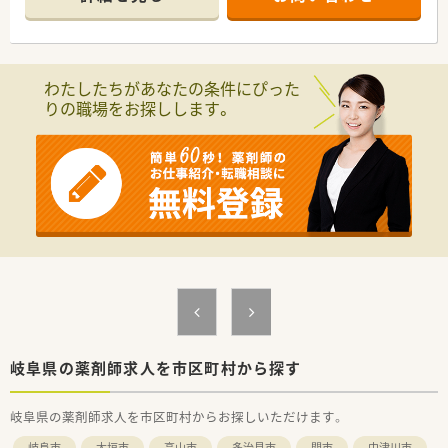
【店舗情報と応需状況について】
■内科や小児科から循環器科など幅広い科目の処方箋を応需し
ており、様々な症例に触れられる環境です。
■松森駅から車で5分ほどのアクセスしやすい立地にあり、マイ
わたしたちがあなたの条件にぴった
カー通勤が可能で毎日の通勤も快適です。
りの職場をお探しします。
■一人ひとりの薬剤師に最新のiPadが支給されるため、業務効率
が高く入力待ちの時間も発生しません。
【法人特徴について】
■健康と美を通して地域社会に貢献することを目指し、東海エリ
アを中心に積極的な店舗展開を行う企業です。
■東証プライム上場のグループ企業として安定した経営基盤を
持ち、充実した福利厚生や労働組合を完備します。
■調剤とOTCの業務割合が9対1に設定されており、薬剤師本来
の専門的な業務に専念できる環境です。
【職場環境と雰囲気】
■薬剤師だけでなく医療事務を含めたスタッフ同士の仲が良く、
チームワークを大切にしながら働ける環境です。
■穏やかな社風が根付いており、患者様に寄り添いながら地域医
岐阜県の薬剤師求人を市区町村から探す
療に貢献するアットホームな雰囲気です。
■育児休業や短時間勤務制度の取得実績も豊富で、ライフステー
岐阜県の薬剤師求人を市区町村からお探しいただけます。
ジが変化しても長く働き続けられる職場です。
岐阜市
大垣市
高山市
多治見市
関市
中津川市