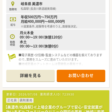
を実施しております。
岐阜県 美濃市
松森駅 (長良川鉄道越美南線)
勤務地
＼＼店舗詳細／／
■ご年収600万相談可能で、お休みも週休2.5日と充実しており
年収500万円～750万円
ます♪
月給400,000円～600,000円
■綺麗な環境でご勤務いただけ、整形門前のため落ち着いた勤務
給与
※就業条件、経験等を考慮のうえ、面接後決定。
が可能です。
月火木金
■常時複数名体制の勤務となっております。
09：00～19：00（休憩120分）
水土
勤務
時間
09：00～13：00（休憩0分）
■電子薬歴・分包機・監査システムなどの機器を揃えております
ので、業務をスムーズに進めていただけます。
■地域密着のアットホームは雰囲気の薬局です。
詳細を見る
お問い合わせ
更新日：
2026/07/08
薬剤師求人ID：
723930
正社員
調剤薬局
【美濃市/松森駅】≪上場企業のグループで安心・安定就業が
叶います≫ ファミリークリニック門前の薬局／地域に密着