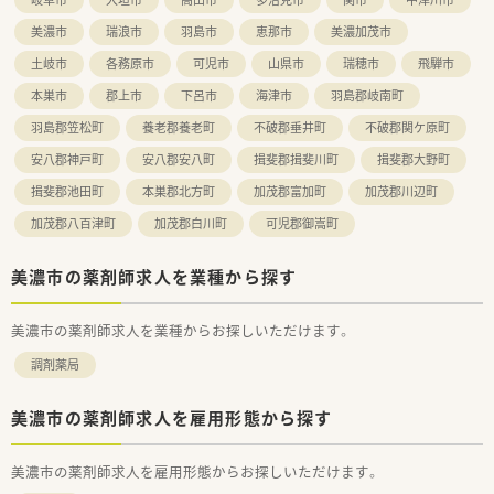
美濃市
瑞浪市
羽島市
恵那市
美濃加茂市
土岐市
各務原市
可児市
山県市
瑞穂市
飛騨市
本巣市
郡上市
下呂市
海津市
羽島郡岐南町
羽島郡笠松町
養老郡養老町
不破郡垂井町
不破郡関ケ原町
安八郡神戸町
安八郡安八町
揖斐郡揖斐川町
揖斐郡大野町
揖斐郡池田町
本巣郡北方町
加茂郡富加町
加茂郡川辺町
加茂郡八百津町
加茂郡白川町
可児郡御嵩町
美濃市の薬剤師求人を業種から探す
美濃市の薬剤師求人を業種からお探しいただけます。
調剤薬局
美濃市の薬剤師求人を雇用形態から探す
美濃市の薬剤師求人を雇用形態からお探しいただけます。