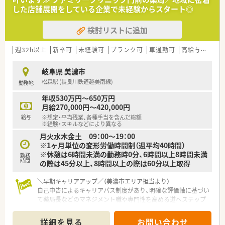
した店舗展開をしている企業で未経験からスタート◎
検討リストに追加
週32h以上
新卒可
未経験可
ブランク可
車通勤可
高給与(600万円以上)
岐阜県 美濃市
松森駅 (長良川鉄道越美南線)
勤務地
年収530万円～650万円
月給270,000円～420,000円
給与
※想定・平均残業、各種手当を含んだ総額
※経験・スキルなどにより異なる
月火水木金土 09：00～19：00
※1ヶ月単位の変形労働時間制（週平均40時間）
※休憩は6時間未満の勤務時0分、6時間以上8時間未満
勤務
時間
の際は45分以上、8時間以上の際は60分以上取得
＼早期キャリアアップ／（美濃市エリア担当より）
自己申告によるキャリアパス制度があり、明確な評価軸に基づい
て薬局長などのマネジメント職や専門性を高める道へステップ
アップ可能です。
＊------------------------------------------＊
詳細を見る
お問い合わせ