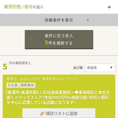
雇用形態 / 給与
を選ぶ
詳細条件を表示
条件に合う求人
5
件を
検索する
5
件の薬剤師求人
並び順
更新日：
2026/07/23
薬剤師求人ID：
573715
正社員
調剤薬局
【美濃市/美濃市駅】＜正社員募集開始＞●東海地区に本社を
置くドラッグストア！年収600万円も相談可能！外科と眼科
を中心に応需している店舗になります！
検討リストに追加