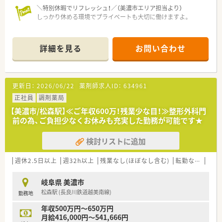
ッフが多く、1人1人の考えを重視しています。
＼特別休暇でリフレッシュ！／（美濃市エリア担当より）
しっかり休める環境でプライベートも大切に働けますよ。
★日祝休み、充実した休暇制度・福利厚生！
薬剤師は原則日祝は完全休み！
【店舗情報と応需状況について】
日祝と特別休暇をつなげ連休を取る社員も多く、
■美濃市駅より車で13分ほどの場所に位置しており、毎日の通
毎年付与されるワークライフバランス（WLB）休暇9日間を組み
詳細を見る
お問い合わせ
勤にも便利な立地にある調剤薬局の求人です。
合わせて海外旅行や帰省などに利用しています。
■主に近隣の医療機関から小児科や内科の処方箋を応需してお
希望する特別休暇取得率が100％となっておりますので、ご安心
り、地域医療にしっかりと貢献できる環境です。
ください。
■現在こちらの店舗では薬剤師の増員募集を行っており、体制強
ワークライフバランスを重視される方には魅力的な制度となっ
更新日：
2026/06/22
薬剤師求人ID：
634961
化に向けた新しい仲間をお待ちしております。
ています。
正社員
調剤薬局
【法人特徴について】
【美濃市/松森駅】≪ご年収600万！残業少な目！≫整形外科門
■東証プライム上場企業のグループ会社として、東海エリアを中
前の為、ご負担少なくお休みも充実した勤務が可能です★
心に全国規模で店舗展開を続ける安定した法人です。
■薬剤師の業務割合は調剤メインとなっており、雑務的業務が一
検討リストに追加
切ないため、専門性を存分に活かせる環境です。
■全店舗で一人一台の電子薬歴iPadが導入されており、業務効率
化と患者様対応時間の確保を実現しております。
週休2.5日以上
週32h以上
残業なし(ほぼなし含む)
転勤なし
車通
【こんな方が活躍中】
岐阜県 美濃市
■小児科や内科の処方箋経験を活かして、地域の患者様へ寄り添
松森駅 (長良川鉄道越美南線)
勤務地
った丁寧な服薬指導を行っている薬剤師が活躍しています。
■充実した研修制度を利用して自己研鑽に励み、専門性を高めな
年収500万円～650万円
がらキャリアアップを実現しているスタッフが多数います。
月給416,000円～541,666円