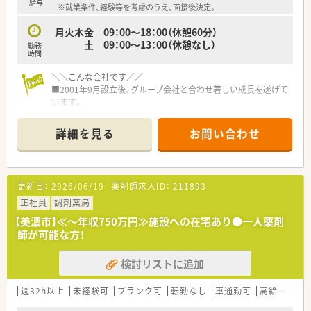
■育児短時間勤務制度を活用しながら、家庭と仕事の両立を無理
給与
※就業条件、経験等を考慮のうえ、面接後決定。
なく図り、長期的に勤務を続けているママさん薬剤師もいます。
月火木金 09：00～18：00（休憩60分）
土 09：00～13：00（休憩なし）
勤務
時間
＼＼こんな会社です／／
■2001年9月設立後、グループ会社と合わせ著しい成長を遂げて
います。
■静岡県浜松市を中心に20店舗以上を展開しており、更に今後
も拡大していく予定です！
詳細を見る
お問い合わせ
■「みんなで創り、みんなで育てる」会社という社長のお考えも
あり、社長との距離が近く社員との風通しに自信があります。
■独立を考えている薬剤師を応援し、実績が多数ある会社です。
■経営ノウハウ、売上管理、調剤報酬点数の算定要件、公費や保
更新日：
2026/06/19
薬剤師求人ID：
211893
険の種類、レセプト請求等、通常業務以外の薬局経営に関わる全
てをレクチャ一します。
正社員
調剤薬局
■従業員の約半数が女性です。管理薬剤師として活躍されてい
【美濃市】≪～年収750万円≫施設への在宅あり●一人薬剤
る女性スタッフも多く、上を目指せる環境もあります。
師が可能な方！
■女性が働きやすい職場環境をつくり、サポートするために産
休・育休制度も充実しており実績も多数あります。
検討リストに追加
育休復帰後、パート社員への転換のご相談が可能です。もちろ
ん、正社員でのフルタイム出勤でのご復帰いただけます。
■育児が落ち着いて社会復帰・現場復帰を考えているパパ・ママ
週32h以上
未経験可
ブランク可
転勤なし
車通勤可
高給与(600万円以上)
薬剤師をサポートするために、丁寧な教育・指導、勤務管理など