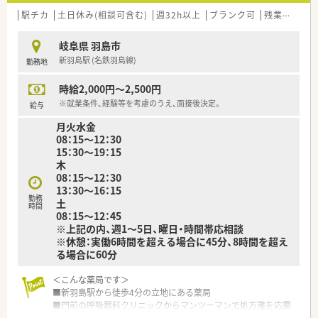
駅チカ
土日休み(相談可含む)
週32h以上
ブランク可
残業なし(ほぼなし含む)
岐阜県 羽島市
新羽島駅 (名鉄羽島線)
勤務地
時給2,000円～2,500円
※就業条件、経験等を考慮のうえ、面接後決定。
給与
月火水金
08：15～12：30
15：30～19：15
木
08：15～12：30
13：30～16：15
勤務
土
時間
08：15～12：45
※上記の内、週1～5日、曜日・時間帯応相談
※休憩：実働6時間を超える場合に45分、8時間を超え
る場合に60分
＜こんな薬局です＞
■新羽島駅から徒歩4分の立地にある薬局
■門前の呼吸器科クリニックからマンツーマンで処方箋を応需