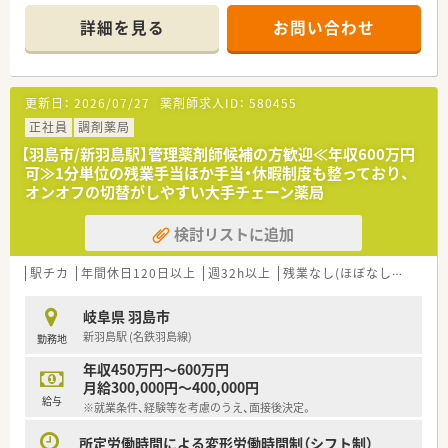
しています
■施設在宅にも対応しています
詳細を見る
お問い合わせ
＜オススメポイント＞
■扶養範囲内から検討可能なので、まずは働ける条件をお問合せ
下さい
更新日：
2026/07/27
薬剤師求人ID：
580455
■ヘルプ体制が整っており、お休みの融通が利きやすいのも魅力
です
正社員
調剤薬局
【羽島市/新羽島駅】管理薬剤師候補の方歓迎≪年収600万円
可≫1分単位の残業手当ほか手当・休暇制度も整っており、
オンオフの切替がしやすい大手チェーン薬局
検討リストに追加
駅チカ
年間休日120日以上
週32h以上
残業なし(ほぼなし含む)
転
岐阜県 羽島市
新羽島駅 (名鉄羽島線)
勤務地
年収450万円～600万円
月給300,000円～400,000円
給与
※就業条件、経験等を考慮のうえ、面接後決定。
所定労働時間による変形労働時間制（シフト制）