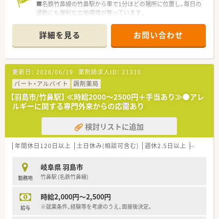
■名鉄竹鼻線の竹鼻駅から車で1分ほどの場所に位置し、毎日の
通勤にも便利な立地環境が整っています。
■処方箋は隣接する小児科およびアレルギー科を中心に、1日あ
たり平均75枚ほどを応需しています。
詳細を見る
お問い合わせ
■現在の店舗には薬剤師が2名と医療事務が在籍しており、常時
複数名体制で協力しながら業務を行っています。
【法人特徴について】
更新日：
2026/06/19
薬剤師求人ID：
21310
■岐阜県内において地域密着型の調剤薬局を現在2店舗展開して
おり、今後もさらなる店舗展開を予定しています。
パート・アルバイト
調剤薬局
■地域の皆様から信頼されるかかりつけ薬局を目指し、心のこも
【羽島市/竹鼻駅】 ≪時給2000～2500円＋手当あり≫●アレ
った丁寧な医療サービスの提供に努めています。
ルギーに関する専門外来からの応需あり
■現場の声を大切にする風通しの良い社風であり、将来は経営陣
の右腕として活躍できるチャンスもあります。
検討リストに追加
【勤務実態について】
■営業時間は平日19時までとなっており、水曜日と土曜日は午
年間休日120日以上
土日休み(相談可含む)
週休2.5日以上
週32h以
前中や夕方前までの変則的な勤務時間となります。
■1日あたり約4時間ほど1人薬剤師となる時間帯がありますが、
岐阜県 羽島市
基本的には常時3名から4名での複数名体制です。
竹鼻駅 (名鉄竹鼻線)
勤務地
■時間外勤務が発生した場合には分単位でしっかりと時間外手
当が支給されるため、安心して業務に集中できます。
時給2,000円～2,500円
【想定されるキャリアイメージ】
※就業条件、経験等を考慮のうえ、面接後決定。
給与
■まずは日々の調剤業務や服薬指導を通じて、小児科やアレルギ