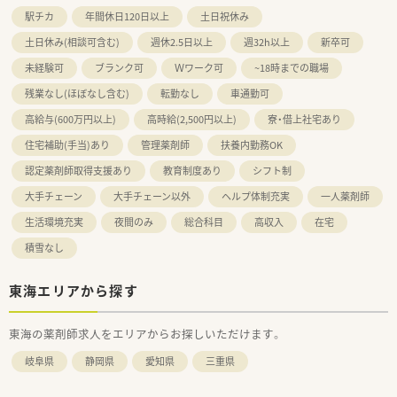
駅チカ
年間休日120日以上
土日祝休み
土日休み(相談可含む)
週休2.5日以上
週32h以上
新卒可
未経験可
ブランク可
Ｗワーク可
~18時までの職場
残業なし(ほぼなし含む)
転勤なし
車通勤可
高給与(600万円以上)
高時給(2,500円以上)
寮・借上社宅あり
住宅補助(手当)あり
管理薬剤師
扶養内勤務OK
認定薬剤師取得支援あり
教育制度あり
シフト制
大手チェーン
大手チェーン以外
ヘルプ体制充実
一人薬剤師
生活環境充実
夜間のみ
総合科目
高収入
在宅
積雪なし
東海エリアから探す
東海の薬剤師求人をエリアからお探しいただけます。
岐阜県
静岡県
愛知県
三重県