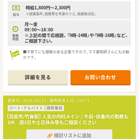
足。
時給1,800円～2,300円
北海道から関西地方まで200店舗ほど展開しており、
安定、成長を続ける企業で、長期的にご活躍いただける企業で
※就業条件、経験等を考慮のうえ、面接後決定。
給与
す。
月～金
09：00～18：00
異動に関してはご希望に合わせて選択できるため、
※上記の間で応相談。『9時-14時』や『9時-16時』など、
勤務
ご家庭の都合により勤務範囲が限られている方でも安心してご
時間
ご相談下さい。
入社いただけます。
（全国転勤可・エリア転勤可・自宅通勤）
■子育てにも理解のある企業ですので、ママ薬剤師さんにもお勧
めです。
詳細を見る
お問い合わせ
更新日：
2026/06/23
薬剤師求人ID：
29271
パート・アルバイト
調剤薬局
【羽島市/竹鼻駅】 人気の内科メイン♪午前・扶養内の勤務も
OK 週3日や土日休み等もご相談ください
検討リストに追加