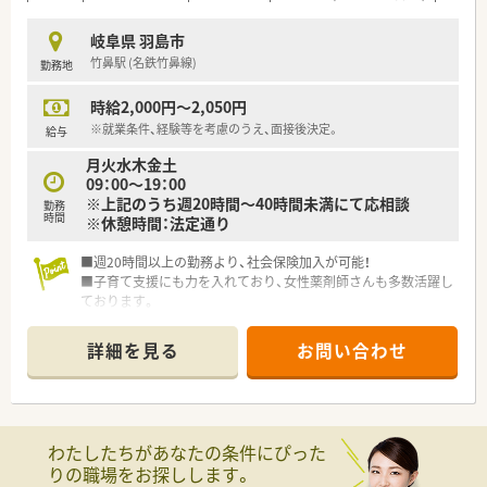
岐阜県 羽島市
竹鼻駅 (名鉄竹鼻線)
勤務地
時給2,000円～2,050円
※就業条件、経験等を考慮のうえ、面接後決定。
給与
月火水木金土
09：00～19：00
※上記のうち週20時間～40時間未満にて応相談
勤務
時間
※休憩時間：法定通り
■週20時間以上の勤務より、社会保険加入が可能！
■子育て支援にも力を入れており、女性薬剤師さんも多数活躍し
ております。
■調剤もOTCもどちらも学べる環境です。将来的に正社員とし
てのご勤務を見据えての入社も歓迎♪
詳細を見る
お問い合わせ
■愛知県本社！調剤専門薬局・調剤併設ドラッグストアを運営し
ている企業です。愛知県・岐阜県・三重県に120店舗以上を展開し
ています。
わたしたちがあなたの条件にぴった
りの職場をお探しします。