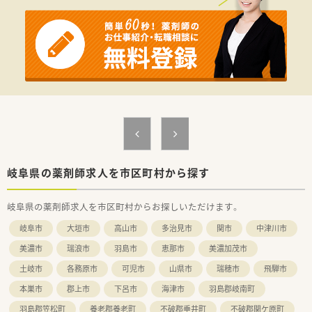
岐阜県の薬剤師求人を市区町村から探す
岐阜県の薬剤師求人を市区町村からお探しいただけます。
岐阜市
大垣市
高山市
多治見市
関市
中津川市
美濃市
瑞浪市
羽島市
恵那市
美濃加茂市
土岐市
各務原市
可児市
山県市
瑞穂市
飛騨市
本巣市
郡上市
下呂市
海津市
羽島郡岐南町
羽島郡笠松町
養老郡養老町
不破郡垂井町
不破郡関ケ原町