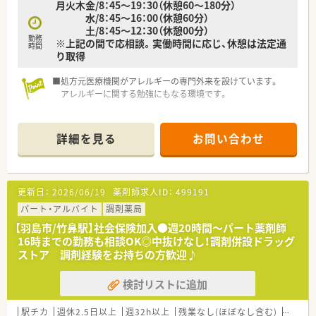
月火木金/8：45～19：30（休憩60～180分）
ー科領域における専門的なスキルを習得していただきます。
水/8：45～16：00（休憩60分）
■個人宅や複数の施設への在宅医療業務を経験することで、地域
土/8：45～12：30（休憩00分）
医療に欠かせない実践的な対応力を身につけられます。
勤務
※上記の間で応相談。実働時間に応じ、休憩は法定通
■ゆくゆくは店舗の管理薬剤師や、経営層の右腕として新規店舗
時間
り取得
の立ち上げなどマネジメント業務への挑戦も可能です。
■処方元医療機関がアレルギーの専門外来を設けています。
アレルギーに関する勉強にもなる環境です。
詳細を見る
お問い合わせ
更新日：
2026/06/19
薬剤師求人ID：
499191
パート・アルバイト
調剤薬局
【羽島市/竹鼻駅】社会保険加入●週20時間～パート薬剤師
16時までの勤務も相談OK◎中抜けなし！調剤併設ドラッグ
ストア 調剤経験をお持ちの方歓迎♪
検討リストに追加
駅チカ
週休2.5日以上
週32h以上
残業なし(ほぼなし含む)
転勤な