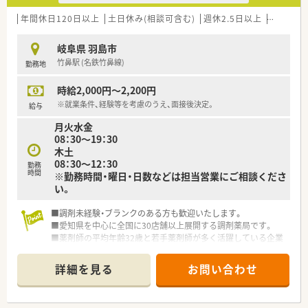
年間休日120日以上
土日休み(相談可含む)
週休2.5日以上
週32h以
岐阜県 羽島市
竹鼻駅 (名鉄竹鼻線)
勤務地
時給2,000円～2,200円
※就業条件、経験等を考慮のうえ、面接後決定。
給与
月火水金
08：30～19：30
木土
08：30～12：30
勤務
時間
※勤務時間・曜日・日数などは担当営業にご相談くださ
い。
■調剤未経験・ブランクのある方も歓迎いたします。
■愛知県を中心に全国に30店舗以上展開する調剤薬局です。
■薬剤師の平均年齢32歳と若手薬剤師が多く活躍している企業
です。
■定着率が非常に高く薬剤師が働きやすい環境が整っておりま
詳細を見る
お問い合わせ
す。