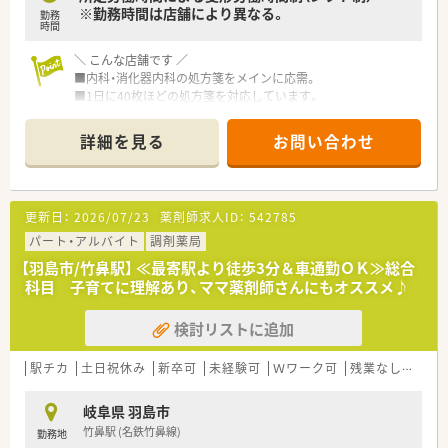
※勤務時間は店舗により異なる。
勤務
時間
＼ こんな店舗です ／
■内科・消化器内科の処方箋をメインに応需。
■1日に40枚ほどの処方箋を対応しています。
■残業少なめ！
ほとんど定時にお帰りいただける環境です。
詳細を見る
お問い合わせ
■インターネットでの処方箋受付も実施しています。
＼ 魅力的な制度も多数あります ／
■時間外手当は1分単位での支給！
更新日：
2026/07/23
薬剤師求人ID：
542785
年間休日も120日前後あり、しっかりオンオフ切り替えられま
す！
パート・アルバイト
調剤薬局
■各店舗に子育て中の薬剤師をサポートしあう風土があり、
【羽島市/竹鼻駅】 ≪最寄駅より徒歩3分＆車通勤ＯＫ≫総合
育休・産休後の復帰率はほぼ100％！
科目 子育てに理解あり、ママ薬剤師さんにもオススメ♪
■教育制度面ではe-ラーニングを取り入れており、
資格取得の支援も行っています。
検討リストに追加
■階層別研修・医師を招いての勉強会・新薬勉強会・
e-learning・学会参加・海外研修など、
未経験の方・経験が少ない方へのバックアップや
駅チカ
土日祝休み
新卒可
未経験可
Ｗワーク可
残業なし(ほぼなし含む)
スキルアップへのサポート体制も充実◎
岐阜県 羽島市
＼ こんな会社です ／
竹鼻駅 (名鉄竹鼻線)
勤務地
アルフレッサHDの系列で、2001年4月に経営等統合を経て発