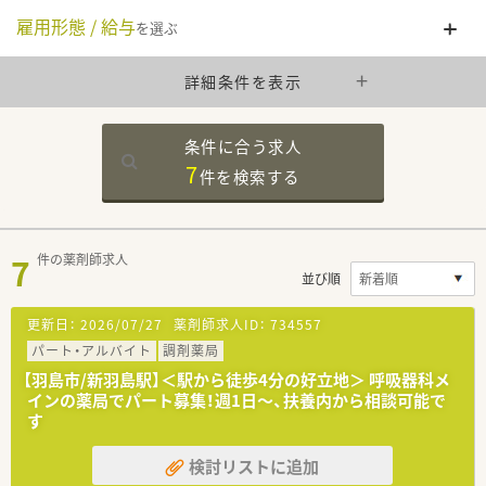
雇用形態 / 給与
を選ぶ
詳細条件を表示
条件に合う求人
7
件を
検索する
7
件の薬剤師求人
並び順
更新日：
2026/07/27
薬剤師求人ID：
734557
パート・アルバイト
調剤薬局
【羽島市/新羽島駅】＜駅から徒歩4分の好立地＞ 呼吸器科メ
インの薬局でパート募集！週1日～、扶養内から相談可能で
す
検討リストに追加