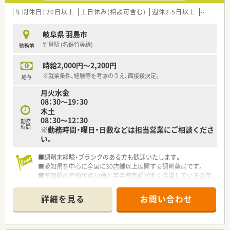
多く活躍している活気にあふれた明るい職場環境です。
■新しいことへのチャレンジ精神を高く評価してくれる社風な
年間休日120日以上
土日休み(相談可含む)
週休2.5日以上
週32h以
ので、前向きな失敗を恐れずに挑戦できる雰囲気です。
岐阜県 羽島市
【こんな方にオススメ】
竹鼻駅 (名鉄竹鼻線)
勤務地
■これまでの実績や今後の頑張りをしっかりと給与や役職で評
価してほしいと考える、上昇志向の強い方に最適です。
時給2,000円～2,200円
■将来的に自分の店舗を経営したいという強い夢をお持ちで、そ
のためのノウハウを働きながら学びたい方に適しています。
※就業条件、経験等を考慮のうえ、面接後決定。
給与
■プライベートの時間をしっかりと確保しながら、高収入を得て
月火水金
メリハリのある充実した生活を送りたい方にお勧めです。
08：30～19：30
木土
08：30～12：30
勤務
時間
※勤務時間・曜日・日数などは担当営業にご相談くださ
い。
■調剤未経験・ブランクのある方も歓迎いたします。
■愛知県を中心に全国に30店舗以上展開する調剤薬局です。
■薬剤師の平均年齢32歳と若手薬剤師が多く活躍している企業
です。
■定着率が非常に高く薬剤師が働きやすい環境が整っておりま
詳細を見る
お問い合わせ
す。