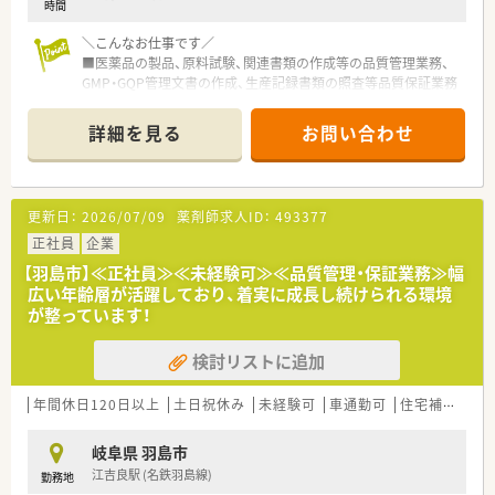
時間
の立ち上げなどマネジメント業務への挑戦も可能です。
＼こんなお仕事です／
■医薬品の製品、原料試験、関連書類の作成等の品質管理業務、
GMP・GQP管理文書の作成、生産記録書類の照査等品質保証業務
全般を行って頂きま
す。
詳細を見る
お問い合わせ
＼こんな会社です／
■岐阜県を中心に4つの事業所を構える半世紀近くの歴史ある法
人です。
更新日：
2026/07/09
薬剤師求人ID：
493377
■創業以来、恵まれた環境の中で医薬品の品質向上に努め、日本
の中央に位置する岐阜という地の利を活かし、
正社員
企業
輸送アクセス面からも医薬品の安定供給を実現しておりま
【羽島市】≪正社員≫≪未経験可≫≪品質管理・保証業務≫幅
す。
広い年齢層が活躍しており、着実に成長し続けられる環境
■近年広がりつつある新型感染症や急速に進んでいる超高齢社
が整っています！
会を見据え、長年培った製剤技術を駆使して
医薬品を取り巻く環境の変化に迅速に対応しております。
検討リストに追加
■改正薬事法の施行を受け、医薬品あるいは食品添加物の受託製
造にも積極的に取り組んでおります。
■品質管理に関する基準（GMP）に基づき、原料・資材の受入から
年間休日120日以上
土日祝休み
未経験可
車通勤可
住宅補助(手当)あり
中間製品および最終製品に至るまで、
工程毎に厳しい製造管理を実施しております。
岐阜県 羽島市
■アルコール製剤を含む外用殺菌消毒剤、無菌製剤、軟膏剤、食
江吉良駅 (名鉄羽島線)
勤務地
品添加物など様々な医薬品を最新の製造設備を用い、