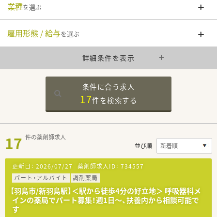
業種
を選ぶ
雇用形態 / 給与
を選ぶ
詳細条件を表示
条件に合う求人
17
件を
検索する
17
件の薬剤師求人
並び順
更新日：
2026/07/27
薬剤師求人ID：
734557
パート・アルバイト
調剤薬局
【羽島市/新羽島駅】＜駅から徒歩4分の好立地＞ 呼吸器科メ
インの薬局でパート募集！週1日～、扶養内から相談可能で
す