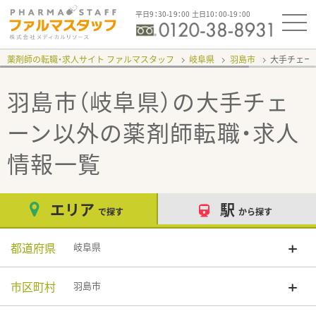
平日9：30-19：00 土日10：00-19：00
薬剤師の転職・求人サイト ファルマスタッフ
岐阜県
羽島市
大手チェー
羽島市（岐阜県）の大手チェ
ーン以外
の薬剤師転職・求人
情報一覧
エリア
駅
で探す
から探す
都道府県
岐阜県
市区町村
羽島市