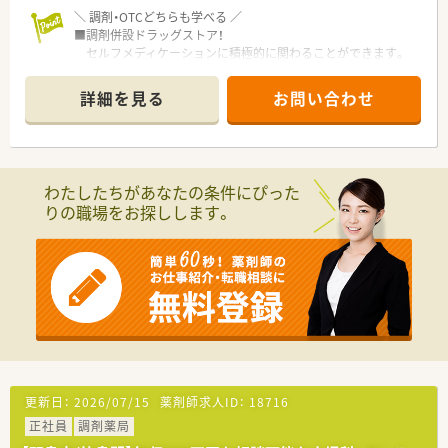
＼ 調剤・OTCどちらも学べる ／
■調剤併設ドラッグストア！
セルフメディケーションに積極的に関わることができます。
＼ 一人ひとりに合った働き方 ／
詳細を見る
お問い合わせ
■年に2回、希望を申告できる制度があり、
自分が興味のある分野にチャレンジしていくことが可能！
■OJT研修を中心に、フォローアップ研修、リーダー研修、
管理薬剤師研修、管理職セミナーなど
将来的にキャリアアップに応じた研修もご用意！
わたしたちがあなたの条件にぴった
りの職場をお探しします。
＼ こんな会社です ／
■愛知県・岐阜県・三重県に約120店舗展開！
調剤専門薬局および調剤併設ドラッグストアを運営していま
す。
■約7割が基幹病院や医療モールに出店！
■薬剤師1人あたりの処方箋対応枚数を少なめに設定し、比較的
余裕のある人員配置を徹底しています。
■働きながら育児・介護ができる環境を整えていますので、長く
お勤めいただけます。
■同好会活動なども行っており、社員同士の交流の機会もござい
ます。
更新日：
2026/07/15
薬剤師求人ID：
18716
正社員
調剤薬局