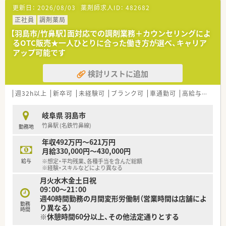
更新日：
2026/08/03
薬剤師求人ID：
482682
正社員
調剤薬局
【羽島市/竹鼻駅】面対応での調剤業務＋カウンセリングによ
るOTC販売★一人ひとりに合った働き方が選べ、キャリア
アップ可能です
検討リストに追加
週32h以上
新卒可
未経験可
ブランク可
車通勤可
高給与(600万円以上)
岐阜県 羽島市
竹鼻駅 (名鉄竹鼻線)
勤務地
年収492万円～621万円
月給330,000円～430,000円
給与
※想定・平均残業、各種手当を含んだ総額
※経験・スキルなどにより異なる
月火水木金土日祝
09：00～21：00
週40時間勤務の月間変形労働制（営業時間は店舗によ
勤務
り異なる）
時間
※休憩時間60分以上、その他法定通りとする