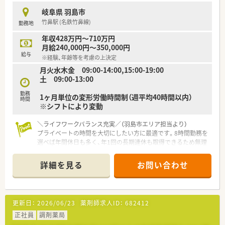
【こんな方にオススメ】
岐阜県 羽島市
■仕事だけでなくプライベートの時間も大切にしながらメリハ
竹鼻駅 (名鉄竹鼻線)
勤務地
リをつけて無理なく働き続けたい方にお勧めです。
■成長を続ける勢いのある企業で早期から管理職を目指して自
年収428万円～710万円
分自身のキャリアを大きく切り拓きたい方にお勧めです。
月給240,000円～350,000円
■最新の調剤設備が整った安全な環境で患者様一人ひとりと丁
給与
※経験、年齢等を考慮の上決定
寧にコミュニケーションを取りたい方に最適です。
月火水木金 09:00-14:00,15:00-19:00
土 09:00-13:00
勤務
1ヶ月単位の変形労働時間制（週平均40時間以内）
時間
※シフトにより変動
＼ライフワークバランス充実／（羽島市エリア担当より）
プライベートの時間を大切にしたい方に最適です。8時間勤務を
選べば年間休日も多く、年1回の長期連休も取得できるため無理
なく長く働ける環境が整っています。
詳細を見る
お問い合わせ
【店舗情報と応需状況について】
■竹鼻駅から徒歩9分とアクセスが良好で、近隣医療機関からの
面処方を1日平均40枚から50枚ほど応需しています。
■平日はもちろん土曜日も13時まで開局しており、居宅や施設
更新日：
2026/06/23
薬剤師求人ID：
682412
といった在宅業務にも力を入れている地域密着型の店舗です。
■現在は常勤1名とパート3名の薬剤師に加え、医療事務も配置
正社員
調剤薬局
されているため調剤業務にしっかりと専念できる環境です。