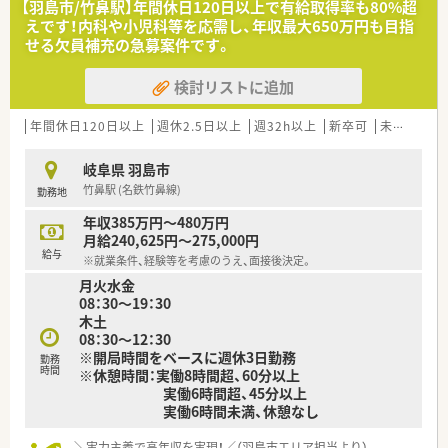
【羽島市/竹鼻駅】年間休日120日以上で有給取得率も80%超
えです！内科や小児科等を応需し、年収最大650万円も目指
【職場環境と雰囲気】
せる欠員補充の急募案件です。
■1日の処方箋枚数がそこまで多くないため、患者様お一人おひ
とりとじっくり向き合いながら丁寧な服薬指導が行える環境で
検討リストに追加
す。
■休憩室には畳の上でリラックスできる空間が設けられており、
従業員がしっかり休養を取れるように配慮された優しい職場で
年間休日120日以上
週休2.5日以上
週32h以上
新卒可
未経験可
す。
■最新の機械設備と医療事務の充実したサポート体制により、ひ
岐阜県 羽島市
と月あたりの調剤過誤率は0.02%程度と非常に低い水準です。
竹鼻駅 (名鉄竹鼻線)
勤務地
【やりがい/おすすめポイント】
年収385万円～480万円
■成長中の企業だからこそ管理ポストが豊富にあり、頑張り次第
月給240,625円～275,000円
でスピーディーな昇格と年収アップを実現できるのが大きな魅
給与
※就業条件、経験等を考慮のうえ、面接後決定。
力です。
月火水金
■社員割引制度により日用品などを5%オフで購入できるほか、
08：30～19：30
結婚祝い金や産休育休制度など手厚い福利厚生が整っており安
木土
心です。
08：30～12：30
■店舗での調剤業務に留まらず、本社業務など多彩なキャリアの
※開局時間をベースに週休3日勤務
選択肢が用意されているため長期的に働きがいを感じられる職
勤務
時間
※休憩時間：実働8時間超、60分以上
場です。
実働6時間超、45分以上
実働6時間未満、休憩なし
＼実力主義で高年収を実現！／（羽島市エリア担当より）