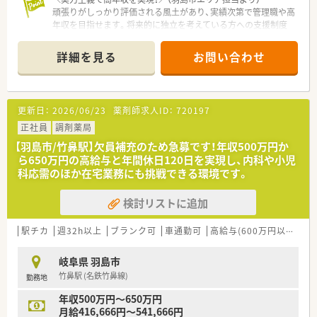
頑張りがしっかり評価される風土があり、実績次第で管理職や高
年収を目指せます。将来的に独立を考えている方への支援制度
も充実しており、成長意欲の高い方に最適です。
詳細を見る
お問い合わせ
【店舗情報と応需状況について】
■最寄り駅から徒歩19分ほどの場所にあり、車通勤も可能で毎
日の通勤にも便利な立地に位置する調剤薬局です。
■主に内科や小児科に加えて消化器科の処方箋を応需しており、
更新日：
2026/06/23
薬剤師求人ID：
720197
専門的な知識を深く身につけることができる環境です。
■1日の処方箋枚数は約70枚となっており、常時2名体制で事務
正社員
調剤薬局
スタッフと協力しながら円滑に業務を進めています。
【羽島市/竹鼻駅】欠員補充のため急募です！年収500万円か
ら650万円の高給与と年間休日120日を実現し、内科や小児
【こんな取り組みをしています】
科応需のほか在宅業務にも挑戦できる環境です。
■社員の知識向上を目的として、定期的な勉強会の開催や学術大
会への参加を会社全体で積極的に支援しています。
検討リストに追加
■新入社員に対しては座学と現場でのマンツーマン指導を組み
合わせた、充実した3ヶ月間の研修プログラムを実施していま
す。
駅チカ
週32h以上
ブランク可
車通勤可
高給与(600万円以上)
住
■独立開業を目指す社員のために、新規開局の物件紹介や既存店
舗の譲渡など実践的なフランチャイズ支援を行っています。
岐阜県 羽島市
竹鼻駅 (名鉄竹鼻線)
勤務地
【やりがい/おすすめポイント】
■処方箋枚数の増加や新規の在宅案件獲得など、目に見える成果
年収500万円～650万円
がダイレクトに評価や昇給に結びつく点が大きな魅力です。
月給416,666円～541,666円