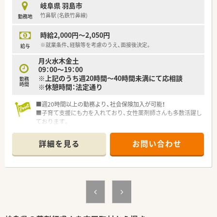
岐阜県 羽島市
竹鼻駅 (名鉄竹鼻線)
勤務地
時給2,000円～2,050円
※就業条件、経験等を考慮のうえ、面接後決定。
給与
月火水木金土
09：00～19：00
※上記のうち週20時間～40時間未満にて応相談
勤務
時間
※休憩時間：法定通り
■週20時間以上の勤務より、社会保険加入が可能！
■子育て支援にも力を入れており、女性薬剤師さんも多数活躍し
ております。
■調剤もOTCもどちらも学べる環境です。将来的に正社員とし
てのご勤務を見据えての入社も歓迎♪
詳細を見る
お問い合わせ
■愛知県本社！調剤専門薬局・調剤併設ドラッグストアを運営し
ている企業です。愛知県・岐阜県・三重県に120店舗以上を展開し
ています。