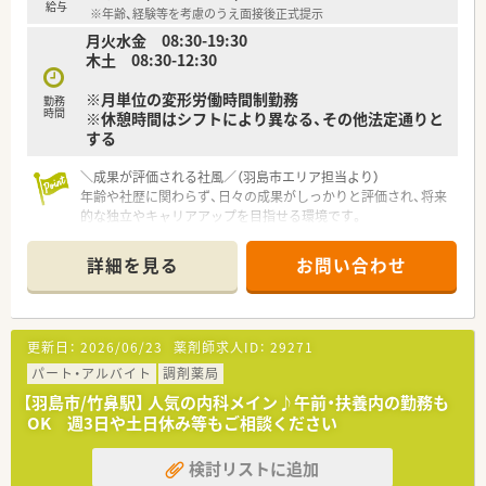
■週休3日制の選択や高い有給消化率など、一人ひとりのライフ
給与
※年齢、経験等を考慮のうえ面接後正式提示
ステージに合わせた柔軟な働き方を実現できる環境です。
月火水金 08:30-19:30
■認定薬剤師の取得支援制度が用意されており、働きながら専門
木土 08:30-12:30
的な資格を取得して自己成長を実感できる充実した職場です。
※月単位の変形労働時間制勤務
勤務
時間
※休憩時間はシフトにより異なる、その他法定通りと
する
＼成果が評価される社風／（羽島市エリア担当より）
年齢や社歴に関わらず、日々の成果がしっかりと評価され、将来
的な独立やキャリアアップを目指せる環境です。
【店舗情報と応需状況について】
詳細を見る
お問い合わせ
■最寄り駅の竹鼻駅から車で4分ほどの立地にあり、毎日のマイ
カー通勤も非常に便利な調剤薬局の求人です。
■主に内科や小児科や消化器科の処方箋を1日あたり約70枚応
需しており、幅広い知識を身につけられます。
更新日：
2026/06/23
薬剤師求人ID：
29271
■常時2名の薬剤師と医療事務が在籍しており、スタッフ同士が
協力しながら日々の業務にあたっている店舗です。
パート・アルバイト
調剤薬局
【羽島市/竹鼻駅】 人気の内科メイン♪午前・扶養内の勤務も
【職場環境と雰囲気】
OK 週3日や土日休み等もご相談ください
■代表は非常に遊び心を持った柔軟な考え方の持ち主であり、堅
苦しさのない風通しの良い企業文化が根付いています。
検討リストに追加
■男女比が半分ずつとバランスが取れており、若手のスタッフも