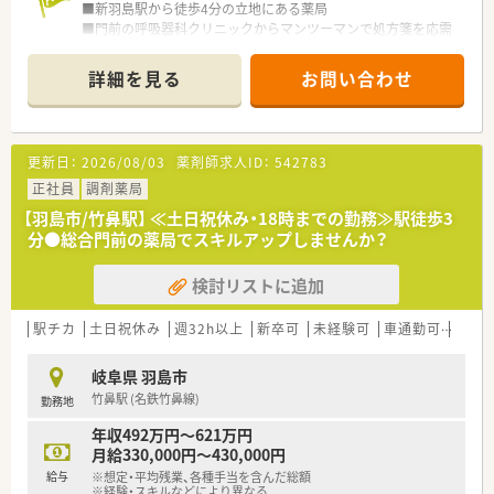
■新羽島駅から徒歩4分の立地にある薬局
■門前の呼吸器科クリニックからマンツーマンで処方箋を応需
しています
■施設在宅にも対応しています
詳細を見る
お問い合わせ
＜オススメポイント＞
■扶養範囲内から検討可能なので、まずは働ける条件をお問合せ
下さい
更新日：
2026/08/03
薬剤師求人ID：
542783
■ヘルプ体制が整っており、お休みの融通が利きやすいのも魅力
です
正社員
調剤薬局
【羽島市/竹鼻駅】 ≪土日祝休み・18時までの勤務≫駅徒歩3
分●総合門前の薬局でスキルアップしませんか？
検討リストに追加
駅チカ
土日祝休み
週32h以上
新卒可
未経験可
車通勤可
高給与
岐阜県 羽島市
竹鼻駅 (名鉄竹鼻線)
勤務地
年収492万円～621万円
月給330,000円～430,000円
給与
※想定・平均残業、各種手当を含んだ総額
※経験・スキルなどにより異なる