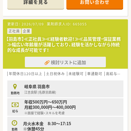
詳細を見る
お問い合わせ
■現在の店舗には薬剤師が2名と医療事務が在籍しており、常時
複数名体制で協力しながら業務を行っています。
【法人特徴について】
更新日：
2026/07/09
薬剤師求人ID：
665055
■岐阜県内において地域密着型の調剤薬局を現在2店舗展開して
おり、今後もさらなる店舗展開を予定しています。
正社員
企業
■地域の皆様から信頼されるかかりつけ薬局を目指し、心のこも
【羽島市】≪正社員≫≪経験者歓迎！≫≪品質管理・保証業務
った丁寧な医療サービスの提供に努めています。
≫幅広い年齢層が活躍しており、経験を活かしながら持続
■現場の声を大切にする風通しの良い社風であり、将来は経営陣
的な成長が可能です！
の右腕として活躍できるチャンスもあります。
検討リストに追加
【勤務実態について】
■営業時間は平日19時までとなっており、水曜日と土曜日は午
前中や夕方前までの変則的な勤務時間となります。
年間休日120日以上
土日祝休み
未経験可
車通勤可
高給与(600万円以上)
■1日あたり約4時間ほど1人薬剤師となる時間帯がありますが、
基本的には常時3名から4名での複数名体制です。
岐阜県 羽島市
■時間外勤務が発生した場合には分単位でしっかりと時間外手
江吉良駅 (名鉄羽島線)
勤務地
当が支給されるため、安心して業務に集中できます。
年収500万円～650万円
【想定されるキャリアイメージ】
月給300,000円～400,000円
■まずは日々の調剤業務や服薬指導を通じて、小児科やアレルギ
給与
※面接で経験・スキルを考慮
ー科領域における専門的なスキルを習得していただきます。
■個人宅や複数の施設への在宅医療業務を経験することで、地域
月火水木金 8:30～17:15
医療に欠かせない実践的な対応力を身につけられます。
※休憩45分
勤務
■ゆくゆくは店舗の管理薬剤師や、経営層の右腕として新規店舗