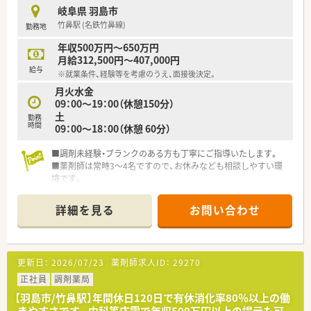
岐阜県 羽島市
竹鼻駅 (名鉄竹鼻線)
勤務地
年収500万円～650万円
月給312,500円～407,000円
給与
※就業条件、経験等を考慮のうえ、面接後決定。
月火水金
09：00～19：00（休憩150分）
土
勤務
時間
09：00～18：00（休憩 60分）
■調剤未経験・ブランクのある方も丁寧にご指導いたします。
■薬剤師は常時3～4名ですので、お休みなども相談しやすい環
境です。
■転居を伴う異動はございません。腰を据えて長くご勤務いた
だけます。
詳細を見る
お問い合わせ
更新日：
2026/07/23
薬剤師求人ID：
29270
正社員
調剤薬局
【羽島市/竹鼻駅】年間休日120日で有休消化率80％以上の働