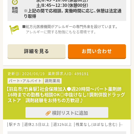
土/8：45～12：30（休憩00分）
勤務
※上記の間で応相談。実働時間に応じ、休憩は法定通
時間
り取得
■処方元医療機関がアレルギーの専門外来を設けています。
アレルギーに関する勉強にもなる環境です。
詳細を見る
お問い合わせ
更新日：
2026/06/19
薬剤師求人ID：
499191
パート・アルバイト
調剤薬局
【羽島市/竹鼻駅】社会保険加入●週20時間～パート薬剤師
16時までの勤務も相談OK◎中抜けなし！調剤併設ドラッグ
ストア 調剤経験をお持ちの方歓迎♪
検討リストに追加
駅チカ
週休2.5日以上
週32h以上
残業なし(ほぼなし含む)
転勤な