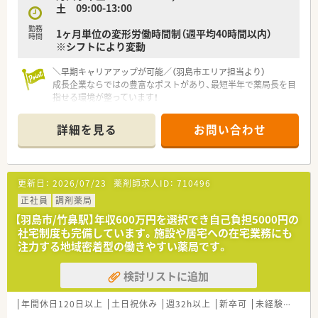
土 09:00-13:00
■調剤業務のプロフェッショナルを目指すだけでなく、独立とい
う大きな夢にも挑戦できる幅広いキャリアパスが用意されてい
勤務
1ヶ月単位の変形労働時間制（週平均40時間以内）
ます。
時間
※シフトにより変動
＼早期キャリアアップが可能／（羽島市エリア担当より）
成長企業ならではの豊富なポストがあり、最短半年で薬局長を目
指せる環境が整っています！
【店舗情報と応需状況について】
詳細を見る
お問い合わせ
■竹鼻駅から車で5分のアクセスで内科や呼吸器科など幅広い科
目を応需している調剤薬局です。
■1日の処方箋枚数は30枚程度と落ち着いており患者様とじっ
くり向き合った服薬指導が可能です。
更新日：
2026/07/23
薬剤師求人ID：
710496
■施設や居宅への在宅業務も実施しており地域医療に深く貢献
できるやりがいのある環境となります。
正社員
調剤薬局
【羽島市/竹鼻駅】年収600万円を選択でき自己負担5000円の
【職場環境と雰囲気】
社宅制度も完備しています。施設や居宅への在宅業務にも
■常勤の薬剤師とパートの薬剤師が協力し合いながら和やかな
注力する地域密着型の働きやすい薬局です。
雰囲気の中で日々の業務に取り組んでいます。
■休憩室は畳を敷いたリラックスできる空間にするなど従業員
検討リストに追加
が快適に過ごせるよう配慮されている職場です。
■年に1回は1週間程度の長期連休を取得できる制度があるため
心身ともにしっかりとリフレッシュできます。
年間休日120日以上
土日祝休み
週32h以上
新卒可
未経験可
ブ