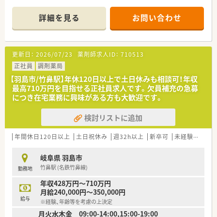
能なためぜひ一度お話ししませんか。
詳細を見る
お問い合わせ
【店舗情報と応需状況について】
■名鉄竹鼻線の竹鼻駅から徒歩で19分ほどの場所に位置し、地
域に根差した医療を提供する地域密着型の調剤薬局です。
■主に近隣のクリニックから内科や小児科、消化器科の処方箋を
更新日：
2026/07/23
薬剤師求人ID：
710513
応需しており、1日あたり約70枚に対応しています。
■常時2名の薬剤師と医療事務スタッフが連携しており、チーム
正社員
調剤薬局
ワークを大切にしながら日々の業務に取り組んでいます。
【羽島市/竹鼻駅】年休120日以上で土日休みも相談可！年収
最高710万円を目指せる正社員求人です。欠員補充の急募
【求人情報について】
につき在宅業務に興味がある方も大歓迎です。
■正社員としての雇用となり、年収は500万円から最大650万円
まで、これまでのご経験やスキルを考慮して決定されます。
検討リストに追加
■処方箋に基づく調剤業務や服薬指導に加えて、患者様の健康相
談に応じる市販薬の販売など幅広い業務をお任せします。
■充実した研修制度や資格取得支援制度が整備されており、ブラ
年間休日120日以上
土日祝休み
週32h以上
新卒可
未経験可
ブ
ンクがある方や経験が浅い方でも安心して働ける求人です。
岐阜県 羽島市
【やりがい/おすすめポイント】
竹鼻駅 (名鉄竹鼻線)
勤務地
■ご自身の頑張りが昇給や昇格に直接つながる明確な評価制度
があり、高いモチベーションを保ちながら仕事に取り組める環境
年収428万円～710万円
です。
月給240,000円～350,000円
■充実した有給休暇や少ない残業時間のおかげで心身ともにリ
給与
※経験、年齢等を考慮の上決定
フレッシュしやすく、長く働き続けられる安心感があることが魅
月火水木金 09:00-14:00,15:00-19:00
力です。