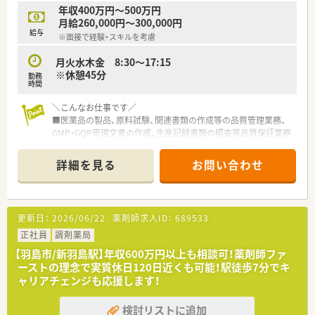
徹底した製造管理および品質管理のもとで製造販売しており
年収400万円～500万円
ます。
月給260,000円～300,000円
給与
※面接で経験・スキルを考慮
＼こんな方におすすめ／
■品質管理や品質保証の業務経験をお持ちの方
月火水木金 8:30～17:15
■安定した環境で長期的にキャリアを積んでいきたい方
※休憩45分
勤務
時間
＼こんなお仕事です／
■医薬品の製品、原料試験、関連書類の作成等の品質管理業務、
GMP・GQP管理文書の作成、生産記録書類の照査等品質保証業務
全般を行って頂きま
す。
詳細を見る
お問い合わせ
＼こんな会社です／
■岐阜県を中心に4つの事業所を構える半世紀近くの歴史ある法
人です。
更新日：
2026/06/22
薬剤師求人ID：
689533
■創業以来、恵まれた環境の中で医薬品の品質向上に努め、日本
の中央に位置する岐阜という地の利を活かし、
正社員
調剤薬局
輸送アクセス面からも医薬品の安定供給を実現しておりま
【羽島市/新羽島駅】年収600万円以上も相談可！薬剤師ファ
す。
ーストの理念で実質休日120日近くも可能！駅徒歩7分でキ
■近年広がりつつある新型感染症や急速に進んでいる超高齢社
ャリアチェンジも応援します！
会を見据え、長年培った製剤技術を駆使して
医薬品を取り巻く環境の変化に迅速に対応しております。
検討リストに追加
■改正薬事法の施行を受け、医薬品あるいは食品添加物の受託製