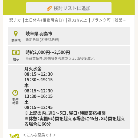
検討リストに追加
駅チカ
土日休み(相談可含む)
週32h以上
ブランク可
残業なし(ほぼなし含む)
岐阜県 羽島市
新羽島駅 (名鉄羽島線)
勤務地
時給2,000円～2,500円
※就業条件、経験等を考慮のうえ、面接後決定。
給与
月火水金
08：15～12：30
15：30～19：15
木
08：15～12：30
13：30～16：15
勤務
土
時間
08：15～12：45
※上記の内、週1～5日、曜日・時間帯応相談
※休憩：実働6時間を超える場合に45分、8時間を超え
る場合に60分
＜こんな薬局です＞