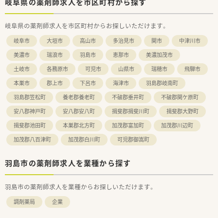
岐阜県の薬剤師求人を市区町村から探す
岐阜県の薬剤師求人を市区町村からお探しいただけます。
岐阜市
大垣市
高山市
多治見市
関市
中津川市
美濃市
瑞浪市
羽島市
恵那市
美濃加茂市
土岐市
各務原市
可児市
山県市
瑞穂市
飛騨市
本巣市
郡上市
下呂市
海津市
羽島郡岐南町
羽島郡笠松町
養老郡養老町
不破郡垂井町
不破郡関ケ原町
安八郡神戸町
安八郡安八町
揖斐郡揖斐川町
揖斐郡大野町
揖斐郡池田町
本巣郡北方町
加茂郡富加町
加茂郡川辺町
加茂郡八百津町
加茂郡白川町
可児郡御嵩町
羽島市の薬剤師求人を業種から探す
羽島市の薬剤師求人を業種からお探しいただけます。
調剤薬局
企業