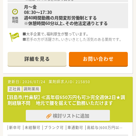
月～金
08：30～17：30
週40時間勤務の月間変形労働制とする
勤務
時間
※休憩時間60分以上、その他法定通りとする
■大手企業で、福利厚生が整っています。
■若手の方が活躍され、いきいきとした活気のある薬局です。
詳細を見る
お問い合わせ
更新日：
2026/07/24
薬剤師求人ID：
215850
正社員
調剤薬局
【羽島市/竹鼻駅】 ≪高年収650万円も可≫完全週休2日★調
剤経験不問 地元で腰を据えてご勤務いただけます
検討リストに追加
新卒可
未経験可
ブランク可
車通勤可
高給与(600万円以上)
教