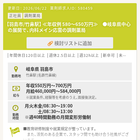
【法人特徴について】
更新日：
2026/06/22
薬剤師求人ID：
580459
■ITや通信事業などを展開する安定した経営基盤を持つグルー
プ企業が母体です。
正社員
調剤薬局
■M&Aを中心に全国へ店舗網を急速に拡大中で、岩手から大分
【羽島市/竹鼻駅】 ≪年収例 580～650万円≫ ●岐阜県中心
まで54店舗以上を展開しています。
の展開で、内科メイン応需の調剤薬局
■薬剤師ファーストを企業理念として掲げており、個々の多様な
働き方を尊重する風土があります。
検討リストに追加
【職場環境と雰囲気】
■年功序列の考えは一切なく、上下関係を超えたフラットな組織
年間休日120日以上
週休2.5日以上
週32h以上
新卒可
未経験可
風土が特徴です。
■経営層との距離が非常に近く、自身の意見やアイデアを直接提
岐阜県 羽島市
案しやすい環境です。
竹鼻駅 (名鉄竹鼻線)
勤務地
■トップダウンではなく、スタッフみんなで考え行動する方針を
大切にしています。
年収550万円～700万円
月給460,000円～584,000円
【こんな方が活躍中】
給与
※就業条件、経験等を考慮のうえ、面接後決定。
■自身のキャリアプランをしっかり持ち、積極的に行動へ移して
いる方が活躍中です。
月火木金/08：30～19：00
■チームワークを大切にし、周囲のスタッフと協力しながら業務
土/08：30～13：00
勤務
を進められる方が多いです。
※週40時間勤務の月間変形労働制
時間
■薬剤師としての専門性を高めつつ、新しいことにも挑戦したい
という意欲的な方が活躍しています。
■教育研修制度や就業規定が整っています。
また、活気のある企業で、スタッフ間でも助け合う社風がござ
います。