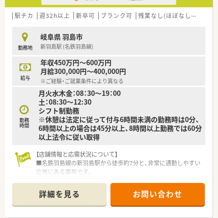
造にも積極的に取り組んでおります。
■品質管理に関する基準（GMP）に基づき、原料・資材の受入から
駅チカ
週32h以上
新卒可
ブランク可
残業なし(ほぼなし含む)
中間製品および最終製品に至るまで、
工程毎に厳しい製造管理を実施しております。
岐阜県 羽島市
■アルコール製剤を含む外用殺菌消毒剤、無菌製剤、軟膏剤、食
新羽島駅 (名鉄羽島線)
勤務地
品添加物など様々な医薬品を最新の製造設備を用い、
徹底した製造管理および品質管理のもとで製造販売しており
年収450万円～600万円
ます。
月給300,000円～400,000円
給与
※ご経験・ご就業条件により異なる
＼こんな方におすすめ／
月火水木金：08：30～19：00
■品質管理や品質保証のお仕事にご興味をお持ちの方
土：08:30～12:30
■安定した環境で長期的にキャリアを積んでいきたい方
シフト制勤務
※休憩は法定に従って付与6時間未満の勤務時は0分、
勤務
時間
6時間以上の場合は45分以上、8時間以上勤務では60分
以上法令に従い取得
【店舗情報と応需状況について】
■名鉄羽島線の新羽島駅から徒歩約7分と、非常に通勤しやすい
立地にある薬局です。
■薬剤師は5名体制で運営しており、互いに協力しながら業務に
取り組める環境が整っています。
詳細を見る
お問い合わせ
■平日は19時まで、土曜日は12時半までの開局時間で地域医療
に貢献しています。