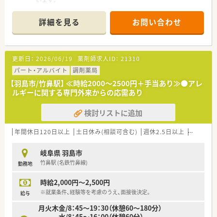
■内科メインの応需で、常時複数名体制です。
詳細を見る
お問い合わせ
■この求人はプレミア高収入求人特集に掲載中です■
更新日：
2026/06/19
薬剤師求人ID：
21310
パート・アルバイト
調剤薬局
【羽島市/竹鼻駅】 ≪時給2000～2500円＋手当あり≫●アレ
ルギーに関する専門外来からの応需あり
検討リストに追加
年間休日120日以上
土日休み(相談可含む)
週休2.5日以上
週32h以
岐阜県 羽島市
竹鼻駅 (名鉄竹鼻線)
勤務地
時給2,000円～2,500円
※就業条件、経験等を考慮のうえ、面接後決定。
給与
月火木金/8：45～19：30（休憩60～180分）
水/8：45～16：00（休憩60分）