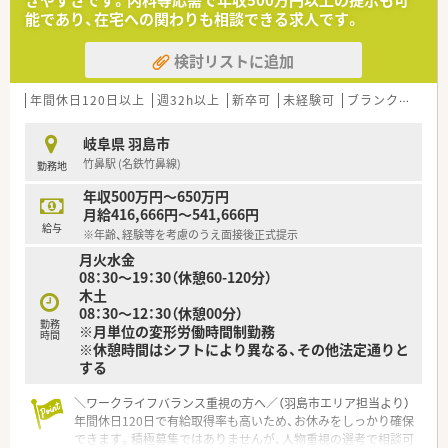
きやすさです。内科等応需で年収500万円以上の提示も可
能であり、在宅への関わりも相談できる求人です。
検討リストに追加
年間休日120日以上
週32h以上
新卒可
未経験可
ブランク可
残業
岐阜県 羽島市
竹鼻駅 (名鉄竹鼻線)
勤務地
年収500万円～650万円
月給416,666円～541,666円
給与
※年齢、経験等を考慮のうえ面接後正式提示
月火水金
08：30～19：30（休憩60-120分）
木土
08：30～12：30（休憩00分）
勤務
※月単位の変形労働時間制勤務
時間
※休憩時間はシフトにより異なる、その他法定通りと
する
＼ワークライフバランス重視の方へ／（羽島市エリア担当より）
年間休日120日で有給取得率も高いため、お休みをしっかり確保
できます。積極募集ではありませんが、人物重視の選考で相談可