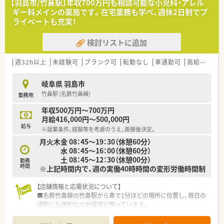
【羽島市/竹鼻駅】年収700万円も相談可能な小児科・アレル
ギー科メインの薬局です。在宅業務も学べ、週休2日制でプ
ライベートも充実！
検討リストに追加
週32h以上
未経験可
ブランク可
転勤なし
車通勤可
高給与(600万円以上)
岐阜県 羽島市
竹鼻駅 (名鉄竹鼻線)
勤務地
年収500万円～700万円
月給416,000円～500,000円
給与
※就業条件、経験等を考慮のうえ、面接後決定。
月火木金 08：45～19：30（休憩60分）
水 08：45～16：00（休憩60分）
土 08：45～12：30（休憩00分）
勤務
時間
※上記時間内で、週の実働40時時間の変形労働時間制
【店舗情報と応需状況について】
■名鉄竹鼻線の竹鼻駅から車で1分ほどの場所に位置し、毎日の
通勤にも便利な立地環境が整っています。
■処方箋は隣接する小児科およびアレルギー科を中心に、1日あ
たり平均75枚ほどを応需しています。