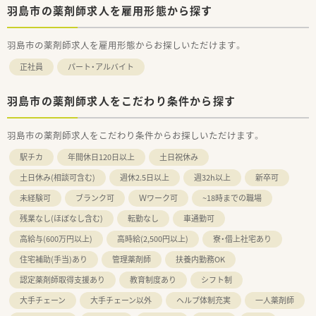
羽島市の薬剤師求人を雇用形態から探す
羽島市の薬剤師求人を雇用形態からお探しいただけます。
正社員
パート・アルバイト
羽島市の薬剤師求人をこだわり条件から探す
羽島市の薬剤師求人をこだわり条件からお探しいただけます。
駅チカ
年間休日120日以上
土日祝休み
土日休み(相談可含む)
週休2.5日以上
週32h以上
新卒可
未経験可
ブランク可
Ｗワーク可
~18時までの職場
残業なし(ほぼなし含む)
転勤なし
車通勤可
高給与(600万円以上)
高時給(2,500円以上)
寮・借上社宅あり
住宅補助(手当)あり
管理薬剤師
扶養内勤務OK
認定薬剤師取得支援あり
教育制度あり
シフト制
大手チェーン
大手チェーン以外
ヘルプ体制充実
一人薬剤師