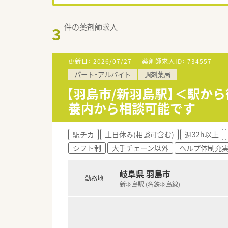
件の薬剤師求人
3
更新日：
2026/07/27
薬剤師求人ID：
734557
パート・アルバイト
調剤薬局
【羽島市/新羽島駅】＜駅か
養内から相談可能です
駅チカ
土日休み(相談可含む)
週32h以上
シフト制
大手チェーン以外
ヘルプ体制充
岐阜県 羽島市
勤務地
新羽島駅 (名鉄羽島線)