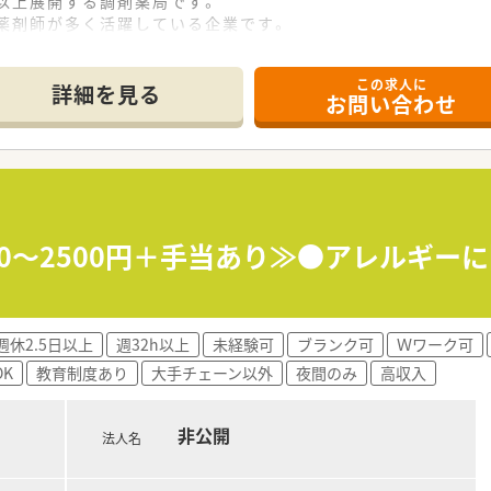
以上展開する調剤薬局です。
薬剤師が多く活躍している企業です。
働きやすい環境が整っております。
この求人に
詳細を見る
お問い合わせ
000～2500円＋手当あり≫●アレルギ
週休2.5日以上
週32h以上
未経験可
ブランク可
Ｗワーク可
K
教育制度あり
大手チェーン以外
夜間のみ
高収入
非公開
法人名