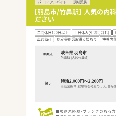
パート・アルバイト
調剤薬局
【羽島市/竹鼻駅】 人気の
ださい
年間休日120日以上
土日休み(相談可含む)
車通勤可
認定薬剤師取得支援あり
扶養内勤
岐阜県 羽島市
勤務地
竹鼻駅 (名鉄竹鼻線)
時給2,000円～2,200円
給与
※就業条件、経験等を考慮のうえ、面接
■調剤未経験・ブランクのある