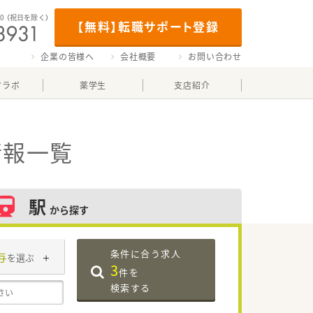
00
（祝日を除く）
【無料】転職サポート登録
企業の皆様へ
会社概要
お問い合わせ
マラボ
薬学生
支店紹介
情報一覧
駅
から探す
条件に合う求人
与
を選ぶ
3
件を
検索する