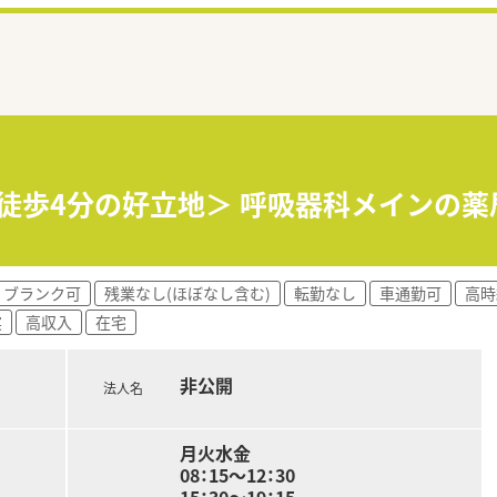
ら徒歩4分の好立地＞ 呼吸器科メインの薬
ブランク可
残業なし(ほぼなし含む)
転勤なし
車通勤可
高時
実
高収入
在宅
非公開
法人名
月火水金
08：15～12：30