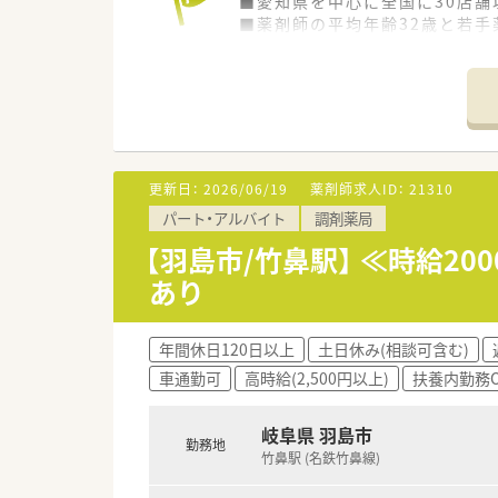
■愛知県を中心に全国に30店舗
■薬剤師の平均年齢32歳と若手
■定着率が非常に高く薬剤師が
更新日：
2026/06/19
薬剤師求人ID：
21310
パート・アルバイト
調剤薬局
【羽島市/竹鼻駅】 ≪時給2
あり
年間休日120日以上
土日休み(相談可含む)
車通勤可
高時給(2,500円以上)
扶養内勤務O
岐阜県 羽島市
勤務地
竹鼻駅 (名鉄竹鼻線)