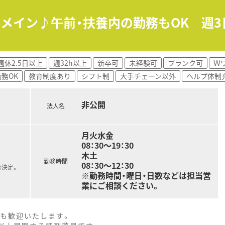
内科メイン♪午前・扶養内の勤務もOK 週
週休2.5日以上
週32h以上
新卒可
未経験可
ブランク可
Ｗ
務OK
教育制度あり
シフト制
大手チェーン以外
ヘルプ体制
非公開
法人名
月火水金
08：30～19：30
木土
勤務時間
08：30～12：30
後決定。
※勤務時間・曜日・日数などは担当営
業にご相談ください。
方も歓迎いたします。