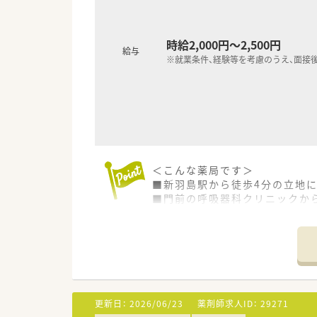
時給2,000円～2,500円
給与
※就業条件、経験等を考慮のうえ、面接
＜こんな薬局です＞
■新羽島駅から徒歩4分の立地
■門前の呼吸器科クリニックか
■施設在宅にも対応しています
＜オススメポイント＞
■扶養範囲内から検討可能なの
■ヘルプ体制が整っており、お
更新日：
2026/06/23
薬剤師求人ID：
29271