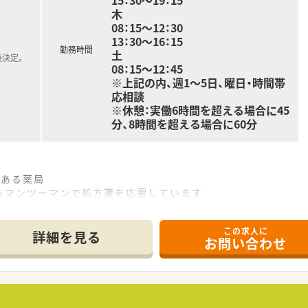
15：30～19：15
木
08：15～12：30
13：30～16：15
勤務時間
土
後決定。
08：15～12：45
※上記の内、週1～5日、曜日・時間帯
応相談
※休憩：実働6時間を超える場合に45
分、8時間を超える場合に60分
にある薬局
らマンツーマンで処方箋を応需しています
この求人に
詳細を見る
お問い合わせ
で、まずは働ける条件をお問合せ下さい
休みの融通が利きやすいのも魅力です