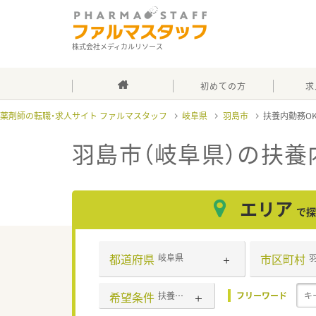
株式会社メディカルリソース
初めての方
求
薬剤師の転職・求人サイト ファルマスタッフ
岐阜県
羽島市
扶養内勤務O
羽島市（岐阜県）の扶養
エリア
で探
都道府県
市区町村
岐阜県
希望条件
扶養内勤務OK
フリーワード