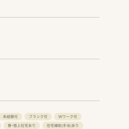
未経験可
ブランク可
Ｗワーク可
寮・借上社宅あり
住宅補助(手当)あり