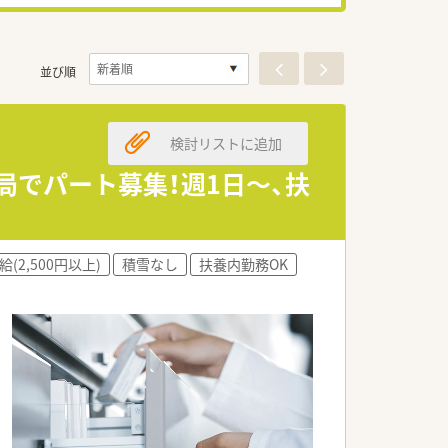
並び順
検討リストに追加
局でパート募集！週1日～、扶
給(2,500円以上)
積雪なし
扶養内勤務OK