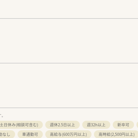
す。
土日休み(相談可含む)
週休2.5日以上
週32h以上
新卒可
勤なし
車通勤可
高給与(600万円以上)
高時給(2,500円以上)