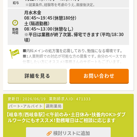
給与
※就業条件、経験等を考慮のうえ、面接後決定。
月水木金
08：45～19：45（休憩180分）
土（隔週勤務）
08：45～13：00（休憩なし）
勤務
時間
※平日は業務が終了次第、帰宅できます（平均/18：30
頃）
■内科メインの処方箋を応需しており、勉強になる環境です。
■1人薬剤師での対応が可能な方の募集です。自分のペースでお
仕事したい方にオススメ！事務さんのサポートもございます。
詳細を見る
お問い合わせ
更新日：
2026/06/19
薬剤師求人ID：
471333
パート・アルバイト
調剤薬局
【岐阜市/西岐阜駅】≪午前のみ・土日休み・扶養内OK≫ダブ
ルワークにもオススメ！勤務曜日はご相談に応じます
検討リストに追加