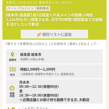
更新日：
2026/06/19
薬剤師求人ID：
468793
パート・アルバイト
調剤薬局
【岐阜市/長森駅】週3日程度≪午前メインの勤務≫時給
2,200円も可◎残業少なめ、月平均0時間！調剤薬局での経験
を活かしたい方歓迎
検討リストに追加
駅チカ
年間休日120日以上
土日祝休み
週休2.5日以上
ブランク可
岐阜県 岐阜市
長森駅 (JR高山本線)
勤務地
時給2,000円～2,200円
※就業条件、経験等を考慮のうえ、面接後決定。
給与
月水木
09：00～12：30（休憩00分）
金
勤務
16：30～19：00（休憩00分）
時間
※近隣店舗との掛け持ち勤務できる方、大歓迎
＼ こんな方にオススメ ／