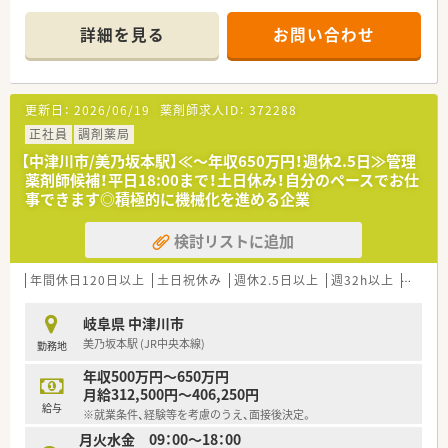
週2日より、曜日・時間等の勤務条件はご相談に応じます。
詳細を見る
お問い合わせ
＼ こんな会社です ／
■昭和55年に開局し、
長らく地域の皆様に愛され続けている薬局です。
■各店舗、メインに応需している科目が違うため、
更新日：
2026/06/19
薬剤師求人ID：
372288
ご希望により様々な店舗を経験することも可能です。
固定の店舗でのご勤務も可能ですので、ご希望お聞かせくださ
正社員
調剤薬局
い！
【中津川市/美乃坂本駅】≪～年収650万円！週休2.5日≫管理
■温和な社長のもと、スタッフ間の仲もよく、
薬剤師候補！平日18:00まで！土日休み！自分のペースでお仕
あたたかい雰囲気の店舗を作っています。
事できます◎積極的に機械化を進める企業
■ご家庭の事情や背景（子育てや介護など）にも配慮しており、
勤務条件等、柔軟にご対応いただける会社です。
検討リストに追加
＼ 充実した研修内容 ／
■月に一度、メーカーさんによる研修を行っています。
年間休日120日以上
土日祝休み
週休2.5日以上
週32h以上
ブラン
MRの方が説明する薬剤と、その薬剤が使われる疾患について、
病態と治療について学びます。
岐阜県 中津川市
※コロナ禍の影響により、若干変動有
美乃坂本駅 (JR中央本線)
勤務地
■ご希望の外部研修に対して、会社が研修費用を負担します。
年収500万円～650万円
月給312,500円～406,250円
給与
※就業条件、経験等を考慮のうえ、面接後決定。
月火水金 09：00～18：00