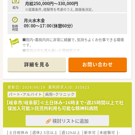
月給250,000円～330,000円
給与
※就業条件、経験等を考慮のうえ、面接後決定。
月火水木金
09：00～17：00（休憩60分）
勤務
時間
■院内・薬局内共に非常に綺麗で、気持ちよくお仕事できる環境
です。
■薬局の中も落ち着いた雰囲気です。
■精神科領域にご興味お持ちの方、専門知識を深めたい方も歓
迎！未経験の方もお気軽にご相談ください。
詳細を見る
お問い合わせ
更新日：
2026/06/19
薬剤師求人ID：
355823
パート・アルバイト
病院・クリニック
【岐阜市/岐阜駅】≪土日休み・16時まで・週25時間以上で社
保加入可能≫託児所利用も可能な精神科病院
検討リストに追加
土日祝休み
週休2.5日以上
週32h以上
新卒可
未経験可
ブランク