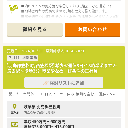
■内科メインの処方箋を応需しており、勉強になる環境です。
■地域密着型の薬局ですので、腰を据えて長く働けます。
■電子薬歴・分包機・監査システム等、お仕事がしやすいよう設備
の整った薬局です。
詳細を見る
お問い合わせ
更新日：
2026/06/19
薬剤師求人ID：
452021
正社員
調剤薬局
【羽島郡笠松町/西笠松駅】希少≪週休3日・18時半頃まで≫
最寄駅～徒歩3分・残業少なめ 好条件の正社員
検討リストに追加
駅チカ
年間休日120日以上
土日休み(相談可含む)
週休2.5日以上
岐阜県 羽島郡笠松町
西笠松駅 (名鉄竹鼻線)
勤務地
年収450万円～500万円
月給375,000円～415,000円