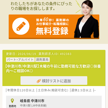
病棟業務や製剤・抗がん剤調製など、ご希望に応じて
わたしたちがあなたの条件にぴった
積極的に関わっていくことが可能です。
りの職場をお探しします。
■緩和ケア・化学療法・感染・糖尿病・栄養サポートほか、
チーム医療にも力を入れております。
■常勤薬剤師17名、非常勤薬剤師2名、
薬剤助手3名で業務を行っています（2021年4月時点）
■電子カルテ・散剤（円盤）・軟膏（練り機）導入済み！
更新日：
2026/06/19
薬剤師求人ID：
492383
パート・アルバイト
調剤薬局
【中津川市/中津川駅】木曜の午前に勤務可能な方歓迎◎扶養
内～ご相談OK◎
検討リストに追加
年間休日120日以上
土日休み(相談可含む)
週休2.5日以上
週32h以
岐阜県 中津川市
中津川駅 (JR中央本線)
勤務地