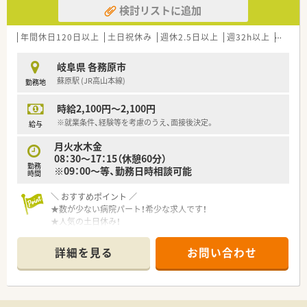
検討リストに追加
自分が興味のある分野にチャレンジしていくことが可能！
■OJT研修を中心に、フォローアップ研修、リーダー研修、
管理薬剤師研修、管理職セミナーなど
年間休日120日以上
土日祝休み
週休2.5日以上
週32h以上
ブラン
将来的にキャリアアップに応じた研修もご用意！
岐阜県 各務原市
＼ こんな会社です ／
蘇原駅 (JR高山本線)
勤務地
■愛知県・岐阜県・三重県に約120店舗展開！
調剤専門薬局および調剤併設ドラッグストアを運営していま
時給2,100円～2,100円
す。
■約7割が基幹病院や医療モールに出店！
※就業条件、経験等を考慮のうえ、面接後決定。
給与
■薬剤師1人あたりの処方箋対応枚数を少なめに設定し、比較的
月火水木金
余裕のある人員配置を徹底しています。
08：30～17：15（休憩60分）
■働きながら育児・介護ができる環境を整えていますので、長く
勤務
※09：00～等、勤務日時相談可能
お勤めいただけます。
時間
■同好会活動なども行っており、社員同士の交流の機会もござい
ます。
＼ おすすめポイント ／
★数が少ない病院パート！希少な求人です！
★人気の土日休み！
★ラストまでお勤めしても17:15です。
ご家庭との両立やプライベートの時間の確保にオススメ！
詳細を見る
お問い合わせ
★病院には託児所あり！
＼ 働く環境について ／
■業務についても相談が可能な環境です。