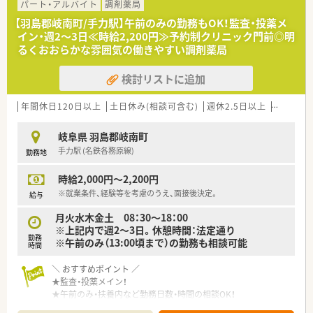
パート・アルバイト
調剤薬局
【羽島郡岐南町/手力駅】午前のみの勤務もOK！監査・投薬メ
イン・週2～3日≪時給2,200円≫予約制クリニック門前◎明
るくおおらかな雰囲気の働きやすい調剤薬局
検討リストに追加
年間休日120日以上
土日休み(相談可含む)
週休2.5日以上
ブランク
岐阜県 羽島郡岐南町
手力駅 (名鉄各務原線)
勤務地
時給2,000円～2,200円
※就業条件、経験等を考慮のうえ、面接後決定。
給与
月火水木金土 08：30～18：00
※上記内で週2～3日。休憩時間：法定通り
勤務
※午前のみ（13:00頃まで）の勤務も相談可能
時間
＼ おすすめポイント ／
★監査・投薬メイン！
★午前のみ・扶養内など勤務日数・時間の相談OK！
★地域に根差したあたたかい薬局での勤務！