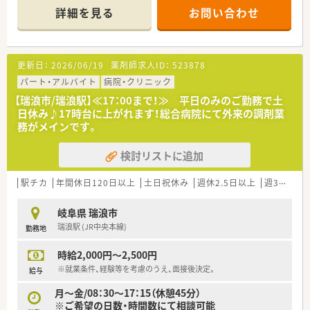
詳細を見る
お問い合わせ
＼ 働く環境について ／
■監査・投薬を中心に対応をお願いします。
患者様との時間を大切にしたい方にお勧め！
代表や事務さんの助けもありますので安心です。
更新日：
2026/06/19
薬剤師求人ID：
523878
■内科・消化器内科・糖尿病内科・血液内科などの処方箋をメイン
応需！
パート・アルバイト
病院・クリニック
処方箋の応需枚数は30枚～80枚ほど。
【瑞浪市/瑞浪駅】≪17：00まで！≫ 平日のみのご勤務で土
薬剤師は1～2名で対応しております。
日休み♪17時台に上がれます！総合病院にて外来の調剤業
（薬剤師1名体制での勤務あり）
務がメインです。
■門前クリニックは予約制なので、おおよその忙しさがわかりま
す。
検討リストに追加
一包化は日数が長めで、
糖尿病の患者様もいらっしゃるので注射の指導なども経験で
きます。
駅チカ
年間休日120日以上
土日祝休み
週休2.5日以上
週32h以上
事前に予製や心の準備もできて動きやすい環境♪
■ゆったりめのつくりで働きやすい調剤室です。
岐阜県 瑞浪市
瑞浪駅 (JR中央本線)
勤務地
＼ こんな会社です ／
■羽島郡岐南町に店舗展開する調剤薬局。
時給2,000円～2,500円
■代表も薬剤師さんで、現場に入っておられます。
明るく、コミュニケーションが取りやすい代表ですので、
※就業条件、経験等を考慮のうえ、面接後決定。
給与
お仕事の相談もしやすい環境！
月～金/08：30～17：15（休憩45分）
※ご希望の日数・時間数にて相談可能