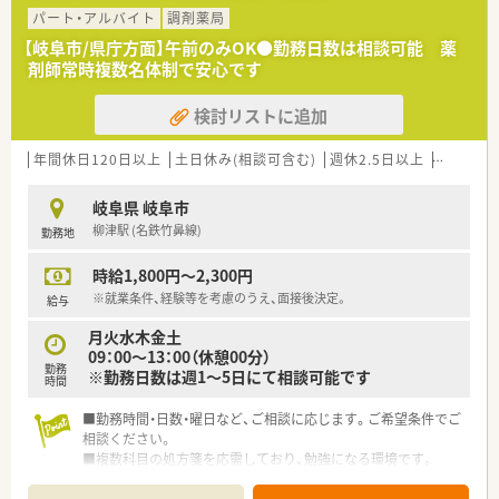
パート・アルバイト
調剤薬局
【岐阜市/県庁方面】午前のみOK●勤務日数は相談可能 薬
剤師常時複数名体制で安心です
検討リストに追加
年間休日120日以上
土日休み(相談可含む)
週休2.5日以上
新卒可
岐阜県 岐阜市
柳津駅 (名鉄竹鼻線)
勤務地
時給1,800円～2,300円
※就業条件、経験等を考慮のうえ、面接後決定。
給与
月火水木金土
09：00～13：00（休憩00分）
勤務
※勤務日数は週1～5日にて相談可能です
時間
■勤務時間・日数・曜日など、ご相談に応じます。ご希望条件でご
相談ください。
■複数科目の処方箋を応需しており、勉強になる環境です。
■薬剤師、事務とも常時複数名体制で安心です！