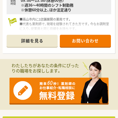
09：00～13：00（休憩00分）
勤務
時間
※週36～40時間のシフト制勤務
※休憩60分以上、ほか法定通り
■高山市内に2店舗展開の薬局です。
■代表も薬剤師で、現場を経験されてきた方です。今なお調剤室
に入り、従業員と同じ目線をお持ちです。
■夏場は非常に過ごしやすい環境で、観光地としても非常に有名
な地域です。
詳細を見る
お問い合わせ
■お車があれば生活に支障はございません。
わたしたちがあなたの条件にぴった
りの職場をお探しします。