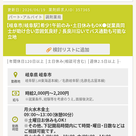
更新日：
2026/06/19
薬剤師求人ID：
357365
パート・アルバイト
調剤薬局
【岐阜市/岐阜駅】希少！午前のみ・土日休みもOK●従業員同
士が助け合い雰囲気良好♪長良川沿いでバス通勤も可能な
立地
検討リストに追加
年間休日120日以上
土日休み(相談可含む)
週休2.5日以上
新卒可
岐阜県 岐阜市
岐阜駅 (JR東海道本線)／名鉄岐阜駅 (名鉄名古屋本線)
勤務地
時給2,000円～2,200円
※就業条件、経験等を考慮のうえ、面接後決定。
給与
月火水木金土
09：00～13：00（休憩00分）
※土曜日お休みもOK！
※その他、下記開局時間内にて時間・曜日・日数などは
勤務
時間
ご相談可能です。