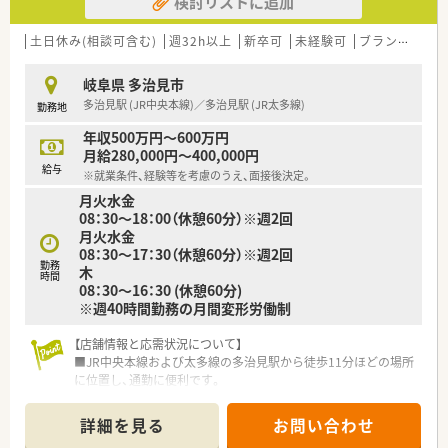
検討リストに追加
土日休み(相談可含む)
週32h以上
新卒可
未経験可
ブランク可
岐阜県 多治見市
多治見駅 (JR中央本線)／多治見駅 (JR太多線)
勤務地
年収500万円～600万円
月給280,000円～400,000円
給与
※就業条件、経験等を考慮のうえ、面接後決定。
月火水金
08：30～18：00（休憩60分）※週2回
月火水金
08：30～17：30（休憩60分）※週2回
勤務
木
時間
08：30～16：30 (休憩60分)
※週40時間勤務の月間変形労働制
【店舗情報と応需状況について】
■JR中央本線および太多線の多治見駅から徒歩11分ほどの場所
に位置し、通勤に便利です。
■近隣のクリニックより小児科の処方箋をメインに応需してお
り、子供好きな方に最適です。
詳細を見る
お問い合わせ
■1日平均100枚の処方箋を常時2名から3名の薬剤師体制で協力