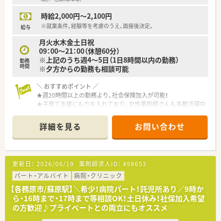
時給2,000円～2,100円
※就業条件、経験等を考慮のうえ、面接後決定。
給与
月火水木金土日祝
09：00～21：00（休憩60分）
※上記のうち週4～5日（1日8時間以内の勤務）
勤務
時間
※夕方からの勤務も相談可能
＼ おすすめポイント ／
★週20時間以上の勤務より、社会保険加入が可能！
★子育て支援にも力を入れており、女性薬剤師さんも多数活躍中
♪
★調剤もOTCもどちらも学べる環境！
詳細を見る
お問い合わせ
将来的に正社員としてのご勤務を見据えての入社も歓迎♪
★人柄重視の採用です！
未経験からのスタートもご相談ください！
★認定薬剤師資格をお持ちの場合、11円/時の支給あり！
更新日：
2026/06/19
薬剤師求人ID：
498653
＼ 調剤・OTCどちらも学べる ／
パート・アルバイト
病院・クリニック
■調剤併設ドラッグストア！
【各務原市/蘇原駅】＼希少！病院パート！託児所あり／9時か
セルフメディケーションに積極的に関わることができます。
ら・16時まで・17時まで等相談OK！土日休み！社保加入希望
の方歓迎♪プライベートとの両立にもオススメ
＼ 一人ひとりに合った働き方 ／
■年に2回、希望を申告できる制度があり、