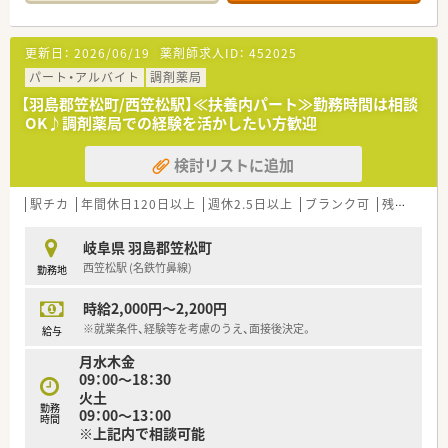
して対応しています。
【求人情報について】
更新日：
2026/06/19
薬剤師求人ID：
452025
■正社員としての採用で、経験や条件次第では年収600万円の高
収入も目指すことが可能です。
パート・アルバイト
調剤薬局
■住宅手当として月額3万円の支給があり、生活基盤をサポート
【羽島郡笠松町/西笠松駅】≪扶養内パート≫勤務時間は相談
する福利厚生が充実しています。
OK♪調剤薬局での経験を活かしたい方歓迎
■完全週休2日制で年間休日は120日以上確保されており、プラ
イベートも大切にできます。
検討リストに追加
【勤務実態について】
■残業代は1分単位で支給され、サービス残業が発生しないクリ
駅チカ
年間休日120日以上
週休2.5日以上
ブランク可
残業なし(ほぼなし含む)
ーンな労務管理を行っています。
■冬場の繁忙期でも18時半頃には業務が終了することが多く、
岐阜県 羽島郡笠松町
無理なく働き続けられます。
西笠松駅 (名鉄竹鼻線)
勤務地
■週40時間の変形労働制を採用しており、シフトによっては早
番や遅番の調整が可能です。
時給2,000円～2,200円
【職場環境と雰囲気】
※就業条件、経験等を考慮のうえ、面接後決定。
給与
■待合室では子供たちが自由にお絵描きをするなど、非常に明る
月水木金
くアットホームな雰囲気です。
09：00～18：30
■20代から60代まで幅広い世代が在籍しており、職種の垣根な
火土
く風通しの良い職場です。
勤務
09：00～13：00
■社内SNSを活用して情報共有を行っており、店舗間や職種間の
時間
※上記内で相談可能
連携がスムーズです。