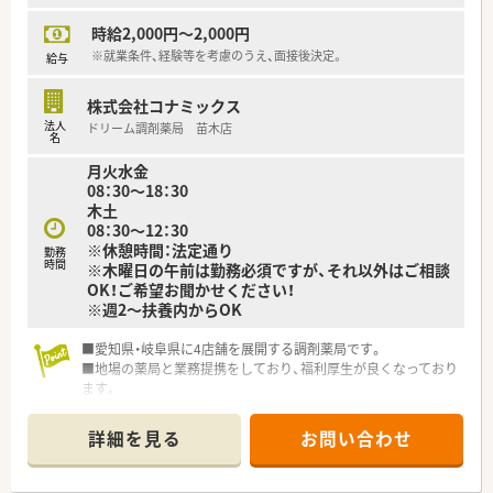
時給2,000円～2,000円
※就業条件、経験等を考慮のうえ、面接後決定。
給与
株式会社コナミックス
法人
ドリーム調剤薬局 苗木店
名
月火水金
08：30～18：30
木土
08：30～12：30
※休憩時間：法定通り
勤務
時間
※木曜日の午前は勤務必須ですが、それ以外はご相談
OK！ご希望お聞かせください！
※週2～扶養内からOK
■愛知県・岐阜県に4店舗を展開する調剤薬局です。
■地場の薬局と業務提携をしており、福利厚生が良くなっており
ます。
■残業は1分単位で支給するなど、従業員を想った福利厚生が魅
力です。
詳細を見る
お問い合わせ