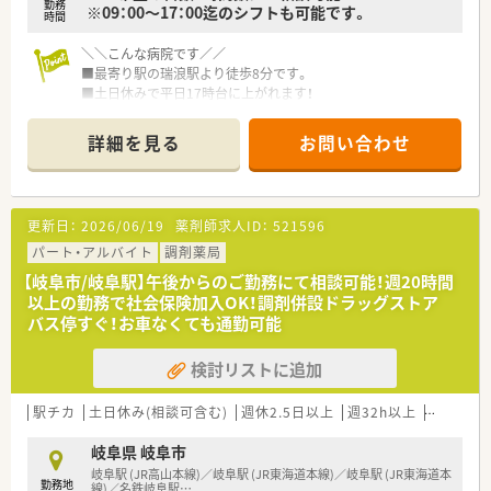
勤務
※09：00～17：00迄のシフトも可能です。
時間
＼＼こんな病院です／／
■最寄り駅の瑞浪駅より徒歩8分です。
■土日休みで平日17時台に上がれます！
■総合病院でのパートさん募集！調剤業務がメインで、病院経験
がない方も歓迎いたします。
詳細を見る
お問い合わせ
■医師との連携も密に行っており、薬剤師として成長できる環境
です。
■常時複数名体制のため、安心してご就業いただけます。
■お子様の体調不良時などのお休みも取りやすい環境です。子
更新日：
2026/06/19
薬剤師求人ID：
521596
育て中のママ薬剤師さんにもおすすめです。
パート・アルバイト
調剤薬局
【岐阜市/岐阜駅】午後からのご勤務にて相談可能！週20時間
＼＼こんな法人です／／
以上の勤務で社会保険加入OK！調剤併設ドラッグストア
■当法人は、岐阜県下８つの病院を運営しております。
バス停すぐ！お車なくても通勤可能
予防から3次救急までを担う最大規模の医療ネットワークです。
■地域の皆さまに安心で安全な医療が提供できるよう、質の高い
検討リストに追加
医療技術と知識を得るための研鑽に努めています。
■研修制度も整っております。
駅チカ
土日休み(相談可含む)
週休2.5日以上
週32h以上
未経験可
岐阜県 岐阜市
岐阜駅 (JR高山本線)／岐阜駅 (JR東海道本線)／岐阜駅 (JR東海道本
勤務地
線)／名鉄岐阜駅
…