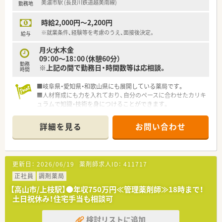
美濃市駅 (長良川鉄道越美南線)
勤務地
しております。
これまでに蓄積した経営ノウハウを活かしたフランチャイズパ
時給2,000円～2,200円
ッケージを整備しています。
開業を考える方を万全の態勢で支援しますので、独立を考えてい
※就業条件、経験等を考慮のうえ、面接後決定。
給与
る方はご相談ください。
月火水木金
09：00～18：00（休憩60分）
＼ 福利厚生・教育制度について ／
勤務
※上記の間で勤務日・時間数等は応相談。
■福利厚生や育児休暇等を充実
時間
社員が安心して長く働いて頂くために、福利厚生や育児休暇を充
実しております。
■岐阜県・愛知県・和歌山県にも展開している薬局です。
育児休業では、1歳に満たないお子様を養育する為に男女問わず
■人材育成にも力を入れており、自分のペースに合わせたカリキ
育児休業が取得可能です。
ュラムで知識・技術を身につけることができます。
子育て中の方には柔軟な対応ができるように勤務調整しており
ます。
詳細を見る
お問い合わせ
介護休業、介護休暇も制度として整え、介護理由での休業を取得
できるようにしています。
また、食事会、慰労会など楽しい社内交流があり、社内交流を持
てる場を大切にしています。
更新日：
2026/06/19
薬剤師求人ID：
411717
■全5段階の充実した教育制度
正社員
調剤薬局
目指したいキャリア形成に向け、全5段階の制度がございます。
【高山市/上枝駅】●年収750万円≪管理薬剤師≫18時まで！
STEP1.中途社員研修ビジネスマナー・オリエンテーション・
土日祝休み！住宅手当も相談可
OJT（配属予定店舗実務研修）
STEP2. 社員研修/実践調剤・コミュニケーション・レベルに応じ
検討リストに追加
たスキルアップ・在宅調剤実務