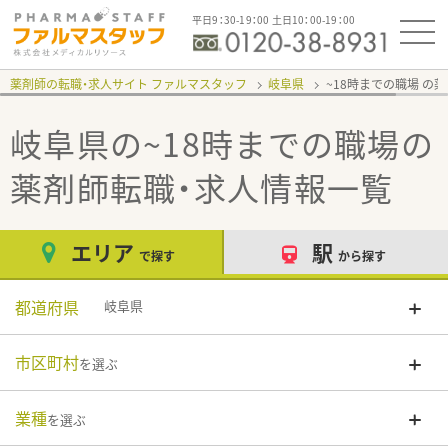
平日9：30-19：00 土日10：00-19：00
薬剤師の転職・求人サイト ファルマスタッフ
岐阜県
~18時までの職場
岐阜県の~18時までの職場
の
薬剤師転職・求人情報一覧
エリア
駅
で探す
から探す
都道府県
岐阜県
市区町村
を選ぶ
業種
を選ぶ