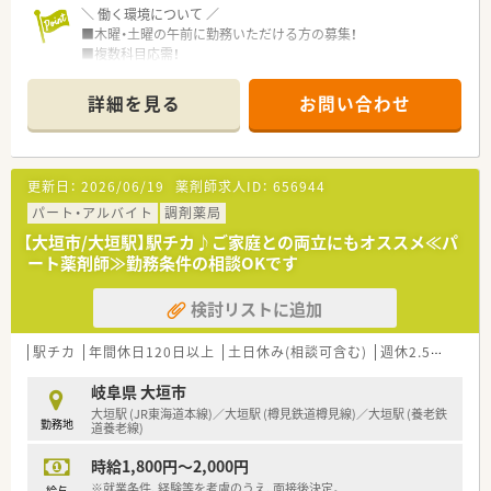
＼ 働く環境について ／
■木曜・土曜の午前に勤務いただける方の募集！
■複数科目応需！
内科・循環器科・消化器科・呼吸器科・外科・整形外科・皮膚科・小
児科・泌尿器科・アレルギー科・リハビリテーション科など、多く
詳細を見る
お問い合わせ
の科目を経験できます。
■処方箋は平均90枚/日程度、薬剤師さんは在籍2名ですが、
1週間単位でシフトの調整をしているので
急なお休みの際も安心です！
更新日：
2026/06/19
薬剤師求人ID：
656944
＼ こんな会社です ／
パート・アルバイト
調剤薬局
■休日休暇の充実♪
【大垣市/大垣駅】駅チカ♪ご家庭との両立にもオススメ≪パ
→週休2日制を基本に年間休日123日！
ート薬剤師≫勤務条件の相談OKです
→8日間の長期休暇の取得も可！（希望者全員）
■普段から明るい態度でお互いが協力し合い、わからないことが
検討リストに追加
あれば助け合いという精神でみな様働かれております！
■大手企業傘下の為、安定した企業です！
■部長などの役職者も流動的に勤務しているので、困った事があ
駅チカ
年間休日120日以上
土日休み(相談可含む)
週休2.5日以上
れば相談し易くコミュニケーションが取り易い環境です♪
■働き方次第で全科目の経験が可能なため、他社よりも成長スピ
岐阜県 大垣市
ードが圧倒的に早くなります！
大垣駅 (JR東海道本線)／大垣駅 (樽見鉄道樽見線)／大垣駅 (養老鉄
勤務地
■システム面でも働き易さをサポート！
道養老線)
→「薬歴MEDIX（メディクス）」で薬歴入力業務をスピーディに♪
時給1,800円～2,000円
→「調剤鑑査システムBarrera（バレラ）」で安心して調剤が出来
る様に現場をサポート★
※就業条件、経験等を考慮のうえ、面接後決定。
給与