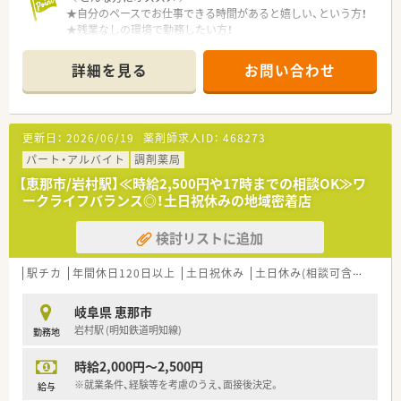
★自分のペースでお仕事できる時間があると嬉しい、という方！
★残業なしの環境で勤務したい方！
★午前をメインに勤務したい方！
詳細を見る
お問い合わせ
＼ 働く環境について ／
■内科を中心に、小児科・循環器科・消化器科などの処方箋を応需
しており、
勉強になる環境です。
更新日：
2026/06/19
薬剤師求人ID：
468273
■処方箋の枚数は1日に45枚ほどです。
■残業は月平均0時間！つまり、残業なし！！
パート・アルバイト
調剤薬局
時間ぴったりにお仕事を終えられる環境です。
【恵那市/岩村駅】≪時給2,500円や17時までの相談OK≫ワ
■近隣に店舗があり、お互いに助け合っている状況です。
ークライフバランス◎！土日祝休みの地域密着店
掛け持ち勤務が可能な方歓迎いたします！
■地域密着型の薬局ですので、腰を据えて長く働けます。
検討リストに追加
■電子薬歴・分包機・監査システム等、お仕事がしやすいよう設備
の整った薬局です。
駅チカ
年間休日120日以上
土日祝休み
土日休み(相談可含む)
週休
岐阜県 恵那市
岩村駅 (明知鉄道明知線)
勤務地
時給2,000円～2,500円
※就業条件、経験等を考慮のうえ、面接後決定。
給与