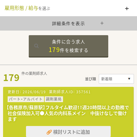
雇用形態 / 給与
を選ぶ
詳細条件を表示
条件に合う求人
179
件を
検索する
179
件の薬剤師求人
並び順
更新日：
2026/06/19
薬剤師求人ID：
357561
パート・アルバイト
調剤薬局
【各務原市/蘇原駅】フルタイム歓迎！！週20時間以上の勤務で
社会保険加入可●人気の内科系メイン 中抜けなしで働け
ます
検討リストに追加