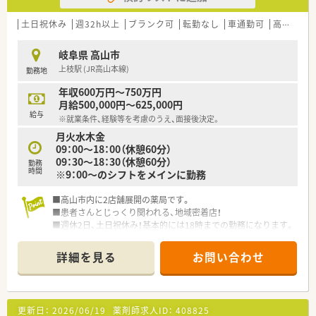
STEP3.管理薬剤師研修/マネジメント・接遇指導者・コミュニケ
ーション
土日祝休み
週32h以上
ブランク可
転勤なし
車通勤可
高給与(600万円以上)
STEP4.管理者・店舗経営研修/収益管理・局内人材管理・問題解決
スキル等
岐阜県 高山市
STEP5.マネージャー・経営研修/人材管理・薬局長サポート・予算・
上枝駅 (JR高山本線)
勤務地
実務管理・部門運営スキル等
年収600万円～750万円
その他にも外部研修や資格取得のサポートも手厚い会社です。
月給500,000円～625,000円
給与
※就業条件、経験等を考慮のうえ、面接後決定。
＼ こんな会社です ／
月火水木金
■岐阜東部を中心に店舗展開しております。
09：00～18：00（休憩60分）
ドミナント戦略で出店をしており、近隣店舗からの応援やヘルプ
09：30～18：30（休憩60分）
体制を整えております。
勤務
時間
※9：00～のシフトをメインに勤務
地域に密着し、患者に寄り添った調剤業務・在宅医療サービスを
提供できるように努めています。
■高山市内に2店舗展開の薬局です。
幅広い年齢層の方が活躍されております。
■患者さんとじっくり関われる、地域密着店！
■週休2日、土日祝休み！基本的には18時までの勤務になります。
業務のシステム化にも積極的に取り組み、制度改革や環境の変化
■調剤室は広めで動線も取りやすい造りになっています。お仕
にも常に対応するようにしています。
事スムースに進められます。
詳細を見る
お問い合わせ
従業員の負担軽減や安心安全にも繋がりますので、今後も積極的
■代表も薬剤師で、現場を経験されてきた方です。今なお調剤室
に最新の設備を導入していきます。
に入り、従業員と同じ目線をお持ちです。
独立支援もしており、土地の選定から経理・在庫管理業務等、新
■夏場は非常に過ごしやすい環境で、観光地としても非常に有名
規開局後のサポート体制がございます。
な地域です。
更新日：
2026/06/19
薬剤師求人ID：
408825
■お車があれば生活に支障はございません。