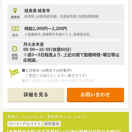
岐阜県 岐阜市
岐阜駅 (JR東海道本線)／名鉄岐阜駅 (名鉄各務原線)
勤務地
時給2,000円～2,200円
※就業条件、経験等を考慮のうえ、面接後決定。
給与
月火水木金
09：00～16：00（休憩60分）
※週3～5日程度より、上記の間で勤務時間・曜日等は
勤務
時間
応相談。
■土日休み・16時までの好条件！
ご家庭との両立もしやすい働き方です！
■週25時間以上の勤務で社会保険加入が可能！
■託児所あり！
子育て中の方も安心してご勤務いただけます。
詳細を見る
お問い合わせ
■就業時間や曜日は相談可能！
週3日程度より、ご相談ください♪
■院内・薬局内共に非常に綺麗な環境でお仕事できます！
■精神科領域にご興味おありの方、専門知識を深めたい方、歓迎
更新日：
2026/06/19
薬剤師求人ID：
354751
いたします♪
パート・アルバイト
調剤薬局
【本巣郡北方町/北方真桑駅】≪午後の勤務が可能な方歓迎！