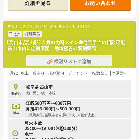
■アットホームな雰囲気の薬局です♪
詳細を見る
お問い合わせ
更新日：
2026/06/19
薬剤師求人ID：
404071
正社員
調剤薬局
【高山市/高山駅】人気の内科メイン●住宅手当の相談可能
高山市内に店舗展開 地域密着の調剤薬局
検討リストに追加
週32h以上
新卒可
未経験可
ブランク可
転勤なし
車通勤可
高給
岐阜県 高山市
高山駅 (JR高山本線)
勤務地
年収500万円～600万円
月給416,000円～500,000円
給与
※就業条件、経験等を考慮のうえ、面接後決定。
月火木金
09：00～19：00（休憩180分）
水土