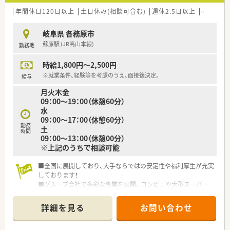
年間休日120日以上
土日休み(相談可含む)
週休2.5日以上
週32h以
岐阜県 各務原市
蘇原駅 (JR高山本線)
勤務地
時給1,800円～2,500円
※就業条件、経験等を考慮のうえ、面接後決定。
給与
月火木金
09：00～19：00（休憩60分）
水
09：00～17：00（休憩60分）
勤務
土
時間
09：00～13：00（休憩00分）
※上記のうちで相談可能
■全国に展開しており、大手ならではの安定性や福利厚生が充実
しております！
■グループ会社で多彩な事業を展開。コンビニや大型スーパー
とのコラボレーションを実施！
詳細を見る
お問い合わせ