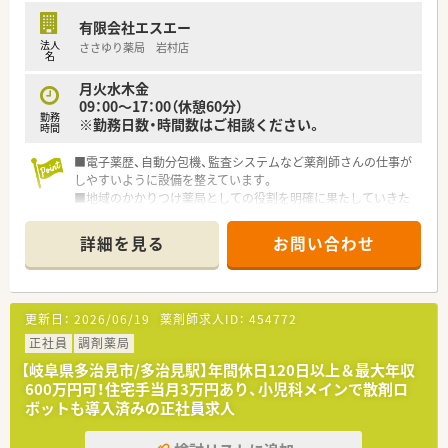
有限会社エスエー
法人
ささゆり薬局 岩村店
名
月火水木金
09：00～17：00（休憩60分）
勤務
※勤務日数・時間数はご相談ください。
時間
■電子薬歴、自動分包機、監査システムなど薬剤師さんの仕事が
しやすいように設備を整えています。
■地域のかかりつけ薬局としての役割を明確に果たしていきた
いと考えている企業です。
■岐阜県を中心に複数店舗展開しているので、地元で活躍された
詳細を見る
お問い合わせ
い方におすすめです。
更新日：
2026/06/19
薬剤師求人ID：
454772
正社員
調剤薬局
【岐阜県多治見市/多治見駅】年間休日120日以上＆最大年収
600万円可！住宅手当月3万円あり、小児科メインで散剤ロ
ボットも導入済みの正社員求人