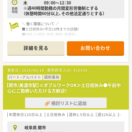
木 09：00～12：30
※週40時間勤務の月間変形労働制とする
勤務
時間
（休憩時間60分以上、その他法定通りとする）
＼ 働く環境について ／
■土日祝休み！平日18時までの店舗！
■内科・小児科・外科・歯科・皮膚科・
消化器科・泌尿器科などの処方箋を応需。
複数科目を対応できスキルアップできます！
詳細を見る
お問い合わせ
■処方箋は1日に35枚ほど。
薬剤師1名体制ですが、事務さんもいらっしゃいます。
自分のペースでお仕事できる環境です◎
更新日：
2026/06/19
薬剤師求人ID：
416554
＼ こんな方にオススメ ／
★キャリアアップ・スキルアップを希望する方！
パート・アルバイト
調剤薬局
■全ての社員が着実に自身のキャリアを高めていける仕組みづ
【関市/美濃市駅】≪ダブルワークOK≫土日祝休み●午前中
くりを行っています。
心にご勤務いただける方歓迎！
薬剤師として必要な基礎知識の習得から、薬剤師の年齢や経験、
実績などを踏まえ、
検討リストに追加
段階的にさまざまな研修や勉強会を開催し、個々の成長を幅広く
サポートしています。
年間休日120日以上
土日祝休み
週休2.5日以上
週32h以上
Ｗワー
★独立に興味のある方！
■独立希望者をサポートしています！
岐阜県 関市
調剤薬局の新規開業を推進するために、独立希望の方には支援を