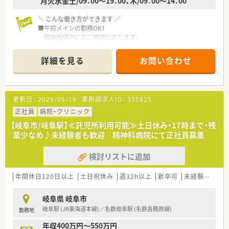
月火水金土/09：00～19：00、木/09：00～14：00
＼ こんな働き方ができます ／
■午前メインの勤務OK！
開局時間内にてご相談に応じます。
■土日休みもOK！
ご家族との時間を確保したい方にもオススメ！
詳細を見る
お問い合わせ
＼ 働く環境について ／
■長良川の近く、穏やかな雰囲気のなかにある薬局です。
■主にお隣の病院より処方箋を応需。
更新日：
2026/06/19
薬剤師求人ID：
355825
1日に40～50枚の処方箋を対応しており、科目も多岐にわたり
ます。
正社員
病院・クリニック
応需科目例：整形外科・泌尿器科・外科・皮膚科・透析・
【岐阜市/岐阜駅】≪託児所利用可能≫土日休み・17時まで・残
胃腸外科・脳神経外科・放射線科・肛門外科・リハビリテーショ
業少なめ♪未経験者も歓迎 精神科病院にて正社員募集
ン科
■スタッフはとても仲が良く、アットホームな雰囲気の会社で
検討リストに追加
す。
■岐阜市内を中心に、複数店舗を展開しています。
■近隣に店舗もあり、従業員同士助け合っており急なお休みの際
年間休日120日以上
土日祝休み
週32h以上
新卒可
未経験可
ブ
も安心◎
■定着率も良好で、長くお勤めできる先をお考えの方にオススメ
岐阜県 岐阜市
です。
岐阜駅 (JR東海道本線)／名鉄岐阜駅 (名鉄各務原線)
勤務地
年収400万円～550万円