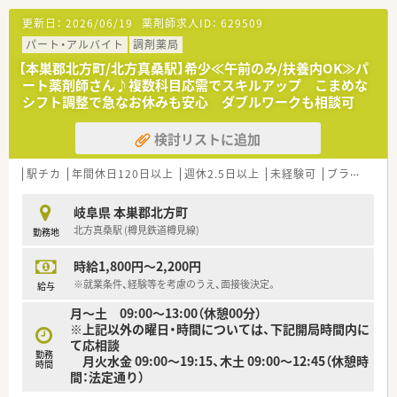
更新日：
2026/06/19
薬剤師求人ID：
629509
パート・アルバイト
調剤薬局
【本巣郡北方町/北方真桑駅】希少≪午前のみ/扶養内OK≫パ
ート薬剤師さん♪複数科目応需でスキルアップ こまめな
シフト調整で急なお休みも安心 ダブルワークも相談可
検討リストに追加
駅チカ
年間休日120日以上
週休2.5日以上
未経験可
ブランク可
岐阜県 本巣郡北方町
北方真桑駅 (樽見鉄道樽見線)
勤務地
時給1,800円～2,200円
※就業条件、経験等を考慮のうえ、面接後決定。
給与
月～土 09:00～13:00（休憩00分）
※上記以外の曜日・時間については、下記開局時間内に
て応相談
勤務
月火水金 09:00～19:15、木土 09:00～12:45（休憩時
時間
間：法定通り）