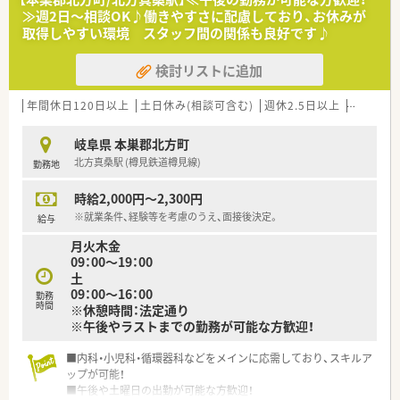
≫週2日～相談OK♪働きやすさに配慮しており、お休みが
取得しやすい環境 スタッフ間の関係も良好です♪
検討リストに追加
年間休日120日以上
土日休み(相談可含む)
週休2.5日以上
新卒可
岐阜県 本巣郡北方町
北方真桑駅 (樽見鉄道樽見線)
勤務地
時給2,000円～2,300円
※就業条件、経験等を考慮のうえ、面接後決定。
給与
月火木金
09：00～19：00
土
09：00～16：00
勤務
時間
※休憩時間：法定通り
※午後やラストまでの勤務が可能な方歓迎！
■内科・小児科・循環器科などをメインに応需しており、スキルア
ップが可能！
■午後や土曜日の出勤が可能な方歓迎！