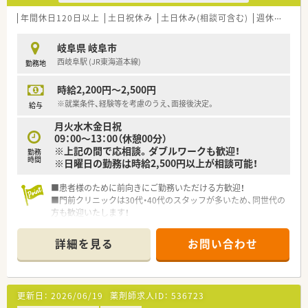
年間休日120日以上
土日祝休み
土日休み(相談可含む)
週休2.5日以上
岐阜県 岐阜市
西岐阜駅 (JR東海道本線)
勤務地
時給2,200円～2,500円
※就業条件、経験等を考慮のうえ、面接後決定。
給与
月火水木金日祝
09：00～13：00（休憩00分）
※上記の間で応相談。ダブルワークも歓迎！
勤務
時間
※日曜日の勤務は時給2,500円以上が相談可能！
■患者様のために前向きにご勤務いただける方歓迎！
■門前クリニックは30代・40代のスタッフが多いため、同世代の
方も歓迎いたします！
■クリニックが院内処方から院外処方に切り替わるため、新規オ
ープンいたしました。業績好調！
詳細を見る
お問い合わせ
■夜間・日曜日も営業している調剤薬局ですので、午前以外にも
ライフスタイルにあわせてのご相談が可能です。
更新日：
2026/06/19
薬剤師求人ID：
536723