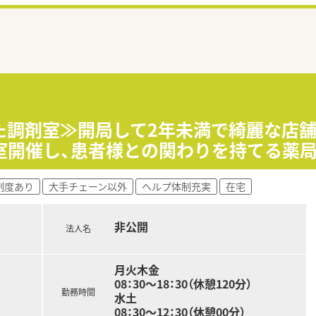
た調剤室≫開局して2年未満で綺麗な店
室開催し、患者様との関わりを持てる薬局
制度あり
大手チェーン以外
ヘルプ体制充実
在宅
非公開
法人名
月火木金
08：30～18：30（休憩120分）
勤務時間
水土
08：30～12：30（休憩00分）