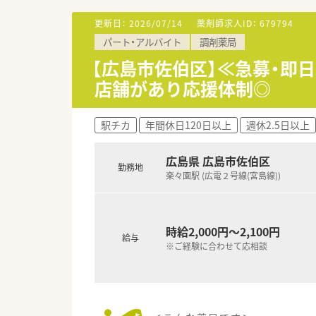
【募集背景と求める人物像につい
■今回は既存店舗における薬剤
更新日：
2026/07/14
薬剤師求人ID：
679794
■年齢や性別は一切問わず、こ
パート・アルバイト
調剤薬局
■地域のかかりつけ薬局への進
【広島市佐伯区】≪急募・即
【法人特徴について】
店舗があり応援体制◎
■約50社から成る大手グルー
■全国に470店舗以上の調剤薬
■過剰な設備投資を控えて利益
駅チカ
年間休日120日以上
週休2.5日以上
広島県 広島市佐伯区
勤務地
楽々園駅 (広電２号線(宮島線))
時給2,000円～2,100円
給与
※ご経験に合わせて応相談