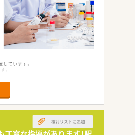
置しています。
です。
ています。
集します。
視します。
歓迎します。
検討リストに追加
しています。
心掛けています。
も丁寧な指導があります！駅