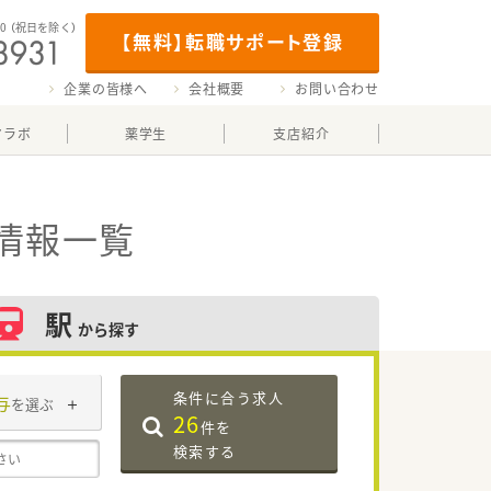
00
（祝日を除く）
【無料】転職サポート登録
企業の皆様へ
会社概要
お問い合わせ
マラボ
薬学生
支店紹介
情報一覧
駅
から探す
条件に合う求人
与
を選ぶ
26
件を
検索する