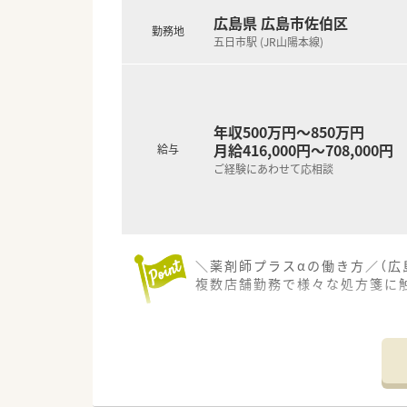
■アロマテラピーを積極的に導
広島県 広島市佐伯区
勤務地
五日市駅 (JR山陽本線)
年収500万円～850万円
月給416,000円～708,000円
給与
ご経験にあわせて応相談
＼薬剤師プラスαの働き方／（広
複数店舗勤務で様々な処方箋に
【店舗情報と応需状況について】
■最寄り駅の五日市駅から車で
■1日約90枚の整形外科中心の
■常勤薬剤師2名とパート1名に