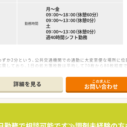
月～金
取得実績もございます。
09：00～18：00（休憩60分）
やすい制度を整えています。
09：00～13：00（休憩0分）
できています。
勤務時間
土
充実！
09：00～13：00（休憩0分）
週40時間シフト勤務
いる、地域密着のチェーン薬局です。
あり、店内に心地良い空気を感じるとともに、
手渡すといったホスピタリティ溢れる
わずか2分という、公共交通機関での通勤に大変至便な場所に位
徴です。
需しており、1日の処方箋枚数は平均して70枚から80枚程度
し合いをしながら
、経験豊富なベテラン事務員と協力しながら日々の業務に対応し
る雰囲気の薬局です。
子育支援手当もございます。
この求人に
て】
詳細を見る
らっしゃる正社員の方が対象です。
お問い合わせ
望しているため、その後任として店舗を牽引してくださる方を募
め、職員本人と家族の誕生日は
が、それ以上に患者様やスタッフと真摯に向き合えるお人柄を重
とを推進しています。
局を創り上げていくことに意欲を持って前向きに取り組める方を
る先で働きたい方
差し、創業70年以上の歴史を持つ地域密着型の調剤薬局を運営
いきたい方
会の実現」というビジョンを掲げ、ホスピタリティ溢れる対応を
5日勤務で相談可能です≫調剤未経験の方