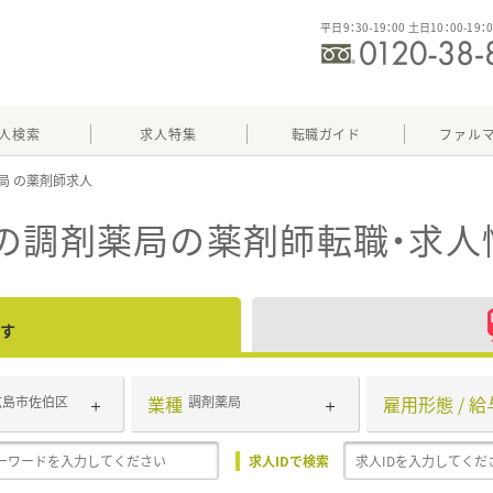
平日9：30-19：00 土日10：00-19：
人検索
求人特集
転職ガイド
ファル
局
の調剤薬局
の薬剤師転職・求人
す
業種
雇用形態 / 給
広島市佐伯区
調剤薬局
求人IDで検索