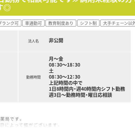
しており、多様化する地域の医療ニーズへ柔軟かつ専門的に応え
す◎
合わせくださいませ
月に5～6時間程度と少なく、ワークライフバランスを保ちやす
ブランク可
車通勤可
教育制度あり
シフト制
大手チェーン以
10.3日と高水準で、会社として休暇取得を積極的に奨励して
科・心療内科領域における服薬指導や監査、調剤業務をお任せ
非公開
法人名
月～金
08：30～18：30
土
08：30～12：30
勤務時間
上記時間の中で
1日8時間内・週40時間内シフト勤務
週3日～勤務時間・曜日応相談
カ薬局です。
日と日によって幅がございます。
、事務も常勤3名、パート1名の体制です。