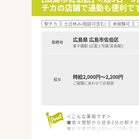
■在宅医療の専任チームを組織
チカの店舗で通勤も便利で
少しでも気になった方はお問い
【勤務実態について】
■一般薬剤師の平均残業時間は
駅チカ
土日休み(相談可含む)
未経験可
■有給休暇の平均取得日数は年間
■まずは外来業務をメインに、眼
広島県 広島市佐伯区
勤務地
楽々園駅 (広電２号線(宮島線))
時給2,000円～2,200円
給与
ご経験にあわせて応相談
＜こんな薬局です＞
■楽々園駅から徒歩2分の駅チ
■処方箋枚数は80～120枚/
■外来対応は薬剤師常時3～4名