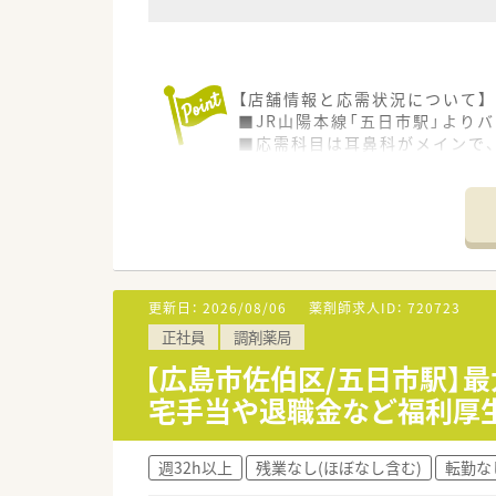
【店舗情報と応需状況について】
■JR山陽本線「五日市駅」より
■応需科目は耳鼻科がメインで、
■薬剤師は常勤3名体制で、20
【法人特徴について】
■グループ全体で20店舗以上の
■「従業員満足度を高めて、患者
■医師や介護士と連携した在宅
更新日：
2026/08/06
薬剤師求人ID：
720723
【職場環境と雰囲気】
正社員
調剤薬局
■2021年に開局したばかりの
■事務スタッフが薬剤師を「先生
【広島市佐伯区/五日市駅】
■年1回の全体会議では豪華景
宅手当や退職金など福利厚
【こんな取り組みをしています】
■医薬品基礎知識や接遇マナー
週32h以上
残業なし(ほぼなし含む)
転勤な
■資格取得支援制度では上限10