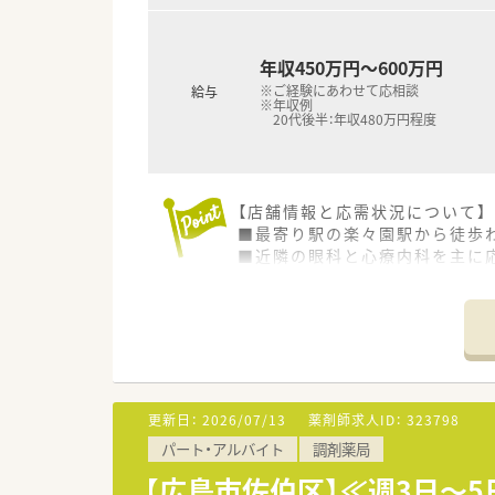
＜働きやすい環境＞
■女性はもちろん、男性の育休
生活背景が変わっても働き続け
年収450万円～600万円
■有給休暇も平均10.3日取得
※ご経験にあわせて応相談
給与
年間休日120日以上とお休みも
※年収例
20代後半：年収480万円程度
＜法人特徴＞
■五日市エリアに7店舗展開して
■地域№１を目指している事も
【店舗情報と応需状況について】
患者様に薬剤師が歩み寄り薬を
■最寄り駅の楽々園駅から徒歩
薬剤師様・事務様が多い事が特
■近隣の眼科と心療内科を主に応
■全員で地元貢献の為様々な話
■薬剤師は常時1～2名体制で
企画を実行していける勢いのあ
■産育休制度はもちろんの事、
【募集背景と求める人物像につい
小学校就学前までのお子様がい
■現任の管理薬剤師が退職を希
■仕事とプライベート両立のた
■これまでのご経験も大切です
積極的に有給休暇を取得するこ
■チームで協力し、より良い薬
＜こんな方にもオススメ＞
更新日：
2026/07/13
薬剤師求人ID：
323798
【法人特徴について】
■自分にあった教育をしてくれ
パート・アルバイト
調剤薬局
■広島市内および廿日市市に根
■何事にも前向きに取り組んで
■「健康で心豊かに暮らせる社
等々…
【広島市佐伯区】≪週3日～