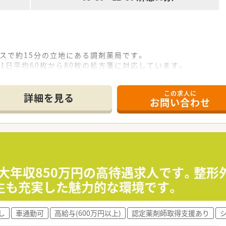
バスで約15分の立地にある調剤薬局です。
1日平均60枚から80枚の処方箋に対応しています。
21年に開局した綺麗な店舗で勤務できます。
この求人に
詳細を見る
お問い合わせ
薬局を運営し、薬局経営のコンサル事業も展開しています。
様満足度を高めよう」という経営理念を掲げています。
医療に力を入れており、独立開局支援制度も整っています。
非常に綺麗な店舗で、広々とした調剤室が特徴です。
」と呼ばず、同じ立場で協力し合うフラットな職場です。
最大年収850万円の高待遇求人です。整形
品が当たるビンゴ大会もあり、職員間の交流が活発です。
生も充実した魅力的な環境です。
、調剤手技などを学べる充実した新入社員研修があります。
し
車通勤可
高給与(600万円以上)
認定薬剤師取得支援あり
万円までの補助があり、スポーツファーマシスト等が人気です