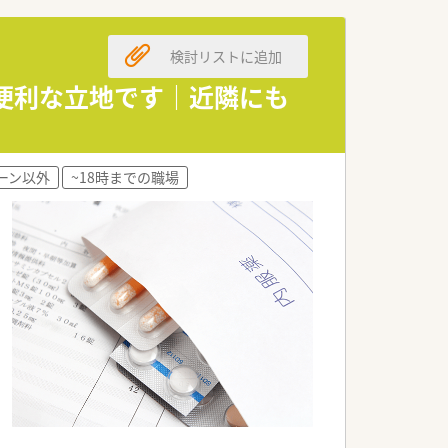
いただける方の急募案件となります。
い方を幅広く歓迎しております。
検討リストに追加
できる意欲的な方を求めています。
が便利な立地です｜近隣にも
安定性が非常に大きな強みです。
る成長著しい大手チェーンです。
ブが支給される風土があります。
ーン以外
~18時までの職場