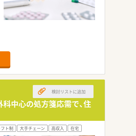
検討リストに追加
外科中心の処方箋応需で、住
シフト制
大手チェーン
高収入
在宅
。