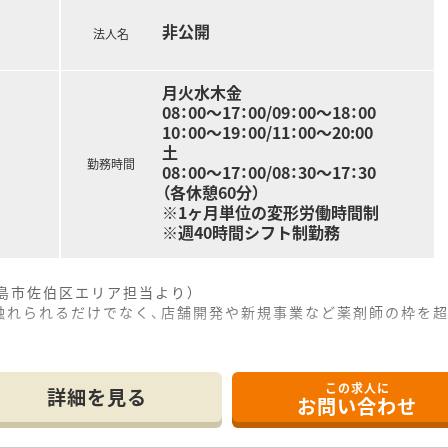
入し、資格を持つスタッフが患者様向け教室を開催しています。
非公開
法人名
月火水木金
08：00～17：00/09：00～18：00
10：00～19：00/11：00～20:00
土
勤務時間
08：00～17：00/08：30～17：30
（各休憩60分）
※1ヶ月単位の変形労働時間制
※週40時間シフト制勤務
島市佐伯区エリア担当より）
触れられるだけでなく、店舗開発や新規事業など薬剤師の枠を
15分の立地にあり、通勤にはお車を利用していただくことが可
この求人に
処方箋を応需しており、火曜日と木曜日には内科の処方箋も受
詳細を見る
お問い合わせ
加えて事務員4名が在籍しており、複数名体制で協力しながら