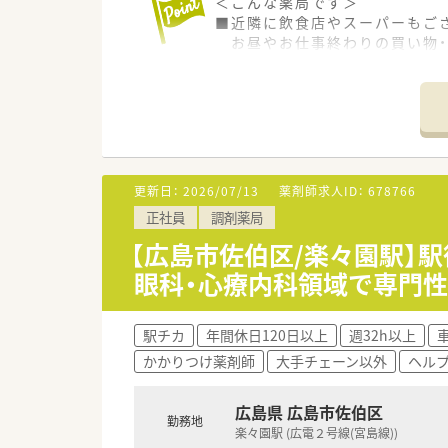
＜こんな薬局です＞
■近隣に飲食店やスーパーもご
お昼やお仕事終わりの買い物・
■五日市エリアに店舗展開して
ヘルプ体制も整っています。
■車通勤は相談可能ですが、駐
＜設備も充実＞
■電子薬歴はもちろんの事、全
更新日：
2026/07/13
薬剤師求人ID：
678766
＜業務内容＞
正社員
調剤薬局
■眼科・心療内科クリニックメイ
■処方箋は60～80枚/日、薬剤
【広島市佐伯区/楽々園駅】駅
■在宅専任チームを設けていら
眼科・心療内科領域で専門
まずは外来業務をメインにご対
＜研修制度＞
駅チカ
年間休日120日以上
週32h以上
■入社後は先輩がマンツーマン
かかりつけ薬剤師
大手チェーン以外
ヘル
そのため、各々の成長度に合わ
悩みや不安はその都度解消でき
■認知症ケア専門士やアロマ検
広島県 広島市佐伯区
勤務地
誰もが自発的にスキルアップで
楽々園駅 (広電２号線(宮島線))