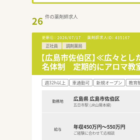
件の薬剤師求人
26
更新日：
2026/07/17
薬剤師求人ID：
435167
正社員
調剤薬局
【広島市佐伯区】≪広々とし
名体制 定期的にアロマ教
週32h以上
車通勤可
新規オープン
教育
広島県 広島市佐伯区
勤務地
五日市駅 (JR山陽本線)
年収450万円～550万円
給与
ご経験に合わせて応相談