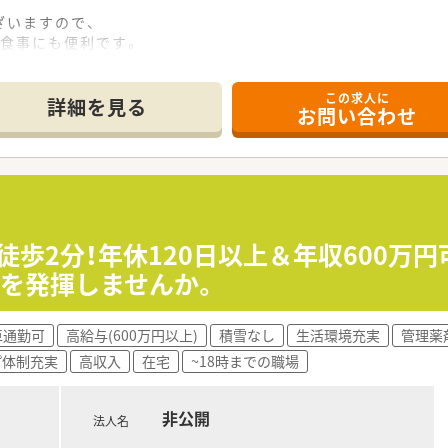
ざいますので、
食事にも便利です。
いますので、
この求人に
車場がないためコインパーキングの利用をお願いしております。
詳細を見る
お問い合わせ
自動分包機も完備しています。
ン応需です。
師は数名在籍しています。
徒歩2分！年休120日以上＆年収600万
っしゃいます。
性を発揮しませんか。
応いただく形になります。
車通勤可
高給与(600万円以上)
積雪なし
生活環境充実
管理薬
で指導してくださいます。
プ体制充実
高収入
在宅
~18時までの職場
せた教育をしてくださいます。
る環境です！
定など、資格取得支援にも積極的です。
非公開
きる体制が整っています。
法人名