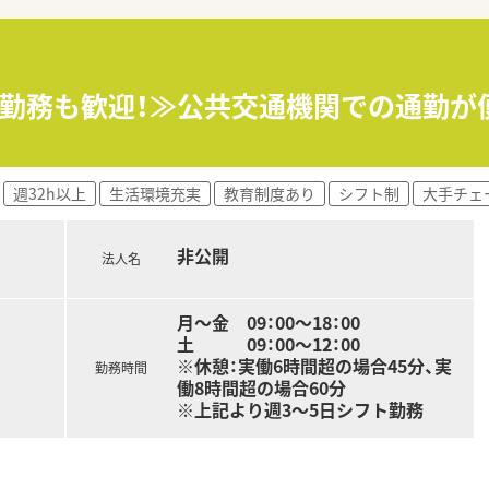
て】
師の欠員補充を目的としており、正社員として長期的にご活躍
れまでの薬剤師として培ってきたご経験を存分に活かして働きた
化など、業界の変化に合わせた新しい取り組みに積極的に挑戦
日勤務も歓迎！≫公共交通機関での通勤
プの中核を担う企業であり、多角的な事業展開による抜群の経営
局を展開しており、年間100店舗規模で急速に拡大を続けてい
を社員に還元する方針を掲げており、実績を残せばインセンティ
週32h以上
生活環境充実
教育制度あり
シフト制
大手チェ
非公開
法人名
月～金 09：00～18：00
土 09：00～12：00
※休憩：実働6時間超の場合45分、実
勤務時間
働8時間超の場合60分
※上記より週3～5日シフト勤務