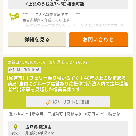
※上記のうち週3～5日相談可能
■充実した福利厚生や働きやすい環境に魅力を感じ、10年以上
の永年勤続表彰を受けられた方が活躍中です。
*** こんな調剤薬局です ***
■患者様一人ひとりと真摯に向き合い、かかりつけ薬剤師として
■自家製剤を作成しています
地域の皆様から信頼されている方が在籍しています。
尿結石を溶かす為のソリューションＧなどを薬局で作成して
います。
詳細を見る
お問い合わせ
■紫外線情報や皮膚が弱い方向けの化粧品なども取りそろえて
います。
■広島県内で店舗展開されている薬局です。
更新日：
2026/06/26
薬剤師求人ID：
36903
特に東部エリアに店舗がいくつかあるので、ヘルプ体制が整っ
ていること、
正社員
調剤薬局
経験してみたい科目があれば、通勤範囲内での店舗異動も可能
【尾道市】≪フェリー乗り場からすぐ≫40年以上の歴史ある
です。
薬局！島内にグループ店舗あり応援体制◎法人内で定年退職
者が出る事を見越した増員募集です
検討リストに追加
週32h以上
新卒可
車通勤可
高給与(600万円以上)
積雪なし
教育
広島県 尾道市
尾道駅 (JR山陽本線)
勤務地