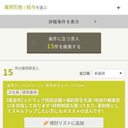
雇用形態 / 給与
を選ぶ
詳細条件を表示
条件に合う求人
15
件を
検索する
15
件の薬剤師求人
並び順
更新日：
2026/07/13
薬剤師求人ID：
573266
正社員
調剤薬局
【尾道市】≪ドラッグ併設店舗≫福利厚生充実！地域の健康窓
口を目指しております！研修制度も整っており、薬剤師とし
てスキルアップしたい方にもオススメの法人です！
検討リストに追加