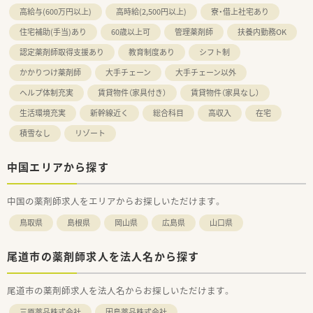
高給与(600万円以上)
高時給(2,500円以上)
寮・借上社宅あり
住宅補助(手当)あり
60歳以上可
管理薬剤師
扶養内勤務OK
認定薬剤師取得支援あり
教育制度あり
シフト制
かかりつけ薬剤師
大手チェーン
大手チェーン以外
ヘルプ体制充実
賃貸物件（家具付き）
賃貸物件（家具なし）
生活環境充実
新幹線近く
総合科目
高収入
在宅
積雪なし
リゾート
中国エリアから探す
中国の薬剤師求人をエリアからお探しいただけます。
鳥取県
島根県
岡山県
広島県
山口県
尾道市の薬剤師求人を法人名から探す
尾道市の薬剤師求人を法人名からお探しいただけます。
三原薬品株式会社
因島薬品株式会社