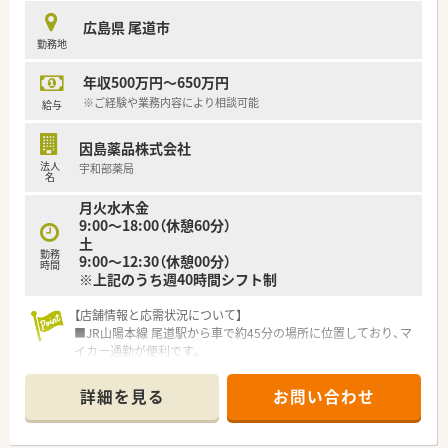
但し、会社都合の無理な異動はございませんのでご安心くださ
広島県 尾道市
い。
勤務地
■社長は60代で製薬企業出身の方で穏やかなご性格の方です。
■各店舗に運営方針は任せているケースが多く、
年収500万円～650万円
社長と従業員の距離も近い為、自由な風土が特徴です。
そのため、かかりつけや在宅件数のノルマはなく、
※ご経験や業務内容により相談可能
給与
無理な営業活動は現場には求めていない法人になります。
■特別スキルが高い人材を求めている訳ではなく、
因島薬品株式会社
人間関係の調和を保ちながら患者様や門前ドクターと
法人
宇和部薬局
連携が取れる薬剤師を求めているのでキャリア重視の会社で
名
はございません。
月火水木金
■有給休暇が取得しやすいように各エリアの基幹店に人員を多
9:00～18:00（休憩60分）
めに配置し、
土
ヘルプ勤務が可能な組織を運営されています。
勤務
9:00～12:30（休憩00分）
■独立志望者や経営に興味がある方には自社の店舗を売却、
時間
※上記のうち週40時間シフト制
もしくはグループ会社として迎え入れてくださいます。
【店舗情報と応需状況について】
＜こんな方にもオススメ＞
■JR山陽本線 尾道駅から車で約45分の場所に位置しており、マ
■今までの経験を活かして高年収を目指したい方
イカー通勤が便利です。
■専門性を高めたい方
■近隣の内科医院からの処方箋をメインに、1日平均20～30枚程
等々…
度に対応しています。
詳細を見る
お問い合わせ
■現在の勤務者数については確認が必要ですが、無理のない人員
少しでも気になった方はお問い合わせくださいませ
配置を行っています。