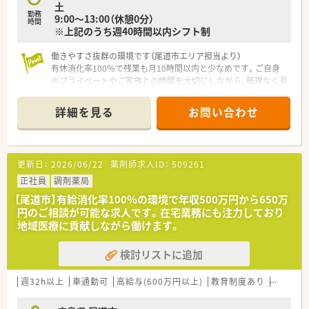
土
健康フェアなども積極的に行っています。
勤務
9:00～13:00（休憩0分）
■人間関係や給与面等の従業員満足度が高く、
時間
※上記のうち週40時間以内シフト制
離職率の低い法人です。
働きやすさ抜群の環境です（尾道市エリア担当より）
＜こんな方にもオススメ＞
有休消化率100％で残業も月10時間以内と少なめです。ご自身
■地域に根付いた薬局で安定して働きたい方
のプライベートやご家族との時間を大切にしながら、無理なく長
■研修制度の整った法人でスキルアップしたい方
く働ける魅力的な職場環境です。
等々…
＊------------------------------------------＊
詳細を見る
お問い合わせ
少しでも気になった方はお問い合わせくださいませ
【店舗情報と応需状況について】
■尾道駅から車で40分ほどの立地にある、総合病院門前で多様
な処方箋を応需する調剤薬局です。
更新日：
2026/06/22
薬剤師求人ID：
509261
■内科から精神科や眼科まで幅広い総合科目に対応し、1日平均
55枚程度の処方箋を応需しています。
正社員
調剤薬局
■約1500品目以上の豊富な医薬品を取り揃えており、処方の複
【尾道市】有給消化率100％の環境で年収500万円から650万
雑化にも全自動錠剤分包機で対応します。
円のご相談が可能な求人です。在宅業務にも注力しており
地域医療に貢献しながら働けます。
【法人特徴について】
■創業46年以上の歴史を持ち、東部エリアで24店舗を展開し毎
検討リストに追加
年店舗数を増やしている老舗企業です。
■社長が頻繁に店舗を訪問するため現場の意見が直接届きやす
く、風通しの良い社風が魅力の一つです。
週32h以上
車通勤可
高給与(600万円以上)
教育制度あり
シフト制
■人間関係のトラブルが少なく、従業員満足度が高いため離職率
が低く、定着率の高い安定した法人です。