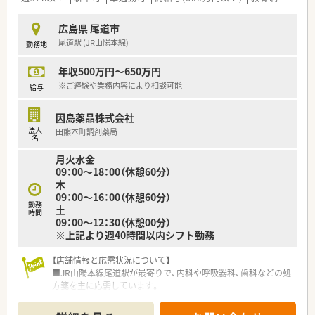
接届きやすい風通しの良い企業風土です。
広島県 尾道市
【勤務実態について】
尾道駅 (JR山陽本線)
勤務地
■月曜日から金曜日は18時30分までの営業となっており、無理
のないシフトで日々の業務に取り組めます。
年収500万円～650万円
■有給休暇の消化率は100％を達成しており、お仕事とプライベ
ートのメリハリをしっかりとつけられます。
※ご経験や業務内容により相談可能
給与
■現在2名の正社員と2名のパートスタッフが在籍しており、互
いに協力し合いながら業務を進めております。
因島薬品株式会社
法人
田熊本町調剤薬局
【職場環境と雰囲気】
名
■人間関係のトラブルが非常に少なく、職員同士の横の繋がりが
月火水金
強いため、大変働きやすい温かい職場です。
09：00～18：00（休憩60分）
■半数以上の店舗で女性が管理薬剤師として活躍しており、子育
木
てと両立しながら働ける環境が整っております。
09：00～16：00（休憩60分）
■今後の薬局発展に向けてスタッフ全員で知恵を出し合うなど、
勤務
土
前向きで活気のある雰囲気が広がっております。
時間
09：00～12：30（休憩00分）
※上記より週40時間以内シフト勤務
【店舗情報と応需状況について】
■JR山陽本線尾道駅が最寄りで、内科や呼吸器科、歯科などの処
方箋を主に応需しています。
■1日平均65枚程度の処方箋に対応しており、薬剤師2名体制で
協力しながら業務を進めます。