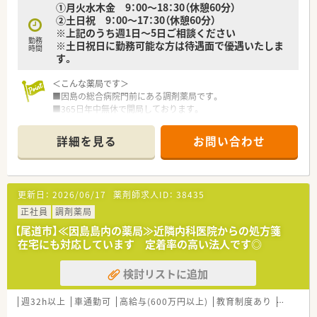
➀月火水木金 9：00～18：30（休憩60分）
日以上と大変充実しています。
②土日祝 9：00～17：30（休憩60分）
■万が一残業が発生した場合でも、翌日に早く退勤するなどの柔
※上記のうち週1日～5日ご相談ください
軟な勤務時間調整が可能です。
勤務
※土日祝日に勤務可能な方は待遇面で優遇いたしま
時間
す。
＜こんな薬局です＞
■因島の総合病院門前にある調剤薬局です。
■365日年中無休で開局しております。
■在宅業務にも積極的に取り組まれており、因島の地域医療に貢
献されています。
詳細を見る
お問い合わせ
■麻薬調剤にも対応されとり、専門知識を磨くことも可能な環境
です。
■オンライン服薬指導も300件以上対応されています。
■地域支援体制加算2取得店舗です。
更新日：
2026/06/17
薬剤師求人ID：
38435
＜業務内容＞
正社員
調剤薬局
■総合門前の外来対応がメインです。
【尾道市】≪因島島内の薬局≫近隣内科医院からの処方箋
■在宅対応も行っています。
在宅にも対応しています 定着率の高い法人です◎
＜法人特徴＞
検討リストに追加
■広島県を中心に20店舗の調剤薬局を運営しています。
広島・岡山・東京・千葉にて店舗を展開しております。
■幅広いエリアで展開し、新店立ち上げや他エリアの店舗での
週32h以上
車通勤可
高給与(600万円以上)
教育制度あり
シフト制
勤務も希望があれば叶えてくださる法人です。