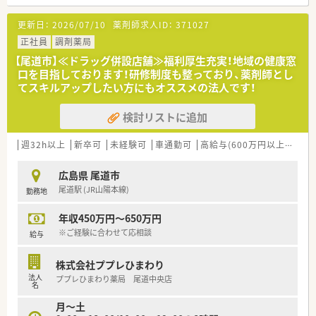
■在宅にも注力していますので、在宅に関するスキルも身につき
ます。
更新日：
2026/07/10
薬剤師求人ID：
371027
＜研修制度＞
正社員
調剤薬局
■社内外でさまざまな研修をしており、スキルアップできる環境
【尾道市】≪ドラッグ併設店舗≫福利厚生充実！地域の健康窓
を整えています。
口を目指しております！研修制度も整っており、薬剤師とし
（例：侵入社員研修・OJT・医薬品研修・薬剤師ベーシック研修・
てスキルアップしたい方にもオススメの法人です！
マネジメント研修・セミナー講師を招いての研修・学会発表
等…）
検討リストに追加
＜法人特徴＞
■地域に根差したドラッグストア・調剤薬局・
週32h以上
新卒可
未経験可
車通勤可
高給与(600万円以上)
住宅
ドラッグストア併設型調剤薬局を展開している法人です。
ドラッグストアは現在130店舗展開しておりますが、
広島県 尾道市
調剤薬局（併設店）は新店予定も含めて15店舗となります。
尾道駅 (JR山陽本線)
勤務地
今後広島県を中心に調剤併設店を増やしていく方針の法人と
なります。
年収450万円～650万円
■「地域の健康増進に貢献する」をテーマとして運営を行ってお
ります。
※ご経験に合わせて応相談
給与
そのため、街の身近な医療人を目指し、患者様に興味をもって
関われる薬剤師を求めております。
株式会社ププレひまわり
薬剤師一人一人が患者様に薬のご提案や服薬指導後のフォロ
法人
ププレひまわり薬局 尾道中央店
ーを行うなど
名
「専属薬剤師」としての取り組みを強化しております。
月～土
■薬剤師は調剤併設店の対応がメインとなります。