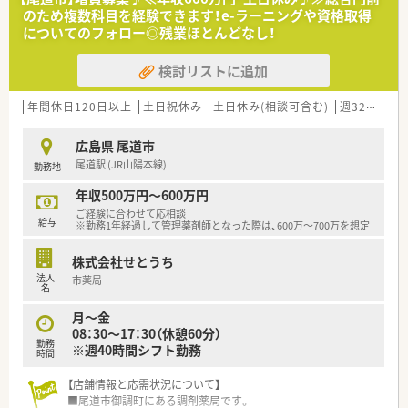
平日10：00～16：30の勤務は必須です。
有給取得率も高く、自己啓発休暇も含め、年間120日以上の
のため複数科目を経験できます！e-ラーニングや資格取得
休暇取得が可能な法人となります。
についてのフォロー◎残業ほとんどなし！
＜設備も充実＞
そのため、公私ともに充実してご勤務して頂く事が可能です。
■電子薬歴（EMシステム）や、
検討リストに追加
全自動分包機も導入済みです。
＜こんな方にもオススメ＞
■OTCも学べる環境で、マルチな薬剤師を目指したい方
＜業務内容＞
■患者様から選ばれる薬剤師としてスキルアップしたい方
年間休日120日以上
土日祝休み
土日休み(相談可含む)
週32h以上
■外来対応がメインですが、
等々…
在宅にも取り組んでいる店舗です。
広島県 尾道市
■総合科目を応需しています。
少しでも気になった方はお問い合わせくださいませ
尾道駅 (JR山陽本線)
勤務地
■処方箋は平均40枚/日程度です。
（外来20～30枚、在宅15枚）
年収500万円～600万円
■広報などに興味がある方には、
ご経験に合わせて応相談
デジタルサイネージの作成や
給与
※勤務1年経過して管理薬剤師となった際は、600万～700万を想定
お祭りのチラシの作成などの業務も
ご相談が可能です。
株式会社せとうち
法人
市薬局
＜研修制度＞
名
■e-ラーニングや資格取得についての
月～金
フォロー体制は整っています。
08：30～17：30（休憩60分）
勤務
※週40時間シフト勤務
＜こんな方にもオススメ＞
時間
■短い勤務時間でもしっかり稼ぎたい方
→ご経験に合わせて最大時給2,700円まで相談可能◎
【店舗情報と応需状況について】
■仕事とプライベートのメリハリを付けたい方
■尾道市御調町にある調剤薬局です。