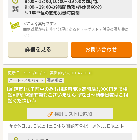
9：00～18：00/10：00～19：00の8時間、
そのため、勤務時間帯も調剤薬局の開局時間での勤務となりま
9：00～19：00の9時間勤務（各休憩60分）
す。
勤務
時間
※1年単位の変形労働時間制
併設店でのご勤務の場合はOTCに関しても身近に学ぶ環境が
ございますので
＜こんな薬局です＞
幅広い知識と経験を蓄積する事が可能となります。
■尾道駅から徒歩14分程にあるドラッグストア併設の調剤薬局
■基本的には残業が発生しないようなシフト環境を整えており
です。
ます。
調剤薬局が開局している時間帯での勤務です。
有給取得率も高く、自己啓発休暇も含め、年間120日以上の
■投薬口は3台あり、患者様が座って話を聞ける状態になってい
休暇取得が可能な法人となります。
詳細を見る
お問い合わせ
ます。
そのため、公私ともに充実してご勤務して頂く事が可能です。
■待合スペースには背もたれ付きのソファーや、
観葉植物が置いて有り、落ち着く空間となっています。
＜こんな方にもオススメ＞
■全店舗に電子薬歴と監査システム（オーディット）導入済みで
■OTCも学べる環境で、マルチな薬剤師を目指したい方
更新日：
2026/06/19
薬剤師求人ID：
421036
す。
■患者様から選ばれる薬剤師としてスキルアップしたい方
パート・アルバイト
調剤薬局
等々…
＜業務内容＞
【尾道市】≪午前中のみも相談可能≫高時給3,000円まで相
■内科, 耳鼻科, 泌尿器科の処方箋がメインの店舗です。
少しでも気になった方はお問い合わせくださいませ
談可能！店舗異動もございません！週2日～勤務日数はご相
処方箋は約80枚/日、薬剤師は薬剤師7名在籍しています。
談ください◎
■在宅にも注力していますので、在宅に関するスキルも身につき
ます。
検討リストに追加
＜研修制度＞
■社内外でさまざまな研修をしており、スキルアップできる環境
年間休日120日以上
土日休み(相談可含む)
週休2.5日以上
週32h以
を整えています。
（例：侵入社員研修・OJT・医薬品研修・薬剤師ベーシック研修・