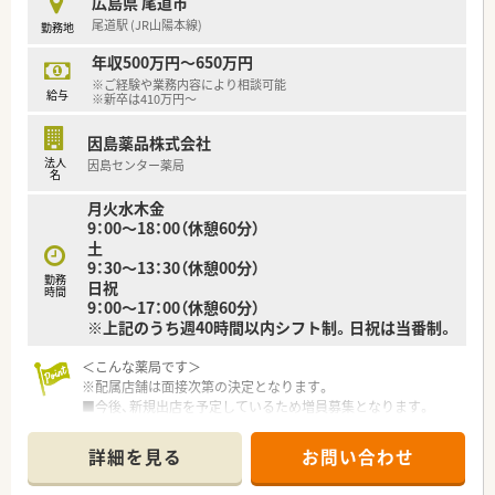
広島県 尾道市
尾道駅 (JR山陽本線)
勤務地
年収500万円～650万円
※ご経験や業務内容により相談可能
給与
※新卒は410万円～
因島薬品株式会社
法人
因島センター薬局
名
月火水木金
9：00～18：00（休憩60分）
土
9：30～13：30（休憩00分）
勤務
日祝
時間
9：00～17：00（休憩60分）
※上記のうち週40時間以内シフト制。日祝は当番制。
＜こんな薬局です＞
※配属店舗は面接次第の決定となります。
■今後、新規出店を予定しているため増員募集となります。
■平成16年4月開局しました。
■店舗に入ると広いオープンカウンターがあり、
詳細を見る
お問い合わせ
患者様との距離感を縮める雰囲気のある店舗です。
■因島の真ん中に位置しており、