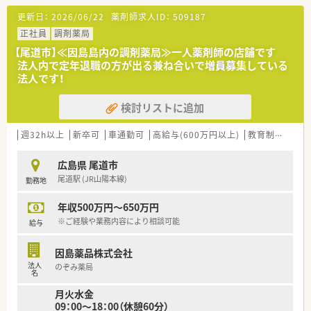
【募集背景と求める人物像について】
更新日：
2026/06/22
薬剤師求人ID：
509187
■新規出店を見据えた体制強化と、将来を見据えた若返りを図る
ための増員募集です。
正社員
調剤薬局
■患者様のために自ら考え行動できる、自主性とホスピタリティ
【尾道市】≪因島島内の調剤薬局≫一人薬剤師の店舗です
を持つ方を求めています。
法人内で定年退職の方が出る兼ね合いで増員募集している
■指示待ちではなく、より良い薬局作りのために積極的に意見を
法人です！
発信できる方を歓迎します。
検討リストに追加
【法人特徴について】
■創業から40年以上の歴史を持ち、広島県東部エリアを中心に
20店舗以上を展開しています。
週32h以上
新卒可
車通勤可
高給与(600万円以上)
教育制度あり
■離職率が低く永年勤続表彰を受ける職員も多い、安定した経営
基盤を持つ法人です。
広島県 尾道市
■社長自らが店舗を巡回しており、現場の意見が届きやすい風通
尾道駅 (JR山陽本線)
勤務地
しの良さが魅力です。
年収500万円～650万円
【求人情報について】
■年収は経験等により500万円から650万円の高水準で、昇給や
※ご経験や業務内容により相談可能
給与
賞与も支給されます。
■年間休日は配属店舗により異なりますが、有給消化率は100％
因島薬品株式会社
で休みも取りやすい環境です。
法人
のぞみ薬局
■残業は月平均10時間以内と非常に少なく、メリハリをつけて
名
働くことが可能です。
月火水金
09：00～18：00（休憩60分）