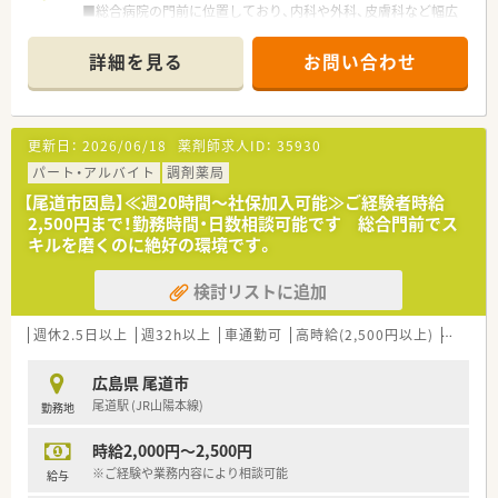
→残業はほとんどございません！
■総合病院の門前に位置しており、内科や外科、皮膚科など幅広
お仕事終わりの予定も立てやすい働き方が適います◎
い科目の処方箋を応需しています。
等々…
■1日の処方箋枚数は平均40枚程度で、薬剤師2名と事務員3名で
詳細を見る
お問い合わせ
落ち着いて対応しています。
少しでも気になった方はお問い合わせくださいませ！
【募集背景と求める人物像について】
■現在勤務している管理薬剤師が退職を予定しているため、後任
更新日：
2026/06/18
薬剤師求人ID：
35930
として活躍してくださる方を急募しています。
■100名規模の施設在宅が増える見込みのたため、体制を強化す
パート・アルバイト
調剤薬局
るための増員募集となります。
【尾道市因島】≪週20時間～社保加入可能≫ご経験者時給
■これまでの調剤経験を活かし、地域医療に貢献したいという高
2,500円まで！勤務時間・日数相談可能です 総合門前でス
い意欲をお持ちの方を歓迎します。
キルを磨くのに絶好の環境です。
【法人特徴について】
検討リストに追加
■広島県尾道市にて1店舗のみを運営しており、転勤の心配なく
地域に根差して働けます。
■社長は管理栄養士の資格を持つ女性で、社員が働きやすい家庭
週休2.5日以上
週32h以上
車通勤可
高時給(2,500円以上)
扶養内
的な職場環境作りを大切にしています。
■2022年にM&Aによって設立された新しい薬局のため、組織づ
広島県 尾道市
くりにも携わることができます。
尾道駅 (JR山陽本線)
勤務地
【勤務実態について】
時給2,000円～2,500円
■残業はほとんど発生することがなく、終業後の予定も立てやす
く、プライベートを大切にできます。
※ご経験や業務内容により相談可能
給与
■現在は土曜日が休みのため完全週休2日制で、年間休日は120