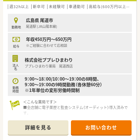
週32h以上
新卒可
未経験可
車通勤可
高給与(600万円以上)
住宅
広島県 尾道市
尾道駅 (JR山陽本線)
勤務地
年収450万円～650万円
※ご経験に合わせて応相談
給与
株式会社ププレひまわり
法人
ププレひまわり薬局 尾道西店
名
9：00～18：00/10：00～19：00の8時間、
9：00～19：00の9時間勤務（各休憩60分）
勤務
※1年単位の変形労働時間制
時間
＜こんな薬局です＞
■全店舗に電子薬歴と監査システム（オーディット）導入済みで
す。
＜業務内容＞
詳細を見る
お問い合わせ
■広域の処方箋を応需しています。
110枚/月程度の店舗です。