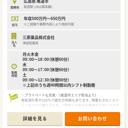
広島県 尾道市
尾道駅 (JR山陽本線)
勤務地
【こんな取り組みをしています】
■患者様に選ばれる薬局を目指し、国が推進する在宅医療やかか
年収500万円～650万円
りつけ薬剤師の活動を積極的に展開しています。
■地域住民の方々へ向けた健康フェアの開催など、お薬以外の面
※ご経験や業務内容により相談可能
給与
でも地域の医療と健康を支える活動を実施中です。
■社内での誕生日休暇の導入やベースアップの実施など、福利厚
三原薬品株式会社
生の充実や従業員満足度の向上に努めています。
法人
津部田薬局
名
月火木金
09：00～18：00（休憩60分）
水
09：00～17：00（休憩60分）
勤務
土
時間
09：00～12：30（休憩00分）
※上記のうち週40時間以内シフト制勤務
＼プライベートも充実／（尾道市エリア担当より）
有給消化率が100％で誕生日休暇もあります。残業も少なくメリ
ハリをつけて働けるため、ご家庭との両立を重視する方におすす
めです。
詳細を見る
お問い合わせ
【店舗情報と応需状況について】
■尾道駅から車で19分ほどの場所にあり、近隣医療機関から内