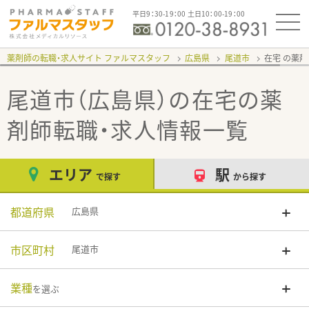
平日9：30-19：00 土日10：00-19：00
薬剤師の転職・求人サイト ファルマスタッフ
広島県
尾道市
在宅
尾道市（広島県）の在宅
の薬
剤師転職・求人情報一覧
エリア
駅
で探す
から探す
都道府県
広島県
市区町村
尾道市
業種
を選ぶ