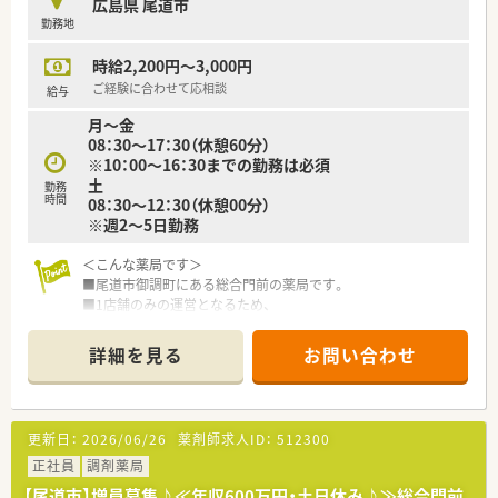
広島県 尾道市
マネジメント研修・セミナー講師を招いての研修・学会発表
勤務地
等…）
時給2,200円～3,000円
＜法人特徴＞
■地域に根差したドラッグストア・調剤薬局・
ご経験に合わせて応相談
給与
ドラッグストア併設型調剤薬局を展開している法人です。
月～金
ドラッグストアは現在130店舗展開しておりますが、
08：30～17：30（休憩60分）
調剤薬局（併設店）は新店予定も含めて15店舗となります。
※10：00～16：30までの勤務は必須
今後広島県を中心に調剤併設店を増やしていく方針の法人と
土
なります。
勤務
時間
08：30～12：30（休憩00分）
■「地域の健康増進に貢献する」をテーマとして運営を行ってお
※週2～5日勤務
ります。
そのため、街の身近な医療人を目指し、患者様に興味をもって
＜こんな薬局です＞
関われる薬剤師を求めております。
■尾道市御調町にある総合門前の薬局です。
薬剤師一人一人が患者様に薬のご提案や服薬指導後のフォロ
■1店舗のみの運営となるため、
ーを行うなど
店舗異動はなく、腰を据えて勤務可能です。
「専属薬剤師」としての取り組みを強化しております。
■最大時給3,000円の高時給求人です！
■薬剤師は調剤併設店の対応がメインとなります。
詳細を見る
お問い合わせ
■残業はほとんど発生しません！
そのため、勤務時間帯も調剤薬局の開局時間での勤務となりま
ご家庭の用事等で残業が難しい方も安心ください。
す。
■門前の病院との関係性が良好です。
併設店でのご勤務の場合はOTCに関しても身近に学ぶ環境が
月1回座談会を開催し、患者様の今後のフォローを
ございますので
更新日：
2026/06/26
薬剤師求人ID：
512300
どうするのが良いかなどの勉強会を行っており、
幅広い知識と経験を蓄積する事が可能となります。
情報共有もきちんとできています。
正社員
調剤薬局
■基本的には残業が発生しないようなシフト環境を整えており
■週3日～5日程度勤務頂ける方、歓迎します。
ます。
【尾道市】増員募集♪≪年収600万円・土日休み♪≫総合門前