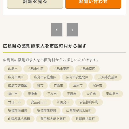
詳細を見る
お問い合わせ
■近隣の医療機関だけでなく広域からの処方箋も受け付け、在宅
業務も積極的に行います。
【募集背景と求める人物像について】
■エリア内での新店舗開局に向けた増員募集であり、将来を見据
えた採用を行っています。
■患者様への服薬フォローに力を入れており、真摯に向き合える
方を歓迎しています。
■自主性を重んじる社風のため、やりたいことがある方の前向き
広島県の薬剤師求人を市区町村から探す
な挑戦を応援します。
広島県の薬剤師求人を市区町村からお探しいただけます。
【法人特徴について】
■広島県東部エリアを中心に20店舗以上を展開し、地域医療を
広島市
広島市中区
広島市東区
広島市南区
支える安定した法人です。
■薬剤師だけでなく管理栄養士なども在籍し、多職種連携で健康
広島市西区
広島市安佐南区
広島市安佐北区
広島市安芸区
をサポートしています。
広島市佐伯区
呉市
竹原市
三原市
尾道市
■風通しが良く意見を伝えやすい環境で、店舗間の連携や助け合
いもスムーズに行えます。
福山市
府中市
三次市
庄原市
大竹市
東広島市
【求人情報について】
廿日市市
安芸高田市
江田島市
安芸郡府中町
■年収は経験等により500万円から600万円まで相談可能で、高
安芸郡海田町
安芸郡熊野町
山県郡安芸太田町
待遇が期待できます。
■正社員としての採用で、昇給や年2回の賞与もあり、安定した
山県郡北広島町
豊田郡大崎上島町
世羅郡世羅町
収入が得られます。
■借上社宅制度や各種手当が充実しており、生活面でのサポート