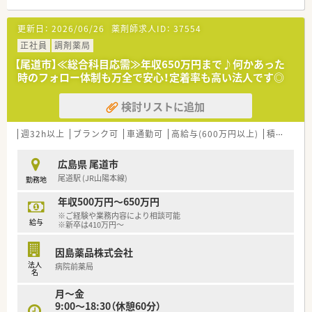
薬剤師会との橋かけ薬局でもあります。
■健康サポート薬局に認定されています。
更新日：
2026/06/26
薬剤師求人ID：
37554
＜業務内容＞
正社員
調剤薬局
■総合科目の処方箋がメインです。
【尾道市】≪総合科目応需≫年収650万円まで♪何かあった
■処方箋は1日平均50枚程度です。
時のフォロー体制も万全で安心！定着率も高い法人です◎
■在宅も行っている店舗です。
検討リストに追加
＜研修制度＞
■当薬局にて定期的な勉強会や研修が行われています。
基幹薬局として社員の研修や、
週32h以上
ブランク可
車通勤可
高給与(600万円以上)
積雪なし
薬剤師会へも勉強会を開放しています。
若い社員も多いため、グループ内での
広島県 尾道市
勉強会を定期的に実施しています。
尾道駅 (JR山陽本線)
勤務地
医師との合同研修も年3～4回実施されているので
知識量アップにもつながります。
年収500万円～650万円
※ご経験や業務内容により相談可能
＜法人特徴＞
給与
※新卒は410万円～
■因島をはじめ複数店舗展開されていて、
グループ内で補填体制が整っているため、
因島薬品株式会社
いざというときのおやすみも安心です。
法人
病院前薬局
■創業46年を迎えた調整薬局グループです。
名
■患者様ファーストの薬局ですが、
月～金
これからも選ばれる薬局になるため、
9:00～18:30（休憩60分）
国が求めている在宅・かかりつけ・