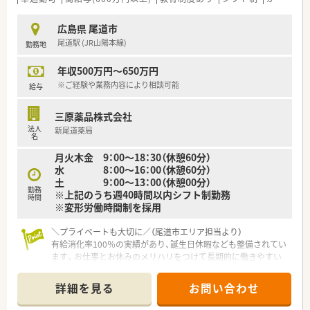
医師との合同研修も年3～4回実施されているので知識量アッ
プにもつながります。
広島県 尾道市
尾道駅 (JR山陽本線)
勤務地
＜法人特徴＞
■因島をはじめ複数店舗展開されていて、グループ内で補填体制
年収500万円～650万円
が整っているため、いざというときのおやすみも安心です。
■創業46年を迎えた調整薬局グループです。
※ご経験や業務内容により相談可能
給与
■患者様ファーストの薬局ですが、これからも選ばれる薬局にな
るため、国が求めている在宅・かかりつけ・健康フェアなども積極
三原薬品株式会社
的に行っています。
法人
新尾道薬局
■人間関係や給与面等の従業員満足度が高く、離職率の低い法人
名
です。
月火木金 9：00～18：30（休憩60分）
水 8：00～16：00（休憩60分）
＜こんな方にもオススメ＞
土 9：00～13：00（休憩00分）
■広域の処方箋も対応できる店舗で経験を積みたい方
勤務
※上記のうち週40時間以内シフト制勤務
■定着率の高い法人で腰を据えて働きたい方
時間
※変形労働時間制を採用
等々…
＼プライベートも大切に／（尾道市エリア担当より）
少しでも気になった方はお問い合わせくださいませ
有給消化率100％の実績があり、誕生日休暇なども整備されてい
ます。お仕事とお休みのメリハリをつけて長期的に働きやすい
環境です。
詳細を見る
お問い合わせ
【店舗情報と応需状況について】
■尾道駅から車で9分ほどの場所に位置し、毎日のマイカー通勤