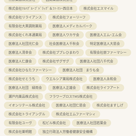
株式会社ﾂﾙﾊｸﾞﾙｰﾌﾟﾄﾞﾗｯｸﾞ＆ﾌｧ-ﾏｼｰ西日本
株式会社エスマイル
株式会社リライアンス
株式会社フォーリーフ
有限会社大黒調剤薬局
医療法人メディカルパーク
株式会社くれ本通薬局
医療法人ワカサ会
医療法人エム・エム会
医療法人社団光仁会
社会医療法人千秋会
特定医療法人大慈会
医療法人清幸会
株式会社ププレひまわり
有限会社朋ファーマシー
医療法人仁康会
株式会社ザグザグ
医療法人社団八千代会
株式会社ひなたファーマシー
医療法人社団 まりも会
株式会社せとうち
ウエルシア薬局株式会社
医療法人永和会
医療法人社団 緑雨会
医療法人正雄会
株式会社ライフアート
瀬戸内薬品株式会社
フラワーブロスTMS株式会社
イオンリテール株式会社
医療法人社団仁慈会
株式会社ますしげ
株式会社トライアングル
株式会社エムファーマシィ
有限会社ユーヴ
松ビル株式会社
医療法人社団若葉会
株式会社薬明館
独立行政法人労働者健康安全機構