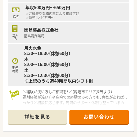
年収500万円～650万円
※ご経験や業務内容により相談可能
給与
※新卒は410万円～
因島薬品株式会社
法人
因島調剤薬局
名
月火水金
8:30～18:30（休憩60分）
木
8:00～16:00（休憩60分）
勤務
土
時間
8:30～12:30（休憩00分）
※上記のうち週40時間以内シフト制
＼経験が浅い方もご相談を！／（尾道市エリア担当より）
調剤経験が浅い方や病院での経験のみの方でも、意欲があればし
っかりと相談に応じます。周囲のサポート体制も整っているの
で、安心して新たな一歩を踏み出せますよ。
＊------------------------------------------＊
詳細を見る
お問い合わせ
【店舗情報と応需状況について】
■尾道駅からアクセス可能な立地にあり、近隣の医院から内科や
外科の処方箋をメインで応需している店舗です。