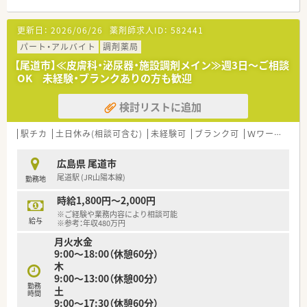
も便利な利便性の高い調剤薬局です。
■眼科や皮膚科などの専門科目に加え、幅広い科目の処方箋を1
更新日：
2026/06/26
薬剤師求人ID：
582441
日に150枚から160枚ほど応需しています。
■居宅への在宅業務にも注力しており、外来だけでなく地域に密
パート・アルバイト
調剤薬局
着した医療サービスの提供を行っています。
【尾道市】≪皮膚科・泌尿器・施設調剤メイン≫週3日～ご相談
OK 未経験・ブランクありの方も歓迎
【法人特徴について】
■広島県東部エリアを中心に毎年店舗数を拡大しており、安定し
検討リストに追加
た経営基盤を誇る地域密着型の老舗企業です。
■薬剤師だけでなく管理栄養士や介護支援専門員も在籍し、多職
種連携で地域の健康を支えるかかりつけ薬局です。
駅チカ
土日休み(相談可含む)
未経験可
ブランク可
Ｗワーク可
■社長自らが各店舗を頻繁に訪問されているため、現場の意見が
直接届きやすい風通しの良い企業風土です。
広島県 尾道市
尾道駅 (JR山陽本線)
勤務地
【職場環境と雰囲気】
■人間関係のトラブルが非常に少なく、職員同士の横の繋がりが
時給1,800円～2,000円
強いため、大変働きやすい温かい職場です。
※ご経験や業務内容により相談可能
■半数以上の店舗で女性が管理薬剤師として活躍しており、子育
給与
※参考：年収480万円
てと両立しながら働ける環境が整っております。
月火水金
■今後の薬局発展に向けてスタッフ全員で知恵を出し合うなど、
9:00～18:00（休憩60分）
前向きで活気のある雰囲気が広がっております。
木
9:00～13:00（休憩00分）
【こんな方が活躍中】
勤務
土
■育児短時間勤務制度を活用しながら、ご家庭での子育てとお仕
時間
9:00～17:30（休憩60分）
事を上手に両立されている方が多数おります。