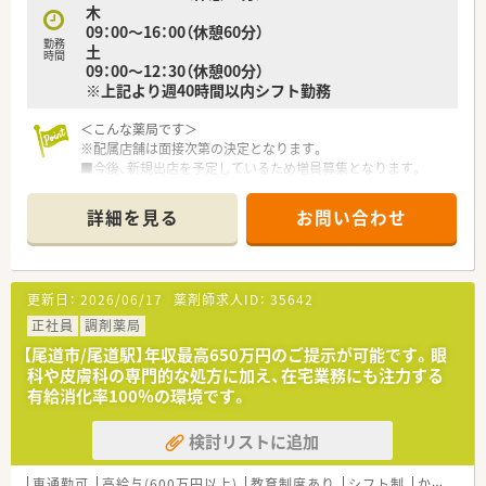
木
09：00～16：00（休憩60分）
勤務
土
時間
09：00～12：30（休憩00分）
※上記より週40時間以内シフト勤務
＜こんな薬局です＞
※配属店舗は面接次第の決定となります。
■今後、新規出店を予定しているため増員募集となります。
■令和元年11月に開局したため、まだまだ綺麗な薬局です。
■尾道方面から戻られる方々にもアクセスが良い立地のため、幅
詳細を見る
お問い合わせ
広い医療機関の処方箋を受付けております。
■白い外壁のシンプルな外観ですが、店舗の中は温かみのある木
目調で、落ち着いた空間となっております。
■漢方製剤も取り扱っています。
更新日：
2026/06/17
薬剤師求人ID：
35642
■分包機（Vマス）導入済みです。
正社員
調剤薬局
＜業務内容＞
【尾道市/尾道駅】年収最高650万円のご提示が可能です。眼
■循環器内科の処方箋に対応しています。
科や皮膚科の専門的な処方に加え、在宅業務にも注力する
立地柄、広域の処方箋も対応します。
有給消化率100％の環境です。
■処方箋は1日平均20～30枚程度です。
検討リストに追加
＜研修制度＞
■定期的な勉強会や研修がございます。
若い社員も多いため、勉強会を定期的に実施しています。
車通勤可
高給与(600万円以上)
教育制度あり
シフト制
かかりつけ薬剤師