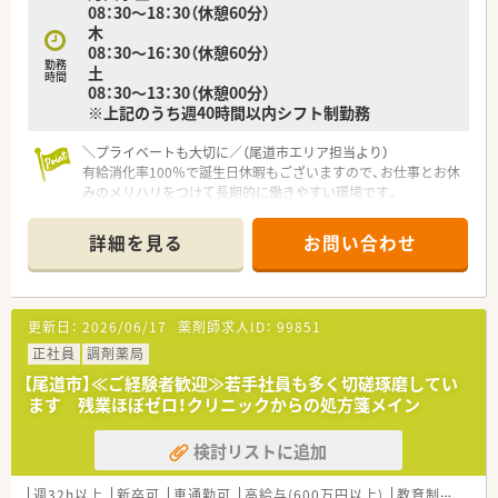
08：30～18：30（休憩60分）
同士の親睦を深める社内イベントにも積極的に取り組んでいま
木
す。
08：30～16：30（休憩60分）
勤務
土
【こんな方が活躍中】
時間
08：30～13：30（休憩00分）
■子育てと仕事の両立を図るため時短勤務制度を活用し、生き生
※上記のうち週40時間以内シフト制勤務
きと活躍されているママさん薬剤師が多数在籍している会社で
す。
＼プライベートも大切に／（尾道市エリア担当より）
■病院での勤務経験を活かし、在宅医療の現場で医師や看護師と
有給消化率100％で誕生日休暇もございますので、お仕事とお休
スムーズな連携を取り活躍している薬剤師もいらっしゃいま
みのメリハリをつけて長期的に働きやすい環境です。
す。
■患者様との日々の対話を大切にし、かかりつけ薬剤師として地
【店舗情報と応需状況について】
域の方々から厚い信頼を得ているベテラン薬剤師が活躍してい
詳細を見る
お問い合わせ
■尾道駅から車で7分ほどの場所に位置しており、毎日のマイカ
ます。
ー通勤も可能な利便性の高い調剤薬局です。
■皮膚科や眼科などの専門的な科目から内科や精神科まで幅広
い処方箋を1日30から40枚ほど応需しております。
更新日：
2026/06/17
薬剤師求人ID：
99851
■居宅や施設への在宅業務も積極的に実施しており、地域医療に
深く貢献できるやりがいのある環境です。
正社員
調剤薬局
【尾道市】≪ご経験者歓迎≫若手社員も多く切磋琢磨してい
【法人特徴について】
ます 残業ほぼゼロ！クリニックからの処方箋メイン
■広島県東部エリアを中心に毎年店舗数を拡大しており、安定し
た経営基盤を誇る地域密着型の老舗企業です。
検討リストに追加
■薬剤師だけでなく管理栄養士や介護支援専門員も在籍し、多職
種連携を通じて地域の健康を支えております。
■社長自らが各店舗を頻繁に訪問しているため、現場の意見が直
週32h以上
新卒可
車通勤可
高給与(600万円以上)
教育制度あり