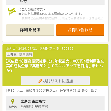
60分
＜こんな薬局です＞
■東広島市黒瀬地区にある調剤薬局となります。
黒瀬町と西条町の間に位置し、地元の患者様が利用される薬局
です。
■平屋建ての調剤薬局で長年この地で運営をされてきました。
詳細を見る
お問い合わせ
■門前クリニックは内科となっており、
外来処方箋対応と施設調剤を応需されています。
■勤務時間数や曜日についてはご相談が可能です。
まずはご相談ください。
更新日：
2026/07/21
薬剤師求人ID：
705892
■定年制は一律65歳となっており、再雇用制度となり上限70歳
までの勤務となっています。
正社員
調剤薬局
【東広島市】西高屋駅徒歩8分、年収最大600万円！福利厚生充
＜業務内容＞
実の成長企業で薬剤師としてスキルアップを目指しません
■外来処方箋対応および施設調剤業務
か？
■現在薬剤師は常勤２名、事務員1.5～2名体制となります。
■処方箋は1日平均40～45枚程度です。
検討リストに追加
■電子薬歴（ハイブリッジ）、全自動分包機、散剤監査システムが
導入されています。
週32h以上
高給与(600万円以上)
住宅補助(手当)あり
認定薬剤師取得支援あり
＜研修制度＞
■現場にて先輩薬剤師から指導があります。
広島県 東広島市
■今回の募集理由はポジティブな内容となっており、退職予定の
西高屋駅 (JR山陽本線)
勤務地
方も積極的に引継ぎを頂けます。