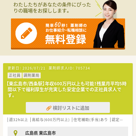
■中国地方を中心に業界最大規模の店舗を展開しており、安定し
わたしたちがあなたの条件にぴった
た経営基盤のもとで長期的なキャリアが築けます。
りの職場をお探しします。
■すべての店舗の調剤併設化を目標に掲げ、地域の健康をトータ
ルでサポートする薬局づくりを推進しています。
■医療・保険・福祉等に関連する健康セミナーを年間130回以上
開催し、地域密着の健康サポートを担います。
【求人情報について】
■正社員としてこれまでの職務経験や年齢を考慮したうえで、納
得感のある適正な年収を決定いたします。
■月給には薬剤師手当75,000円が含まれているほか、住宅手当
などの各種手当も非常に充実しています。
■年収は最大で600万円の提示が可能であり、安定した収入を得
更新日：
2026/07/21
薬剤師求人ID：
705734
ながら専門性の向上を目指せる環境です。
正社員
調剤薬局
【勤務実態について】
【東広島市/西条駅】年収600万円以上も可能！残業月平均5時
■残業代は1分単位で全額支給され、全店舗の平均残業時間も月
間以下で福利厚生が充実した安定企業での正社員求人で
5時間から6時間程度と非常に少ないのが特徴です。
す。
■年間休日は114日を確保しており、シフト制を採用しているた
め規則的で働きやすい環境が整っております。
検討リストに追加
■有給休暇は入社半年後に法定通り付与され、1時間単位で取得
可能と利用促進されており、活用しやすい制度です。
週32h以上
高給与(600万円以上)
住宅補助(手当)あり
認定薬剤師取得支援あり
広島県 東広島市