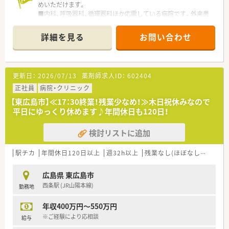
めいただけます。
■内科、呼吸器科、循環器科ほか応需している病院です。外来患
者は100～130名/日です。
■残業は月平均4時間！
詳細を見る
お問い合わせ
■託児所完備しております。働くママさん薬剤師も安心してご
勤務頂けます。
■65歳までの再雇用制度もございますので、長く勤めていきた
い方にもオススメです。
更新日：
2026/07/13
薬剤師求人ID：
602404
■病院経験のある方歓迎致します。
■これからの病院を支えていけるようなフレッシュな方、ぜひお
正社員
病院・クリニック
問い合わせください。
【東広島市】≪17：30終業！残業少なめ！≫木日祝休みなので
平日にゆっくり休めます♪年間休日も120日！
検討リストに追加
駅チカ
年間休日120日以上
週32h以上
残業なし(ほぼなし含む)
転
広島県 東広島市
西条駅 (JR山陽本線)
勤務地
年収400万円～550万円
※ご経験により応相談
給与