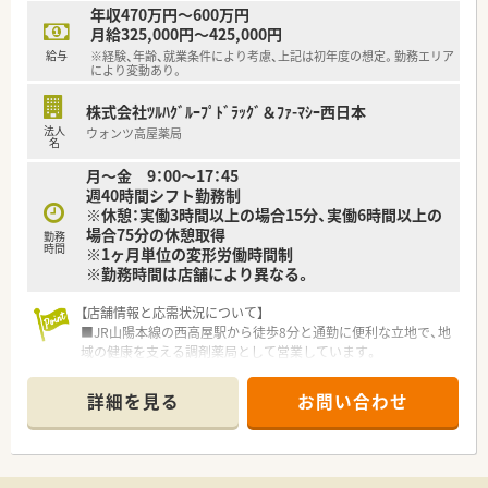
年収470万円～600万円
＜法人特徴＞
月給325,000円～425,000円
■東広島市黒瀬町に2店舗展開している地元の調剤薬局です。
給与
※経験、年齢、就業条件により考慮、上記は初年度の想定。勤務エリア
■地域に密着した「かかりつけ薬局」として、患者様に選ばれる
により変動あり。
薬局を目指して運営をされています。
■患者様の健康を決め細かくサポートすることを目的とされて
株式会社ﾂﾙﾊｸﾞﾙｰﾌﾟﾄﾞﾗｯｸﾞ＆ﾌｧ-ﾏｼｰ西日本
おり、社員の方の定着率も高く、温かい雰囲気です。
法人
ウォンツ高屋薬局
名
少しでも気になった方はお問い合わせくださいませ
月～金 9：00～17：45
週40時間シフト勤務制
※休憩：実働3時間以上の場合15分、実働6時間以上の
場合75分の休憩取得
勤務
時間
※1ヶ月単位の変形労働時間制
※勤務時間は店舗により異なる。
【店舗情報と応需状況について】
■JR山陽本線の西高屋駅から徒歩8分と通勤に便利な立地で、地
域の健康を支える調剤薬局として営業しています。
■広域処方箋をメインに応需しており、落ち着いた環境の中で質
の高い調剤業務を提供できる体制を整えています。
詳細を見る
お問い合わせ
■現在は薬剤師2名体制で運営しており、1日あたりの処方箋枚
数は約30枚と集中して業務に取り組める環境です。
【法人特徴について】