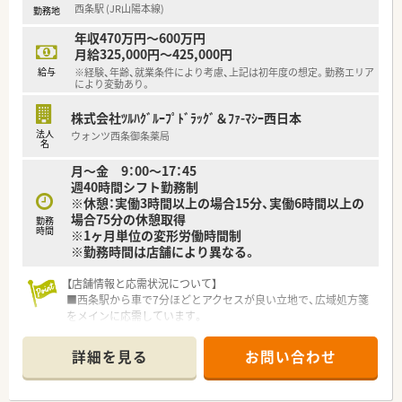
西条駅 (JR山陽本線)
勤務地
年収470万円～600万円
月給325,000円～425,000円
給与
※経験、年齢、就業条件により考慮、上記は初年度の想定。勤務エリア
により変動あり。
株式会社ﾂﾙﾊｸﾞﾙｰﾌﾟﾄﾞﾗｯｸﾞ＆ﾌｧ-ﾏｼｰ西日本
法人
ウォンツ西条御条薬局
名
月～金 9：00～17：45
週40時間シフト勤務制
※休憩：実働3時間以上の場合15分、実働6時間以上の
場合75分の休憩取得
勤務
時間
※1ヶ月単位の変形労働時間制
※勤務時間は店舗により異なる。
【店舗情報と応需状況について】
■西条駅から車で7分ほどとアクセスが良い立地で、広域処方箋
をメインに応需しています。
■現在は薬剤師2名体制で運営しており、お互いに協力しながら
日々の業務に取り組んでいます。
詳細を見る
お問い合わせ
■1日あたりの枚数は約30枚と落ち着いて対応できる環境で、調
剤に集中できる環境です。