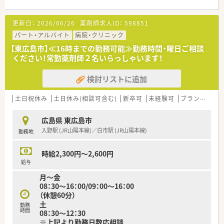
が心身にゆとりを持って穏やかな気持ちで患者様と向き合って
す。
います。
そのため、Iターン等をご検討の方にもオススメです。
更新日：
2026/06/26
薬剤師求人ID：
598851
＜業務内容＞
パート・アルバイト
病院・クリニック
■施設内での薬剤師業務に従事して頂きます。
【東広島市】≪16時までの勤務可能≫勤務時間・曜日ご相談
ください！常勤薬剤師２名いらっしゃいます！
＜こんな方にもオススメ＞
■土日休みで週末はプライベートの時間を大切にしたい方
検討リストに追加
■残業が少なめの環境でメリハリを付けて働きたい方
■福利厚生等が充実した法人で働きたい方
等々…
土日祝休み
土日休み(相談可含む)
新卒可
未経験可
ブランク可
少しでも気になった方はお問い合わせくださいませ
広島県 東広島市
入野駅 (JR山陽本線)／白市駅 (JR山陽本線)
勤務地
時給2,300円～2,600円
給与
月～金
08：30～16：00/09：00～16：00
（休憩60分）
土
勤務
時間
08：30～12：30
※上記より勤務日数応相談