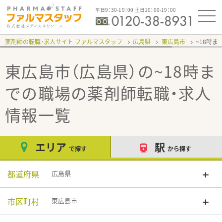
平日9：30-19：00 土日10：00-19：00
薬剤師の転職・求人サイト ファルマスタッフ
広島県
東広島市
~18時
東広島市（広島県）の~18時ま
での職場
の薬剤師転職・求人
情報一覧
エリア
駅
で探す
から探す
都道府県
広島県
市区町村
東広島市