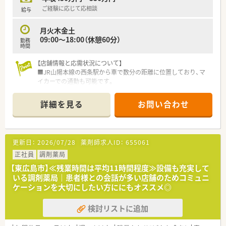
ご経験に応じて応相談
給与
月火木金土
09:00～18:00（休憩60分）
勤務
時間
【店舗情報と応需状況について】
■JR山陽本線の西条駅から車で数分の距離に位置しており、マ
イカーでの通勤も可能です。
■近隣の医療機関からは耳鼻科をメインに応需しており、専門性
を磨くことができる環境です。
詳細を見る
お問い合わせ
■1日の処方箋枚数は平均70枚程度で、冬場などの繁忙期には枚
数が増える傾向にあります。
■薬剤師は常勤2名とパート1名、事務1名が在籍しており、複数
名体制で業務を行います。
更新日：
2026/07/28
薬剤師求人ID：
655061
■耳鼻咽喉科クリニックとの関係性は非常に良好で、疑義照会な
どもスムーズに行えます。
正社員
調剤薬局
【東広島市】≪残業時間は平均11時間程度≫設備も充実して
【募集背景と求める人物像について】
いる調剤薬局｜患者様との会話が多い店舗のためコミュニ
■地域に根差した薬局として更なる体制強化を図るため、薬剤師
ケーションを大切にしたい方ににもオススメ◎
の増員募集を行っています。
■患者様ひとりひとりに寄り添い、丁寧な服薬指導やコミュニケ
検討リストに追加
ーションができる方を求めます。
■チームワークを大切にし、他のスタッフと協力しながら業務を