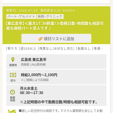
【募集背景と求める人物像について】
更新日：
2026/07/24
薬剤師求人ID：
602403
■現在常勤2名体制のところ、常勤1名が定年退職されるため、即
戦力となる方を急募で募集しています。
パート・アルバイト
病院・クリニック
■病院または薬局での実務経験が必須となり、未経験の方は残念
【東広島市】≪最大17：30終業！≫勤務日数・時間数も相談可
ながら今回の募集では難しい状況です。
能な病院パート求人です♪
■精神科分野における調剤業務に集中して取り組みたいという
意欲の高い薬剤師の方を求めています。
検討リストに追加
【勤務実態について】
■開局時間は平日が8時30分から17時00分まで、土曜日が8時30
駅チカ
週32h以上
残業なし(ほぼなし含む)
転勤なし
車通勤可
分から12時30分までとなっております。
■勤務終了時間が18時までで残業もほぼないため、ワークライ
広島県 東広島市
フバランスを重視したい方におすすめです。
西条駅 (JR山陽本線)
勤務地
■お車での通勤が非常に便利で、マイカー通勤を希望される方に
とって最適な立地条件であると言えます。
時給2,000円～2,100円
【こんな取り組みをしています】
※ご経験により応相談
給与
■大手法人グループとして質の高い医療と介護サービスを連携
月火水金土
して提供する取り組みを推進しています。
08：30～17：30
■職員総数10,000名を超える巨大グループ内で多様な医療分野
勤務
における連携体制を構築しています。
時間
※上記時間の中で勤務日数/時間も相談可能です。
■「治す」と「防ぐ」を高いレベルで両立する進化した医療を全国
の事業所で展開するビジョンがあります。
■嬉しい託児所付の病院です。ママさん薬剤師も安心してお勤