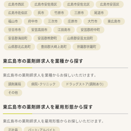
■月給には75,000円の薬剤師手当が含まれるほか、世帯主の方
広島市西区
広島市安佐南区
広島市安佐北区
広島市安芸区
には毎月15000円の住宅手当が一律で支給されます。
広島市佐伯区
呉市
竹原市
三原市
尾道市
■賞与は年2回支給され、昇給も年1回あるため、長期的な視点で
見ても安定した収入を得ながら働くことが可能です。
福山市
府中市
三次市
庄原市
大竹市
東広島市
【勤務実態について】
廿日市市
安芸高田市
江田島市
安芸郡府中町
■現在の全店舗における平均残業時間は月5時間から6時間程度
安芸郡海田町
安芸郡熊野町
山県郡安芸太田町
で、残業代は1分単位で正確に計算され支給されます。
■年間休日は114日設定されており、日祝に加えて平日1日がお
山県郡北広島町
豊田郡大崎上島町
世羅郡世羅町
休みとなるため、心身ともにリフレッシュできます。
■週40時間の変形労働時間制を採用し、平日は9時から17時45
東広島市の薬剤師求人を業種から探す
分までの勤務となるため規則的な働き方が可能です。
東広島市の薬剤師求人を業種からお探しいただけます。
調剤薬局
病院・クリニック
ドラッグストア(調剤あり)
その他
東広島市の薬剤師求人を雇用形態から探す
東広島市の薬剤師求人を雇用形態からお探しいただけます。
正社員
パート・アルバイト