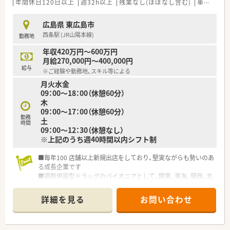
進められる方が歓迎されます。
年間休日120日以上
週32h以上
残業なし(ほぼなし含む)
車通勤可
【想定される業務内容】
広島県 東広島市
■調剤業務や監査、患者様への服薬指導を中心に、店舗運営に関
西条駅 (JR山陽本線)
勤務地
わる業務全般を担当します。
■耳鼻科の処方箋をメインに扱いながら、OTC医薬品の販売や相
年収420万円～600万円
談対応も行うことがあります。
月給270,000円～400,000円
■在宅業務にも対応しており、居宅や施設への訪問を通じて地域
給与
※ご経験や勤務地、スキル等による
医療に貢献する業務もあります。
月火水金
09：00～18：00（休憩60分）
【やりがい/おすすめポイント】
木
■患者様からの感謝の言葉を直接いただける機会が多く、地域医
09：00～17：00（休憩60分）
療への貢献を実感できます。
勤務
土
■残業代が1分単位で支給されるなど待遇面が厚く、モチベーシ
時間
09：00～12：30（休憩なし）
ョンを維持して働ける環境です。
※上記のうち週40時間以内シフト制
■社長やスタッフとの距離が近いため、困ったことがあればすぐ
に相談できる安心感があります。
■毎年100 店舗以上新規出店をしており、堅実ながらも勢いのあ
る成長企業です
■調剤併設型ドラッグのパイオニアとして、関東、東海、関西、北
陸・信州を中心に約1,700店舗以上を展開しています
■研修制度は様々なプランがあり、集合研修だけでなく任意で受
詳細を見る
お問い合わせ
講可能な研修も幅広く用意されています
■店舗で活躍する従業員、社外で活躍する従業員、将来経営幹部
となる従業員など、薬剤師として様々な活躍ができるフィールド