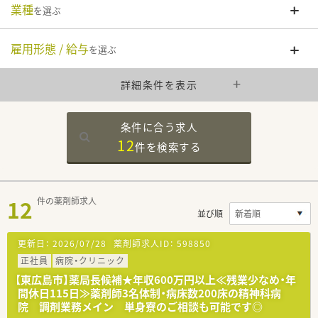
業種
を選ぶ
雇用形態 / 給与
を選ぶ
詳細条件を表示
条件に合う求人
12
件を
検索する
12
件の薬剤師求人
並び順
更新日：
2026/07/28
薬剤師求人ID：
598850
正社員
病院・クリニック
【東広島市】薬局長候補★年収600万円以上≪残業少なめ・年
間休日115日≫薬剤師3名体制・病床数200床の精神科病
院 調剤業務メイン 単身寮のご相談も可能です◎