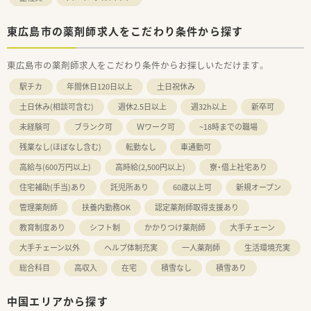
東広島市の薬剤師求人をこだわり条件から探す
東広島市の薬剤師求人をこだわり条件からお探しいただけます。
駅チカ
年間休日120日以上
土日祝休み
土日休み(相談可含む)
週休2.5日以上
週32h以上
新卒可
未経験可
ブランク可
Ｗワーク可
~18時までの職場
残業なし(ほぼなし含む)
転勤なし
車通勤可
高給与(600万円以上)
高時給(2,500円以上)
寮・借上社宅あり
住宅補助(手当)あり
託児所あり
60歳以上可
新規オープン
管理薬剤師
扶養内勤務OK
認定薬剤師取得支援あり
教育制度あり
シフト制
かかりつけ薬剤師
大手チェーン
大手チェーン以外
ヘルプ体制充実
一人薬剤師
生活環境充実
総合科目
高収入
在宅
積雪なし
積雪あり
中国エリアから探す