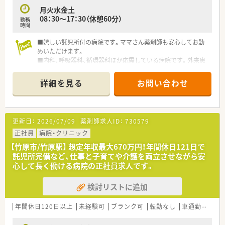
月火水金土
08：30～17：30（休憩60分）
勤務
時間
■嬉しい託児所付の病院です。ママさん薬剤師も安心してお勤
めいただけます。
■内科、呼吸器科、循環器科ほか応需している病院です。外来患
者は100～130名/日です。
■残業は月平均4時間！
詳細を見る
お問い合わせ
■託児所完備しております。働くママさん薬剤師も安心してご
勤務頂けます。
■65歳までの再雇用制度もございますので、長く勤めていきた
い方にもオススメです。
更新日：
2026/07/09
薬剤師求人ID：
730579
■病院経験のある方歓迎致します。
■これからの病院を支えていけるようなフレッシュな方、ぜひお
正社員
病院・クリニック
問い合わせください。
【竹原市/竹原駅】 想定年収最大670万円！年間休日121日で
託児所完備など、仕事と子育てや介護を両立させながら安
心して長く働ける病院の正社員求人です。
検討リストに追加
年間休日120日以上
未経験可
ブランク可
転勤なし
車通勤可
高給