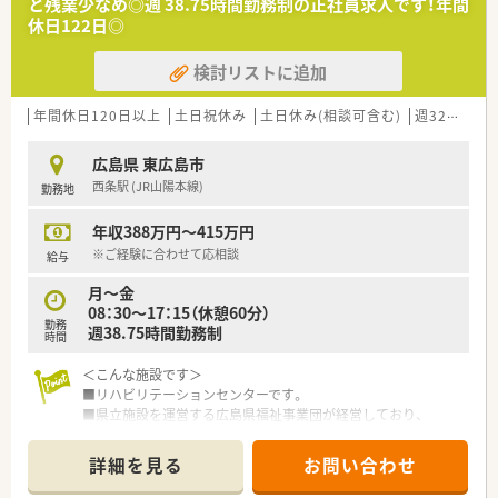
と残業少なめ◎週 38.75時間勤務制の正社員求人です！年間
いという前向きな意欲と協調性をお持ちの方を歓迎いたしま
休日122日◎
す。
■病院での勤務経験がない未経験の方や、しばらく現場から離れ
検討リストに追加
ていてブランクがある方からのご応募も積極的にお待ちしてい
ます。
年間休日120日以上
土日祝休み
土日休み(相談可含む)
週32h以上
【想定される業務内容】
■入院患者様および外来患者様に対する正確な調剤業務や監査、
広島県 東広島市
そして分かりやすくて丁寧な服薬指導などをご担当いただきま
西条駅 (JR山陽本線)
勤務地
す。
■病棟での服薬指導を通じて、患者様が安全にお薬を服用できる
年収388万円～415万円
よう日々の服薬状況をしっかりと把握し、適切な薬歴管理を行い
ます。
※ご経験に合わせて応相談
給与
■医師や看護師などの他の医療スタッフと連携し、薬剤師の専門
月～金
的な視点からチーム医療の一員として積極的に貢献していただ
08：30～17：15（休憩60分）
きます。
勤務
週38.75時間勤務制
時間
【職場環境と雰囲気】
■託児所が完備されているなど子育てへの理解が深く、スタッフ
＜こんな施設です＞
同士が助け合いながら和やかな雰囲気の中で業務に取り組んで
■リハビリテーションセンターです。
います。
■県立施設を運営する広島県福祉事業団が経営しており、
■マイカーでの通勤が認められており、通勤時の天候に左右され
休暇制度や福利厚生のための制度が充実しています。
ることなく、安全かつ快適に自分のペースで職場まで通うことが
「魅力ある福祉・介護の職場宣言ひろしま制度」の
詳細を見る
お問い合わせ
可能です。
プラチナ認証法人を取得しています。
■年間休日が多くシフトの希望も通りやすいため、スタッフ一同
■勤務場所の周辺には、職員宿舎（単身及び世帯用）がございま