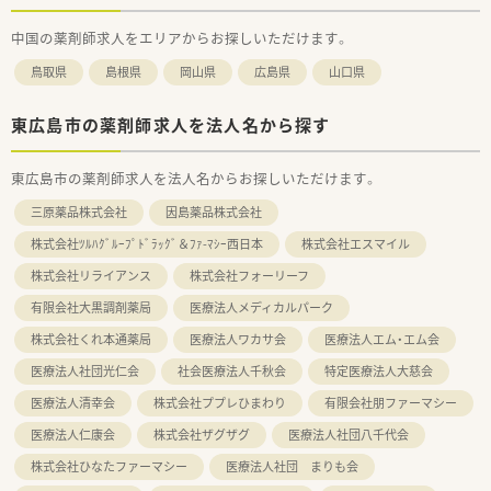
中国の薬剤師求人をエリアからお探しいただけます。
鳥取県
島根県
岡山県
広島県
山口県
東広島市の薬剤師求人を法人名から探す
東広島市の薬剤師求人を法人名からお探しいただけます。
三原薬品株式会社
因島薬品株式会社
株式会社ﾂﾙﾊｸﾞﾙｰﾌﾟﾄﾞﾗｯｸﾞ＆ﾌｧ-ﾏｼｰ西日本
株式会社エスマイル
株式会社リライアンス
株式会社フォーリーフ
有限会社大黒調剤薬局
医療法人メディカルパーク
株式会社くれ本通薬局
医療法人ワカサ会
医療法人エム・エム会
医療法人社団光仁会
社会医療法人千秋会
特定医療法人大慈会
医療法人清幸会
株式会社ププレひまわり
有限会社朋ファーマシー
医療法人仁康会
株式会社ザグザグ
医療法人社団八千代会
株式会社ひなたファーマシー
医療法人社団 まりも会