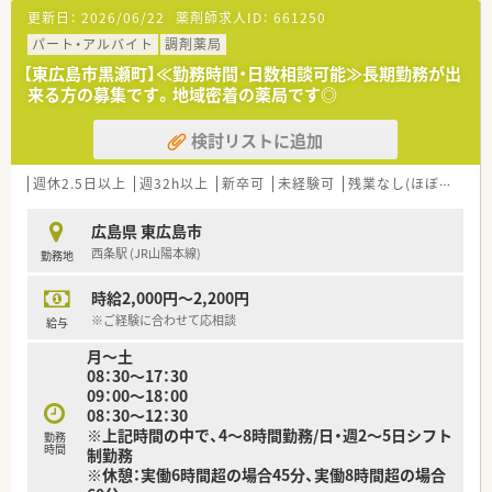
を用意されています
更新日：
2026/06/22
薬剤師求人ID：
661250
■総合薬剤師・調剤薬剤師（土日休み・19時までの勤務）どちらか
の働き方を選択できます
パート・アルバイト
調剤薬局
■調剤併設型だけでなく「医療モール・クリニック併設店舗」「敷
【東広島市黒瀬町】≪勤務時間・日数相談可能≫長期勤務が出
地内薬局」「訪問調剤特化型店舗」など様々な店舗を運営してい
来る方の募集です。地域密着の薬局です◎
ます
■在宅医療にも積極的取り組んでおり「訪問調剤特化型店舗」を
検討リストに追加
50店舗以上、無菌調剤室は業界最多の51店舗設置しています
■「プラチナくるみん認定企業」「健康経営優良法人2023（大規模
法人部門）認定」等を取得し一人ひとりが働きやすい環境が整備
週休2.5日以上
週32h以上
新卒可
未経験可
残業なし(ほぼなし含む)
されています
■充実した研修制度、人事制度、評価制度、キャリア支援制度等
広島県 東広島市
があるのも特徴です
西条駅 (JR山陽本線)
勤務地
時給2,000円～2,200円
※ご経験に合わせて応相談
給与
月～土
08：30～17：30
09：00～18：00
08：30～12：30
※上記時間の中で、4～8時間勤務/日・週2～5日シフト
勤務
時間
制勤務
※休憩：実働6時間超の場合45分、実働8時間超の場合