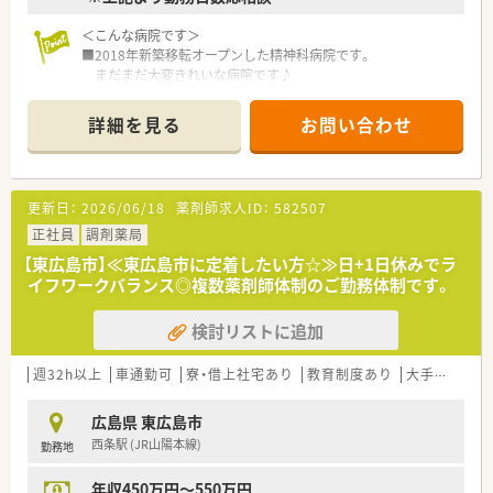
＜こんな病院です＞
■2018年新築移転オープンした精神科病院です。
まだまだ大変きれいな病院です♪
■薬剤師常勤2名在籍しております
■ＪＲ山陽本線・白市駅または入野駅より車で5分です。
詳細を見る
お問い合わせ
お車通勤が便利な立地です。
■病床数は200床ございます。
＜業務内容＞
更新日：
2026/06/18
薬剤師求人ID：
582507
■調剤業務から病棟業務等、病院薬剤師としての業務をお任せし
ます。
正社員
調剤薬局
【東広島市】≪東広島市に定着したい方☆≫日+1日休みでラ
＜こんな方にもオススメ＞
イフワークバランス◎複数薬剤師体制のご勤務体制です。
■16時までといった時短勤務を希望する方
■土日祝はお休みしたい方
検討リストに追加
■週20時間以上の勤務で社会保険に加入したい方
等々…
週32h以上
車通勤可
寮・借上社宅あり
教育制度あり
大手チェーン以外
少しでも気になった方はお問い合わせくださいませ
広島県 東広島市
西条駅 (JR山陽本線)
勤務地
年収450万円～550万円