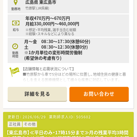
広島県 東広島市
竹原駅 (JR呉線)
勤務地
年収470万円～670万円
月給330,000円～460,000円
給与
※想定・平均残業、諸手当含む総額
※経験・スキルなどにより異なる
月～金 08：30～17：30(休憩60分)
土 08：30～12：30(休憩0分)
※1か月単位の変形時間労働制
勤務
時間
(希望休の考慮有り)
【店舗情報と応需状況について】
■竹原駅から車で5分ほどの場所に位置し、地域住民の健康と暮
らしを支える医療機関として様々な疾患に対応しています。
■詳細な応需科目や1日あたりの処方箋枚数、現在の勤務者数な
どについては、お問い合わせいただいた際にご説明いたします。
詳細を見る
お問い合わせ
■地域の患者様やご家族に寄り添い、安全で質の高い医療を提供
するため、日々多職種が連携して業務にあたっています。
【募集背景と求める人物像について】
更新日：
2026/06/29
薬剤師求人ID：
505602
■今回は長年勤務されたスタッフの定年退職に伴う欠員補充の
ため、新たにチームを支えていただける薬剤師を募集していま
正社員
その他
す。
【東広島市】≪平日のみ・17時15分まで≫月の残業平均3時間
■62歳以下の方を幅広く受け入れており、地域医療に貢献した