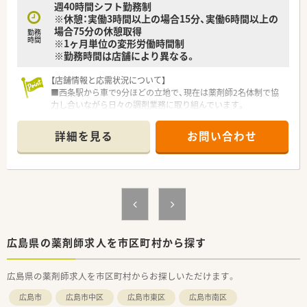
週40時間シフト勤務制
※休憩：実働3時間以上の場合15分、実働6時間以上の
場合75分の休憩取得
勤務
時間
※1ヶ月単位の変形労働時間制
※勤務時間は店舗により異なる。
【店舗情報と応需状況について】
■西条駅から車で9分ほどの立地で、現在は薬剤師2名体制で協
力し合いながら日々の調剤業務に取り組んでいます。
■広域処方箋をはじめ総合科目をメインに応需しており、1日あ
たりの処方箋枚数は約30枚と落ち着いた環境です。
詳細を見る
お問い合わせ
■近隣の医療機関と連携を図りながら、患者様一人ひとりに寄り
添った丁寧な服薬指導や健康相談を実施しています。
【法人特徴について】
■中国地方を中心に330店舗以上のドラッグストアや調剤薬局
を展開する業界最大規模の成長を続ける企業です。
■近隣に店舗数が多いドミナント展開を進めており、急な欠員時
なども店舗間でフォローし合える体制が整っています。
■すべてのドラッグストアを調剤併設店にする目標を掲げ、地域
広島県の薬剤師求人を市区町村から探す
医療の拠点となる健康サポート薬局を目指しています。
広島県の薬剤師求人を市区町村からお探しいただけます。
【求人情報について】
■正社員としての雇用で、これまでの経験や年齢を考慮し年収
広島市
広島市中区
広島市東区
広島市南区
470万円から600万円の範囲で給与が決定いたします。