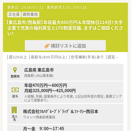
【法人特徴について】
更新日：
2026/07/21
薬剤師求人ID：
705728
■中国地方を中心に業界最大規模の店舗を展開しており、安定し
た基盤と成長性があります。
正社員
調剤薬局
■全店舗の調剤併設化を目指し、地域の健康をトータルでサポー
【東広島市/西条駅】年収最大600万円＆年間休日114日！大手
トする体制を整えています。
企業で充実の福利厚生とLTD制度完備、まずはご相談くださ
■100%調剤薬局への配属となるため、レジや品出し業務はなく
い！
専門性を高められます。
検討リストに追加
【求人情報について】
■正社員としてこれまでの経験や年齢を考慮したうえで、納得感
のある給与を決定します。
週32h以上
高給与(600万円以上)
住宅補助(手当)あり
認定薬剤師取得支援あり
■年収は470万円から600万円の範囲で提示され、賞与も年2回
支給される安定収入です。
広島県 東広島市
■月給には75,000円の薬剤師手当が含まれるほか、住宅手当な
西条駅 (JR山陽本線)
勤務地
どの各種手当も充実です。
年収470万円～600万円
【勤務実態について】
月給325,000円～425,000円
■残業代は1分単位で支給され、全店舗の平均残業時間は月5時
給与
※経験、年齢、就業条件により考慮、上記は初年度の想定。勤務エリア
間から6時間と非常に少ないです。
により変動あり。
■年間休日は114日設定されており、規則的な働き方が可能なシ
フト制を採用しています。
株式会社ﾂﾙﾊｸﾞﾙｰﾌﾟﾄﾞﾗｯｸﾞ＆ﾌｧ-ﾏｼｰ西日本
■有給休暇は入社半年後に法定通り付与され、1時間単位で取得
法人
ウォンツ西条助実薬局
可能と利用促進されています。
名
月～金 9：00～17：45