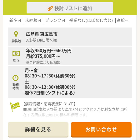
検討リストに追加
新卒可
未経験可
ブランク可
残業なし(ほぼなし含む)
高給与(600万円以上)
広島県 東広島市
入野駅 (JR山陽本線)
勤務地
年収450万円～660万円
月給375,000円～
給与
※ご経験により応相談
月～金
08：30～17：30（休憩60分）
土
勤務
08：30～12：30（休憩00分）
時間
週休2日制（シフトによる）
【病院情報と応需状況について】
■JR山陽本線入野駅より車で8分とアクセスが便利な立地に所
在する病床数200床の精神科病院です。
■応需科目は心療内科と精神科が中心で、調剤業務がメインとな
るため病棟業務はほとんど発生しません。
詳細を見る
お問い合わせ
■常勤薬剤師は2名体制で稼働しており、医薬品の採用は200品
目程度と精神科病院として一般的な規模です。