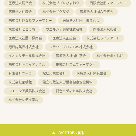
医療法人清幸会
株式会社ププレひまわり
有限会社朋ファーマシー
医療法人仁康会
株式会社ザグザグ
医療法人社団八千代会
株式会社ひなたファーマシー
医療法人社団 まりも会
株式会社せとうち
ウエルシア薬局株式会社
医療法人永和会
医療法人社団 緑雨会
医療法人正雄会
株式会社ライフアート
瀬戸内薬品株式会社
フラワーブロスTMS株式会社
イオンリテール株式会社
医療法人社団仁慈会
株式会社ますしげ
株式会社トライアングル
株式会社エムファーマシィ
有限会社ユーヴ
松ビル株式会社
医療法人社団若葉会
株式会社薬明館
独立行政法人労働者健康安全機構
ウエルシア薬局株式会社
総合メディカル株式会社
株式会社レデイ薬局
PAGE TOPへ戻る