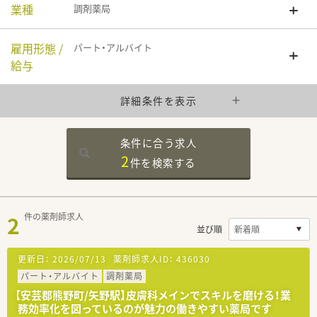
業種
調剤薬局
雇用形態 /
パート・アルバイト
給与
詳細条件を表示
条件に合う求人
2
件を
検索する
2
件の薬剤師求人
並び順
更新日：
2026/07/13
薬剤師求人ID：
436030
パート・アルバイト
調剤薬局
【安芸郡熊野町/矢野駅】皮膚科メインでスキルを磨ける！業
務効率化を図っているのが魅力の働きやすい薬局です