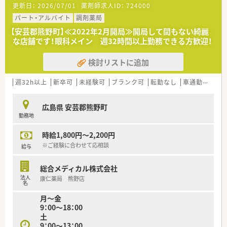
更新日：
2026/07/01
薬剤師求人ID：
724000
■地域の患者さまへより質の高い医療を提供するために、正社員
薬剤師を増員募集しています。
パート・アルバイト
調剤薬局
■調剤薬局でのご経験を3年以上お持ちで、調剤業務を主体的に
【安芸郡熊野町】≪2022年2月開局≫開局して間もない綺麗
行える方を求めています。
な店舗です！眼科メイン 週32時間以上勤務できる方歓迎！
■患者さまと積極的にコミュニケーションを取り、丁寧な服薬指
導ができる方を歓迎しています。
検討リストに追加
【法人特徴について】
■広島県安芸郡と広島市東区に2店舗の調剤薬局を展開している
週32h以上
新卒可
未経験可
ブランク可
転勤なし
車通勤可
扶
法人です。
■「笑顔・向上心・社会貢献」を理念に、地域医療への貢献を目指
広島県 安芸郡熊野町
しています。
勤務地
■離職率が非常に低く、従業員同士の仲が良いアットホームな雰
囲気が特徴です。
時給1,800円～2,200円
【こんな取り組みをしています】
※ご経験に合わせて応相談
給与
■1階の調剤室に加え、2階にも分包機を完備することで業務効
率化を図っています。
総合メディカル株式会社
■投薬時やピッキング時に録画カメラを導入しており、安心して
法人
康仁薬局 熊野店
勤務ができる環境です。
名
■勉強会も定期的に開催されており、薬剤師のスキルアップを支
月～金
援しています。
9：00～18：00
土
9：00～13：00