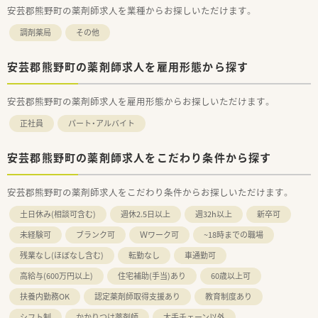
■在宅医療に関しても積極的に取り組みをしている法人です。
安芸郡熊野町の薬剤師求人を業種からお探しいただけます。
法人全体で年間1万件以上の実績がございます。
■年間休日は116日となります。有給消化率に関しても年間平均
調剤薬局
その他
8～9日取得できている現状がございますので仕事とプライベー
トにメリハリをつけて勤務可能です。
■福利厚生も充実しており、産休・育休制度、時短制度も取り入
安芸郡熊野町の薬剤師求人を雇用形態から探す
れている法人です。
■職場環境整備、設備充実にも力を入れています。散薬調剤ロボ
安芸郡熊野町の薬剤師求人を雇用形態からお探しいただけます。
ット「DimeRoⅡ」や、監査支援システム「PROOFIT」の導入も推
し進めております。
正社員
パート・アルバイト
安芸郡熊野町の薬剤師求人をこだわり条件から探す
安芸郡熊野町の薬剤師求人をこだわり条件からお探しいただけます。
土日休み(相談可含む)
週休2.5日以上
週32h以上
新卒可
未経験可
ブランク可
Ｗワーク可
~18時までの職場
残業なし(ほぼなし含む)
転勤なし
車通勤可
高給与(600万円以上)
住宅補助(手当)あり
60歳以上可
扶養内勤務OK
認定薬剤師取得支援あり
教育制度あり
シフト制
かかりつけ薬剤師
大手チェーン以外