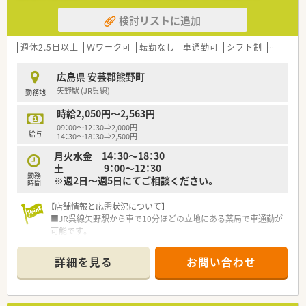
検討リストに追加
週休2.5日以上
Ｗワーク可
転勤なし
車通勤可
シフト制
大手チェ
広島県 安芸郡熊野町
矢野駅 (JR呉線)
勤務地
時給2,050円～2,563円
09：00～12：30⇒2,000円
給与
14：30～18：30⇒2,500円
月火水金 14：30～18：30
土 9：00～12：30
勤務
※週2日～週5日にてご相談ください。
時間
【店舗情報と応需状況について】
■JR呉線矢野駅から車で10分ほどの立地にある薬局で車通勤が
可能です。
■応需科目は主に皮膚科と精神科で、処方箋枚数は1日70〜100
枚ほど応需しています。
詳細を見る
お問い合わせ
■常勤2名とパート3名、事務2名の計7名体制で常時3〜4名の薬
剤師が勤務中です。
【募集背景と求める人物像について】