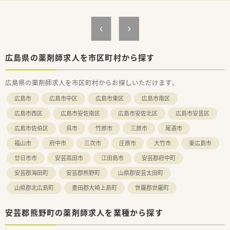
っています。
例：新入社員研修、社内研修、社外研修（接遇研修、管理者セミナ
ー、診療報酬セミナー、研修認定薬剤師制度単位取得への支援体
制）、学会参加（日本薬学会・日本病院薬学会・日本薬剤師会学術大
会等）
広島県の薬剤師求人を市区町村から探す
＜法人特徴＞
■広島県を中心に医療モール型の薬局を60店舗以上運営してい
広島県の薬剤師求人を市区町村からお探しいただけます。
る企業です。
■生活に必要な施設と道路などの交通網がインフラとしてコン
広島市
広島市中区
広島市東区
広島市南区
パクトに結びついていく街づくりを目指して薬局出店を行って
います。
広島市西区
広島市安佐南区
広島市安佐北区
広島市安芸区
■大型医療モールは介護・福祉との連携の拠点として街づくりに
広島市佐伯区
呉市
竹原市
三原市
尾道市
ますます重要な役割を担っていくと考え、運営しています。
■店舗拡大に関してはM&Aではなく、クリニック開業支援をベ
福山市
府中市
三次市
庄原市
大竹市
東広島市
ースに年間1～3店舗の新規出店を行っています。
■「人」に寄り添える薬剤師として、「かかりつけ薬剤師」の充実
廿日市市
安芸高田市
江田島市
安芸郡府中町
に積極的に取り組んでいます。
安芸郡海田町
安芸郡熊野町
山県郡安芸太田町
患者様が複数の医療機関をご利用の場合、ひとりの薬剤師が、服
用記録・アレルギー等を一元管理する事で
山県郡北広島町
豊田郡大崎上島町
世羅郡世羅町
お薬の重複投与や相互作用による副作用を防止し、患者様が安心
してお薬を服用できるように取り組みます。
安芸郡熊野町の薬剤師求人を業種から探す
そのため、風邪薬などの一般用医薬品（OTC医薬品）や健康食品と
の飲み合わせも相談できる環境作りを大切にしています。