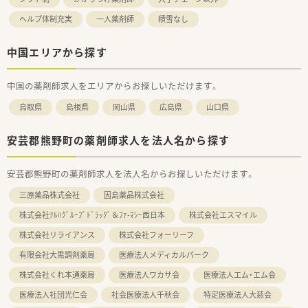
ヘルプ体制充実
一人薬剤師
積雪なし
中国エリアから探す
中国の薬剤師求人をエリアからお探しいただけます。
鳥取県
島根県
岡山県
広島県
山口県
安芸郡熊野町の薬剤師求人を法人名から探す
安芸郡熊野町の薬剤師求人を法人名からお探しいただけます。
三原薬品株式会社
因島薬品株式会社
株式会社ﾂﾙﾊｸﾞﾙｰﾌﾟﾄﾞﾗｯｸﾞ＆ﾌｧ-ﾏｼｰ西日本
株式会社エスマイル
株式会社リライアンス
株式会社フォーリーフ
有限会社大黒調剤薬局
医療法人メディカルパーク
株式会社くれ本通薬局
医療法人ワカサ会
医療法人エム・エム会
医療法人社団光仁会
社会医療法人千秋会
特定医療法人大慈会