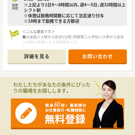
※上記より1日4～8時間以内、週4～5日、週32時間以上
勤務
時間
シフト制
※休憩は勤務時間数に応じて法定通り付与
※18時まで勤務できる方歓迎
＜こんな薬局です＞
■出来庭バス停から徒歩5分程・熊野第三小学校バス停から徒歩
10分程の距離にある調剤薬局です。
■2022年2月に開局した眼科の門前にオープンしました。
とても綺麗な店舗でご勤務頂けます
詳細を見る
お問い合わせ
＜業務内容＞
■眼科がメインとなっております。
■門前も新規開局のため、今後も処方箋枚数が増えていく事も考
えられます。
わたしたちがあなたの条件にぴった
りの職場をお探しします。
＜設備も充実＞
■レセコンはＥＭシステムズ（Recepty NEXT）、薬歴はハイブリ
ッジ（HiStory）を使用しています。
＜研修制度＞
■社内の研修体制の充実！薬剤師としての主体性を重んじた各種
研修・活動の実施をしています。
■認定薬剤師取得（更新）に関しても会社側からの支援もござい
ます。また、学術大会参加等、希望があれば勉強できる環境が整