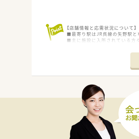
【店舗情報と応需状況について】
■最寄り駅はJR呉線の矢野駅と
■主に施設に入所されている方
■施設全体では86名が勤務して
【勤務実態について】
■勤務はご本人の希望の元でシ
■勤務時間は17時30分までと
■ご自身のペースで落ち着いて
【想定される業務内容】
■介護老人保健施設に入所され
■処方内容に誤りがないかを確
■施設内で使用する医薬品の在