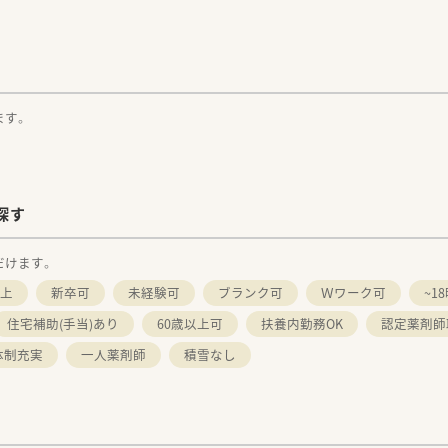
ます。
探す
だけます。
以上
新卒可
未経験可
ブランク可
Ｗワーク可
~1
住宅補助(手当)あり
60歳以上可
扶養内勤務OK
認定薬剤師
体制充実
一人薬剤師
積雪なし