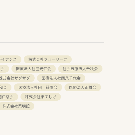
ライアンス
株式会社フォーリーフ
ム会
医療法人社団光仁会
社会医療法人千秋会
株式会社ザグザグ
医療法人社団八千代会
和会
医療法人社団 緑雨会
医療法人正雄会
団仁慈会
株式会社ますしげ
株式会社薬明館