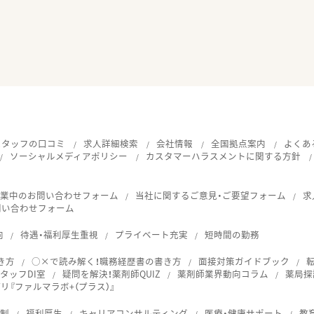
スタッフの口コミ
求人詳細検索
会社情報
全国拠点案内
よくあ
ソーシャルメディアポリシー
カスタマーハラスメントに関する方針
就業中のお問い合わせフォーム
当社に関するご意見・ご要望フォーム
求
問い合わせフォーム
向
待遇・福利厚生重視
プライベート充実
短時間の勤務
き方
○×で読み解く！職務経歴書の書き方
面接対策ガイドブック
タッフDI室
疑問を解決！薬剤師QUIZ
薬剤師業界動向コラム
薬局探
『ファルマラボ+（プラス）』
体制
福利厚生
キャリアコンサルティング
医療・健康サポート
教