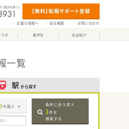
00
（祝日を除く）
【無料】転職サポート登録
企業の皆様へ
会社概要
お問い合わせ
マラボ
薬学生
支店紹介
報一覧
駅
から探す
条件に合う求人
与
を選ぶ
1
件を
検索する