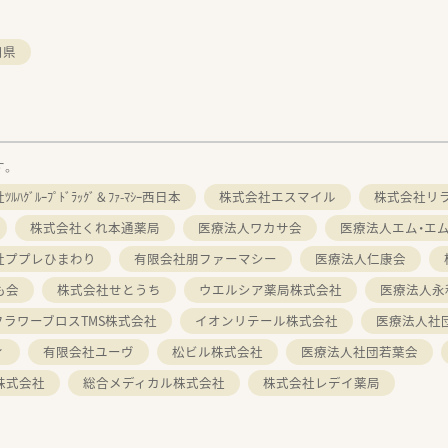
口県
す。
ﾙﾊｸﾞﾙｰﾌﾟﾄﾞﾗｯｸﾞ＆ﾌｧ-ﾏｼｰ西日本
株式会社エスマイル
株式会社リ
株式会社くれ本通薬局
医療法人ワカサ会
医療法人エム・エ
社ププレひまわり
有限会社朋ファーマシー
医療法人仁康会
も会
株式会社せとうち
ウエルシア薬局株式会社
医療法人永
フラワーブロスTMS株式会社
イオンリテール株式会社
医療法人社
ィ
有限会社ユーヴ
松ビル株式会社
医療法人社団若葉会
株式会社
総合メディカル株式会社
株式会社レデイ薬局