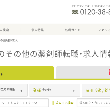
平日9：30-19：00 土日10：00-19：
人検索
求人特集
転職ガイド
ファル
他
のその他
の薬剤師転職・求人情
す
業種
雇用形態 / 給
安芸郡熊野町
その他
求人IDで検索