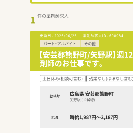
件の薬剤師求人
1
更新日：
2026/06/26
薬剤師求人ID：
690084
パート・アルバイト
その他
【安芸郡熊野町/矢野駅】週
剤師のお仕事です。
土日休み(相談可含む)
残業なし(ほぼなし含む
広島県 安芸郡熊野町
勤務地
矢野駅 (JR呉線)
時給1,987円～2,187円
給与