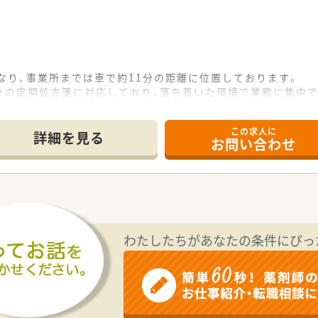
なり、事業所までは車で約11分の距離に位置しております。
々の定期処方箋に対応しており、落ち着いた環境で業務に集中で
おり、そのうち女性が62名と多く活躍されている職場です。
この求人に
詳細を見る
お問い合わせ
フト制を採用しており、就業時間や土日休みについても柔軟に相
なっており、残業がほとんど発生しないためプライベートも充実
業務を進められます。
ている方々への定期処方箋に関する調剤業務が中心となります
認する監査業務を、責任をもって正確に担当していただきます。
わたしたちがあなたの条件にぴっ
庫管理や発注業務など、薬剤師としての付随業務もお願いします