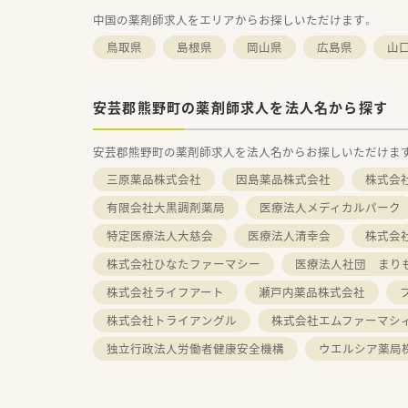
中国の薬剤師求人をエリアからお探しいただけます。
鳥取県
島根県
岡山県
広島県
山
安芸郡熊野町の薬剤師求人を法人名から探す
安芸郡熊野町の薬剤師求人を法人名からお探しいただけま
三原薬品株式会社
因島薬品株式会社
株式会社ﾂ
有限会社大黒調剤薬局
医療法人メディカルパーク
特定医療法人大慈会
医療法人清幸会
株式会
株式会社ひなたファーマシー
医療法人社団 まり
株式会社ライフアート
瀬戸内薬品株式会社
株式会社トライアングル
株式会社エムファーマシ
独立行政法人労働者健康安全機構
ウエルシア薬局