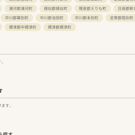
浦河郡浦河町
様似郡様似町
幌泉郡えりも町
日高郡新
中川郡幕別町
中川郡池田町
中川郡本別町
足寄郡陸別町
標津郡中標津町
標津郡標津町
す。
す
けます。
ら探す