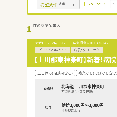
希望条件
残業なし(ほぼなし含む)
フリーワード
件の薬剤師求人
1
更新日：
2026/06/23
薬剤師求人ID：
336142
パート・アルバイト
病院・クリニック
【上川郡東神楽町】新着！病
土日休み(相談可含む)
残業なし(ほぼなし含む
北海道 上川郡東神楽町
勤務地
西御料駅 (JR富良野線)
時給2,000円～2,000円
給与
※経験による