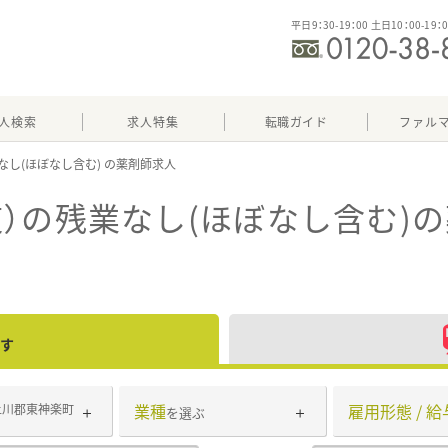
平日9：30-19：00 土日10：00-19：
人検索
求人特集
転職ガイド
ファル
なし(ほぼなし含む)
）の残業なし(ほぼなし含む)
の
す
業種
雇用形態 / 給
上川郡東神楽町
を選ぶ