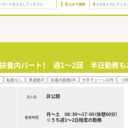
求人IDで検索
院扶養内パート！ 週1～2回 半日勤務
)
転勤なし
車通勤可
扶養内勤務OK
大手チェーン以外
~1
非公開
法人名
月～土 08：30～17：00（休憩60分）
勤務時間
※うち週1～2日程度の勤務