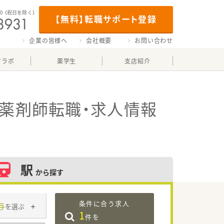
00
（祝日を除く）
【無料】転職サポート登録
企業の皆様へ
会社概要
お問い合わせ
マラボ
薬学生
支店紹介
薬剤師転職・求人情報
駅
から探す
条件に合う求人
与
を選ぶ
1
件を