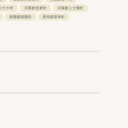
ひだか町
河東郡音更町
河東郡上士幌町
釧路郡釧路町
厚岸郡厚岸町