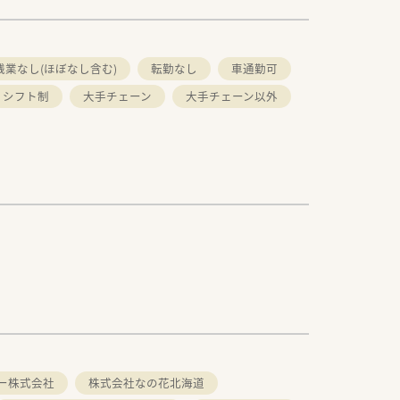
残業なし(ほぼなし含む)
転勤なし
車通勤可
シフト制
大手チェーン
大手チェーン以外
ー株式会社
株式会社なの花北海道