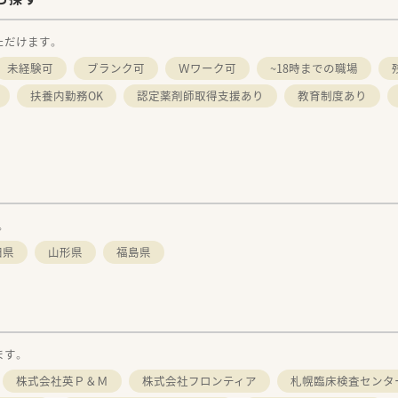
ただけます。
未経験可
ブランク可
Ｗワーク可
~18時までの職場
扶養内勤務OK
認定薬剤師取得支援あり
教育制度あり
。
田県
山形県
福島県
ます。
株式会社英Ｐ＆Ｍ
株式会社フロンティア
札幌臨床検査センタ