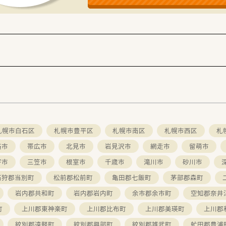
札幌市白石区
札幌市豊平区
札幌市南区
札幌市西区
札
路市
帯広市
北見市
岩見沢市
網走市
留萌市
寄市
三笠市
根室市
千歳市
滝川市
砂川市
石狩郡当別町
松前郡松前町
亀田郡七飯町
茅部郡森町
岩内郡共和町
岩内郡岩内町
余市郡余市町
空知郡奈井
町
上川郡東神楽町
上川郡比布町
上川郡美瑛町
上川郡
紋別郡遠軽町
紋別郡興部町
紋別郡雄武町
虻田郡豊浦