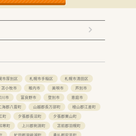
幌市厚別区
札幌市手稲区
札幌市清田区
苫小牧市
稚内市
美唄市
芦別市
深川市
富良野市
登別市
恵庭市
二海郡八雲町
山越郡長万部町
檜山郡江差町
江町
夕張郡長沼町
夕張郡栗山町
和寒町
上川郡剣淵町
苫前郡羽幌町
町
虻田郡洞爺湖町
勇払郡安平町