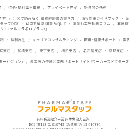
向
待遇・福利厚生重視
プライベート充実
短時間の勤務
き方
○×で読み解く！職務経歴書の書き方
面接対策ガイドブック
タッフDI室
疑問を解決！薬剤師QUIZ
薬剤師業界動向コラム
薬局探
『ファルマラボ+（プラス）』
体制
福利厚生
キャリアコンサルティング
医療・健康サポート
教
宮支店
船橋支店
東京支店
横浜支店
名古屋支店
京都支店
タービジョン」
産業医の依頼と業務サポートサイト『ワーカーズドクターズ
ス
有料職業紹介事業 厚生労働大臣許可
【紹介業】13-ユ-010743 【派遣業】派 13-010770