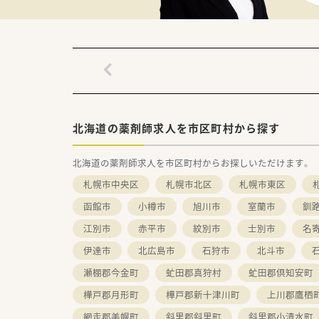
北海道の薬剤師求人を市区町村から探す
北海道の薬剤師求人を市区町村からお探しいただけます。
札幌市中央区
札幌市北区
札幌市東区
函館市
小樽市
旭川市
室蘭市
釧
江別市
赤平市
紋別市
士別市
名
伊達市
北広島市
石狩市
北斗市
瀬棚郡今金町
虻田郡真狩村
虻田郡倶知安町
樺戸郡月形町
樺戸郡新十津川町
上川郡鷹栖
網走郡美幌町
斜里郡斜里町
斜里郡小清水町