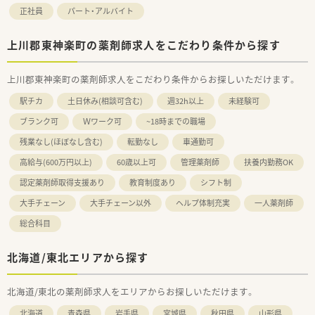
正社員
パート・アルバイト
上川郡東神楽町の薬剤師求人をこだわり条件から探す
上川郡東神楽町の薬剤師求人をこだわり条件からお探しいただけます。
駅チカ
土日休み(相談可含む)
週32h以上
未経験可
ブランク可
Ｗワーク可
~18時までの職場
残業なし(ほぼなし含む)
転勤なし
車通勤可
高給与(600万円以上)
60歳以上可
管理薬剤師
扶養内勤務OK
認定薬剤師取得支援あり
教育制度あり
シフト制
大手チェーン
大手チェーン以外
ヘルプ体制充実
一人薬剤師
総合科目
北海道/東北エリアから探す
北海道/東北の薬剤師求人をエリアからお探しいただけます。
北海道
青森県
岩手県
宮城県
秋田県
山形県