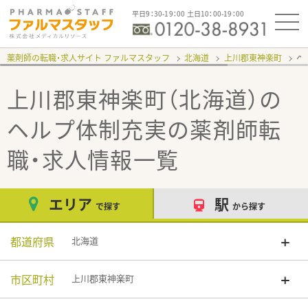
平日9：30-19：00 土日10：00-19：00
薬剤師の転職・求人サイト ファルマスタッフ
北海道
上川郡東神楽町
ヘ
上川郡東神楽町（北海道）の
ヘルプ体制充実
の薬剤師転
職・求人情報一覧
エリア
駅
で探す
から探す
都道府県
北海道
市区町村
上川郡東神楽町