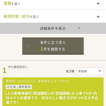
業種
を選ぶ
雇用形態 / 給与
を選ぶ
詳細条件を表示
条件に合う求人
1
件を
検索する
1
件の薬剤師求人
並び順
更新日：
2026/07/22
薬剤師求人ID：
708637
正社員
調剤薬局
【上川郡東神楽町/西瑞穂駅】JR「西瑞穂駅」から車で9分！内
科メインの薬局です 自分らしい働き方がみつかる大手企
業です！