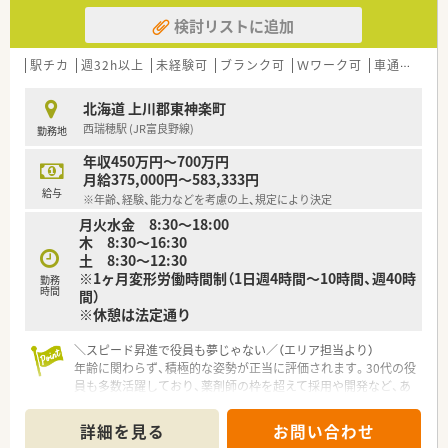
検討リストに追加
駅チカ
週32h以上
未経験可
ブランク可
Ｗワーク可
車通勤可
北海道 上川郡東神楽町
西瑞穂駅 (JR富良野線)
勤務地
年収450万円～700万円
月給375,000円～583,333円
給与
※年齢、経験、能力などを考慮の上、規定により決定
月火水金 8:30～18:00
木 8:30～16:30
土 8:30～12:30
※1ヶ月変形労働時間制（1日週4時間～10時間、週40時
勤務
時間
間）
※休憩は法定通り
＼スピード昇進で役員も夢じゃない／（エリア担当より）
年齢に関わらず、積極的な姿勢が正当に評価されます。30代の役
員も多数活躍しており、薬剤師の枠を超えて採用や開発など、あ
なたの「やりたい」が形になる会社です。
＊------------------------------------------＊
詳細を見る
お問い合わせ
【店舗情報と応需状況について】