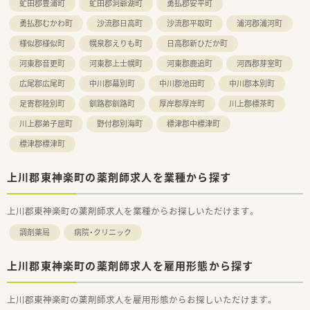
虻田郡豊浦町
虻田郡洞爺湖町
勇払郡安平町
勇払郡むかわ町
沙流郡日高町
沙流郡平取町
浦河郡浦河町
様似郡様似町
幌泉郡えりも町
日高郡新ひだか町
河東郡音更町
河東郡上士幌町
河東郡鹿追町
河西郡芽室町
広尾郡広尾町
中川郡幕別町
中川郡池田町
中川郡本別町
足寄郡陸別町
釧路郡釧路町
厚岸郡厚岸町
川上郡標茶町
川上郡弟子屈町
野付郡別海町
標津郡中標津町
標津郡標津町
上川郡東神楽町の薬剤師求人を業種から探す
上川郡東神楽町の薬剤師求人を業種からお探しいただけます。
調剤薬局
病院・クリニック
上川郡東神楽町の薬剤師求人を雇用形態から探す
上川郡東神楽町の薬剤師求人を雇用形態からお探しいただけます。