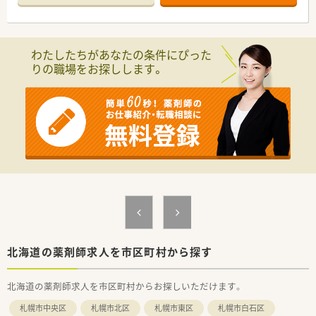
■「西瑞穂駅」から車で9分ほどの距離にある薬局で、マイカー通
勤が便利です。
■処方箋は内科メインで1日平均60枚から70枚程度を応需して
います。
わたしたちがあなたの条件にぴった
■薬剤師は正社員2名体制で運営されており、一人ひとりの患者
りの職場をお探しします。
様とじっくり向き合えます。
■旭川市東光エリアにも店舗があります。そちらでも勤務可能
な方を歓迎いたします！
【想定されるモデル年収】
■経験や能力を最大限に考慮し、年収450万円から700万円の範
囲内でスタート時の給与を決定する納得の評価制度です。
■昇給は年1回実施されており、個人の頑張りや会社への貢献度
がダイレクトに給与へ反映される仕組みが整っています。
■会社の利益に繋がる案件の紹介などを行った際には、会長より
特別インセンティブが支給されることもある夢のある職場で
す。
【勤務実態について】
■本部の業務支援部が週単位で全社のシフトを作成しており、急
北海道の薬剤師求人を市区町村から探す
な休みでもカバーし合える体制が整っています。
■完全週休2日制を敷いているためオンとオフの切り替えがしや
北海道の薬剤師求人を市区町村からお探しいただけます。
すく、年間休日は108日が確保されています。
■複数店舗を経験できる変動シフト制を取り入れており、特定の
札幌市中央区
札幌市北区
札幌市東区
札幌市白石区
人間関係に縛られない柔軟な働き方が可能です。