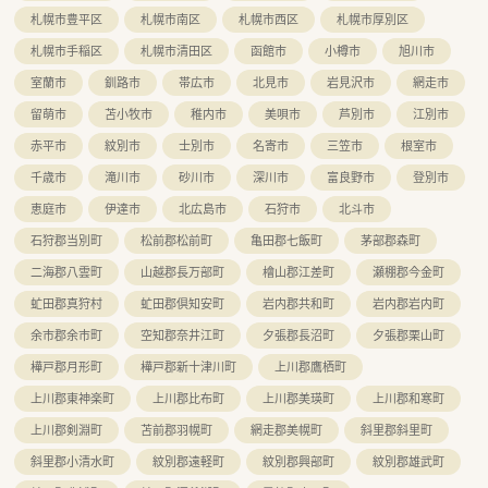
札幌市豊平区
札幌市南区
札幌市西区
札幌市厚別区
【法人特徴について】
札幌市手稲区
札幌市清田区
函館市
小樽市
旭川市
■約50社の企業から成る大手グループの中核企業であり、ITや農
業など多角的な事業展開で安定性は抜群です。
室蘭市
釧路市
帯広市
北見市
岩見沢市
網走市
■役職に関わらず意見交換ができるフラットな組織風土で、トッ
プダウンではなく全員で考える方針です。
留萌市
苫小牧市
稚内市
美唄市
芦別市
江別市
■積極性があれば最短で取締役への昇進も可能であり、年齢を問
赤平市
紋別市
士別市
名寄市
三笠市
根室市
わず公平にチャンスが与えられる企業です。
千歳市
滝川市
砂川市
深川市
富良野市
登別市
恵庭市
伊達市
北広島市
石狩市
北斗市
石狩郡当別町
松前郡松前町
亀田郡七飯町
茅部郡森町
二海郡八雲町
山越郡長万部町
檜山郡江差町
瀬棚郡今金町
虻田郡真狩村
虻田郡倶知安町
岩内郡共和町
岩内郡岩内町
余市郡余市町
空知郡奈井江町
夕張郡長沼町
夕張郡栗山町
樺戸郡月形町
樺戸郡新十津川町
上川郡鷹栖町
上川郡東神楽町
上川郡比布町
上川郡美瑛町
上川郡和寒町
上川郡剣淵町
苫前郡羽幌町
網走郡美幌町
斜里郡斜里町
斜里郡小清水町
紋別郡遠軽町
紋別郡興部町
紋別郡雄武町