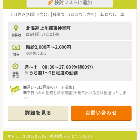
検討リストに追加
土日休み(相談可含む)
残業なし(ほぼなし含む)
転勤なし
車通勤可
北海道 上川郡東神楽町
西御料駅 (JR富良野線)
勤務地
時給2,000円～2,000円
※経験による
給与
月～土 08：30～17：00（休憩60分）
※うち週1～2日程度の勤務
勤務
時間
■週1～2日程度のパート募集！
■平日のみの勤務も相談可能（土曜日出れる方は優遇いたしま
す）
■17時までのお仕事で残業の無い環境です！
■車通勤可能（無料職員駐車場完備）
詳細を見る
お問い合わせ
■旭川駅から車15分程度 公共バス4路線あります
更新日：
2026/08/07
薬剤師求人ID：
708637