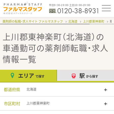
平日9：30-19：00 土日10：00-19：00
薬剤師の転職・求人サイト ファルマスタッフ
北海道
上川郡東神楽町
車
上川郡東神楽町（北海道）の
車通勤可
の薬剤師転職・求人
情報一覧
エリア
駅
で探す
から探す
都道府県
北海道
市区町村
上川郡東神楽町