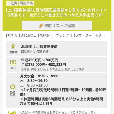
正社員
調剤薬局
【上川郡東神楽町/西瑞穂駅】最寄駅から車で9分！内科メイン
の薬局です 自分らしい働き方がみつかる大手企業です！
検討リストに追加
駅チカ
週32h以上
未経験可
ブランク可
Ｗワーク可
車通勤可
北海道 上川郡東神楽町
西瑞穂駅 (JR富良野線)
勤務地
年収450万円～700万円
月給375,000円～583,333円
給与
※年齢、経験、能力などを考慮の上、規定により決定
月火水金 8:30～18:00
木 8:30～16:30
土 8:30～12:30
※1ヶ月変形労働時間制（1日週4時間～10時間、週40時
勤務
間）
時間
※休憩時間は実働6時間超えで45分以上と実働8時間
超えで60分以上付与
＼スピード昇進で役員も夢じゃない／（エリア担当より）