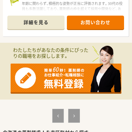
年齢に関わらず、積極的な姿勢が正当に評価されます。30代の役
員も多数活躍しており、薬剤師の枠を超えて採用や開発など、あ
なたの「やりたい」が形になる会社です。
＊------------------------------------------＊
詳細を見る
お問い合わせ
【店舗情報と応需状況について】
■「西瑞穂駅」から車で9分ほどの距離にある薬局で、マイカー通
勤が便利です。
■処方箋は内科メインで1日平均60枚から70枚程度を応需して
います。
わたしたちがあなたの条件にぴった
■薬剤師は正社員2名体制で運営されており、一人ひとりの患者
りの職場をお探しします。
様とじっくり向き合えます。
■旭川市東光エリアにも店舗があります。そちらでも勤務可能
な方を歓迎いたします！
【想定されるモデル年収】
■経験や能力を最大限に考慮し、年収450万円から700万円の範
囲内でスタート時の給与を決定する納得の評価制度です。
■昇給は年1回実施されており、個人の頑張りや会社への貢献度
がダイレクトに給与へ反映される仕組みが整っています。
■会社の利益に繋がる案件の紹介などを行った際には、会長より
特別インセンティブが支給されることもある夢のある職場で
す。
【勤務実態について】
■本部の業務支援部が週単位で全社のシフトを作成しており、急