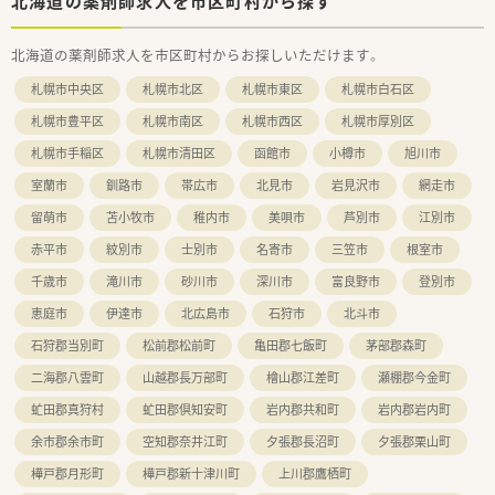
北海道の薬剤師求人を市区町村から探す
な休みでもカバーし合える体制が整っています。
■完全週休2日制を敷いているためオンとオフの切り替えがしや
北海道の薬剤師求人を市区町村からお探しいただけます。
すく、年間休日は108日が確保されています。
■複数店舗を経験できる変動シフト制を取り入れており、特定の
札幌市中央区
札幌市北区
札幌市東区
札幌市白石区
人間関係に縛られない柔軟な働き方が可能です。
札幌市豊平区
札幌市南区
札幌市西区
札幌市厚別区
【法人特徴について】
札幌市手稲区
札幌市清田区
函館市
小樽市
旭川市
■約50社の企業から成る大手グループの中核企業であり、ITや農
業など多角的な事業展開で安定性は抜群です。
室蘭市
釧路市
帯広市
北見市
岩見沢市
網走市
■役職に関わらず意見交換ができるフラットな組織風土で、トッ
プダウンではなく全員で考える方針です。
留萌市
苫小牧市
稚内市
美唄市
芦別市
江別市
■積極性があれば最短で取締役への昇進も可能であり、年齢を問
赤平市
紋別市
士別市
名寄市
三笠市
根室市
わず公平にチャンスが与えられる企業です。
千歳市
滝川市
砂川市
深川市
富良野市
登別市
恵庭市
伊達市
北広島市
石狩市
北斗市
石狩郡当別町
松前郡松前町
亀田郡七飯町
茅部郡森町
二海郡八雲町
山越郡長万部町
檜山郡江差町
瀬棚郡今金町
虻田郡真狩村
虻田郡倶知安町
岩内郡共和町
岩内郡岩内町
余市郡余市町
空知郡奈井江町
夕張郡長沼町
夕張郡栗山町
樺戸郡月形町
樺戸郡新十津川町
上川郡鷹栖町