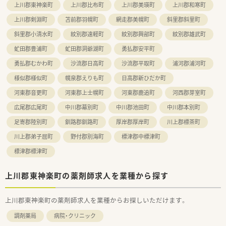
上川郡東神楽町
上川郡比布町
上川郡美瑛町
上川郡和寒町
上川郡剣淵町
苫前郡羽幌町
網走郡美幌町
斜里郡斜里町
斜里郡小清水町
紋別郡遠軽町
紋別郡興部町
紋別郡雄武町
虻田郡豊浦町
虻田郡洞爺湖町
勇払郡安平町
勇払郡むかわ町
沙流郡日高町
沙流郡平取町
浦河郡浦河町
様似郡様似町
幌泉郡えりも町
日高郡新ひだか町
河東郡音更町
河東郡上士幌町
河東郡鹿追町
河西郡芽室町
広尾郡広尾町
中川郡幕別町
中川郡池田町
中川郡本別町
足寄郡陸別町
釧路郡釧路町
厚岸郡厚岸町
川上郡標茶町
川上郡弟子屈町
野付郡別海町
標津郡中標津町
標津郡標津町
上川郡東神楽町の薬剤師求人を業種から探す
上川郡東神楽町の薬剤師求人を業種からお探しいただけます。
調剤薬局
病院・クリニック