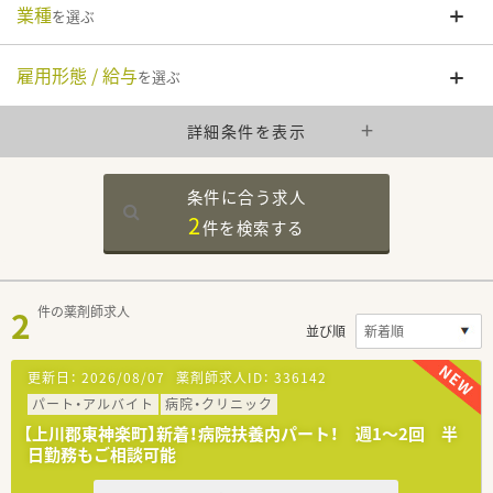
業種
を選ぶ
雇用形態 / 給与
を選ぶ
詳細条件を表示
条件に合う求人
2
件を
検索する
2
件の薬剤師求人
並び順
更新日：
2026/08/07
薬剤師求人ID：
336142
パート・アルバイト
病院・クリニック
【上川郡東神楽町】新着！病院扶養内パート！ 週1～2回 半
日勤務もご相談可能