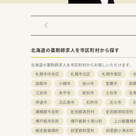
北海道の薬剤師求人を市区町村から探す
北海道の薬剤師求人を市区町村からお探しいただけます。
札幌市中央区
札幌市北区
札幌市東区
函館市
小樽市
旭川市
室蘭市
釧
江別市
赤平市
紋別市
士別市
名
伊達市
北広島市
石狩市
北斗市
瀬棚郡今金町
虻田郡真狩村
虻田郡倶知安町
樺戸郡月形町
樺戸郡新十津川町
上川郡鷹栖
網走郡美幌町
斜里郡斜里町
斜里郡小清水町