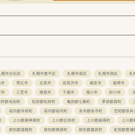
札幌市白石区
札幌市豊平区
札幌市南区
札幌市西区
札
路市
帯広市
北見市
岩見沢市
網走市
留萌市
寄市
三笠市
根室市
千歳市
滝川市
砂川市
石狩郡当別町
松前郡松前町
亀田郡七飯町
茅部郡森町
岩内郡共和町
岩内郡岩内町
余市郡余市町
空知郡奈井
町
上川郡東神楽町
上川郡比布町
上川郡美瑛町
上川郡
紋別郡遠軽町
紋別郡興部町
紋別郡雄武町
虻田郡豊浦