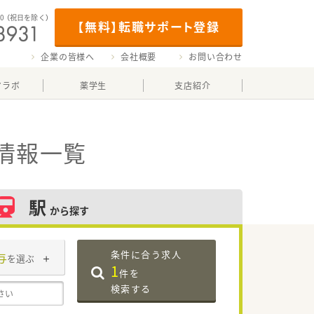
00
（祝日を除く）
【無料】転職サポート登録
企業の皆様へ
会社概要
お問い合わせ
マラボ
薬学生
支店紹介
情報一覧
駅
から探す
条件に合う求人
与
を選ぶ
1
件を
検索する