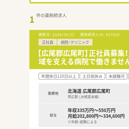
件の薬剤師求人
1
更新日：
2026/06/22
薬剤師求人ID：
637920
正社員
病院・クリニック
【広尾郡広尾町】正社員募集
域を支える病院で働きませ
年間休日120日以上
土日祝休み
未経験可
北海道 広尾郡広尾町
勤務地
帯広駅 (JR根室本線)
年収335万円～550万円
月給202,800円～334,600円
給与
※年齢・経験による