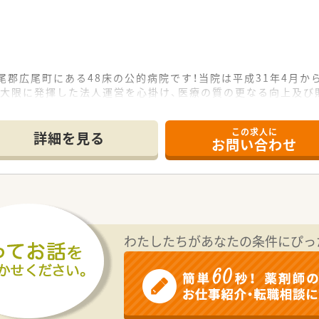
尾郡広尾町にある48床の公的病院です！当院は平成31年4月か
最大限に発揮した法人運営を心掛け、医療の質の更なる向上及び
民やその周辺に居住される住民の方々の健康の保持増進を図っ
この求人に
詳細を見る
お問い合わせ
ています。年間休日は122日で残業もほとんどないのでプライ
ォームからお問い合わせください。皆様のご応募お待ちしており
わたしたちがあなたの条件にぴっ