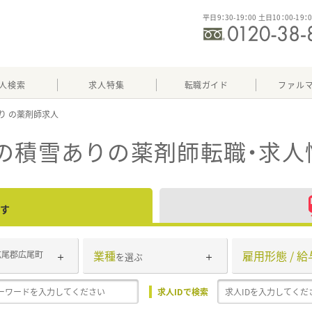
平日9：30-19：00 土日10：00-19：
人検索
求人特集
転職ガイド
ファル
り
の積雪あり
の薬剤師転職・求人
す
業種
雇用形態 / 給
広尾郡広尾町
を選ぶ
求人IDで検索