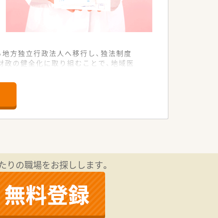
ら地方独立行政法人へ移行し、独法制度
財政の健全化に取り組むことで、地域医
ています。
ベートを重視したい方にもオススメで
ます！
たりの職場をお探しします。