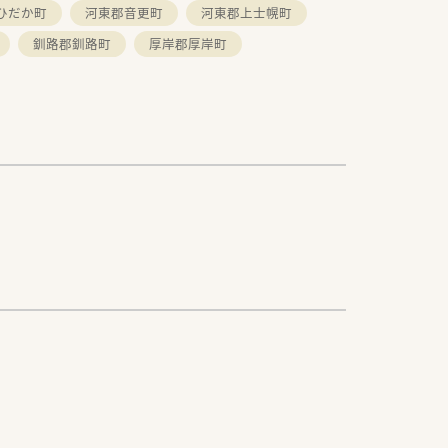
ひだか町
河東郡音更町
河東郡上士幌町
釧路郡釧路町
厚岸郡厚岸町