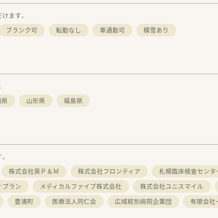
だけます。
ブランク可
転勤なし
車通勤可
積雪あり
。
田県
山形県
福島県
す。
株式会社英Ｐ＆Ｍ
株式会社フロンティア
札幌臨床検査センタ
ィプラン
メディカルファイブ株式会社
株式会社ユニスマイル
豊浦町
医療法人同仁会
広域紋別病院企業団
有限会社