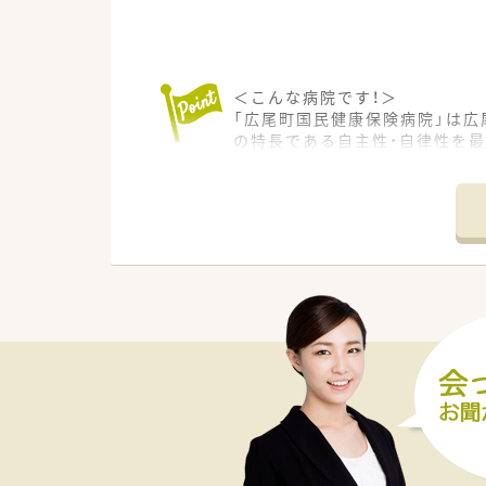
＜こんな病院です！＞
「広尾町国民健康保険病院」は広
の特長である自主性・自律性を
療を担う中核病院として広尾町
＜薬剤師を募集中です！＞
明るく応対ができる方を募集し
す。
興味を持って頂けた方は応募フ