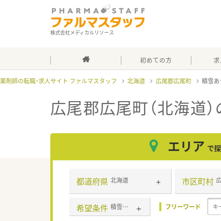
株式会社メディカルリソース
初めての方
求
薬剤師の転職・求人サイト ファルマスタッフ
北海道
広尾郡広尾町
積雪あ
広尾郡広尾町（北海道）
エリア
で探
都道府県
市区町村
北海道
希望条件
積雪あり
フリーワード