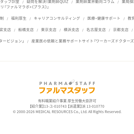
タッフDI室
疑問を解決！薬剤師QUIZ
薬剤師業界動向コラム
薬局探
『ファルマラボ+（プラス）』
体制
福利厚生
キャリアコンサルティング
医療・健康サポート
教
宮支店
船橋支店
東京支店
横浜支店
名古屋支店
京都支店
タービジョン」
産業医の依頼と業務サポートサイト『ワーカーズドクターズ
ス
有料職業紹介事業 厚生労働大臣許可
【紹介業】13-ユ-010743 【派遣業】派 13-010770
© 2000-2026 MEDICAL RESOURCES Co., Ltd. All Rights Reserved.