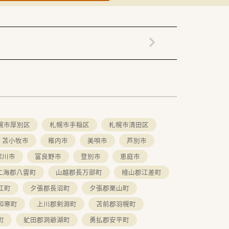
幌市厚別区
札幌市手稲区
札幌市清田区
苫小牧市
稚内市
美唄市
芦別市
深川市
富良野市
登別市
恵庭市
二海郡八雲町
山越郡長万部町
檜山郡江差町
江町
夕張郡長沼町
夕張郡栗山町
和寒町
上川郡剣淵町
苫前郡羽幌町
町
虻田郡洞爺湖町
勇払郡安平町