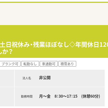
！土日祝休み・残業ほぼなし◇年間休日12
んか？
ブランク可
転勤なし
車通勤可
積雪あり
非公開
法人名
月～金 8：30～17：15 (休憩60分)
勤務時間