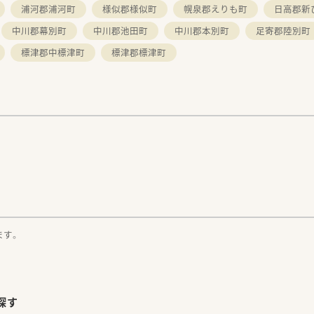
浦河郡浦河町
様似郡様似町
幌泉郡えりも町
日高郡新
中川郡幕別町
中川郡池田町
中川郡本別町
足寄郡陸別町
標津郡中標津町
標津郡標津町
。
ます。
探す