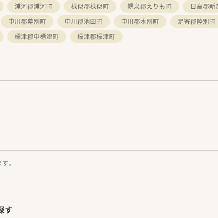
浦河郡浦河町
様似郡様似町
幌泉郡えりも町
日高郡新
中川郡幕別町
中川郡池田町
中川郡本別町
足寄郡陸別町
標津郡中標津町
標津郡標津町
。
ます。
探す