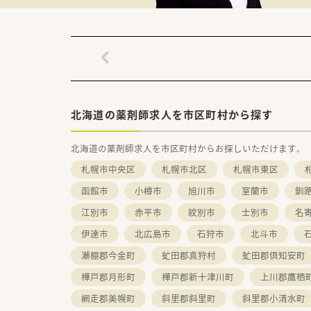
北海道の薬剤師求人を市区町村から探す
北海道の薬剤師求人を市区町村からお探しいただけます。
札幌市中央区
札幌市北区
札幌市東区
函館市
小樽市
旭川市
室蘭市
釧
江別市
赤平市
紋別市
士別市
名
伊達市
北広島市
石狩市
北斗市
瀬棚郡今金町
虻田郡真狩村
虻田郡倶知安町
樺戸郡月形町
樺戸郡新十津川町
上川郡鷹栖
網走郡美幌町
斜里郡斜里町
斜里郡小清水町