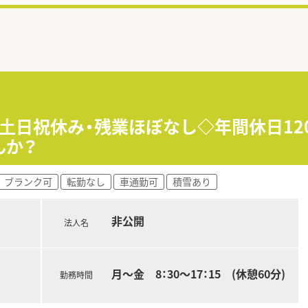
！土日祝休み・残業ほぼなし◇年間休日12
んか？
ブランク可
転勤なし
車通勤可
積雪あり
非公開
法人名
月～金 8：30～17：15 (休憩60分)
勤務時間