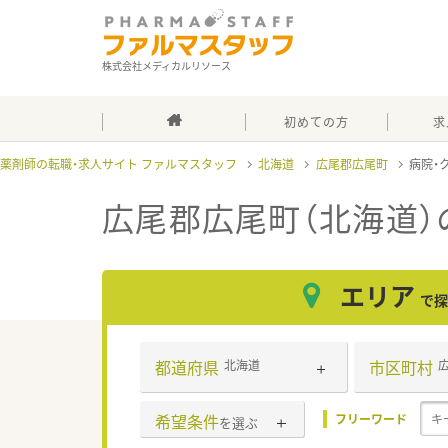
株式会社メディカルリソース
初めての方
求
薬剤師の転職・求人サイト ファルマスタッフ
北海道
広尾郡広尾町
病院・
広尾郡広尾町（北海道）
エリア
で探
都道府県
市区町村
北海道
希望条件
フリーワード
を選ぶ