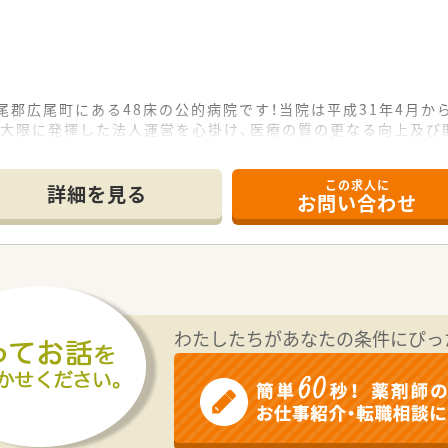
尾郡広尾町にある48床の公的病院です！当院は平成31年4月か
最大限に発揮した法人運営を心掛け、医療の質の更なる向上及び
民やその周辺に居住される住民の方々の健康の保持増進を図っ
この求人に
詳細を見る
お問い合わせ
ています。年間休日は122日で残業もほとんどないのでプライ
ォームからお問い合わせください。皆様のご応募お待ちしており
わたしたちがあなたの条件にぴっ