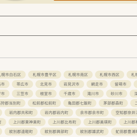
札幌市白石区
札幌市豊平区
札幌市南区
札幌市西区
札
路市
帯広市
北見市
岩見沢市
網走市
留萌市
寄市
三笠市
根室市
千歳市
滝川市
砂川市
石狩郡当別町
松前郡松前町
亀田郡七飯町
茅部郡森町
岩内郡共和町
岩内郡岩内町
余市郡余市町
空知郡奈井
町
上川郡東神楽町
上川郡比布町
上川郡美瑛町
上川郡
紋別郡遠軽町
紋別郡興部町
紋別郡雄武町
虻田郡豊浦