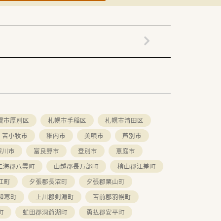
幌市厚別区
札幌市手稲区
札幌市清田区
苫小牧市
稚内市
美唄市
芦別市
深川市
富良野市
登別市
恵庭市
二海郡八雲町
山越郡長万部町
檜山郡江差町
江町
夕張郡長沼町
夕張郡栗山町
和寒町
上川郡剣淵町
苫前郡羽幌町
町
虻田郡洞爺湖町
勇払郡安平町