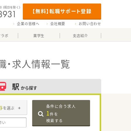
00
（祝日を除く）
【無料】転職サポート登録
企業の皆様へ
会社概要
お問い合わせ
マラボ
薬学生
支店紹介
職・求人情報一覧
駅
から探す
条件に合う求人
与
を選ぶ
1
件を
検索する