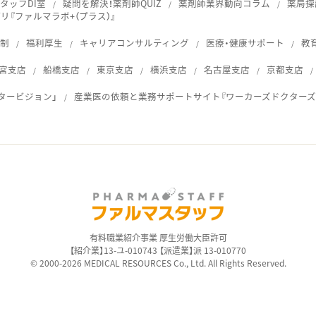
タッフDI室
疑問を解決！薬剤師QUIZ
薬剤師業界動向コラム
薬局探
『ファルマラボ+（プラス）』
体制
福利厚生
キャリアコンサルティング
医療・健康サポート
教
宮支店
船橋支店
東京支店
横浜支店
名古屋支店
京都支店
タービジョン」
産業医の依頼と業務サポートサイト『ワーカーズドクターズ
ス
有料職業紹介事業 厚生労働大臣許可
【紹介業】13-ユ-010743 【派遣業】派 13-010770
© 2000-2026 MEDICAL RESOURCES Co., Ltd. All Rights Reserved.