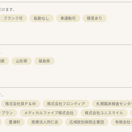
だけます。
ブランク可
転勤なし
車通勤可
積雪あり
。
田県
山形県
福島県
す。
株式会社英Ｐ＆Ｍ
株式会社フロンティア
札幌臨床検査センタ
ィプラン
メディカルファイブ株式会社
株式会社ユニスマイル
豊浦町
医療法人同仁会
広域紋別病院企業団
有限会社