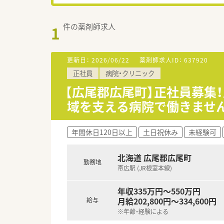
件の薬剤師求人
1
更新日：
2026/06/22
薬剤師求人ID：
637920
正社員
病院・クリニック
【広尾郡広尾町】正社員募集
域を支える病院で働きませ
年間休日120日以上
土日祝休み
未経験可
北海道 広尾郡広尾町
勤務地
帯広駅 (JR根室本線)
年収335万円～550万円
月給202,800円～334,600円
給与
※年齢・経験による