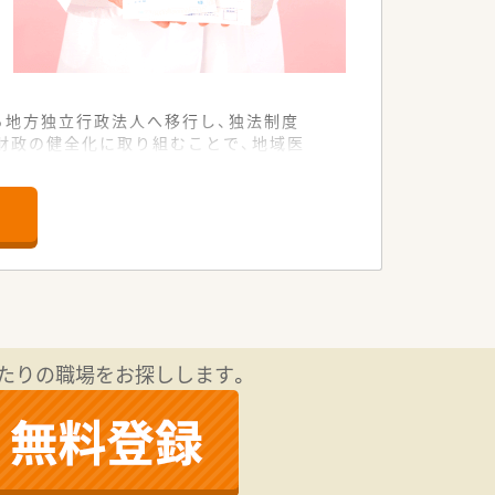
ら地方独立行政法人へ移行し、独法制度
財政の健全化に取り組むことで、地域医
ています。
ベートを重視したい方にもオススメで
ます！
たりの職場をお探しします。