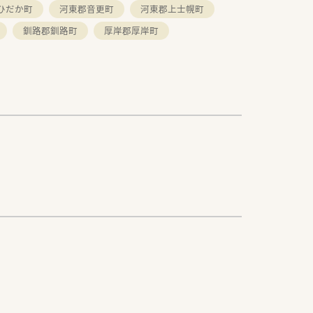
ひだか町
河東郡音更町
河東郡上士幌町
釧路郡釧路町
厚岸郡厚岸町