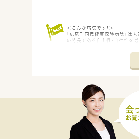
＜こんな病院です！＞
「広尾町国民健康保険病院」は広
の特長である自主性・自律性を
療を担う中核病院として広尾町
＜薬剤師を募集中です！＞
明るく応対ができる方を募集し
す。
興味を持って頂けた方は応募フ