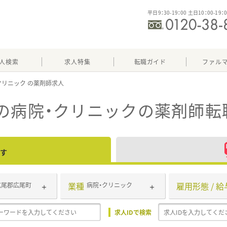
平日9：30-19：00 土日10：00-19：
人検索
求人特集
転職ガイド
ファル
クリニック
の病院・クリニック
の薬剤師転
す
業種
雇用形態 / 給
広尾郡広尾町
病院・クリニック
求人IDで検索