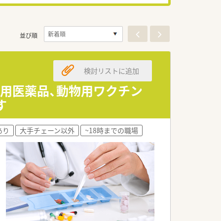
並び順
検討リストに追加
物用医薬品、動物用ワクチン
す
あり
大手チェーン以外
~18時までの職場