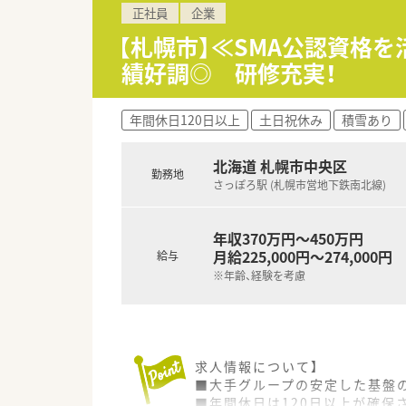
正社員
企業
■業界を問わず営業や店長、SV
■入社直後に東京で約2週間に
【札幌市】≪SMA公認資格
■医療業界や治験業界での営業
績好調◎ 研修充実！
【会社特徴】
■開発から販売まで一貫した支
年間休日120日以上
土日祝休み
積雪あり
■医療領域にとどまらず、健康や
■倫理観を重んじる誠実な社風
北海道 札幌市中央区
勤務地
さっぽろ駅 (札幌市営地下鉄南北線)
年収370万円～450万円
月給225,000円～274,000円
給与
※年齢、経験を考慮
求人情報について】
■大手グループの安定した基盤
■年間休日は120日以上が確保