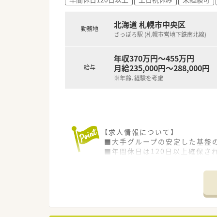
■各拠点が独立した研究室のよ
■長年培ってきた高い倫理観を
北海道 札幌市中央区
勤務地
さっぽろ駅 (札幌市営地下鉄南北線)
年収370万円～455万円
月給235,000円～288,000円
給与
※年齢、経験を考慮
【求人情報について】
■大手グループの安定した基盤
■年間休日は120日以上確保さ
■未経験からでも挑戦できる貴
【募集背景と求める人物像につい
■さらなる事業拡大とヘルスケ
■医療の発展に貢献したいとい
■患者さんや医療スタッフと円