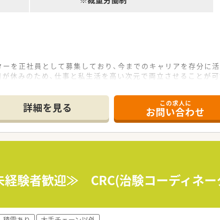
ターを正社員として募集しており、今までのキャリアを存分に活
日が休みのため、仕事と私生活を高い次元で両立させることが
の支給実績があり、安定した生活基盤を築きながら専門性をさら
この求人に
て】
詳細を見る
お問い合わせ
せるための増員募集であり、即戦力として現場を牽引してくれ
時代の変化に柔軟に対応しながら価値を創造できるフロンティア
大切にしながら、患者さんや医療スタッフと誠実に向き合える方
ィネーターとしての実務経験が2年以上あることが、今回の選考
2週間の新入社員研修に全日程参加し、最新の法令や実務を再確
未経験者歓迎≫ CRC(治験コーディネ
であるため、これまでの実務で培った高度な調整能力や専門知
セスをグループ内に保有しており、製薬企業と並ぶ機能を持つ国
積雪あり
大手チェーン以外