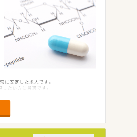
常に安定した求人です。
視したい方に最適です。
の高い待遇が魅力です。
造できる仲間を求めています。
ちの方を高く評価します。
心よりお待ちしています。