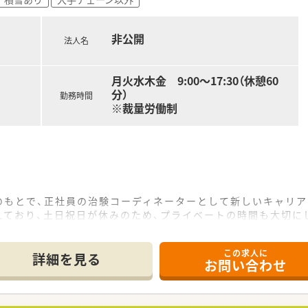
うなフロンティア精神を持ち、医療領域を超えて健康や予防とい
礎とし、時代が求める新たな価値を次々と提供し続けるヘルスケ
非公開
法人名
月火水木金 9:00～17:30（休憩60
分）
勤務時間
※裁量労働制
のもとで、正社員の治験コーディネーターとして新しいキャリア
れており、土日祝日が休みのため、プライベートの時間も大切に
重な求人であり、充実した研修制度によって専門的な知識を一か
この求人に
て】
詳細を見る
お問い合わせ
ア事業の加速を見据えて、新しい価値を共に創造していける意欲
う強い志を持ち、時代のニーズに対して柔軟に対応できるフロン
滑に連携を図るため、相手の立場に立った誠実なコミュニケー