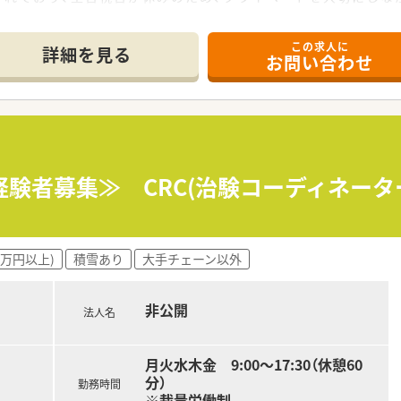
があり、日々の実務に対する貢献がしっかりと収入に反映される
この求人に
て】
詳細を見る
お問い合わせ
速と体制強化を見据えた増員募集であり、即戦力として現場を
きる姿勢と、新たな価値を共に創造していくフロンティア精神を
強い使命感を持ち、周囲の関係者と誠実なコミュニケーションを
格を保有し、有効認定期間内であることが、即戦力として活躍い
たり実施される新入社員研修に全日程参加し、最新の法令や実務
経験者募集≫ CRC(治験コーディネー
った高度な調整能力を活かしつつ、さらなる専門知識の向上に意
援体制を持つ国内有数の企業グループであり、製薬企業と並ぶ高
0万円以上)
積雪あり
大手チェーン以外
や健康維持など全ステージにおいて「ヒトの一生」に寄与するこ
して機能しており、時代のニーズに柔軟に対応する姿勢とフロン
非公開
法人名
月火水木金 9:00～17:30（休憩60
分）
勤務時間
※裁量労働制