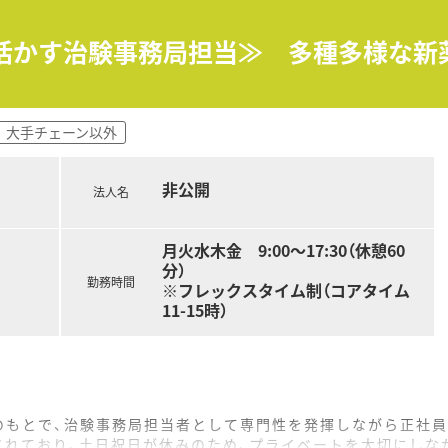
などの折衝・調整業務を3年以上経験していることが、即戦力と
わたり実施される集合研修に、全日程滞在して参加できることが
を活かす治験事務局担当≫ 多種多様な
経験がある方は大歓迎ですが、未経験の方でも過去の交渉経験を
援体制を持つ大手グループの一員であり、製薬企業と並ぶ高度な
大手チェーン以外
未病・予防といった生活の全ステージにおいて「ヒトの一生」
でありながら、新たな価値創造に挑むフロンティア精神を大切に
非公開
法人名
月火水木金 9:00～17:30（休憩60
分）
勤務時間
※フレックスタイム制（コアタイム
11-15時）
のもとで、治験事務局担当者として専門性を発揮しながら正社員
されており、土日祝日が休みのため、プライベートを大切にしな