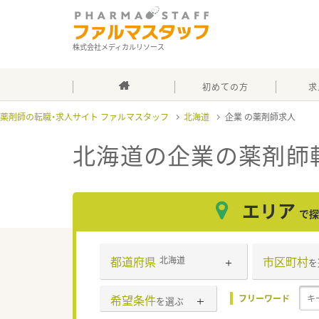
株式会社メディカルリソース
初めての方
求
薬剤師の転職・求人サイト ファルマスタッフ
北海道
企業
北海道の企業
の薬剤師
エリア
で探
都道府県
市区町村
北海道
を
希望条件
フリーワード
を選ぶ