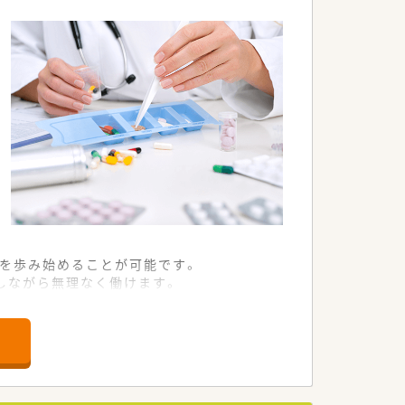
った幅広い分野へ展開します。
アのリーディング集団です。
を歩み始めることが可能です。
しながら無理なく働けます。
ら着実に習得できる環境です。
ある仲間を増員募集します。
ティア精神のある方を求めます。
ションができる方を歓迎します。