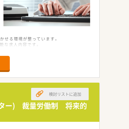
かせる環境が整っています。
可能な求人内容です。
に磨くことができます。
る新たな仲間を求めています。
精神のある方を歓迎します。
を高く評価いたします。
検討リストに追加
における必須条件です。
認できる方を募集します。
ーター) 裁量労働制 将来的
識を即座に発揮してください。
内屈指の支援体制が強みです。