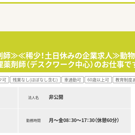
剤師≫≪稀少！土日休みの企業求人≫動
理薬剤師（デスクワーク中心）のお仕事で
ク可
残業なし(ほぼなし含む)
車通勤可
60歳以上可
教育制度
非公開
法人名
月～金08：30～17：30（休憩60分）
勤務時間