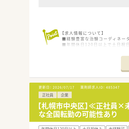
【求人情報について】
■経験豊富な治験コーディネー
■年間休日120日以上で土日祝
■賞与は年2回で計4.4ヶ月分
【募集背景と求める人物像につい
■ヘルスケア事業を一層加速さ
■医療イノベーションを志し、
■治験の現場で培った倫理観を
更新日：
2026/07/17
薬剤師求人ID：
485347
【必要スキル・歓迎スキル】
正社員
企業
■SMO業界における治験コーデ
■採用後、東京で実施される約
【札幌市中央区】≪正社員×
■経験者のみを対象とした募集
な全国転勤の可能性あり
【会社特徴】
■開発から販売まで全てのプロ
年間休日120日以上
土日祝休み
未経験可