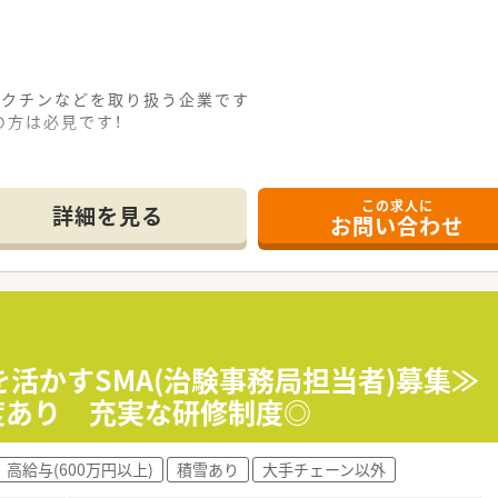
ワクチンなどを取り扱う企業です
方は必見です！
です♪
薬品の管理業務
この求人に
対応、譲渡書・譲受書の管理や得意先の許認可の管理などの仕事
詳細を見る
お問い合わせ
を活かすSMA(治験事務局担当者)募集≫
度あり 充実な研修制度◎
高給与(600万円以上)
積雪あり
大手チェーン以外