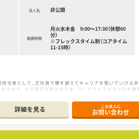
非公開
法人名
月火水木金 9:00～17:30（休憩60
分）
勤務時間
※フレックスタイム制（コアタイム
11-15時）
局担当者として、正社員で腰を据えてキャリアを築いていける非
されており、土日祝日が休みのため、ワークライフバランスを重
の実績があり、日々の貢献がしっかりと給与に反映される納得感
この求人に
て】
詳細を見る
お問い合わせ
速と体制強化を見据えた増員募集であり、新しい価値を共に創
きる姿勢と、未知の領域へ挑戦し続けるフロンティア精神をお持
る現場において、誠実な態度で周囲と信頼関係を構築できる方を