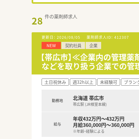
件の薬剤師求人
28
更新日：
2026/08/05
薬剤師求人ID：
412307
NEW
契約社員
企業
【帯広市】≪企業内の管理薬
などを取り扱う企業での管
土日祝休み
週32h以上
未経験可
ブラン
北海道 帯広市
勤務地
帯広駅 (JR根室本線)
年収432万円～432万円
月給360,000円～360,000円
給与
※年齢・経験による