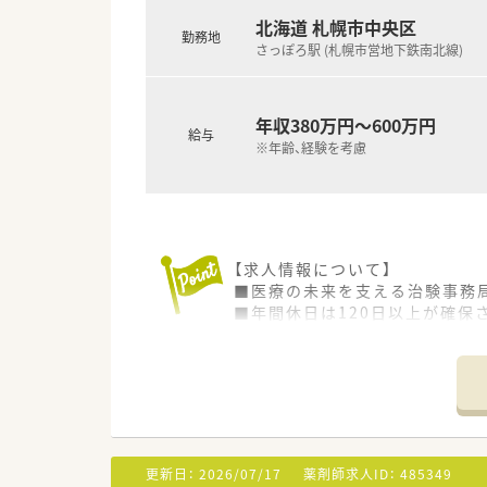
北海道 札幌市中央区
勤務地
さっぽろ駅 (札幌市営地下鉄南北線)
年収380万円～600万円
給与
※年齢、経験を考慮
【求人情報について】
■医療の未来を支える治験事務
■年間休日は120日以上が確保
■賞与は年2回で計4.4ヶ月分
【募集背景と求める人物像につい
■ヘルスケア事業のさらなる加
■時代のニーズに柔軟に対応で
■治験という倫理観が求められ
更新日：
2026/07/17
薬剤師求人ID：
485349
【必要スキル・歓迎スキル】