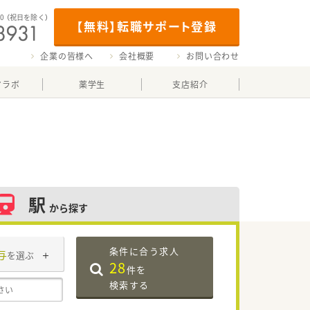
00
（祝日を除く）
【無料】転職サポート登録
企業の皆様へ
会社概要
お問い合わせ
マラボ
薬学生
支店紹介
駅
から探す
条件に合う求人
与
を選ぶ
28
件を
検索する