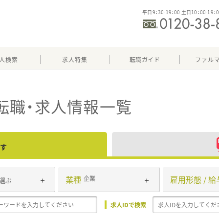
平日9：30-19：00 土日10：00-19：
人検索
求人特集
転職ガイド
ファル
転職・求人情報一覧
す
業種
雇用形態 / 給
企業
選ぶ
求人IDで検索