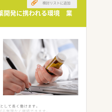
検討リストに追加
して期待される条件です。
必須の要件となります。
新薬開発に携われる環境 業
活かして挑戦可能です。
機能を有している点が強みです。
に寄与することを目指しています。
する専門家集団です。
として長く働けます。
がら無理なく継続できます。