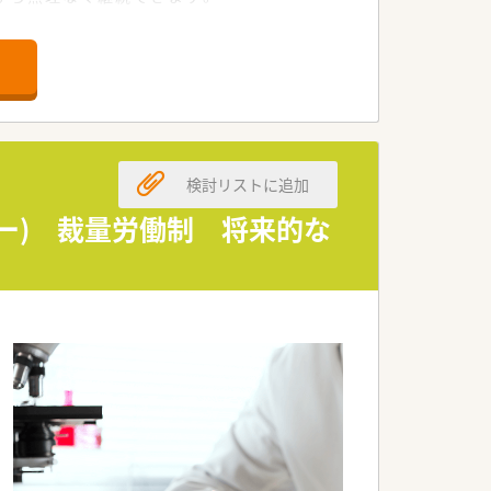
納得感の高い求人です。
支える新たな仲間を求めます。
お持ちの方を歓迎します。
築ける方を募っています。
検討リストに追加
ただくための必須条件です。
を再確認できる方を募集します。
ター) 裁量労働制 将来的な
欲的な姿勢を高く評価します。
度な機能を有しています。
とを使命として掲げています。
ティア精神を大切にしています。