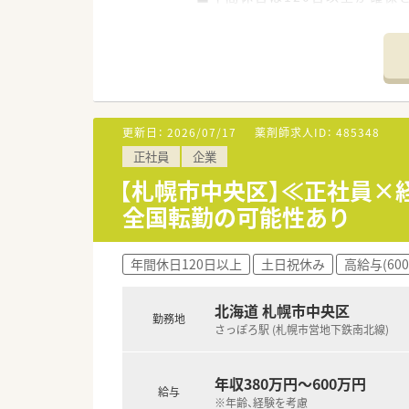
■計4.4ヶ月分の賞与支給実績
【募集背景と求める人物像につい
■ヘルスケア事業のさらなる加
■時代のニーズに柔軟に対応で
■医療の発展に寄与するという
更新日：
2026/07/17
薬剤師求人ID：
485348
【必要スキル・歓迎スキル】
正社員
企業
■日本SMO協会公認のSMA資
■採用後は東京で約2週間にわ
【札幌市中央区】≪正社員×
■これまでの治験事務経験で培
全国転勤の可能性あり
【会社特徴】
■開発から販売まで一貫した支
年間休日120日以上
土日祝休み
高給与(60
■医療領域にとどまらず、予防
■各事業部が自律したLABと
北海道 札幌市中央区
勤務地
さっぽろ駅 (札幌市営地下鉄南北線)
年収380万円～600万円
給与
※年齢、経験を考慮