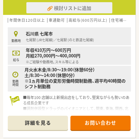
検討リストに追加
年間休日120日以上
車通勤可
高給与(600万円以上)
住宅補助(手当)あり
石川県 七尾市
七尾駅 (JR七尾線)／七尾駅 (のと鉄道七尾線)
勤務地
年収410万円～600万円
月給270,000円～400,000円
給与
※ご経験や勤務地、スキル等による
月火水木金/8:30～19:00（休憩60分）
土/8:30～14:00（休憩0分）
※1ヵ月単位の変形労働時間制勤務、週平均40時間の
勤務
時間
シフト制勤務
■毎年100 店舗以上新規出店をしており、堅実ながらも勢いのあ
る成長企業です
■調剤併設型ドラッグのパイオニアとして、関東、東海、関西、北
陸・信州を中心に約1,700店舗以上を展開しています
■研修制度は様々なプランがあり、集合研修だけでなく任意で受
詳細を見る
お問い合わせ
講可能な研修も幅広く用意されています
■店舗で活躍する従業員、社外で活躍する従業員、将来経営幹部
となる従業員など、薬剤師として様々な活躍ができるフィールド