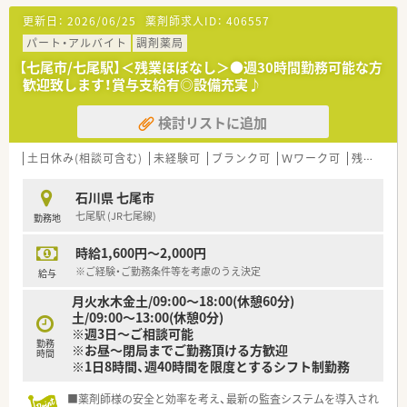
を用意されています
更新日：
2026/06/25
薬剤師求人ID：
406557
■総合薬剤師・調剤薬剤師（土日休み・19時までの勤務）どちらか
の働き方を選択できます
パート・アルバイト
調剤薬局
■調剤併設型だけでなく「医療モール・クリニック併設店舗」「敷
【七尾市/七尾駅】＜残業ほぼなし＞●週30時間勤務可能な方
地内薬局」「訪問調剤特化型店舗」など様々な店舗を運営してい
歓迎致します！賞与支給有◎設備充実♪
ます
■在宅医療にも積極的取り組んでおり「訪問調剤特化型店舗」を
検討リストに追加
50店舗以上、無菌調剤室は業界最多の51店舗設置しています
■「プラチナくるみん認定企業」「健康経営優良法人2023（大規模
法人部門）認定」等を取得し一人ひとりが働きやすい環境が整備
土日休み(相談可含む)
未経験可
ブランク可
Ｗワーク可
残業なし(ほぼなし含む)
されています
■充実した研修制度、人事制度、評価制度、キャリア支援制度等
石川県 七尾市
があるのも特徴です
七尾駅 (JR七尾線)
勤務地
時給1,600円～2,000円
※ご経験・ご勤務条件等を考慮のうえ決定
給与
月火水木金土/09:00～18:00(休憩60分)
土/09:00～13:00(休憩0分)
※週3日～ご相談可能
勤務
※お昼～閉局までご勤務頂ける方歓迎
時間
※1日8時間、週40時間を限度とするシフト制勤務
■薬剤師様の安全と効率を考え、最新の監査システムを導入され