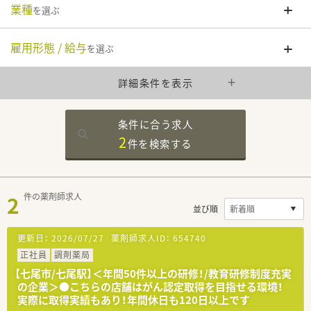
業種
を選ぶ
雇用形態 / 給与
を選ぶ
詳細条件を表示
条件に合う求人
2
件を
検索する
2
件の薬剤師求人
並び順
更新日：
2026/07/27
薬剤師求人ID：
654740
正社員
調剤薬局
【七尾市/七尾駅】＜年間50件以上の研修！/教育研修制度充実
の企業＞●こちらの店舗はがん認定取得を目指せる環境！
実際に取得実績もあり！年間休日も120日以上です