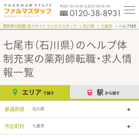
平日9：30-19：00 土日10：00-19：00
薬剤師の転職・求人サイト ファルマスタッフ
石川県
七尾市
ヘルプ体制
七尾市（石川県）のヘルプ体
制充実
の薬剤師転職・求人情
報一覧
エリア
駅
で探す
から探す
都道府県
石川県
市区町村
七尾市