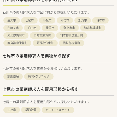
石川県の薬剤師求人を市区町村からお探しいただけます。
金沢市
七尾市
小松市
輪島市
加賀市
羽咋市
かほく市
白山市
能美市
野々市市
河北郡津幡町
河北郡内灘町
羽咋郡志賀町
羽咋郡宝達志水町
鹿島郡中能登町
鳳珠郡穴水町
鳳珠郡能登町
七尾市の薬剤師求人を業種から探す
七尾市の薬剤師求人を業種からお探しいただけます。
調剤薬局
病院・クリニック
七尾市の薬剤師求人を雇用形態から探す
七尾市の薬剤師求人を雇用形態からお探しいただけます。
正社員
契約社員
パート・アルバイト