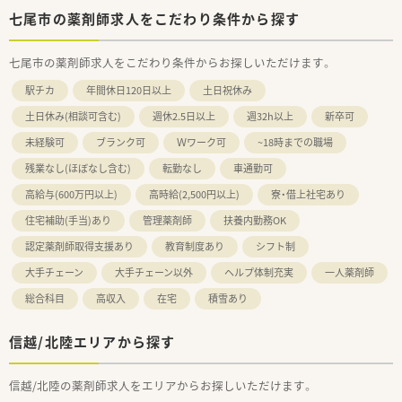
七尾市の薬剤師求人をこだわり条件から探す
七尾市の薬剤師求人をこだわり条件からお探しいただけます。
駅チカ
年間休日120日以上
土日祝休み
土日休み(相談可含む)
週休2.5日以上
週32h以上
新卒可
未経験可
ブランク可
Ｗワーク可
~18時までの職場
残業なし(ほぼなし含む)
転勤なし
車通勤可
高給与(600万円以上)
高時給(2,500円以上)
寮・借上社宅あり
住宅補助(手当)あり
管理薬剤師
扶養内勤務OK
認定薬剤師取得支援あり
教育制度あり
シフト制
大手チェーン
大手チェーン以外
ヘルプ体制充実
一人薬剤師
総合科目
高収入
在宅
積雪あり
信越/北陸エリアから探す
信越/北陸の薬剤師求人をエリアからお探しいただけます。