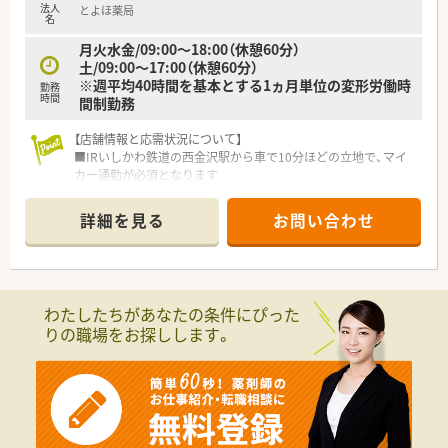
法人
とよほ薬局
■調剤業務の経験が浅い状態で入社した方も、充実したサポート
名
体制の中で着実に成長しています。
月火水金/09:00～18:00（休憩60分）
土/09:00～17:00（休憩60分）
※週平均40時間を基本とする1ヵ月単位の変形労働時
勤務
時間
間制勤務
【店舗情報と応需状況について】
■IRいしかわ鉄道の西金沢駅から車で10分ほどの立地で、マイ
カー通勤が必須となります
■内科や呼吸器科などを中心に、1日当たり60枚から80枚程度の
処方箋を応需しています
詳細を見る
お問い合わせ
■薬剤師は常時3名から4名ほど配置されており、事務員も数名
在籍している安心の体制です
【求人情報について】
■正社員としての採用で、年齢は55歳くらいまでの方を対象に
わたしたちがあなたの条件にぴった
幅広く相談を受け付けています
りの職場をお探しします。
■ライフイベントに合わせた雇用形態の変更も柔軟に対応可能
で、長く働き続けられる環境です
■年間休日は120日前後確保されており、ワークライフバランス
を重視する方に最適です
【勤務実態について】
■残業時間は月平均10時間程度と非常に少なく、発生した場合