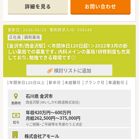
程度、無理なく応需しています
詳細を見る
お問い合わせ
■薬剤師3名と事務員2名という処方箋枚数に対して非常に手厚
い人員体制を敷いています。
【法人特徴について】
更新日：
2026/06/25
薬剤師求人ID：
508149
■富山県を本拠地に石川県など広域に店舗を展開し、地域包括ケ
アシステムを推進する企業です。
正社員
調剤薬局
■現場の意見を積極的に取り入れる風通しの良さがあり、ボトム
【金沢市/西金沢駅】 ＜年間休日120日超！＞2022年3月の新
アップで組織作りを行っています。
しい薬局での募集です。内科メインの薬局！研修制度も充実
■従業員の働きやすさを重視しており、高い定着率と良好なワー
しており、勉強できる環境です◎
クライフバランスを実現しています。
検討リストに追加
【こんな取り組みをしています】
■従業員の声を反映するプロジェクトチームを結成し、働きやす
い環境作りを推進しています。
年間休日120日以上
新卒可
未経験可
ブランク可
車通勤可
高給与
■会員限定の優待サービスが受けられる福利厚生制度を導入し、
オフの時間の充実も支援します。
石川県 金沢市
■地域のお祭りやイベントへの参加を通じて地域住民との交流
西金沢駅 (IRいしかわ鉄道株式会社)
勤務地
を深め、信頼関係を築いています。
年収420万円～600万円
【こんな方が活躍中】
月給262,500円～375,000円
■子育て中のママさん薬剤師も在籍しており、家庭と仕事を両立
給与
※ご経験・ご年齢等を考慮のうえ決定
しながら無理なく働いています。
■コミュニケーション能力が高いスタッフが多く、明るい雰囲気
株式会社アモール
の中でチームワーク良く働いています。