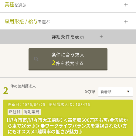
業種
を選ぶ
雇用形態 / 給与
を選ぶ
詳細条件を表示
条件に合う求人
2
件を
検索する
2
件の薬剤師求人
並び順
更新日：
2026/06/25
薬剤師求人ID：
188476
正社員
調剤薬局
【野々市市/野々市大工前駅】＜高年収600万円も可/金沢駅か
ら車で20分♪＞●ワークライフバランスを重視されたい方
にもオススメ！離職率の低さが魅力♪