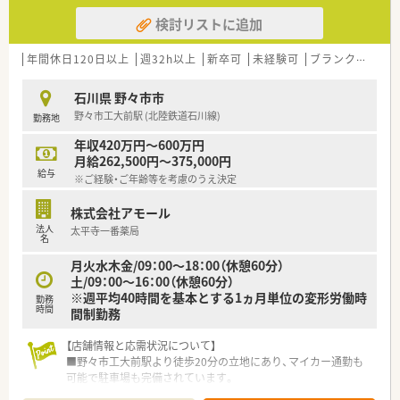
検討リストに追加
年間休日120日以上
週32h以上
新卒可
未経験可
ブランク可
転
石川県 野々市市
野々市工大前駅 (北陸鉄道石川線)
勤務地
年収420万円～600万円
月給262,500円～375,000円
給与
※ご経験・ご年齢等を考慮のうえ決定
株式会社アモール
法人
太平寺一番薬局
名
月火水木金/09：00～18：00（休憩60分）
土/09：00～16：00（休憩60分）
※週平均40時間を基本とする1ヵ月単位の変形労働時
勤務
時間
間制勤務
【店舗情報と応需状況について】
■野々市工大前駅より徒歩20分の立地にあり、マイカー通勤も
可能で駐車場も完備されています。
■近隣の医院から内科や外科の処方箋を1日平均30枚から50枚