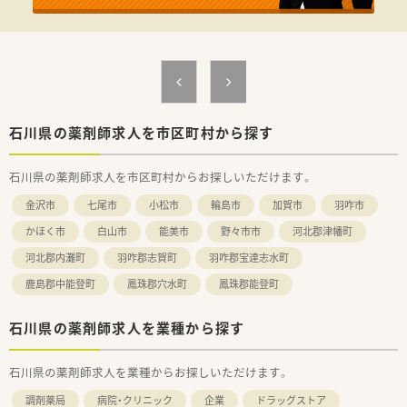
は1分単位で手当が支給されます
■店舗によっては半日休みを組み合わせて1日の休みとするな
ど、シフト調整が行われています
■有給休暇の取得もしやすい環境であり、家庭の事情やプライベ
ートの予定を優先できます
【想定される業務内容】
■調剤業務や服薬指導に加え、かかりつけ薬剤師としての業務も
石川県の薬剤師求人を市区町村から探す
担当していただく予定です
■地域包括ケアシステムを見据え、在宅業務や処方薬の配達など
石川県の薬剤師求人を市区町村からお探しいただけます。
にも積極的に取り組んでいます
■門前のクリニックからの処方箋だけでなく、広域からの処方箋
金沢市
七尾市
小松市
輪島市
加賀市
羽咋市
にも対応していただきます
かほく市
白山市
能美市
野々市市
河北郡津幡町
河北郡内灘町
羽咋郡志賀町
羽咋郡宝達志水町
鹿島郡中能登町
鳳珠郡穴水町
鳳珠郡能登町
石川県の薬剤師求人を業種から探す
石川県の薬剤師求人を業種からお探しいただけます。
調剤薬局
病院・クリニック
企業
ドラッグストア