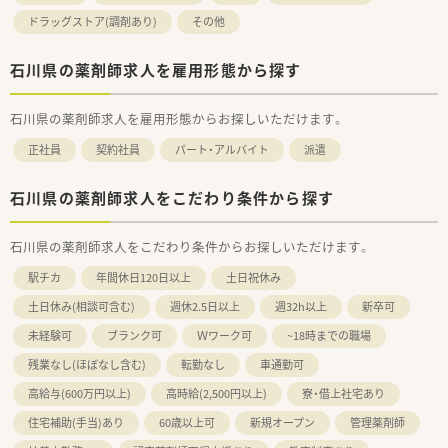
ドラッグストア(調剤あり)
その他
石川県の薬剤師求人を雇用形態から探す
石川県の薬剤師求人を雇用形態からお探しいただけます。
正社員
契約社員
パート・アルバイト
派遣
石川県の薬剤師求人をこだわり条件から探す
石川県の薬剤師求人をこだわり条件からお探しいただけます。
駅チカ
年間休日120日以上
土日祝休み
土日休み(相談可含む)
週休2.5日以上
週32h以上
新卒可
未経験可
ブランク可
Ｗワーク可
~18時までの職場
残業なし(ほぼなし含む)
転勤なし
車通勤可
高給与(600万円以上)
高時給(2,500円以上)
寮・借上社宅あり
住宅補助(手当)あり
60歳以上可
新規オープン
管理薬剤師