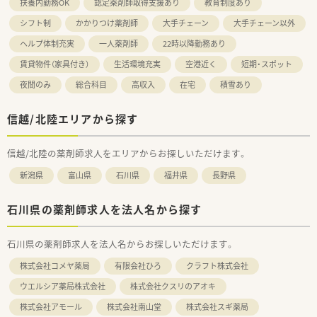
扶養内勤務OK
認定薬剤師取得支援あり
教育制度あり
シフト制
かかりつけ薬剤師
大手チェーン
大手チェーン以外
ヘルプ体制充実
一人薬剤師
22時以降勤務あり
賃貸物件（家具付き）
生活環境充実
空港近く
短期・スポット
夜間のみ
総合科目
高収入
在宅
積雪あり
信越/北陸エリアから探す
信越/北陸の薬剤師求人をエリアからお探しいただけます。
新潟県
富山県
石川県
福井県
長野県
石川県の薬剤師求人を法人名から探す
石川県の薬剤師求人を法人名からお探しいただけます。
株式会社コメヤ薬局
有限会社ひろ
クラフト株式会社
ウエルシア薬局株式会社
株式会社クスリのアオキ
株式会社アモール
株式会社南山堂
株式会社スギ薬局