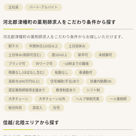
正社員
パート・アルバイト
河北郡津幡町の薬剤師求人をこだわり条件から探す
河北郡津幡町の薬剤師求人をこだわり条件からお探しいただけます。
駅チカ
年間休日120日以上
土日祝休み
土日休み(相談可含む)
週32h以上
新卒可
未経験可
ブランク可
Ｗワーク可
~18時までの職場
残業なし(ほぼなし含む)
転勤なし
車通勤可
高給与(600万円以上)
住宅補助(手当)あり
扶養内勤務OK
認定薬剤師取得支援あり
教育制度あり
シフト制
大手チェーン
大手チェーン以外
ヘルプ体制充実
一人薬剤師
総合科目
高収入
在宅
信越/北陸エリアから探す