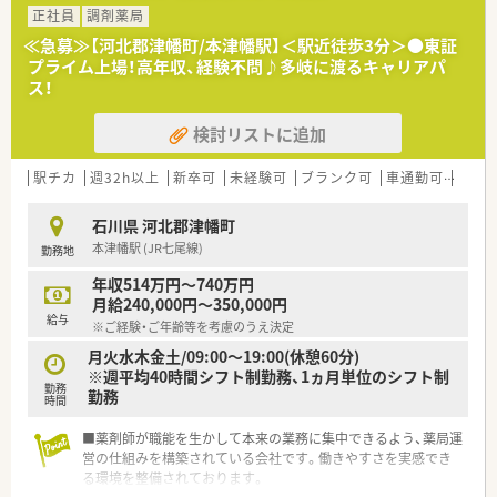
正社員
調剤薬局
≪急募≫【河北郡津幡町/本津幡駅】＜駅近徒歩3分＞●東証
プライム上場！高年収、経験不問♪多岐に渡るキャリアパ
ス！
検討リストに追加
駅チカ
週32h以上
新卒可
未経験可
ブランク可
車通勤可
高給与
石川県 河北郡津幡町
本津幡駅 (JR七尾線)
勤務地
年収514万円～740万円
月給240,000円～350,000円
給与
※ご経験・ご年齢等を考慮のうえ決定
月火水木金土/09:00～19:00(休憩60分)
※週平均40時間シフト制勤務、1ヵ月単位のシフト制
勤務
勤務
時間
■薬剤師が職能を生かして本来の業務に集中できるよう、薬局運
営の仕組みを構築されている会社です。働きやすさを実感でき
る環境を整備されております。