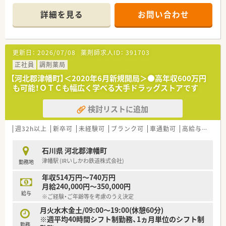
詳細を見る
お問い合わせ
更新日：
2026/07/08
薬剤師求人ID：
391703
正社員
調剤薬局
【河北郡津幡町】＜2020年6月新規開局＞●高年収600万円
も可能！ＯＴＣも幅広く学べる大手ドラッグストアです
検討リストに追加
週32h以上
新卒可
未経験可
ブランク可
車通勤可
高給与(600万円以上)
石川県 河北郡津幡町
津幡駅 (IRいしかわ鉄道株式会社)
勤務地
年収514万円～740万円
月給240,000円～350,000円
給与
※ご経験・ご年齢等を考慮のうえ決定
月火水木金土/09:00～19:00(休憩60分)
※週平均40時間シフト制勤務、1ヵ月単位のシフト制
勤務