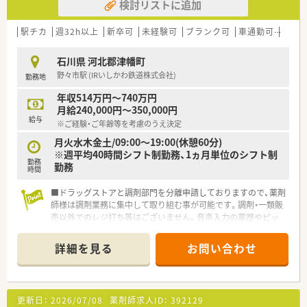
検討リストに追加
駅チカ
週32h以上
新卒可
未経験可
ブランク可
車通勤可
高給与
石川県 河北郡津幡町
野々市駅 (IRいしかわ鉄道株式会社)
勤務地
年収514万円～740万円
月給240,000円～350,000円
給与
※ご経験・ご年齢等を考慮のうえ決定
月火水木金土/09:00～19:00(休憩60分)
※週平均40時間シフト制勤務、1ヵ月単位のシフト制
勤務
勤務
時間
■ドラッグストアと調剤部門を分離申請しておりますので、薬剤
師様は調剤業務に集中して取り組む事が可能です。調剤・一類販
売以外でのレジ打ち等はございません。音声入力の薬歴やピッ
キングサポートシステムなど設備面も非常に充実しておりま
す。
詳細を見る
お問い合わせ
更新日：
2026/07/08
薬剤師求人ID：
392129