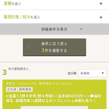
業種
を選ぶ
雇用形態 / 給与
を選ぶ
詳細条件を表示
条件に合う求人
3
件を
検索する
3
件の薬剤師求人
並び順
更新日：
2026/07/08
薬剤師求人ID：
392222
正社員
調剤薬局
≪急募≫【野々市市/野々市駅】＜高年収600万円～＞●福利
厚生、設備充実！1週間以上のリフレッシュ休暇も有り◎