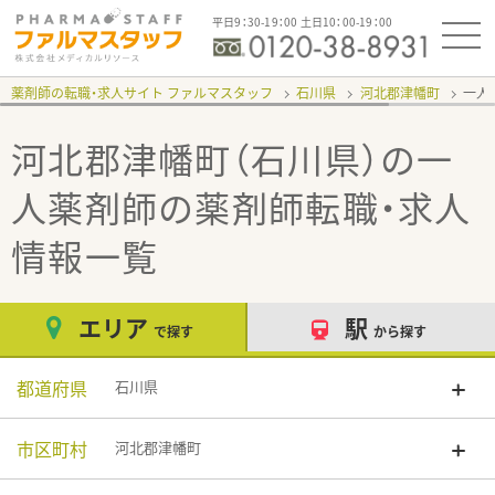
平日9：30-19：00 土日10：00-19：00
薬剤師の転職・求人サイト ファルマスタッフ
石川県
河北郡津幡町
一人
河北郡津幡町（石川県）の一
人薬剤師
の薬剤師転職・求人
情報一覧
エリア
駅
で探す
から探す
都道府県
石川県
市区町村
河北郡津幡町