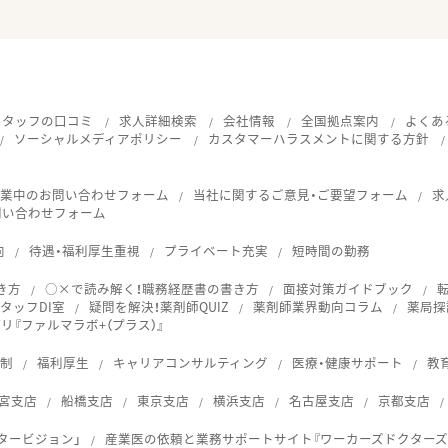
スタッフの口コミ
求人詳細検索
会社情報
全国拠点案内
よくあ
ソーシャルメディアポリシー
カスタマーハラスメントに関する方針
就業中のお問い合わせフォーム
当社に関するご意見・ご要望フォーム
求
問い合わせフォーム
向
待遇・福利厚生重視
プライベート充実
短時間の勤務
き方
○×で読み解く！職務経歴書の書き方
面接対策ガイドブック
タッフDI室
疑問を解決！薬剤師QUIZ
薬剤師業界動向コラム
薬局探
『ファルマラボ+（プラス）』
体制
福利厚生
キャリアコンサルティング
医療・健康サポート
教
宮支店
船橋支店
東京支店
横浜支店
名古屋支店
京都支店
タービジョン」
産業医の依頼と業務サポートサイト『ワーカーズドクターズ