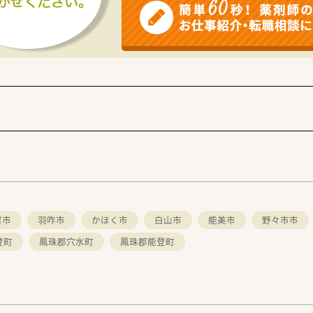
賀市
羽咋市
かほく市
白山市
能美市
野々市市
登町
鳳珠郡穴水町
鳳珠郡能登町