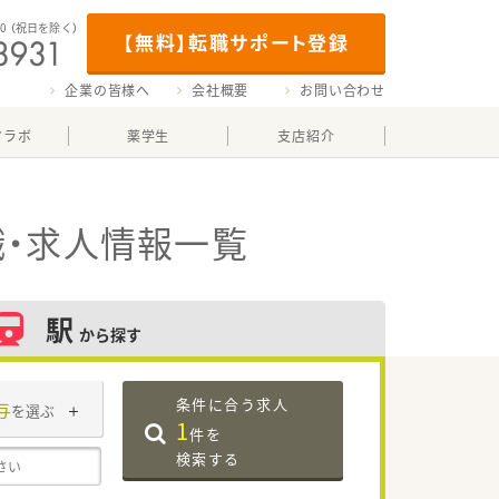
00
（祝日を除く）
【無料】転職サポート登録
企業の皆様へ
会社概要
お問い合わせ
マラボ
薬学生
支店紹介
・求人情報一覧
駅
から探す
条件に合う求人
与
を選ぶ
1
件を
検索する