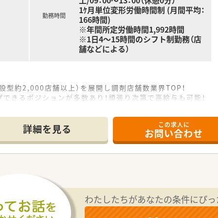
土/09：00～13：00（休憩0分）
1ｹ月単位変形労働時間制 (月間平均：
勤務時間
166時間)
※年間所定労働時間1,992時間
※1日4～15時間のシフト制勤務（店
舗などによる）
設型約2,000店舗以上）を展開し調剤店舗数業界TOP！
プできるポジションが多数あり！頑張り次第で高給与も可能！
、経験の少ない方でも500万前半スタートと業界TOP水準！
社内研修や外部組織と連携した研修を用意されています
この求人に
そ活躍できるキャリアパスが多種多様に用意されています。
詳細を見る
お問い合わせ
ジャーや営業部長等のマネジメントのポジションも増えます。
せるスペシャリストを目指すことも可能です。
部門等の本社スタッフなど活動領域は多種多様です。
おり、在宅医療へもしっかりと関わる事ができます。
能で、時短制度は小学5年生まで時短勤務ができるよう変更予定
イフバランスが整っています
員割引制度など嬉しいメリットもたくさんあります！
わたしたちがあなたの条件にぴっ