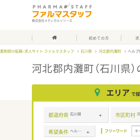
株式会社メディカルリソース
初めての方
求
薬剤師の転職・求人サイト ファルマスタッフ
石川県
河北郡内灘町
ヘルプ
河北郡内灘町（石川県
エリア
で探
都道府県
市区町村
石川県
希望条件
ヘルプ体制充実
フリーワード