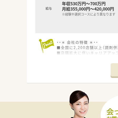
年収530万円～700万円
月給355,000円～420,000円
給与
※経験や選択コースにより異なります
・・＊ 会社の特徴 ＊・・
■全国に2,200店舗以上（調剤併
■店舗拡大に伴いキャリアアッ
■経験や勤務コースによりますが
■職種や職域に合わせ、豊富な
■薬剤師が中心の会社だからこ
■店舗拡大に伴い、エリアマネ
■在宅や教育等の専門性を活か
■その他にも、管理部門や商品
■在宅実施店舗は年々増加して
■育児休暇は3歳まで取得が可
■年間休日が120日とワークラ
■日用品から常備薬まで、従業