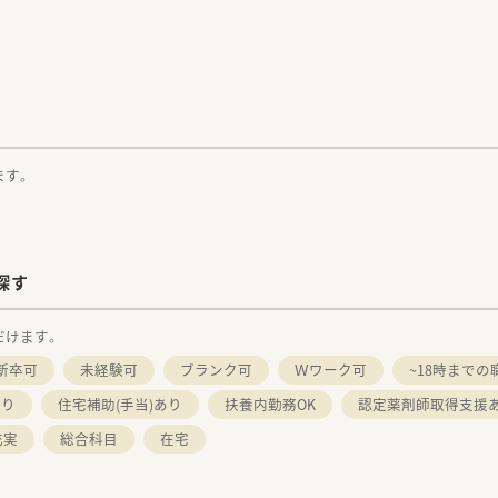
。
ます。
探す
だけます。
新卒可
未経験可
ブランク可
Ｗワーク可
~18時までの
あり
住宅補助(手当)あり
扶養内勤務OK
認定薬剤師取得支援
充実
総合科目
在宅