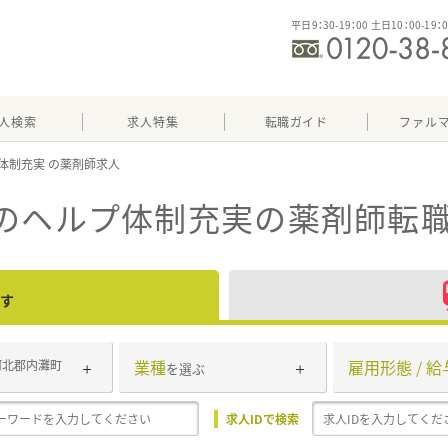
平日9：30-19：00 土日10：00-19：
人検索
求人特集
転職ガイド
ファル
体制充実
）のヘルプ体制充実
の薬剤師転職
す
業種
雇用形態 / 給
河北郡内灘町
を選ぶ
求人IDで検索