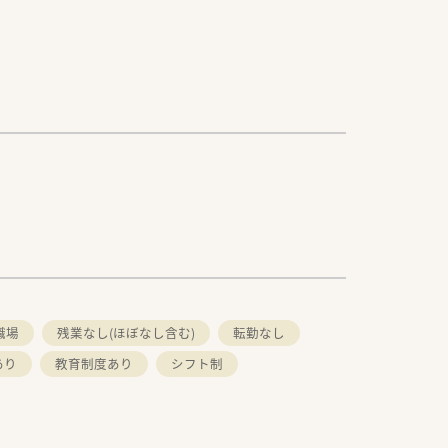
職場
残業なし(ほぼなし含む)
転勤なし
あり
教育制度あり
シフト制