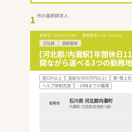
件の薬剤師求人
1
更新日：
2026/07/08
薬剤師求人ID：
610286
正社員
調剤薬局
【河北郡/内灘駅】年間休日
開ながら選べる3つの勤務
週32h以上
高給与(600万円以上)
寮・借上
ヘルプ体制充実
~18時までの職場
石川県 河北郡内灘町
勤務地
内灘駅 (北陸鉄道浅野川線)