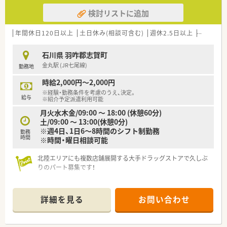
検討リストに追加
年間休日120日以上
土日休み(相談可含む)
週休2.5日以上
ブランク
石川県 羽咋郡志賀町
金丸駅 (JR七尾線)
勤務地
時給2,000円～2,000円
※経験・勤務条件を考慮のうえ、決定。
給与
※紹介予定派遣利用可能
月火水木金/09:00 ～ 18:00 (休憩60分)
土/09:00 ～ 13:00(休憩0分)
※週4日、1日6～8時間のシフト制勤務
勤務
時間
※時間・曜日相談可能
北陸エリアにも複数店舗展開する大手ドラッグストアで久しぶ
りのパート募集です！
＜店舗情報＞
■面対応の店舗ですので、様々な処方箋を取り扱っており、パー
詳細を見る
お問い合わせ
ト様でもしっかり勉強できる環境です！
■枚数は約20～30枚/日のため、比較的落ち着いてご勤務いただ
けます♪