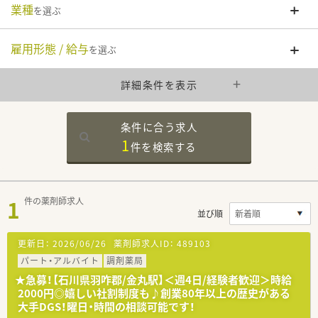
業種
を選ぶ
雇用形態 / 給与
を選ぶ
詳細条件を表示
条件に合う求人
1
件を
検索する
1
件の薬剤師求人
並び順
更新日：
2026/06/26
薬剤師求人ID：
489103
パート・アルバイト
調剤薬局
★急募！【石川県羽咋郡/金丸駅】＜週4日/経験者歓迎＞時給
2000円◎嬉しい社割制度も♪創業80年以上の歴史がある
大手DGS！曜日・時間の相談可能です！