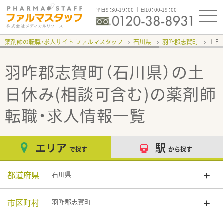
平日9：30-19：00 土日10：00-19：00
薬剤師の転職・求人サイト ファルマスタッフ
石川県
羽咋郡志賀町
土日
羽咋郡志賀町（石川県）の土
日休み(相談可含む)
の薬剤師
転職・求人情報一覧
エリア
駅
で探す
から探す
都道府県
石川県
市区町村
羽咋郡志賀町