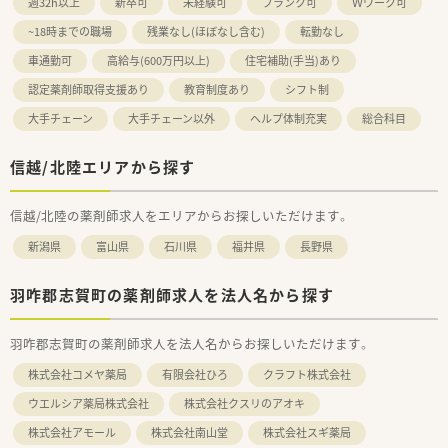
週32h以上
新卒可
未経験可
ブランク可
Ｗワーク可
~18時までの職場
残業なし(ほぼなし含む)
転勤なし
車通勤可
高給与(600万円以上)
住宅補助(手当)あり
認定薬剤師取得支援あり
教育制度あり
シフト制
大手チェーン
大手チェーン以外
ヘルプ体制充実
総合科目
信越/北陸エリアから探す
信越/北陸の薬剤師求人をエリアからお探しいただけます。
新潟県
富山県
石川県
福井県
長野県
羽咋郡志賀町の薬剤師求人を法人名から探す
羽咋郡志賀町の薬剤師求人を法人名からお探しいただけます。
株式会社コメヤ薬局
有限会社ひろ
クラフト株式会社
ウエルシア薬局株式会社
株式会社クスリのアオキ
株式会社アモール
株式会社南山堂
株式会社スギ薬局