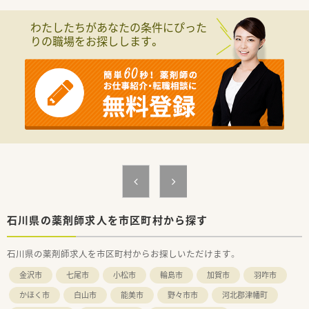
■ブランクある方も応募可能です！店舗内でOJT研修もございま
すので、久しぶりのご勤務の方も安心してご勤務いただけます！
わたしたちがあなたの条件にぴった
■週4回、1日6～8時間でのご勤務です。曜日や時間は相談可能！
りの職場をお探しします。
お気軽にご相談ください！
<福利厚生も充実◎＞
大手ならでは！パート様でも利用できる、買い物割引制度等、福
利厚生がたくさんございます！
＜ドラッグストアで働く魅力＞
ドラッグストアで働く醍醐味は、調剤以外にお客さまの生活改善
のお手伝いが出来ることです！調剤だけにこだわらず、明るく人
と話すのが好きだという方にもお勧めです♪
石川県の薬剤師求人を市区町村から探す
石川県の薬剤師求人を市区町村からお探しいただけます。
金沢市
七尾市
小松市
輪島市
加賀市
羽咋市
かほく市
白山市
能美市
野々市市
河北郡津幡町