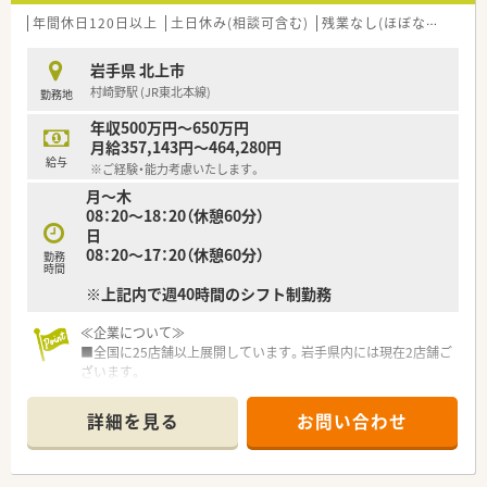
年間休日120日以上
土日休み(相談可含む)
残業なし(ほぼなし含む)
岩手県 北上市
村崎野駅 (JR東北本線)
勤務地
年収500万円～650万円
月給357,143円～464,280円
給与
※ご経験・能力考慮いたします。
月～木
08：20～18：20（休憩60分）
日
08：20～17：20（休憩60分）
勤務
時間
※上記内で週40時間のシフト制勤務
≪企業について≫
■全国に25店舗以上展開しています。岩手県内には現在2店舗ご
ざいます。
■クリニックのそばへの出店が多く、Drとの関係性も大切にし
ております。
詳細を見る
お問い合わせ
■年間休日120日以上。メリハリをつけて働くことが可能です。
■年齢層は30代～40代が多く活躍しています。経験を積み、早
いうちから管理薬剤師や、店舗運営など幅広く活躍する場を提供