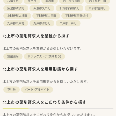
八幡平市
奥州市
滝沢市
岩手郡雫石町
岩手郡岩手町
■様々な科目に触れながら知識を蓄えたい方
紫波郡紫波町
紫波郡矢巾町
和賀郡西和賀町
気仙郡住田町
上閉伊郡大槌町
下閉伊郡山田町
下閉伊郡田野畑村
九戸郡九戸村
九戸郡洋野町
二戸郡一戸町
北上市の薬剤師求人を業種から探す
北上市の薬剤師求人を業種からお探しいただけます。
調剤薬局
ドラッグストア(調剤あり)
北上市の薬剤師求人を雇用形態から探す
北上市の薬剤師求人を雇用形態からお探しいただけます。
正社員
パート・アルバイト
北上市の薬剤師求人をこだわり条件から探す
北上市の薬剤師求人をこだわり条件からお探しいただけます。