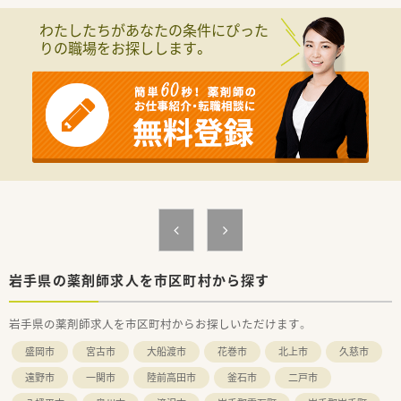
しています。
わたしたちがあなたの条件にぴった
≪魅力の支援制度≫
りの職場をお探しします。
＼独立支援希望者必見／
グループ会社としての独立支援をしております。入社後、3～5年
で独立可能です！
独立後のフォローも行っており、キャリアを会社全体でバックア
ップしています。
＼経験に応じたスキルアップ支援／
elearningを導入し、スキルに応じたプランで着実にスキルアッ
プできるような環境作りをしています。また、定期的に勉強会へ
の参加も可能なため、成長意欲が高い方にもオススメです◎
≪薬局紹介≫
＼週休2日制でメリハリ勤務／
金・土が休日であり、かつ残業時間は月5時間程度と少ないため、
オンオフの切り替えがしやすい環境です！
岩手県の薬剤師求人を市区町村から探す
村崎野駅が最寄りで車で約5分ほどの位置にあります。
小児科メインで応需していますが、近くに総合病院もあるため、
岩手県の薬剤師求人を市区町村からお探しいただけます。
幅広い科目に携わることはできます。
盛岡市
宮古市
大船渡市
花巻市
北上市
久慈市
≪こんな方にオススメ≫
■キャリア形成をしっかりしていきたい方
遠野市
一関市
陸前高田市
釜石市
二戸市
■チャレンジ精神旺盛な方