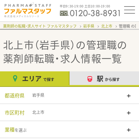
平日9：30-19：00 土日10：00-19：00
薬剤師の転職・求人サイト ファルマスタッフ
岩手県
北上市
管理職
北上市（岩手県）の管理職
の
薬剤師転職・求人情報一覧
エリア
駅
で探す
から探す
都道府県
岩手県
市区町村
北上市
業種
を選ぶ