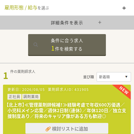
雇用形態 / 給与
を選ぶ
詳細条件を表示
条件に合う求人
1
件を
検索する
1
件の薬剤師求人
並び順
更新日：
2026/08/05
薬剤師求人ID：
431905
正社員
調剤薬局
【北上市】≪管理薬剤師候補！≫経験考慮で年収600万優遇／
小児科メイン応需／週休2日制（連休）／年休120日／独立支
援制度あり／将来のキャリア像がある方も歓迎◎
検討リストに追加