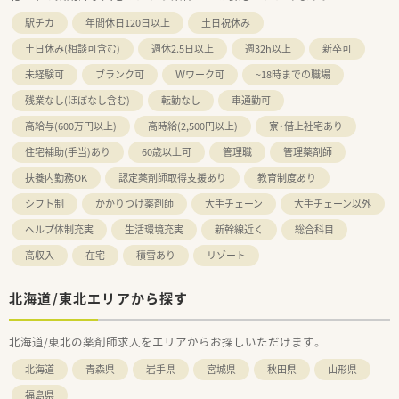
駅チカ
年間休日120日以上
土日祝休み
土日休み(相談可含む)
週休2.5日以上
週32h以上
新卒可
未経験可
ブランク可
Ｗワーク可
~18時までの職場
残業なし(ほぼなし含む)
転勤なし
車通勤可
高給与(600万円以上)
高時給(2,500円以上)
寮・借上社宅あり
住宅補助(手当)あり
60歳以上可
管理職
管理薬剤師
扶養内勤務OK
認定薬剤師取得支援あり
教育制度あり
シフト制
かかりつけ薬剤師
大手チェーン
大手チェーン以外
ヘルプ体制充実
生活環境充実
新幹線近く
総合科目
高収入
在宅
積雪あり
リゾート
北海道/東北エリアから探す
北海道/東北の薬剤師求人をエリアからお探しいただけます。
北海道
青森県
岩手県
宮城県
秋田県
山形県
福島県