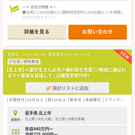
・・＊ 会社の特徴 ＊・・
■全国に2,200店舗以上（調剤併設型約2,000店舗以上）を展開し
調剤店舗数業界TOP！
■店舗拡大に伴いキャリアアップできるポジションが多数あり！
頑張り次第で高給与も可能！
詳細を見る
お問い合わせ
■経験や勤務コースによりますが、経験の少ない方でも500万前
半スタートと業界TOP水準！
■職種や職域に合わせ、豊富な社内研修や外部組織と連携した研
修を用意されています
更新日：
2026/08/05
薬剤師求人ID：
477415
■薬剤師が中心の会社だからこそ活躍できるキャリアパスが多
種多様に用意されています。
正社員
調剤薬局
■店舗拡大に伴い、エリアマネジャーや営業部長等のマネジメン
【北上市】≪薬学生さん必見≫福利厚生充実◎/地域に選ばれ
トのポジションも増えます。
るマイ薬局を目指して / 店舗見学受付中！
■在宅や教育等の専門性を活かせるスペシャリストを目指すこ
とも可能です。
検討リストに追加
■その他にも、管理部門や商品部門等の本社スタッフなど活動領
域は多種多様です。
■在宅実施店舗は年々増加しており、在宅医療へもしっかりと関
年間休日120日以上
週32h以上
新卒可
未経験可
ブランク可
残業
わる事ができます。
■育児休暇は3歳まで取得が可能で、時短制度は小学5年生まで
岩手県 北上市
時短勤務ができるよう変更予定です。
北上駅 (JR北上線)／北上駅 (JR東北本線)
勤務地
■年間休日が120日とワークライフバランスが整っています
■日用品から常備薬まで、従業員割引制度など嬉しいメリットも
年収440万円～
たくさんあります！
月給275,000円～