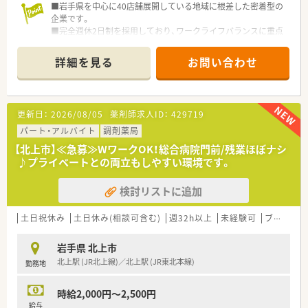
■岩手県を中心に40店舗展開している地域に根差した密着型の
企業です。
■完全週休2日制を採用しており、ワークライフバランスに重点
を置いている企業です。
■新卒採用も積極的に行っており、若手も活躍できる環境は整っ
詳細を見る
お問い合わせ
ております。
■教育制度は集合研修やEラーニングを活用しております。
更新日：
2026/08/05
薬剤師求人ID：
429719
パート・アルバイト
調剤薬局
【北上市】≪急募≫WワークOK！総合病院門前/残業ほぼナシ
♪プライベートとの両立もしやすい環境です。
検討リストに追加
土日祝休み
土日休み(相談可含む)
週32h以上
未経験可
ブランク可
岩手県 北上市
北上駅 (JR北上線)／北上駅 (JR東北本線)
勤務地
時給2,000円～2,500円
給与