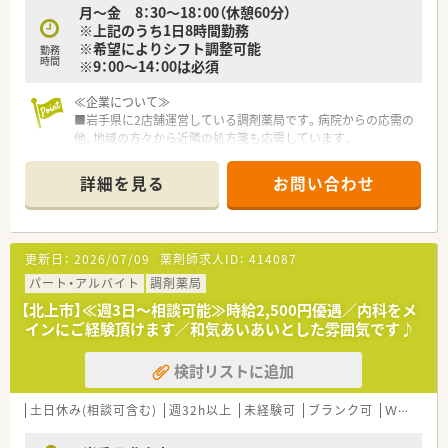
月～金 8：30～18：00（休憩60分）
※上記のうち1日8時間勤務
※希望によりシフト調整可能
勤務
時間
※9：00～14：00は必須
≪企業について≫
■岩手県に2店舗運営している調剤薬局です。病院からの応需の
他、地域の方々から近隣の処方箋も応需しています。
■北上の店舗は移転し、新しい建物できれいです。基本的に店舗
は広く、調剤室も十分に広さがあります。
詳細を見る
お問い合わせ
■調剤室の同線も考慮し、働きやすい環境が整っています。待合
室も広くゆったりしています。
■ベテランの薬剤師をはじめ、幅広い年齢層の薬剤師が勤務して
おります。
更新日：
2026/07/09
薬剤師求人ID：
414087
■男女比は女性の方が多い職場環境です。
■薬歴も投薬台含め十分に配置しており、ストレスなく勤務する
パート・アルバイト
調剤薬局
ことができます。
【北上市】≪週3日～相談可能≫時給2,500円優遇／内科をメ
■男性の薬局長は優しく教えてくれる方ですので、安心して勤務
インにご経験頂けます／和気あいあいとした雰囲気です♪
スタートできます。
検討リストに追加
≪薬局について≫
北上駅より車で5分の位置にある総合病院門前薬局です。多くの
処方箋に触れることができ、採用品目数も1500品目と多く取り
土日休み(相談可含む)
週32h以上
未経験可
ブランク可
Ｗワーク可
扱っているため、知識を付けてスキルアップできる環境です。
貴重な土日休みかつ、残業も月に平均4時間と少なくなっている