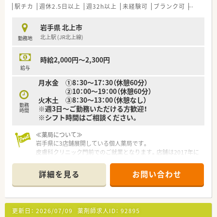
駅チカ
週休2.5日以上
週32h以上
未経験可
ブランク可
Ｗワーク
岩手県 北上市
北上駅 (JR北上線)
勤務地
時給2,000円～2,300円
給与
月水金 ①8：30～17：30（休憩60分）
②10：00～19：00（休憩60分）
火木土 ③8：30～13：00（休憩なし）
勤務
※週3日～ご勤務いただける方歓迎！
時間
※シフト時間はご相談ください。
≪薬局について≫
岩手県に3店舗展開している個人薬局です。
皮膚科クリニック門前でのご就業となります。店舗は2017年に
オープンしたため、綺麗な環境でご就業頂けます。
詳細を見る
お問い合わせ
更新日：
2026/07/09
薬剤師求人ID：
92895