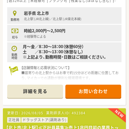
週32h以上
未経験可
ブランク可
残業なし(ほぼなし含む)
転勤な
岩手県 北上市
北上駅 (JR北上線)／北上駅 (JR東北本線)
勤務地
時給2,000円～2,500円
※経験等による
給与
月～金／8：30～18：00（休憩60分）
土 ／8：30～13：00（休憩なし）
勤務
※上記より、勤務時間・日数はご相談ください。
時間
【店舗情報と応需状況について】
■最寄りの北上駅からはお車で約15分ほどの距離に位置してお
り、マイカーでの通勤が便利な職場環境です。
■主に近隣の脳神経外科クリニックからの処方箋を応需してお
り、1日あたりの応需枚数は約50枚です。
詳細を見る
お問い合わせ
■薬剤師は常勤2名とパート1名、事務員2名が在籍しており、協
力しながら業務を進めています。
【募集背景と求める人物像について】
更新日：
2026/08/05
薬剤師求人ID：
492384
■週２～３日勤務OK！地域に新店舗の開局があったため、より体
制を強化したく増員での募集です◎
正社員
ドラッグストア(調剤あり)
■平日のみ勤務の方も大歓迎！勤務時間は店舗開局時間に合わせ
【北上市/北上駅】≪正社員募集≫売上1兆円目前の業界トッ