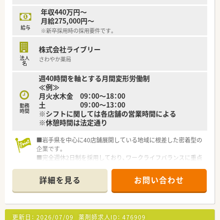
年収440万円～
月給275,000円～
給与
※新卒採用時の採用要件です。
株式会社ライブリー
法人
さわやか薬局
名
週40時間を軸とする月間変形労働制
≪例≫
月火水木金 09：00～18：00
土 09：00～13：00
勤務
時間
※シフトに関しては各店舗の営業時間による
※休憩時間は法定通り
■岩手県を中心に40店舗展開している地域に根差した密着型の
企業です。
■完全週休2日制を採用しており、ワークライフバランスに重点
を置いている企業です。
■新卒採用も積極的に行っており、若手も活躍できる環境は整っ
詳細を見る
お問い合わせ
ております。
■教育制度は集合研修やEラーニングを活用しております。
更新日：
2026/07/09
薬剤師求人ID：
476909