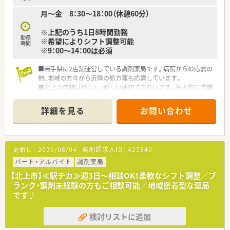
月～金 8：30～18：00（休憩60分）
※上記のうち1日8時間勤務
勤務
※希望によりシフト調整可能
時間
※9：00～14：00は必須
■岩手県に2店舗運営している調剤薬局です。病院からの応需の
他、地域の方々から近隣の処方箋も応需しています。
■北上の店舗は移転し、新しい建物できれいです。基本的に店舗
は広く、調剤室も十分に広さがあります。
■調剤室の同線も考慮し、働きやすい環境が整っています。待合
詳細を見る
お問い合わせ
室も広くゆったりしています。
■ベテランの薬剤師をはじめ、幅広い年齢層の薬剤師が勤務して
おります。
■男女比は女性の方が多い職場環境です。
更新日：
2026/08/04
薬剤師求人ID：
425840
■薬歴も投薬台含め十分に配置しており、ストレスなく勤務する
ことができます。
パート・アルバイト
調剤薬局
【北上市】≪駅チカ≫週3日～相談OK！柔軟なシフト調整／ブ
ランク・調剤未経験の方もご相談可能／地域密着型な薬局
です♪
検討リストに追加