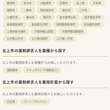
■面分業で幅広い医療機関から処方箋を応需するため、多くの医
盛岡市
宮古市
大船渡市
花巻市
北上市
久慈市
入社後もひとりひとりの薬剤師像に近しい多彩なキャリアステ
薬品知識が身につきます。
ップをご用意しております。
■OTC医薬品を併設しているため、カウンセリングを通じてセル
遠野市
一関市
陸前高田市
釜石市
二戸市
こうした働きやすい環境づくりに力を入れている『さくら薬局グ
フメディケーションを推進します。
ループ』でご活躍されてみませんか？
八幡平市
奥州市
滝沢市
岩手郡雫石町
岩手郡岩手町
■赤ちゃんからお年寄りまで、様々な患者さまへの服薬指導を通
じて地域医療に貢献できます。
紫波郡紫波町
紫波郡矢巾町
和賀郡西和賀町
気仙郡住田町
【こんな方にオススメ】
上閉伊郡大槌町
下閉伊郡山田町
下閉伊郡田野畑村
■大手企業の安定した基盤のもとで、腰を据えて長くキャリアを
九戸郡九戸村
九戸郡洋野町
二戸郡一戸町
築きたい方に最適です。
■仕事のやりがいとプライベートの充実を両立させたいとお考
えの方におすすめします。
北上市の薬剤師求人を業種から探す
■薬剤師としての専門性を高めつつ、将来は多様なキャリアにも
挑戦したい方にぴったりです。
北上市の薬剤師求人を業種からお探しいただけます。
調剤薬局
ドラッグストア(調剤あり)
北上市の薬剤師求人を雇用形態から探す
北上市の薬剤師求人を雇用形態からお探しいただけます。
正社員
パート・アルバイト