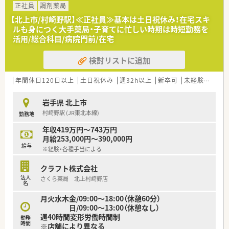
≪薬局紹介≫
正社員
調剤薬局
■店内も明るく開放的な空間です。近くにコンビニがあり、お昼
【北上市/村崎野駅】≪正社員≫基本は土日祝休み！在宅スキ
休憩などにも便利です。
ルも身につく大手薬局・子育てに忙しい時期は時短勤務を
■内科の割合が多く、門前のドクターとの関係性も良好です。住
活用/総合科目/病院門前/在宅
宅地にあり門前以外の処方箋も応需しています。
■全社の男女比率もバランスよく、働きやすい環境が整っていま
検討リストに追加
す。
年間休日120日以上
土日祝休み
週32h以上
新卒可
未経験可
ブ
岩手県 北上市
村崎野駅 (JR東北本線)
勤務地
年収419万円～743万円
月給253,000円～390,000円
給与
※経験・各種手当による
クラフト株式会社
法人
さくら薬局 北上村崎野店
名
月火水木金/09:00～18:00（休憩60分）
日/09:00～13:00（休憩なし）
週40時間変形労働時間制
勤務
時間
※店舗により異なる