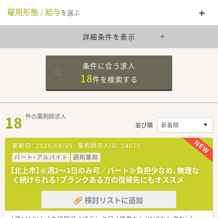
雇用形態 / 給与
を選ぶ
詳細条件を表示
条件に合う求人
18
件を
検索する
18
件の薬剤師求人
並び順
更新日：
2026/08/05
薬剤師求人ID：
14075
パート・アルバイト
調剤薬局
【北上市】≪週2～3日のみ可／パート≫負担少なめ、無理な
く続けられる！ブランクある方の復帰先にもオススメ
検討リストに追加