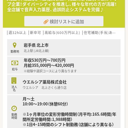
て調整となります♪
プ企業！ダイバーシティを推進し、様々な年代の方が活躍！
■経験やスキルも大切ですが、何よりも患者様に寄り添える温か
全店舗で音声入力薬歴、過誤防止システムを完備♪
い人柄を重視した採用を行っています。
検討リストに追加
【法人特徴について】
■岩手県を中心に40店舗の調剤薬局を展開しており、地域に根
差した医療サービスの提供を続けている企業です。
週32h以上
新卒可
高給与(600万円以上)
住宅補助(手当)あり
認定
■「すべては患者様のために」をモットーに、地域の方々からい
つでも頼りにされる薬局作りを目指しています。
岩手県 北上市
■正社員も完全週休2日制を採用し、お休みのとりやすい環境の
北上駅 (JR北上線)
勤務地
を整備しているライフワークバランス重視の社風が魅力です。
年収530万円～700万円
月給355,000円～420,000円
給与
※経験や選択コースにより異なります
ウエルシア薬局株式会社
法人
ウエルシア 北上さくら通り店
名
月～土
10:00～19:00（休憩60分）
※1ヶ月単位の変形労働時間制（月平均:165.6時間/年
勤務
時間
間所定労働時間:1,988時間）
※1日4~15時間のシフト制勤務（店舗により異なる）