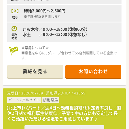
時給2,000円～2,500円
※年齢・経験を考慮します
給与
月火木金／9：00～18：00（休憩60分）
水土 ／9：00～13：00（休憩なし）
勤務
時間
≪薬局について≫
■東北を中心に、グループ合わせて55店舗展開している企業で
す。
■手当が充実しており、例えば、賃貸住まい方はもちろん、持ち
家の方に対しても手当がございます。
詳細を見る
お問い合わせ
■高い有給消化率で、メリハリをつけてご就業いただける環境が
整っております。
■地域医療の一翼を担う専門性、栄養・運動・介護などの知識の向
上のため、研修会・勉強会が定期的に開催されます。
更新日：
2026/07/09
薬剤師求人ID：
442055
■清潔感のある店舗。大型ショッピングモールなどが近隣にあ
り、生活がしやすい地域です。
パート・アルバイト
調剤薬局
【北上市】≪パート／週4日～勤務相談可能≫定着率良し／週
休2日制で福利厚生制度◎／子育て中の方にも安定して長
くご活躍いただける環境をご用意しています♪