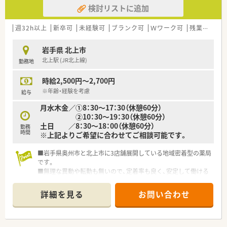
検討リストに追加
週32h以上
新卒可
未経験可
ブランク可
Ｗワーク可
残業なし(ほぼなし含む)
岩手県 北上市
北上駅 (JR北上線)
勤務地
時給2,500円～2,700円
※年齢・経験を考慮
給与
月水木金／①8：30～17：30（休憩60分）
②10：30～19：30（休憩60分）
土日 ／8：30～18：00（休憩60分）
勤務
時間
※上記よりご希望に合わせてご相談可能です。
■岩手県奥州市と北上市に3店舗展開している地域密着型の薬局
です。
■無理な異動や転勤も無いので、定着率も良く、安定して働ける
環境が整っています。
■代表も薬剤師で現場の意見を大事にしている会社です。
詳細を見る
お問い合わせ
■風通しも良く、改善を含めた意見も発信しやすい環境づくりを
されている会社です。
■クリニック門前がメインで出店されている会社で、ドクターと
の関係性も良好です。