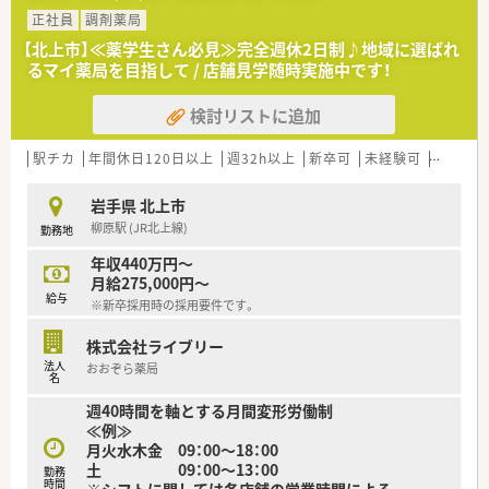
正社員
調剤薬局
【北上市】≪薬学生さん必見≫完全週休2日制♪地域に選ばれ
るマイ薬局を目指して / 店舗見学随時実施中です！
検討リストに追加
駅チカ
年間休日120日以上
週32h以上
新卒可
未経験可
ブラン
岩手県 北上市
柳原駅 (JR北上線)
勤務地
年収440万円～
月給275,000円～
給与
※新卒採用時の採用要件です。
株式会社ライブリー
法人
おおぞら薬局
名
週40時間を軸とする月間変形労働制
≪例≫
月火水木金 09：00～18：00
土 09：00～13：00
勤務
時間
※シフトに関しては各店舗の営業時間による