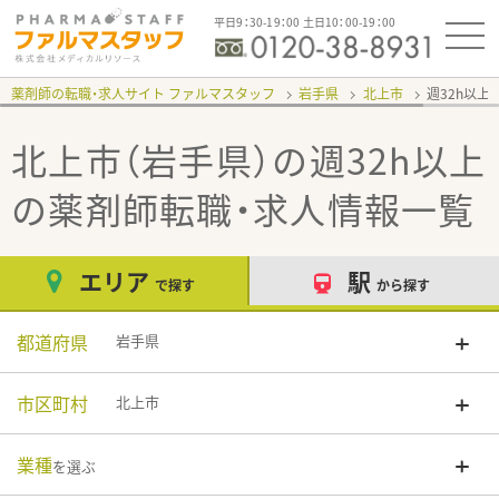
平日9：30-19：00 土日10：00-19：00
薬剤師の転職・求人サイト ファルマスタッフ
岩手県
北上市
週32h以上
北上市（岩手県）の週32h以上
の薬剤師転職・求人情報一覧
エリア
駅
で探す
から探す
都道府県
岩手県
市区町村
北上市
業種
を選ぶ