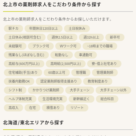
北上市の薬剤師求人をこだわり条件から探す
北上市の薬剤師求人をこだわり条件からお探しいただけます。
駅チカ
年間休日120日以上
土日祝休み
土日休み(相談可含む)
週休2.5日以上
週32h以上
新卒可
未経験可
ブランク可
Ｗワーク可
~18時までの職場
残業なし(ほぼなし含む)
転勤なし
車通勤可
高給与(600万円以上)
高時給(2,500円以上)
寮・借上社宅あり
住宅補助(手当)あり
60歳以上可
管理職
管理薬剤師
扶養内勤務OK
認定薬剤師取得支援あり
教育制度あり
シフト制
かかりつけ薬剤師
大手チェーン
大手チェーン以外
ヘルプ体制充実
生活環境充実
新幹線近く
総合科目
高収入
在宅
積雪あり
リゾート
北海道/東北エリアから探す