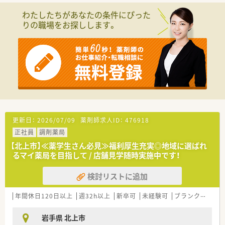
わたしたちがあなたの条件にぴった
りの職場をお探しします。
更新日：
2026/07/09
薬剤師求人ID：
476918
正社員
調剤薬局
【北上市】≪薬学生さん必見≫福利厚生充実◎地域に選ばれ
るマイ薬局を目指して / 店舗見学随時実施中です！
検討リストに追加
年間休日120日以上
週32h以上
新卒可
未経験可
ブランク可
残業
岩手県 北上市