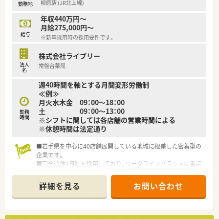
柳原駅 (JR北上線)
勤務地
年収440万円～
月給275,000円～
給与
※新卒採用時の採用要件です。
株式会社ライブリー
法人
常盤台薬局
名
週40時間を軸とする月間変形労働制
≪例≫
月火水木金 09：00～18：00
土 09：00～13：00
勤務
時間
※シフトに関しては各店舗の営業時間による
※休憩時間は法定通り
■岩手県を中心に40店舗展開している地域に根差した密着型の
企業です。
■完全週休2日制を採用しており、ワークライフバランスに重点
を置いている企業です。
■新卒採用も積極的に行っており、若手も活躍できる環境は整っ
詳細を見る
お問い合わせ
ております。
■教育制度は集合研修やEラーニングを活用しております。