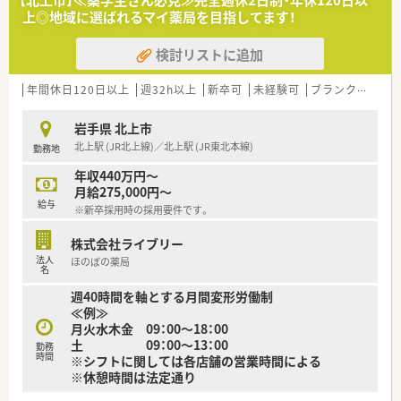
【北上市】≪薬学生さん必見≫完全週休2日制・年休120日以
上◎地域に選ばれるマイ薬局を目指してます！
検討リストに追加
年間休日120日以上
週32h以上
新卒可
未経験可
ブランク可
残業
岩手県 北上市
北上駅 (JR北上線)／北上駅 (JR東北本線)
勤務地
年収440万円～
月給275,000円～
給与
※新卒採用時の採用要件です。
株式会社ライブリー
法人
ほのぼの薬局
名
週40時間を軸とする月間変形労働制
≪例≫
月火水木金 09：00～18：00
土 09：00～13：00
勤務
時間
※シフトに関しては各店舗の営業時間による
※休憩時間は法定通り