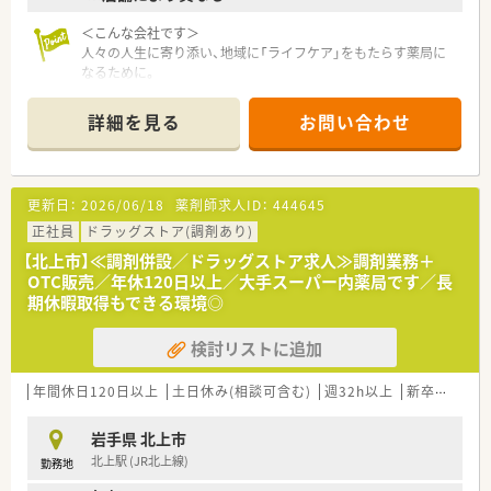
＜こんな会社です＞
人々の人生に寄り添い、地域に「ライフケア」をもたらす薬局に
なるために。
さくら薬局グループでは様々な取り組みとともに、患者さまひと
りひとりの人生に寄り添い、質の高い医療サービスを届ける薬剤
詳細を見る
お問い合わせ
師を求め育てています。
＜特徴・ポイントのご紹介＞
★薬剤師を守る独自システム
更新日：
2026/06/18
薬剤師求人ID：
444645
業務をサポートするために様々なシステムを独自開発していま
す。
正社員
ドラッグストア(調剤あり)
その一つが約20年前から導入され、進化を続けている調剤シス
【北上市】≪調剤併設／ドラッグストア求人≫調剤業務＋
テム「SPITS」。
OTC販売／年休120日以上／大手スーパー内薬局です／長
処方箋受付から一連の調剤業務を連動させ、業務効率化を図るほ
期休暇取得もできる環境◎
か、
調剤過誤防止機能を高め、患者様と働くスタッフを守っていま
検討リストに追加
す。
システム改修が必要な制度変更があった場合も、迅速に対応でき
る強みを生かしていきます。
年間休日120日以上
土日休み(相談可含む)
週32h以上
新卒可
未経
★刷新された新規採用者研修
岩手県 北上市
中途入社ならではの悩みを解消し、さくら薬局グループのビジョ
北上駅 (JR北上線)
勤務地
ンや社内規定などをご案内。
同期入社の方との繋がりを踏まえ、『さくら薬局の薬剤師』とし