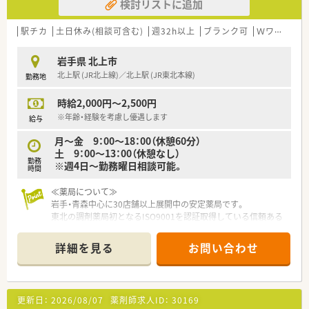
検討リストに追加
駅チカ
土日休み(相談可含む)
週32h以上
ブランク可
Ｗワーク可
岩手県 北上市
北上駅 (JR北上線)／北上駅 (JR東北本線)
勤務地
時給2,000円～2,500円
※年齢・経験を考慮し優遇します
給与
月～金 9：00～18：00（休憩60分）
土 9：00～13：00（休憩なし）
勤務
※週4日～勤務曜日相談可能。
時間
≪薬局について≫
岩手・青森中心に30店舗以上展開中の安定薬局です。
東北の調剤薬局初となるISO9001を認証取得している信頼ある
企業です。
「患者様第一主義」を貫き、地域医療の担い手となることをモッ
詳細を見る
お問い合わせ
トーとしています。
成果主義の採用により正当な評価を実施していますので、
目標をもっていきいきと働ける環境です。
やりがいとゆとりの充実が共に叶う良企業様です。
更新日：
2026/08/07
薬剤師求人ID：
30169