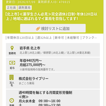
更新日：
2026/07/09
薬剤師求人ID：
476915
正社員
調剤薬局
【北上市】≪薬学生さん必見≫完全週休2日制・年休120日以
上♪地域に選ばれるマイ薬局を目指してます！
検討リストに追加
年間休日120日以上
週32h以上
新卒可
未経験可
ブランク可
残業
岩手県 北上市
北上駅 (JR北上線)／柳原駅 (JR北上線)／北上駅 (JR東北本線)
勤務地
年収440万円～
月給275,000円～
給与
※新卒採用時の採用要件です。
株式会社ライブリー
法人
まごころ薬局
名
週40時間を軸とする月間変形労働制
≪例≫
月火水木金 09：00～18：00
土 09：00～13：00
勤務