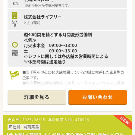
給与
※新卒採用時の採用要件です。
株式会社ライブリー
法人
とんぼ薬局
名
週40時間を軸とする月間変形労働制
≪例≫
月火水木金 09：00～18：00
土 09：00～13：00
勤務
時間
※シフトに関しては各店舗の営業時間による
※休憩時間は法定通り
■岩手県を中心に40店舗展開している地域に根差した密着型の
企業です。
■完全週休2日制を採用しており、ワークライフバランスに重点
を置いている企業です。
■新卒採用も積極的に行っており、若手も活躍できる環境は整っ
詳細を見る
お問い合わせ
ております。
■教育制度は集合研修やEラーニングを活用しております。
更新日：
2026/08/05
薬剤師求人ID：
476919
正社員
調剤薬局