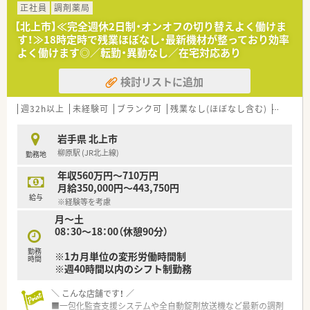
正社員
調剤薬局
【北上市】≪完全週休2日制・オンオフの切り替えよく働けま
す！≫18時定時で残業ほぼなし・最新機材が整っており効率
よく働けます◎／転勤・異動なし／在宅対応あり
検討リストに追加
週32h以上
未経験可
ブランク可
残業なし(ほぼなし含む)
転勤な
岩手県 北上市
柳原駅 (JR北上線)
勤務地
年収560万円～710万円
月給350,000円～443,750円
給与
※経験等を考慮
月～土
08：30～18：00（休憩90分）
勤務
※1カ月単位の変形労働時間制
時間
※週40時間以内のシフト制勤務
＼ こんな店舗です！ ／
■一包化監査支援システムや全自動錠剤放送機など最新の調剤