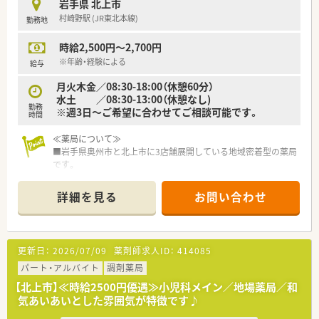
岩手県 北上市
ため、
村崎野駅 (JR東北本線)
勤務地
公私ともにバランスの取れる就業環境です。
時給2,500円～2,700円
※年齢・経験による
給与
月火木金／08:30-18:00（休憩60分）
水土 ／08:30-13:00（休憩なし)
勤務
※週3日～ご希望に合わせてご相談可能です。
時間
≪薬局について≫
■岩手県奥州市と北上市に3店舗展開している地域密着型の薬局
です。
■無理な異動や転勤も無いので、定着率も良く、安定して働ける
環境が整っています。
詳細を見る
お問い合わせ
■代表も薬剤師で現場の意見を大事にしている会社です。
■風通しも良く、改善を含めた意見も発信しやすい環境づくりを
されている会社です。
■クリニック門前がメインで出店されている会社で、ドクターと
更新日：
2026/07/09
薬剤師求人ID：
414085
の関係性も良好です。
パート・アルバイト
調剤薬局
【北上市】≪時給2500円優遇≫小児科メイン／地場薬局／和
気あいあいとした雰囲気が特徴です♪