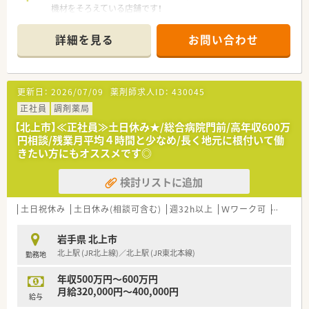
機材をそろえている店舗です！
■薬剤師は9名在籍しており、フォロー体制が整っております◎
■在宅医療にも取り組んでおり、施設への訪問も行っています。
詳細を見る
お問い合わせ
■JR柳原駅から車で4分ほどの立地にあります。
＜ 企業紹介 ＞
■岩手県北上市に本社を構え、グループ会社を含め、岩手県内に
更新日：
2026/07/09
薬剤師求人ID：
430045
5店舗展開しております。
北上市・奥州市を中心に店舗があり、転勤の心配なく働ける環境
正社員
調剤薬局
です。
【北上市】≪正社員≫土日休み★/総合病院門前/高年収600万
■代表は女性で、門前の当時のドクターとのやり取りから、開局
円相談/残業月平均４時間と少なめ/長く地元に根付いて働
を行っており、次々と展開をされてこられ、
きたい方にもオススメです◎
今でも現場に出ており、働きやすい環境を現場目線で考えてくだ
さる方です。
検討リストに追加
■認定薬剤師資格取得支援で、e-learningを導入しているほか、
勉強会も開催しており、スキルアップを後押しする体制もござい
ます。
土日祝休み
土日休み(相談可含む)
週32h以上
Ｗワーク可
残業なし
＜ こんな方を歓迎 ＞
岩手県 北上市
☆在宅医療に携わりたい方
北上駅 (JR北上線)／北上駅 (JR東北本線)
勤務地
☆最新機材が整った環境で働きたい方
☆経験を活かし、年収アップしたい方
年収500万円～600万円
☆転勤なく、長く働きたい方
月給320,000円～400,000円
給与