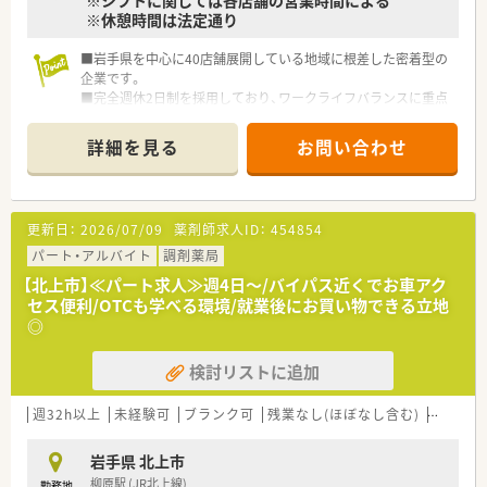
※休憩時間は法定通り
■岩手県を中心に40店舗展開している地域に根差した密着型の
企業です。
■完全週休2日制を採用しており、ワークライフバランスに重点
を置いている企業です。
■新卒採用も積極的に行っており、若手も活躍できる環境は整っ
詳細を見る
お問い合わせ
ております。
■教育制度は集合研修やEラーニングを活用しております。
更新日：
2026/07/09
薬剤師求人ID：
454854
パート・アルバイト
調剤薬局
【北上市】≪パート求人≫週4日～/バイパス近くでお車アク
セス便利/OTCも学べる環境/就業後にお買い物できる立地
◎
検討リストに追加
週32h以上
未経験可
ブランク可
残業なし(ほぼなし含む)
転勤な
岩手県 北上市
柳原駅 (JR北上線)
勤務地