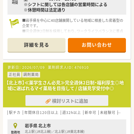
時間
※シフトに関しては各店舗の営業時間による
※休憩時間は法定通り
■岩手県を中心に40店舗展開している地域に根差した密着型の
企業です。
■完全週休2日制を採用しており、ワークライフバランスに重点
を置いている企業です。
■新卒採用も積極的に行っており、若手も活躍できる環境は整っ
詳細を見る
お問い合わせ
ております。
■教育制度は集合研修やEラーニングを活用しております。
更新日：
2026/07/09
薬剤師求人ID：
476910
正社員
調剤薬局
【北上市】≪薬学生さん必見≫完全週休2日制・福利厚生◎地
域に選ばれるマイ薬局を目指して / 店舗見学受付中◎
検討リストに追加
駅チカ
年間休日120日以上
週32h以上
新卒可
未経験可
ブラン
岩手県 北上市
北上駅 (JR北上線)／北上駅 (JR東北本線)
勤務地