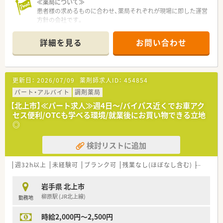
≪薬局について≫
患者様の求めるものに合わせ、薬局それぞれが現場に即した運営
方針の会社です。
周辺の医療体制に合わせた営業時間や、地域の医療ニーズに沿っ
た質の高いサービス、町の景観や自然と調和した店舗デザイン、
詳細を見る
お問い合わせ
バリアフリー仕様をはじめ訪れる方すべてが心地よく利用でき
る設備の充実など、地域の人々に親しまれ、明るく和やかな拠点
となるような空間づくりをしています。「すべては患者様のため
に」「いつでも頼りにされる”マイ薬局”」がモットーです。
更新日：
2026/07/09
薬剤師求人ID：
454854
パート・アルバイト
調剤薬局
【北上市】≪パート求人≫週4日～/バイパス近くでお車アク
セス便利/OTCも学べる環境/就業後にお買い物できる立地
◎
検討リストに追加
週32h以上
未経験可
ブランク可
残業なし(ほぼなし含む)
転勤な
岩手県 北上市
柳原駅 (JR北上線)
勤務地
時給2,000円～2,500円