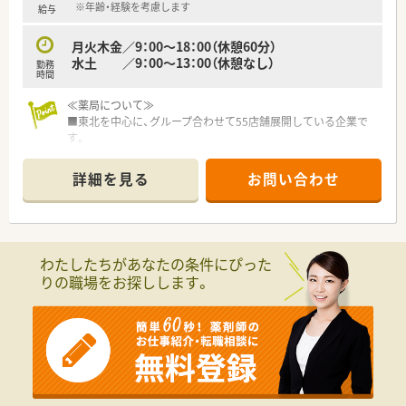
※年齢・経験を考慮します
給与
月火木金／9：00～18：00（休憩60分）
水土 ／9：00～13：00（休憩なし）
勤務
時間
≪薬局について≫
■東北を中心に、グループ合わせて55店舗展開している企業で
す。
■手当が充実しており、例えば、賃貸住まい方はもちろん、持ち
家の方に対しても手当がございます。
詳細を見る
お問い合わせ
■高い有給消化率で、メリハリをつけてご就業いただける環境が
整っております。
■地域医療の一翼を担う専門性、栄養・運動・介護などの知識の向
上のため、研修会・勉強会が定期的に開催されます。
■清潔感のある店舗。大型ショッピングモールなどが近隣にあ
わたしたちがあなたの条件にぴった
り、生活がしやすい地域です。
りの職場をお探しします。