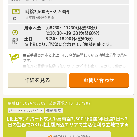
時給2,500円～2,700円
※年齢・経験を考慮
給与
月水木金／①8：30～17：30（休憩60分）
②10：30～19：30（休憩60分）
土日 ／8：30～18：00（休憩60分）
勤務
時間
※上記よりご希望に合わせてご相談可能です。
■岩手県奥州市と北上市に3店舗展開している地域密着型の薬局
です。
■無理な異動や転勤も無いので、定着率も良く、安定して働ける
環境が整っています。
■代表も薬剤師で現場の意見を大事にしている会社です。
詳細を見る
お問い合わせ
■風通しも良く、改善を含めた意見も発信しやすい環境づくりを
されている会社です。
■クリニック門前がメインで出店されている会社で、ドクターと
の関係性も良好です。
更新日：
2026/07/09
薬剤師求人ID：
317987
パート・アルバイト
調剤薬局
【北上市】≪パート求人≫高時給2,500円優遇/平日週1日～2
日の勤務でOK！/北上駅周辺エリアで生活便利な立地です★