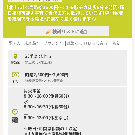
■JR柳原駅から車で4分ほどの立地にあります。
【北上市】≪高時給2500円～！≫★駅チカ徒歩5分★時間・曜
日相談可能★子育て世代の方も歓迎しています！専門領域
＜ 企業紹介 ＞
を経験できる環境・異動なく長く働けます◎
■岩手県北上市に本社を構え、グループ会社を含め、岩手県内に
5店舗展開しております。
検討リストに追加
北上市・奥州市を中心に店舗があり、転勤の心配なく働ける環境
です。
■代表は女性で、門前の当時のドクターとのやり取りから、開局
駅チカ
未経験可
ブランク可
残業なし(ほぼなし含む)
転勤なし
を行っており、次々と展開をされてこられ、
今でも現場に出ており、働きやすい環境を現場目線で考えてくだ
岩手県 北上市
さる方です。
北上駅 (JR北上線)
勤務地
■認定薬剤師資格取得支援で、e-learningを導入しているほか、
勉強会も開催しており、スキルアップを後押しする体制もござい
時給2,500円～2,600円
ます。
※経験者例・スキル等考慮
給与
月火木金
8:30～18:00（休憩60分）
水
8:30～16:30（休憩60分）
土
8:30～13:00（休憩なし）
勤務
時間
※曜日・時間は相談の上決定
※1カ月単位の変形労働時間制