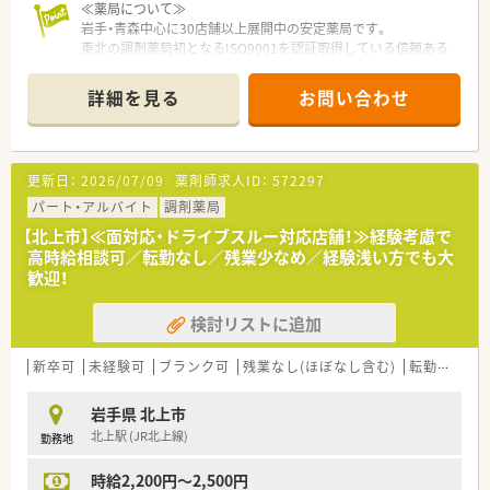
≪薬局について≫
岩手・青森中心に30店舗以上展開中の安定薬局です。
東北の調剤薬局初となるISO9001を認証取得している信頼ある
企業です。
「患者様第一主義」を貫き、地域医療の担い手となることをモッ
詳細を見る
お問い合わせ
トーとしています。
成果主義の採用により正当な評価を実施していますので、
目標をもっていきいきと働ける環境です。
やりがいとゆとりの充実が共に叶う良企業様です。
更新日：
2026/07/09
薬剤師求人ID：
572297
≪薬局紹介≫
パート・アルバイト
調剤薬局
■店内も明るく開放的な空間です。近くにコンビニがあり、お昼
【北上市】≪面対応・ドライブスルー対応店舗！≫経験考慮で
休憩などにも便利です。
高時給相談可／転勤なし／残業少なめ／経験浅い方でも大
■内科の割合が多く、門前のドクターとの関係性も良好です。住
歓迎！
宅地にあり門前以外の処方箋も応需しています。
■全社の男女比率もバランスよく、働きやすい環境が整っていま
検討リストに追加
す。
新卒可
未経験可
ブランク可
残業なし(ほぼなし含む)
転勤なし
岩手県 北上市
北上駅 (JR北上線)
勤務地
時給2,200円～2,500円