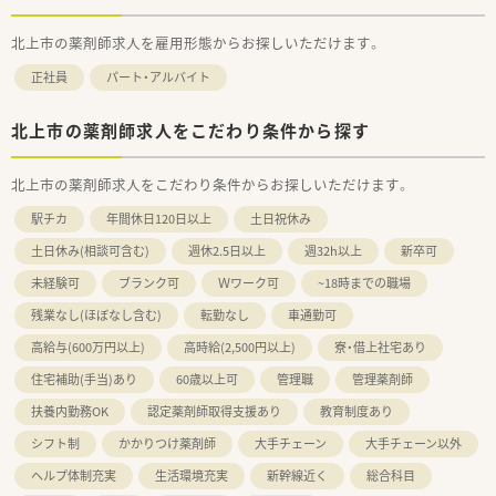
北上市の薬剤師求人を雇用形態からお探しいただけます。
正社員
パート・アルバイト
北上市の薬剤師求人をこだわり条件から探す
北上市の薬剤師求人をこだわり条件からお探しいただけます。
駅チカ
年間休日120日以上
土日祝休み
土日休み(相談可含む)
週休2.5日以上
週32h以上
新卒可
未経験可
ブランク可
Ｗワーク可
~18時までの職場
残業なし(ほぼなし含む)
転勤なし
車通勤可
高給与(600万円以上)
高時給(2,500円以上)
寮・借上社宅あり
住宅補助(手当)あり
60歳以上可
管理職
管理薬剤師
扶養内勤務OK
認定薬剤師取得支援あり
教育制度あり
シフト制
かかりつけ薬剤師
大手チェーン
大手チェーン以外
ヘルプ体制充実
生活環境充実
新幹線近く
総合科目