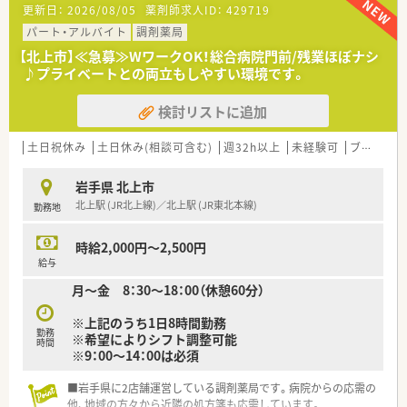
更新日：
2026/08/05
薬剤師求人ID：
429719
■週２～３日勤務OK！地域に新店舗の開局があったため、より体
制を強化したく増員での募集です◎
パート・アルバイト
調剤薬局
■平日のみ勤務の方も大歓迎！勤務時間は店舗開局時間に合わせ
【北上市】≪急募≫WワークOK！総合病院門前/残業ほぼナシ
て調整となります♪
♪プライベートとの両立もしやすい環境です。
■経験やスキルも大切ですが、何よりも患者様に寄り添える温か
い人柄を重視した採用を行っています。
検討リストに追加
【法人特徴について】
■岩手県を中心に40店舗の調剤薬局を展開しており、地域に根
土日祝休み
土日休み(相談可含む)
週32h以上
未経験可
ブランク可
差した医療サービスの提供を続けている企業です。
■「すべては患者様のために」をモットーに、地域の方々からい
岩手県 北上市
つでも頼りにされる薬局作りを目指しています。
北上駅 (JR北上線)／北上駅 (JR東北本線)
勤務地
■正社員も完全週休2日制を採用し、お休みのとりやすい環境の
を整備しているライフワークバランス重視の社風が魅力です。
時給2,000円～2,500円
給与
月～金 8：30～18：00（休憩60分）
※上記のうち1日8時間勤務
勤務
※希望によりシフト調整可能
時間
※9：00～14：00は必須
■岩手県に2店舗運営している調剤薬局です。病院からの応需の
他、地域の方々から近隣の処方箋も応需しています。