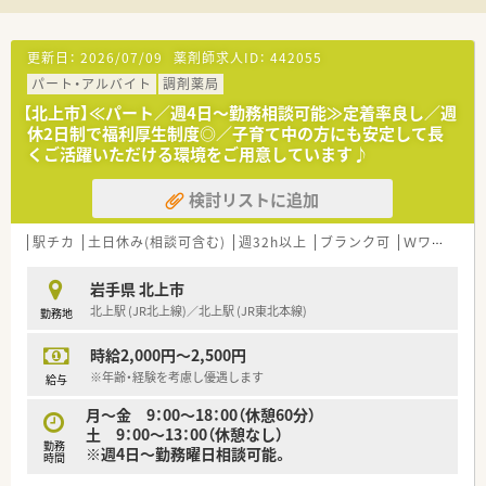
更新日：
2026/07/09
薬剤師求人ID：
442055
パート・アルバイト
調剤薬局
【北上市】≪パート／週4日～勤務相談可能≫定着率良し／週
休2日制で福利厚生制度◎／子育て中の方にも安定して長
くご活躍いただける環境をご用意しています♪
検討リストに追加
駅チカ
土日休み(相談可含む)
週32h以上
ブランク可
Ｗワーク可
岩手県 北上市
北上駅 (JR北上線)／北上駅 (JR東北本線)
勤務地
時給2,000円～2,500円
※年齢・経験を考慮し優遇します
給与
月～金 9：00～18：00（休憩60分）
土 9：00～13：00（休憩なし）
勤務
※週4日～勤務曜日相談可能。
時間