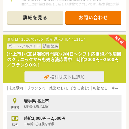
■北上の店舗は移転し、新しい建物できれいです。基本的に店舗
は広く、調剤室も十分に広さがあります。
■調剤室の同線も考慮し、働きやすい環境が整っています。待合
詳細を見る
お問い合わせ
室も広くゆったりしています。
■ベテランの薬剤師をはじめ、幅広い年齢層の薬剤師が勤務して
おります。
■男女比は女性の方が多い職場環境です。
更新日：
2026/08/05
薬剤師求人ID：
412117
■薬歴も投薬台含め十分に配置しており、ストレスなく勤務する
ことができます。
パート・アルバイト
調剤薬局
【北上市】≪耳鼻咽喉科門前≫週4日～シフト応相談／他周囲
のクリニックからも処方箋応需中／時給2000円～2500円
／ブランクOK◎
検討リストに追加
未経験可
ブランク可
残業なし(ほぼなし含む)
転勤なし
車通勤可
岩手県 北上市
柳原駅 (JR北上線)
勤務地
時給2,000円～2,500円
※年齢・ご経験を考慮
給与