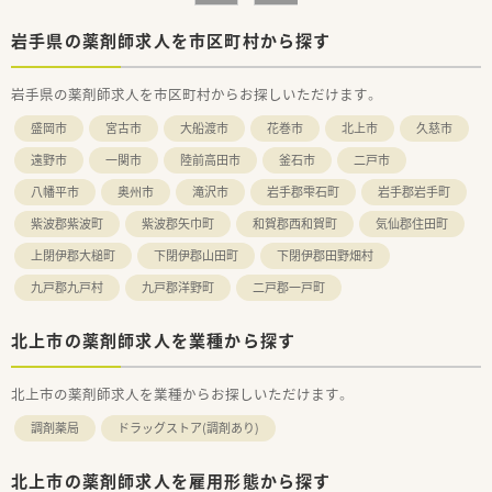
■社会保険のご加入を希望される方
岩手県の薬剤師求人を市区町村から探す
≪企業について≫
■全国に店舗展開しております、大手調剤薬局での募集です。
岩手県の薬剤師求人を市区町村からお探しいただけます。
■在宅業務へも積極的に取り組んでおり、地域連携薬局や健康サ
ポート薬局への届け出実績も多数ございます。
盛岡市
宮古市
大船渡市
花巻市
北上市
久慈市
■調剤システムは自社開発でレセコンから発注まで一体型を導
入しております。
遠野市
一関市
陸前高田市
釜石市
二戸市
■AIを用いた薬歴作成補助機能も搭載しており、スムーズな入力
八幡平市
奥州市
滝沢市
岩手郡雫石町
岩手郡岩手町
が可能です。
■重量と音声、画像監査も実施しており調剤過誤への対策もされ
紫波郡紫波町
紫波郡矢巾町
和賀郡西和賀町
気仙郡住田町
ております。
上閉伊郡大槌町
下閉伊郡山田町
下閉伊郡田野畑村
九戸郡九戸村
九戸郡洋野町
二戸郡一戸町
北上市の薬剤師求人を業種から探す
北上市の薬剤師求人を業種からお探しいただけます。
調剤薬局
ドラッグストア(調剤あり)
北上市の薬剤師求人を雇用形態から探す