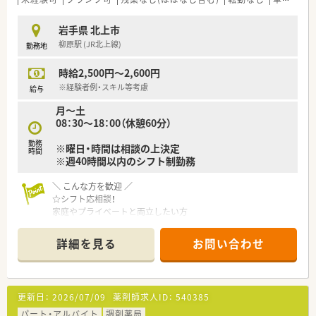
れています。花巻市に3店舗、北上市に1店舗経営しており、ドミ
ナント展開しています。社内の風通しも良く、業務改善や患者様
岩手県 北上市
向けのイベントなども社員発信で実施されたり、やりがいのある
柳原駅 (JR北上線)
勤務地
職場環境を目指しています。
時給2,500円～2,600円
≪長く安心して働きたい方はぜひ！≫
無理に店舗拡大を考えず、地域の患者様に寄り添ったサービスを
※経験者例・スキル等考慮
給与
考え、地域密着で経営しています。無理な異動や転居が必要な異
月～土
動も無く、腰を据えて働ける職場環境です。ドミナント展開して
08：30～18：00（休憩60分）
おり、ヘルプ体制も整えているため、お互い様精神で助け合いな
がら働けます。有給やお休みの調整も相談しやすい環境です。
勤務
※曜日・時間は相談の上決定
時間
※週40時間以内のシフト制勤務
≪こんな方におススメ≫
★家庭・プライベートと両立して働きたい方
＼ こんな方を歓迎 ／
★地域密着で患者様向けの健康イベントなどにも取り組みたい
☆シフト応相談！
方
家庭やプライベートと両立したい方
★腰を据えて働きたい方
☆最新機材が整った環境で働きたい方
★患者様の生涯に寄り添えるやりがいを求めている方
☆転勤なく、長く働きたい方
詳細を見る
お問い合わせ
＜ こんな店舗です！ ＞
■一包化監査支援システムや全自動錠剤放送機など最新の調剤
機材をそろえている店舗です！
更新日：
2026/07/09
薬剤師求人ID：
540385
■薬剤師は9名在籍しており、フォロー体制が整っております◎
■在宅医療にも取り組んでおり、施設への訪問も行っています。
パート・アルバイト
調剤薬局