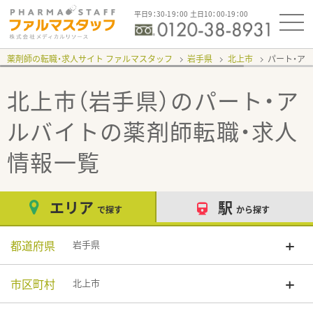
平日9：30-19：00 土日10：00-19：00
薬剤師の転職・求人サイト ファルマスタッフ
岩手県
北上市
パート・ア
北上市（岩手県）のパート・ア
ルバイト
の薬剤師転職・求人
情報一覧
エリア
駅
で探す
から探す
都道府県
岩手県
市区町村
北上市