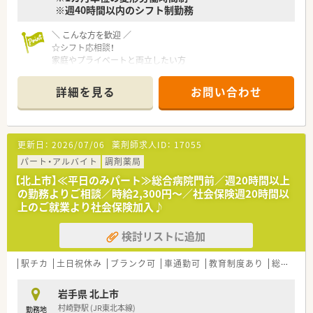
※週40時間以内のシフト制勤務
＼ こんな方を歓迎 ／
☆シフト応相談！
家庭やプライベートと両立したい方
☆専門的な科目を学んでみたい方、知識を生かしたい方
☆転勤なく、長く働きたい方
詳細を見る
お問い合わせ
＜ こんな店舗です！ ＞
■JR北上駅から徒歩5分ほどの好立地♪
■内科メインで糖尿病領域に力を入れています！
更新日：
2026/07/06
薬剤師求人ID：
17055
■薬剤師は2～3名で対応しています。
■『患者様の健康を守る』をモットーに、責任をもって地域に貢
パート・アルバイト
調剤薬局
献できる薬局を目指しています。
【北上市】≪平日のみパート≫総合病院門前／週20時間以上
の勤務よりご相談／時給2,300円～／社会保険週20時間以
＜ 企業紹介 ＞
上のご就業より社会保険加入♪
■岩手県北上市に本社を構え、グループ会社を含め、岩手県内に
5店舗展開しております。
検討リストに追加
北上市・奥州市を中心に店舗があり、転勤の心配なく働ける環境
です。
■代表は女性で、門前の当時のドクターとのやり取りから、開局
駅チカ
土日祝休み
ブランク可
車通勤可
教育制度あり
総合科目
を行っており、次々と展開をされてこられ、
今でも現場に出ており、働きやすい環境を現場目線で考えてくだ
岩手県 北上市
さる方です。
村崎野駅 (JR東北本線)
勤務地
■認定薬剤師資格取得支援で、e-learningを導入しているほか、