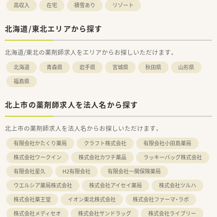
高収入
在宅
積雪あり
リゾート
北海道/東北エリアから探す
北海道/東北の薬剤師求人をエリアからお探しいただけます。
北海道
青森県
岩手県
宮城県
秋田県
山形県
福島県
北上市の薬剤師求人を法人名から探す
北上市の薬剤師求人を法人名からお探しいただけます。
有限会社かたくり薬局
クラフト株式会社
有限会社小田島薬局
株式会社ワークイン
株式会社カワチ薬品
ラッキーバッグ株式会社
有限会社星久
H2有限会社
有限会社一関保険薬局
ウエルシア薬局株式会社
株式会社アイセイ薬局
株式会社ツルハ
株式会社薬王堂
イオン東北株式会社
株式会社ファーマ・ラボ
株式会社メディセオ
株式会社サンドラッグ
株式会社ライブリー