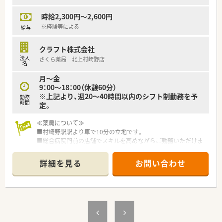
勉強会も開催しており、スキルアップを後押しする体制もござい
時給2,300円～2,600円
ます。
※経験等による
給与
クラフト株式会社
法人
さくら薬局 北上村崎野店
名
月～金
9：00～18：00（休憩60分）
※上記より、週20～40時間以内のシフト制勤務を予
勤務
時間
定。
≪薬局について≫
■村崎野駅駅より車で10分の立地です。
■総合病院門前の店舗でスキルを高めながらご勤務いただけま
す。
■土日祝はお休みを取得いただけます♪
詳細を見る
お問い合わせ
■平日9:00～18:00の内で週20～40時間以内の勤務が可能な方
を募集中！
≪こんな方へオススメ≫
■総合病院門前でスキルを磨きたい方
■大手調剤薬局で安定したご就業を希望される方
■土日祝休みを希望される方