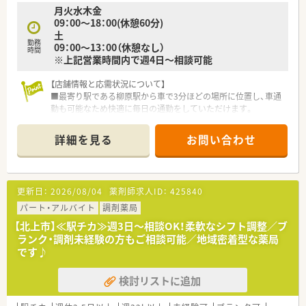
月火水木金
09：00～18：00(休憩60分)
土
勤務
09：00～13：00（休憩なし）
時間
※上記営業時間内で週4日～相談可能
【店舗情報と応需状況について】
■最寄り駅である柳原駅から車で3分ほどの場所に位置し、車通
勤も可能なため快適に毎日の通勤をしていただけます。
■主に耳鼻咽喉科の処方箋を全体の約86パーセント受け付けて
おり、1日平均185枚の処方箋を応需しております。
詳細を見る
お問い合わせ
■店舗には常勤薬剤師が5名、医療事務スタッフが5名在籍して
おり、協力し合いながら日々の業務に取り組んでいます。
【募集背景と求める人物像について】
更新日：
2026/08/04
薬剤師求人ID：
425840
■今回は店舗の欠員補充を目的としたパート募集となっており、
地域医療に貢献していただける新たな人材を求めております。
パート・アルバイト
調剤薬局
■周囲のスタッフと円滑なコミュニケーションを図りながら業
【北上市】≪駅チカ≫週3日～相談OK！柔軟なシフト調整／ブ
務に取り組める、協調性を大切にする方を歓迎いたします。
ランク・調剤未経験の方もご相談可能／地域密着型な薬局
■年齢を問わず幅広い方を受け入れており、人柄を重視した採用
です♪
を行っているため、まずはお気軽にご相談ください。
検討リストに追加
【法人特徴について】
■県内を中心に約40店舗を展開し、地域の人々に親しまれ明る
く和やかな拠点となるような空間づくりを行っています。