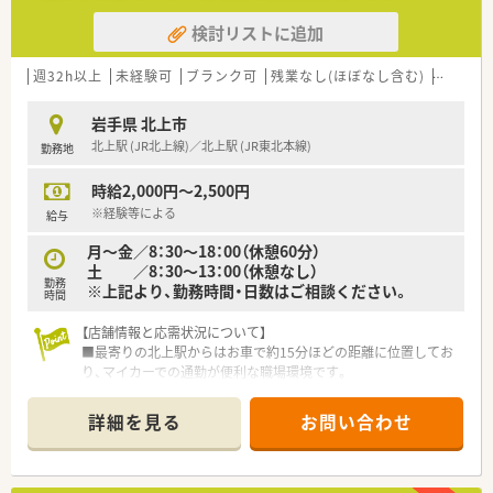
検討リストに追加
週32h以上
未経験可
ブランク可
残業なし(ほぼなし含む)
転勤な
岩手県 北上市
北上駅 (JR北上線)／北上駅 (JR東北本線)
勤務地
時給2,000円～2,500円
※経験等による
給与
月～金／8：30～18：00（休憩60分）
土 ／8：30～13：00（休憩なし）
勤務
※上記より、勤務時間・日数はご相談ください。
時間
【店舗情報と応需状況について】
■最寄りの北上駅からはお車で約15分ほどの距離に位置してお
り、マイカーでの通勤が便利な職場環境です。
■主に近隣の脳神経外科クリニックからの処方箋を応需してお
り、1日あたりの応需枚数は約50枚です。
詳細を見る
お問い合わせ
■薬剤師は常勤2名とパート1名、事務員2名が在籍しており、協
力しながら業務を進めています。
【募集背景と求める人物像について】