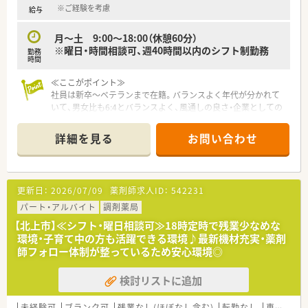
※ご経験を考慮
給与
月～土 9:00～18:00（休憩60分）
※曜日・時間相談可、週40時間以内のシフト制勤務
勤務
時間
≪ここがポイント≫
社員は新卒～ベテランまで在籍。バランスよく年代が分かれて
いて、男女比も6:4とバランスよく、風通しの良さ・企業としての
安定感もあります。薬剤師間の交流もあり、定着率の良さにも繋
がっています。また、人事評価もあり、頑張った分だけ給与に反
詳細を見る
お問い合わせ
映してくれる体制も整えているため、やりがいを感じられるよう
工夫されています。
≪店舗紹介≫
更新日：
2026/07/09
薬剤師求人ID：
542231
ドライブスルーに対応している店舗です！内科系が多めではあり
ますが、幅広い処方に触れられるのも魅力の一つで、近くにある
パート・アルバイト
調剤薬局
総合病院をはじめ、近隣医療機関より応需しています。
【北上市】≪シフト・曜日相談可≫18時定時で残業少なめな
薬剤師は2名在籍しており、無理のない業務量で対応していま
環境・子育て中の方も活躍できる環境♪最新機材充実・薬剤
す。JR北上駅から車で6分ほどの立地にございます。
師フォロー体制が整っているため安心環境◎
≪企業情報≫
検討リストに追加
患者様の一生に関われる、トータルケアができる企業を目指して
います。薬局経営だけではなく、OTC販売、介護用品のレンタル
と患者様の医療機関の外の生活に寄り添えるサービス展開をさ
未経験可
ブランク可
残業なし(ほぼなし含む)
転勤なし
車通勤可