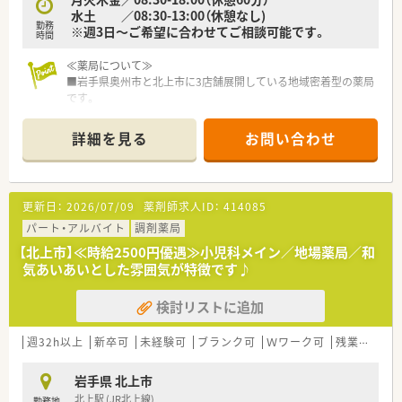
水土 ／08:30-13:00（休憩なし)
勤務
※週3日～ご希望に合わせてご相談可能です。
時間
≪薬局について≫
■岩手県奥州市と北上市に3店舗展開している地域密着型の薬局
です。
■無理な異動や転勤も無いので、定着率も良く、安定して働ける
環境が整っています。
詳細を見る
お問い合わせ
■代表も薬剤師で現場の意見を大事にしている会社です。
■風通しも良く、改善を含めた意見も発信しやすい環境づくりを
されている会社です。
■クリニック門前がメインで出店されている会社で、ドクターと
更新日：
2026/07/09
薬剤師求人ID：
414085
の関係性も良好です。
パート・アルバイト
調剤薬局
【北上市】≪時給2500円優遇≫小児科メイン／地場薬局／和
気あいあいとした雰囲気が特徴です♪
検討リストに追加
週32h以上
新卒可
未経験可
ブランク可
Ｗワーク可
残業なし(ほぼなし含む)
岩手県 北上市
北上駅 (JR北上線)
勤務地