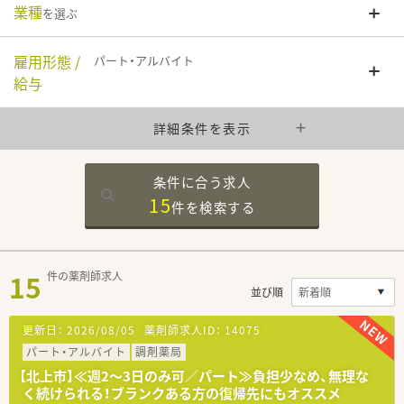
業種
を選ぶ
雇用形態 /
パート・アルバイト
給与
詳細条件を表示
条件に合う求人
15
件を
検索する
15
件の薬剤師求人
並び順
更新日：
2026/08/05
薬剤師求人ID：
14075
パート・アルバイト
調剤薬局
【北上市】≪週2～3日のみ可／パート≫負担少なめ、無理な
く続けられる！ブランクある方の復帰先にもオススメ