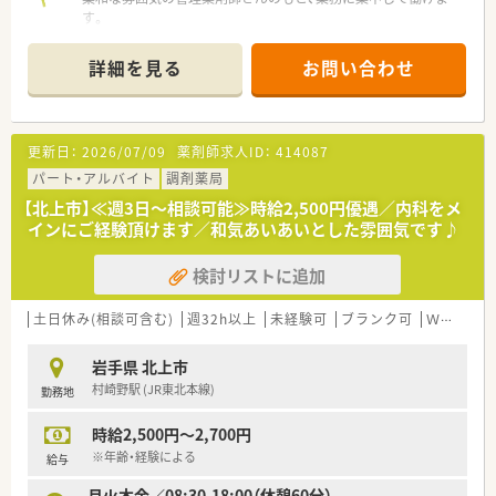
す。
近隣にショッピングセンターもあり、お帰り際のお買いものにも
便利です。
詳細を見る
お問い合わせ
創業より順調に店舗数の増えている優良企業！
岩手県内の各エリアをメインとして、宮城県にも店舗を持ち
合計20店舗以上で地域に貢献している薬局です。
更新日：
2026/07/09
薬剤師求人ID：
414087
薬に関してだけではなく、医療制度や健康相談の窓口として、
地域の方が何でも相談できる薬局づくりに尽力しています。
パート・アルバイト
調剤薬局
【北上市】≪週3日～相談可能≫時給2,500円優遇／内科をメ
インにご経験頂けます／和気あいあいとした雰囲気です♪
検討リストに追加
土日休み(相談可含む)
週32h以上
未経験可
ブランク可
Ｗワーク可
岩手県 北上市
村崎野駅 (JR東北本線)
勤務地
時給2,500円～2,700円
※年齢・経験による
給与
月火木金／08:30-18:00（休憩60分）