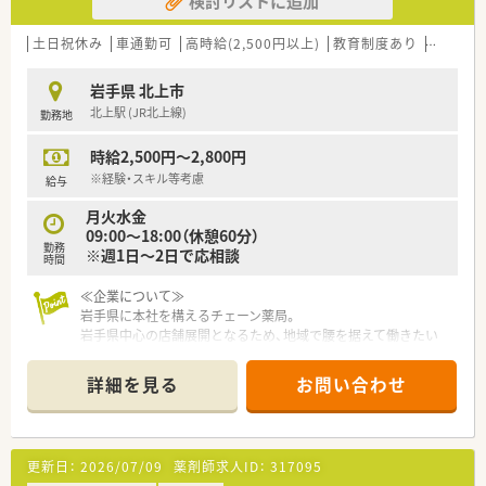
検討リストに追加
土日祝休み
車通勤可
高時給(2,500円以上)
教育制度あり
大手チ
岩手県 北上市
北上駅 (JR北上線)
勤務地
時給2,500円～2,800円
※経験・スキル等考慮
給与
月火水金
09:00～18:00（休憩60分）
勤務
※週1日～2日で応相談
時間
≪企業について≫
岩手県に本社を構えるチェーン薬局。
岩手県中心の店舗展開となるため、地域で腰を据えて働きたい
方、全国転勤を避けたいがクリニック門前、病院門前など幅広く
経験されたい方におすすめです。
詳細を見る
お問い合わせ
新規出店も継続しており、今後の成長性もある優良企業です。
社員を大事にする社風がございます。一方的な異動をさせない
ことや、余裕をもった人員配置でワークライフバランスもしっか
りと保たれております。
更新日：
2026/07/09
薬剤師求人ID：
317095