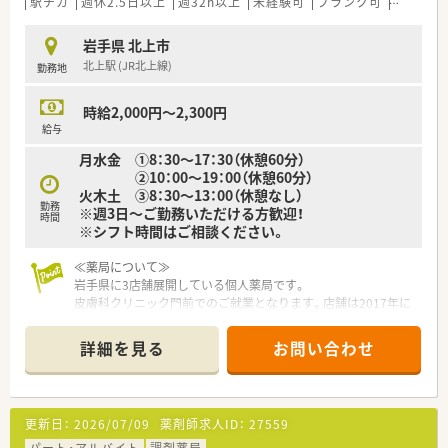
駅チカ
週休2.5日以上
週32h以上
未経験可
ブランク可
Ｗワーク
■患者様の求めるものに合わせ、各店舗が地域生活に溶け込み親
しみをもっていただける薬局作りを運営方針としています。
岩手県 北上市
■新卒採用も積極的に行っており、教育制度として集合研修やe
北上駅 (JR北上線)
勤務地
ラーニングを活用し、若手も活躍できる環境が整っています。
時給2,000円～2,300円
給与
月水金 ①8：30～17：30（休憩60分）
②10：00～19：00（休憩60分）
火木土 ③8：30～13：00（休憩なし）
勤務
※週3日～ご勤務いただける方歓迎！
時間
※シフト時間はご相談ください。
≪薬局について≫
岩手県に3店舗展開している個人薬局です。
皮膚科クリニック門前でのご就業となります。店舗は2017年に
オープンしたため、綺麗な環境でご就業頂けます。
詳細を見る
お問い合わせ
更新日：
2026/07/09
薬剤師求人ID：
27559