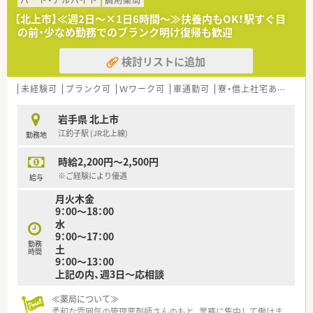
パート・アルバイト
調剤薬局
【北上市】≪週2日～×1日6時間～≫扶養内もOK！駅すぐ目
の前・少なめ勤務でのブランク明け復帰も歓迎
検討リストに追加
未経験可
ブランク可
Ｗワーク可
車通勤可
寮・借上社宅あり
扶養
岩手県 北上市
江釣子駅 (JR北上線)
勤務地
時給2,200円～2,500円
※ご経験により優遇
給与
月火木金
9：00～18：00
水
9：00～17：00
勤務
土
時間
9：00～13：00
上記の内、週3日～応相談
≪薬局について≫
柔和な雰囲気の管理薬剤師さんのもと、業務に集中して働けま