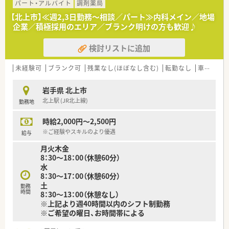
パート・アルバイト
調剤薬局
【北上市】≪週2,3日勤務～相談／パート≫内科メイン／地場
企業／積極採用のエリア／ブランク明けの方も歓迎♪
検討リストに追加
未経験可
ブランク可
残業なし(ほぼなし含む)
転勤なし
車通勤可
岩手県 北上市
北上駅 (JR北上線)
勤務地
時給2,000円～2,500円
※ご経験やスキルのより優遇
給与
月火木金
8：30～18：00（休憩60分）
水
8：30～17：00（休憩60分）
土
勤務
時間
8：30～13：00（休憩なし）
※上記より週40時間以内のシフト制勤務
※ご希望の曜日、お時間帯による