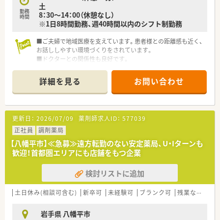
土
勤務
8：30～14：00（休憩なし）
時間
※1日8時間勤務、週40時間以内のシフト制勤務
■ご夫婦で地域医療を支えています。患者様との距離感も近く、
お話ししやすい環境づくりをされています。
■ドクターとの関係性も良好です。
■店舗は入りやすい創りになっており、雰囲気もいい店内です。
■スタッフ通しもコミュニケーションが取れており、働きやすい
詳細を見る
お問い合わせ
環境です。
■機材への投資も惜しまず、スタッフが安心して働ける環境を整
えています。
更新日：
2026/07/09
薬剤師求人ID：
577039
正社員
調剤薬局
【八幡平市】≪急募≫遠方転勤のない安定薬局、U・Iターンも
歓迎！首都圏エリアにも店舗をもつ企業
検討リストに追加
土日休み(相談可含む)
新卒可
未経験可
ブランク可
残業なし(ほぼなし含む)
岩手県 八幡平市