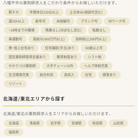
八幡平市の薬剤師求人をこだわり条件からお探しいただけます。
駅チカ
年間休日120日以上
土日休み(相談可含む)
週32h以上
新卒可
未経験可
ブランク可
Ｗワーク可
~18時までの職場
残業なし(ほぼなし含む)
転勤なし
車通勤可
高給与(600万円以上)
高時給(2,500円以上)
寮・借上社宅あり
住宅補助(手当)あり
60歳以上可
認定薬剤師取得支援あり
教育制度あり
シフト制
かかりつけ薬剤師
大手チェーン以外
ヘルプ体制充実
生活環境充実
総合科目
高収入
在宅
積雪あり
リゾート
北海道/東北エリアから探す
北海道/東北の薬剤師求人をエリアからお探しいただけます。
北海道
青森県
岩手県
宮城県
秋田県
山形県
福島県