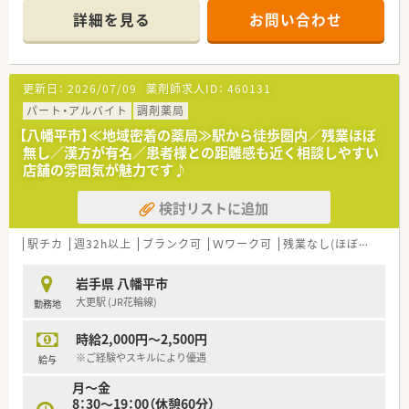
■新卒採用も積極的に行っており、若手も活躍できる環境は整っ
詳細を見る
お問い合わせ
ております。
■教育制度は集合研修やEラーニングを活用しております。
更新日：
2026/07/09
薬剤師求人ID：
460131
パート・アルバイト
調剤薬局
【八幡平市】≪地域密着の薬局≫駅から徒歩圏内／残業ほぼ
無し／漢方が有名／患者様との距離感も近く相談しやすい
店舗の雰囲気が魅力です♪
検討リストに追加
駅チカ
週32h以上
ブランク可
Ｗワーク可
残業なし(ほぼなし含む)
岩手県 八幡平市
大更駅 (JR花輪線)
勤務地
時給2,000円～2,500円
※ご経験やスキルにより優遇
給与
月～金
8：30～19：00（休憩60分）