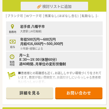
検討リストに追加
ブランク可
Ｗワーク可
残業なし(ほぼなし含む)
転勤なし
車通勤
岩手県 八幡平市
大更駅 (JR花輪線)
勤務地
年収500万円～600万円
月給416,666円～500,000円
給与
※年齢・経験による
月～土
8：30～19：00（休憩60分）
勤務
週40時間、月単位の変形労働制
時間
■患者様との距離感も近く、お話ししやすい環境づくりをされて
います。敷居が低い雰囲気で、お話だけしにいらっしゃる患者様
もいらっしゃいます。
■ドクターとの関係性も良好です。門前以外の医療機関から処
方箋がFAXで届くことも多く、信頼されている薬局です。
詳細を見る
お問い合わせ
■店舗は入りやすい造りになっており、雰囲気もいい店内です。
■スタッフ同士もコミュニケーションが取れており、働きやすい
環境です。困ったときも相談しやすい雰囲気づくりをされてい
ます。