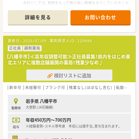
会社としては、意欲をもって質の高い業務を全うしていただくた
めに完全週休2日制を基本としています。
また、女性にとっても長く勤務しやすいよう、育児休暇の取得は
詳細を見る
お問い合わせ
もちろんのこと、短時間勤務を制度として取り入れており
子育て・介護の必要な年代の方でも仕事を続けることのできる環
境です。
更新日：
2026/07/09
薬剤師求人ID：
220696
正社員
調剤薬局
【八幡平市】≪高年収調整可能≫正社員募集！県内をはじめ東
北エリアに複数店舗展開の薬局！残業少なめ♪
検討リストに追加
新卒可
未経験可
ブランク可
残業なし(ほぼなし含む)
転勤なし
岩手県 八幡平市
大更駅 (JR花輪線)
勤務地
年収450万円～700万円
※経験者例・スキル等考慮 年収には諸手当、賞与含まれます。
給与