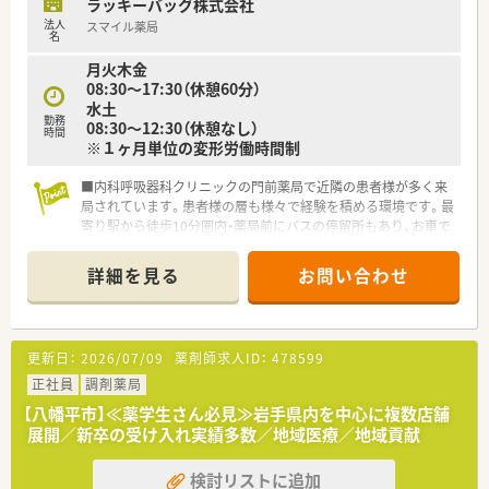
ラッキーバッグ株式会社
法人
スマイル薬局
名
月火木金
08:30～17:30（休憩60分）
水土
勤務
08:30～12:30（休憩なし）
時間
※１ヶ月単位の変形労働時間制
■内科呼吸器科クリニックの門前薬局で近隣の患者様が多く来
局されています。患者様の層も様々で経験を積める環境です。最
寄り駅から徒歩10分圏内・薬局前にバスの停留所もあり、お車で
の通勤が難しい方もアクセスしやすい立地です。
■山形県に本社を構え、宮城県・秋田県・岩手県など東北エリア各
詳細を見る
お問い合わせ
地に店舗展開をしているチェーン薬局様です。平成11年の創業
より、門前ドクターとの連携を重視していらっしゃいます。
■様々な年代の薬剤師さんが活躍している企業で、同好会のサー
クル活動などもあり、和気藹々とした雰囲気です。
更新日：
2026/07/09
薬剤師求人ID：
478599
■e-Learningの受講割引制度や全社合同勉強会など、薬剤師さ
んの知識向上の為、独自の研修制度の充実にも力を入れていま
正社員
調剤薬局
す。
【八幡平市】≪薬学生さん必見≫岩手県内を中心に複数店舗
展開／新卒の受け入れ実績多数／地域医療／地域貢献
検討リストに追加