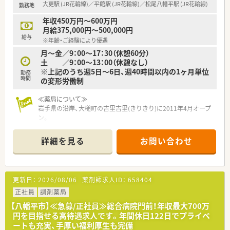
大更駅 (JR花輪線)／平館駅 (JR花輪線)／松尾八幡平駅 (JR花輪線)
勤務地
年収450万円～600万円
月給375,000円～500,000円
給与
※年齢・ご経験により優遇
月～金／9：00～17：30（休憩60分）
土 ／9：00～13：00（休憩なし）
※上記のうち週5日～6日、週40時間以内の1ヶ月単位
勤務
時間
の変形労働制
≪薬局について≫
岩手県の沿岸、大槌町の吉里吉里(きりきり)に2011年4月オープ
ン。
地域の皆様に安心してご利用いただけるよう、薬局名の通り、心
や体に様々なプラスの効果をもたらすことのできる｢かかりつけ
詳細を見る
お問い合わせ
薬局｣作りに努めております。
東日本大震災により大きなダメージを受けましたが、地域の役に
立ちたいという気持ちを大事に経営しています。
更新日：
2026/08/06
薬剤師求人ID：
658404
≪企業ポイント≫
原則、引越しを伴うような異動はございませんので安心して勤務
正社員
調剤薬局
いただけます。産育休の取得率100％、復職率も90％のため定着
【八幡平市】≪急募/正社員≫総合病院門前！年収最大700万
率は抜群です◎子育て世代のスタッフが多く、みなさま助け合い
円を目指せる高待遇求人です。年間休日122日でプライベ
ながらご勤務していらっしゃいます。
ートも充実、手厚い福利厚生も完備