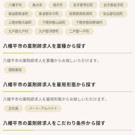
経験の浅いスタッフも周囲に支えられながら成長しています。
八幡平市
奥州市
滝沢市
岩手郡雫石町
岩手郡岩手町
■ライフステージの変化に合わせた休暇制度が浸透しているた
め、産休や育休を経て復帰したママさん薬剤師も在籍中です。
紫波郡紫波町
紫波郡矢巾町
和賀郡西和賀町
気仙郡住田町
上閉伊郡大槌町
下閉伊郡山田町
下閉伊郡田野畑村
九戸郡九戸村
九戸郡洋野町
二戸郡一戸町
八幡平市の薬剤師求人を業種から探す
八幡平市の薬剤師求人を業種からお探しいただけます。
調剤薬局
八幡平市の薬剤師求人を雇用形態から探す
八幡平市の薬剤師求人を雇用形態からお探しいただけます。
正社員
パート・アルバイト
八幡平市の薬剤師求人をこだわり条件から探す