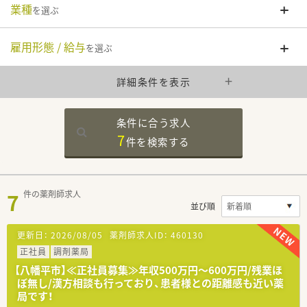
業種
を選ぶ
雇用形態 / 給与
を選ぶ
詳細条件を表示
条件に合う求人
7
件を
検索する
7
件の薬剤師求人
並び順
更新日：
2026/08/05
薬剤師求人ID：
460130
正社員
調剤薬局
【八幡平市】≪正社員募集≫年収500万円～600万円/残業ほ
ぼ無し/漢方相談も行っており、患者様との距離感も近い薬
局です！