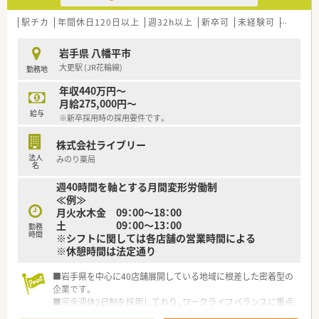
駅チカ
年間休日120日以上
週32h以上
新卒可
未経験可
ブラン
岩手県 八幡平市
大更駅 (JR花輪線)
勤務地
年収440万円～
月給275,000円～
給与
※新卒採用時の採用要件です。
株式会社ライブリー
法人
みのり薬局
名
週40時間を軸とする月間変形労働制
≪例≫
月火水木金 09：00～18：00
土 09：00～13：00
勤務
時間
※シフトに関しては各店舗の営業時間による
※休憩時間は法定通り
■岩手県を中心に40店舗展開している地域に根差した密着型の
企業です。
■完全週休2日制を採用しており、ワークライフバランスに重点
を置いている企業です。