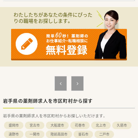
マイカー通勤だけでなく電車でのアクセスも大変便利な店舗で
す。
わたしたちがあなたの条件にぴった
■目の前にある総合病院から総合科目の処方箋を1日あたり約
りの職場をお探しします。
70枚応需しており、一包化の割合が多いことが特徴となってい
ます。
■勤務するスタッフは薬剤師が常勤1名、事務員が1名という体
制になっており、地域に密着しながらじっくりと業務に取り組め
ます。
【法人特徴について】
■医療や介護、福祉、保健、ヘルスケアの5つの柱を展開する売上
高4000億円を超える東証プライム上場グループ企業です。
■在宅医療と生涯研修、キャリアアップ制度の3点を経営の軸に
据えており、長期にわたって安心して勤務できる基盤がありま
す。
■既存の枠組みに捉われず、ドライブスルー薬局や無菌調剤室を
先駆けて設置するなど新しいことに挑戦し続ける企業風土で
す。
岩手県の薬剤師求人を市区町村から探す
【こんな方が活躍中】
岩手県の薬剤師求人を市区町村からお探しいただけます。
■充実した研修制度を活用し、自身のスキルアップや資格取得に
向けて自発的に勉強に励んでいる若手薬剤師が活躍していま
盛岡市
宮古市
大船渡市
花巻市
北上市
久慈市
す。
■新卒3年以内の定着率が95％という高い水準を維持しており、
遠野市
一関市
陸前高田市
釜石市
二戸市