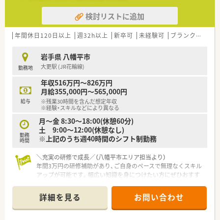
≪充実の制度≫
検討リストに追加
e-ラーニングシステムもあり(費用会社負担)、受講を通じて認定
薬剤師の資格取得も可能です。会社としても、地域のかかりつけ
薬局を目指していきたいので、積極的にサポートしています。ノ
年間休日120日以上
週32h以上
新卒可
未経験可
ブランク可
車
ルマはないので、本来の意味でのかかりつけ薬剤師を目指せる環
境です。
岩手県 八幡平市
大更駅 (JR花輪線)
勤務地
年収516万円～826万円
月給355,000円～565,000円
給与
※残業30時間を含んだ想定年収
※経験・スキルなどにより異なる
月～金 8:30～18:00(休憩60分)
土 9:00～12:00(休憩なし)
勤務
※上記のうち週40時間のシフト制勤務
時間
＼充実の研修で成長／（八幡平市エリア担当より）
年間3万円の研修補助があり、ご自身のペースで無理なくスキル
アップが可能です。幅広い知識を身につけたい方にぜひおすす
めです。
＊------------------------------------------＊
詳細を見る
お問い合わせ
【店舗情報と応需状況について】
■最寄り駅の大更駅から徒歩で2分という好立地にあり、毎日の