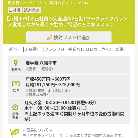
更新日：
2026/07/09
薬剤師求人ID：
98744
■機材への投資も惜しまず、スタッフが安心して働ける環境を整
えています。
正社員
調剤薬局
【八幡平市】≪正社員≫完全週休2日制！ワークライフバラン
ス重視しながら長くお勤めご希望の方におススメ♪
検討リストに追加
新卒可
未経験可
ブランク可
残業なし(ほぼなし含む)
車通勤可
岩手県 八幡平市
大更駅 (JR花輪線)
勤務地
年収450万円～600万円
月給281,250円～375,000円
給与
※経験・年齢により優遇します
※新卒：420万～
月火水金 08：30～18：00（休憩60分）
木土 08：00～13：00（休憩なし）
※上記のうち週40時間制（1ヶ月単位の変形労働時間
勤務
時間
制）
≪薬局について≫
岩手県内をメインとして、北東北エリアに展開中の薬局です。