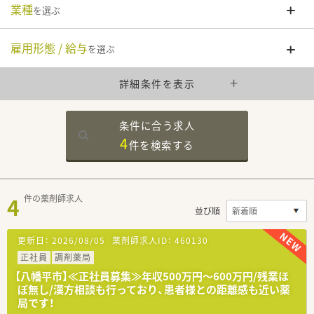
業種
を選ぶ
雇用形態 / 給与
を選ぶ
詳細条件を表示
条件に合う求人
4
件を
検索する
4
件の薬剤師求人
並び順
更新日：
2026/08/05
薬剤師求人ID：
460130
正社員
調剤薬局
【八幡平市】≪正社員募集≫年収500万円～600万円/残業ほ
ぼ無し/漢方相談も行っており、患者様との距離感も近い薬
局です！