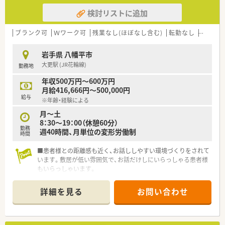
検討リストに追加
ブランク可
Ｗワーク可
残業なし(ほぼなし含む)
転勤なし
車通勤
岩手県 八幡平市
大更駅 (JR花輪線)
勤務地
年収500万円～600万円
月給416,666円～500,000円
給与
※年齢・経験による
月～土
8：30～19：00（休憩60分）
勤務
週40時間、月単位の変形労働制
時間
■患者様との距離感も近く、お話ししやすい環境づくりをされて
います。敷居が低い雰囲気で、お話だけしにいらっしゃる患者様
もいらっしゃいます。
■ドクターとの関係性も良好です。門前以外の医療機関から処
方箋がFAXで届くことも多く、信頼されている薬局です。
詳細を見る
お問い合わせ
■店舗は入りやすい造りになっており、雰囲気もいい店内です。
■スタッフ同士もコミュニケーションが取れており、働きやすい
環境です。困ったときも相談しやすい雰囲気づくりをされてい
ます。