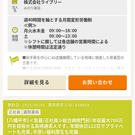
株式会社ライブリー
法人
みのり薬局
名
週40時間を軸とする月間変形労働制
≪例≫
月火水木金 09：00～18：00
土 09：00～13：00
勤務
時間
※シフトに関しては各店舗の営業時間による
※休憩時間は法定通り
■岩手県を中心に40店舗展開している地域に根差した密着型の
企業です。
■完全週休2日制を採用しており、ワークライフバランスに重点
を置いている企業です。
■新卒採用も積極的に行っており、若手も活躍できる環境は整っ
詳細を見る
お問い合わせ
ております。
■教育制度は集合研修やEラーニングを活用しております。
更新日：
2026/08/06
薬剤師求人ID：
658404
正社員
調剤薬局
【八幡平市】≪急募/正社員≫総合病院門前！年収最大700万
円を目指せる高待遇求人です。年間休日122日でプライベ
ートも充実、手厚い福利厚生も完備