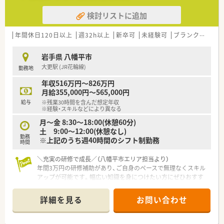
検討リストに追加
年間休日120日以上
週32h以上
新卒可
未経験可
ブランク可
車
岩手県 八幡平市
大更駅 (JR花輪線)
勤務地
年収516万円～826万円
月給355,000円～565,000円
給与
※残業30時間を含んだ想定年収
※経験・スキルなどにより異なる
月～金 8:30～18:00(休憩60分)
土 9:00～12:00(休憩なし)
勤務
※上記のうち週40時間のシフト制勤務
時間
＼充実の研修で成長／（八幡平市エリア担当より）
年間3万円の研修補助があり、ご自身のペースで無理なくスキル
アップが可能です。幅広い知識を身につけたい方にぜひおすす
めです。
＊------------------------------------------＊
詳細を見る
お問い合わせ
【店舗情報と応需状況について】
■最寄り駅の大更駅から徒歩で2分という好立地にあり、毎日の