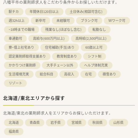
八幡平市の薬剤師求人をこだわり条件からお探しいただけます。
駅チカ
年間休日120日以上
土日休み(相談可含む)
週32h以上
新卒可
未経験可
ブランク可
Ｗワーク可
~18時までの職場
残業なし(ほぼなし含む)
転勤なし
車通勤可
高給与(600万円以上)
高時給(2,500円以上)
寮・借上社宅あり
住宅補助(手当)あり
60歳以上可
認定薬剤師取得支援あり
教育制度あり
シフト制
かかりつけ薬剤師
大手チェーン以外
ヘルプ体制充実
生活環境充実
総合科目
高収入
在宅
積雪あり
リゾート
北海道/東北エリアから探す
北海道/東北の薬剤師求人をエリアからお探しいただけます。
北海道
青森県
岩手県
宮城県
秋田県
山形県
福島県