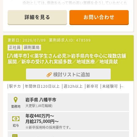
会社としては、意欲をもって質の高い業務を全うしていただくた
めに完全週休2日制を基本としています。
また、女性にとっても長く勤務しやすいよう、育児休暇の取得は
詳細を見る
お問い合わせ
もちろんのこと、短時間勤務を制度として取り入れており
子育て・介護の必要な年代の方でも仕事を続けることのできる環
境です。
更新日：
2026/07/09
薬剤師求人ID：
478599
正社員
調剤薬局
【八幡平市】≪薬学生さん必見≫岩手県内を中心に複数店舗
展開／新卒の受け入れ実績多数／地域医療／地域貢献
検討リストに追加
駅チカ
年間休日120日以上
週32h以上
新卒可
未経験可
ブラン
岩手県 八幡平市
大更駅 (JR花輪線)
勤務地
年収440万円～
月給275,000円～
給与
※新卒採用時の採用要件です。