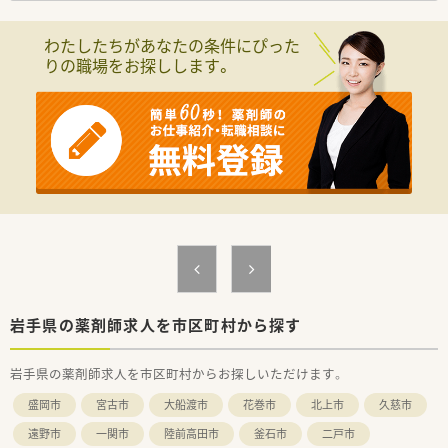
マイカー通勤だけでなく電車でのアクセスも大変便利な店舗で
す。
わたしたちがあなたの条件にぴった
■目の前にある総合病院から総合科目の処方箋を1日あたり約
りの職場をお探しします。
70枚応需しており、一包化の割合が多いことが特徴となってい
ます。
■勤務するスタッフは薬剤師が常勤1名、事務員が1名という体
制になっており、地域に密着しながらじっくりと業務に取り組め
ます。
【法人特徴について】
■医療や介護、福祉、保健、ヘルスケアの5つの柱を展開する売上
高4000億円を超える東証プライム上場グループ企業です。
■在宅医療と生涯研修、キャリアアップ制度の3点を経営の軸に
据えており、長期にわたって安心して勤務できる基盤がありま
す。
■既存の枠組みに捉われず、ドライブスルー薬局や無菌調剤室を
先駆けて設置するなど新しいことに挑戦し続ける企業風土で
す。
岩手県の薬剤師求人を市区町村から探す
【こんな方が活躍中】
岩手県の薬剤師求人を市区町村からお探しいただけます。
■充実した研修制度を活用し、自身のスキルアップや資格取得に
向けて自発的に勉強に励んでいる若手薬剤師が活躍していま
盛岡市
宮古市
大船渡市
花巻市
北上市
久慈市
す。
■新卒3年以内の定着率が95％という高い水準を維持しており、
遠野市
一関市
陸前高田市
釜石市
二戸市
経験の浅いスタッフも周囲に支えられながら成長しています。