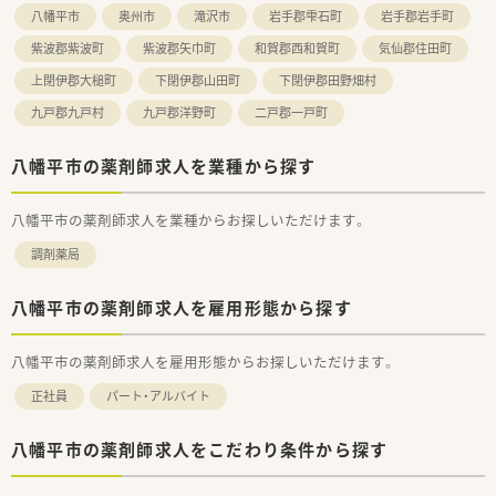
八幡平市
奥州市
滝沢市
岩手郡雫石町
岩手郡岩手町
■ライフステージの変化に合わせた休暇制度が浸透しているた
め、産休や育休を経て復帰したママさん薬剤師も在籍中です。
紫波郡紫波町
紫波郡矢巾町
和賀郡西和賀町
気仙郡住田町
上閉伊郡大槌町
下閉伊郡山田町
下閉伊郡田野畑村
九戸郡九戸村
九戸郡洋野町
二戸郡一戸町
八幡平市の薬剤師求人を業種から探す
八幡平市の薬剤師求人を業種からお探しいただけます。
調剤薬局
八幡平市の薬剤師求人を雇用形態から探す
八幡平市の薬剤師求人を雇用形態からお探しいただけます。
正社員
パート・アルバイト
八幡平市の薬剤師求人をこだわり条件から探す