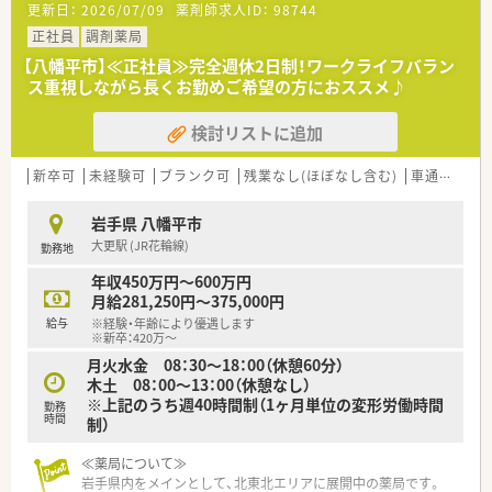
更新日：
2026/07/09
薬剤師求人ID：
98744
■機材への投資も惜しまず、スタッフが安心して働ける環境を整
えています。
正社員
調剤薬局
【八幡平市】≪正社員≫完全週休2日制！ワークライフバラン
ス重視しながら長くお勤めご希望の方におススメ♪
検討リストに追加
新卒可
未経験可
ブランク可
残業なし(ほぼなし含む)
車通勤可
岩手県 八幡平市
大更駅 (JR花輪線)
勤務地
年収450万円～600万円
月給281,250円～375,000円
給与
※経験・年齢により優遇します
※新卒：420万～
月火水金 08：30～18：00（休憩60分）
木土 08：00～13：00（休憩なし）
※上記のうち週40時間制（1ヶ月単位の変形労働時間
勤務
時間
制）
≪薬局について≫
岩手県内をメインとして、北東北エリアに展開中の薬局です。