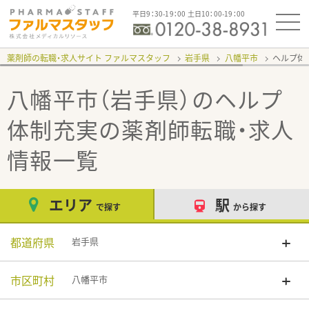
平日9：30-19：00 土日10：00-19：00
薬剤師の転職・求人サイト ファルマスタッフ
岩手県
八幡平市
ヘルプ体
八幡平市（岩手県）のヘルプ
体制充実
の薬剤師転職・求人
情報一覧
エリア
駅
で探す
から探す
都道府県
岩手県
市区町村
八幡平市