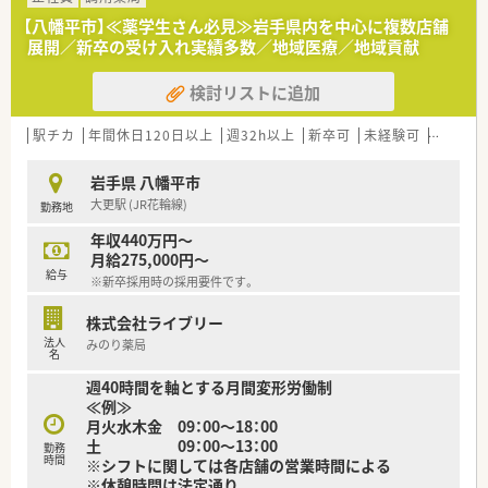
【八幡平市】≪薬学生さん必見≫岩手県内を中心に複数店舗
展開／新卒の受け入れ実績多数／地域医療／地域貢献
検討リストに追加
駅チカ
年間休日120日以上
週32h以上
新卒可
未経験可
ブラン
岩手県 八幡平市
大更駅 (JR花輪線)
勤務地
年収440万円～
月給275,000円～
給与
※新卒採用時の採用要件です。
株式会社ライブリー
法人
みのり薬局
名
週40時間を軸とする月間変形労働制
≪例≫
月火水木金 09：00～18：00
土 09：00～13：00
勤務
時間
※シフトに関しては各店舗の営業時間による
※休憩時間は法定通り