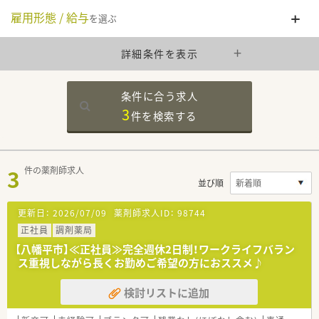
雇用形態 / 給与
を選ぶ
詳細条件を表示
条件に合う求人
3
件を
検索する
3
件の薬剤師求人
並び順
更新日：
2026/07/09
薬剤師求人ID：
98744
正社員
調剤薬局
【八幡平市】≪正社員≫完全週休2日制！ワークライフバラン
ス重視しながら長くお勤めご希望の方におススメ♪
検討リストに追加