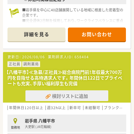
■岩手県を中心に40店舗展開している地域に根差した密着型の
企業です。
■完全週休2日制を採用しており、ワークライフバランスに重点
を置いている企業です。
■新卒採用も積極的に行っており、若手も活躍できる環境は整っ
詳細を見る
お問い合わせ
ております。
■教育制度は集合研修やEラーニングを活用しております。
更新日：
2026/08/06
薬剤師求人ID：
658404
正社員
調剤薬局
【八幡平市】≪急募/正社員≫総合病院門前！年収最大700万
円を目指せる高待遇求人です。年間休日122日でプライベ
ートも充実、手厚い福利厚生も完備
検討リストに追加
年間休日120日以上
週32h以上
新卒可
未経験可
ブランク可
車
岩手県 八幡平市
大更駅 (JR花輪線)
勤務地