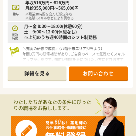
年収516万円～826万円
月給355,000円～565,000円
給与
※残業30時間を含んだ想定年収
※経験・スキルなどにより異なる
月～金 8:30～18:00(休憩60分)
土 9:00～12:00(休憩なし)
勤務
※上記のうち週40時間のシフト制勤務
時間
＼充実の研修で成長／（八幡平市エリア担当より）
年間3万円の研修補助があり、ご自身のペースで無理なくスキル
アップが可能です。幅広い知識を身につけたい方にぜひおすす
めです。
＊------------------------------------------＊
詳細を見る
お問い合わせ
【店舗情報と応需状況について】
■最寄り駅の大更駅から徒歩で2分という好立地にあり、毎日の
マイカー通勤だけでなく電車でのアクセスも大変便利な店舗で
す。
わたしたちがあなたの条件にぴった
■目の前にある総合病院から総合科目の処方箋を1日あたり約
りの職場をお探しします。
70枚応需しており、一包化の割合が多いことが特徴となってい
ます。
■勤務するスタッフは薬剤師が常勤1名、事務員が1名という体
制になっており、地域に密着しながらじっくりと業務に取り組め
ます。