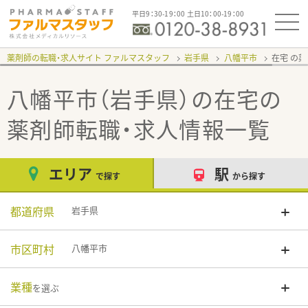
平日9：30-19：00 土日10：00-19：00
薬剤師の転職・求人サイト ファルマスタッフ
岩手県
八幡平市
在宅
八幡平市（岩手県）の在宅
の
薬剤師転職・求人情報一覧
エリア
駅
で探す
から探す
都道府県
岩手県
市区町村
八幡平市
業種
を選ぶ