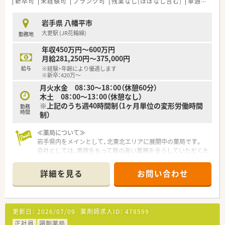
新卒可
未経験可
ブランク可
残業なし(ほぼなし含む)
車通勤可
岩手県 八幡平市
大更駅 (JR花輪線)
勤務地
年収450万円～600万円
月給281,250円～375,000円
給与
※経験・年齢により優遇します
※新卒：420万～
月火水金 08：30～18：00（休憩60分）
木土 08：00～13：00（休憩なし）
※上記のうち週40時間制（1ヶ月単位の変形労働時間
勤務
時間
制）
≪薬局について≫
岩手県内をメインとして、北東北エリアに展開中の薬局です。
会社としては、意欲をもって質の高い業務を全うしていただくた
めに完全週休2日制を基本としています。
また、女性にとっても長く勤務しやすいよう、育児休暇の取得は
詳細を見る
お問い合わせ
もちろんのこと、短時間勤務を制度として取り入れており
子育て・介護の必要な年代の方でも仕事を続けることのできる環
境です。
更新日：
2026/07/09
薬剤師求人ID：
478599
正社員
調剤薬局