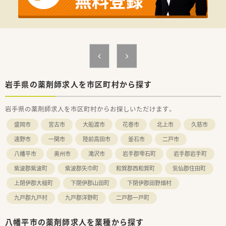
【法人特徴について】
■医療や介護、福祉、保健、ヘルスケアの5つの柱を展開する売上
高4000億円を超える東証プライム上場グループ企業です。
■在宅医療と生涯研修、キャリアアップ制度の3点を経営の軸に
据えており、長期にわたって安心して勤務できる基盤がありま
す。
■既存の枠組みに捉われず、ドライブスルー薬局や無菌調剤室を
先駆けて設置するなど新しいことに挑戦し続ける企業風土で
す。
岩手県の薬剤師求人を市区町村から探す
【こんな方が活躍中】
岩手県の薬剤師求人を市区町村からお探しいただけます。
■充実した研修制度を活用し、自身のスキルアップや資格取得に
向けて自発的に勉強に励んでいる若手薬剤師が活躍していま
盛岡市
宮古市
大船渡市
花巻市
北上市
久慈市
す。
■新卒3年以内の定着率が95％という高い水準を維持しており、
遠野市
一関市
陸前高田市
釜石市
二戸市
経験の浅いスタッフも周囲に支えられながら成長しています。
八幡平市
奥州市
滝沢市
岩手郡雫石町
岩手郡岩手町
■ライフステージの変化に合わせた休暇制度が浸透しているた
め、産休や育休を経て復帰したママさん薬剤師も在籍中です。
紫波郡紫波町
紫波郡矢巾町
和賀郡西和賀町
気仙郡住田町
上閉伊郡大槌町
下閉伊郡山田町
下閉伊郡田野畑村
九戸郡九戸村
九戸郡洋野町
二戸郡一戸町
八幡平市の薬剤師求人を業種から探す