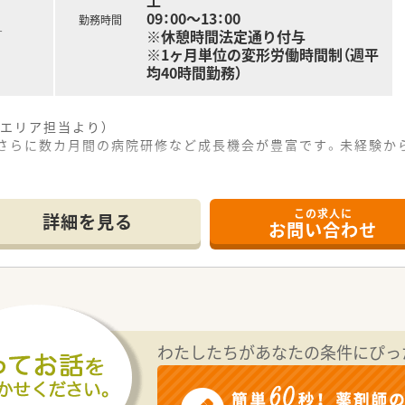
土
09：00～13：00
勤務時間
※休憩時間法定通り付与
す
※1ヶ月単位の変形労働時間制（週平
均40時間勤務）
エリア担当より）
、さらに数カ月間の病院研修など成長機会が豊富です。未経験か
。
この求人に
立地に位置しており、近隣にある診療所様から処方箋をメインに
詳細を見る
お問い合わせ
科となっており、門前には透析センターもあるため多くの透析患
0枚から40枚ほどで、薬剤師1名と事務員1名の体制で丁寧に対
体で32店舗を展開しており、今後も県内外へ積極的に新規出店
ニックの門前店舗まで、さまざまな医療機関に対応した多様な店
豊富な在宅実績を持ち、在宅専任薬剤師も複数名在籍するなど
わたしたちがあなたの条件にぴっ
を行っており、調剤未経験の方でも年収450万円からのスタ