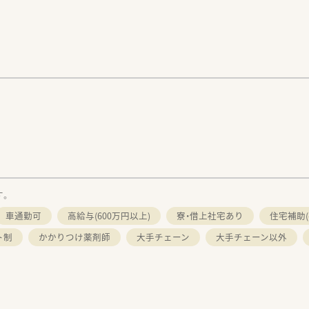
す。
車通勤可
高給与(600万円以上)
寮・借上社宅あり
住宅補助(
ト制
かかりつけ薬剤師
大手チェーン
大手チェーン以外