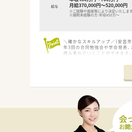
月給370,000円～520,000円
給与
※ご経験や面接等により決定いたしま
※調剤未経験の方：年収450万～
＼確かなスキルアップ／（安芸市
年3回の合同勉強会や学会発表
積み重ねていくことができます
【店舗情報と応需状況について】
■最寄り駅から徒歩10分の好
■主な応需科目は内科や泌尿器
■処方箋枚数は1日あたり平均3
【法人特徴について】
■高知県内を中心にグループ全
■総合病院の門前店舗からクリ
■グループ全体で700件以上の
【求人情報について】
■正社員の勤務薬剤師として募集