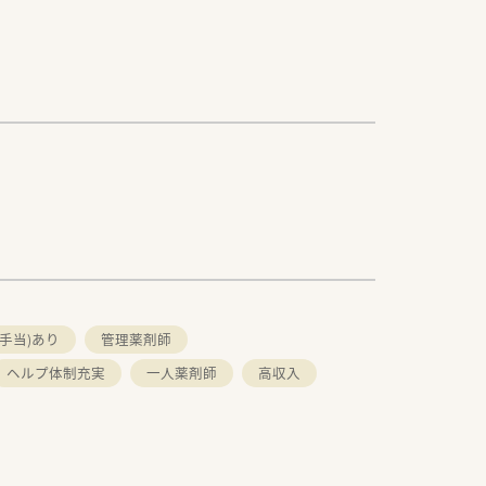
手当)あり
管理薬剤師
ヘルプ体制充実
一人薬剤師
高収入