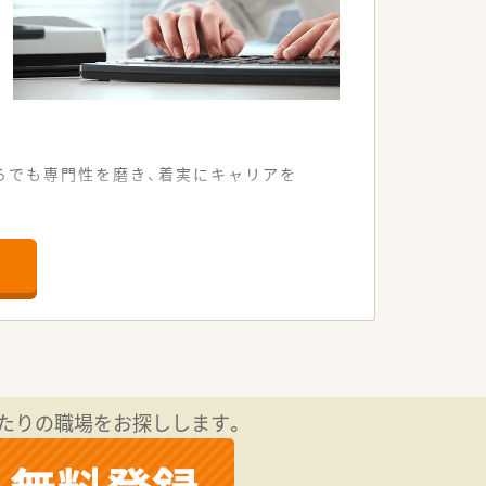
らでも専門性を磨き、着実にキャリアを
応需している調剤薬局です。
者様が来局されます。
応を行っています。
を予定している成長企業です。
舗運営を行っています。
在宅医療に注力しています。
たりの職場をお探しします。
ートが確約されています。