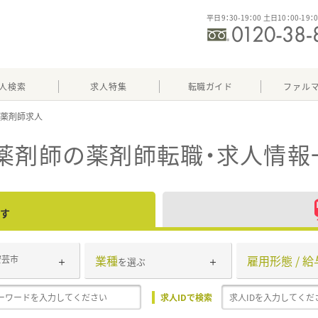
平日9：30-19：00 土日10：00-19：
人検索
求人特集
転職ガイド
ファル
薬剤師
の薬剤師転職・求人情報
す
業種
雇用形態 / 給
安芸市
を選ぶ
求人IDで検索