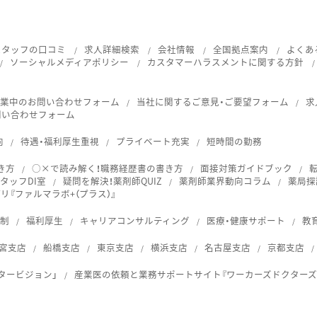
スタッフの口コミ
求人詳細検索
会社情報
全国拠点案内
よくあ
ソーシャルメディアポリシー
カスタマーハラスメントに関する方針
就業中のお問い合わせフォーム
当社に関するご意見・ご要望フォーム
求
問い合わせフォーム
向
待遇・福利厚生重視
プライベート充実
短時間の勤務
き方
○×で読み解く！職務経歴書の書き方
面接対策ガイドブック
タッフDI室
疑問を解決！薬剤師QUIZ
薬剤師業界動向コラム
薬局探
『ファルマラボ+（プラス）』
体制
福利厚生
キャリアコンサルティング
医療・健康サポート
教
宮支店
船橋支店
東京支店
横浜支店
名古屋支店
京都支店
タービジョン」
産業医の依頼と業務サポートサイト『ワーカーズドクターズ
ス