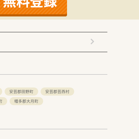
いる魅力的な求点です。
完備されています。
導全般をお任せします。
ションを実践していただきます。
にも携わっていただきます。
安芸郡田野町
安芸郡芸西村
町
幡多郡大月町