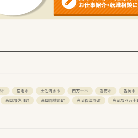
ほか、管理薬剤師や店長などの役職に応じた各種手当が充実して
転職をご希望される方に対しては、手厚い住宅手当の支給制度も
来処方箋に対する正確な調剤や入念な監査、分かりやすい服薬指
スタイルを採用しており、スピーディーかつ適切なコミュニケー
度に応じて、居宅や施設への在宅業務、お薬の配達やOTC販売
崎市
宿毛市
土佐清水市
四万十市
香南市
香美市
高岡郡佐川町
高岡郡檮原町
高岡郡津野町
高岡郡四万十