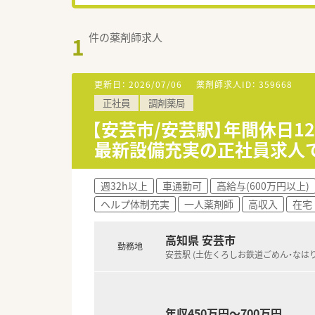
件の薬剤師求人
1
更新日：
2026/07/06
薬剤師求人ID：
359668
正社員
調剤薬局
【安芸市/安芸駅】年間休日1
最新設備充実の正社員求人
週32h以上
車通勤可
高給与(600万円以上)
ヘルプ体制充実
一人薬剤師
高収入
在宅
高知県 安芸市
勤務地
安芸駅 (土佐くろしお鉄道ごめん・なはり
年収450万円～700万円