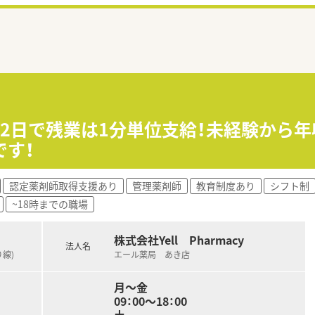
22日で残業は1分単位支給！未経験から年
です！
認定薬剤師取得支援あり
管理薬剤師
教育制度あり
シフト制
~18時までの職場
株式会社Yell Pharmacy
法人名
線)
エール薬局 あき店
月～金
09：00～18：00