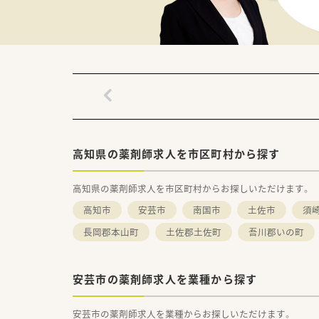
■皆勤手当や認定薬剤師手当の
■県外にお住まいで転居を伴う
【想定される業務内容】
■店舗での主な業務として、外
■患者様への投薬は立ち投薬の
■これまでの経験や入社後の習熟
高知県の薬剤師求人を市区町村から探す
高知県の薬剤師求人を市区町村からお探しいただけます。
高知市
安芸市
南国市
土佐市
須
長岡郡本山町
土佐郡土佐町
吾川郡いの町
安芸市の薬剤師求人を業種から探す
安芸市の薬剤師求人を業種からお探しいただけます。