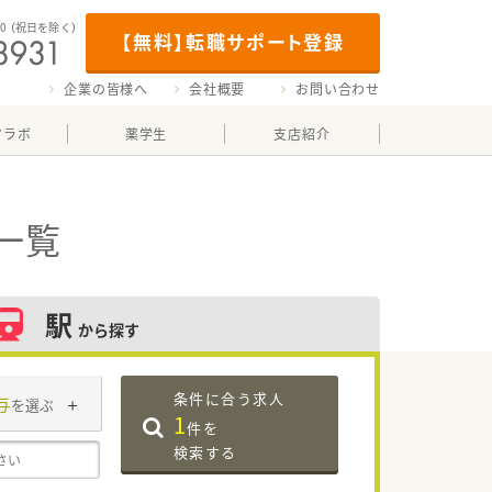
00
（祝日を除く）
【無料】転職サポート登録
企業の皆様へ
会社概要
お問い合わせ
マラボ
薬学生
支店紹介
一覧
駅
から探す
条件に合う求人
与
を選ぶ
1
件を
検索する