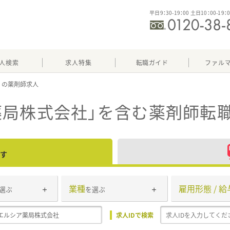
平日9：30-19：00 土日10：00-19：
人検索
求人特集
転職ガイド
ファル
社
薬局株式会社」
を含む薬剤師転職
す
業種
雇用形態 / 給
選ぶ
を選ぶ
求人IDで検索