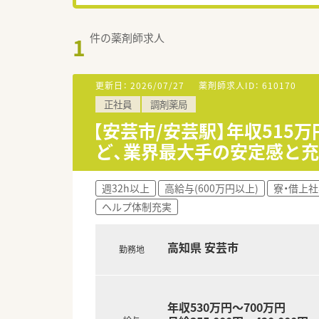
件の薬剤師求人
1
更新日：
2026/07/27
薬剤師求人ID：
610170
正社員
調剤薬局
【安芸市/安芸駅】年収515
ど、業界最大手の安定感と
週32h以上
高給与(600万円以上)
寮・借上
ヘルプ体制充実
高知県 安芸市
勤務地
年収530万円～700万円