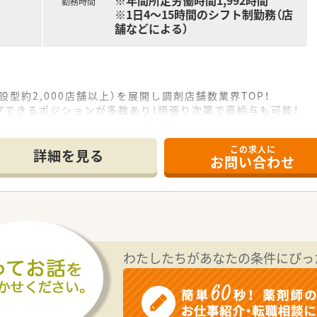
※年間所定労働時間1,992時間
勤務時間
※1日4～15時間のシフト制勤務（店
舗などによる）
設型約2,000店舗以上）を展開し調剤店舗数業界TOP！
プできるポジションが多数あり！頑張り次第で高給与も可能！
、経験の少ない方でも500万前半スタートと業界TOP水準！
社内研修や外部組織と連携した研修を用意されています
この求人に
そ活躍できるキャリアパスが多種多様に用意されています。
詳細を見る
お問い合わせ
ジャーや営業部長等のマネジメントのポジションも増えます。
せるスペシャリストを目指すことも可能です。
部門等の本社スタッフなど活動領域は多種多様です。
おり、在宅医療へもしっかりと関わる事ができます。
能で、時短制度は小学5年生まで時短勤務ができるよう変更予定
イフバランスが整っています
員割引制度など嬉しいメリットもたくさんあります！
わたしたちがあなたの条件にぴっ