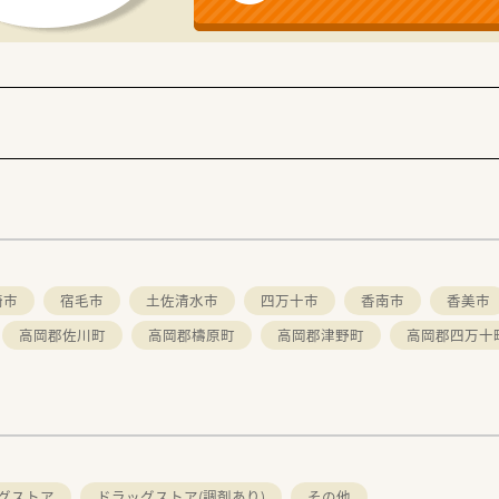
崎市
宿毛市
土佐清水市
四万十市
香南市
香美市
高岡郡佐川町
高岡郡檮原町
高岡郡津野町
高岡郡四万十
グストア
ドラッグストア(調剤あり)
その他