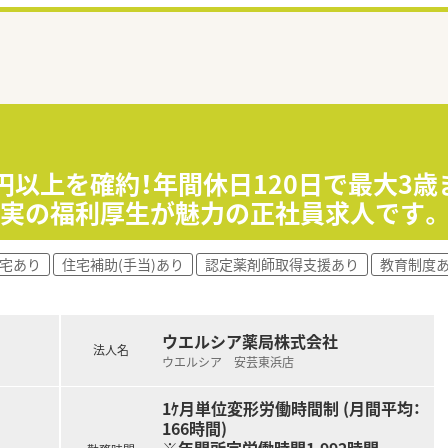
万円以上を確約！年間休日120日で最大3
充実の福利厚生が魅力の正社員求人です。
社宅あり
住宅補助(手当)あり
認定薬剤師取得支援あり
教育制度
ウエルシア薬局株式会社
法人名
ウエルシア 安芸東浜店
1ｹ月単位変形労働時間制 (月間平均：
166時間)