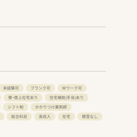
未経験可
ブランク可
Ｗワーク可
寮・借上社宅あり
住宅補助(手当)あり
シフト制
かかりつけ薬剤師
総合科目
高収入
在宅
積雪なし