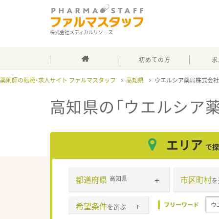
株式会社メディカルリソース
初めての方
求
薬剤師の転職・求人サイト ファルマスタッフ
高知県
ウエルシア薬局株式会
高知県の「ウエルシア
エリア
で探
都道府県
市区町村
高知県
を
希望条件
フリーワード
を選ぶ