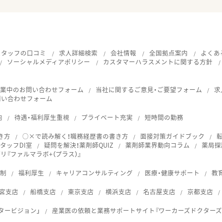
スタッフの口コミ
求人詳細検索
会社情報
全国拠点案内
よくあ
ソーシャルメディアポリシー
カスタマーハラスメントに関する方針
就業中のお問い合わせフォーム
当社に関するご意見・ご要望フォーム
求
問い合わせフォーム
向
待遇・福利厚生重視
プライベート充実
短時間の勤務
き方
○×で読み解く！職務経歴書の書き方
面接対策ガイドブック
タッフDI室
疑問を解決！薬剤師QUIZ
薬剤師業界動向コラム
薬局探
『ファルマラボ+（プラス）』
体制
福利厚生
キャリアコンサルティング
医療・健康サポート
教
宮支店
船橋支店
東京支店
横浜支店
名古屋支店
京都支店
タービジョン」
産業医の依頼と業務サポートサイト『ワーカーズドクターズ
ス