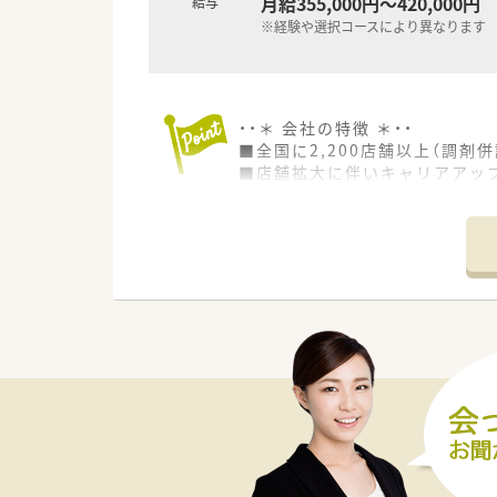
月給355,000円～420,000円
給与
※経験や選択コースにより異なります
・・＊ 会社の特徴 ＊・・
■全国に2,200店舗以上（調剤併
■店舗拡大に伴いキャリアアッ
■経験や勤務コースによりますが
■職種や職域に合わせ、豊富な
■薬剤師が中心の会社だからこ
■店舗拡大に伴い、エリアマネ
■在宅や教育等の専門性を活か
■その他にも、管理部門や商品
■在宅実施店舗は年々増加して
■育児休暇は3歳まで取得が可
■年間休日が120日とワークラ
■日用品から常備薬まで、従業