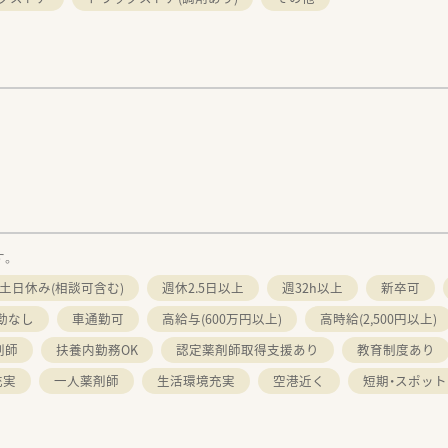
す。
土日休み(相談可含む)
週休2.5日以上
週32h以上
新卒可
勤なし
車通勤可
高給与(600万円以上)
高時給(2,500円以上)
剤師
扶養内勤務OK
認定薬剤師取得支援あり
教育制度あり
充実
一人薬剤師
生活環境充実
空港近く
短期・スポット