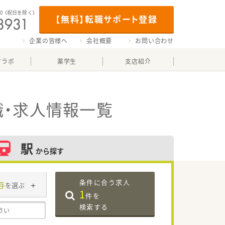
00
（祝日を除く）
【無料】転職サポート登録
企業の皆様へ
会社概要
お問い合わせ
マラボ
薬学生
支店紹介
・求人情報一覧
駅
から探す
条件に合う求人
与
を選ぶ
1
件を
検索する